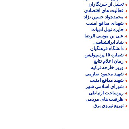
جلیل از خبرنگاران
عالیت های اقتصادی
حمدجواد حسین نژاد
هدای مدافع امنیت
ایزه نوبل ادبیات
لی بن موسی الرضا
نیاد ایرانشناسی
انشگاه فرهنگیان
اره 10 پرسپولیس
مان اعلام نتایج
زیر خارجه ترکیه
هید محمود صارمی
هید مدافع امنیت
ورای اسلامی شهر
یرساخت ارتباطی
رفیت های مردمی
وزیع نیروی برق