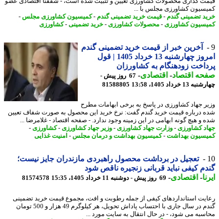
ت گذاری محصولات کشاورزی تعیین و تثبیت شده است، - شفقنا اقتصادی عضو
سیون کشاورزی مجلس با ...
د تضمینی گندم
-
قیمت خرید تضمینی گندم
-
کمیسیون کشاورزی مجلس
-
سیون کشاورزی
-
محصولات کشاورزی
-
خرید تضمینی
-
کشاورزی
آخرین خبر از قیمت خرید تضمینی گندم
امروز چهارشنبه 13 خرداد 1405 | قول
اخت زودهنگام به کشاورزان
حه اقتصاد
-
اقتصادی
-
67 روز پیش -
13 خرداد 1405، 13:58
81588805
ر جهاد کشاورزی در پاسخ به برخی ابهامات مطرح
 درباره قیمت خرید گندم گفت: نرخ خرید این محصول به صورت شفاف تعیین
 و هیچ گونه ابهامی در این زمینه وجود ندارد. - صفحه اقتصاد - غلامرضا ...
د کشاورزی
-
وزارت جهاد کشاورزی
-
وزیر جهاد کشاورزی
-
کشاورزی
-
سیون بهداشت
-
کمیسیون بهداشت و درمان مجلس
-
امنیت غذایی
تعجیل در برداشت محصول راهبردی مازندران جایز نیست؛
م کیفی نباید قربانی زنجیره ناقص شود
ا
-
اقتصادی
-
69 روز پیش - دوشنبه 11 خرداد 1405، 15:35
81574578
یت استانداردهای کیفی از جمله رطوبت و افت، مجموع قیمت خرید تضمینی
گندم در سال جاری با احتساب پاداش تحویل، هر کیلوگرم 49 هزار و 500 تومان
سبه می شود، - در ﺣﺎل اﻧﺘﻘﺎل ﺑﻪ ﺳﺎﯾﺖ ﻣﻮرد ...