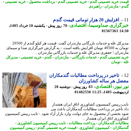
ت خرید تضمینی گندم
-
خرید تضمینی گندم
-
برداشت محصول
-
خرید تضمینی
-
م
-
مازندران
-
راهبردی
افزایش 20 هزار تومانی قیمت گندم
رگزاری صداوسیما
-
اقتصادی
-
70 روز پیش - یکشنبه 10 خرداد 1405،
81567363
14
مدیرکل غله و خدمات بازرگانی مازندران گفت: قیمت هر کیلو گندم از 29500
تومان به 49500 تومان افزایش یافته است. - به گزارش خبرگزاری صدا و سیمای
ندران ؛ جعفری مدیرکل غله و خدمات بازرگانی مازندران ...
د تضمینی گندم
-
خدمات بازرگانی
-
مازندران
-
گندم
-
خرید تضمینی
-
مدیرکل
-
تومان
تاخیر در پرداخت مطالبات گندمکاران
ضل هر ساله کشاورزان
 نیوز
-
اقتصادی
-
83 روز پیش - دوشنبه 28
شت 1405، 11:25
81482550
ب رییس کمیسیون کشاورزی اتاق ایران هشدار
 تأخیر در پرداخت مطالبات گندمکاران باعث می
 بخشی از محصول به جای دولت، وارد بازار آزاد شود. - نایب رییس کمیسیون
ورزی اتاق ایران هشدار ...
لبات گندمکاران
-
پرداخت مطالبات
-
نایب رییس کمیسیون کشاورزی
-
مکاران
-
کمیسیون کشاورزی
-
قیمت خرید تضمینی گندم
-
رییس کمیسیون