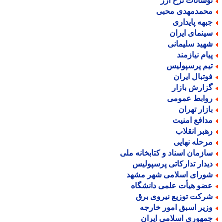
وسانات نرخ ارز
حمدمهدی محبی
بهه پایداری
ینمای ایران
هید سلیمانی
یام نیازمند
یم پرسپولیس
وتبال ایران
زارش بازار
وابط عمومی
ازار تهران
دافع امنیت
هبر انقلاب
رحله نهایی
ازمان اسناد و کتابخانه ملی
یدار تدارکاتی پرسپولیس
ورای اسلامی شهر مشهد
ضو هیأت علمی دانشگاه
رکت توزیع نیروی برق
زیر اسبق امور خارجه
مهوری اسلامی ایران