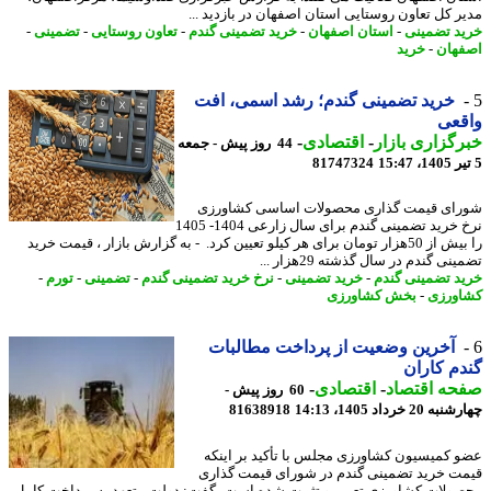
ر کل تعاون روستایی استان اصفهان در بازدید ...
د تضمینی
-
استان اصفهان
-
خرید تضمینی گندم
-
تعاون روستایی
-
تضمینی
-
هان
-
خرید
خرید تضمینی گندم؛ رشد اسمی، افت
قعی
گزاری بازار
-
اقتصادی
-
44 روز پیش - جمعه
81747324
ای قیمت گذاری محصولات اساسی کشاورزی
نرخ خرید تضمینی گندم برای سال زارعی 1404- 1405
را بیش از 50هزار تومان برای هر کیلو تعیین کرد. - به گزارش بازار ، قیمت خرید
نی گندم در سال گذشته 29هزار ...
د تضمینی گندم
-
خرید تضمینی
-
نرخ خرید تضمینی گندم
-
تضمینی
-
تورم
-
ورزی
-
بخش کشاورزی
آخرین وضعیت از پرداخت مطالبات
م کاران
حه اقتصاد
-
اقتصادی
-
60 روز پیش -
20 خرداد 1405، 14:13
81638918
 کمیسیون کشاورزی مجلس با تأکید بر اینکه
ت خرید تضمینی گندم در شورای قیمت گذاری
ولات کشاورزی تعیین و تثبیت شده است، گفت: دولت متعهد به پرداخت کامل