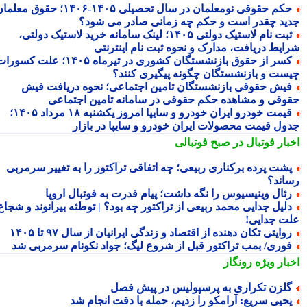
حکم حقوقی نومعلمان در سال تحصیلی ۱۴۰۵-۱۴۰۶؛ حقوق معلمان
ید چقدر است و حکم چه زمانی صادر می شود؟
ثبت نام لاستیک دولتی ۱۴۰۵؛ لینک سامانه خرید لاستیک دولتی،
ایط دریافت، مدارک و نحوه ثبت نام اینترنتی
کسر از حقوق بازنشستگان کشوری در تیرماه ۱۴۰۵؛ علت کسورات
ست و بازنشستگان چگونه پیگیری کنند؟
یش حقوقی بازنشستگان تامین اجتماعی؛ نحوه دریافت فیش
وقی و مشاهده حکم حقوقی در سامانه تامین اجتماعی
قیمت خودرو ایران خودرو و سایپا امروز یکشنبه ۱۸ مرداد ۱۴۰۵؛
ول قیمت محصولات ایران خودرو و سایپا در بازار
بار فوتبال در صبح فوتبالی
شت پرده برکناری ربیعی؛ چه اتفاقی تراکتور را به تغییر سرمربی
اند؟
ئال وینیسیوس را نگه داشت؛ پیام قدرت به فوتبال اروپا
لیل جدایی محمد ربیعی از تراکتور چه بود؟ | توطئه بیرانوند و شجاع
ت جدایی!
وایتی تکان دهنده از اقتصاد و زندگی ایرانیان از سال ۹۷ تا ۱۴۰۵
وری/ بمب تراکتور قبل از شروع لیگ؛ جواد نکونام سرمربی شد
بار ویژه
رونگار
لزن تکراری به پرسپولیس در پیش فصل
حیی سریع: آرامکو را زدیم، حمله با دقت انجام شد