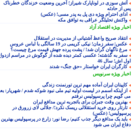
تش سوزی در لوناپارک شیراز؛ آخرین وضعیت خزندگان خطرناک
 از حادثه
دای احترام ویژه دی پل به پدر مسی! (عکس)
اکنش تحلیلگر عراقی به توافق مکه
بار ویژه
اقتصاد آزاد
نتقاد صریح واعظ آشتیانی از مدیریت در استقلال
کس| سفر زمان؛ نیکی کریمی در 19 سالگی با لباس عروس
رغ ناگهان گران شد! / پشت پرده جهش قیمت مرغ چیست؟
فر به گذشته؛ عکسی کمتر دیده شده از گوگوش در مراسم ازدواج
ل اش؛ سال 46
ارگران ایران خواستار «حق جنگ» شدند
بار ویژه
سرنویس
اپیتان ایران آماده مهم ترین تورنمنت زندگی
ز اینکه اسمم در لیست اولیه تیم ملی نبود شوکه شدم / شهریار: بعدا
 گویم چرا پرسپولیس نرفتم
هترین وقت جبران برای باتجربه ترین مدافع ایران
ارتار روی خرید استقلالی ریسک نکرد؛/ جلالی لای زرورق در
سپولیس! (عکس)
اید یک مدافع دیگر جذب کنیم/ رضا نور: زارع در پرسپولیس بهترین
اع ایران می شود