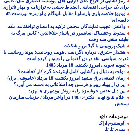
مزگشایی از حراج کلان دارایی های موسسه اعتباری ملل/ گامی
ی یک جراحی اقتصادی، انضباط بخشی به ترازنامه و مهار ناترازی
ویدیو| خلاصه بازی بارسلونا مقابل ناتینگام و اودینزه/ تورنمنت 45
قه ای!
اکنش عجیب نمایندگان مجلس ترکیه به امضای توافقنامه مکه
قوط وحشتناک آسانسور در پاساژ علاءالدین / کابین مرگ به
قه منفی سه رفت
یک پروتیینی با گیلاس و شکلات
شدار «شرق» درباره دگردیسی هویت روحانیت؛ پیوند روحانیت با
ت سیاسی، نقد درون گفتمانی را دشوار کرده است
ویم نجومی امروز یکشنبه 18 مرداد 1405
ولت به دنبال بازگشایی کامل اینترنت؛ گره کار کجاست؟
ان قطعی برق مشهد امروز یکشنبه 18 مرداد (خاموشی برق)
یران از پهپاد ریپر و هرمس چه اطلاعاتی به دست می آورد؟
ین دال عدس خوشمزه را به روش بوشهری ها بپزید
اعلام نتایج نهایی دکتری 1405 در اواخر مرداد / جزییات سازمان
جش
ضوعات داغ:
لومینیوم اراک
هدی تارتار