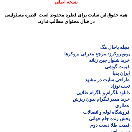
نسخه اصلی
مه حقوق این سایت برای قطره محفوظ است. قطره مسئولیتی
در قبال محتوای مطالب ندارد.
ه باحال مگ
وبروکرز: مرجع معرفی بروکرها
د شلوار جین زنانه
مت گوشی
ان پدیا
احی سایت در مشهد
 نوزاد
لود تلگرام و تلگرام طلایی
د ممبر تلگرام بدون ریزش
اری
شگاه لوله و اتصالات
 زنده جام جهانی
مت طلا دست دوم
ر اچ پی