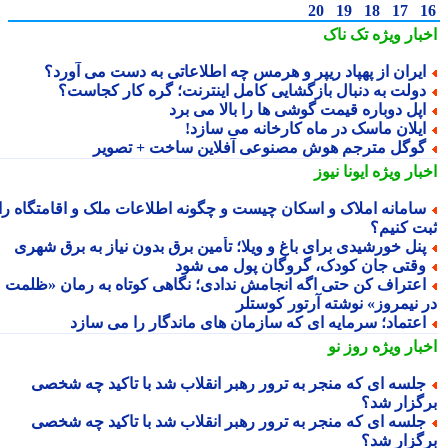
20
19
18
17
بار ویژه
تک ناک
یران از پهپاد ریپر و هرمس چه اطلاعاتی به دست می آورد؟
ولت به دنبال بازگشایی کامل اینترنت؛ گره کار کجاست؟
پل دوباره قیمت گوشی ها را بالا می برد
یلان ماسک در ماه کارخانه می سازد!
وگل مترجم هوش مصنوعی آفلاین ساخت + تصویر
بار ویژه
ایونا نیوز
امانه املاک و اسکان چیست و چگونه اطلاعات ملک و اقامتگاه را
ت کنیم؟
نل خورشیدی برای باغ و ویلا؛ تأمین برق بدون نیاز به برق شهری
قتی جان کودک، گروگان پول می شود
عتراف کن حتی اگه انجامش ندادی؛ نگاهی کوتاه به رمان «ظلمت
 نیمروز» نوشته آرتور کوستلر
عتماد؛ سرمایه ای که سازمان های ماندگار را می سازد
بار ویژه
روز نو
لسه ای که منجر به ترور رهبر انقلاب شد با تاکید چه شخصی
گزار شد؟
لسه ای که منجر به ترور رهبر انقلاب شد با تاکید چه شخصی
گزار شد؟