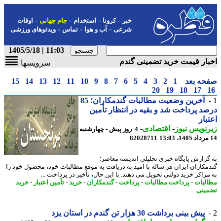
-
-
-
-
خبر
کرونا
استخدام
جام جهانی
اوقات
-
-
-
شرعی
آب و هوا
تماس
ویدئوهای ورزشی
11:03 | 1405/5/18
ار قیمت خرید تضمینی گندم
سرویسها
حه بعد
1
2
3
4
5
6
7
8
9
10
11
12
13
14
15
20
19
18
17
آخرین وضعیت مطالبات گندمکاران؛ 85
د پرداخت شد و بقیه در انتظار تأمین
بار
نویس نیوز
-
اقتصادی
-
4 روز پیش - چهارشنبه
82028711
گزارش پایگاه خبری تحلیلی اندیشه معاصر؛
مکاران ایران هر ساله با امید به دریافت به موقع مطالبات خود، محصول خود را
مراکز خرید دولتی تحویل می دهند. با این حال، تأخیر در پرداخت ...
لبات
-
پرداخت مطالبات
-
پرداخت
-
گندمکاران
-
خرید
-
تأمین اعتبار
-
خرید
ینی
پیش بینی برداشت 30 هزار تن گندم در استان یزد