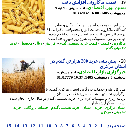
قیمت ماکارونی افزایش یافت
یم نیوز
-
اقتصادی
-
4 ماه پیش - شنبه 5
شت 1405، 16:00
81332032
ساس تصمیمات انجمن تولید کنندگان و صادر
کنندگان ماکارونی قیمت انواع محصولات ماکارانی 31
د افزایش یافت. - بر اساس جزییات اعلام شده،
ت برخی محصولات به شرح زیر تغییر یافته است: ...
ارونی
-
قیمت
-
قیمت خرید تضمینی گندم
-
افزایش
-
ریال
-
محصول
-
خرید
ینی گندم
پیش بینی خرید 300 هزار تن گندم در
تان مرکزی
گزاری بازار
-
اقتصادی
-
4 ماه پیش -
ردیبهشت 1405، 10:37
81317779
رکل غله و خدمات بازرگانی استان مرکزی گفت: با
زاری نخستین نشست خرید غلات در استان،
امه ریزی و تمهیدات لازم برای خرید تضمینی گندم در سال جاری انجام شده
 - به گزارش بازار ، ...
ان مرکزی
-
خرید
-
استان
-
خرید تضمینی گندم
-
خدمات بازرگانی
-
خرید
ینی
-
مرکزی
حه بعد
1
2
3
4
5
6
7
8
9
10
11
12
13
14
15