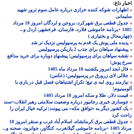
ار داغ:
ظهارات شوکه کننده خرازی درباره عامل سوم ترور شهید
مانی
جدول قطعی برق شهرکرد، بروجن و لردگان امروز 18 مرداد
1405 +برنامه خاموشی فلارد، فارسان، فرخشهر، اردل و...
ارمحال و بختیاری )
دیده ملی پوش یک قدم به پرسپولیس نزدیک تر شد
شنهاد سپاهان برای جذب 2 بازیکن پرسپولیس
قشه سپاهان برای پرسپولیس؛ پیشنهادِ دوباره برای خرید مدافع
خ پوش!
ل ابجد امروز یکشنبه 18 مرداد ماه 1405
لالی لای زرورق در پرسپولیس! (عکس)
یازمند روی لبه ی تیغ؛ تکرارِ اشتباهاتِ فصل قبل در بازی با
مینیوم!
مت دلار، طلا و سکه امروز 18 مرداد 1405
وسازی خبری رجانیوز درباره وضعیت سلامتی رهبر انقلاب+سند
ک کشور دیگر به «توافق مکه» می پیوندد| ترکیه خیال ایران را
حت کرد
جدول قطعی برق کرمانشاه، اسلام آباد غرب و سنقر امروز 18
 گیلانغرب، کنگاور، جوانرود، صحنه و...