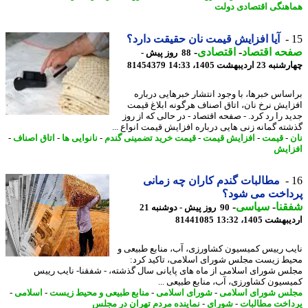
هنگی اقتصادی دولت
آیا افزایش قیمت نان حقیقت دارد؟
حه اقتصاد
-
اقتصادی
-
88 روز پیش -
2 اردیبهشت 1405، 14:33
81454379
ساس خبرها، با وجود انتشار خبرهایی درباره
ایش نرخ نان، اتاق اصناف هرگونه ابلاغ قیمت
د را رد کرد. - صفحه اقتصاد - در حالی که از روز
ته گمانه زنی هایی درباره افزایش قیمت انواع ...
-
قیمت
-
افزایش قیمت
-
قیمت خرید تضمینی گندم
-
نانوایی ها
-
اتاق اصناف
-
ایش
مطالبات گندم کاران چه زمانی
داخت می شود؟
نا
-
سیاسی
-
90 روز پیش - دوشنبه 21
شت 1405، 13:32
81441085
ب رییس کمیسیون کشاورزی، آب، منابع طبیعی و
ط زیست مجلس شورای اسلامی، تاکید کرد:
س شورای اسلامی از ماه های پایانی سال گذشته، - شفقنا- نایب رییس
سیون کشاورزی، آب، منابع طبیعی ...
س شورای اسلامی
-
شورای اسلامی
-
منابع طبیعی و محیط زیست
-
اسلامی
-
اخت مطالبات
-
شورای
-
نماینده مردم تهران در مجلس