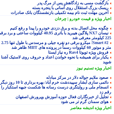
ازگشت مسی به زادگاهش پس از مرگ پدر
یسک بزرگ استقلال روی آسانی با پنجره بسته
خرین مهلت ثبت نام بیمه تکمیلی بازنشستگان بانک صادرات
بار ویژه
و قیمت خودرو | چرخان
گونه محل اتصال بدنه و برق دزدی خودرو را پیدا و رفع کنیم
نیسان NX7 پلاگین هیبرید با باتری 40.95 کیلووات ساعتی و برد برقی
 معرفی شد
Smart #2؛ میکرو-برقی دو نفره جیلی و مرسدس با طول تنها 2.75
ور 60 کیلووات رسماً در پرونده های MIIT ظاهر شد
روش ویژه تویوتا Rav4 ره نیاز ایستا
کبار برای همیشه با نحوه خواندن اعداد و حروف روی لاستیک آشنا
ید
بار ویژه
تسنیم نیوز
عود ملایم حواله دلار در مرکز مبادله
ائمی سازی آبشار سپیددشت خرم آباد/ بهره برداری تا 10 روز دیگر
نسجام ملی و روایتگری درست رسانه ها شکست جبهه استکبار را
م زد
جلیل از خبرنگاران فعال حوزه آموزش وپرورش اصفهان
وای سمنان گرم تر می شود
بار ویژه
اندیشه معاصر