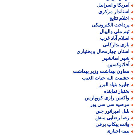
مریکا و اسراییل
ستاندار مرکزی
علام نتایج
رداخت الکترونیکی
یم ملی والیبال
سلام آباد غرب
ازی تدارکاتی
ستان چهارمحال و بختیاری
هر ایمانشهر
فلاتوکسین
عاون بهداشت وزیر بهداشت
شمت الله حیات الغیب
ایزه بنیاد البرز
ختیار نماینده
اکسن رازی کووپارس
رضیه سی سی پور
لبل امپراتور چین
ضا رضایی منش
انت پیکاپ برقی
یمه اجباری