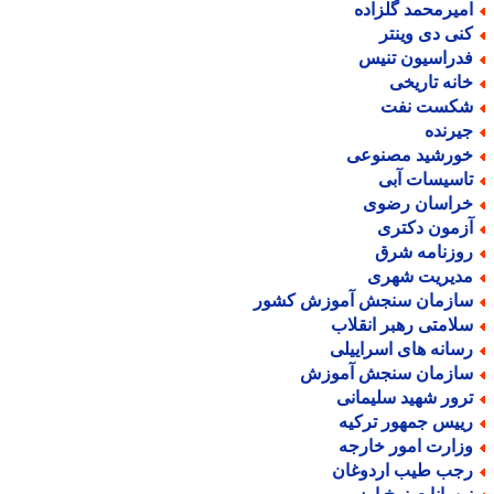
میرمحمد گلزاده
نی دی وینتر
دراسیون تنیس
انه تاریخی
کست نفت
یرنده
ورشید مصنوعی
اسیسات آبی
راسان رضوی
زمون دکتری
وزنامه شرق
دیریت شهری
ازمان سنجش آموزش کشور
لامتی رهبر انقلاب
سانه های اسراییلی
ازمان سنجش آموزش
رور شهید سلیمانی
ییس جمهور ترکیه
زارت امور خارجه
جب طیب اردوغان