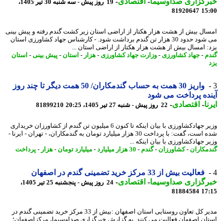
رگزاری صداوسیما
-
اقتصادی
-
19 روز پیش - سه شنبه 30 تیر 1405،
81920647
15
ال بیش از هشت هزار هکتار از اراضی استان زیر کشت گندم رفته و پیش بینی
می شود حدود 30 هزار تن گندم برداشت شود. - کارشناس جهاد کشاورزی استان
: امسال بیش از هشت هزار هکتار از اراضی استان ...
م
-
جهاد کشاورزی
-
وزارت جهاد کشاورزی
-
هزار
-
استان
-
پیش بینی
-
استان
واریز 30 همت به حساب گندمکاران/ 50 همت دیگر تا چند روز
ده پرداخت می شود
ا
-
اقتصادی
-
22 روز پیش - شنبه 27 تیر 1405، 20:25
81899210
وزیر جهادکشاورزی با بیان اینکه تا کنون 6 میلیون تن گندم از کشاورزان خریداری
شده است، گفت: با پرداخت 30 هزار میلیارد تومان به گندمکاران، - تهران - ایرنا -
 جهادکشاورزی با بیان اینکه ...
مکاران
-
کشاورزان
-
گندم
-
30 هزار میلیارد
-
میلیارد تومان
-
هزار
-
پرداخت
فعالیت بیش از 33 مرکز خرید تضمینی گندم در اصفهان
رگزاری صداوسیما
-
اقتصادی
-
24 روز پیش - پنجشنبه 25 تیر 1405،
81884584
17
مدیر کل تعاون روستایی استان اصفهان :بیش از 33 مرکز خرید تضمینی گندم در
ان اصفهان فعالیت می کنند. به گزارش خبرگزاری صداوسیما، مرکزاصفهان؛