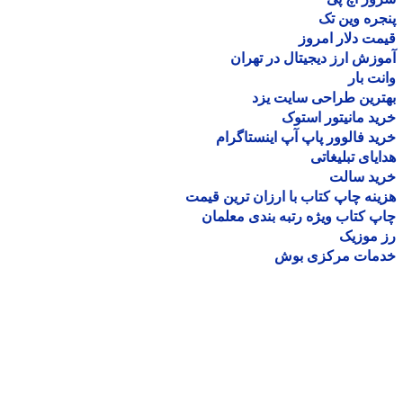
ره وین تک
ت دلار امروز
زش ارز دیجیتال در تهران
ت بار
رین طراحی سایت یزد
د مانیتور استوک
د فالوور پاپ آپ اینستاگرام
یای تبلیغاتی
ید سالت
نه چاپ کتاب با ارزان ترین قیمت
 کتاب ویژه رتبه بندی معلمان
موزیک
مات مرکزی بوش