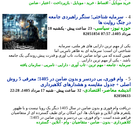
د موبایل
-
اقساط
-
خرید
-
موبایل
-
بازپرداخت
-
اعتبار
-
ضامن
سرمایه شناختی؛ سنگر راهبردی جامعه
جنگ روایت ها
ه نیوز
-
سیاسی
-
23 ساعت پیش - یکشنبه 18
1، 07:57
82051854
 از مهم ترین دارایی های هر ملتی، سرمایه
ختی آن است؛ سرمایه ای به ظاهر نامریی اما
ین کننده که می تواند ضامن ثبات، تاب آوری و قدرت پیش روندگی یک جامعه
. - یکی از مهم ترین دارایی ...
ایه
-
جامعه
-
مهم ترین
-
تاب آوری
-
دارایی
-
نامریی
-
سازمان یافته
وام فوری، بی دردسر و بدون ضامن در 1405؛ معرفی 5 روش
ی + جدول مقایسه و هشدارهای کلاهبرداری
یشه معاصر
-
اقتصادی
-
32 ساعت پیش - شنبه 17 مرداد 1405، 22:28
82050
دریافت وام فوری و بدون ضامن در سال 1405 دیگر یک رویا نیست و با ظهور
فرم های آنلاین و نئوبانک ها، این امکان برای طیف گسترده ای از متقاضیان
هم شده است. - وام فوری، بی دردسر و بدون ضامن در 1405؛
هبرداری
-
بدون
-
ضامن
-
متقاضیان
-
وام
-
آنلاین
-
گسترده