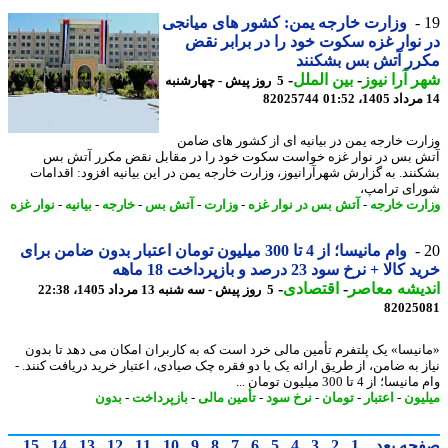
وزارت خارجه یمن: کشور های میانجی
نوار غزه سکوت خود را در برابر نقض
رر آتش بس بشکنند
 آرا نیوز
-
بین الملل
-
5 روز پیش - چهارشنبه
82025744
رت خارجه یمن در بیانیه ای از کشور های ضامن
 بس در نوار غزه خواست سکوت خود را در مقابل نقض مکرر آتش بس
نند. به گزارش شهرآرانیوز، وزارت خارجه یمن در این بیانیه افزود: اقدامات
ای ترامپ،
رت خارجه
-
آتش بس در نوار غزه
-
وزارت
-
آتش بس
-
خارجه
-
بیانیه
-
نوار غزه
وام مانیسا؛ از 4 تا 300 میلیون تومان اعتبار بدون ضامن برای
الا + نرخ سود 23 درصد و بازپرداخت 18 ماهه
یشه معاصر
-
اقتصادی
-
5 روز پیش - سه شنبه 13 مرداد 1405، 22:38
82025
نیسا» یک پلتفرم تأمین مالی خرد است که به کاربران امکان می دهد تا بدون
ز به ضامن، از طریق ارائه یک یا دو فقره چک صیادی، اعتبار خرید دریافت کنند. -
ا؛ از 4 تا 300 میلیون تومان ...
یون
-
اعتبار
-
تومان
-
نرخ سود
-
تأمین مالی
-
بازپرداخت
-
بدون
حه بعد
1
2
3
4
5
6
7
8
9
10
11
12
13
14
15