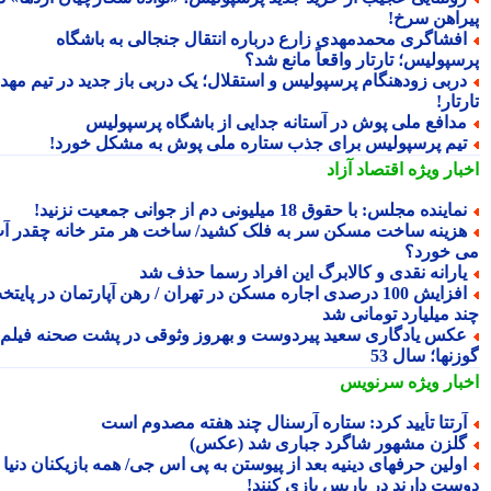
راهن سرخ!
فشاگری محمدمهدی زارع درباره انتقال جنجالی به باشگاه
سپولیس؛ تارتار واقعاً مانع شد؟
ربی زودهنگام پرسپولیس و استقلال؛ یک دربی باز جدید در تیم مهدی
تار!
دافع ملی پوش در آستانه جدایی از باشگاه پرسپولیس
یم پرسپولیس برای جذب ستاره ملی پوش به مشکل خورد!
بار ویژه
اقتصاد آزاد
ماینده مجلس: با حقوق 18 میلیونی دم از جوانی جمعیت نزنید!
زینه ساخت مسکن سر به فلک کشید/ ساخت هر متر خانه چقدر آب
 خورد؟
ارانه نقدی و کالابرگ این افراد رسما حذف شد
افزایش 100 درصدی اجاره مسکن در تهران / رهن آپارتمان در پایتخت
د میلیارد تومانی شد
کس یادگاری سعید پیردوست و بهروز وثوقی در پشت صحنه فیلم
نها؛ سال 53
بار ویژه
سرنویس
رتتا تأیید کرد: ستاره آرسنال چند هفته مصدوم است
لزن مشهور شاگرد جباری شد (عکس)
ولین حرفهای دینیه بعد از پیوستن به پی اس جی/ همه بازیکنان دنیا
ست دارند در پاریس بازی کنند!