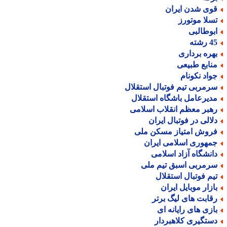
وی شدن ایران
سلا موتورز
بوطالبی
رشته
هره برداری
نابع طبیعی
واد نکونام
رمربی تیم فوتبال استقلال
دیرعامل باشگاه استقلال
هبر معظم انقلاب اسلامی
لالی در فوتبال ایران
روش امتیاز مسکن ملی
مهوری اسلامی ایران
انشگاه آزاد اسلامی
رمربی اسبق تیم ملی
یم فوتبال استقلال
ازار موبایل ایران
قابت های لیگ برتر
ازی های رایانه ای
ستگیری کلاهبردار