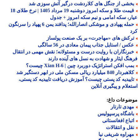
خشی از جنگل های کلاردشت درگیر آتش سوزی شد
قیمت طلا و سکه امروز دوشنبه 19 مرداد 1405 | نرخ طلای 18
ر، سکه امامی و نیم سکه امروز + جدول
حمله پهپادی و موشکی انصارالله؛ پدافند یمن 6 پهپاد را سرنگون
د
رکش های «مهاجرت» بر یک صنعت پولساز
کس / استایل جذاب پیمان معادی در 56 سالگی
برنگاران با روایت درست و مسئولانه؛ نقش مهمی در انتقال
نگ ایثار و شهادت به نسل های آینده دارند
ب افکن استراتژیک دوربرد چین | Xian H-6 چیست؟
ردار 840 میلیارد ریالی مسکن ملی در ابهر دستگیر شد
اییدیه کد پستی چیست؟ آموزش دریافت تاییدیه کد پستی،
علام و پیگیری آنلاین
ضوعات داغ:
هدی تارتار
اشگاه پرسپولیس
تباع افغانستانی
قل و انتقالات
هراوه شریفی نیا