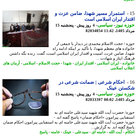
استمرار مسیر شهدا، ضامن عزت و
دار ایران اسلامی است
ه نیوز
-
سیاسی
-
4 روز پیش - پنجشنبه 15
1، 11:42
82034854
ه / حجت الاسلام محمدی در دیدار با جمعی از
واده های معظم شهدا، با تأکید بر اینکه ادامه راه
ا، ضامن عزت، امنیت و اقتدار ایران اسلامی است، گفت: زنده نگه داشتن
نگ ایثار و شهادت ...
واده
-
ایران اسلامی
-
اقتدار ایران
-
شهدا
-
حجت الاسلام
-
اسلامی
-
آرمان های
لاب اسلامی
احکام شرعی | ضمانت شرعی در
ستن عینک
ه نیوز
-
سیاسی
-
4 روز پیش - پنجشنبه 15
1، 08:02
82033397
ه/ حضرت آیت الله شهید سیدعلی خامنه ای به
فتایی پیرامون «احکام ضمان» پاسخ گفته اند. -
ه/ حضرت آیت الله شهید سیدعلی خامنه ای به استفتایی پیرامون احکام ضمان
 گفته اند. به گزارش ...
ام
-
آیت الله
-
خامنه ای
-
سیدعلی
-
عینک
-
خامنه
-
پاسخ