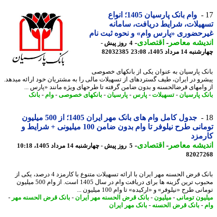
وام بانک پارسیان 1405؛ انواع
یلات، شرایط دریافت، سامانه
حضوری «پارس وام» و نحوه ثبت نام
یشه معاصر
-
اقتصادی
-
4 روز پیش -
14 مرداد 1405، 23:08
82032385
ک پارسیان به عنوان یکی از بانکهای خصوصی
رو در ایران، طیف گستردهای از تسهیلات مالی را به مشتریان خود ارائه میدهد.
وامهای قرضالحسنه و بدون ضامن گرفته تا طرحهای ویژه مانند «پارس ...
ک پارسیان
-
تسهیلات
-
پارس
-
پارسیان
-
بانکهای خصوصی
-
وام
-
بانک
جدول کامل وام های بانک مهر ایران 1405؛ از 500 میلیون
تومانی طرح نیلوفر تا وام بدون ضامن 100 میلیونی + شرایط و
مزد
یشه معاصر
-
اقتصادی
-
5 روز پیش - چهارشنبه 14 مرداد 1405، 10:18
82027
بانک قرض الحسنه مهر ایران با ارائه تسهیلات متنوع با کارمزد 4 درصد، یکی از
محبوب ترین گزینه ها برای دریافت وام در سال 1405 است. از وام 500 میلیون
نی طرح «نیلوفر» و «ارکیده» تا وام 100 میلیون ...
یون تومانی
-
میلیون
-
بانک قرض الحسنه مهر ایران
-
بانک قرض الحسنه مهر
-
-
بانک قرض الحسنه
-
بانک مهر ایران