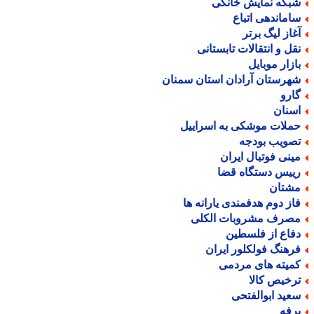
بکه نمایش خانگی
اماندهی اتباع
غاز لیگ برتر
قل و انتقالات تابستانی
ازار موبایل
هرستان آرادان استان سمنان
ارو
سنان
ملات موشکی به اسراییل
صویب بودجه
ینی فوتبال ایران
ییس دستگاه قضا
شتان
از دوم هدفمندی یارانه ها
صرف مشروبات الکلی
فاع از فلسطین
رهنگ فولکلور ایران
میته های مردمی
رخیص کالا
عید ابوالفتحی
رفه