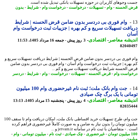
 وجوهای کاربران در حوزه تسهیلات بانکی تبدیل شده است.
 الحسنه
-
وام
-
تسهیلات
-
درخواست
-
درخواست وام
-
شرایط
-
بدون
وام فوری بی دردسر بدون ضامن قرض الحسنه | شرایط
افت تسهیلات سریع و کم بهره | جزییات ثبت درخواست وام
ان
یشه معاصر
-
اقتصادی
-
3 روز پیش - جمعه 16 مرداد 1405، 11:53
82040
 فوری بی دردسر بدون ضامن قرض الحسنه | شرایط دریافت تسهیلات سریع و
بهره | جزییات ثبت درخواست وام آسان - وام فوری بی دردسر بدون ضامن
 الحسنه شرایط دریافت تسهیلات سریع و کم ...
واست وام
-
قرض الحسنه
-
تسهیلات
-
درخواست
-
وام
-
شرایط
-
دردسر
جت وام بانک ملت؛ ثبت نام غیرحضوری وام 100 میلیون
انی با یک برگ چک صیادی
یشه معاصر
-
اقتصادی
-
4 روز پیش - پنجشنبه 15 مرداد 1405، 13:13
82035
جت وام، طرح تسهیلات خرید اقساطی بانک ملت، امکان دریافت وام تا سقف 100
یون تومان را بدون نیاز به ضامن و به صورت کاملاً غیرحضوری فراهم کرده
 - متقاضیان با ثبت نام در سامانه jetvam.ir و ...
مان
-
غیرحضوری
-
چک صیادی
-
ثبت نام
-
میلیون تومانی
-
وام
-
یون