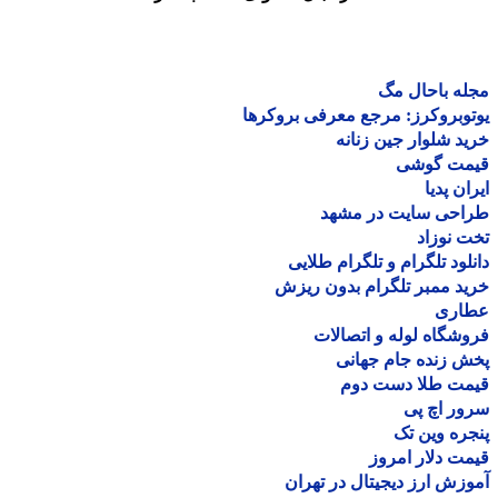
ه باحال مگ
وبروکرز: مرجع معرفی بروکرها
د شلوار جین زنانه
مت گوشی
ان پدیا
احی سایت در مشهد
 نوزاد
لود تلگرام و تلگرام طلایی
د ممبر تلگرام بدون ریزش
اری
شگاه لوله و اتصالات
 زنده جام جهانی
مت طلا دست دوم
ر اچ پی
ره وین تک
ت دلار امروز
زش ارز دیجیتال در تهران