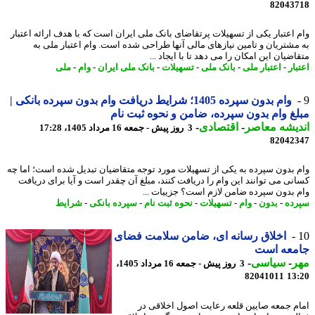
82043
 اعتبار یکی از تسهیلات پرتقاضای بانک ملی ایران است که با هدف ارائه اعتبار
مشتریان و تامین نیازهای مالی آنها طراحی شده است. وام اعتبار ملی به
ضیان این امکان را می دهد تا با ایجاد ...
ار
-
اعتبار ملی
-
بانک ملی
-
تسهیلات
-
بانک ملی ایران
-
وام
-
ملی
وام بدون سپرده 1405؛ شرایط دریافت وام بدون سپرده بانکی |
غ وام بدون سپرده، ضامن و نحوه ثبت نام
یشه معاصر
-
اقتصادی
-
3 روز پیش - جمعه 16 مرداد 1405، 17:28
82042
 بدون سپرده به یکی از تسهیلات مورد توجه متقاضیان تبدیل شده است؛ اما چه
نی می توانند این وام را دریافت کنند، مبلغ آن چقدر است و آیا برای دریافت
 بدون سپرده ضامن لازم است؟ جزییات ...
ده
-
بدون
-
وام
-
تسهیلات
-
نحوه ثبت نام
-
سپرده بانکی
-
شرایط
اخلاق رسانه ای، ضامن سلامت فضای
معه است
ر
-
سیاسی
-
3 روز پیش - جمعه 16 مرداد 1405،
82041011
13
م جمعه صایین قلعه رعایت اصول اخلاقی در