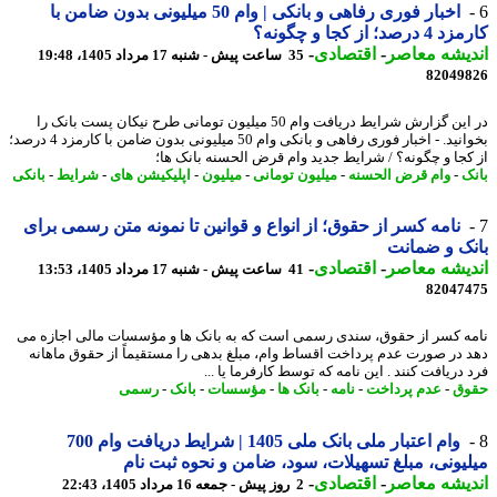
اخبار فوری رفاهی و بانکی | وام 50 میلیونی بدون ضامن با
رصد؛ از کجا و چگونه؟
یشه معاصر
-
اقتصادی
-
35 ساعت پیش - شنبه 17 مرداد 1405، 19:48
82049
در این گزارش شرایط دریافت وام 50 میلیون تومانی طرح نیکان پست بانک را
بخوانید. - اخبار فوری رفاهی و بانکی وام 50 میلیونی بدون ضامن با کارمزد 4 درصد؛
کجا و چگونه؟ / شرایط جدید وام قرض الحسنه بانک ها؛
ک
-
وام قرض الحسنه
-
میلیون تومانی
-
میلیون
-
اپلیکیشن های
-
شرایط
-
بانکی
نامه کسر از حقوق؛ از انواع و قوانین تا نمونه متن رسمی برای
ک و ضمانت
یشه معاصر
-
اقتصادی
-
41 ساعت پیش - شنبه 17 مرداد 1405، 13:53
82047
ه کسر از حقوق، سندی رسمی است که به بانک ها و مؤسسات مالی اجازه می
 در صورت عدم پرداخت اقساط وام، مبلغ بدهی را مستقیماً از حقوق ماهانه
دریافت کنند . این نامه که توسط کارفرما یا ...
وق
-
عدم پرداخت
-
نامه
-
بانک ها
-
مؤسسات
-
بانک
-
رسمی
وام اعتبار ملی بانک ملی 1405 | شرایط دریافت وام 700
یونی، مبلغ تسهیلات، سود، ضامن و نحوه ثبت نام
یشه معاصر
-
اقتصادی
-
2 روز پیش - جمعه 16 مرداد 1405، 22:43