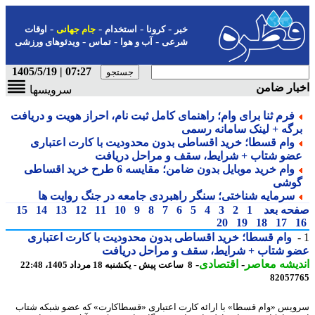
-
-
-
-
خبر
کرونا
استخدام
جام جهانی
اوقات
-
-
-
شرعی
آب و هوا
تماس
ویدئوهای ورزشی
07:27 | 1405/5/19
ار ضامن
سرویسها
فرم ثنا برای وام؛ راهنمای کامل ثبت نام، احراز هویت و دریافت
رگه + لینک سامانه رسمی
وام قسطا؛ خرید اقساطی بدون محدودیت با کارت اعتباری
ضو شتاب + شرایط، سقف و مراحل دریافت
وام خرید موبایل بدون ضامن؛ مقایسه 6 طرح خرید اقساطی
وشی
سرمایه شناختی؛ سنگر راهبردی جامعه در جنگ روایت ها
حه بعد
1
2
3
4
5
6
7
8
9
10
11
12
13
14
15
20
19
18
17
وام قسطا؛ خرید اقساطی بدون محدودیت با کارت اعتباری
و شتاب + شرایط، سقف و مراحل دریافت
یشه معاصر
-
اقتصادی
-
8 ساعت پیش - یکشنبه 18 مرداد 1405، 22:48
82057
یس «وام قسطا» با ارائه کارت اعتباری «قسطاکارت» که عضو شبکه شتاب