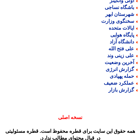
ولی واتکینز
اشگاه نساجی
هرستان ابهر
خنگوی وزارت
یالات متحده
ایگاه هوایی
انشگاه آزاد
لی فتح الله
لی زینی وند
خرین وضعیت
زارش انرژی
مله پهپادی
ملکرد ضعیف
زارش بازار
نسخه اصلی
مه حقوق این سایت برای قطره محفوظ است. قطره مسئولیتی
در قبال محتوای مطالب ندارد.