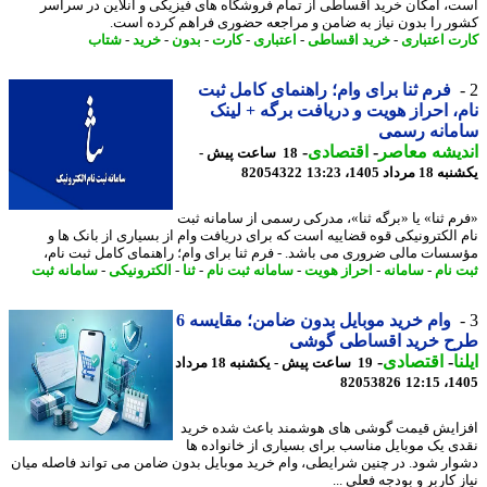
، امکان خرید اقساطی از تمام فروشگاه های فیزیکی و آنلاین در سراسر
ر را بدون نیاز به ضامن و مراجعه حضوری فراهم کرده است.
ت اعتباری
-
خرید اقساطی
-
اعتباری
-
کارت
-
بدون
-
خرید
-
شتاب
فرم ثنا برای وام؛ راهنمای کامل ثبت
، احراز هویت و دریافت برگه + لینک
مانه رسمی
یشه معاصر
-
اقتصادی
-
18 ساعت پیش -
رداد 1405، 13:23
82054322
م ثنا» یا «برگه ثنا»، مدرکی رسمی از سامانه ثبت
 الکترونیکی قوه قضاییه است که برای دریافت وام از بسیاری از بانک ها و
سات مالی ضروری می باشد. - فرم ثنا برای وام؛ راهنمای کامل ثبت نام،
 نام
-
سامانه
-
احراز هویت
-
سامانه ثبت نام
-
ثنا
-
الکترونیکی
-
سامانه ثبت
وام خرید موبایل بدون ضامن؛ مقایسه 6
ح خرید اقساطی گوشی
ا
-
اقتصادی
-
19 ساعت پیش - یکشنبه 18 مرداد
82053826
1405
ایش قیمت گوشی های هوشمند باعث شده خرید
ی یک موبایل مناسب برای بسیاری از خانواده ها
ار شود. در چنین شرایطی، وام خرید موبایل بدون ضامن می تواند فاصله میان
 کاربر و بودجه فعلی ...