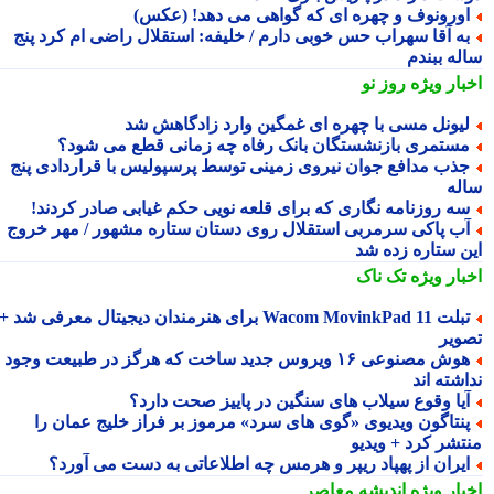
ورونوف و چهره ای که گواهی می دهد! (عکس)
ه آقا سهراب حس خوبی دارم / خلیفه: استقلال راضی ام کرد پنج
له ببندم
بار ویژه
روز نو
یونل مسی با چهره ای غمگین وارد زادگاهش شد
ستمری بازنشستگان بانک رفاه چه زمانی قطع می شود؟
ذب مدافع جوان نیروی زمینی توسط پرسپولیس با قراردادی پنج
له
ه روزنامه نگاری که برای قلعه نویی حکم غیابی صادر کردند!
ب پاکی سرمربی استقلال روی دستان ستاره مشهور / مهر خروج
ن ستاره زده شد
بار ویژه
تک ناک
تبلت Wacom MovinkPad 11 برای هنرمندان دیجیتال معرفی شد +
ویر
هوش مصنوعی ۱۶ ویروس جدید ساخت که هرگز در طبیعت وجود
شته اند
یا وقوع سیلاب های سنگین در پاییز صحت دارد؟
نتاگون ویدیوی «گوی های سرد» مرموز بر فراز خلیج عمان را
تشر کرد + ویدیو
یران از پهپاد ریپر و هرمس چه اطلاعاتی به دست می آورد؟
بار ویژه
اندیشه معاصر