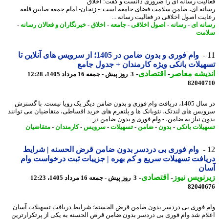
لیت رسانه ای را ضروری دانست و گفت: اخلاق
نه ای، ضامن سلامت فضای جامعه است. - زنجان- امام جمعه صایین قلعه
یت اصول اخلاقی در فعالیت رسانه ...
نه ای
-
رسانه
-
اصول اخلاقی
-
جامعه
-
اخلاق
-
خبرنگاران و فعالان رسانه
-
مت
وام فوری و بدون ضامن در 1405؛ از سرویس های آنلاین تا
یلات بانکی ویژه کارمندان + جدول جامع
یشه معاصر
-
اقتصادی
-
3 روز پیش - جمعه 16 مرداد 1405، 12:28
82040
در سال 1405، دریافت وام فوری و بدون ضامن دیگر یک رویا نیست. با گسترش
یس های لندتک، نئوبانک ها و پلتفرم های خرید اقساطی، متقاضیان می توانند
ن نیاز به ضامن، - وام فوری و بدون ضامن در ...
یلات بانکی
-
بدون
-
ضامن
-
تسهیلات
-
سرویس
-
کارمندان
-
متقاضیان
وام فوری بی دردسر بدون ضامن قرض الحسنه | شرایط
افت تسهیلات سریع و کم بهره | جزییات ثبت درخواست وام
ان
نویس نیوز
-
اقتصادی
-
3 روز پیش - جمعه 16 مرداد 1405، 12:23
82040
 فوری بی دردسر بدون ضامن قرض الحسنه؛ شرایط دریافت تسهیلات آسان
ام شد وام فوری بی دردسر بدون ضامن قرض الحسنه به یکی از پرتکرارترین