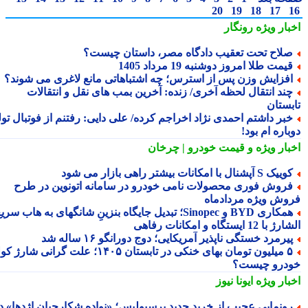
20
19
18
17
بار ویژه
رونگار
لاح تحت تعقیب دادگاه مصر، داستان چیست؟
یمت طلا امروز دوشنبه 19 مرداد 1405
فزایش وزن پس از استرس؛ چه اشتباهاتی مانع لاغری می شوند؟
ند انتقال لحظه آخری/ زنده: آخرین بمب های نقل و انتقالات
بستان
بر داشتم احمدی نژاد اخراجم کرده/ علی دایی: رفتنم از فوتبال تولد
اره ام بود!
بار ویژه
و قیمت خودرو | چرخان
یک S آپشنال با امکانات بیشتر راهی بازار می شود
روش فوری محصولات نامی خودرو در سامانه اتونوین در طرح
وش ویژه مردادماه
همکاری BYD و Sinopec؛ تبدیل جایگاه بنزینِ شانگهای به هاب سریع
ا 12 ایستگاه و امکانات رفاهی
یرمرد خستگی ناپذیر آمریکایی؛ دوج دورانگو ۱۶ ساله شد
۵ میلیون تومان بهای خنکی در تابستان ۱۴۰۵؛ علت گرانی شارژ کولر
درو چیست؟
بار ویژه
ایونا نیوز
ونمایی عجیب از خرید جدید پرسپولیس؛ «نواده شکارچیان اژدها» در