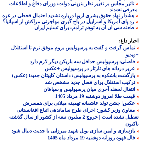
اثیر مجلس بر تغییر نظر بنزینی دولت/ وزرای دفاع و اطلاعات
رفی نشدند
شدار نهاد حقوق بشری اروپا درباره تشدید احتمال قحطی در غزه
د پای آمریکا و اسراییل در باج گیری مهاجرتی مراکش از اسپانیا؟
عنه سی ان ان به توهم ترامپ برای تسلیم ایران
ار داغ:
ماس گرفت و گفت به پرسپولیس بروم موفق ترم تا استقلال
دیو
اضلی: پرسپولیس حداقل سه بازیکن دیگر لازم دارد
زیز دردانه های تارتار در پرسپولیس +عکس
ازگشت باشکوه به پرسپولیس: داستان کاپیتان جدید! (عکس)
رکیب استقلال برای فصل جدید مشخص شد
نتقال لحظه آخری میان پرسپولیس و سپاهان
مت طلا امروز دوشنبه 19 مرداد 1405
کس| جشن تولد عاشقانه تهمینه میلانی برای همسرش
عاون وزیر کشور: اجرای طرح ساماندهی اتباع افغانستانی
تعطیل نشده است | خروج 2 میلیون تبعه از کشور از سال گذشته
نون
ازسازی و ایمن سازی تونل شهید میرزایی با جدیت دنبال شود
ل قهوه روزانه دوشنبه 19 مرداد ماه 1405