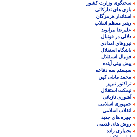
خنگوی وزارت کشور
ازی های تدارکاتی
ستاندار هرمزگان
هبر معظم انقلاب
لیرضا بیرانوند
لالی در فوتبال
یروهای امدادی
اشگاه استقلال
وتبال استقلال
یش بینی آینده
یستم سه دفاعه
حمد مایلی کهن
راکتور تبریز
یمکت استقلال
شوری تازیانی
مهوری اسلامی
نقلاب اسلامی
هره های جدید
وش های قدیمی
ختیاری زاده