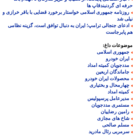
ه ای گردنبندقاپ ها
وزنامه جمهوری اسلامی خواستار برخورد قضایی با باقر خرازی و
ی شد
دعای جنجالی ترامپ؛ ایران به دنبال توافق است، گزینه نظامی
 پابرجاست
ضوعات داغ:
مهوری اسلامی
یران خودرو
ددجویان کمیته امداد
اماندگان اربعین
حصولات ایران خودرو
هارمحال و بختیاری
میته امداد
دیرعامل پرسپولیس
ستمری مددجویان
امین رضاییان
اخ های مجازی
سلم صالحی
رمربی رئال مادرید