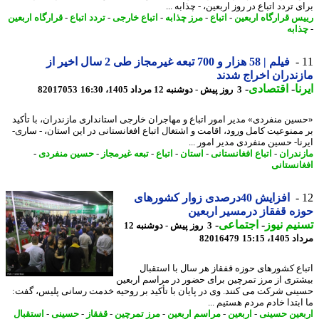
 تردد اتباع در روز اربعین، - چذابه ...
س قرارگاه اربعین
-
اتباع
-
مرز چذابه
-
اتباع خارجی
-
تردد اتباع
-
قرارگاه اربعین
ابه
فیلم | 58 هزار و 700 تبعه غیرمجاز طی 2 سال اخیر از
ندران اخراج شدند
ا
-
اقتصادی
-
3 روز پیش - دوشنبه 12 مرداد 1405، 16:30
82017053
ین منفردی» مدیر امور اتباع و مهاجران خارجی استانداری مازندران، با تأکید
ممنوعیت کامل ورود، اقامت و اشتغال اتباع افغانستانی در این استان، - ساری-
نا- حسین منفردی مدیر امور ...
ندران
-
اتباع افغانستانی
-
استان
-
اتباع
-
تبعه غیرمجاز
-
حسین منفردی
-
انستانی
افزایش 40درصدی زوار کشورهای
ه قفقاز درمسیر اربعین
یم نیوز
-
اجتماعی
-
3 روز پیش - دوشنبه 12
1، 15:15
82016479
اع کشورهای حوزه قفقاز هر سال با استقبال
تری از مرز تمرچین برای حضور در مراسم اربعین
نی شرکت می کنند. وی در پایان با تأکید بر روحیه خدمت رسانی پلیس، گفت:
بتدا خادم مردم هستیم ...
عین حسینی
-
اربعین
-
مراسم اربعین
-
مرز تمرچین
-
قفقاز
-
حسینی
-
استقبال