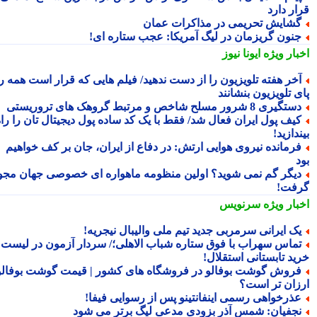
ار دارد
شایش تحریمی در مذاکرات عمان
نون گریزمان در لیگ آمریکا: عجب ستاره ای!
بار ویژه
ایونا نیوز
خر هفته تلویزیون را از دست ندهید/ فیلم هایی که قرار است همه را
 تلویزیون بنشانند
تگیری 8 شرور مسلح شاخص و مرتبط گروهک های تروریستی
یف پول ایران فعال شد/ فقط با یک کد ساده پول دیجیتال تان را راه
دازید!
رمانده نیروی هوایی ارتش: در دفاع از ایران، جان بر کف خواهیم
یگر گم نمی شوید؟ اولین منظومه ماهواره ای خصوصی جهان مجوز
فت!
بار ویژه
سرنویس
ک ایرانی سرمربی جدید تیم ملی والیبال نیجریه!
ماس سهراب با فوق ستاره شباب الاهلی؛/ سردار آزمون در لیست
ید تابستانی استقلال!
روش گوشت بوفالو در فروشگاه های کشور | قیمت گوشت بوفالو
زان تر است؟
ذرخواهی رسمی اینفانتینو پس از رسوایی فیفا!
جفیان: شمس آذر بزودی مدعی لیگ برتر می شود