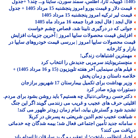
 سورن، ساینا و... چند؟ +جدول
مت دلار و قیمت یورو امروز پنجشنبه 15 مرداد 1405 + جدول
مت لیر ترکیه امروز پنجشنبه 15 مرداد 1405
ل ابجد | فال ابجد فردا جمعه 16 مرداد ماه 1405
وانی که در درگیری نابینا شد، قصاص چشم خواست
فزایش قیمت محصولات سایپا امروز | آخرین جزییات افزایش
ت محصولات سایپا امروز | بررسی قیمت خودروهای سایپا در
ار و کارخانه
همترین اشتباهات زندگی!
نچستریونایتد سرمربی جدیدش را انتخاب کرد
فیلم های سینمایی آخر هفته تلویزیون (15 و 16 مرداد 1405) +
صه داستان و زمان پخش
وزیر بهداشت برای تکمیل بیمارستان 17 شهریور برازجان
ورات ویژه صادر کرد
کترحسن روحانی:دنبال چه هستیم؟ باید روشن بشود برای مردم.
یتی حرف های عجیب و غریب می زنندمی گویند اگر این جنگ
ید شود و گسترش بیابد، امام زمان زودتر ظهور می کند!
باهت عجیب نجم الدین شریعتی به پسرش در کربلا
امانه جدید تأمین اجتماعی فعال شد؛ بیمه شدگان چه خدماتی
افت می کنند؟
خبار انتظامی پایتخت؛ از تعقیب و گریز سارقان تا انهدام باند