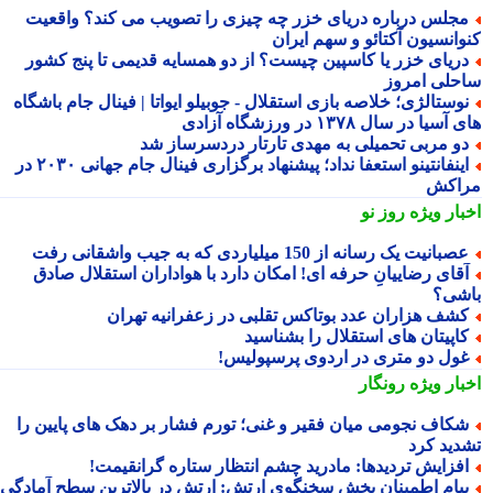
جلس درباره دریای خزر چه چیزی را تصویب می کند؟ واقعیت
وانسیون آکتائو و سهم ایران
ریای خزر یا کاسپین چیست؟ از دو همسایه قدیمی تا پنج کشور
حلی امروز
وستالژی؛ خلاصه بازی استقلال - جوبیلو ایواتا | فینال جام باشگاه
سیا در سال ۱۳۷۸ در ورزشگاه آزادی
و مربی تحمیلی به مهدی تارتار دردسرساز شد
اینفانتینو استعفا نداد؛ پیشنهاد برگزاری فینال جام جهانی ۲۰۳۰ در
اکش
بار ویژه
روز نو
صبانیت یک رسانه از 150 میلیاردی که به جیب واشقانی رفت
قای رضاییانِ حرفه ای! امکان دارد با هواداران استقلال صادق
شی؟
شف هزاران عدد بوتاکس تقلبی در زعفرانیه تهران
اپیتان های استقلال را بشناسید
ول دو متری در اردوی پرسپولیس!
بار ویژه
رونگار
کاف نجومی میان فقیر و غنی؛ تورم فشار بر دهک های پایین را
دید کرد
فزایش تردیدها: مادرید چشم انتظار ستاره گرانقیمت!
یام اطمینان بخش سخنگوی ارتش: ارتش در بالاترین سطح آمادگی