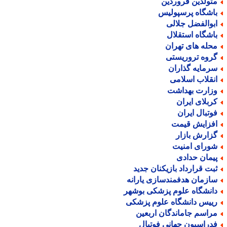
تولدین فروردین
اشگاه پرسپولیس
بوالفضل جلالی
اشگاه استقلال
حله های تهران
روه تروریستی
رمایه گذاران
نقلاب اسلامی
زارت بهداشت
ربلای ایران
وتبال ایران
فزایش قیمت
زارش بازار
ورای امنیت
یمان حدادی
بت قرارداد بازیکنان جدید
ازمان هدفمندسازی یارانه
انشگاه علوم پزشکی بوشهر
ییس دانشگاه علوم پزشکی
راسم جاماندگان اربعین
دراسیون جهانی فوتبال