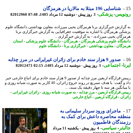
شناسایی 196 مبتلا به مالاریا در هرمزگان
نویس
-
پزشکی
-
3 روز پیش - دوشنبه 12 مرداد 1405، 07:48
82012960
گزارش خبرگزاری برنا هرمزگان یحیی میرزاده، معاون بهداشتی دانشگاه علوم
کی هرمزگان با اشاره به موقعیت جغرافیایی به گزارش خبرگزاری برنا
زگان یحیی میرزاده، - به گزارش خبرگزاری ...
شگاه علوم پزشکی هرمزگان
-
هرمزگان
-
دانشگاه علوم پزشکی
-
استان
زگان
-
معاون بهداشتی
-
خبرگزاری برنا
-
دانشگاه علوم
صدور 9 هزار سند خادم برای زائران غیرایرانی در مرز چذابه
ا
-
اجتماعی
-
3 روز پیش - دوشنبه 12 مرداد 1405، 02:15
82012473
رییس قرارگاه اربعین مرز چذابه از صدور 9 هزار سند خادم برای اتباع خارجی خبر
داد و گفت: با هدف تسریع در روند خروج زائران، 40 کاربر به صورت شبانه روزی و
یانگین هر سه تا چهار دقیقه یک سند، ...
س قرارگاه اربعین
-
مرز چذابه
-
به صورت شبانه روزی
-
زائران غیرایرانی
-
ران
-
قرارگاه اربعین
-
اتباع خارجی
ماجرای ورود سردار سلیمانی به
طقه محاصره داعش برای کمک به
ندگان فاطمیون
بتر
-
سیاسی
-
4 روز پیش - یکشنبه 11 مرداد