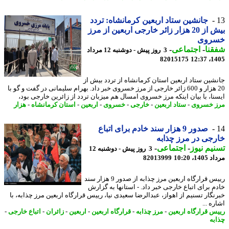
جانشین ستاد اربعین کرمانشاه: تردد
بیش از 20 هزار زائر خارجی اربعین از مرز
روی
نا
-
اجتماعی
-
3 روز پیش - دوشنبه 12 مرداد
82015175
1405
شین ستاد اربعین استان کرمانشاه از تردد بیش از
20 هزار و 600 زائر خارجی از مرز خسروی خبر داد. بهرام سلیمانی در گفت و گو با
نا، با بیان اینکه مرز خسروی امسال هم میزبان تردد از زائرین خارجی بود،
 خسروی
-
ستاد اربعین
-
خارجی
-
خسروی
-
اربعین
-
استان کرمانشاه
-
هزار
صدور 9 هزار سند خادم برای اتباع
جی در مرز چذابه
یم نیوز
-
اجتماعی
-
3 روز پیش - دوشنبه 12
1، 10:20
82013999
رییس قرارگاه اربعین مرز چذابه از صدور 9 هزار سند
م برای اتباع خارجی خبر داد. - استانها به گزارش
نگار تسنیم از اهواز، عبدالرضا سعیدی نیا، رییس قرارگاه اربعین مرز چذابه، با
ه ...
س قرارگاه اربعین
-
مرز چذابه
-
قرارگاه اربعین
-
اربعین
-
زائران
-
اتباع خارجی
-
به