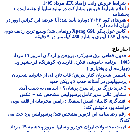
رایط فروش وانت زامیاد EX، مرداد 1405
علام شرایط فروش مشارکت در تولید سایپا از هفته آینده +
شنامه
هیوندای کونا ۲۰۲۶ دوباره تأیید شد؛ آیا عرضه این کراس اوور در
ان ادامه دارد؟
کابین غول پیکر Xpeng G9L رونمایی شد؛ وسیع ترین ردیف دوم،
ری و شارژ 450 کیلومتر در ۹ دقیقه
ار داغ:
جدول قطعی برق شهرکرد، بروجن و لردگان امروز 15 مرداد
1405 +برنامه خاموشی فلارد، فارسان، کوهرنگ، فرخشهر و...
ارمحال و بختیاری )
اسمین شجریان کنار پدرش؛ قاب تازه ای از خانواده شجریان
سپولیس در آستانه جذب 3 بازیکن جدید
 اسامی به دست آمده
شاور عالی مدیرعامل پرسپولیس مشخص شد + عکس
فشاگری کاپیتان اسبق استقلال: رامین محرمانه از قلعه نویی
سته بود دعوتش کند!
قم رضایتنامه این لژیونر مشخص شد؛ پرسپولیس پرداخت می
؟!
قیمت محصولات ایران خودرو و سایپا امروز پنجشنبه 15 مرداد