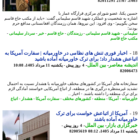
82011291
1405
ن یکتا، عضو شورای مرکزی قرارگاه عمار با
ره به شخصیت و عملکرد شهید قاسم سلیمانی گفت: «باید از مکتب حاج قاسم
 بگوییم؛ - وی افزود: این نیروها، همان رزمندگان افغانستانی مدافع حرم
ند؛
مانی
-
شهید قاسم سلیمانی
-
رزمندگان
-
حاج قاسم
-
خبر
-
سردار سلیمانی
-
ب حاج قاسم
اخبار فوری تنش های نظامی در خاورمیانه | سفارت آمریکا به
اعش هشدار داد؛ برای ترک خاورمیانه آماده باشید
یشه معاصر
-
بین الملل
-
4 روز پیش - یکشنبه 11 مرداد 1405، 10:08
82006
رتخانه های آمریکا در کشورهای مختلف خاورمیانه با هشدار نسبت به احتمال
ید غیرمنتظره درگیری ها در منطقه، از اتباع آمریکایی خواستند آمادگی لازم
 ترک منطقه را داشته باشند. - اخبار ...
رمیانه
-
آمریکا
-
منطقه
-
کشورهای مختلف
-
سفارت آمریکا
-
هشدار
-
اتباع
آمریکا از اتباعش خواست برای ترک
رمیانه آماده باشند
گزاری بازار
-
بین الملل
-
4 روز پیش -
رداد 1405، 08:12
82005619