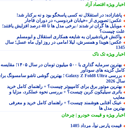
بار ویژه
اقتصاد آزاد
اشازاده: در استقلال نه کسی پاسخگو بود و نه برکنار شد!
کس| تصویری از «خیابان فردوسی» در دوران قاجار
موبایل ها گران تر شدند / برخی مدل ها تا 40 درصد افزایش یافتند؛
ت چیست؟
اکنش فریادشیران به شایعه همکاری استقلال و ابومسلم
کس| هویدا و همسرش، لیلا امامی در روز اول ماه عسل؛ سال
13
بار ویژه
تک ناک
بهترین سرمایه گذاری با ۵۰۰ میلیون تومان در سال ۱۴۰۵؛ مقایسه
مل گزینه های سودآور
بررسی Galaxy Z Fold8 Ultra ؛ بهترین گوشی تاشو سامسونگ برای
2026
هترین موتور برق برای کامپیوتر چیست؟ + راهنمای کامل خرید
اتری سیلیکون کربن چیست؟ + بررسی نحوه عملکرد، مزایا و
ایب
ینک آفتابی هوشمند چیست؟ + راهنمای کامل خرید و معرفی
ترین مدل ها
بار ویژه
و قیمت خودرو | چرخان
یمت پارس نوآ، مرداد 1405