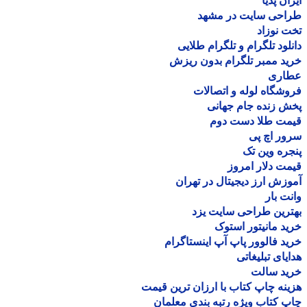
ان پدیا
احی سایت در مشهد
 نوزاد
لود تلگرام و تلگرام طلایی
د ممبر تلگرام بدون ریزش
اری
شگاه لوله و اتصالات
 زنده جام جهانی
مت طلا دست دوم
ر اچ پی
ره وین تک
ت دلار امروز
زش ارز دیجیتال در تهران
ت بار
رین طراحی سایت یزد
د مانیتور استوک
د فالوور پاپ آپ اینستاگرام
یای تبلیغاتی
ید سالت
نه چاپ کتاب با ارزان ترین قیمت
 کتاب ویژه رتبه بندی معلمان