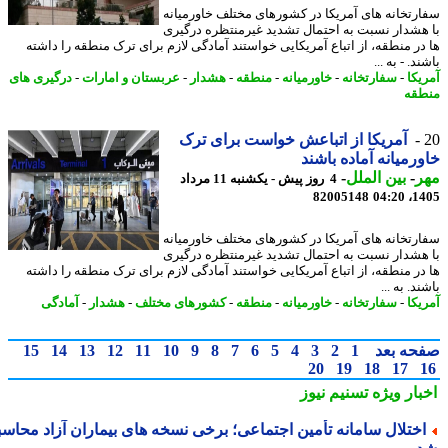
رتخانه های آمریکا در کشورهای مختلف خاورمیانه
هشدار نسبت به احتمال تشدید غیرمنتظره درگیری
در منطقه، از اتباع آمریکایی خواستند آمادگی لازم برای ترک منطقه را داشته
د. - به ...
یکا
-
سفارتخانه
-
خاورمیانه
-
منطقه
-
هشدار
-
عربستان و امارات
-
درگیری های
قه
آمریکا از اتباعش خواست برای ترک
رمیانه آماده باشند
ر
-
بین الملل
-
4 روز پیش - یکشنبه 11 مرداد
82005148
1405
رتخانه های آمریکا در کشورهای مختلف خاورمیانه
هشدار نسبت به احتمال تشدید غیرمنتظره درگیری
در منطقه، از اتباع آمریکایی خواستند آمادگی لازم برای ترک منطقه را داشته
د. به ...
یکا
-
سفارتخانه
-
خاورمیانه
-
منطقه
-
کشورهای مختلف
-
هشدار
-
آمادگی
حه بعد
1
2
3
4
5
6
7
8
9
10
11
12
13
14
15
20
19
18
17
بار ویژه
تسنیم نیوز
ختلال سامانه تأمین اجتماعی؛ برخی نسخه های بیماران آزاد محاسبه