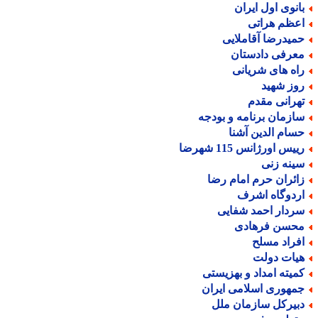
انوی اول ایران
عظم هراتی
میدرضا آقاملایی
عرفی دادستان
اه های شریانی
وز شهید
هرانی مقدم
ازمان برنامه و بودجه
سام الدین آشنا
یس اورژانس 115 شهرضا
ینه زنی
ائران حرم امام رضا
ردوگاه اشرف
ردار احمد شفایی
حسن فرهادی
فراد مسلح
یات دولت
میته امداد و بهزیستی
مهوری اسلامی ایران
بیرکل سازمان ملل