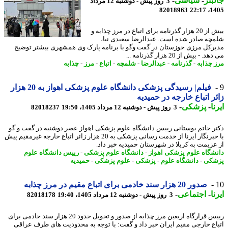
بتر
-
سیاسی
-
3 روز پیش - دوشنبه 12 مرداد
82018963
1405
بیش از 20 هزار گذرنامه برای اتباع در مرز چذابه و
چه صادر شده است. عبدالرضا سعیدی نیا،
رکل مرزی خوزستان در گفت وگو با برنامه پارک وی همشهری بیشتر توضیح
 - بیش از 20 هزار گذرنامه ...
 چذابه
-
گذرنامه
-
عبدالرضا
-
شلمچه
-
اتباع
-
مرز
-
چذابه
فیلم| رسیدگی پزشکی دانشگاه علوم پزشکی اهواز به 20 هزار
ر اتباع خارجه در حمیدیه
ا
-
پزشکی
-
3 روز پیش - دوشنبه 12 مرداد 1405، 19:50
82018237
ر حاتم بوستانی رییس دانشگاه علوم پزشکی اهواز عصر دوشنبه در گفت و گو
با خبرنگار ایرنا از خدمت رسانی پزشکی به 20 هزار زائر اتباع خارجه غیرمقیم پیش
عزیمت به کربلا در شهرستان حمیدیه خبر داد.
شگاه علوم پزشکی اهواز
-
دانشگاه علوم پزشکی
-
رییس دانشگاه علوم
شکی
-
دانشگاه علوم
-
پزشکی
-
علوم پزشکی
-
حمیدیه
صدور 20 هزار سند خادمی برای اتباع مقیم در مرز چذابه
ا
-
اجتماعی
-
3 روز پیش - دوشنبه 12 مرداد 1405، 19:40
82018178
رییس قرارگاه اربعین مرز چذابه از صدور و تحویل حدود 20 هزار سند خادمی برای
اع خارجی مقیم ایران خبر داد و گفت: با توجه به محدودیت های طرف عراقی