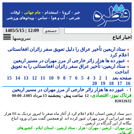
-
-
-
-
خبر
کرونا
استخدام
جام جهانی
اوقات
-
-
-
شرعی
آب و هوا
تماس
ویدئوهای ورزشی
12:09 | 1405/5/15
ار اتباع
سرویسها
ستاد اربعین تأخیر عراق را دلیل تعویق سفر زائران افغانستانی
علام کرد
عبور ده ها هزار زائر خارجی از مرز مهران در مسیر اربعین
ستاد اربعین: تأخیر عراق سفر زائران افغانستانی را به تعویق
نداخت
حه بعد
1
2
3
4
5
6
7
8
9
10
11
12
13
14
15
20
19
18
17
عبور ده ها هزار زائر خارجی از مرز مهران در مسیر اربعین
اک نیوز
-
اقتصادی
-
12 ساعت پیش - پنجشنبه 15 مرداد 1405، 00:00
82032
دبیر ستاد اربعین استان ایلام اعلام کرد از آغاز ماه صفر تا امروز نزدیک به 66 هزار
ه غیرایرانی از مرز مهران عبور کرده اند. او همچنین گفت میزان ورود اتباع
نه از این گذرگاه در اربعین ...
 مهران
-
اربعین
-
مهران
-
هزار
-
ستاد اربعین
-
استان ایلام
-
کشورهای
یقایی