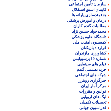
ازمان تأمین اجتماعی
اپیتان اسبق استقلال
دفمندسازی یارانه ها
رمان و آموزش پزشکی
طالبات گندم کاران
حمدجواد حسین نژاد
انشگاه علوم پزشکی
میسیون امنیت ملی
رارداد بازیکنان
شاورزی مازندران
اره 10 پرسپولیس
یلم های سینمایی
رید تضمینی گندم
بکه های اجتماعی
برگزاری رویترز
رکز آمار ایران
وانین و مقررات
یگ های اروپایی
حصیلات تکمیلی
دراسیون جهانی