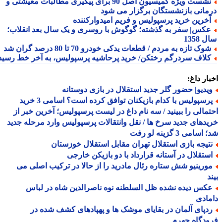
نشست ویژه کمیسیون اصل 90 برای پیگیری مطالبات معیشتی و
مانی بازنشستگان برگزار می شود
خرین خرید پرسپولیس و فریم امیدوارکننده
کس| سفر به گذشته؛ گوگوش با روسری و یک سال بعد انقلاب؛
1358
وک تازه به مردم / قطعات یدکی خودرو 70 تا 80 درصد گران شد
لاف سردرگم رختکن/ خرید پرحاشیه پرسپولیس، به آخر خط رسید!
ار داغ:
یدیو| حضور گلر جدید استقلال در بازی دوستانه
پرسپولیس با کدام بازیکنان توافق کرده است؟ اسامی 3 خرید
مالی را ببینید / سه نام داغ در لیست پرسپولیس؛ آخرین خبر از
دهای جدید سرخ ها / نقل وانتقالات پرسپولیس وارد مرحله جدید
سامی 3 گزینه لو رفت
تیجه بازی استقلال تهران مقابل استقلال خوزستان
ستقلال در آستانه قرارداد با دو بازیکن خارجی
ورینیو شش ستاره رئال مادرید را از حالا در ترکیب اصلی می
د
کس دیده نشده ظل السلطنه نوه ناصرالدین شاه در لباس
ادی
دپای آلمان در بقایای موشک ها و پهپادهای کشف شده در
دگاه جهرم