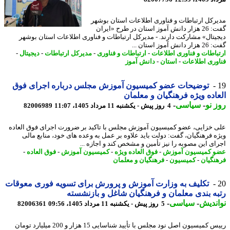
رکل ارتباطات و فناوری اطلاعات استان بوشهر
گفت: 26 هزار دانش آموز استان در طرح «ایران
یتال» مشارکت دارند. - مدیرکل ارتباطات و فناوری اطلاعات استان بوشهر
ش آموز استان ...
باطات و فناوری اطلاعات
-
ارتباطات و فناوری
-
مدیرکل ارتباطات
-
دیجیتال
-
وری اطلاعات
-
استان
-
دانش آموز
توضیحات عضو کمیسیون آموزش مجلس درباره اجرای فوق
اده ویژه فرهنگیان و معلمان
 نو
-
سیاسی
-
4 روز پیش - یکشنبه 11 مرداد 1405، 11:07
82006989
 خزایی، عضو کمیسیون آموزش مجلس با تاکید بر ضرورت اجرای فوق العاده
ه فرهنگیان، گفت: دولت باید علاوه بر عمل به وعده های خود، منابع مالی
ای این مصوبه را نیز تأمین و مشخص کند و اجازه ...
 کمیسیون آموزش
-
فوق العاده ویژه
-
کمیسیون آموزش
-
فوق العاده
-
نگیان
-
کمیسیون
-
فرهنگیان و معلمان
تکلیف به وزارت آموزش و پرورش برای تسویه فوری معوقات
ه بندی معلمان و فرهنگیان شاغل و بازنشسته
ندیش
-
سیاسی
-
5 روز پیش - یکشنبه 11 مرداد 1405، 09:56
82006361
رییس کمیسیون اصل نود مجلس با تأیید شناسایی 15 هزار و 200 میلیارد تومان