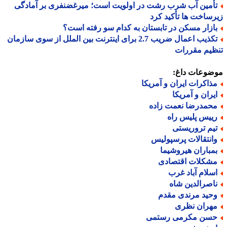
أمین آب شرب رشت در اولویت است؛ میرغضنفری بر آمادگی
ساخت ها تأکید کرد
ازار مسکن در تابستان به کدام سو رفته است؟
تکذیب اعمال ضریب 2.7 برای اینترنت بین الملل از سوی سازمان
یم مقررات
ضوعات داغ:
ذاکرات ایران و آمریکا
یران و آمریکا
حمدرضا نعمت زاده
ییس پلیس راه
یم تروریستی
انتقالات پرسپولیس
مباران هیروشیما
شکلات اقتصادی
سلام آباد غرب
اصرالدین شاه
حید مرندی مقدم
هران نظری
سن مکرمی رستمی