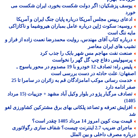
وسف پزشکیان: اگر دولت شکست بخورد، ایران شکست می
رد
دعای رییس مجلس آمریکا درباره پایان جنگ ایران و آمریکا
وسیه: سکوت ژاپن درباره عامل بمباران هیروشیما و ناکازاکی
ه ننگ است
رباره کتاب آقای مهندس، روایت محمدرضا نعمت زاده از فراز و
ب های ایران معاصر
نعت نفت مهاجم مس شهر بابک را جذب کرد
رسپولیس دفاع چپ گل گهر را نخواست
پلیس راه: تصادف 12 خودرو با 19 مصدوم در محور یاسوج ـ
فهان/ علت حادثه در دست بررسی است
خدمت رسانی موکب امامزادگان قم به زائران در سامرا تا 25
 ادامه دارد
تصادف مرگبار پژو در بلوار وکیل آباد مشهد + جزییات (15 مرداد
14
فزایش تعرفه و تصاعد پلکانی بهای برق مشترکین کشاورزی لغو
مت بیت کوین امروز 14 مرداد 1405 چقدر است؟
ماجرای ضریب 2.7 اینترنت چیست؟ شفاف سازی رگولاتوری
اره مصرف داخلی و بین الملل