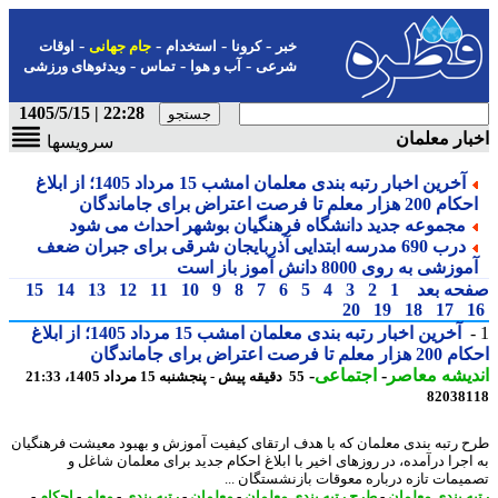
-
-
-
-
خبر
کرونا
استخدام
جام جهانی
اوقات
-
-
-
شرعی
آب و هوا
تماس
ویدئوهای ورزشی
22:28 | 1405/5/15
ار معلمان
سرویسها
آخرین اخبار رتبه بندی معلمان امشب 15 مرداد 1405؛ از ابلاغ
20 هزار معلم تا فرصت اعتراض برای جاماندگان
مجموعه جدید دانشگاه فرهنگیان بوشهر احداث می شود
درب 690 مدرسه ابتدایی آذربایجان شرقی برای جبران ضعف
وزشی به روی 8000 دانش آموز باز است
حه بعد
1
2
3
4
5
6
7
8
9
10
11
12
13
14
15
20
19
18
17
آخرین اخبار رتبه بندی معلمان امشب 15 مرداد 1405؛ از ابلاغ
 تا فرصت اعتراض برای جاماندگان
یشه معاصر
-
اجتماعی
-
55 دقیقه پیش - پنجشنبه 15 مرداد 1405، 21:33
82038
 رتبه بندی معلمان که با هدف ارتقای کیفیت آموزش و بهبود معیشت فرهنگیان
اجرا درآمده، در روزهای اخیر با ابلاغ احکام جدید برای معلمان شاغل و
یمات تازه درباره معوقات بازنشستگان ...
ه بندی معلمان
-
طرح رتبه بندی معلمان
-
معلمان
-
رتبه بندی
-
معلم
-
احکام
-