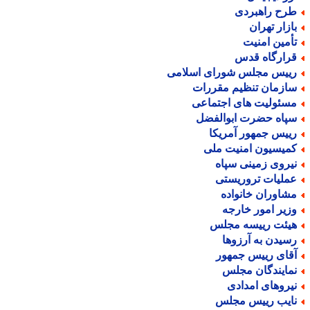
رح راهبردی
ازار تهران
أمین امنیت
رارگاه قدس
ییس مجلس شورای اسلامی
ازمان تنظیم مقررات
سئولیت های اجتماعی
پاه حضرت ابوالفضل
ییس جمهور آمریکا
میسیون امنیت ملی
یروی زمینی سپاه
ملیات تروریستی
شاوران خانواده
زیر امور خارجه
یئت رییسه مجلس
سیدن به آرزوها
قای رییس جمهور
مایندگان مجلس
یروهای امدادی
ایب رییس مجلس