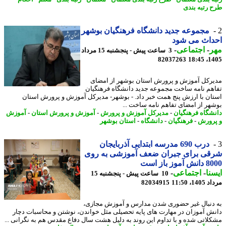
 رتبه بندی
مجموعه جدید دانشگاه فرهنگیان بوشهر
داث می شود
ر
-
اجتماعی
-
3 ساعت پیش - پنجشنبه 15 مرداد
82037263
1405
رکل آموزش و پرورش استان بوشهر از امضای
هم نامه ساخت مجموعه جدید دانشگاه فرهنگیان
ان با ارزش پنج همت خبر داد. - بوشهر- مدیرکل آموزش و پرورش استان
هر از امضای تفاهم نامه ساخت ...
شگاه فرهنگیان
-
مدیرکل آموزش و پرورش
-
آموزش و پرورش استان
-
آموزش
رورش
-
فرهنگیان
-
دانشگاه
-
استان بوشهر
درب 690 مدرسه ابتدایی آذربایجان
قی برای جبران ضعف آموزشی به روی
موز باز است
نا
-
اجتماعی
-
10 ساعت پیش - پنجشنبه 15
1، 11:50
82034915
دنبال غیر حضوری شدن مدارس و آموزش مجازی،
ش آموزان در مهارت های پایه تحصیلی مثل خواندن، نوشتن و محاسبات دچار
لاتی شده و با تداوم این روند به دلیل هشت سال دفاع مقدس هم به نگرانی ...