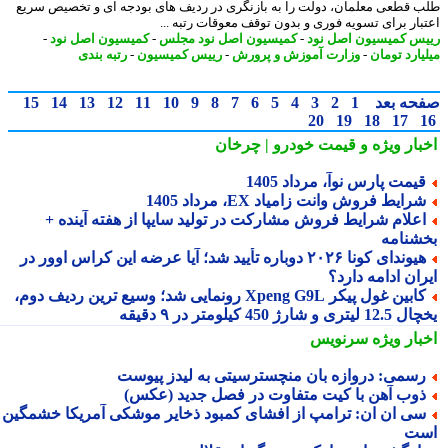
 قطعی معلمان، دولت را به بازنگری در ردیف های بودجه ای و تخصیص سریع
بار برای تسویه فوری و بدون توقف معوقات رتبه ...
س کمیسیون اصل نود
-
کمیسیون اصل نود مجلس
-
کمیسیون اصل نود
-
یارد تومان
-
وزارت آموزش و پرورش
-
رییس کمیسیون
-
رتبه بندی
حه بعد
1
2
3
4
5
6
7
8
9
10
11
12
13
14
15
20
19
18
17
بار ویژه
و قیمت خودرو | چرخان
یمت پارس نوآ، مرداد 1405
رایط فروش وانت زامیاد EX، مرداد 1405
علام شرایط فروش مشارکت در تولید سایپا از هفته آینده +
شنامه
هیوندای کونا ۲۰۲۶ دوباره تأیید شد؛ آیا عرضه این کراس اوور در
ان ادامه دارد؟
کابین غول پیکر Xpeng G9L رونمایی شد؛ وسیع ترین ردیف دوم،
ری و شارژ 450 کیلومتر در ۹ دقیقه
بار ویژه
سرنویس
سمی: دروازه بان منچسترسیتی به لیدز پیوست
وب آهن با کیت متفاوت در فصل جدید (عکس)
ی ان ان: ترامپ از افشای کمبود ذخایر موشکی آمریکا خشمگین
ت