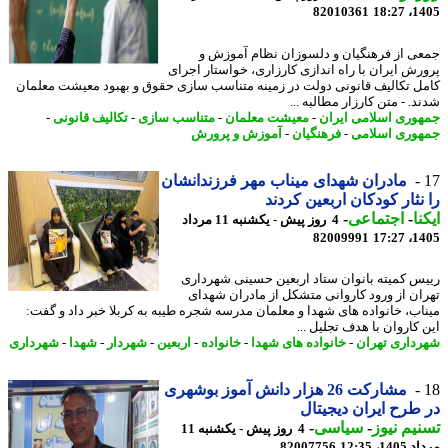
82010361
1405
ی از فرهنگیان و دلسوزان نظام آموزش و
رش ایران با راه اندازی کارزاری، خواستار اجرای
ل تکالیف قانونی دولت در زمینه متناسب سازی حقوق و بهبود معیشت معلمان
. - متن کارزار مطالبه ...
وری اسلامی ایران
-
معیشت معلمان
-
متناسب سازی
-
تکالیف قانونی
-
وری اسلامی
-
فرهنگیان
-
آموزش و پرورش
مادران شهدای میناب مهر فرزندانشان
نثار کودکان اربعین کردند
نا
-
اجتماعی
-
4 روز پیش - یکشنبه 11 مرداد
82009991
1405
س کمیته بانوان ستاد اربعین حسینی شهرداری
ان از ورود کاروانی متشکل از مادران شهدای
اب، خانواده های شهدا و معلمان مدرسه شجره طیبه به کربلا خبر داد و گفت:
کاروان با هدف تجلیل ...
داری تهران
-
خانواده های شهدا
-
خانواده
-
اربعین
-
شهردار
-
شهدا
-
شهرداری
مشارکت 26 هزار دانش آموز بوشهری
طرح ایران دیجیتال
یم نیوز
-
سیاسی
-
4 روز پیش - یکشنبه 11
1، 12:35
82007756