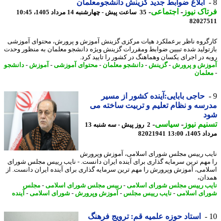
ابلاغ ضوابط جدید گزینش دانشجومعلمان
اک نیوز
-
اجتماعی
-
35 ساعت پیش - چهارشنبه 14 مرداد 1405، 10:45
82027
گروه ناظر برعملکرد هیات مرکزی گزینش آموزش و پرورش، محتوای آموزشی
تولید شده تبیین ضوابط ومقررات گزینش ویژه دانشجو معلمان به منظور وحدت
ه در اجرای یکسان وهماهنگ در کشور را تایید کرد.
زش و پرورش
-
گزینش
-
دانشجو معلمان
-
محتوای آموزشی
-
آموزش
-
دانشجو
لمان
حاجی بابایی:آینده کشور از مسیر
سه و نظام تعلیم و تربیت ساخته می
د
یم نیوز
-
سیاسی
-
2 روز پیش - سه شنبه 13
1، 13:00
82021941
ب رییس مجلس شورای اسلامی، آموزش وپرورش
مهم ترین سرمایه گذاری برای آینده ایران دانست. - نایب رییس مجلس شورای
امی، آموزش وپرورش را مهم ترین سرمایه گذاری برای آینده ایران دانست. از
ان،
ب رییس مجلس شورای اسلامی
-
رییس مجلس شورای اسلامی
-
مجلس
ای اسلامی
-
نایب رییس مجلس
-
آموزش وپرورش
-
شورای اسلامی
-
آینده
استاد حوزه علمیه قم: ترویج فرهنگ