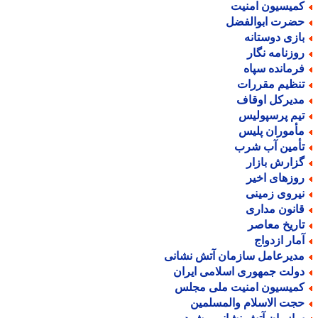
میسیون امنیت
ضرت ابوالفضل
ازی دوستانه
وزنامه نگار
رمانده سپاه
نظیم مقررات
دیرکل اوقاف
یم پرسپولیس
أموران پلیس
أمین آب شرب
زارش بازار
وزهای اخیر
یروی زمینی
انون مداری
اریخ معاصر
مار ازدواج
دیرعامل سازمان آتش نشانی
ولت جمهوری اسلامی ایران
میسیون امنیت ملی مجلس
جت الاسلام والمسلمین