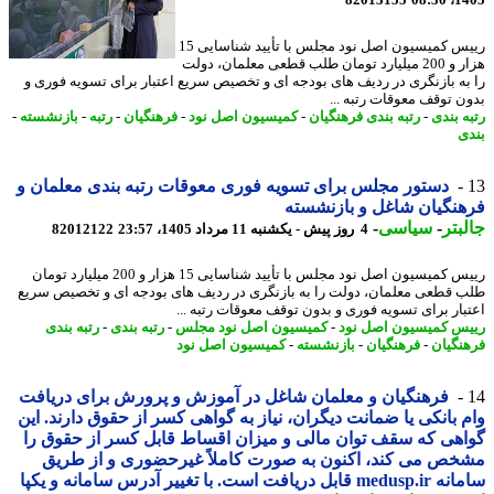
82013155
1405
رییس کمیسیون اصل نود مجلس با تأیید شناسایی 15
هزار و 200 میلیارد تومان طلب قطعی معلمان، دولت
به بازنگری در ردیف های بودجه ای و تخصیص سریع اعتبار برای تسویه فوری و
ن توقف معوقات رتبه ...
ه بندی
-
رتبه بندی فرهنگیان
-
کمیسیون اصل نود
-
فرهنگیان
-
رتبه
-
بازنشسته
-
ی
دستور مجلس برای تسویه فوری معوقات رتبه بندی معلمان و
نگیان شاغل و بازنشسته
بتر
-
سیاسی
-
4 روز پیش - یکشنبه 11 مرداد 1405، 23:57
82012122
رییس کمیسیون اصل نود مجلس با تأیید شناسایی 15 هزار و 200 میلیارد تومان
 قطعی معلمان، دولت را به بازنگری در ردیف های بودجه ای و تخصیص سریع
بار برای تسویه فوری و بدون توقف معوقات رتبه ...
س کمیسیون اصل نود
-
کمیسیون اصل نود مجلس
-
رتبه بندی
-
رتبه بندی
نگیان
-
فرهنگیان
-
بازنشسته
-
کمیسیون اصل نود
فرهنگیان و معلمان شاغل در آموزش و پرورش برای دریافت
 بانکی یا ضمانت دیگران، نیاز به گواهی کسر از حقوق دارند. این
هی که سقف توان مالی و میزان اقساط قابل کسر از حقوق را
ص می کند، اکنون به صورت کاملاً غیرحضوری و از طریق
ل دریافت است. با تغییر آدرس سامانه و یکپا