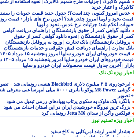
میم کالابرگ | جزئیات طرح شمیم کالابرگ | نحوه استفاده از شمیم
لابرگ و اعتبار خرید
دس امروز کیلویی چند است؟؛ جدول جدید قیمت حبوبات را ببینید /
مت نخود و لوبیا امروز چقدر شد؟ آخرین نرخ های بازار / قیمت روز
وبات اعلام شد؛ جزئیات نرخ عدس، نخود و لوبیا
انلود گواهی کسر از حقوق بازنشستگان | راهنمای دریافت گواهی
ر از حقوق بازنشستگان | نحوه دانلود گواهی کسر از حقوق
روفایل بازنشستگان بانک تجارت | ورود به پروفایل بازنشستگان
نک تجارت | راهنمای دریافت فیش حقوقی و خدمات بازنشستگان
قیمت خودروهای ایران خودرو سایپا امروز پنجشنبه ۱۵ مرداد ۱۴۰۵ |
قیمت خودروهای ایران خودرو سایپا امروز پنجشنبه ۱۵ مرداد ۱۴۰۵ در
زار | آخرین جدول قیمت محصولات ایران خودرو و سایپا
بار ویژه
تک ناک
رخودروی ۲.۵ میلیون دلاری Blackbird هنسی رونمایی شد + تصویر
گوشی M8 Power پوکو با باتری ۸۰۰۰ میلی آمپرساعتی معرفی شد
تصویر
الگرد بلک هاوک به سکوی پرتاب پهپادهای رزمی تبدیل می شود
زرگ ترین نیروگاه خورشیدی ایران در این استان احداث می شود
ولکس واگن از سدان Jetta M6 رونمایی کرد
بار ویژه
تسنیم نیوز
شدار افسر ارشد آمریکایی به کاخ سفید