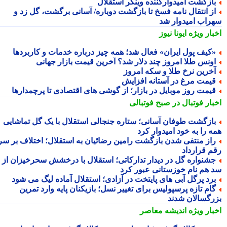
ازگشت امیدوارکننده وینگر استقلال
ز انتقال نامه فسخ تا بازگشت دوباره/ آسانی برگشت، گل زد و
راب امیدوار شد
بار ویژه
ایونا نیوز
کیف پول ایران» فعال شد؛ همه چیز درباره خدمات و کاربردها
ونس طلا امروز چند دلار شد؟ آخرین قیمت بازار جهانی
خرین نرخ طلا و سکه امروز
یمت مرغ در آستانه افزایش
یمت روز موبایل در بازار؛ از گوشی های اقتصادی تا پرچمدارها
بار فوتبال در صبح فوتبالی
ازگشت طوفان آسانی؛ ستاره جنجالی استقلال با یک گل تماشایی
ه را به خود امیدوار کرد
از منتفی شدن بازگشت رامین رضائیان به استقلال؛ اختلاف بر سر
م قرارداد
شنواره گل در دیدار تدارکاتی؛ استقلال با درخشش سحرخیزان از
 هم نام خوزستانی عبور کرد
رد پرگل آبی های پایتخت در آزادی؛ استقلال آماده لیگ می شود
ام تازه پرسپولیس برای تغییر نسل؛ بازیکنان پایه وارد تمرین
رگسالان شدند
بار ویژه
اندیشه معاصر