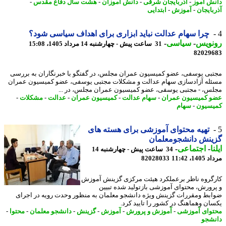
ش آموز
-
آذربایجان شرقی
-
دانش آموزان
-
هشت سال دفاع مقدس
-
بایجان
-
آموزش
-
ابتدایی
چرا سهام عدالت نباید ابزاری برای اهداف سیاسی شود؟
نویس
-
سیاسی
-
31 ساعت پیش - چهارشنبه 14 مرداد 1405، 15:08
82029
بی یوسفی، عضو کمیسیون عمران مجلس، در گفتگو با خبرنگاران به بررسی
له آزادسازی سهام عدالت و مشکلات مجتبی یوسفی، عضو کمیسیون عمران
س، - مجتبی یوسفی، عضو کمیسیون عمران مجلس، در ...
 کمیسیون عمران
-
سهام عدالت
-
کمیسیون عمران
-
عدالت
-
مشکلات
-
سیون
-
سهام
تهیه محتوای آموزشی برای هسته های
ینش دانشجومعلمان
ا
-
اجتماعی
-
34 ساعت پیش - چهارشنبه 14
1، 11:42
82028033
گروه ناظر برعملکرد هیئت مرکزی گزینش آموزش
رورش، محتوای آموزشی بازتولید شده تبیین
بط ومقررات گزینش ویژه دانشجو معلمان به منظور وحدت رویه در اجرای
ان وهماهنگ در کشور را تایید کرد.
وای آموزشی
-
آموزش و پرورش
-
آموزش
-
گزینش
-
دانشجو معلمان
-
محتوا
-
شجو