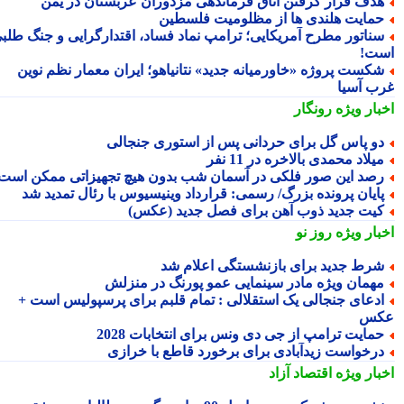
دف قرار گرفتن اتاق فرماندهی مزدوران عربستان در یمن
مایت هلندی ها از مظلومیت فلسطین
ناتور مطرح آمریکایی؛ ترامپ نماد فساد، اقتدارگرایی و جنگ طلبی
ت!
کست پروژه «خاورمیانه جدید» نتانیاهو؛ ایران معمار نظم نوین
ب آسیا
بار ویژه
رونگار
و پاس گل برای حردانی پس از استوری جنجالی
یلاد محمدی بالاخره در 11 نفر
صد این صور فلکی در آسمان شب بدون هیچ تجهیزاتی ممکن است
ایان پرونده بزرگ/ رسمی: قرارداد وینیسیوس با رئال تمدید شد
یت جدید ذوب آهن برای فصل جدید (عکس)
بار ویژه
روز نو
رط جدید برای بازنشستگی اعلام شد
همان ویژه مادر سینمایی عمو پورنگ در منزلش
دعای جنجالی یک استقلالی : تمام قلبم برای پرسپولیس است +
کس
مایت ترامپ از جی دی ونس برای انتخابات 2028
رخواست زیدآبادی برای برخورد قاطع با خرازی
بار ویژه
اقتصاد آزاد