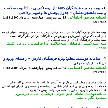
بیمه معلم و فرهنگیان 1405؛ از بیمه تکمیلی دانا تا بیمه سلامت
یمه دانشجومعلمان + جدول پوشش ها و سهم پرداختی
یشه معاصر
-
اجتماعی
-
35 ساعت پیش - چهارشنبه 14 مرداد 1405، 11:18
82027
ه معلمان و فرهنگیان، شامل بیمه درمان پایه (بیمه سلامت) و بیمه تکمیلی (بیمه
ا) است که وزارت آموزش و پرورش برای کارکنان خود در نظر گرفته است. -
لم و فرهنگیان 1405؛ از بیمه تکمیلی ...
ه
-
بیمه تکمیلی
-
فرهنگیان
-
بیمه سلامت
-
وزارت آموزش و پرورش
-
تکمیلی
-
 دانا
سامانه هوشمند معلم؛ ویژه فرهنگیان فارس + راهنمای ورود و
یافت فیش حقوقی
یشه معاصر
-
اجتماعی
-
35 ساعت پیش - چهارشنبه 14 مرداد 1405، 11:18
82027
سامانه هوشمند معلم استان فارس به آدرس moalem.farsedu.ir، درگاه اصلی
ات غیرحضوری برای فرهنگیان شاغل، بازنشسته و مستمری بگیران این استان
. معلمان با ورود به این سامانه می توانند فیش حقوقی، ...
انه هوشمند
-
سامانه
-
فیش حقوقی
-
فرهنگیان
-
خدمات غیرحضوری
-
مری بگیران
-
معلم