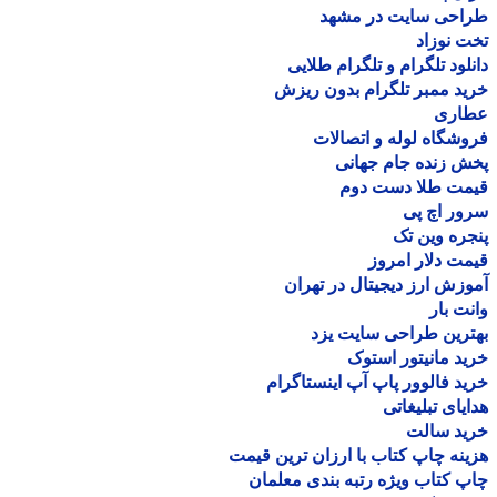
احی سایت در مشهد
 نوزاد
لود تلگرام و تلگرام طلایی
د ممبر تلگرام بدون ریزش
اری
شگاه لوله و اتصالات
 زنده جام جهانی
مت طلا دست دوم
ر اچ پی
ره وین تک
ت دلار امروز
زش ارز دیجیتال در تهران
ت بار
رین طراحی سایت یزد
د مانیتور استوک
د فالوور پاپ آپ اینستاگرام
یای تبلیغاتی
ید سالت
نه چاپ کتاب با ارزان ترین قیمت
 کتاب ویژه رتبه بندی معلمان