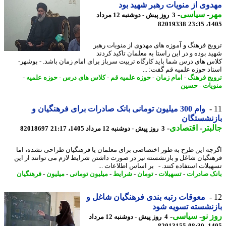
وی از منویات رهبر شهید بود
ر
-
سیاسی
-
3 روز پیش - دوشنبه 12 مرداد
82019338
1405
یج فرهنگ و آموزه های مهدوی از منویات رهبر
د بوده و در این راستا به معلمان تاکید کردند
س های درس شما باید کارگاه تربیت سرباز برای امام زمان باشد. - بوشهر-
اد حوزه علمیه قم گفت: ...
یج فرهنگ
-
امام زمان
-
حوزه علمیه قم
-
کلاس های درس
-
حوزه علمیه
-
یات
-
حسین
وام 300 میلیون تومانی بانک صادرات برای فرهنگیان و
زنشستگان
بتر
-
اقتصادی
-
3 روز پیش - دوشنبه 12 مرداد 1405، 21:17
82018697
چه این طرح به طور اختصاصی برای معلمان یا فرهنگیان طراحی نشده، اما
نگیان شاغل و بازنشسته نیز در صورت داشتن شرایط لازم می توانند از این
یلات استفاده کنند. - بر اساس اطلاعات ...
ک صادرات
-
تسهیلات
-
تومان
-
شرایط
-
میلیون تومانی
-
میلیون
-
فرهنگیان
معوقات رتبه بندی فرهنگیان شاغل و
نشسته تسویه شود
 نو
-
سیاسی
-
4 روز پیش - دوشنبه 12 مرداد