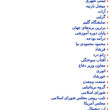
یمنی شهری
یشل بارنیه
رات
رایی
مایشگاه گلیم
رترین برندهای جهان
ایان دوره آموزشی
رآمد بودجه
حمود محمودی نیا
رشاد
انو درد
فتاب سوختگی
عاون وزیر دفاع
نوری
ورشاد
نعت ومعدن
روه بریتانیایی
ورای اسلامی
ایب رییس مجلس شورای اسلامی
جلس آمریکا
رز دیجیتال