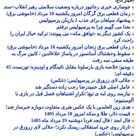
ار داغ:
وسازی خبری رجانیوز درباره وضعیت سلامتی رهبر انقلاب+سند
ان قطعی برق گرگان امروز یکشنبه 18 مرداد (خاموشی برق)
شنهاد سپاهان برای جذب 2 بازیکن پرسپولیس
عدا می گویم چرا به پرسپولیس نرفتم
ک کشور دیگر به «توافق مکه» می پیوندد| ترکیه خیال ایران را
حت کرد
ان قطعی برق زنجان امروز یکشنبه 18 مرداد (خاموشی برق)
قوط وحشتناک آسانسور در پاساژ علاءالدین / کابین مرگ به
قه منفی سه رفت
ویدیو| خلاصه بازی بارسلونا مقابل ناتینگام و اودینزه/ تورنمنت 45
قه ای!
لالی لای زرورق در پرسپولیس! (عکس)
امل اصلی قتل حمیدرضا رجب زاده دستگیر شد
یازمند روی لبه ی تیغ؛ تکرارِ اشتباهاتِ فصل قبل در بازی با
مینیوم!
دی زین العابدین با یک عکس هنری متفاوت دوباره خبرساز شد!
مت دلار، طلا و سکه امروز 18 مرداد 1405
ل ابجد | فال ابجد فردا دوشنبه 19 مرداد ماه 1405
ارتار روی خرید استقلالی ریسک نکرد؛/ جلالی لای زرورق در
سپولیس! (عکس)