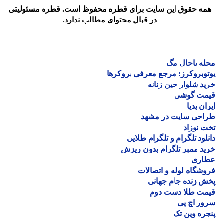
مه حقوق این سایت برای قطره محفوظ است. قطره مسئولیتی
در قبال محتوای مطالب ندارد.
ه باحال مگ
وبروکرز: مرجع معرفی بروکرها
د شلوار جین زنانه
مت گوشی
ان پدیا
احی سایت در مشهد
 نوزاد
لود تلگرام و تلگرام طلایی
د ممبر تلگرام بدون ریزش
اری
شگاه لوله و اتصالات
 زنده جام جهانی
مت طلا دست دوم
ر اچ پی
ره وین تک