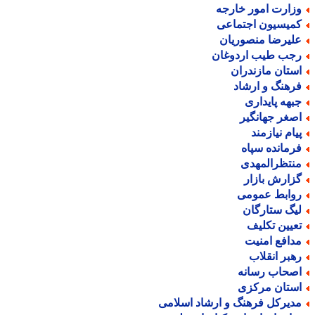
زارت امور خارجه
میسیون اجتماعی
لیرضا منصوریان
جب طیب اردوغان
ستان مازندران
رهنگ و ارشاد
بهه پایداری
صغر جهانگیر
یام نیازمند
رمانده سپاه
نتظرالمهدی
زارش بازار
وابط عمومی
یگ ستارگان
عیین تکلیف
دافع امنیت
هبر انقلاب
صحاب رسانه
ستان مرکزی
دیرکل فرهنگ و ارشاد اسلامی