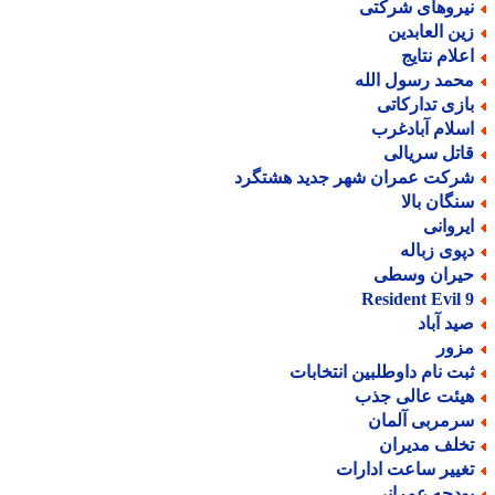
یروهای شرکتی
ین العابدین
علام نتایج
حمد رسول الله
ازی تدارکاتی
سلام آبادغرب
اتل سریالی
رکت عمران شهر جدید هشتگرد
نگان بالا
یروانی
پوی زباله
یران وسطی
Resident Evil 
ید آباد
زور
بت نام داوطلبین انتخابات
یئت عالی جذب
رمربی آلمان
خلف مدیران
غییر ساعت ادارات
ودجه عمرانی