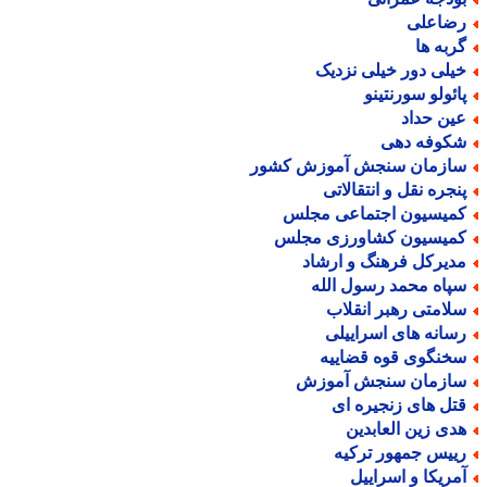
ضاعلی
ربه ها
یلی دور خیلی نزدیک
ائولو سورنتینو
ین حداد
کوفه دهی
ازمان سنجش آموزش کشور
نجره نقل و انتقالاتی
میسیون اجتماعی مجلس
میسیون کشاورزی مجلس
دیرکل فرهنگ و ارشاد
پاه محمد رسول الله
لامتی رهبر انقلاب
سانه های اسراییلی
خنگوی قوه قضاییه
ازمان سنجش آموزش
تل های زنجیره ای
دی زین العابدین
ییس جمهور ترکیه
مریکا و اسراییل