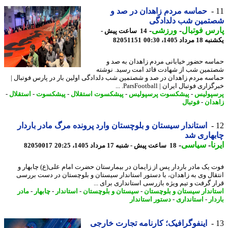
حماسه مردم زاهدان در صد و
تمین شب دلدادگی
س فوتبال
-
ورزشی
-
14 ساعت پیش -
رداد 1405، 00:30
82051151
سه حضور خیابانی مردم زاهدان به صد و
مین شب از شهادت قائد امت رسید. نوشته
سه مردم زاهدان در صد و شصتمین شب دلدادگی اولین بار در پارس فوتبال |
ری فوتبال ایران | ParsFootball. ...
پولیس
-
پیشکسوت پرسپولیس
-
پیشکسوت استقلال
-
پیشکسوت
-
استقلال
-
دان
-
فوتبال
استاندار سیستان و بلوچستان وارد پرونده مرگ مادر باردار
هاری شد
ا
-
سیاسی
-
18 ساعت پیش - شنبه 17 مرداد 1405، 20:25
82050017
 یک مادر باردار پس از زایمان در بیمارستان حضرت امام علی(ع) چابهار و
قال وی به زاهدان، با دستور استاندار سیستان و بلوچستان در دست بررسی
ر گرفت و تیم ویژه بازرسی استانداری برای ...
اندار سیستان و بلوچستان
-
سیستان و بلوچستان
-
استاندار
-
چابهار
-
مادر
ار
-
استانداری
-
دستور استاندار
اینفوگرافیک؛ کارنامه تجارت خارجی