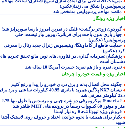
مرینات اختصاصی برای آماده سازی سریع شکاری/ ساکت مهاجم
سپولیس را شلاق می زند!(عکس)
قصد مهاجم پرسپولیس مشخص شد
بار ویژه
رونگار
وردون زودتر برگشت/ فلیک در تمرین امروز بارسا سورپرایز شد!
هار بازی بدون باخت برای قربانی؛/ پیروز بباز نیست، حتی
سپولیس! (عکس)
مایت قاطع از کاماوینگا/ وینیسیوس ژنرال جدید رئال را معرفی
د (عکس)
زشکیان:سرمایه گذاری در فناوری های نوین مانع تحقق تحریم های
منان است
قره، نقره و باز هم نقره: حسرت آمریکا 10 ساله شد
بار ویژه
و قیمت خودرو | چرخان
گونه محل اتصال بدنه و برق دزدی خودرو را پیدا و رفع کنیم
نیسان NX7 پلاگین هیبرید با باتری 40.95 کیلووات ساعتی و برد برقی
 معرفی شد
Smart #2؛ میکرو-برقی دو نفره جیلی و مرسدس با طول تنها 2.75
ور 60 کیلووات رسماً در پرونده های MIIT ظاهر شد
روش ویژه تویوتا Rav4 ره نیاز ایستا
کبار برای همیشه با نحوه خواندن اعداد و حروف روی لاستیک آشنا
ید