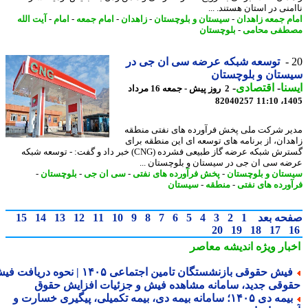
نی در استان هستند. ...
م جمعه زاهدان
-
سیستان و بلوچستان
-
زاهدان
-
امام جمعه
-
امام
-
آیت الله
فی محامی
-
بلوچستان
توسعه شبکه عرضه سی ان جی در
تان و بلوچستان
نا
-
اقتصادی
-
2 روز پیش - جمعه 16 مرداد
82040257
1405
ر شرکت ملی پخش فرآورده های نفتی منطقه
دان، از برنامه های توسعه ای این منطقه برای
گسترش شبکه عرضه گاز طبیعی فشرده (CNG) خبر داد و گفت: - توسعه شبکه
ه سی ان جی در سیستان و بلوچستان ...
تان و بلوچستان
-
پخش فرآورده های نفتی
-
سی ان جی
-
بلوچستان
-
ورده های نفتی
-
منطقه
-
سیستان
حه بعد
1
2
3
4
5
6
7
8
9
10
11
12
13
14
15
20
19
18
17
بار ویژه
اندیشه معاصر
فیش حقوقی بازنشستگان تامین اجتماعی ۱۴۰۵ | نحوه دریافت فیش
وقی جدید، سامانه مشاهده فیش و جزئیات افزایش حقوق
بیمه دی ۱۴۰۵؛ سامانه بیمه دی، بیمه تکمیلی، پیگیری خسارت و