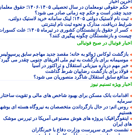
رین اخبار
حکم حقوقی نومعلمان در سال تحصیلی ۱۴۰۵-۱۴۰۶؛ حقوق معلمان
ید چقدر است و حکم چه زمانی صادر می شود؟
ثبت نام لاستیک دولتی ۱۴۰۵؛ لینک سامانه خرید لاستیک دولتی،
ایط دریافت، مدارک و نحوه ثبت نام اینترنتی
کسر از حقوق بازنشستگان کشوری در تیرماه ۱۴۰۵؛ علت کسورات
ست و بازنشستگان چگونه پیگیری کنند؟
بار فوتبال در صبح فوتبالی
ازگشت لوکاس ژوائو به خانه؛ مقصد جدید مهاجم سابق پرسپولیس
وسیمانه برای بازگشت به تیم ملی آفریقای جنوبی چقدر می گیرد؟
بر مهم درباره میزبانی استقلال و تراکتور در آسیا
ولاد برای بازگشت رضاییان شرط گذاشت
دافع سابق استقلال شاگرد منصوریان می شود؟
بار ویژه
تسنیم نیوز
قدامات بانک مسکن برای بهبود شاخص های مالی و تقویت ساختار
مایه
وس اتم: در حال بازگرداندن متخصصان به نیروگاه هسته ای بوشهر
تیم
ینفوگرافیک/ پروژه های هوش مصنوعی آمریکا در تیررس موشک
ی ایران
شست خبری سرپرست وزارت دفاع با خبرنگاران