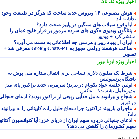
بار ویژه
تک ناک
هوش مصنوعی ۱۶ ویروس جدید ساخت که هرگز در طبیعت وجود
شته اند
یا وقوع سیلاب های سنگین در پاییز صحت دارد؟
نتاگون ویدیوی «گوی های سرد» مرموز بر فراز خلیج عمان را
تشر کرد + ویدیو
یران از پهپاد ریپر و هرمس چه اطلاعاتی به دست می آورد؟
ساعت هوشمند رولمی مجهز به ChatGPT و Grok معرفی شد +
ویر
بار ویژه
ایونا نیوز
رط یک میلیون دلاری نساجی برای انتقال ستاره ملی پوش به
شگاه پرسپولیس
ولین جلسه جواد نکونام در تبریز؛ سرمربی جدید تراکتور پای میز
یرعامل نشست! + عکس
جاع و بیرانوند عامل جدایی ربیعی از تراکتور بودند؟ ادعای جنجالی
تبریز
اجرای بازوبند تراکتور؛ چرا شجاع خلیل زاده کاپیتانی را به بیرانوند
د؟
دعای جنجالی درباره سهم ایران از دریای خزر؛ آیا کنوانسیون آکتائو
م کشورمان را کاهش می دهد؟