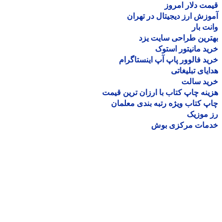
ت دلار امروز
زش ارز دیجیتال در تهران
ت بار
رین طراحی سایت یزد
د مانیتور استوک
د فالوور پاپ آپ اینستاگرام
یای تبلیغاتی
ید سالت
نه چاپ کتاب با ارزان ترین قیمت
 کتاب ویژه رتبه بندی معلمان
موزیک
مات مرکزی بوش