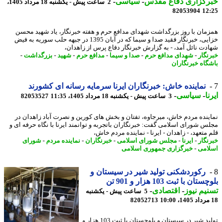
رگزاری دفاع مقدس
-
سیاسی
-
2 ساعت پیش - یکشنبه 18 مرداد 1405،
82053904
12
مان با روز بزرگداشت شهدای مدافع حرم و هفته خبرنگار، یاد شهید محسن
خزایی، خبرنگار فقید صدا و سیما که در آبان 1395 در جبهه حلب سوریه به فیض
دت نائل آمد، - به گزارش خبرنگار دفاع پرس از زاهدان،
نگار
-
شهدای مدافع حرم
-
صدا و سیما
-
مدافع حرم
-
شهید
-
بزرگداشت
-
گاه خبرنگاران
نماینده خاش: خبرنگاران ایرنا سرمایه رسانه ای کشورند
ا
-
سیاسی
-
3 ساعت پیش - یکشنبه 18 مرداد 1405، 11:35
82053527
ینده مردم خاش، میرجاوه، تفتان و بخش های کورین و نصرت آباد زاهدان در
س شورای اسلامی گفت: خبرنگاران باتجربه و توانمند ایرنا با نگاه حرفه ای و
 متعهد، - زاهدان - ایرنا - نماینده مردم خاش،
نگار
-
ایرنا
-
مجلس شورای اسلامی
-
خبرنگاران
-
نماینده مردم
-
شورای
امی
-
خبرگزاری جمهوری اسلامی
رکوردشکنی تولید شیر در سیستان و
تان با ثبت 103 هزار و 901 تن
یم نیوز
-
اقتصادی
-
5 ساعت پیش - یکشنبه
82052713
تولید شیر در سیستان و بلوچستان با ثبت 103 هزار و