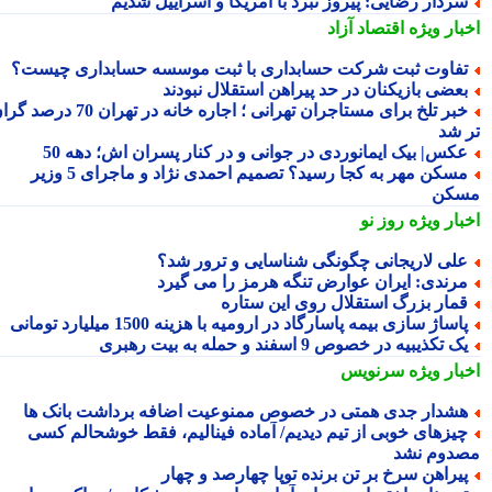
ردار رضایی: پیروز نبرد با آمریکا و اسراییل شدیم
بار ویژه
اقتصاد آزاد
فاوت ثبت شرکت حسابداری با ثبت موسسه حسابداری چیست؟
عضی بازیکنان در حد پیراهن استقلال نبودند
خبر تلخ برای مستاجران تهرانی ؛ اجاره خانه در تهران 70 درصد گران
 شد
کس| بیک ایمانوردی در جوانی و در کنار پسران اش؛ دهه 50
مسکن مهر به کجا رسید؟ تصمیم احمدی نژاد و ماجرای 5 وزیر
کن
بار ویژه
روز نو
لی لاریجانی چگونگی شناسایی و ترور شد؟
رندی: ایران عوارض تنگه هرمز را می گیرد
مار بزرگ استقلال روی این ستاره
اساژ سازی بیمه پاسارگاد در ارومیه با هزینه 1500 میلیارد تومانی
ک تکذیبیه در خصوص 9 اسفند و حمله به بیت رهبری
بار ویژه
سرنویس
شدار جدی همتی در خصوص ممنوعیت اضافه برداشت بانک ها
یزهای خوبی از تیم دیدیم/ آماده فینالیم، فقط خوشحالم کسی
دوم نشد
یراهن سرخ بر تن برنده توپا چهارصد و چهار