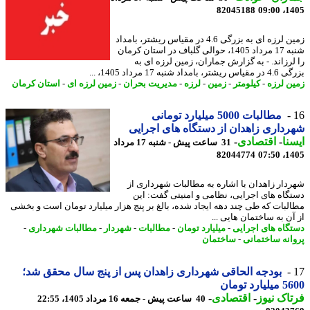
82045188
1405
زمین لرزه ای به بزرگی 4.6 در مقیاس ریشتر، بامداد
شنبه 17 مرداد 1405، حوالی گلباف در استان کرمان
لرزاند. - به گزارش جماران، زمین لرزه ای به
 بامداد شنبه 17 مرداد 1405، ...
ن لرزه
-
کیلومتر
-
زمین
-
لرزه
-
مدیریت بحران
-
زمین لرزه ای
-
استان کرمان
مطالبات 5000 میلیارد تومانی
داری زاهدان از دستگاه های اجرایی
نا
-
اقتصادی
-
31 ساعت پیش - شنبه 17 مرداد
82044774
1405
دار زاهدان با اشاره به مطالبات شهرداری از
گاه های اجرایی، نظامی و امنیتی گفت: این
لبات که طی چند دهه ایجاد شده، بالغ بر پنج هزار میلیارد تومان است و بخشی
آن به ساختمان هایی ...
گاه های اجرایی
-
میلیارد تومان
-
مطالبات
-
شهردار
-
مطالبات شهرداری
-
انه ساختمانی
-
ساختمان
بودجه الحاقی شهرداری زاهدان پس از پنج سال محقق شد؛
ارد تومان
اک نیوز
-
اقتصادی
-
40 ساعت پیش - جمعه 16 مرداد 1405، 22:55