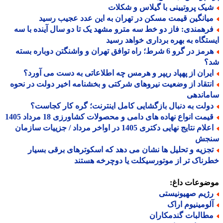
یک پروتیینی با گیلاس و شکلات
یانگین قیمت مسکن در تهران به این عدد عجیب رسید
رهمندی: فاز دو خط سه مترو مشهد یک تا دو سال آینده با سه
تگاه به بهره برداری خواهد رسید
هرمز در گرو 6 شرط؛ راه توافق تهران و واشنگتن دوباره بسته
؟
یران از پهپاد ریپر و هرمس چه اطلاعاتی به دست می آورد؟
نتقاد از وضعیت نیروهای شرکتی و بخشنامه اخیر دولت در نحوه
ماندهی
ولت به دنبال بازگشایی کامل اینترنت؛ گره کار کجاست؟
یمت انواع نهاده های دامی و محصولات کشاورزی 18 مرداد 1405
اعلام نتایج نهایی دکتری 1405 در اواخر مرداد / جزییات سازمان
جش
جزیه و تحلیل ها نشان می دهد که اسکوترهای برقی بسیار
ناک تر از موتورسیکلت یا دوچرخه هستند
ضوعات داغ:
ژیم صهیونیستی
لومینیوم اراک
طالبات گندمکاران