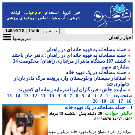
-
-
-
-
خبر
کرونا
استخدام
جام جهانی
اوقات
-
-
-
شرعی
آب و هوا
تماس
ویدئوهای ورزشی
15:06 | 1405/5/18
ار زاهدان
سرویسها
حمله مسلحانه به قهوه خانه ای در زاهدان
حمله مسلحانه به قهوه خانه ای در زاهدان؛ 2 نفر جان باختند
کشف 197 دستگاه ماینر از مرغداری زاهدان؛ محکومیت 34
یلیاردی متهم
حمله مسلحانه در یک قهوه خانه
استاندار سیستان و بلوچستان وارد پرونده مرگ مادر باردار
ابهاری شد
نماینده خاش: خبرنگاران ایرنا سرمایه رسانه ای کشورند
حه بعد
1
2
3
4
5
6
7
8
9
10
11
12
13
14
15
20
19
18
17
حمله مسلحانه در یک قهوه خانه
بتر
-
حوادث
-
29 دقیقه پیش - یکشنبه 18 مرداد
82054876
1405
اندازی افراد مسلح در یک قهوه خانه در بلوار شهید