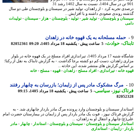
901 تن در سال 1404، نسبت به سال 1402 رشد 31
دی تجربه کرد. - از زاهدان، تولید شیر در سیستان و بلوچستان طی دو سال
ته روندی صعودی داشته و با افزایش ...
تان و بلوچستان
-
تولید شیر
-
تولید
-
بلوچستان
-
هزار
-
سیستان
-
تولیدات
ی
حمله مسلحانه به یک قهوه خانه در زاهدان
ناک
-
حوادث
-
5 ساعت پیش - یکشنبه 18 مرداد 1405، 09:20
82052361
شامگاه شنبه 17 مرداد 1405، تیراندازی افراد مسلح در یک قهوه خانه در بلوار
ری زاهدان، دست کم دو کشته برجا گذاشت. - به گزارش تابناک به نقل از رکنا؛
اساس گزارش های منتشر شده، این حادثه ...
ه خانه
-
تیراندازی
-
افراد مسلح
-
زاهدان
-
قهوه
-
مسلح
-
خانه
مرگ مشکوک مادر پس از زایمان؛ بازرسان به چابهار رفتند
اک نیوز
-
سیاسی
-
5 ساعت پیش - یکشنبه 18 مرداد 1405، 09:15
82052
اندار سیستان و بلوچستان وارد پرونده مرگ مادر باردار چابهاری شد. - به
رش فرتاک نیوز ، فوت یک مادر باردار پس از زایمان در بیمارستان حضرت امام
ع) چابهار و انتقال او به زاهدان، ...
اندار سیستان و بلوچستان
-
سیستان و بلوچستان
-
استاندار
-
چابهار
-
مادر
ار
-
زایمان
-
استانداری