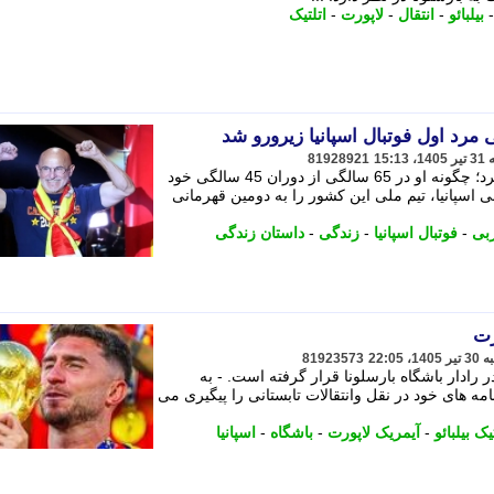
بیلبائو
-
انتقال
-
لاپورت
-
اتلتیک
 مرد اول فوتبال اسپانیا زیرورو شد
81928921
روزی که زندگی سرمربی اسپانیا تغییر کرد؛ چگونه او در 65 سالگی از دوران 45 سالگی خود
نته 65 ساله، سرمربی اسپانیا، تیم ملی این کشور را به دومین قهرمانی
بی
-
فوتبال اسپانیا
-
زندگی
-
داستان زندگی
رت
81923573
 در رادار باشگاه بارسلونا قرار گرفته است. - به
امه های خود در نقل وانتقالات تابستانی را پیگیری می
یک بیلبائو
-
آیمریک لاپورت
-
باشگاه
-
اسپانیا