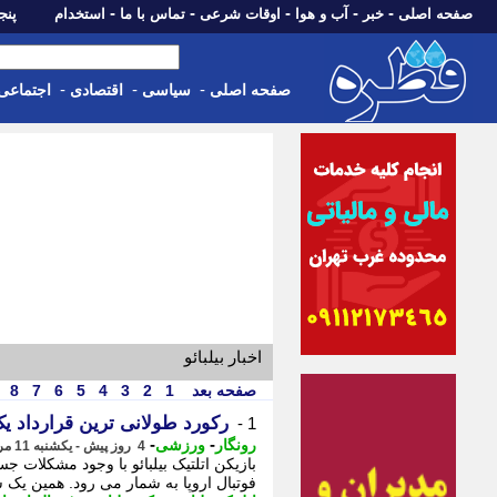
-
-
-
-
-
صفحه اصلی
خبر
آب و هوا
اوقات شرعی
تماس با ما
استخدام
پنجشنبه، 15 م
-
-
-
صفحه اصلی
سیاسی
اقتصادی
اجتماعی
اخبار بیلبائو
صفحه بعد
1
2
3
4
5
6
7
8
رکورد طولانی ترین قرارداد یک
1 -
-
-
رونگار
ورزشی
4 روز پیش - یکشنبه 11 مرداد 1405، 14:52
بازیکن اتلتیک بیلبائو با وجود مشکلات 
فوتبال اروپا به شمار می رود. همین یک سا