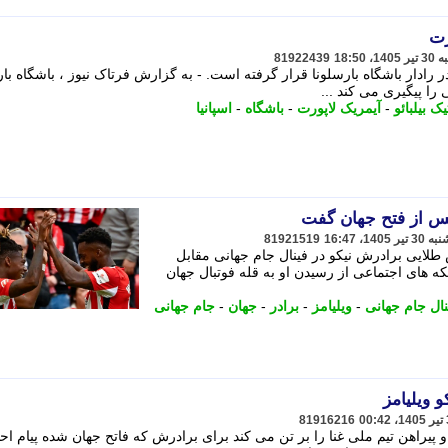
رت
81922439
و در رادار باشگاه بارسلونا قرار گرفته است. - به گزارش فرتاک نیوز ، باشگاه بار
 را پیگیری می کند ...
یک بیلبائو
-
آیمریک لاپورت
-
باشگاه
-
اسپانیا
 پس از فتح جهان گفت
81921519
طلایی برادرش نیکو در فینال جام جهانی مقابل
که های اجتماعی از رسیدن او به قله فوتبال جهان
نال جام جهانی
-
ویلیامز
-
برادر
-
جهان
-
جام جهانی
و ویلیامز
81916216
ف او پیراهن تیم ملی غنا را بر تن می کند برای برادرش که فاتح جهان شده پیام 