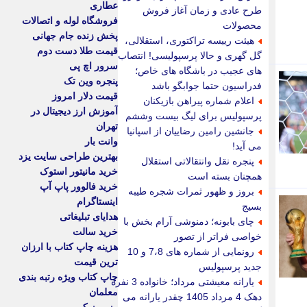
عطاری
طرح عادی و زمان آغاز فروش
فروشگاه لوله و اتصالات
محصولات
پخش زنده جام جهانی
هیئت رییسه تراکتوری، استقلالی،
قیمت طلا دست دوم
گل گهری و حالا پرسپولیسی! انتصاب
سرور اچ پی
های عجیب در باشگاه های خاص؛
پنجره وین تک
فدراسیون حتما جوابگو باشد
قیمت دلار امروز
اعلام شماره پیراهن بازیکنان
آموزش ارز دیجیتال در
پرسپولیس برای لیگ بیست وششم
تهران
جانشین رامین رضاییان از اسپانیا
وانت بار
می آید!
بهترین طراحی سایت یزد
پنجره نقل وانتقالاتی استقلال
خرید مانیتور استوک
همچنان بسته است
خرید فالوور پاپ آپ
بروز و ظهور ثمرات شجره طیبه
اینستاگرام
بسیج
هدایای تبلیغاتی
چای بابونه؛ دمنوشی آرام بخش با
خرید سالت
خواصی فراتر از تصور
هزینه چاپ کتاب با ارزان
رونمایی از شماره های 7،8 و 10
ترین قیمت
جدید پرسپولیس
چاپ کتاب ویژه رتبه بندی
یارانه معیشتی مرداد؛ خانواده 3 نفره
معلمان
دهک 4 مرداد 1405 چقدر یارانه می