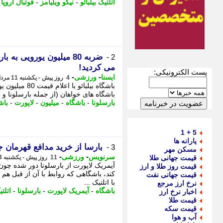
اتلتیک بیلبائو
-
نیکو ویلیامز
-
فوتبال اروپا
-
ضربه 80 میلیون یورویی 
2 -
می کردید!
پست الکترونیکی:
-
-
ایسنا
ورزشی
4 روز پیش - یکشنبه 11 مرداد 1405، 11:46
باشگاه بیلبائو
باشگاه های خواهان (از جمله بارسلونا و ر
بارسلونا
-
باشگاه
-
میلیون
-
لاپورت
-
باش
5 + 1
یارانه ها
بارسا از خرید مدافع قهرمان
3 -
مسکن مهر
-
-
سرنویس
ورزشی
قیمت جهانی طلا
11 روز پیش - یکشنبه 4 مرداد 1405، 18:03
آیمریک لاپورت از بارسلونا دور شده چون ب
قیمت روز طلا و ارز
قیمت جهانی نفت
با اتلتیک ...
نرخ ارز مرجع
باشگاه
-
آیمریک لاپورت
-
بارسلونا
-
اتلت
اخبار نرخ ارز
قیمت طلا
قیمت سکه
آب و هوا