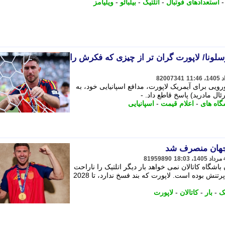
استعدادهای فوتبال
-
اتلتیک
-
بیلبائو
-
ویلیامز
به بارسلونا/ لاپورت گران تر از چیزی که فکرش را
82007341
 با اعلام قیمت 80 میلیون یورویی برای آیمریک لاپورت، مدافع اسپانیایی خود، به
ئال مادرید) پاسخ قاطع داد. -
گاه های
-
اعلام قیمت
-
اسپانیایی
 جهان منصرف شد
81959890
اشگاه کاتالان نمی خواهد بار دیگر اتلتیک را ناراحت
کند، باشگاهی که روابط با آن از قبل هم پرتنش بوده است. لاپورت که بند فسخ ندارد، تا 2028
یک
-
بار
-
کاتالان
-
لاپورت