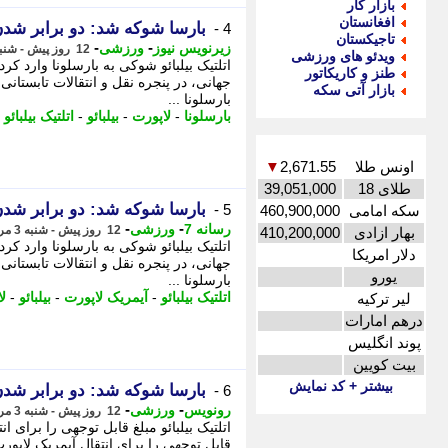
بازار کار
افغانستان
بارسا شوکه شد: دو برابر شدن
4 -
تاجیکستان
-
-
زیرنویس نیوز
ورزشی
12 روز پیش - شنبه 3 مرداد 1405، 02:32
ویدئو های ورزشی
اتلتیک بیلبائو شوکی به بارسلونا وارد ک
طنز و کاریکاتور
جهانی، در پنجره نقل و انتقالات تابستانی
بازار آتی سکه
بارسلونا ...
بارسلونا
-
لاپورت
-
بیلبائو
-
اتلتیک بیلبائو
-
اونس طلا
2,671.55
▼
طلای 18
39,051,000
بارسا شوکه شد: دو برابر شدن
5 -
سکه امامی
460,900,000
-
-
رسانه 7
ورزشی
12 روز پیش - شنبه 3 مرداد 1405، 02:25
بهار ازادی
410,200,000
اتلتیک بیلبائو شوکی به بارسلونا وارد ک
دلار امریکا
جهانی، در پنجره نقل و انتقالات تابستانی
یورو
بارسلونا ...
اتلتیک بیلبائو
-
آیمریک لاپورت
-
بیلبائو
-
ل
لیر ترکیه
درهم امارات
پوند انگلیس
بیت کویین
بیشتر + کد نمایش
بارسا شوکه شد: دو برابر شدن
6 -
-
-
رونویس
ورزشی
12 روز پیش - شنبه 3 مرداد 1405، 02:23
قابل توجهی را برای انتقال آیمریک لاپورت 