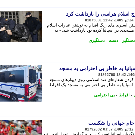
وّج اسلام هراسی را بازداشت کرد
81875031
ردست داشتن اسپری های رنگ اقدام به نوشتن عبارات اسلام
مسجدی در اسپانیا کرده بود بازداشت شد. - به
دستگیر
-
دست
-
دستگیری
پانیا به خاطر بی احترامی به مسجد
81862768
 کردن شعارهای ضد اسلامی روی دیوارهای مسجد
 اسپانیا به خاطر بی احترامی به مسجد یک افراط
-
افراط
-
بی احترامی
 جام جهانی را شکست
81792002
ربان اسپانیا تغییر کرد. - به گزارش شهرآرانیوز، تیم