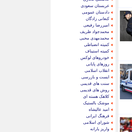
پیام نفت
عربستان سعودی
تابناک
دادستان عمومی
تازه نیوز
کنعانی زادگان
تبیان
امیررضا رفیعی
تجارت نیوز
محمدجواد ظریف
تحریریه
محمدمهدی محبی
ترابر نیوز
کمیته انضباطی
ترفندباز
کمیته استیناف
تریبون اقتصاد
خودروهای لوکس
تسنیم نیوز
روزهای پایانی
تک ناک
انقلاب اسلامی
تکراتو
ایست و بازرسی
توریسم آنلاین
سنت های قدیمی
تولید نیوز
روش های قدیمی
تیتر فوری
کلاهک هسته ای
تیکنا
موشک بالستیک
جاب ویژن
امید عالیشاه
جار نیوز
فرهنگ ایرانی
جالبتر
شورای اسلامی
جام جم
واریز یارانه