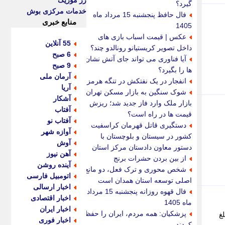
رز موزیک
گیرد؟
خدمات مرکزی بوش
فال حافظ پنجشنبه 15 مرداد ماه
منابع خبری
1405
عکس | قیمت اسباب بازی های
55 آنلاین
داخل تصویر کریستیانو رونالدو چند؟
6 صبح
آیا فناوری می تواند جای آتش نشان
9 صبح
ها را بگیرد؟
آرمان ملی
انفجار در یک نفتکش در تنگه هرمز
آریا
شوک سنگین به بازار مسکن تهران /
آشکار
بازار ملک وارد فاز جدید شد؛ ریزش
آفتاب
قیمت ها در راه است؟
آفتاب نو
دستگیری قاتل قهرمان کراسفیت
آوازه شهر
کشور در سیستان و بلوچستان با
آوش
دستور معاون دادستان مرکز استان
آهن نیوز
از بین بردن حشرات برنج
آینده روشن
شخص محوری و ترک فعل، دو مانع
اتومبیل فارسی
اصلی توسعه استان همدان است
اخبار ارسالی
فال قهوه روزانه پنجشنبه 15 مرداد
اخبار اقتصادی
ماه 1405
اخبار ایران
پزشکیان: همه مردم، ایران را حفظ
ک بیلبائو مبلغ
اخبار فوری
کردند