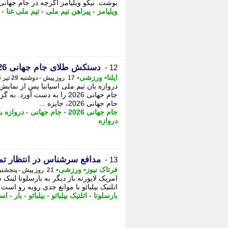
نوشت. نیکو ویلیامز اگرچه در جام جهانی 2026 فرصت زیادی برای حضور در .
ویلیامز
-
پیراهن تیم ملی
-
تیم ملی غنا
-
دستکش طلای جام جهانی 2026 به اونای سیمون رسید
12 -
-
-
ایلنا
ورزشی
17 روز پیش - دوشنبه 29 تیر 1405، 02:47
دروازه بان تیم ملی اسپانیا پس از نمای
جام جهانی 2026 را به دست آ
جام جهانی 2026، جایزه ...
جام جهانی 2026
-
جام جهانی
-
دروازه ب
دروازه
مدافع سرشناس در انتظار تماس
13 -
-
-
فرتاک نیوز
ورزشی
21 روز پیش - پنجشنبه 25 تیر 1405، 10:30
امریک لاپورته بار دیگر به بارسلونا لین
اتلتیک بیلبائو با موانع جدی روبه رو است
بارسلونا
-
اتلتیک بیلبائو
-
بیلبائو
-
بار
-
اسپ