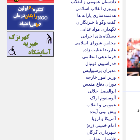
دادستان عمومی و انقلاب
ایونا نیوز
پیروزی انقلاب اسلامی
بازتاب آنلاین
هدفمندسازی یارانه ها
باشگاه خبرنگاران
گفت وگو با خبرنگاران
باغستان نیوز
نگهداری مواد غذایی
بامبوک
دستگاه های اجرایی
ببین و بخون
مجلس شورای اسلامی
بدینسان
علیرضا عنایت زاده
بنکر
فرماندهی انتظامی
بیت ران
فدراسیون فوتبال
پارس فوتبال
مدیران پرسپولیس
پارسینه
وزیر امور خارجه
پارسینه پلاس
دوران دفاع مقدس
پاز آنلاین
ابوالفضل جلالی
پاس گل
آلومینیوم اراک
پانا
عمومی و انقلاب
پرتو نیوز
و
پیش بینی آینده
پرسون
آمریکا و اروپا
پنجره نیوز
امام خمینی (ره)
پویامگ
شهرداری گرگان
پویه آنلاین
غلامعلی فخاری