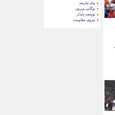
جدید پرس
پیام نیازمند
جماران
بوگاتی ویرون
جوان ایرانی
توسعه پایدار
جهان مانا
نیروی مقاومت
جهان نگر
جهان نیوز
چطور
چمپیونات
چمدون
چه خبر
حادثه 24
حرف تو
حوادث پلاس
حوزه نیوز
خبر آنلاین
خبر جنوب
خبر سیاسی
خبر گردون
خبر ورزشی
خبرجو
خبرجو 24