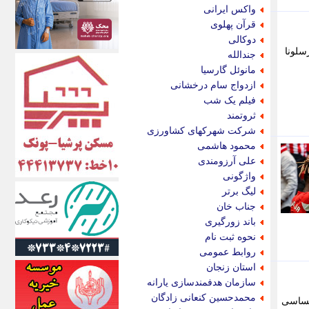
الف
واکس ایرانی
انتشار آنلاین
قرآن پهلوی
اندیشه قرن
دوکالی
اندیشه معاصر
سلونا
جندالله
اندیشه ها
مانوئل گارسیا
انرژی پرس
ازدواج سام درخشانی
ای استخدام
فیلم یک شب
ایتنا
ثروتمند
ایراف
شرکت شهرکهای کشاورزی
ایران آرت
محمود هاشمی
ایران آنلاین
علی آرزومندی
ایران زندگی
واژگونی
ایران فوری
لیگ برتر
ایرانی روز
جناب خان
ایرانیتال
باند زورگیری
ایرنا
نحوه ثبت نام
ایسکانیوز
روابط عمومی
ایسنا
استان زنجان
ایکنا
سازمان هدفمندسازی یارانه
ایلنا
محمدحسین کنعانی زادگان
احساسی
اینتیتر