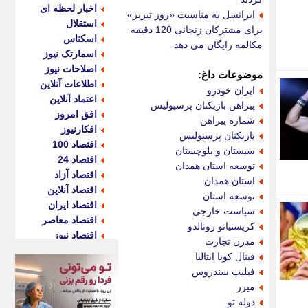
اخبار لحظه ای
ایرانسل به مناسبت «روز تبریز»
استقلال
برای مشترکان زنجانی 120 دقیقه
اسکناس
مکالمه رایگان می دهد
اسمارتک نیوز
اصلاحات نیوز
موضوعات داغ:
اطلاعات آنلاین
ایران خودرو
اعتماد آنلاین
پیراهن بازیکنان پرسپولیس
افق امروز
شماره پیراهن
افکارنیوز
بازیکنان پرسپولیس
اقتصاد 100
سیستان و بلوچستان
اقتصاد 24
توسعه استان همدان
اقتصاد آزاد
استان همدان
اقتصاد آنلاین
توسعه استان
اقتصاد ایران
سیاست خارجی
اقتصاد معاصر
کریستیانو رونالدو
اقتصاد نیوز
مدرن تجارت
اکو ایران
فینال کوپا ایتالیا
اکوفارس
فیلیپ سندروس
اکونگار
میرر
اکونیوز
دوله تو