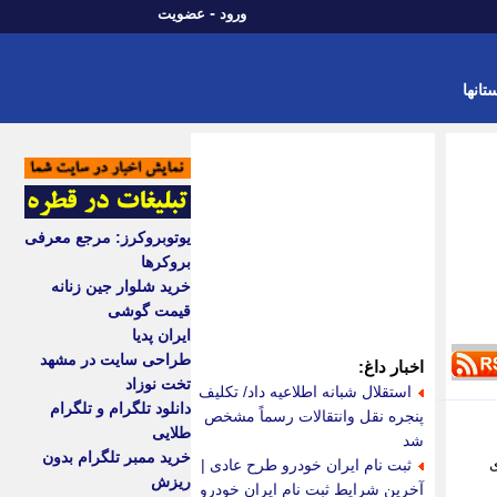
-
ورود
عضویت
تانها
یوتوبروکرز: مرجع معرفی
بروکرها
خرید شلوار جین زنانه
قیمت گوشی
ایران پدیا
طراحی سایت در مشهد
اخبار داغ:
تخت نوزاد
استقلال شبانه اطلاعیه داد/ تکلیف
دانلود تلگرام و تلگرام
پنجره نقل وانتقالات رسماً مشخص
طلایی
شد
خرید ممبر تلگرام بدون
ی
ثبت نام ایران خودرو طرح عادی |
ریزش
آخرین شرایط ثبت نام ایران خودرو