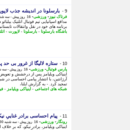
بارسلونا در اندیشه جذب لاپو
9 -
-
-
فرتاک نیوز
ورزشی
16 روز پیش - سه شنبه 30 تیر 1405، 18:50
مدافع اسپانیایی تیم فوتبال اتلتیک بیلبائ
برنامه های خود در نقل وانتقالات تابستانی
باشگاه بارسلونا
-
بارسلونا
-
لاپورت
-
اتلت
ستاره لالیگا از غرور بی حد
10 -
-
-
پارس فوتبال
ورزشی
16 روز پیش - سه شنبه 30 تیر 1405، 16:47
اینیاکی ویلیامز پس از درخشش و تعویض 
آرژانتین، با انتشار پیامی احساسی در شب
تمجید کرد. - به گزارش ایلنا،
شبکه های اجتماعی
-
اینیاکی ویلیامز
-
فی
پیام احساسی برادر غناییِ نیک
11 -
-
-
رونگار
ورزشی
16 روز پیش - سه شنبه 30 تیر 1405، 00:42
اینیاکی ویلیامز، برادر نیکو، که بر خلا