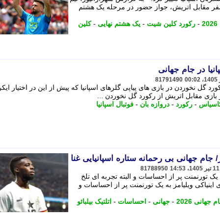
ال اسپانیا با برتری قاطع 3 بر صفر مقابل اتریش، جواز حضور در مرحله یک هشتم
2
-
رکورد کلین شیت
-
یک هشتم نهایی
-
کلین
انیا در جام جهانی
81791490
رد گل نخوردن در بازی های پیاپی گلرهای اسپانیا که پیش از این در اختیار ایکر
 بازی مقابل اتریش از رکورد گل نخوردن ...
اسیاس
-
رکورد
-
دروازه بان
-
فوتبال اسپانیا
 جام جهانی بی رحمانه ستاره اسپانیایی غنا
81788950
 ویلیامز به یک تورنمنت پر از احساسات و البته تجربه ای تلخ
ده است. - جام جهانی 2026 برای اینیاکی ویلیامز به یک تورنمنت پر از احساسات و
م جهانی 2026
-
جهانی
-
احساسات
-
اتلتیک بیلبائو