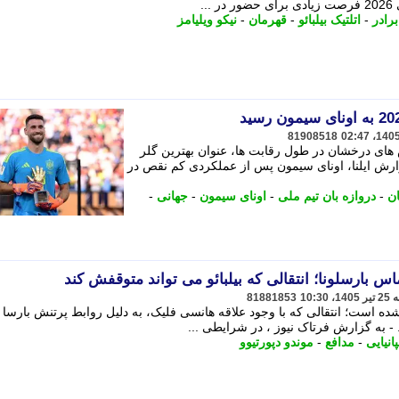
..
برادر
-
اتلتیک بیلبائو
-
قهرمان
-
نیکو ویلیامز
81908518
ش های درخشان در طول رقابت ها، عنوان بهترین گلر
ورد. به گزارش ایلنا، اونای سیمون پس از عملکردی کم نقص در
ان
-
دروازه بان تیم ملی
-
اونای سیمون
-
جهانی
-
 بارسلونا؛ انتقالی که بیلبائو می تواند متوقفش کند
81881853
ک شده است؛ انتقالی که با وجود علاقه هانسی فلیک، به دلیل روابط پرتنش بارسا 
. - به گزارش فرتاک نیوز ، در شرایطی ...
انیایی
-
مدافع
-
موندو دپورتیوو