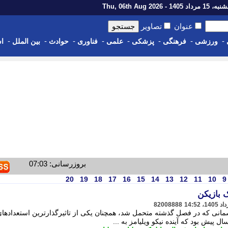
رداد 1405 - Thu, 06th Aug 2026
عنوان
تصاویر
-
-
-
-
-
-
-
-
ورزشی
فرهنگی
پزشکی
علمی
فناوری
حوادث
بین الملل
اس
بروزرسانی: 07:03
20
19
18
17
16
15
14
13
12
11
10
9
 بازیکن
82008888
جسمانی که در فصل گذشته متحمل شد، همچنان یکی از تاثیرگذارترین استعدادها
ل پیش بود که آینده نیکو ویلیامز به ...