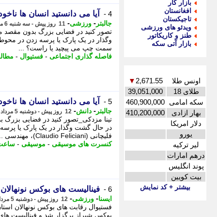
بازار کار
افغانستان
آیا می دانستید انسان ها ناخ
4 -
تاجیکستان
-
-
جالبتر
ورزشی
11 روز پیش - سه شنبه 6 مرداد 1405، 22:12
ویدئو های ورزشی
تصور کنید در فضایی بزرگ بدون مقصد 
طنز و کاریکاتور
وگذار در یک پارک یا پرسه زدن در محوط
بازار آتی سکه
سمت چپ می پیچید یا راست؟ ...
فاصله گذاری اجتماعی
-
فستیوال
-
مطال
اونس طلا
2,671.55
▼
طلای 18
39,051,000
آیا می دانستید انسان ها ناخ
5 -
سکه امامی
460,900,000
-
-
جالبتر
دانش
12 روز پیش - دوشنبه 5 مرداد 1405، 18:22
بهار ازادی
410,200,000
تینا مزدکی_تصور کنید در فضایی بزرگ 
دلار امریکا
در حال گشت وگذار در یک پارک یا پرسه 
یورو
فلیچانی (Claudio Feliciani)، مهندسی ...
کنسرت های موسیقی
-
موسیقی
-
ساعت
لیر ترکیه
درهم امارات
پوند انگلیس
بیت کویین
بیشتر + کد نمایش
فینالیست های بوکس نونهال
6 -
-
-
ایسنا
ورزشی
12 روز پیش - دوشنبه 5 مرداد 1405، 17:25