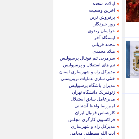
جام جم
ایالات متحده
جدید پرس
آخرین وضعیت
جماران
پرفروش ترین
جوان ایرانی
روز خبرنگار
جهان مانا
خراسان رضوی
جهان نگر
ایستگاه آخر
جهان نیوز
محمد قربانی
چطور
میلاد محمدی
چمپیونات
سرمربی تیم فوتبال پرسپولیس
چمدون
تیم های استقلال و پرسپولیس
چه خبر
مدیرکل راه و شهرسازی استان
حادثه 24
خنثی سازی عملیات تروریستی
حرف تو
مدیران باشگاه پرسپولیس
حوادث پلاس
ژئوفیزیک دانشگاه تهران
حوزه نیوز
مدیرعامل سابق استقلال
خبر آنلاین
امیررضا واعظ آشتیانی
خبر جنوب
کارشناس فوتبال ایران
خبر سیاسی
فراکسیون کارگری مجلس
خبر گردون
مدیرکل راه و شهرسازی
خبر ورزشی
آیت الله مصطفی محامی
خبرجو