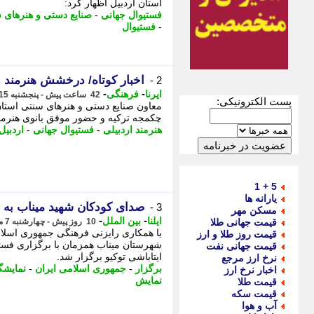
استان اردبیل اظهار کرد:
فستیوال جهانی
-
صنایع دستی و هنرهای 
-
فستیوال
اخبار کوتاه/ درخشش هنرمند ا
2 -
-
-
ایرنا
فرهنگی
42 ساعت پیش - پنجشنبه 15 مرداد 1405، 15:40
پست الکترونیکی:
معاون صنایع دستی و هنرهای سنتی استان
چکمجه ترکیه و حضور موفق بانوی هنرمند ا
هنرمند اردبیلی
-
فستیوال جهانی
-
اردبیل
5 + 1
یارانه ها
صدای کودکان شهید میناب به ت
3 -
مسکن مهر
-
-
ایلنا
بین الملل
قیمت جهانی طلا
10 روز پیش - چهارشنبه 7 مرداد 1405، 16:47
با همکاری رایزنی فرهنگی جمهوری اسلا
قیمت روز طلا و ارز
شهرستان میناب همزمان با برگزاری فستی
قیمت جهانی نفت
ایتاباشی توکیو برگزار شد.
نرخ ارز مرجع
برگزار
-
جمهوری اسلامی ایران
-
نمایشگ
اخبار نرخ ارز
نمایش
قیمت طلا
قیمت سکه
آب و هوا