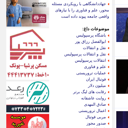
اکونیوز
جهاددانشگاهی با رویکردی مسئله
الف
محور، علم و فناوری را با نیازهای
انتشار آنلاین
واقعی جامعه پیوند داده است
اندیشه قرن
اندیشه معاصر
موضوعات داغ:
اندیشه ها
باشگاه پرسپولیس
انرژی پرس
ابوالفضل رزاق پور
ای استخدام
نقل و انتقالات
ایتنا
نقل و انتقالات پرسپولیس
ایراف
انتقالات پرسپولیس
ایران آرت
علم و فناوری
ایران آنلاین
عملیات تروریستی
ایران زندگی
فوتبال ایران
ایران فوری
میلیون دلار
ایرانی روز
رقابت های لیگ برتر
ایرانیتال
روایت عاشقانه
ایرنا
صادق المهدی
ایسکانیوز
اعمال تروریستی
ایسنا
مربی فوتبال
ایکنا
صدور مجوز
ایلنا