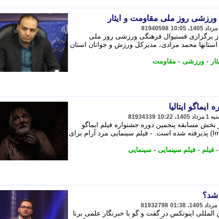
ورزشی روز ملی مقاومت و ایثار
81940598
ز برگزاری فستیوال فرهنگی ورزشی روز ملی
ز 5 مرداد خبرداد. - استانها محمد مرادی، مدیرکل ورزش و جوانان استان
ثار
-
ورزشی
-
مقاومت
ایماگو ایتالیا
81934339
 بخش مسابقه پنجمین دوره جشنواره فیلم ایماگو
ایتالیا (Imago International Film Festival) پذیرفته شده است. - فیلم سینمایی مرد آرام برای
فیلم
-
فیلم سینمایی
-
سینمایی
81932798
ن المللی اینوتکس در گفت و گو با خبرنگار علمی برنا