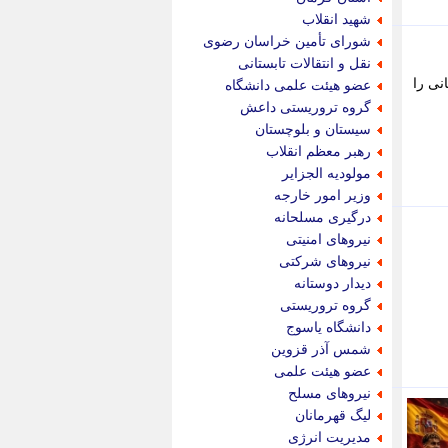
پویه آنلاین
شهید انقلاب
پیام نفت
شورای تأمین خراسان رضوی
تابناک
نقل و انتقالات تابستانی
تازه نیوز
ام قهرمانی را
عضو هیئت علمی دانشگاه
تبیان
گروه تروریستی داعش
تجارت نیوز
سیستان و بلوچستان
تحریریه
رهبر معظم انقلاب
ترابر نیوز
مولودیه الجزایر
ترفندباز
وزیر امور خارجه
تریبون اقتصاد
درگیری مسلحانه
تسنیم نیوز
نیروهای امنیتی
تک ناک
نیروهای شرکتی
تکراتو
دیدار دوستانه
توریسم آنلاین
گروه تروریستی
تولید نیوز
دانشگاه یاسوج
تیتر فوری
شمس آذر قزوین
تیکنا
عضو هیئت علمی
جاب ویژن
نیروهای مسلح
جار نیوز
لیگ قهرمانان
جالبتر
مدیریت انرژی