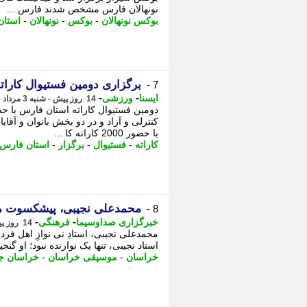
نونهالان فارس مشخص شدند فارس ...
بوکس نونهالان
-
بوکس
-
نونهالان
-
استان
برگزاری دومین فستیوال کاراته فارس با
7 -
-
-
ایسنا
ورزشی
14 روز پیش - شنبه 3 مرداد 1405، 14:40
کنترلی و آزاد و در دو بخش بانوان و آقا
با حضور 2000 کاراته کا ...
کاراته
-
فستیوال
-
برگزار
-
استان فارس
محمدعلی نجیبی، پیشکسوت 
8 -
-
-
خبرگزاری صداوسیما
فرهنگی
14 روز پیش - جمعه 2 مرداد 1405، 23:40
محمدعلی نجیبی، استادِ نی نوازِ اهل ف
استاد نجیبی، تنها یک نوازنده نبود؛ او گنجی
خراسان
-
موسیقی خراسان
-
خراسان ج