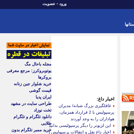
-
ورود
عضویت
تانها
مجله باحال مگ
یوتوبروکرز: مرجع معرفی
بروکرها
خرید شلوار جین زنانه
قیمت گوشی
ایران پدیا
اخبار داغ:
طراحی سایت در مشهد
غافلگیری بزرگ شبانه/ مدیران
تخت نوزاد
پرسپولیس با 2 قرارداد همزمان،
دانلود تلگرام و تلگرام
هواداران را به وجد آوردند
طلایی
این لژیونر را دیگر پرسپولیسی بدانید
خرید ممبر تلگرام بدون
اخبار داغ نقل و انتقالات پرسپولیس |