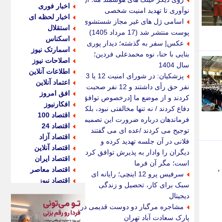
اخبار فوری
نوآوری تا تهدید امنیت شخصی
اخبار لحظه ای
اسامی ژل های غیر مجاز شستشوی
استقلال
پوست منتشر شد (17 مرداد 1405)
اسکناس
عکس| سفر به گذشته؛ دیدار پوری
اسمارتک نیوز
بنایی با حنا، نوه محمدعلی فردین؛
اصلاحات نیوز
سال 1404
اطلاعات آنلاین
پزشکیان: در شورای امنیت 12 یا 13
اعتماد آنلاین
نفر حق رأی داشتند و 12 نفر صحبت
افق امروز
کردند و از موضع ما [درخصوص توافق]
افکارنیوز
دفاع کردند / نه تنها مخالفتی نبود، بلکه
اقتصاد 100
فرماندهان درباره ضرورت این تصمیم
اقتصاد 24
توجیح می کردند /عده ای می گفتند
اقتصاد آزاد
فلانی در آن جلسه تهدید کرده و
اقتصاد آنلاین
دیگران را وادار به پذیرش توافق کرده
اقتصاد ایران
است؛ مگر آن فرما
،
اقتصاد معاصر
سرفیس پرو 12 اینچی؛ رایانه ای
اقتصاد نیوز
سبک برای کار، تحصیل و زندگی
اکو ایران
دیجیتال
اکوفارس
مشاجره مرگبار دو دوست قدیمی در
اکونگار
پارک سعادت آباد تهران