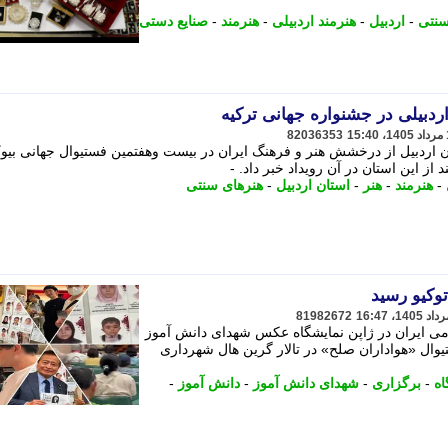
سنتی
-
اردبیل
-
هنرمند اردبیلی
-
هنرمند
-
صنایع دستی
ردبیلی در جشنواره جهانی ترکیه
82036353
 اردبیل از درخشش هنر و فرهنگ ایران در بیست وهفتمین فستیوال جهانی بیو
ز این استان در آن رویداد خبر داد. -
-
هنرمند
-
هنر
-
استان اردبیل
-
هنرهای سنتی
وکیو رسید
81982672
می ایران در ژاپن نمایشگاه عکس شهدای دانش آموز
وال «هواداران صلح» در تالار گرین هال شهرداری
اه
-
برگزاری
-
شهدای دانش آموز
-
دانش آموز
-