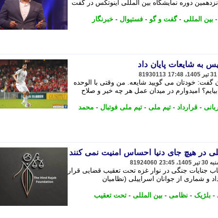
پانزدهمین دوره نمایشگاه بین المللی اینوتکس در گفت
بین المللی
-
گفت و گو
-
فستیوال
-
خبرنگار
یس به شایعات پایان داد
81930113
ن گفت: خودتان می گویید شایعه. من وقتی با الوحده
ا بیایم؟ امیدوارم در میدان عمل هر چه خیر و صلاح
بانی
-
قرارداد
-
تیم ملی
-
تیم ملی فوتبال
-
محمد
لی در هیچ جای دنیا احساس امنیت نمی کنند
81924060
اب جنایات جنگی در نوار غزه تحت تعقیب قضایی قرار
داد و شماری از جوانان اسراییلی (نظامیان
-
بلژیک
-
نظامی
-
بین المللی
-
تحت تعقیب