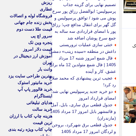
ریزش
تصمیم نهایی برای گزینه جذاب
عطاری
پرسپولیس؛ ابوالفضل رزاق پور سرخ
فروشگاه لوله و اتصالات
پوش می شود / توافق پرسپولیس و
پخش زنده جام جهانی
گل گهر برای انتقال مدافع چپ؛ رزاق
قیمت طلا دست دوم
پور با امضای قراردادی سه ساله به
سرور اچ پی
جمع سرخ پوشان اضافه شد
پنجره وین تک
خنثی سازی عملیات تروریستی
ک
قیمت دلار امروز
داعش در منطقه «سیده زینب» دمشق
آموزش ارز دیجیتال در
فال شمع امروز شنبه 17 مرداد
تهران
1405 | فال شمع متولدین 12 ماه برای
وانت بار
عشق، کار و آینده
بهترین طراحی سایت یزد
عجیب ترین پیشنهادی که محمد صلاح
خرید مانیتور استوک
رد کرد!
خرید فالوور پاپ آپ
دو خرید جدید پرسپولیس نهایی شد؛
اینستاگرام
امضای قرارداد امروز
هدایای تبلیغاتی
جدول قطعی برق ساری، بابل، آمل
خرید سالت
و قائمشهر بابل امروز 17 مرداد 1405
هزینه چاپ کتاب با ارزان
(مازندران)
ترین قیمت
جدول قطعی برق شهرکرد، بروجن
چاپ کتاب ویژه رتبه بندی
و لردگان امروز 17 مرداد 1405