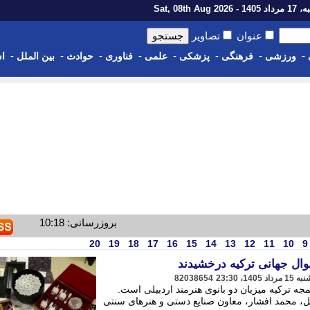
1 - Sat, 08th Aug 2026
عنوان
تصاویر
-
-
-
-
-
-
-
-
ورزشی
فرهنگی
پزشکی
علمی
فناوری
حوادث
بین الملل
اس
بروزرسانی: 10:18
20
19
18
17
16
15
14
13
12
11
10
9
یوال جهانی ترکیه درخشیدند
82038654
ه ترکیه میزبان دو بانوی هنرمند اردبیلی است.
بیل، محمد افشار، معاون صنایع دستی و هنرهای سنتی