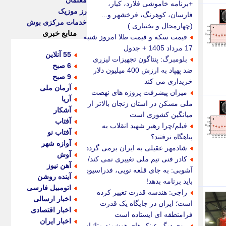
معلمان
+برنامه خاموشی فلارد، کیار،
رز موزیک
فارسان، کوهرنگ، فرخشهر و...
خدمات مرکزی بوش
(چهارمحال و بختیاری )
منابع خبری
قیمت سکه و قیمت طلا امروز شنبه
17 مرداد 1405 + جدول
55 آنلاین
بلومبرگ: پنتاگون تجهیزات لیزری
6 صبح
ضد پهپاد به ارزش 400 میلیون دلار
9 صبح
خریداری می کند
آرمان ملی
میزان پیشرفت پروژه های نهضت
آریا
ملی مسکن در استان زنجان بالاتر از
آشکار
میانگین کشوری است
آفتاب
فیلم/چرا رهبر شهید انقلاب به
آفتاب نو
پناهگاه نرفتند؟
آوازه شهر
شادمهر عقیلی به ایران برمی گردد؟
آوش
کادر فنی تیم ملی تغییری نمی کند/
آهن نیوز
آشوبی: به جای قلعه نویی، فدراسیون
آینده روشن
باید برنامه بدهد!
اتومبیل فارسی
راجی: هندسه قدرت تغییر کرده
اخبار ارسالی
است؛ ایران در جایگاه یک قدرت
اخبار اقتصادی
فرامنطقه ای ایستاده است
اخبار ایران
روی دیگر عینک های هوشمند متا؛ از