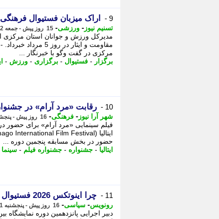
اراک میزبان فستیوال فرهنگی 
9 -
-
-
تسنیم نیوز
ورزشی
15 روز پیش - جمعه 2 مرداد 1405، 10:05
مدیرکل ورزش و جوانان استان مرکزی ا
مقاومت و ایثار در رو
مرکزی در گفت وگو با خبرنگار ...
برگزار
-
فستیوال
-
برگزاری
-
ورزش
-
ای
رقابت «مرد آرام» در جشنواره 
10 -
-
-
شهر آرا نیوز
فرهنگی
16 روز پیش - پنجشنبه 1 مرداد 1405، 10:22
فیلم سینمایی «مرد آرام» برای حضور در
حضور در بخش مسابقه پنجمین دوره ...
ایتالیا
-
جشنواره
-
جشنواره فیلم
-
سینما
-
چرا اینوتکس 2026 فستیوال شد؟
11 -
-
-
رونویس
سیاسی
16 روز پیش - پنجشنبه 1 مرداد 1405، 01:38
دبیر اجرایی پانزدهمین دوره نمایشگاه بی