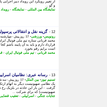
از تغییر رویکرد این رویداد دبیر اجرایی 
و گو ...
نمایشگاه بین المللی
-
نمایشگاه
-
رویداد
-
گزینه نقل و انتقالاتی پرسپول
12 -
-
-
رونویس
ورزشی
17 روز پیش - چهارشنبه 31 تیر 1405، 17:48
محمد قربانی ستاره تیم ملی فوتبال ایرا
قرارداد دارم و باید به آن پایبند باشم کج
است برایم رقم بخورد.
محمد قربانی
-
تیم ملی فوتبال ایران
-
قر
رسانه عبری: نظامیان اسرایی
13 -
-
-
تسنیم نیوز
بین الملل
17 روز پیش - سه شنبه 30 تیر 1405، 23:45
یک نظامی صهیونیست دیگر به اتهام ارتک
گرفت. - این بار این حادثه در بلژیک رخ 
صهیونیست) که برای شرکت ...
جنایات جنگی
-
اسراییلی
-
تعقیب قضایی