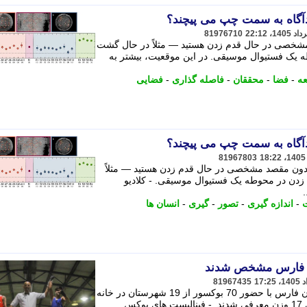
ودآگاه به سمت چپ می پیچند؟
81976710
مشخصی در حال قدم زدن هستید — مثلاً در حال گشت
ه یک فستیوال موسیقی. در این موقعیت، بیشتر به
عه
-
فضا
-
محققان
-
فاصله گذاری
-
فضایی
ودآگاه به سمت چپ می پیچند؟
81967803
بدون مقصد مشخصی در حال قدم زدن هستید — مثلاً
زدن در محوطه یک فستیوال موسیقی. - کلادیو
-
اندازه گیری
-
تصور
-
گیری
-
انسان ها
ان فارس مشخص شدند
81967435
فستیوال رقابت های بوکس نونهالان استان فارس با حضور 70 بوکسور از 19 شهرستان در خانه
بوکس شیراز برگزار شد و فینالیست های 17 وزن معرفی شدند. - فینالیست های بوکس