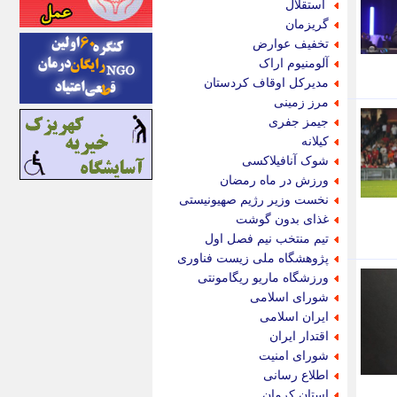
استقلال
اینتیتر
گریزمان
ایونا نیوز
تخفیف عوارض
بازتاب آنلاین
آلومنیوم اراک
باشگاه خبرنگاران
مدیرکل اوقاف کردستان
باغستان نیوز
مرز زمینی
بامبوک
جیمز جفری
ببین و بخون
کیلانه
بدینسان
شوک آنافیلاکسی
بنکر
ورزش در ماه رمضان
بیت ران
نخست وزیر رژیم صهیونیستی
پارس فوتبال
غذای بدون گوشت
پارسینه
تیم منتخب نیم فصل اول
پارسینه پلاس
پژوهشگاه ملی زیست فناوری
پاز آنلاین
ورزشگاه ماریو ریگامونتی
پاس گل
شورای اسلامی
پانا
ایران اسلامی
پرتو نیوز
اقتدار ایران
پرسون
شورای امنیت
پنجره نیوز
اطلاع رسانی
پویامگ
استان کرمان