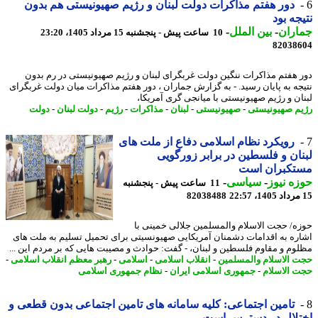
دور هفتم مذاکرات دولت لبنان و رژیم صهیونیستی هم بدون
جه بود
اران
-
بین الملل
-
10 ساعت پیش - پنجشنبه 15 مرداد 1405، 23:20
82038
 هفتم مذاکرات ننگین دولت غربگرای لبنان و رژیم صهیونیستی در رم بدون
جه به پایان رسید. - به گزارش جماران ، دور هفتم مذاکرات میان دولت غربگرای
ان و رژیم صهیونیستی با میانجی گری آمریکا،
م صهیونیستی
-
صهیونیستی
-
لبنان
-
مذاکرات
-
رژیم
-
دولت لبنان
-
دولت
رویکرد نظام اسلامی دفاع از ملت های
ان و فلسطین در برابر زورگویی
تکبران است
ه نیوز
-
سیاسی
-
11 ساعت پیش - پنجشنبه
82038488
ه/ حجت الاسلام والمسلمین جلالی خمینی با
ره به اقدامات دشمنان آمریکایی صهیونسیتی برای تحمیل تسلیم به ملت های
وم و مقاوم فلسطین و لبنان، - گفت: حوادث و مصیبت هایی که بر مردم این ...
 الاسلام والمسلمین
-
انقلاب اسلامی
-
اسلامی
-
رهبر معظم انقلاب اسلامی
-
 الاسلام
-
جمهوری اسلامی ایران
-
نظام جمهوری اسلامی
تامین اجتماعی: کلیه سامانه های تامین اجتماعی بدون قطعی و
تلال در دسترس است