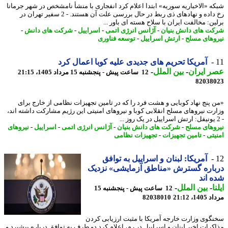
ه «الاخباریه سوریه» ابتدا اعلام کرد انفجاری با منشأ نامشخص در شهر جرمانا
رخ داده و نهادهای ذی ربط در حال بررسی علت آن هستند. - 2 سفیر تهران در
ین: مخالفت ایران با سلاح هسته ای باور ...
ت های دانش بنیان
-
آژانس انرژی اتمی
-
اسراییل
-
شرکت های دانش
-
وهای مسلح
-
ارتش اسراییل
-
توسعه فناوری
آمریکا تحریم های جدیدی علیه کوبا اعمال کرد
 ایران
-
بین الملل
-
12 ساعت پیش - پنجشنبه 15 مرداد 1405، 21:15
82038
 پنج نهاد کوبایی و هشت فرد را که در تامین تجهیزات نظامی از خارج برای
رت نیروهای مسلح انقلابی کوبا و نیروهای امنیتی این رژیم مشارکت داشته اند،
وهای مسلح
-
شرکت های دانش بنیان
-
آژانس انرژی اتمی
-
اسراییل
-
نیروهای
یتی
-
تامین تجهیزات
-
تجهیزات نظامی
آمریکا: لبنان و اسراییل به توافق
اره گسترش «مناطق آزمایشی» نزدیک
 اند
ا
-
بین الملل
-
12 ساعت پیش - پنجشنبه 15
1، 21:12
82038010
گوی وزارت خارجه آمریکا با مثبت ارزیابی کردن
کرات اخیر لبنان و اسراییل در رم، اعلام کرد دو طرف به توافق درباره پیشبرد و