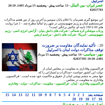
اییل
 ایران
-
بین الملل
-
13 ساعت پیش - پنجشنبه 15 مرداد 1405، 20:10
82037
 موضع گیری همزمان با اعلام پایان سومین و آخرین روز از دور هفتم مذاکرات
غیرمستقیم لبنان و رژیم صهیونیستی در شهر رم ایتالیا مطرح شد. - 2 چرا روایت
انگیز است؟ ...
اب موشکی کره شمالی
-
شرکت های دانش بنیان
-
آژانس انرژی اتمی
-
رژیم
ونیستی
-
آمریکا
-
شرکت های دانش
-
مراسم اربعین
تأکید نمایندگان مقاومت بر ضرورت
ف مذاکرات دولت لبنان با اسراییل
ر
-
سیاسی
-
14 ساعت پیش - پنجشنبه 15 مرداد
82037595
1405
کسیون وفاداری به مقاومت در مجلس لبنان از
ت این کشور خواست «مذاکرات و امتیازاتی را که
ا منجر به چشم پوشی لبنان از حقوق و حاکمیت خود شده است، - فراکسیون
داری به مقاومت در مجلس ...
کسیون وفاداری
-
لبنان
-
فراکسیون
-
مقاومت
-
مذاکرات
-
دولت
-
وفاداری
حه بعد
1
2
3
4
5
6
7
8
9
10
11
12
13
14
15
20
19
18
17
بار فوتبال در صبح فوتبالی