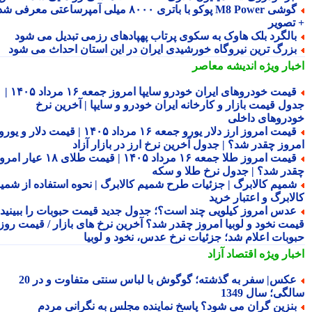
گوشی M8 Power پوکو با باتری ۸۰۰۰ میلی آمپرساعتی معرفی شد
تصویر
الگرد بلک هاوک به سکوی پرتاب پهپادهای رزمی تبدیل می شود
زرگ ترین نیروگاه خورشیدی ایران در این استان احداث می شود
بار ویژه
اندیشه معاصر
قیمت خودروهای ایران خودرو سایپا امروز جمعه ۱۶ مرداد ۱۴۰۵ |
ول قیمت بازار و کارخانه ایران خودرو و سایپا | آخرین نرخ
دروهای داخلی
قیمت امروز ارز دلار یورو جمعه ۱۶ مرداد ۱۴۰۵ | قیمت دلار و یورو
روز چقدر شد؟ | جدول آخرین نرخ ارز در بازار آزاد
قیمت امروز طلا جمعه ۱۶ مرداد ۱۴۰۵ | قیمت طلای ۱۸ عیار امروز
در شد؟ | جدول نرخ طلا و سکه
میم کالابرگ | جزئیات طرح شمیم کالابرگ | نحوه استفاده از شمیم
لابرگ و اعتبار خرید
دس امروز کیلویی چند است؟؛ جدول جدید قیمت حبوبات را ببینید /
مت نخود و لوبیا امروز چقدر شد؟ آخرین نرخ های بازار / قیمت روز
وبات اعلام شد؛ جزئیات نرخ عدس، نخود و لوبیا
بار ویژه
اقتصاد آزاد
عکس| سفر به گذشته؛ گوگوش با لباس سنتی متفاوت و در 20
گی؛ سال 1349
نزین گران می شود؟ پاسخ نماینده مجلس به نگرانی مردم