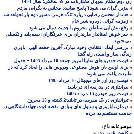
وم مختار سریال مختارنامه در 59 سالگی؛ سال 1404
نزین گران می شود؟ پاسخ نماینده مجلس به نگرانی مردم
شدار محسن رضایی درباره تنگه هرمز؛ مسیر دوم باز نخواهد شد
مزمه گرانی دوباره شیر خام
فع تنش آبی مناطق محروم با جدیت دنبال می شود
بر خوش استاندار مازندران برای خبرنگاران؛ بیمه پایه و تکمیلی
 شوید
ررسی ابعاد اعتقادی وجود مبارک آخرین حجت الهی | باوری
گی ساز و امیدی راه گشا
مت خودرو های سایپا امروز جمعه 16 مرداد 1405 + جدول
رای اولین بار، هوش مصنوعی ویروس هایی را ایجاد کرد که در
عت یافت نمی شوند
مت روز ارز های دیجیتال 16 مرداد 1405
یراندازی در مدرسه ای در تایلند
مت روز خودرو 16 مرداد 1405
راندازی در یک مدرسه در تایلند/2 کشته و 15 مجروح
رمان ناباروری و سلول های بنیادی، نقطه قوت جهاددانشگاهی در
مت مستقیم به مردم
ضوعات داغ:
اهش قدرت خرید