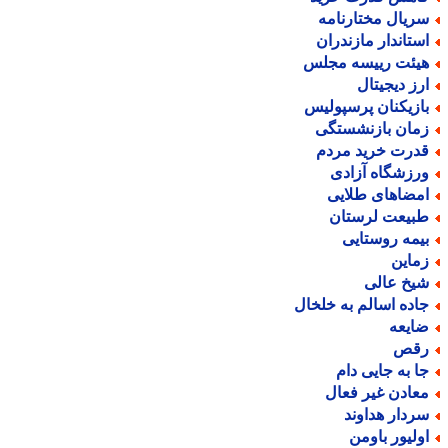
ریال مختارنامه
ستاندار مازندران
یئت رییسه مجلس
رز دیجیتال
ازیکنان پرسپولیس
مان بازنشستگی
درت خرید مردم
رزشگاه آزادی
مضاهای طلایی
بیعت لرستان
یمه روستایی
ماین
یخ عالی
اده اسالم به خلخال
ایعه
قص
ا به جایی دام
عادن غیر فعال
ردار هداوند
ولیور باومن