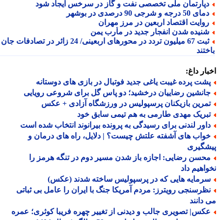
پارتمان ملی تخصصی نفت و گاز در سرخس ایجاد شود
ای 50 درجه و شرجی 90 درصدی در بوشهر
وایت اقتصاد اربعین در مرز مهران
نیده شدن انفجار جدید در مأرب یمن
ثبت 67 میلیون تردد در محورهای اربعینی/ 24 زائر در تصادفات جان
تند
ار داغ:
شت پرده غیبت یاغی جدید فوتبال در بازی های دوستانه
انشین رضاییان درخشید؛ دو پاس گل برای شروعی رویایی
مرین بازیکنان پرسپولیس در ورزشگاه آزادی + عکس
بریک مهدی طارمی به هم تیمی سابق خود
اور لندنی برای رسیدگی به پرونده بیرانوند انتخاب شده است
واب های آشفته علتش چیست؟ | دلایل، راه های درمان و
شگیری
حسن رضایی: اجازه باز شدن مسیر دوم در تنگه هرمز را
اهیم داد
رمایه هایی که در پرسپولیس ساخته شدند (عکس)
ظرسنجی رویترز: مردم آمریکا جنگ با ایران را عامل بی ثباتی
دانند
کس| تصویری جالب و دیدنی از تغییر چهره فریبا کوثری؛ عمره