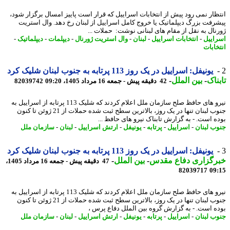
ظار نمی رود پیش از انتخابات اسراییل که قرار است پاییز امسال برگزار شود،
رفت بزرگ دیپلماتیک یا خروج کامل اسراییل از لبنان رخ دهد. وال استریت
نال به نقل از مقام های لبنانی نوشت: حملات ...
اییل
-
انتخابات اسراییل
-
لبنان
-
وال استریت ژورنال
-
دیپلمات
-
دیپلماتیک
-
خابات
یونیفل: اسراییل در یک روز 113 پرتابه به جنوب لبنان شلیک کرد
ناک
-
بین الملل
-
42 دقیقه پیش - جمعه 16 مرداد 1405، 09:20
82039742
نیرو های حافظ صلح سازمان ملل اعلام کردند که شلیک 113 پرتابه از اسراییل به
جنوب لبنان تنها در یک روز، بالاترین سطح ثبت شده حملات از 21 ژوئن تا کنون
ه است. - به گزارش تابناک نیرو های حافظ ...
ب لبنان
-
اسراییل
-
پرتابه
-
یونیفل
-
ارتش اسراییل
-
لبنان
-
سازمان ملل
یونیفل: اسراییل در یک روز 113 پرتابه به جنوب لبنان شلیک کرد
رگزاری دفاع مقدس
-
بین الملل
-
47 دقیقه پیش - جمعه 16 مرداد 1405،
82039717
09
نیرو های حافظ صلح سازمان ملل اعلام کردند که شلیک 113 پرتابه از اسراییل به
جنوب لبنان تنها در یک روز، بالاترین سطح ثبت شده حملات از 21 ژوئن تا کنون
ه است. - به گزارش گروه بین الملل دفاع پرس ،
ب لبنان
-
اسراییل
-
پرتابه
-
یونیفل
-
ارتش اسراییل
-
لبنان
-
سازمان ملل