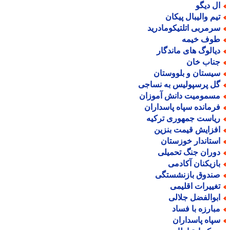
ل دیگو
یم والیبال پیکان
رمربی اتلتیکومادرید
وف خیمه
یالوگ های ماندگار
ناب خان
یستان و بلووستان
ل پرسپولیس به نساجی
سمومیت دانش آموزان
رمانده سپاه پاسداران
یاست جمهوری ترکیه
فزایش قیمت بنزین
ستاندار خوزستان
وران جنگ تحمیلی
ازیکنان آکادمی
ندوق بازنشستگی
غییرات اقلیمی
بوالفضل جلالی
بارزه با فساد
پاه پاسداران