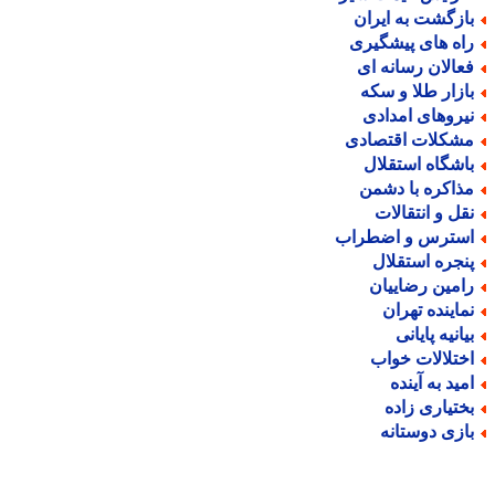
ازگشت به ایران
اه های پیشگیری
عالان رسانه ای
ازار طلا و سکه
یروهای امدادی
شکلات اقتصادی
اشگاه استقلال
ذاکره با دشمن
قل و انتقالات
سترس و اضطراب
نجره استقلال
امین رضاییان
ماینده تهران
یانیه پایانی
ختلالات خواب
مید به آینده
ختیاری زاده
ازی دوستانه