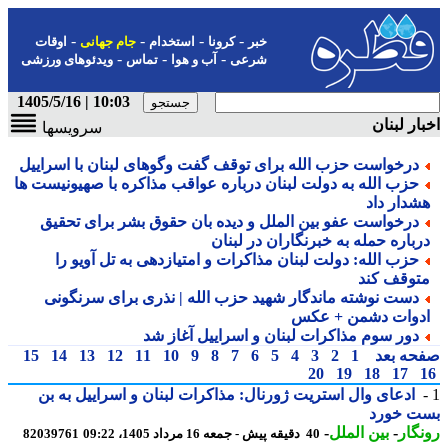
-
-
-
-
خبر
کرونا
استخدام
جام جهانی
اوقات
-
-
-
شرعی
آب و هوا
تماس
ویدئوهای ورزشی
10:03 | 1405/5/16
ار لبنان
سرویسها
درخواست حزب الله برای توقف گفت وگوهای لبنان با اسراییل
حزب الله به دولت لبنان درباره عواقب مذاکره با صهیونیست ها
شدار داد
درخواست عفو بین الملل و دیده بان حقوق بشر برای تحقیق
رباره حمله به خبرنگاران در لبنان
حزب الله: دولت لبنان مذاکرات و امتیازدهی به تل آویو را
توقف کند
دست نوشته ماندگار شهید حزب الله | نذری برای سرنگونی
دوات دشمن + عکس
دور سوم مذاکرات لبنان و اسراییل آغاز شد
حه بعد
1
2
3
4
5
6
7
8
9
10
11
12
13
14
15
20
19
18
17
ادعای وال استریت ژورنال: مذاکرات لبنان و اسراییل به بن
ت خورد
گار
-
بین الملل
-
40 دقیقه پیش - جمعه 16 مرداد 1405، 09:22
82039761