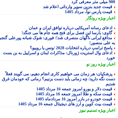
 معرفی کرد
یمت جدید بنزین سوپر وارداتی اعلام شد
یمت پارس نوآ، مرداد 1405
بار ویژه
رونگار
دعای رسانه آمریکایی درباره توافق ایران و عمان
اوی: بارسا این فصل برای فتح همه جام ها می جنگد!
دافع ایرانی ناگهان منصرف شد؛/ فوری: شوک شبانه پورعلی گنجی
 علی منصور!
اسخ ترامپ درباره انتخابات 2028 /ونس یا روبیو؟
دعای وال استریت ژورنال: مذاکرات لبنان و اسراییل به بن بست
رد
بار ویژه
روز نو
زشکیان: هر زمان می خواهیم کاری انجام دهیم، می گویند فعلاً
ت نگه دارید/ چه زمانی باید دست بزنیم؟ زمانی که خودمان غرق
یم
یمت دلار و یورو امروز جمعه 16 مرداد 1405
یمت سکه و طلا امروز جمعه 16 مرداد 1405
یمت خودرو در بازر امروز 16 مردادماه 1405
یمت بیت کوین و ارز های دیجیتال جمعه 16 مرداد 1405
بار ویژه
تسنیم نیوز