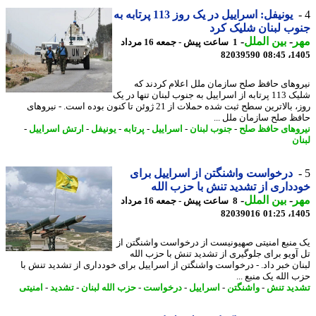
یونیفل: اسراییل در یک روز 113 پرتابه به
ب لبنان شلیک کرد
ر
-
بین الملل
-
1 ساعت پیش - جمعه 16 مرداد
82039590
1405
وهای حافظ صلح سازمان ملل اعلام کردند که
شلیک 113 پرتابه از اسراییل به جنوب لبنان تنها در یک
روز، بالاترین سطح ثبت شده حملات از 21 ژوئن تا کنون بوده است. - نیروهای
ظ صلح سازمان ملل ...
وهای حافظ صلح
-
جنوب لبنان
-
اسراییل
-
پرتابه
-
یونیفل
-
ارتش اسراییل
-
ن
درخواست واشنگتن از اسراییل برای
داری از تشدید تنش با حزب ‎الله
ر
-
بین الملل
-
8 ساعت پیش - جمعه 16 مرداد
82039016
1405
منبع امنیتی صهیونیست از درخواست واشنگتن از
آویو برای جلوگیری از تشدید تنش با حزب الله
ان خبر داد. - درخواست واشنگتن از اسراییل برای خودداری از تشدید تنش با
 منبع ...
ید تنش
-
واشنگتن
-
اسراییل
-
درخواست
-
حزب الله لبنان
-
تشدید
-
امنیتی