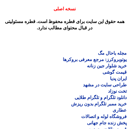
نسخه اصلی
مه حقوق این سایت برای قطره محفوظ است. قطره مسئولیتی
در قبال محتوای مطالب ندارد.
ه باحال مگ
وبروکرز: مرجع معرفی بروکرها
د شلوار جین زنانه
مت گوشی
ان پدیا
احی سایت در مشهد
 نوزاد
لود تلگرام و تلگرام طلایی
د ممبر تلگرام بدون ریزش
اری
شگاه لوله و اتصالات
 زنده جام جهانی