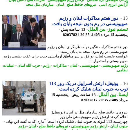
اب موشکی کره شمالی
-
ارتش رژیم صهیونیستی
-
شرکت های دانش بنیان
-
نس انرژی اتمی
-
نیروهای حافظ صلح
-
لبنان
-
سازمان ملل متحد
دور هفتم مذاکرات لبنان و رژیم
ونیستی در رم بدون نتیجه پایان یافت
یم نیوز
-
بین الملل
-
13 ساعت پیش -
 مرداد 1405، 20:35
82037821
 هفتم مذاکرات ننگین دولت غربگرای لبنان و رژیم
ونیستی در رم بدون نتیجه به پایان رسید. -
سته نخست لبنان، توافق بر سر مناطق آزمایشی جدید برای عقب نشینی رژیم
ونیستی و استقرار ...
م صهیونیستی
-
صهیونیستی
-
لبنان
-
مذاکرات
-
رژیم
-
حزب الله لبنان
-
عملیات
می
یونیفل: ارتش اسراییل در یک روز 113
 به جنوب لبنان شلیک کرده است
نا
-
بین الملل
-
13 ساعت پیش - پنجشنبه 15
1، 20:35
82037817
وهای حافظ صلح سازمان ملل در لبنان (یونیفل)
ام کردند ارتش رژیم صهیونیستی طی روز
نوب لبنان شلیک کرده است؛ آماری که به گفته این نهاد، -
ب لبنان
-
ارتش رژیم صهیونیستی
-
نیروهای حافظ صلح
-
لبنان
-
رژیم