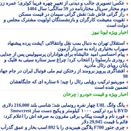
کس| تصویری جالب و دیدنی از تغییر چهره فریبا کوثری؛ عمره زن
 مختار سریال مختارنامه در 59 سالگی؛ سال 1404
از گرانی فاش شد/ نقش گرانی سیمان در قیمت مسکن
قویت معیشت کارگران و بازنشستگان اولویت مشترک مجلس و
لت است
بار ویژه
ایونا نیوز
ستقلال تهران به دنبال بمب نقل وانتقالاتی ؟پشت پرده پیشنهاد
راب بختیاری زاده به سردار آزمون
یام احساسی امید عالیشاه برای هواداران پرسپولیس پس از جدایی
ودری بارسلونا را انتخاب کرد؛ چراغ سبز ستاره سیتی به فلیک و
یان رویای رئال مادرید
فشاگری پرویز برومند از رختکن تیم ملی فوتبال ایران در جام جهانی
مورینیو ترکیب رؤیایی رئال را چید؛ 6 ستاره ای که جایگاهشان
مین شده است
بار ویژه
و قیمت خودرو | چرخان
یانگ وانگ U8L چهار نفره رونمایی شد؛ شاسی بلند 216,000 دلاری
۱ کیلومتر و پکیج دست ساز Snowcrest
ورد نام و قیمت پیکاپ برقی مقرون به صرفه اش را اعلام کرد:
 با قیمت 29,945 دلار
چری جتور F700 پلاگین هیبریدی را با 892 اسب بخار و عمق گذرآب