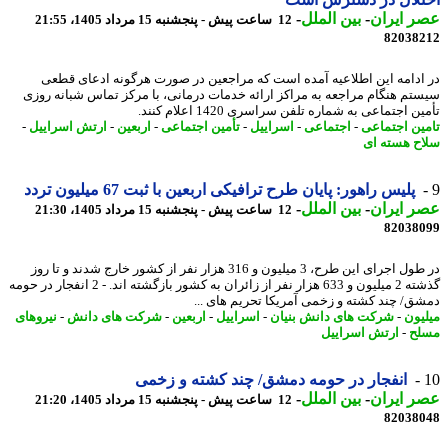
 ایران
-
بین الملل
-
12 ساعت پیش - پنجشنبه 15 مرداد 1405، 21:55
82038
ادامه این اطلاعیه آمده است که مراجعین در صورت هرگونه ادعای قطعی
تم هنگام مراجعه به مراکز ارائه خدمات درمانی، با مرکز تماس شبانه روزی
ن اجتماعی به شماره تلفن سراسری 1420 اعلام کنند.
ین اجتماعی
-
اجتماعی
-
اسراییل
-
تأمین اجتماعی
-
اربعین
-
ارتش اسراییل
-
ح هسته ای
پلیس راهور: پایان طرح ترافیکی اربعین با ثبت 67 میلیون تردد
 ایران
-
بین الملل
-
12 ساعت پیش - پنجشنبه 15 مرداد 1405، 21:30
82038
در طول اجرای این طرح، 3 میلیون و 316 هزار نفر از کشور خارج شدند و تا روز
گذشته 2 میلیون و 633 هزار نفر از زائران به کشور بازگشته اند. - 2 انفجار در حومه
ق/ چند کشته و زخمی آمریکا تحریم های ...
یون
-
شرکت های دانش بنیان
-
اسراییل
-
اربعین
-
شرکت های دانش
-
نیروهای
ح
-
ارتش اسراییل
انفجار در حومه دمشق/ چند کشته و زخمی
 ایران
-
بین الملل
-
12 ساعت پیش - پنجشنبه 15 مرداد 1405، 21:20
82038