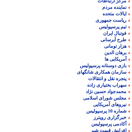
رکز ارتباطات
ماینده مردم
یالات متحده
یاست جمهوری
یم پرسپولیس
وتبال ایران
رح آبرسانی
زار تومانی
رهان الدین
مریکایی ها
ازی دوستانه پرسپولیس
ازمان همکاری شانگهای
نجره نقل و انتقالات
هراب بختیاری زاده
حمدجواد حسین نژاد
جلس شورای اسلامی
یروهای آمریکایی
اره 10 پرسپولیس
برگزاری رویترز
کادمی پرسپولیس
فزایش قیمت شیر