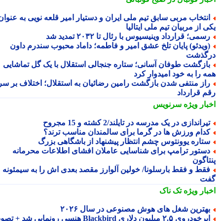
نتخاب مربی سابق تیم ملی ایران و دستیار امیر قلعه نویی به عنوان
 از مربیان تیم ملی ایتالیا
سمی؛ قرارداد وینیسیوس با رئال تا ۲۰۳۲ تمدید شد
ویدئو) پایان تلخ عشق امیر و فاطمه؛ داماد محبوب سندرم داون
گذشت
ازگشت طوفان آسانی؛ ستاره جنجالی استقلال با یک گل تماشایی
ه را به خود امیدوار کرد
از منتفی شدن بازگشت رامین رضائیان به استقلال؛ اختلاف بر سر
م قرارداد
بار ویژه
سرنویس
یراندازی در یک مدرسه در تایلند/2 کشته و 15 مجروح
دام ورزش ها در گرما برای سالمندان مناسب ترند؟
تاره یوونتوس چشم انتظار پیشنهاد از باشگاهی بزرگ
ستور ترامپ برای شناسایی عاملان افشای اطلاعات محرمانه
تاگون
قط و فقط بارسلونا/ خولین آلوارز مقصد بعدی اش را به سیمئونه
ت
بار ویژه
تک ناک
هترین شغل های هوش مصنوعی در سال ۲۰۲۶
رخودروی ۲.۵ میلیون دلاری Blackbird هنسی رونمایی شد + تصویر