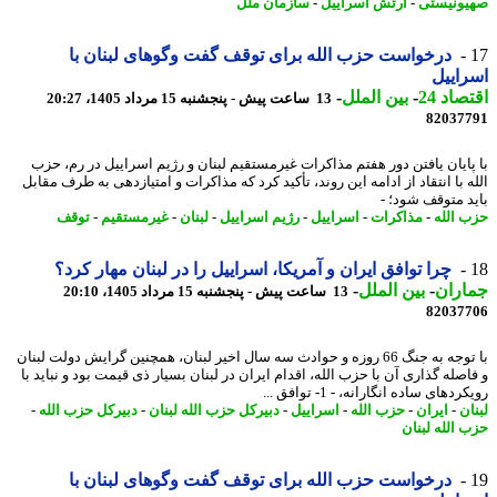
ونیستی
-
ارتش اسراییل
-
سازمان ملل
درخواست حزب الله برای توقف گفت وگوهای لبنان با
اییل
اد 24
-
بین الملل
-
13 ساعت پیش - پنجشنبه 15 مرداد 1405، 20:27
82037
پایان یافتن دور هفتم مذاکرات غیرمستقیم لبنان و رژیم اسراییل در رم، حزب
 با انتقاد از ادامه این روند، تأکید کرد که مذاکرات و امتیازدهی به طرف مقابل
د متوقف شود؛ -
 الله
-
مذاکرات
-
اسراییل
-
رژیم اسراییل
-
لبنان
-
غیرمستقیم
-
توقف
چرا توافق ایران و آمریکا، اسراییل را در لبنان مهار کرد؟
اران
-
بین الملل
-
13 ساعت پیش - پنجشنبه 15 مرداد 1405، 20:10
82037
با توجه به جنگ 66 روزه و حوادث سه سال اخیر لبنان، همچنین گرایش دولت لبنان
صله گذاری آن با حزب الله، اقدام ایران در لبنان بسیار ذی قیمت بود و نباید با
دهای ساده انگارانه، - 1- توافق ...
ن
-
ایران
-
حزب الله
-
اسراییل
-
دبیرکل حزب الله لبنان
-
دبیرکل حزب الله
-
 الله لبنان
درخواست حزب الله برای توقف گفت وگوهای لبنان با