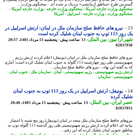
رش طرح «مناطق آزمایشی» نزدیک تر شده اند. - سخنگوی وزارت ...
گوی وزارت خارجه آمریکا
-
سخنگوی وزارت خارجه
-
وزارت خارجه آمریکا
-
گوی وزارت
-
وزارت خارجه
-
اسراییل
-
آمریکا
نیرو های حافظ صلح سازمان ملل در لبنان: ارتش اسراییل در
 به جنوب لبنان شلیک کرده است
 آرا نیوز
-
بین الملل
-
13 ساعت پیش - پنجشنبه 15 مرداد 1405، 20:57
82037
و های حافظ صلح سازمان ملل در لبنان (یونیفل) اعلام کردند ارتش رژیم
صهیونیستی طی روز چهارشنبه 113 گلوله به جنوب لبنان شلیک کرده است؛ آماری
به گفته این نهاد، - نیرو های حافظ صلح سازمان ...
ش رژیم صهیونیستی
-
رژیم صهیونیستی
-
لبنان
-
سازمان ملل
-
جنوب لبنان
-
ونیستی
-
سازمان
یونیفل: ارتش اسراییل در یک روز 113 توپ به جنوب لبنان
یک کرده
 ایران
-
بین الملل
-
13 ساعت پیش - پنجشنبه 15 مرداد 1405، 20:40
82037
وهای حافظ صلح سازمان ملل متحد در لبنان (یونیفل) روز پنج شنبه با انتشار
بیانیه ای اعلام کردند ارتش رژیم صهیونیستی طی روز گذشته 113 گلوله توپ به
طق جنوبی لبنان شلیک کرده که این رقم، ...