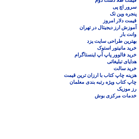
مت طلا دست دوم
ر اچ پی
ره وین تک
ت دلار امروز
زش ارز دیجیتال در تهران
ت بار
رین طراحی سایت یزد
د مانیتور استوک
د فالوور پاپ آپ اینستاگرام
یای تبلیغاتی
ید سالت
نه چاپ کتاب با ارزان ترین قیمت
 کتاب ویژه رتبه بندی معلمان
موزیک
مات مرکزی بوش