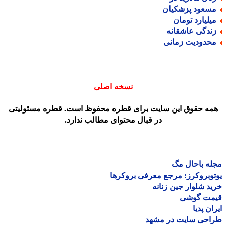
سعود پزشکیان
یلیارد تومان
ندگی عاشقانه
حدودیت زمانی
نسخه اصلی
مه حقوق این سایت برای قطره محفوظ است. قطره مسئولیتی
در قبال محتوای مطالب ندارد.
ه باحال مگ
وبروکرز: مرجع معرفی بروکرها
د شلوار جین زنانه
مت گوشی
ان پدیا
احی سایت در مشهد