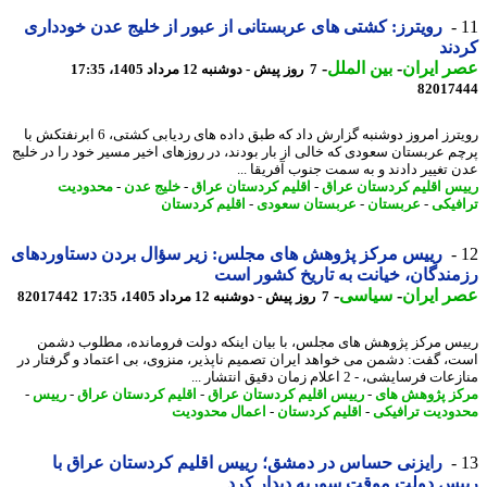
رویترز: کشتی های عربستانی از عبور از خلیج عدن خودداری
ند
 ایران
-
بین الملل
-
7 روز پیش - دوشنبه 12 مرداد 1405، 17:35
82017
رویترز امروز دوشنبه گزارش داد که طبق داده های ردیابی کشتی، 6 ابرنفتکش با
م عربستان سعودی که خالی از بار بودند، در روزهای اخیر مسیر خود را در خلیج
 تغییر دادند و به سمت جنوب آفریقا ...
س اقلیم کردستان عراق
-
اقلیم کردستان عراق
-
خلیج عدن
-
محدودیت
فیکی
-
عربستان
-
عربستان سعودی
-
اقلیم کردستان
رییس مرکز پژوهش های مجلس: زیر سؤال بردن دستاوردهای
ندگان، خیانت به تاریخ کشور است
 ایران
-
سیاسی
-
7 روز پیش - دوشنبه 12 مرداد 1405، 17:35
82017442
س مرکز پژوهش های مجلس، با بیان اینکه دولت فرومانده، مطلوب دشمن
، گفت: دشمن می خواهد ایران تصمیم ناپذیر، منزوی، بی اعتماد و گرفتار در
 فرسایشی، - 2 اعلام زمان دقیق انتشار ...
ز پژوهش های
-
رییس اقلیم کردستان عراق
-
اقلیم کردستان عراق
-
رییس
-
ودیت ترافیکی
-
اقلیم کردستان
-
اعمال محدودیت
رایزنی حساس در دمشق؛ رییس اقلیم کردستان عراق با
س دولت موقت سوریه دیدار کرد