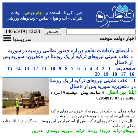
-
-
-
-
خبر
کرونا
استخدام
جام جهانی
اوقات
-
-
-
شرعی
آب و هوا
تماس
ویدئوهای ورزشی
13:33 | 1405/5/19
ار دولت موقت
سرویسها
امضای یادداشت تفاهم درباره حضور نظامی روسیه در سوریه
عقب نشینی نیروهای ترکیه از یک روستا در «عفرین» سوریه پس
8 سال
حه بعد
1
2
3
4
5
6
7
8
9
10
11
12
13
14
15
20
19
18
17
عقب نشینی نیروهای ترکیه از یک روستا
«عفرین» سوریه پس از 8 سال
ا
-
بین الملل
-
6 ساعت پیش - دوشنبه 19 مرداد
82058818
1405
بع محلی در حلب در سوریه از خروج نیروهای ترکیه
روستای «جلبَره» در حومه عفرین پس از هشت
 خبر دادند؛ نیروهای ترکیه پس از استقرار در این روستا، - به گزارش ایلنا، منابع
ی در حلب ...
وهای ترکیه
-
نیروها
-
روستا
-
ترکیه
-
سوریه
-
روستای
-
عفرین