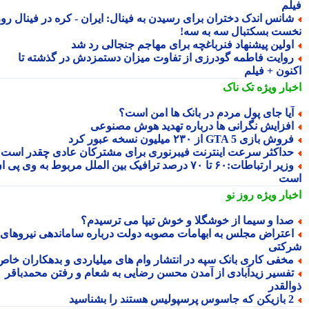
لم
انس اندک دختران برای رسیدن به فینال: ایران - کره در فینال روز
ست بسکتبال سه به سه!
ولین پیشنهاد فنرباغچه برای مهاجم جنجالی رد شد
وایت فاطمه گودرزی از تفاوت میزان دستمزدش در گذشته تا
نون + فیلم
بار ویژه
تک ناک
یا جای پول مردم در بانک ها امن است؟
فزایش نگرانی ها درباره تهدید هوش مصنوعی
وش بازی GTA 5 از ۲۳۰ میلیون نسخه عبور کرد
داکثر سرعت اینترنت فیبرنوری برای مشترکان عادی چقدر است؟
وزیر ارتباطات:۶۰ تا ۷۰ درصد ترافیک بین الملل مربوط به وی پی ان
ت
بار ویژه
روز نو
دا و سیما از خوشگلا و خوش تیپا می ترسیدم؟
عتراض مجلس به ابهامات مصوبه دولت درباره ساماندهی نیروهای
کتی
خفی کاری بانک سپه در انتشار وام های میلیاردی و بدهکاران خاص
فسیر زیدآبادی از آمدن محسن رضایی به شعام و رفتن محمدباقر
القدر
 جاسوس پرسپولیس هستند را بشناسید