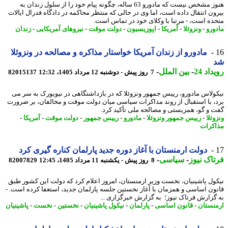
هنوز مشخص نیست که مادورو 63 ساله، چگونه پیام خود را از سلول زندان به
ون انتقال داده است، اما وی در حالی که منتظر محاکمه در دادگاه فدرال ایالات
ده است، - مرتبا با وکلای خود در تماس است.
ورو
-
ونزوئلا
-
آمریکا
-
اپوزیسیون
-
دولت موقت
-
نیروهای آمریکایی
-
زندان
مادورو از زندان آمریکا خواستار مذاکره و مصالحه در ونزوئلا
اد 24
-
بین الملل
-
7 روز پیش - دوشنبه 12 مرداد 1405، 12:32
82015137
ولاس مادورو، رییس جمهور ونزوئلا که در بازداشتگاهی در نیویورک به سر می
، با استقبال از روند مذاکرات سیاسی میان دولت موقت و مخالفان، بر ضرورت
 و گو، همزیستی و مصالحه ملی تأکید کرد.
ئلا
-
رییس جمهور ونزوئلا
-
مادورو
-
رییس جمهور
-
دولت موقت
-
آمریکا
-
کرات
دولت ارمنستان با آغاز دوره جدید پارلمان کناره گیری کرد
اک نیوز
-
سیاسی
-
8 روز پیش - یکشنبه 11 مرداد 1405، 12:45
82007829
ول پاشینیان، نخست وزیر ارمنستان، امروز اعلام کرد که دولت این کشور طبق
ون اساسی و همزمان با آغاز نخستین جلسه پارلمان جدید، استعفا کرده است. -
گزارش فرتاک نیوز؛ به گزارش خبرگزاری ...
نستان
-
قانون اساسی
-
پارلمان
-
نیکول پاشینیان
-
نخستین
-
نخست
-
پاشینیان