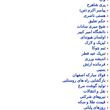
ری شاهرخ
یامبر اکرم (ص)
ستی ناصری
کم تعلیق
یخ میری سادات
انشگاه امیر کبیر
ولسان هیوندای
یزیک و لازک
یم چوکا
بریک عید فطر
ندیشه ورزی
رمانده ارتش
مبیی
ولاد مبارکه اصفهان
ازگشایی راه های روستایی
ولید گوشت مرغ
قل و انتقالات
یروهای شرکتی
یمت طلا و سکه
وزهای پایانی