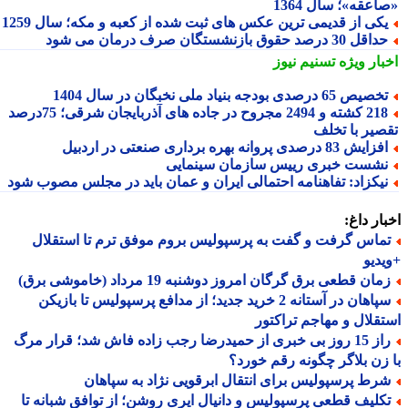
عقه»؛ سال 1364
کی از قدیمی ترین عکس های ثبت شده از کعبه و مکه؛ سال 1259
اقل 30 درصد حقوق بازنشستگان صرف درمان می شود
بار ویژه
تسنیم نیوز
صیص 65 درصدی بودجه بنیاد ملی نخبگان در سال 1404
218 کشته و 2494 مجروح در جاده های آذربایجان شرقی؛ 75درصد
صیر با تخلف
زایش 83 درصدی پروانه بهره برداری صنعتی در اردبیل
شست خبری رییس سازمان سینمایی
یکزاد: تفاهنامه احتمالی ایران و عمان باید در مجلس مصوب شود
ار داغ:
ماس گرفت و گفت به پرسپولیس بروم موفق ترم تا استقلال
دیو
ان قطعی برق گرگان امروز دوشنبه 19 مرداد (خاموشی برق)
سپاهان در آستانه 2 خرید جدید؛ از مدافع پرسپولیس تا بازیکن
قلال و مهاجم تراکتور
راز 15 روز بی خبری از حمیدرضا رجب زاده فاش شد؛ قرار مرگ
زن بلاگر چگونه رقم خورد؟
رط پرسپولیس برای انتقال ابرقویی نژاد به سپاهان
کلیف قطعی پرسپولیس و دانیال ایری روشن؛ از توافق شبانه تا