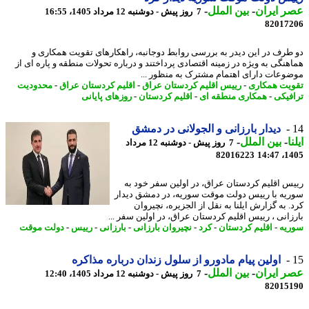
 ایران
-
بین الملل
-
7 روز پیش - دوشنبه 12 مرداد 1405، 16:55
82017
طرف در این دیدر به بررسی روابط دوجانبه، راهکارهای تقویت همکاری و
هنگی به ویژه در زمینه اقتصادی پرداختند و درباره تحولات منطقه و پاره ای از
وعات دارای اهتمام مشترک به منظور ...
یت همکاری
-
رییس اقلیم کردستان عراق
-
اقلیم کردستان عراق
-
محدودیت
فیکی
-
همکاری منطقه ای
-
اقلیم کردستان
-
روزهای پایانی
دیدار بارزانی و الجولانی در دمشق
ا
-
بین الملل
-
7 روز پیش - دوشنبه 12 مرداد
82016223
1405
س اقلیم کردستان عراق، در اولین سفر خود به
یه با رییس دولت موقت سوریه، در دمشق دیدار
. به گزارش ایلنا به نقل از الجزیره، نچیروان
زانی ، رییس اقلیم کردستان عراق، در اولین سفر ...
یه
-
اقلیم کردستان
-
کرد
-
نچیروان بارزانی
-
بارزانی
-
رییس
-
دولت موقت
اولین پیام مادورو از سلول زندان درباره مذاکره
 ایران
-
بین الملل
-
7 روز پیش - دوشنبه 12 مرداد 1405، 12:40
82015