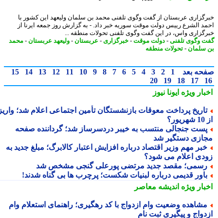
گزاری عربستان از گفت وگوی تلفنی محمد بن سلمان ولیعهد این کشور با
د الشرع رییس دولت موقت سوریه خبر داد. - به گزارش روز جمعه ایرنا از
گزاری واس، در این گفت وگوی تلفنی تحولات منطقه ...
 وگوی تلفنی
-
دولت موقت
-
خبرگزاری
-
عربستان
-
ولیعهد عربستان
-
محمد
سلمان
-
تحولات منطقه
حه بعد
1
2
3
4
5
6
7
8
9
10
11
12
13
14
15
20
19
18
17
بار ویژه
ایونا نیوز
اریخ پرداخت معوقات بازنشستگان تأمین اجتماعی اعلام شد؛ واریز
ر؟
ست جنجالی منتسب به خیبر دردسرساز شد؛ گرداننده صفحه
ازی دستگیر شد
بر مهم وزیر اقتصاد درباره افزایش اعتبار کالابرگ؛ مبلغ جدید به
دی اعلام می شود؟
سمی؛ مقصد جدید مرتضی پورعلی گنجی مشخص شد
اور قدیمی درباره لبنیات شکست؛ پرچرب ها بی گناه شدند!
بار ویژه
اندیشه معاصر
شاهده وضعیت وام ازدواج با کد رهگیری؛ راهنمای استعلام وام
دواج و پیگیری ثبت نام