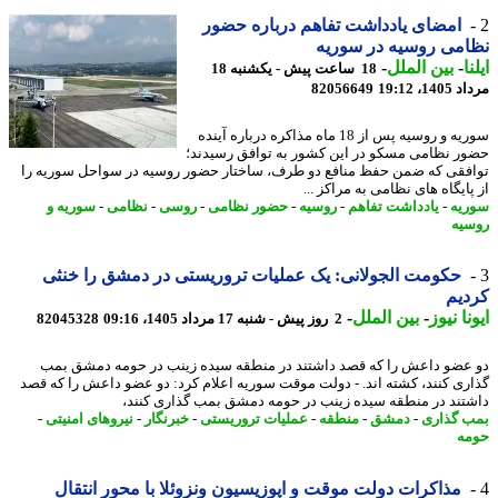
امضای یادداشت تفاهم درباره حضور
می روسیه در سوریه
ا
-
بین الملل
-
18 ساعت پیش - یکشنبه 18
1، 19:12
82056649
سوریه و روسیه پس از 18 ماه مذاکره درباره آینده
ر نظامی مسکو در این کشور به توافق رسیدند؛
فقی که ضمن حفظ منافع دو طرف، ساختار حضور روسیه در سواحل سوریه را
ایگاه های نظامی به مراکز ...
یه
-
یادداشت تفاهم
-
روسیه
-
حضور نظامی
-
روسی
-
نظامی
-
سوریه و
یه
حکومت الجولانی: یک عملیات تروریستی در دمشق را خنثی
یم
نا نیوز
-
بین الملل
-
2 روز پیش - شنبه 17 مرداد 1405، 09:16
82045328
عضو داعش را که قصد داشتند در منطقه سیده زینب در حومه دمشق بمب
ری کنند، کشته اند. - دولت موقت سوریه اعلام کرد: دو عضو داعش را که قصد
تند در منطقه سیده زینب در حومه دمشق بمب گذاری کنند،
 گذاری
-
دمشق
-
منطقه
-
عملیات تروریستی
-
خبرنگار
-
نیروهای امنیتی
-
ه
مذاکرات دولت موقت و اپوزیسیون ونزوئلا با محور انتقال