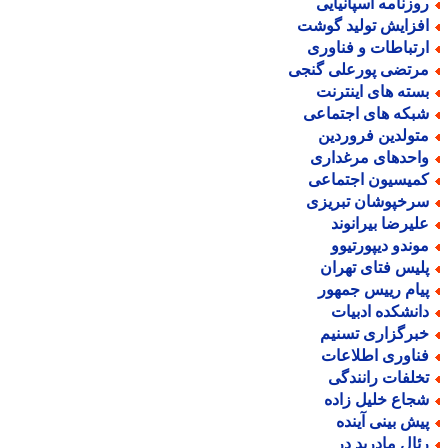
وزنامه اسپانیایی
فزایش تولید گوشت
رتباطات و فناوری
رتضی پورعلی گنجی
سته های اینترنت
بکه های اجتماعی
تولدین فروردین
احدهای مرغداری
میسیون اجتماعی
رخپوشان تبریزی
لیرضا بیرانوند
وندو دیپورتیوو
لیس فتای تهران
یام رییس جمهور
انشکده ادبیات
برگزاری تسنیم
ناوری اطلاعات
خلفات رانندگی
جاع خلیل زاده
یش بینی آینده
ئال مادرید در