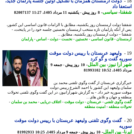
دولت ارمنستان همزمان با تشکیل اولین جلسه پارلمان جدید،
عفا داد
نا
-
سیاسی
-
8 روز پیش - یکشنبه 11 مرداد 1405، 11:27
82007137
نا دولت ارمنستان روز یکشنبه، مطابق با الزامات قانون اساسی این کشور،
از آنکه پارلمان تازه منتخب ارمنستان نخستین جلسه خود را در پایتخت، -
نا – دولت ارمنستان روز یکشنبه، مطابق ...
نستان
-
قانون اساسی
-
نخستین
-
نخست
-
دولت
-
اساس
-
پارلمان
ولیعهد عربستان با رییس دولت موقت
یه گفت و گو کرد
 آرا نیوز
-
بین الملل
-
10 روز پیش - جمعه 9
1، 10:52
81993102
گزاری عربستان از گفت وگوی تلفنی محمد بن
ان ولیعهد این کشور با احمد الشرع رییس دولت
ت سوریه خبر داد. - به گزارش شهرآرانیوز، در این گفت وگوی تلفنی تحولات
قه و جهان و تلاش های ...
 وگوی تلفنی
-
عربستان
-
دولت موقت
-
ائتلاف دریایی
-
محمد بن سلمان
-
لات منطقه
-
امنیت منطقه
گفت وگوی تلفنی ولیعهد عربستان با رییس دولت موقت
ریه
ا
-
بین الملل
-
10 روز پیش - جمعه 9 مرداد 1405، 10:25
81992933