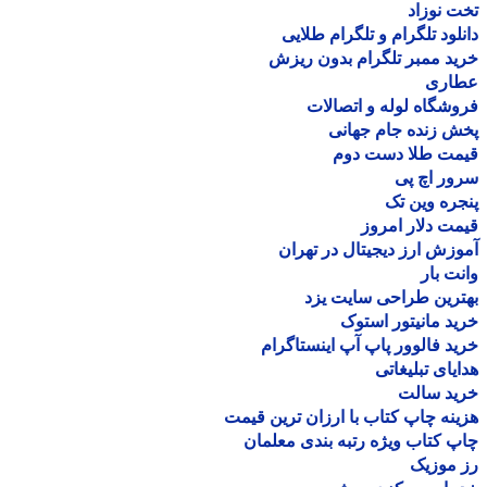
 نوزاد
لود تلگرام و تلگرام طلایی
د ممبر تلگرام بدون ریزش
اری
شگاه لوله و اتصالات
 زنده جام جهانی
مت طلا دست دوم
ر اچ پی
ره وین تک
ت دلار امروز
زش ارز دیجیتال در تهران
ت بار
رین طراحی سایت یزد
د مانیتور استوک
د فالوور پاپ آپ اینستاگرام
یای تبلیغاتی
ید سالت
نه چاپ کتاب با ارزان ترین قیمت
 کتاب ویژه رتبه بندی معلمان
موزیک