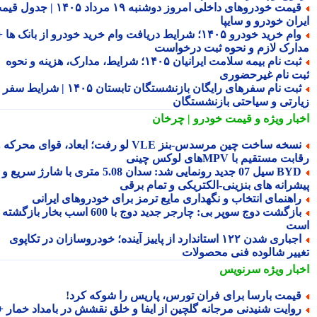
قیمت خودروهای داخلی امروز دوشنبه ۱۹ مرداد ۱۴۰۵ | جدول قیمت
ران خودرو و سایپا
وام خرید خودرو ۱۴۰۵؛ شرایط دریافت وام خرید خودرو از بانک ها +
ارک لازم و نحوه ثبت درخواست
ثبت نام بیمه سلامت ایرانیان ۱۴۰۵؛ شرایط، مدارک، هزینه و نحوه
ت نام غیرحضوری
ثبت نام سفرهای رایگان بازنشستگان تابستان ۱۴۰۵ | شرایط سفر
ارتی و سیاحتی بازنشستگان
بار ویژه
و قیمت خودرو | چرخان
نسخه ساخت چین مرسدس‑بنز VLE لو رفت؛ ابعاد، قوای محرکه و
ت مستقیم با MPVهای لوکس چینی
BYD سیل 07 جدید رونمایی شد: سدان 5.08 متری با شارژ سریع و
شرانه های بنزینی-الکتریکی و تمام برقی
اهنمای انتخاب و نگهداری مایع ترمز برای خودروهای ایرانی
بازگشت دوج سوپر بی: چارجر جدید دوج با 600 اسب بخار بازگشته
ت
اجباری شدن ۱۲۲ استاندارد از پاییز آینده؛ خودروسازان در تکاپوی
ییر شالوده فنی محصولات
بار ویژه
سرنویس
یمت بارسا برای فران تورس، پاریس را شوکه کرد!
وایت شنیدنی مرجانه گلچین از ایفا و خلق نقشش در بامداد خمار +