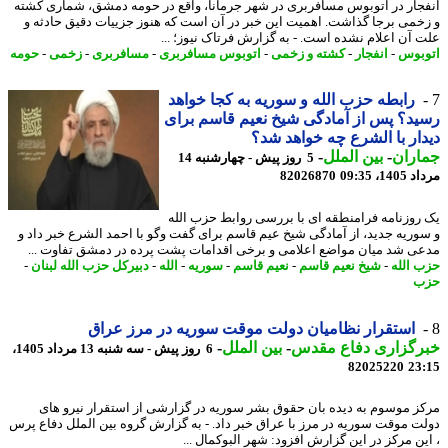
جار در اتوبوس مسافربری در شهر جرمانا، واقع در حومه دمشق، شماری کشته
خمی برجا گذاشت. اهمیت این خبر در آن است که هنوز جزییات دقیق حادثه و
 آن اعلام نشده است. - به گزارش فرتاک نیوز؛ ...
بوس
-
انفجار
-
کشته و زخمی
-
اتوبوس مسافربری
-
مسافربری
-
زخمی
-
حومه
رابطه حزب الله و سوریه به کجا خواهد
د؟ پس از آمادگی شیخ نعیم قاسم برای
ار با الشرع چه خواهد شد؟
اران
-
بین الملل
-
5 روز پیش - چهارشنبه 14
1، 09:35
82026870
روزنامه فرامنطقه ای با بررسی روابط حزب الله
وریه جدید، از آمادگی شیخ عیم قاسم برای گفت وگو با احمد الشرع خبر داد و
ی شد میان مواضع اعلامی و برخی اقدامات پشت پرده در دمشق تفاوت ...
 الله
-
شیخ نعیم قاسم
-
نعیم قاسم
-
سوریه
-
الله
-
دبیرکل حزب الله لبنان
-
ب
استقرار نظامیان دولت موقت سوریه در مرز عراق
رگزاری دفاع مقدس
-
بین الملل
-
6 روز پیش - سه شنبه 13 مرداد 1405،
82025220
23
ز موسوم به دیده بان حقوق بشر سوریه در گزارشی از استقرار نیرو های
ت موقت سوریه در مرز با عراق خبر داد. - به گزارش گروه بین الملل دفاع پرس
ین مرکز در این گزارش افزود: شهر البوکمال ...