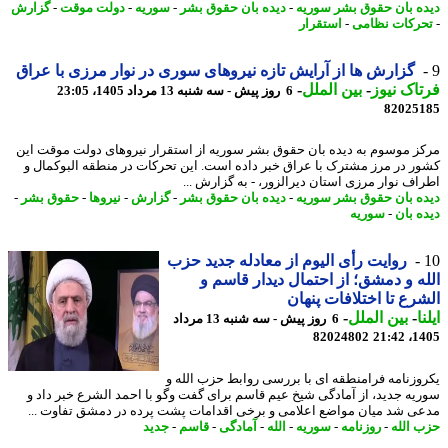
ه بان حقوق بشر سوریه
-
دیده بان حقوق بشر
-
سوریه
-
دولت موقت
-
گزارش
رکات نظامی
-
استقرار
گزارش ها از آرایش تازه نیروهای سوری در نوار مرزی با عراق
اک نیوز
-
بین الملل
-
6 روز پیش - سه شنبه 13 مرداد 1405، 23:05
82025
ز موسوم به دیده بان حقوق بشر سوریه از استقرار نیروهای دولت موقت این
ر در مرز مشترک با عراق خبر داده است. این تحرکات در منطقه البوکمال و
اف نوار مرزی استان دیرالزور، - به گزارش ...
ه بان حقوق بشر سوریه
-
دیده بان حقوق بشر
-
گزارش
-
نیروها
-
حقوق بشر
-
ه بان
-
سوریه
روایت رأی الیوم از معادله جدید حزب
ه و دمشق؛ از احتمال دیدار قاسم و
رع تا اختلافات پنهان
ا
-
بین الملل
-
6 روز پیش - سه شنبه 13 مرداد
82024802
1405
وزنامه فرامنطقه ای با بررسی روابط حزب الله و
یه جدید، از آمادگی شیخ عیم قاسم برای گفت وگو با احمد الشرع خبر داد و
ی شد میان مواضع اعلامی و برخی اقدامات پشت پرده در دمشق تفاوت ...
 الله
-
روزنامه
-
سوریه
-
الله
-
آمادگی
-
قاسم
-
جدید