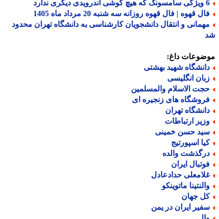
درویدی دیگری ندارد
ل قهوه | فال قهوه روزانه سه شنبه 20 مرداد ماه 1405
همانی و انتقال دانشجویان کارشناسی به دانشگاه تهران محدود
ضوعات داغ:
انشگاه شهید بهشتی
بان انگلیسی
جت الاسلام والمسلمین
روشگاه های زنجیره ای
انشگاه تهران
زیر ارتباطات
ید حسن خمینی
یا اسپورتیج
رگذشت والده
وتبال ایران
لامعلی حدادعادل
النتینا ماتوینکو
ل جهان
فیر ایران در یمن
ال