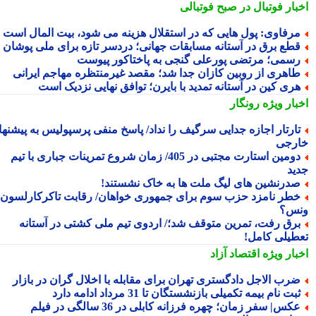
بار فوتبال در صبح فوتبالی
رفاوی: پول هایی که در استقلال هزینه می شود، بیت المال است
طع برق در آستانه مسابقات جهانی؛ دردسر تازه برای ملی پوشان
سمی؛ مرتضی پورعلی گنجی به پاختاکور پیوست
اهری از روبین کازان جدا شد؛ مقصد غیرمنتظره مهاجم ایرانی
ری کین در آستانه تمدید با بایرن؛ توافق نهایی نزدیک است
بار ویژه
رونگار
ارتار اجازه جدایی سرگیف را نداد/ پاسخ منفی پرسپولیس به پیشنهاد
رجی
دومین استارت مجتبی در 405/ زمان شروع تمرینات جباری با تیم
ید
درنشین های لیگ ملت ها به خاک نشستند!
طر نامزد حزب سوم برای جمهوری خواهان/ رقابت تاکرکارلسون با
س؟
رق رفت، تمرین متوقف شد؛/ اردوی تیم ملی کشتی در آستانه
طیلی کامل!
بار ویژه
اقتصاد آزاد
رب الاجل دادگستری تهران برای مقابله با اخلال گران در بازار
بت نام بیمه تکمیلی بازنشستگان تا 31 مرداد ادامه دارد
عکس| سفر زمان؛ چهره فرزانه کابلی در 36 سالگی در فیلم