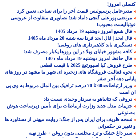
لی امروز!
دیرعامل پرسپولیس قیمت آخر را برای نساجی تعیین کرد
رتضی پورعلی گنجی داماد شد؛ تصاویری متفاوت از عروسی
بالیست محبوب!
ل شمع امروز دوشنبه 19 مرداد 1405
ل ابجد | فال ابجد فردا سه شنبه 20 مرداد ماه 1405
ستگیری باند کلاهبرداری های روغنی!
افه مشهور خیابان ویلا در این روزها یکبار مصرف شد!
ل حافظ امروز دوشنبه 19 مرداد ماه 1405
ح فروش کیا اسپورتیج 2025 با قیمت قطعی
حوه فعالیت فروشگاه های زنجیره ای شهر ما مشهد در روز های
انی دهه آخر صفر
وزیر ارتباطات:60 تا 70 درصد ترافیک بین الملل مربوط به وی پی
 است
روغی که نتانیاهو به سردار وحیدی نسبت داد
زییات مدل جدید وزارت ارتباطات برای تأمین زیرساخت هوش
نوعی
سخه ظریف برای ایران پس از جنگ؛ روایت میهنی از دستاورد ها
غییر در حکمرانی
یر داغ خشک و ترد مجلسی بدون روغن + طرز تهیه