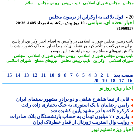
لس
-
مجلس شورای اسلامی
-
نایب رییس
-
رییس مجلس
-
اسلام
قول تلافی به اوکراین از تریبون مجلس
ار لحظه ای
-
سیاسی
-
10 روز پیش - یکشنبه 4 مرداد 1405، 20:36
81960
ب رییس مجلس شورای اسلامی در واکنش به اقدام اخیر اوکراین، از پاسخ
ان سخن گفت و تأکید کرد هر نقطه ای که مبدأ تجاوز به خاک کشور باشد، با
نش نیروهای مسلح روبه رو خواهد شد. این موضع ...
ب رییس مجلس شورای اسلامی
-
رییس مجلس شورای اسلامی
-
مجلس
ای اسلامی
-
اوکراین
-
نایب رییس مجلس
-
نیروهای مسلح
-
شورای اسلامی
حه بعد
1
2
3
4
5
6
7
8
9
10
11
12
13
14
15
20
19
18
17
بار ویژه
روز نو
ابی از نیما شاهرخ شاهی و دو برادر مشهور سینمای ایران
امین رضاییان با یک استوری به جنگ بختیاری زاده رفت
رکره کافه ها در مشهد پایین کشیده شد
یزی 75 میلیون تومان به حساب بازنشستگان بانک صادرات
وایت وال استریت ژورنال از قمار خطرناک ایران
بار ویژه
تسنیم نیوز