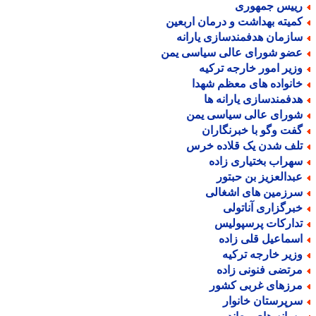
ییس جمهوری
میته بهداشت و درمان اربعین
ازمان هدفمندسازی یارانه
ضو شورای عالی سیاسی یمن
زیر امور خارجه ترکیه
انواده های معظم شهدا
دفمندسازی یارانه ها
ورای عالی سیاسی یمن
فت وگو با خبرنگاران
لف شدن یک قلاده خرس
هراب بختیاری زاده
بدالعزیز بن حبتور
رزمین های اشغالی
برگزاری آناتولی
دارکات پرسپولیس
سماعیل قلی زاده
زیر خارجه ترکیه
رتضی فنونی زاده
رزهای غربی کشور
رپرستان خانوار