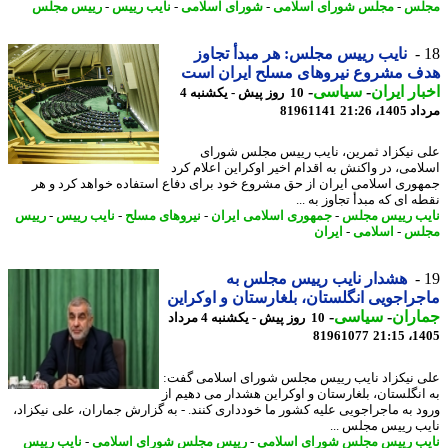
لس
-
مجلس شورای اسلامی
-
شورای اسلامی
-
نایب رییس
-
رییس مجلس
نایب رییس مجلس: هر مبدأ تجاوز
ف مشروع نیروهای مسلح ایران است
ار ایران
-
سیاسی
-
10 روز پیش - یکشنبه 4
1، 21:26
81961141
 نیکزاد ثمرین، نایب رییس مجلس شورای
امی، در واکنش به اقدام اخیر اوکراین اعلام کرد
وری اسلامی ایران از حق مشروع خود برای دفاع استفاده خواهد کرد و هر
 ای که مبدأ تجاوز به ...
ب رییس مجلس
-
جمهوری اسلامی ایران
-
نیروهای مسلح
-
نایب رییس
-
رییس
لس
-
اسلامی
-
ایران
هشدار نایب رییس مجلس به
راجویی انگلستان، بلغارستان و اوکراین
اران
-
سیاسی
-
10 روز پیش - یکشنبه 4 مرداد
81961077
1405
 نیکزاد نایب رییس مجلس شورای اسلامی گفت:
انگلستان، بلغارستان و اوکراین هشدار می دهیم از
د به ماجراجویی علیه کشور ما خودداری کنند. - به گزارش جماران، علی نیکزاد،
ب رییس مجلس ...
ب رییس مجلس شورای اسلامی
-
رییس مجلس شورای اسلامی
-
نایب رییس