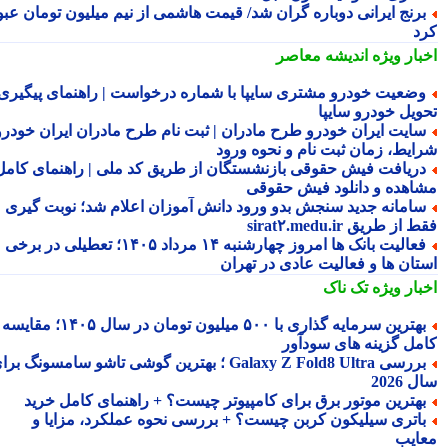
رنج ایرانی دوباره گران شد/ قیمت هاشمی از نیم میلیون تومان عبور
د
بار ویژه
اندیشه معاصر
ضعیت خودرو مشتری سایپا با شماره درخواست | راهنمای پیگیری
ویل خودرو سایپا
ایت ایران خودرو طرح مادران | ثبت نام طرح مادران ایران خودرو،
ایط، زمان ثبت نام و نحوه ورود
ریافت فیش حقوقی بازنشستگان از طریق کد ملی | راهنمای کامل
اهده و دانلود فیش حقوقی
امانه جدید سنجش بدو ورود دانش آموزان اعلام شد؛ نوبت گیری
از طریق sirat۲.medu.ir
فعالیت بانک ها امروز چهارشنبه ۱۴ مرداد ۱۴۰۵؛ تعطیلی در برخی
تان ها و فعالیت عادی در تهران
بار ویژه
تک ناک
بهترین سرمایه گذاری با ۵۰۰ میلیون تومان در سال ۱۴۰۵؛ مقایسه
مل گزینه های سودآور
بررسی Galaxy Z Fold8 Ultra ؛ بهترین گوشی تاشو سامسونگ برای
2026
هترین موتور برق برای کامپیوتر چیست؟ + راهنمای کامل خرید
اتری سیلیکون کربن چیست؟ + بررسی نحوه عملکرد، مزایا و
ایب