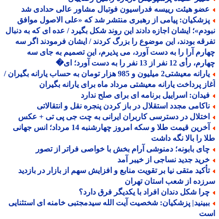
ضو هیئت رییسه فدراسیون فوتبال مشاور عالی حدادی شد
زشکیان: پیامی از رهبری منتشر شد که «علی الاصول موافق
دم»؛ ایشان اجازه دادند این روند شکل بگیرد / عده ای که به دنبال
قه بودند، این موضوع را بزرگ کردند / ایشان فرمودند اگر سه
رم آرا را به دست آورد، می پذیرم، این تصمیم به جای سه
 12 نفر از 13 نفر را به دست آورد؛ ای�
یارانه معیشتی2 میلیون و 985 هزار تومان به حساب یارانه بگیران /
ز پرداخت یارانه معیشتی مرداد ماه برای یارانه بگیران
یدان: اسراییل برنامه ای برای صلح ندارد
اکامی مجدد استقلال در باز کردن پنجره نقل و انتقالاتی
ختلال در دسترسی کاربران ایرانی به چت جی پی تی + عکس
آخرین قیمت طلا و سکه امروز چهارشنبه 14 مرداد؛ انس جهانی
 را بالا نگه داشت
ای بابونه؛ دمنوشی آرام بخش با خواصی فراتر از تصور
رید جدید نساجی از خیبر آمد
أکید متقی نیا بر تقویت منابع و افزایش سهم از بازار در بازدید
ده از شعب استان تهران
را شکل دندان افراد با یکدیگر فرق دارد؟
بینید| پزشکیان: شخصیت آیت الله سیدمجتبی خامنه ای استثنایی
ت