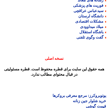
سانه های معاند
وریت های پزشکی
یدعباس عراقچی
انشگاه لرستان
شکلات اقتصادی
یلاد میداوودی
اشگاه استقلال
فت وگوی تلفنی
نسخه اصلی
مه حقوق این سایت برای قطره محفوظ است. قطره مسئولیتی
در قبال محتوای مطالب ندارد.
وبروکرز: مرجع معرفی بروکرها
د شلوار جین زنانه
مت گوشی