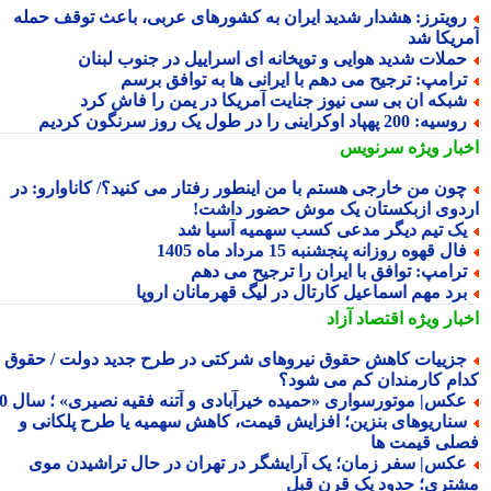
ویترز: هشدار شدید ایران به کشورهای عربی، باعث توقف حمله
ریکا شد
ملات شدید هوایی و توپخانه ای اسراییل در جنوب لبنان
رامپ: ترجیح می دهم با ایرانی ها به توافق برسم
بکه ان بی سی نیوز جنایت آمریکا در یمن را فاش کرد
یه: 200 پهپاد اوکراینی را در طول یک روز سرنگون کردیم
بار ویژه
سرنویس
ون من خارجی هستم با من اینطور رفتار می کنید؟/ کاناوارو: در
دوی ازبکستان یک موش حضور داشت!
ک تیم دیگر مدعی کسب سهمیه آسیا شد
ال قهوه روزانه پنجشنبه 15 مرداد ماه 1405
رامپ: توافق با ایران را ترجیح می دهم
رد مهم اسماعیل کارتال در لیگ قهرمانان اروپا
بار ویژه
اقتصاد آزاد
زییات کاهش حقوق نیروهای شرکتی در طرح جدید دولت / حقوق
ام کارمندان کم می شود؟
کس| موتورسواری «حمیده خیرآبادی و آتنه فقیه نصیری» ؛ سال 70
ناریوهای بنزین؛ افزایش قیمت، کاهش سهمیه یا طرح پلکانی و
لی قیمت ها
کس| سفر زمان؛ یک آرایشگر در تهران در حال تراشیدن موی
تری؛ حدود یک قرن قبل