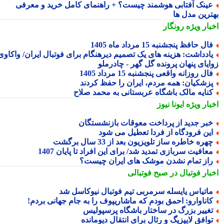
ینک آفتابی هوشمند چیست؟ + راهنمای کامل خرید و معرفی
ترین مدل ها
بار ویژه
رونگار
ال حافظ پنجشنبه 15 مرداد ماه 1405
ادداشت: هزینه های یک تصمیم دیرهنگام برای فوتبال ایران/ واکاوی
ایای پنهان پرونده گل گهر - چادرملو
ال روزانه واقعی پنجشنبه 15 مرداد 1405
زشکیان: همه مردم، ایران را حفظ کردند
نایه مالک باشگاه عربستانی به محمد صلاح
بار ویژه
ایونا نیوز
بر جدید از پرداخت معوقات بازنشستگان
ین فرودگاه از فردا تعطیل می شود
هره خاطره ساز تلویزیون بعد از 33 سال برگشت
عافیت سربازی تمدید شد/ برای این افراد تا پایان 1407
از تمام نشدن موشک های ایران چیست؟
بار فوتبال در صبح فوتبالی
اتیاس یایسله سرمربی تیم فوتبال نیوکاسل شد
اناوارو: احمق بودم که ماشاریپوف را به جام جهانی بردم!
غییر بزرگ در ساختار باشگاه پرسپولیس
وافق لایپزیگ و رئال برای انتقال دیومانده