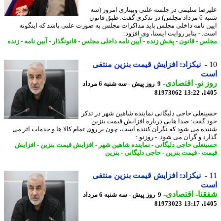
رضا سلیمی در جلسه علنی وبیناری امروز (سه
شنبه 6 مرداد مجلس) در تذکری گفت: طبق قانون
ن نامه داخلی مجلس باید مذاکرات مجلس به صورت علنی باشد که اینگونه
. - بنابر روایت ایسنا، وی افزود:
لس
-
قانون
-
پخش زنده
-
آیین نامه داخلی مجلس
-
قانونگذار
-
آیین نامه
-
زنده
نیکزاد: افزایش قیمت بنزین منتفی
ت
 نو
-
اقتصادی
-
9 روز پیش - سه شنبه 6 مرداد
81973062
1405
نعلی حاجی دلیگانی نماینده شاهین شهر در تذکر
 گفت: صدا هایی درباره افزایش قیمت بنزین
ده می شود که نگران کننده است، چون بر روی تمام کالا ها و خدمات اثر می
رد و گران می شود. - روزنو :
نعلی حاجی دلیگانی
-
نماینده شاهین شهر
-
افزایش قیمت بنزین
-
افزایش
ت
-
قیمت بنزین
-
حاجی دلیگانی
-
بنزین
نیکزاد: افزایش قیمت بنزین منتفی
ت
نا
-
اقتصادی
-
9 روز پیش - سه شنبه 6 مرداد
81973023
1405