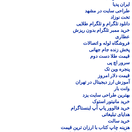
ان پدیا
احی سایت در مشهد
 نوزاد
لود تلگرام و تلگرام طلایی
د ممبر تلگرام بدون ریزش
اری
شگاه لوله و اتصالات
 زنده جام جهانی
مت طلا دست دوم
ر اچ پی
ره وین تک
ت دلار امروز
زش ارز دیجیتال در تهران
ت بار
رین طراحی سایت یزد
د مانیتور استوک
د فالوور پاپ آپ اینستاگرام
یای تبلیغاتی
ید سالت
نه چاپ کتاب با ارزان ترین قیمت