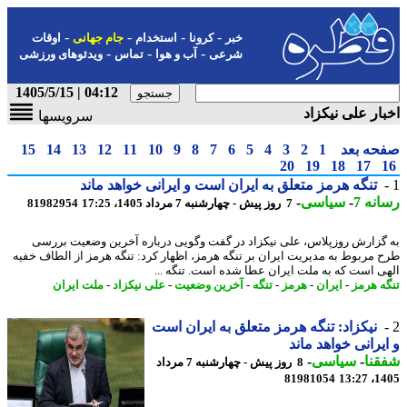
-
-
-
-
خبر
کرونا
استخدام
جام جهانی
اوقات
-
-
-
شرعی
آب و هوا
تماس
ویدئوهای ورزشی
04:12 | 1405/5/15
ار علی نیکزاد
سرویسها
حه بعد
1
2
3
4
5
6
7
8
9
10
11
12
13
14
15
20
19
18
17
تنگه هرمز متعلق به ایران است و ایرانی خواهد ماند
نه 7
-
سیاسی
-
7 روز پیش - چهارشنبه 7 مرداد 1405، 17:25
81982954
گزارش روزپلاس، علی نیکزاد در گفت وگویی درباره آخرین وضعیت بررسی
 مربوط به مدیریت ایران بر تنگه هرمز، اظهار کرد: تنگه هرمز از الطاف خفیه
ی است که به ملت ایران عطا شده است. تنگه ...
ه هرمز
-
ایران
-
هرمز
-
تنگه
-
آخرین وضعیت
-
علی نیکزاد
-
ملت ایران
نیکزاد: تنگه هرمز متعلق به ایران است
یرانی خواهد ماند
نا
-
سیاسی
-
8 روز پیش - چهارشنبه 7 مرداد
81981054
1405