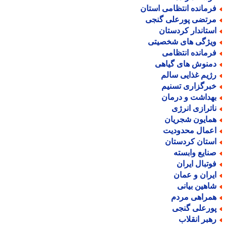
رمانده انتظامی استان
رتضی پورعلی گنجی
ستاندار کردستان
یژگی های شخصیتی
رمانده انتظامی
منوش های گیاهی
ژیم غذایی سالم
برگزاری تسنیم
هداشت و درمان
اترازی انرژی
مایون شجریان
عمال محدودیت
ستان کردستان
نایع وابسته
وتبال ایران
یران و عمان
اهین بیانی
مراهی مردم
ورعلی گنجی
هبر انقلاب