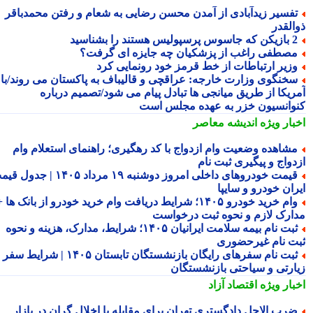
فسیر زیدآبادی از آمدن محسن رضایی به شعام و رفتن محمدباقر
القدر
 جاسوس پرسپولیس هستند را بشناسید
صطفی راغب از پزشکیان چه جایزه ای گرفت؟
زیر ارتباطات از خط قرمز خود رونمایی کرد
خنگوی وزارت خارجه: عراقچی و قالیباف به پاکستان می روند/با
ریکا از طریق میانجی ها تبادل پیام می شود/تصمیم درباره
وانسیون خزر به عهده مجلس است
بار ویژه
اندیشه معاصر
شاهده وضعیت وام ازدواج با کد رهگیری؛ راهنمای استعلام وام
دواج و پیگیری ثبت نام
قیمت خودروهای داخلی امروز دوشنبه ۱۹ مرداد ۱۴۰۵ | جدول قیمت
ران خودرو و سایپا
وام خرید خودرو ۱۴۰۵؛ شرایط دریافت وام خرید خودرو از بانک ها +
ارک لازم و نحوه ثبت درخواست
ثبت نام بیمه سلامت ایرانیان ۱۴۰۵؛ شرایط، مدارک، هزینه و نحوه
ت نام غیرحضوری
ثبت نام سفرهای رایگان بازنشستگان تابستان ۱۴۰۵ | شرایط سفر
ارتی و سیاحتی بازنشستگان
بار ویژه
اقتصاد آزاد
رب الاجل دادگستری تهران برای مقابله با اخلال گران در بازار