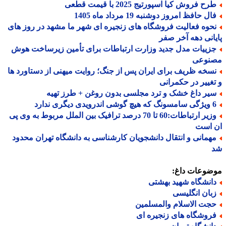
ح فروش کیا اسپورتیج 2025 با قیمت قطعی
ل حافظ امروز دوشنبه 19 مرداد ماه 1405
حوه فعالیت فروشگاه های زنجیره ای شهر ما مشهد در روز های
انی دهه آخر صفر
زییات مدل جدید وزارت ارتباطات برای تأمین زیرساخت هوش
نوعی
سخه ظریف برای ایران پس از جنگ؛ روایت میهنی از دستاورد ها
غییر در حکمرانی
یر داغ خشک و ترد مجلسی بدون روغن + طرز تهیه
درویدی دیگری ندارد
وزیر ارتباطات:60 تا 70 درصد ترافیک بین الملل مربوط به وی پی
 است
همانی و انتقال دانشجویان کارشناسی به دانشگاه تهران محدود
ضوعات داغ:
انشگاه شهید بهشتی
بان انگلیسی
جت الاسلام والمسلمین
روشگاه های زنجیره ای