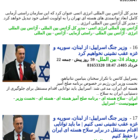
81653
ر کل آژانس بین المللی انرژی اتمی عنوان کرد که این سازمان راستی آزمایی
ل ابعاد توانمندی های هسته ای تهران را به اولویت اصلی خود تبدیل خواهد کرد.
دیر کل آژانس بین المللی انرژی ...
نس بین المللی انرژی اتمی
-
مدیر کل آژانس بین المللی
-
آژانس بین المللی
ژی
-
آژانس بین المللی
-
راستی آزمایی
-
آژانس
-
بین المللی
وزیر جنگ اسراییل: از لبنان، سوریه و
 عقب نشینی نخواهیم کرد
اد 24
-
بین الملل
-
59 روز پیش - جمعه 22
14، 18:47
81653320
اییل کاتس با تکرار سخنان بنیامین نتانیاهو،
ت وزیر این رژیم در خصوص برنامه صلح آمیز
ه ای ایران، مدعی شد: اسراییل باید توانایی اقدام مستقل برای جلوگیری از
ابی ایران به سلاح ...
ان
-
سلاح هسته ای
-
برنامه صلح آمیز هسته ای
-
هسته ای
-
نخست وزیر
-
ونیست
-
اسراییل
وزیر جنگ اسراییل: از لبنان، سوریه و
 عقب نشینی نمی کنیم | ما باید توانایی
ام مستقل در برابر سلاح هسته ای ایران
حفظ کنیم