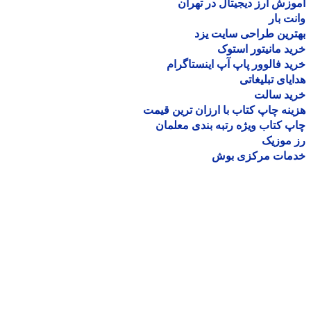
زش ارز دیجیتال در تهران
ت بار
رین طراحی سایت یزد
د مانیتور استوک
د فالوور پاپ آپ اینستاگرام
یای تبلیغاتی
ید سالت
نه چاپ کتاب با ارزان ترین قیمت
 کتاب ویژه رتبه بندی معلمان
موزیک
مات مرکزی بوش