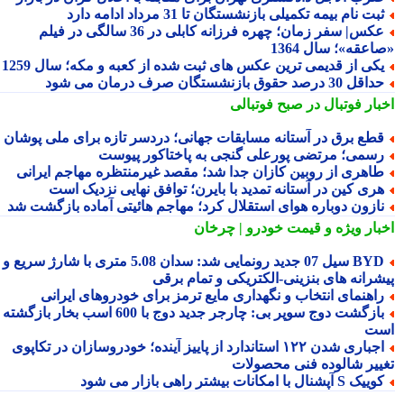
بت نام بیمه تکمیلی بازنشستگان تا 31 مرداد ادامه دارد
عکس| سفر زمان؛ چهره فرزانه کابلی در 36 سالگی در فیلم
عقه»؛ سال 1364
کی از قدیمی ترین عکس های ثبت شده از کعبه و مکه؛ سال 1259
اقل 30 درصد حقوق بازنشستگان صرف درمان می شود
بار فوتبال در صبح فوتبالی
طع برق در آستانه مسابقات جهانی؛ دردسر تازه برای ملی پوشان
سمی؛ مرتضی پورعلی گنجی به پاختاکور پیوست
اهری از روبین کازان جدا شد؛ مقصد غیرمنتظره مهاجم ایرانی
ری کین در آستانه تمدید با بایرن؛ توافق نهایی نزدیک است
ازون دوباره هوای استقلال کرد؛ مهاجم هائیتی آماده بازگشت شد
بار ویژه
و قیمت خودرو | چرخان
BYD سیل 07 جدید رونمایی شد: سدان 5.08 متری با شارژ سریع و
شرانه های بنزینی-الکتریکی و تمام برقی
اهنمای انتخاب و نگهداری مایع ترمز برای خودروهای ایرانی
بازگشت دوج سوپر بی: چارجر جدید دوج با 600 اسب بخار بازگشته
ت
اجباری شدن ۱۲۲ استاندارد از پاییز آینده؛ خودروسازان در تکاپوی
ییر شالوده فنی محصولات
یک S آپشنال با امکانات بیشتر راهی بازار می شود