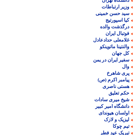
انشگاه تهران
زیر ارتباطات
ید حسن خمینی
یا اسپورتیج
رگذشت والده
وتبال ایران
لامعلی حدادعادل
النتینا ماتوینکو
ل جهان
فیر ایران در یمن
ال
ری شاهرخ
یامبر اکرم (ص)
ستی ناصری
کم تعلیق
یخ میری سادات
انشگاه امیر کبیر
ولسان هیوندای
یزیک و لازک
یم چوکا
بریک عید فطر