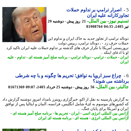
اصرار ترامپ بر تداوم حملات
وزکارانه علیه ایران
یم نیوز
-
بین الملل
-
21 روز پیش - دوشنبه 29
0
81908764
الد ترامپ از تجاوز جدید به خاک ایران و تداوم این
ات حرف زد. - ، دونالد ترامپ، رییس دولت
ریستی آمریکا با تکرار حرف های گذشته بر تداوم حملات علیه ایران تاکید کرد.
ا ادعای اینکه ...
ان
-
حملات
-
ترامپ
-
دونالد ترامپ
-
برنامه صلح آمیز هسته ای
-
تداوم
-
علیه
ان
چراغ سبز اروپا به توافق؛ تحریم ها چگونه و با چه شرطی
اشته می شوند؟
بتر
-
بین الملل
-
56 روز پیش - دوشنبه 25 خرداد 1405، 09:07
81671369
گزارش پارسینه به نقل از اکو، خبرگزاری رویترز بامداد امروز دوشنبه گزارش داد
که کشورهای موسوم به ای4 شامل انگلیس، فرانسه، آلمان و ایتالیا پس از توافق
ن و آمریکا برای پایان جنگ، ...
نس بین المللی انرژی اتمی
-
ایران
-
تحریم ها
-
برنامه صلح آمیز هسته ای
-
نس بین المللی انرژی
-
هسته ای
-
برنامه هسته ای ایران