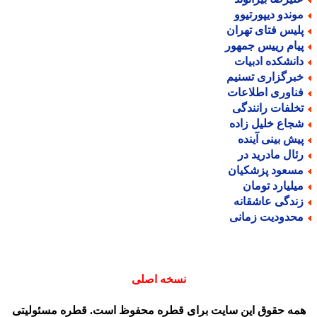
وندو دیپورتیوو
لیس فتای تهران
یام رییس جمهور
انشکده ادبیات
برگزاری تسنیم
ناوری اطلاعات
خلفات رانندگی
جاع خلیل زاده
یش بینی آینده
ئال مادرید در
سعود پزشکیان
یلیارد تومان
ندگی عاشقانه
حدودیت زمانی
نسخه اصلی
مه حقوق این سایت برای قطره محفوظ است. قطره مسئولیتی