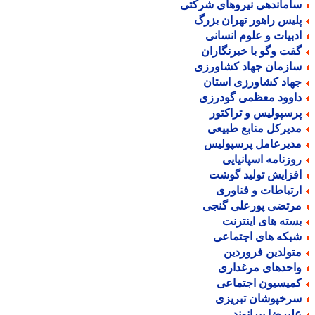
اماندهی نیروهای شرکتی
لیس راهور تهران بزرگ
دبیات و علوم انسانی
فت وگو با خبرنگاران
ازمان جهاد کشاورزی
هاد کشاورزی استان
اوود معظمی گودرزی
رسپولیس و تراکتور
دیرکل منابع طبیعی
دیرعامل پرسپولیس
وزنامه اسپانیایی
فزایش تولید گوشت
رتباطات و فناوری
رتضی پورعلی گنجی
سته های اینترنت
بکه های اجتماعی
تولدین فروردین
احدهای مرغداری
میسیون اجتماعی
رخپوشان تبریزی
لیرضا بیرانوند