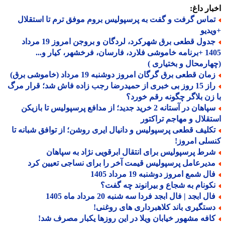
ار داغ:
ماس گرفت و گفت به پرسپولیس بروم موفق ترم تا استقلال
دیو
جدول قطعی برق شهرکرد، لردگان و بروجن امروز 19 مرداد
1405 +برنامه خاموشی فلارد، فارسان، فرخشهر، کیار و...
ارمحال و بختیاری )
ان قطعی برق گرگان امروز دوشنبه 19 مرداد (خاموشی برق)
راز 15 روز بی خبری از حمیدرضا رجب زاده فاش شد؛ قرار مرگ
زن بلاگر چگونه رقم خورد؟
سپاهان در آستانه 2 خرید جدید؛ از مدافع پرسپولیس تا بازیکن
قلال و مهاجم تراکتور
کلیف قطعی پرسپولیس و دانیال ایری روشن؛ از توافق شبانه تا
لی امروز!
رط پرسپولیس برای انتقال ابرقویی نژاد به سپاهان
دیرعامل پرسپولیس قیمت آخر را برای نساجی تعیین کرد
ل شمع امروز دوشنبه 19 مرداد 1405
کونام به شجاع و بیرانوند چه گفت؟
ل ابجد | فال ابجد فردا سه شنبه 20 مرداد ماه 1405
ستگیری باند کلاهبرداری های روغنی!
افه مشهور خیابان ویلا در این روزها یکبار مصرف شد!