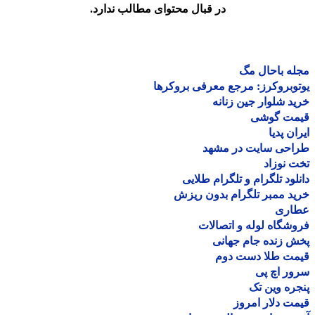
در قبال محتوای مطالب ندارد.
ه باحال مگ
وبروکرز: مرجع معرفی بروکرها
د شلوار جین زنانه
مت گوشی
ان پدیا
احی سایت در مشهد
 نوزاد
لود تلگرام و تلگرام طلایی
د ممبر تلگرام بدون ریزش
اری
شگاه لوله و اتصالات
 زنده جام جهانی
مت طلا دست دوم
ر اچ پی
ره وین تک
ت دلار امروز