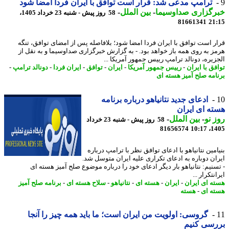
ترامپ مدعی شد: قرار است توافق با ایران فردا امضا شود
رگزاری صداوسیما
-
بین الملل
-
58 روز پیش - شنبه 23 خرداد 1405،
81661341
21
ر است توافق با ایران فردا امضا شود؛ بلافاصله پس از امضای توافق، تنگه
ز به روی همه باز خواهد بود. - به گزارش خبرگزاری صداوسیما و به نقل از
زیره، دونالد ترامپ رییس جمهور آمریکا ...
فق با ایران
-
رییس جمهور آمریکا
-
ایران
-
توافق
-
ایران فردا
-
دونالد ترامپ
-
امه صلح آمیز هسته ای
ادعای جدید نتانیاهو درباره برنامه
ه ای ایران
 نو
-
بین الملل
-
58 روز پیش - شنبه 23 خرداد
81656574
1405
مین نتانیاهو با ادعای توافق نظر با ترامپ درباره
ان دوباره به ادعای تکراری علیه ایران متوسل شد.
سنیم: نتانیاهو بار دیگر ادعای خود را درباره موضوع صلح آمیز هسته ای
نتکرار ...
ه ای ایران
-
ایران
-
هسته ای
-
نتانیاهو
-
سلاح هسته ای
-
برنامه صلح آمیز
ه ای
-
هسته
گروسی: اولویت من ایران است؛ ما باید همه چیز را آنجا
رسی کنیم