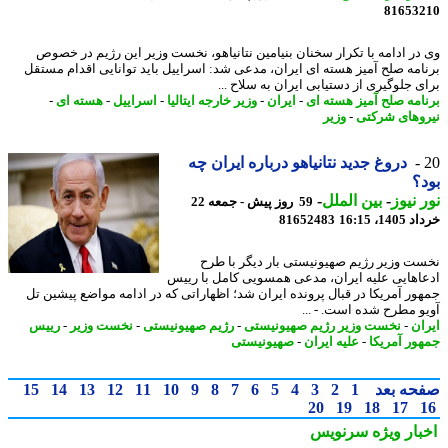
81653
در ادامه با تکرار سخنان بنیامین نتانیاهو، نخست وزیر این رژیم در خصوص
امه صلح آمیز هسته ای ایران، مدعی شد: اسراییل باید توانایی اقدام مستقل
ی جلوگیری از دستیابی ایران به سلاح ...
امه صلح آمیز هسته ای
-
ایران
-
وزیر خارجه ایتالیا
-
اسراییل
-
هسته ای
-
وهای شرکتی
-
وزیر
دروغ جدید نتانیاهو درباره ایران چه
؟
 نیوز
-
بین الملل
-
59 روز پیش - جمعه 22
14، 16:15
81652483
ت وزیر رژیم صهیونیستی بار دیگر با طرح
اهایی علیه ایران، مدعی همسویی کامل با رییس
ور آمریکا در قبال پرونده ایران شد؛ اظهاراتی که در ادامه مواضع پیشین تل
و مطرح شده است. - ...
ان
-
نخست وزیر رژیم صهیونیستی
-
رژیم صهیونیستی
-
نخست وزیر
-
رییس
ور آمریکا
-
علیه ایران
-
صهیونیستی
حه بعد
1
2
3
4
5
6
7
8
9
10
11
12
13
14
15
20
19
18
17
بار ویژه
سرنویس