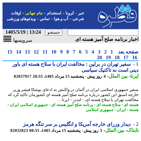
-
-
-
-
خبر
کرونا
استخدام
جام جهانی
اوقات
-
-
-
شرعی
آب و هوا
تماس
ویدئوهای ورزشی
13:24 | 1405/5/19
ار برنامه صلح آمیز هسته ای
سرویسها
حه بعد
1
2
3
4
5
6
7
8
9
10
11
12
13
14
15
20
19
18
17
سفیر تهران در برلین : مخالفت ایران با سلاح هسته ای باور
ی است نه تاکتیک سیاسی
ا
-
بین الملل
-
4 روز پیش - پنجشنبه 15 مرداد 1405، 20:55
82037917
ر جمهوری اسلامی ایران در آلمان در واکنش به ادعای یوشکا فیشر وزیر
جه اسبق این کشور درباره برنامه صلح آمیز هسته ای کشورمان تاکید کرد که
فت تهران با سلاح هسته ای، - لندن – ایرنا ...
ه ای
-
سلاح هسته ای
-
برنامه صلح آمیز هسته ای
-
جمهوری اسلامی ایران
-
ه
-
ایران
-
جمهوری اسلامی
دیدار وزرای خارجه آمریکا و انگلیس بر سر تنگه هرمز
ناک
-
بین الملل
-
5 روز پیش - پنجشنبه 15 مرداد 1405، 00:55
82032823