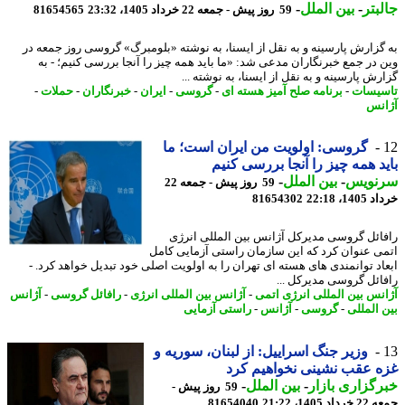
بتر
-
بین الملل
-
59 روز پیش - جمعه 22 خرداد 1405، 23:32
81654565
گزارش پارسینه و به نقل از ایسنا، به نوشته «بلومبرگ» گروسی روز جمعه در
 در جمع خبرنگاران مدعی شد: «ما باید همه چیز را آنجا بررسی کنیم؛ - به
ش پارسینه و به نقل از ایسنا، به نوشته ...
یسات
-
برنامه صلح آمیز هسته ای
-
گروسی
-
ایران
-
خبرنگاران
-
حملات
-
نس
گروسی: اولویت من ایران است؛ ما
د همه چیز را آنجا بررسی کنیم
نویس
-
بین الملل
-
59 روز پیش - جمعه 22
14، 22:18
81654302
ائل گروسی مدیرکل آژانس بین المللی انرژی
ی عنوان کرد که این سازمان راستی آزمایی کامل
اد توانمندی های هسته ای تهران را به اولویت اصلی خود تبدیل خواهد کرد. -
ائل گروسی مدیرکل ...
نس بین المللی انرژی اتمی
-
آژانس بین المللی انرژی
-
رافائل گروسی
-
آژانس
 المللی
-
گروسی
-
آژانس
-
راستی آزمایی
وزیر جنگ اسراییل: از لبنان، سوریه و
 عقب نشینی نخواهیم کرد
گزاری بازار
-
بین الملل
-
59 روز پیش -
 1405، 21:22
81654040