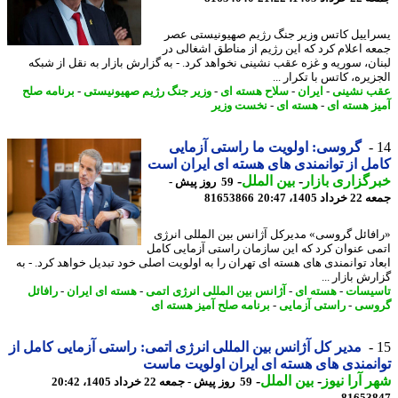
اییل کاتس وزیر جنگ رژیم صهیونیستی عصر
ه اعلام کرد که این رژیم از مناطق اشغالی در
ان، سوریه و غزه عقب نشینی نخواهد کرد. - به گزارش بازار به نقل از شبکه
یره، کاتس با تکرار ...
 نشینی
-
ایران
-
سلاح هسته ای
-
وزیر جنگ رژیم صهیونیستی
-
برنامه صلح
ز هسته ای
-
هسته ای
-
نخست وزیر
گروسی: اولویت ما راستی آزمایی
ل از توانمندی های هسته ای ایران است
گزاری بازار
-
بین الملل
-
59 روز پیش -
 1405، 20:47
81653866
فائل گروسی» مدیرکل آژانس بین المللی انرژی
ی عنوان کرد که این سازمان راستی آزمایی کامل
اد توانمندی های هسته ای تهران را به اولویت اصلی خود تبدیل خواهد کرد. - به
ش بازار ...
یسات
-
هسته ای
-
آژانس بین المللی انرژی اتمی
-
هسته ای ایران
-
رافائل
وسی
-
راستی آزمایی
-
برنامه صلح آمیز هسته ای
مدیر کل آژانس بین المللی انرژی اتمی: راستی آزمایی کامل از
نمندی های هسته ای ایران اولویت ماست
 آرا نیوز
-
بین الملل
-
59 روز پیش - جمعه 22 خرداد 1405، 20:42