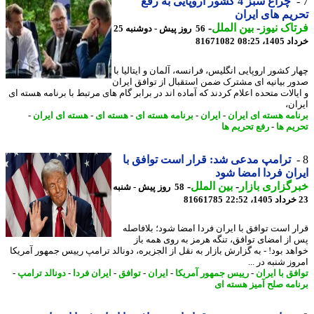
چراغ سبز 4 کشور اروپایی به رفع
یم های ایران
اک نیوز
-
بین الملل
-
56 روز پیش - دوشنبه 25
14، 08:25
81671082
ر کشور اروپایی انگلیس، فرانسه، آلمان و ایتالیا با
ر بیانیه ای مشترک ضمن استقبال از توافق ایران
یالات متحده اعلام کردند که آماده اند در برابر گام های مرتبط با برنامه هسته ای
ان،
امه هسته ای ایران
-
ایران
-
برنامه هسته ای
-
هسته ای
-
هسته ای ایران
-
یم ها
-
رفع تحریم ها
ترامپ مدعی شد: قرار است توافق با
ان فردا امضا شود
گزاری بازار
-
بین الملل
-
58 روز پیش - شنبه
81661785
ر است توافق با ایران فردا امضا شود؛ بلافاصله
از امضای توافق، تنگه هرمز به روی همه باز
هد بود! - به گزارش بازار به نقل از الجزیره، دونالد ترامپ رییس جمهور آمریکا
ز شنبه در ...
فق با ایران
-
رییس جمهور آمریکا
-
ایران
-
توافق
-
ایران فردا
-
دونالد ترامپ
-
امه صلح آمیز هسته ای