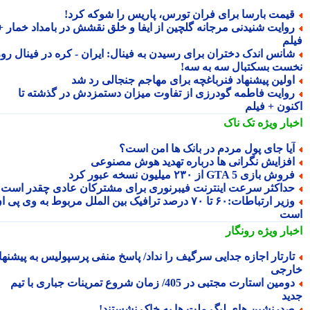
یمت بارسا برای فران تورس، پاریس را شوکه کرد!
وایت شنیدنی مرجانه گلچین از ایفا و خلق نقشش در بامداد خمار +
لم
انس اندک دختران برای رسیدن به فینال: ایران - کره در فینال روز
ست بسکتبال سه به سه!
ولین پیشنهاد فنرباغچه برای مهاجم جنجالی رد شد
وایت فاطمه گودرزی از تفاوت میزان دستمزدش در گذشته تا
نون + فیلم
بار ویژه
تک ناک
یا جای پول مردم در بانک ها امن است؟
فزایش نگرانی ها درباره تهدید هوش مصنوعی
وش بازی GTA 5 از ۲۳۰ میلیون نسخه عبور کرد
داکثر سرعت اینترنت فیبرنوری برای مشترکان عادی چقدر است؟
وزیر ارتباطات:۶۰ تا ۷۰ درصد ترافیک بین الملل مربوط به وی پی ان
ت
بار ویژه
رونگار
ارتار اجازه جدایی سرگیف را نداد/ پاسخ منفی پرسپولیس به پیشنهاد
رجی
دومین استارت مجتبی در 405/ زمان شروع تمرینات جباری با تیم
ید
درنشین های لیگ ملت ها به خاک نشستند!