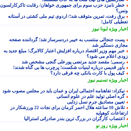
طر نامزد حزب سوم برای جمهوری خواهان/ رقابت تاکرکارلسون با
س؟
رق رفت، تمرین متوقف شد؛/ اردوی تیم ملی کشتی در آستانه
طیلی کامل!
بار ویژه
ایونا نیوز
ست جنجالی منتسب به خیبر دردسرساز شد؛ گرداننده صفحه
ازی دستگیر شد
بر مهم وزیر اقتصاد درباره افزایش اعتبار کالابرگ؛ مبلغ جدید به
دی اعلام می شود؟
سمی؛ مقصد جدید مرتضی پورعلی گنجی مشخص شد
اور قدیمی درباره لبنیات شکست؛ پرچرب ها بی گناه شدند!
یف پول با کارت بانکی چه فرقی دارد؟
بار ویژه
تسنیم نیوز
یکزاد: تفاهنامه احتمالی ایران و عمان باید در مجلس مصوب شود
ره اصلی تولید علم در علوم انسانی
عیین مصادیق جرم نسل زدایی
تلاش 10 ساعته هلال احمر کرمان برای نجات 22 ورزشکار در
تفاعات کوهپایه
عتصاب کارگران در بزرگ ترین بندر صادراتی استرالیا
بار ویژه
روز نو