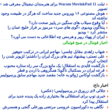
تبلت Wacom MovinkPad 11 برای هنرمندان دیجیتال معرفی شد +
ویر
هوش مصنوعی ۱۶ ویروس جدید ساخت که هرگز در طبیعت وجود
شته اند
یا وقوع سیلاب های سنگین در پاییز صحت دارد؟
نتاگون ویدیوی «گوی های سرد» مرموز بر فراز خلیج عمان را
تشر کرد + ویدیو
یران از پهپاد ریپر و هرمس چه اطلاعاتی به دست می آورد؟
بار فوتبال در صبح فوتبالی
هاب زاهدی مقابل چلسی؛ مهاجم ایرانی در ترکیب جوهور
لی نعمتی: پیشنهاد تیم های بزرگ ایران را داشتم؛ لژیونر شدن را
تخاب کردم
ازگشت قایدی به استقلال؛ یک مانع بزرگ سر راه ستاره محبوب
رعه ایران در بسکتبال ناگویا؛ همگروهی با اردن و قطر
ازگشت لوکاس ژوائو به خانه؛ مقصد جدید مهاجم سابق پرسپولیس
ار داغ:
لالی لای زرورق در پرسپولیس! (عکس)
بری توپ برای استقلالی ها/ بختیاری زاده یک پدیده جدید برای
قلال پیدا کرد
گاهی به دکوراسیون عروسی مرتضی پورعلی گنجی و همسرش