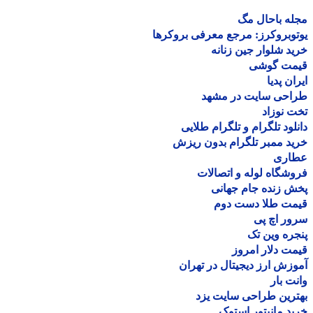
ه باحال مگ
وبروکرز: مرجع معرفی بروکرها
د شلوار جین زنانه
مت گوشی
ان پدیا
احی سایت در مشهد
 نوزاد
لود تلگرام و تلگرام طلایی
د ممبر تلگرام بدون ریزش
اری
شگاه لوله و اتصالات
 زنده جام جهانی
مت طلا دست دوم
ر اچ پی
ره وین تک
ت دلار امروز
زش ارز دیجیتال در تهران
ت بار
رین طراحی سایت یزد
د مانیتور استوک