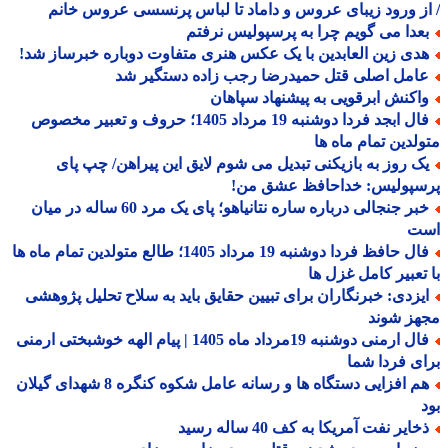
ز ورود زیبای عروس و داماد تا لباس پرنسسی عروس خانم
عدا می گویم چرا به پرسپولیس نرفتم
دی زین العابدین با یک عکس هنری متفاوت دوباره خبرساز شد!
امل اصلی قتل حمیدرضا رجب زاده دستگیر شد
اکنش ابرقویی به پیشنهاد سپاهان
فال ابجد فردا دوشنبه 19 مرداد 1405؛ حروف و تعبیر مخصوص
لدین تمام ماه ها
ک روز به بازیکنی تبدیل می شوم لایق این پیراهن/ چپ پای
سپولیس: خداحافظ عشق من!
خبر جنجالی درباره ساره نتانیاهو؛ پای یک مرد 60 ساله در میان
ت
فال حافظ فردا دوشنبه 19 مرداد 1405؛ طالع متولدین تمام ماه ها
تعبیر کامل غزل ها
یزدی: خبرنگاران برای تبیین حقایق باید به سلاح تحلیل پژوهشی
هز شوند
فال ارمنی دوشنبه 19مرداد ماه 1405 | پیام الهه خوشبختی ارمنی
ی فردا شما
هم افزایی دستگاه ها و رسانه عامل شکوه کنگره 8 شهدای گیلان
ایر نفت آمریکا به کف 40 ساله رسید