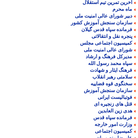
خرین تمرین تیم استقلال
اه محرم
بیر شورای عالی امنیت ملی
ازمان سنجش آموزش کشور
رمانده سپاه قدس گیلان
نجره نقل و انتقالاتی
میسیون اجتماعی مجلس
ورای عالی امنیت ملی
دیرکل فرهنگ و ارشاد
پاه محمد رسول الله
رهنگ ایثار و شهادت
لامتی رهبر انقلاب
خنگوی قوه قضاییه
ازمان سنجش آموزش
وتبالیست ایرانی
تل های زنجیره ای
دی زین العابدین
رمانده سپاه قدس
زارت امور خارجه
میسیون اجتماعی
لیرضا منصوریان