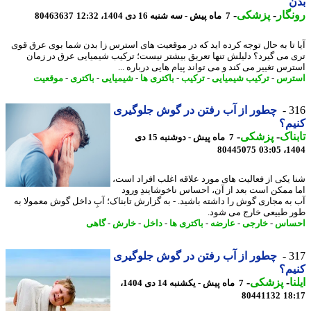
ن
گار
-
پزشکی
-
7 ماه پیش - سه شنبه 16 دی 1404، 12:32
80463637
 تا به حال توجه کرده اید که در موقعیت های استرس زا بدن شما بوی عرق قوی
 می گیرد؟ دلیلش تنها تعریق بیشتر نیست؛ ترکیب شیمیایی عرق در زمان
رس تغییر می کند و می تواند پیام هایی درباره ...
ترس
-
ترکیب شیمیایی
-
ترکیب
-
باکتری ها
-
شیمیایی
-
باکتری
-
موقعیت
3
چطور از آب رفتن در گوش جلوگیری
م؟
ناک
-
پزشکی
-
7 ماه پیش - دوشنبه 15 دی
80445075
1404
 یکی از فعالیت های مورد علاقه اغلب افراد است،
 ممکن است بعد از آن، احساس ناخوشایندِ ورود
به مجاری گوش را داشته باشید. - به گزارش تابناک؛ آبِ داخل گوش معمولا به
 طبیعی خارج می شود.
ساس
-
خارجی
-
عارضه
-
باکتری ها
-
داخل
-
خارش
-
گاهی
3
چطور از آب رفتن در گوش جلوگیری
م؟
ا
-
پزشکی
-
7 ماه پیش - یکشنبه 14 دی 1404،
80441132
18