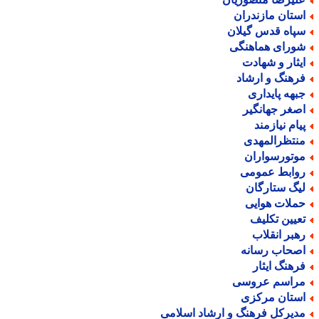
ستان مازندران
پاه قدس گیلان
ورای هماهنگی
یثار و شهادت
رهنگ و ارشاد
بهه پایداری
صغر جهانگیر
یام نیازمند
نتظرالمهدی
وتورسواران
وابط عمومی
یگ ستارگان
ملات هوایی
عیین تکلیف
هبر انقلاب
صحاب رسانه
رهنگ ایثار
راسم عروسی
ستان مرکزی
دیرکل فرهنگ و ارشاد اسلامی