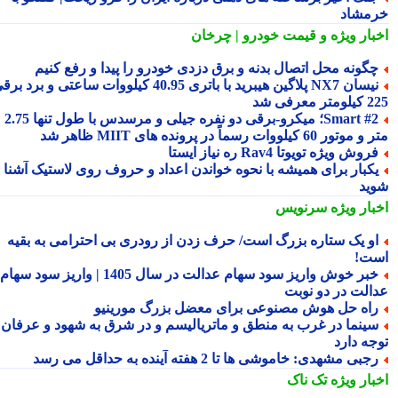
مشاد
بار ویژه
و قیمت خودرو | چرخان
گونه محل اتصال بدنه و برق دزدی خودرو را پیدا و رفع کنیم
نیسان NX7 پلاگین هیبرید با باتری 40.95 کیلووات ساعتی و برد برقی
 معرفی شد
Smart #2؛ میکرو-برقی دو نفره جیلی و مرسدس با طول تنها 2.75
ور 60 کیلووات رسماً در پرونده های MIIT ظاهر شد
روش ویژه تویوتا Rav4 ره نیاز ایستا
کبار برای همیشه با نحوه خواندن اعداد و حروف روی لاستیک آشنا
ید
بار ویژه
سرنویس
و یک ستاره بزرگ است/ حرف زدن از رودری بی احترامی به بقیه
ت!
خبر خوش واریز سود سهام عدالت در سال 1405 | واریز سود سهام
الت در دو نوبت
اه حل هوش مصنوعی برای معضل بزرگ مورینیو
ینما در غرب به منطق و ماتریالیسم و در شرق به شهود و عرفان
جه دارد
جبی مشهدی: خاموشی ها تا 2 هفته آینده به حداقل می رسد
بار ویژه
تک ناک