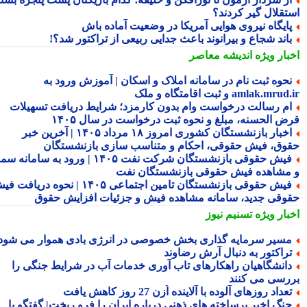
تقلال گیر کردند؟
ایگاه نیروی هوایی آمریکا در وضعیت آماده باش
اند شجاع و بیرانوند باعث جدایی ربیعی از تراکتور شد؟!
بار ویژه
اندیشه معاصر
حوه ثبت نام در سامانه املاک و اسکان | آموزش ورود به
amlak.mr و ثبت اقامتگاه و ملک
م رسالت درخواست وام بدون کارمزد؛ شرایط دریافت تسهیلات
ض الحسنه، مبلغ و نحوه ثبت درخواست در سال ۱۴۰۵
اخبار بازنشستگان کشوری امروز ۱۸ مرداد ۱۴۰۵ | آخرین خبر
وق، فیش حقوقی، احکام و متناسب سازی بازنشستگان
فیش حقوقی بازنشستگان شرکت نفت ۱۴۰۵ | ورود به سامانه سما
مشاهده فیش حقوقی بازنشستگان نفت
فیش حقوقی بازنشستگان تامین اجتماعی ۱۴۰۵ | نحوه دریافت فیش
وقی جدید، سامانه مشاهده فیش و جزئیات افزایش حقوق
بار ویژه
تسنیم نیوز
سیر سرمایه گذاری بخش خصوصی در انرژی بادی هموار می شود
راکتور به دنبال آرش رضاوند
انشگاهیان راهکارهای تاب آوری خدمات آب در شرایط جنگی را
رسی می کنند
عداد روزهای آلوده با آلاینده اُزن 27 روز کاهش یافت
نگ اخیر برساخته های ذهنی درباره ایران را فرو ریخت| گفتگو با