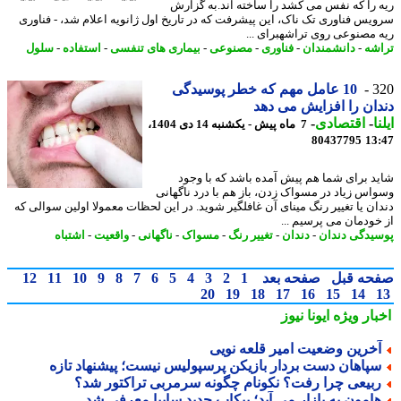
 را که نفس می کشد را ساخته اند.به گزارش
یس فناوری تک ناک، این پیشرفت که در تاریخ اول ژانویه اعلام شد، - فناوری
 مصنوعی روی تراشهبرای ...
شه
-
دانشمندان
-
فناوری
-
مصنوعی
-
بیماری های تنفسی
-
استفاده
-
سلول
3
10 عامل مهم که خطر پوسیدگی
ان را افزایش می دهد
ا
-
اقتصادی
-
7 ماه پیش - یکشنبه 14 دی 1404،
80437795
13
د برای شما هم پیش آمده باشد که با وجود
اس زیاد در مسواک زدن، باز هم با درد ناگهانی
ان یا تغییر رنگ مینای آن غافلگیر شوید. در این لحظات معمولا اولین سوالی که
خودمان می پرسیم ...
یدگی دندان
-
دندان
-
تغییر رنگ
-
مسواک
-
ناگهانی
-
واقعیت
-
اشتباه
حه قبل
صفحه بعد
1
2
3
4
5
6
7
8
9
10
11
12
20
19
18
17
16
15
14
بار ویژه
ایونا نیوز
خرین وضعیت امیر قلعه نویی
پاهان دست بردار بازیکن پرسپولیس نیست؛ پیشنهاد تازه
بیعی چرا رفت؟ نکونام چگونه سرمربی تراکتور شد؟
امون به بازار می آید؛ پیکاپ جدید سایپا معرفی شد