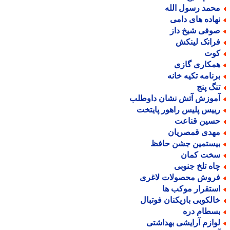
حمد رسول الله
هاده های دامی
وفی شیخ داز
رانک لینکش
وت
مکاری گازی
رنامه تکیه خانه
نگ پنج
موزش آتش نشان داوطلب
ییس پلیس راهور پایتخت
سین قناعت
هدی قمصریان
یستمین جشن حافظ
خت کمان
اه تلخ جنوبی
روش محصولات لاغری
ستقرار موکب ها
الکوبی بازیکنان فوتبال
سطام دره
وازم آرایشی بهداشتی