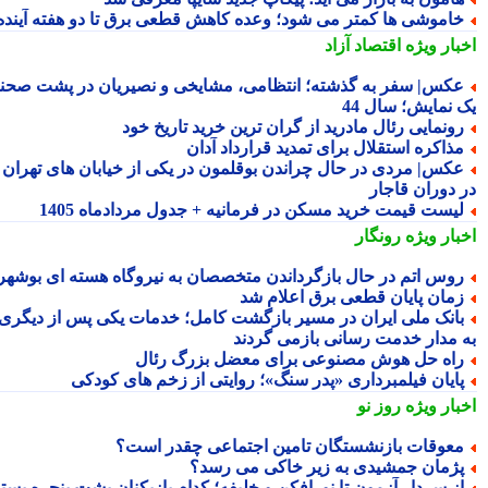
اموشی ها کمتر می شود؛ وعده کاهش قطعی برق تا دو هفته آینده
بار ویژه
اقتصاد آزاد
کس| سفر به گذشته؛ انتظامی، مشایخی و نصیریان در پشت صحنه
 نمایش؛ سال 44
ونمایی رئال مادرید از گران ترین خرید تاریخ خود
ذاکره استقلال برای تمدید قرارداد آدان
کس| مردی در حال چراندن بوقلمون در یکی از خیابان های تهران
 دوران قاجار
یست قیمت خرید مسکن در فرمانیه + جدول مردادماه 1405
بار ویژه
رونگار
وس اتم در حال بازگرداندن متخصصان به نیروگاه هسته ای بوشهر
مان پایان قطعی برق اعلام شد
انک ملی ایران در مسیر بازگشت کامل؛ خدمات یکی پس از دیگری
 مدار خدمت رسانی بازمی گردند
اه حل هوش مصنوعی برای معضل بزرگ رئال
ایان فیلمبرداری «پدر سنگ»؛ روایتی از زخم های کودکی
بار ویژه
روز نو
عوقات بازنشستگان تامین اجتماعی چقدر است؟
ژمان جمشیدی به زیر خاکی می رسد؟
ز سردار آزمون تا نورافکن و خلیفه؛ کدام بازیکنان پشت پنجره بسته