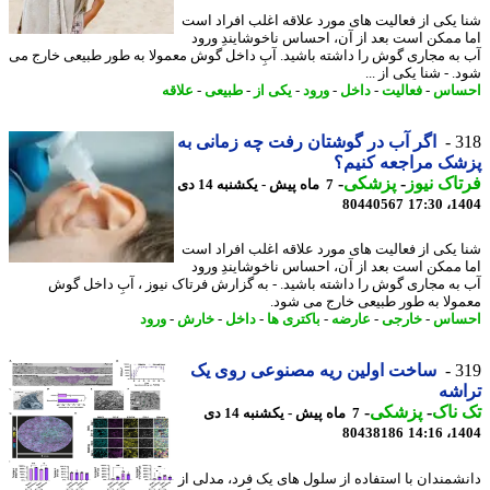
 یکی از فعالیت های مورد علاقه اغلب افراد است
 ممکن است بعد از آن، احساس ناخوشایندِ ورود
به مجاری گوش را داشته باشید. آبِ داخل گوش معمولا به طور طبیعی خارج می
 - شنا یکی از ...
ساس
-
فعالیت
-
داخل
-
ورود
-
یکی از
-
طبیعی
-
علاقه
3
اگر آب در گوشتان رفت چه زمانی به
ک مراجعه کنیم؟
اک نیوز
-
پزشکی
-
7 ماه پیش - یکشنبه 14 دی
80440567
1404
 یکی از فعالیت های مورد علاقه اغلب افراد است
 ممکن است بعد از آن، احساس ناخوشایندِ ورود
به مجاری گوش را داشته باشید. - به گزارش فرتاک نیوز ، آبِ داخل گوش
ولا به طور طبیعی خارج می شود.
ساس
-
خارجی
-
عارضه
-
باکتری ها
-
داخل
-
خارش
-
ورود
3
ساخت اولین ریه مصنوعی روی یک
شه
ناک
-
پزشکی
-
7 ماه پیش - یکشنبه 14 دی
80438186
1404
شمندان با استفاده از سلول های یک فرد، مدلی از