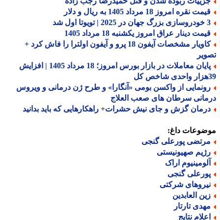
زییات ربوده شدن و قتل حمیدرضا رجب زاده
مت نقره امروز 18 مرداد 1405 به ریال و دلار
 | تویوتا اول شد
مت دینار عراق امروز یکشنبه 18 مرداد 1405
کاویار مشخصات آیفون 18 پرو و آیفون اولترا را فاش کرد +
یر
پایان معاملات در بازار بورس امروز؛ 18 مرداد 1405 | افزایش
ونمایی از واکسن بومی «آنگارا» و طرح ژن درمانی و ویروس
انی سرطان های صعب العلاج
رمان گزش و جای نیش حشرات+ راهکارهایی که باید بدانید
ضوعات داغ:
رتضی پورعلی گنجی
ژیم صهیونیستی
لومینیوم اراک
ورعلی گنجی
یروهای شرکتی
ین العابدین
هدی تارتار
علام نتایج