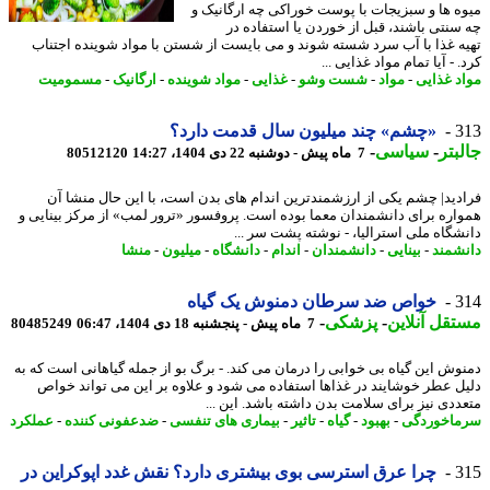
ه ها و سبزیجات با پوست خوراکی چه ارگانیک و
سنتی باشند، قبل از خوردن یا استفاده در
ه غذا با آب سرد شسته شوند و می بایست از شستن با مواد شوینده اجتناب
 - آیا تمام مواد غذایی ...
د غذایی
-
مواد
-
شست وشو
-
غذایی
-
مواد شوینده
-
ارگانیک
-
مسمومیت
3
«چشم» چند میلیون سال قدمت دارد؟
بتر
-
سیاسی
-
7 ماه پیش - دوشنبه 22 دی 1404، 14:27
80512120
دید| چشم یکی از ارزشمندترین اندام های بدن است، با این حال منشا آن
اره برای دانشمندان معما بوده است. پروفسور «ترور لمب» از مرکز بینایی و
شگاه ملی استرالیا، - نوشته پشت سر ...
شمند
-
بینایی
-
دانشمندان
-
اندام
-
دانشگاه
-
میلیون
-
منشا
3
خواص ضد سرطان دمنوش یک گیاه
قل آنلاین
-
پزشکی
-
7 ماه پیش - پنجشنبه 18 دی 1404، 06:47
80485249
وش این گیاه بی خوابی را درمان می کند. - برگ بو از جمله گیاهانی است که به
ل عطر خوشایند در غذاها استفاده می شود و علاوه بر این می تواند خواص
ددی نیز برای سلامت بدن داشته باشد. این ...
اخوردگی
-
بهبود
-
گیاه
-
تاثیر
-
بیماری های تنفسی
-
ضدعفونی کننده
-
عملکرد
3
چرا عرق استرسی بوی بیشتری دارد؟ نقش غدد اپوکراین در