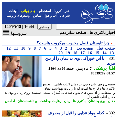
-
-
-
-
خبر
کرونا
استخدام
جام جهانی
اوقات
-
-
-
شرعی
آب و هوا
تماس
ویدئوهای ورزشی
16:44 | 1405/5/18
ار باکتری ها - صفحه شانزدهم
سرویسها
چرا تابستان فصل محبوب میکروب هاست؟
حه قبل
صفحه بعد
1
2
3
4
5
6
7
8
9
10
11
12
20
19
18
17
16
15
14
3
با این خوراکی بوی بد دهان را از بین
ید
ا
-
پزشکی
-
7 ماه پیش - جمعه 26 دی 1404،
80539282
08
دی روی زبان و بوی بد دهان اغلب ناشی از تجمع
تری ها و قارچ ها است که با رعایت بهداشت دهان
ستفاده از آدامس های بدون قند قابل کنترل است. - سفیدی روی زبان و بوی بد
ن اغلب ناشی از ...
ن
-
بوی بد دهان
-
باکتری ها
-
زبان
-
رعایت بهداشت
-
بهداشت دهان
-
آدامس
3
کدام مواد غذایی را قبل از مصرف