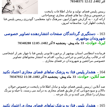
12
70348371
س پلیس فضای تولید و تبادل اطلاعات پایتخت
صوص پزشک نما های فضای مجازی توضیاحاتی
ئه کرد. - به گزارش شهرآرانیوز، سرهنگ داود معظمی؛ گودرزی رییس پلیس فتا
تخت اظهار کرد: متاسفانه امروز،
1
دستگیری گردانندگان صفحات انتشاردهنده تصاویر خصوصی
روندان بوشهری
ا
-
حوادث
-
33 ماه پیش - پنجشنبه 9 آذر 1402، 12:05
70348280
انده انتظامی استان بوشهر از برخورد قانونی پلیس فتا با چهار نفر از اشخاصی
در قالب پیکرتراشی و جراحی زیبایی، اقدام به انتشار محتواهای تصاویر
صی مراجعین و شهروندان در فضای مجازی ...
1
هشدار پلیس فتا: به پزشک نماهای فضای مجازی اعتماد نکنید
آنلاین
-
حوادث
-
33 ماه پیش - پنجشنبه 9 آذر 1402، 11:38
70347932
آنلاین | رییس پلیس فضای تولید و تبادل اطلاعات پایتخت درخصوص جولان
لان و سودجویانی که از طریق فضای مجازی به درآمد می رسند، با حیله و نیرنگ
اران را شکار می کنند و در یک چرخه ...
1
هشدار پلیس فتا: به پزشک نماهای فضای مجازی اعتماد نکنید