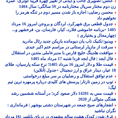
کس| تصویری جالب و دیدنی از تغییر چهره فریبا کوثری؛ عمره
وم مختار سریال مختارنامه در 59 سالگی؛ سال 1404
حسن رضایی: اجازه باز شدن مسیر دوم در تنگه هرمز را
اهیم داد
جدول قطعی برق شهرکرد، لردگان و بروجن امروز 16 مرداد
1405 +برنامه خاموشی فلارد، کیار، فارسان، بن، فرخشهر و...
ارمحال و بختیاری )
یدیو| تکنیک ناب یان دیومانده بازیکن جدید رئال مادرید
رقت از مازیار لرستانی در مراسم ختم اکبر عبدی
وافقت هلدینگ خلیج فارس با مدیرعاملی متدین در استقلال
ل ابجد | فال ابجد فردا شنبه 17 مرداد ماه 1405
قیمت طلا و دلار امروز 16 مرداد 1405؛ نرخ سکه پارسیان، طلای
دم توافق استقلال و رضاییان بر سر مبلغ درخواستی
وپ در زمین تارتار/ پرسش های کلیدی درباره پرمهره ترین تیم
!
قیمت مس به 14201 دلار صعود کرد؛ در آستانه ششمین رشد
گی متوالی از 2020
نفجارهای صبح جمعه در شهرستان دشتی بوشهر | فرمانداری :
ان نباشید
غرق شدن کودک هشت ساله مشهدی در دریای بابلسر (16 مرداد