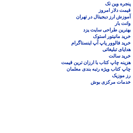
ره وین تک
ت دلار امروز
زش ارز دیجیتال در تهران
ت بار
رین طراحی سایت یزد
د مانیتور استوک
د فالوور پاپ آپ اینستاگرام
یای تبلیغاتی
ید سالت
نه چاپ کتاب با ارزان ترین قیمت
 کتاب ویژه رتبه بندی معلمان
موزیک
مات مرکزی بوش