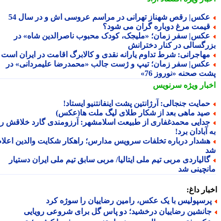
کس| رقص شهناز تهرانی در مراسم عروسی اش و در سال 54
یمت مرغ دوباره گران می شود؟
کس| سفر زمان؛ «ملیجک، کودک محبوب ناصرالدین شاه» در
رگسالی در کنار دخترانش
هاجرانی: شرط تداوم یارانه نقدی و کالابرگ اقامت در ایران است
کس| سفر زمان؛ تیپ و ژست جالب «محمدرضا علیمردانی» در
ت صحنه «نوروز 76»
بار ویژه
سرنویس
مایت جنجالی: آرژانتین پشت اینفانتنیو ایستاد!
ید ماهی بعد از شکار طلای لیگ ملت ها(عکس)
دایی محمدغفاری از طبیعت اسلامشهر: آرزومندی گارد خلاقش را
آبادان برد!
شدار درباره تخلفات سرویس مدارس؛ راهکار شکایت والدین اعلام
الیاردی مربی تیم ملی ایتالیا/ مربی سابق تیم ملی ایران دستیار
نچینی شد
ار داغ:
رسپولیس با یک عکس، رامین رضاییان را سوژه کرد
انشین رضاییان درخشید؛ دو پاس گل برای شروعی رویایی