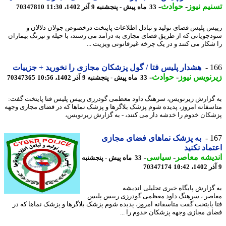
یم نیوز
-
حوادث
-
33 ماه پیش - پنجشنبه 9 آذر 1402، 11:30
70347810
س پلیس فضای تولید و تبادل اطلاعات پایتخت درخصوص جولان دلالان و
جویانی که از طریق فضای مجازی به درآمد می رسند، با حیله و نیرنگ بیماران
شکار می کنند و در یک چرخه غیرقانونی ویزیت ...
1
هشدار پلیس فتا / گول پزشکان مجازی را نخورید + جزییات
نویس نیوز
-
حوادث
-
33 ماه پیش - پنجشنبه 9 آذر 1402، 10:56
70347365
گزارش زیرنویس، سرهنگ داود معظمی گودرزی رییس پلیس فتا پایتخت گفت:
سفانه امروز، پدیده شوم پزشک بلاگرها و پزشک نماها که در فضای مجازی وجهه
کان خدوم را خدشه دار می کنند، - به گزارش زیرنویس،
1
به پزشک نماهای فضای مجازی
ماد نکنید
یشه معاصر
-
سیاسی
-
33 ماه پیش - پنجشنبه
70347174
گزارش پایگاه خبری تحلیلی اندیشه
صر ، سرهنگ داود معظمی گودرزی رییس پلیس
 پایتخت گفت متاسفانه امروز، پدیده شوم پزشک بلاگرها و پزشک نماها که در
ی مجازی وجهه پزشکان خدوم را ...