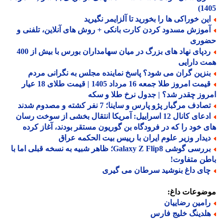
14
ین خوراکی ها را بخورید تا آلزایمر نگیرید
موزش مسدود کردن کارت بانکی + روش های آنلاین، تلفنی و
وری
ردپای نهاد های بزرگ در میان سهامداران بورس با بیش از 400
 دارایی
نزین گران می شود؟ پاسخ نماینده مجلس به نگرانی مردم
قیمت امروز طلا جمعه 16 مرداد 1405 | قیمت طلای 18 عیار
وز چقدر شد؟ | جدول نرخ طلا و سکه
ادف مرگبار پژو پارس و ساینا؛ 7 نفر کشته و مصدوم شدند
ادعای کانال 12 اسراییل: آمریکا انتقال بخشی از سوخت رسان
 خود را که در فرودگاه بن گوریون مستقر بودند، آغاز کرده
یدار وزیر علوم ایران با رییس بیت الحکمه عراق
بررسی گوشی Galaxy Z Flip8؛ ظاهر شبیه به نسخه قبلی اما با
ن متفاوت!
ای داغ بنوشید سرطان می گیری
ضوعات داغ:
امین رضاییان
لدینگ خلیج فارس