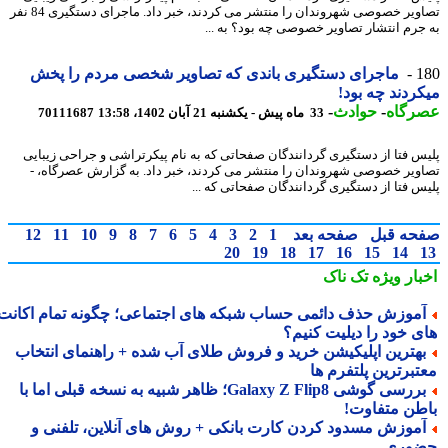
تصاویر خصوصی شهروندان را منتشر می کردند، خبر داد. ماجرای دستگیری 84 نفر
جرم انتشار تصاویر خصوصی چه بود؟ به ...
1
ماجرای دستگیری باندی که تصاویر شخصی مردم را پخش
ردند چه بود!
رگاه
-
حوادث
-
33 ماه پیش - یکشنبه 21 آبان 1402، 13:58
70111687
س فتا از دستگیری گردانندگان صفحاتی که به نام پیکرتراشی و جراحی زیبایی
ویر خصوصی شهروندان را منتشر می کردند، خبر داد. به گزارش عصرگاه، -
س فتا از دستگیری گردانندگان صفحاتی که ...
حه قبل
صفحه بعد
1
2
3
4
5
6
7
8
9
10
11
12
20
19
18
17
16
15
14
بار ویژه
تک ناک
موزش حذف دائمی حساب شبکه های اجتماعی؛ چگونه تمام اکانت
ی خود را دیلیت کنیم؟
هترین اپلیکیشن خرید و فروش طلای آب شده + راهنمای انتخاب
تبرترین پلتفرم ها
بررسی گوشی Galaxy Z Flip8؛ ظاهر شبیه به نسخه قبلی اما با
طن متفاوت!
موزش مسدود کردن کارت بانکی + روش های آنلاین، تلفنی و
وری