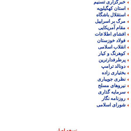
برگزاری تسنیم
ستان کهگیلویه
ستقلال باشگاه
رگ بر اسراییل
قام آمریکایی
فشای اطلاعات
ولاد خوزستان
نقلاب اسلامی
وهرنگ و کیار
رطرفدارترین
ونالد ترامپ
ختیاری زاده
ظری جویباری
یروهای مسلح
رمایه گذاری
وزنامه نگار
ورای اسلامی
نسخه اصلی