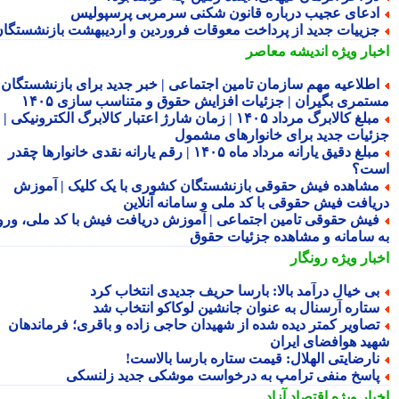
دعای عجیب درباره قانون شکنی سرمربی پرسپولیس
زییات جدید از پرداخت معوقات فروردین و اردیبهشت بازنشستگان
بار ویژه
اندیشه معاصر
طلاعیه مهم سازمان تامین اجتماعی | خبر جدید برای بازنشستگان و
تمری بگیران | جزئیات افزایش حقوق و متناسب سازی ۱۴۰۵
مبلغ کالابرگ مرداد ۱۴۰۵ | زمان شارژ اعتبار کالابرگ الکترونیکی |
ئیات جدید برای خانوارهای مشمول
مبلغ دقیق یارانه مرداد ماه ۱۴۰۵ | رقم یارانه نقدی خانوارها چقدر
ت؟
شاهده فیش حقوقی بازنشستگان کشوری با یک کلیک | آموزش
یافت فیش حقوقی با کد ملی و سامانه آنلاین
یش حقوقی تامین اجتماعی | آموزش دریافت فیش با کد ملی، ورود
 سامانه و مشاهده جزئیات حقوق
بار ویژه
رونگار
ی خیال درآمد بالا: بارسا حریف جدیدی انتخاب کرد
تاره آرسنال به عنوان جانشین لوکاکو انتخاب شد
صاویر کمتر دیده شده از شهیدان حاجی زاده و باقری؛ فرماندهان
ید هوافضای ایران
ارضایتی الهلال: قیمت ستاره بارسا بالاست!
اسخ منفی ترامپ به درخواست موشکی جدید زلنسکی
بار ویژه
اقتصاد آزاد