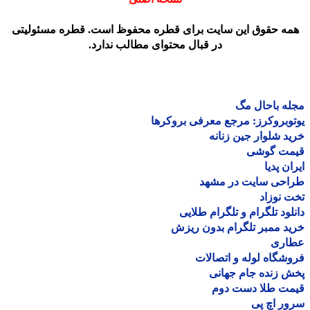
مه حقوق این سایت برای قطره محفوظ است. قطره مسئولیتی
در قبال محتوای مطالب ندارد.
ه باحال مگ
وبروکرز: مرجع معرفی بروکرها
د شلوار جین زنانه
مت گوشی
ان پدیا
احی سایت در مشهد
 نوزاد
لود تلگرام و تلگرام طلایی
د ممبر تلگرام بدون ریزش
اری
شگاه لوله و اتصالات
 زنده جام جهانی
مت طلا دست دوم
ر اچ پی