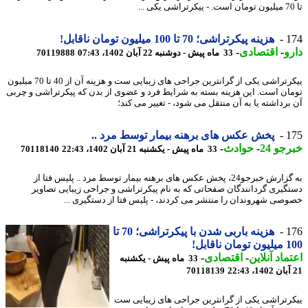
1
هزینه پیکرتراشی؛ 70 تا 100 میلیون تومان ناقابل!
و
-
اقتصادی
-
33 ماه پیش - دوشنبه 22 آبان 1402، 07:43
70119888
ییکرتراشی یکی از گرانترین جراحی های زیبایی ست و هزینه آن از 40 تا 70 میلیون
ان است. این هزینه بسته به شرایط فرد و عضوی از بدن که پیکرتراشی و چربی
داشته یا به آن منتقل می ‎شود، - تغییر می کند؛
1
پخش عکس های برهنه بیمار توسط مرد ..
جو 24
-
حوادث
-
33 ماه پیش - یکشنبه 21 آبان 1402، 22:43
70118140
به گزارش خبرجو24، پخش عکس های برهنه بیمار توسط مرد .. پلیس فتا از
گیری گردانندگان صفحاتی که به نام پیکرتراشی و جراحی زیبایی تصاویر
صی شهروندان را منتشر می کردند، - پلیس فتا از دستگیری ...
1
هزینه باربی شدن با پیکرتراشی؛ 70 تا
 ناقابل!
ماد آنلاین
-
اقتصادی
-
33 ماه پیش - یکشنبه
70118139
رتراشی یکی از گرانترین جراحی های زیبایی ست