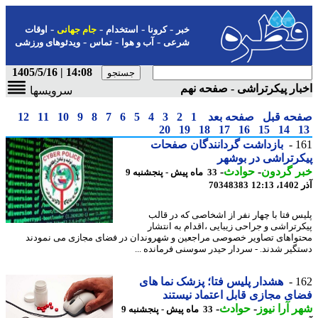
-
-
-
-
خبر
کرونا
استخدام
جام جهانی
اوقات
-
-
-
شرعی
آب و هوا
تماس
ویدئوهای ورزشی
14:08 | 1405/5/16
ار پیکرتراشی - صفحه نهم
سرویسها
حه قبل
صفحه بعد
1
2
3
4
5
6
7
8
9
10
11
12
20
19
18
17
16
15
14
1
بازداشت گردانندگان صفحات
رتراشی در بوشهر
ر گردون
-
حوادث
-
33 ماه پیش - پنجشنبه 9
12
70348383
س فتا با چهار نفر از اشخاصی که در قالب
رتراشی و جراحی زیبایی ،اقدام به انتشار
واهای تصاویر خصوصی مراجعین و شهروندان در فضای مجازی می نمودند
گیر شدند. - سردار حیدر سوسنی فرمانده ...
1
هشدار پلیس فتا؛ پزشک نما های
ی مجازی قابل اعتماد نیستند
 آرا نیوز
-
حوادث
-
33 ماه پیش - پنجشنبه 9