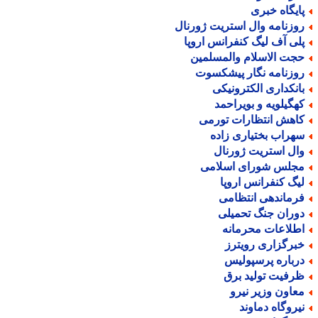
ایگاه خبری
وزنامه وال استریت ژورنال
لی آف لیگ کنفرانس اروپا
جت الاسلام والمسلمین
وزنامه نگار پیشکسوت
انکداری الکترونیکی
هگیلویه و بویراحمد
اهش انتظارات تورمی
هراب بختیاری زاده
ال استریت ژورنال
جلس شورای اسلامی
یگ کنفرانس اروپا
رماندهی انتظامی
وران جنگ تحمیلی
طلاعات محرمانه
برگزاری رویترز
رباره پرسپولیس
رفیت تولید برق
عاون وزیر نیرو
یروگاه دماوند