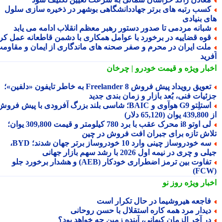
سب رتبه های برتر جهاددانشگاهی بوشهر در ذخیره سازی سلول
ی بنیادی
بانه مردمی تا صدور دستور رهبر معظم انقلاب ادامه می یابد
وه قضاییه در برخورد با عوامل همکاری با دشمن قاطعانه عمل کرد
لت ایران در محرم و صفر صحنه های ماندگاری از ایمان و مقاومت
رید
بار ویژه
و قیمت خودرو | چرخان
تعویق رویداد پیش فروش Freelander 8 به خاطر تایفون «دلفین»؛
ئیات فنی، بُعد بازار و زمان بندی جدید
استلِتو G9 هوآوی و BAIC؛ شاسی بلند بزرگ آفرودی با پیش فروش
دلار)
لی اوتو i8 محرک عقب با برد 780 کیلومتر و قیمت 309,800 یوان؛
اش تازه برای جبران افت فروش در چین
سه خودروساز چینی وارد 10 خودروساز برتر جهان شدند؛ BYD،
 و چری در نیمه اول 2026 با رشد سهم بازار جهانی
تفاوت بین ترمز اضطراری خودکار (AEB) و هشدار برخورد جلو
بار ویژه
روز نو
اجعه هیروشیما در حال تکرار است
یدار مرد همه کاره استقلال با حسن روحانی
ر آخر الزمان کیهانی، آینده زمین چه خواهد بود؟