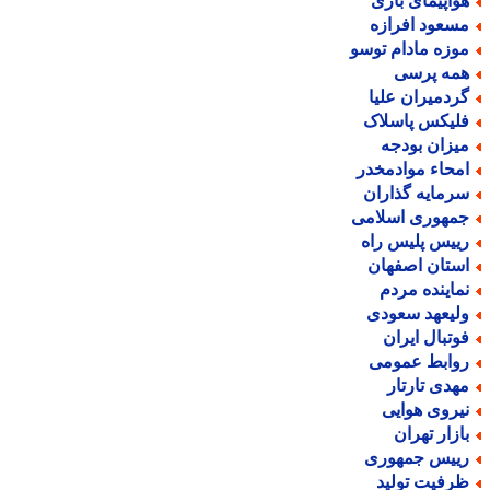
واپیمای باری
سعود افرازه
وزه مادام توسو
مه پرسی
ردمیران علیا
لیکس پاسلاک
یزان بودجه
محاء موادمخدر
رمایه گذاران
مهوری اسلامی
ییس پلیس راه
ستان اصفهان
ماینده مردم
لیعهد سعودی
وتبال ایران
وابط عمومی
هدی تارتار
یروی هوایی
ازار تهران
ییس جمهوری
رفیت تولید