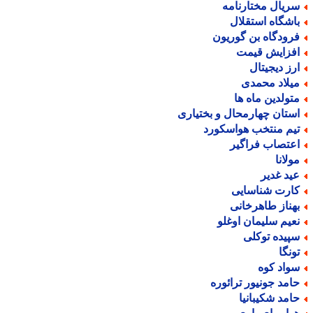
ریال مختارنامه
اشگاه استقلال
رودگاه بن گوریون
فزایش قیمت
رز دیجیتال
یلاد محمدی
تولدین ماه ها
ستان چهارمحال و بختیاری
یم منتخب هواسکورد
عتصاب فراگیر
ولانا
ید غدیر
ارت شناسایی
هناز طاهرخانی
عیم سلیمان اوغلو
پیده توکلی
ونگا
واد کوه
امد جونیور ترائوره
امد شکیبانیا