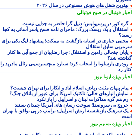
هترین شغل های هوش مصنوعی در سال ۲۰۲۶
بار فوتبال در صبح فوتبالی
ره کور در پرسپولیس؛ دنیل گرا حاضر به جدایی نیست
ستقلال و یک ریسک بزرگ؛ ماجرای نامه فسخ یاسر آسانی به کجا
ید؟
جتبی جباری در آستانه بازگشت به نیمکت؛ پیشنهاد لیگ یکی برای
مربی سابق استقلال
ایان جنجالی رامین و استقلال؛ چرا رضاییان از جمع آبی ها کنار
اشته شد؟
ودری بارسلونا را انتخاب کرد؛ ستاره منچسترسیتی رئال مادرید را
ر زد
بار ویژه
ایونا نیوز
یام پنهان مثلث ریاض، اسلام آباد و آنکارا برای تهران چیست؟
مایش انبارهای خالی؛ تاکتیک آمریکا برای عبور از باتلاق جنگ؟
م هم گره مذاکرات لبنان و اسراییل را باز نکرد
روج بی سروصدا؛ سوخت رسان های آمریکا چمدان بستند
ک سرهنگ بازنشسته ارتش اسراییل: ترامپ در پی توافق با تهران
ت
بار ویژه
تسنیم نیوز
عادن راکد خراسان شمالی به سرعت تعیین تکلیف شود