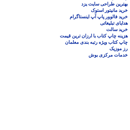
رین طراحی سایت یزد
د مانیتور استوک
د فالوور پاپ آپ اینستاگرام
یای تبلیغاتی
ید سالت
نه چاپ کتاب با ارزان ترین قیمت
 کتاب ویژه رتبه بندی معلمان
موزیک
مات مرکزی بوش