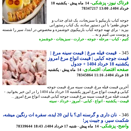
اک نیوز
-
پزشکی
-
14 ماه پیش - یکشنبه 18
14، 13:00
78347217
ه کباب باربیکیو با سبزیجات، یک غذای جذاب و
 طعم! با این دستور ساده، یک کباب رستورانی
ید - برای تهیه جوجه کباب باربیکیوی خوشمزه و مخصوص در ابتدا، سیر را شسته
وست می کنیم و به ...
م
-
کباب
-
مرحله
-
جوجه
-
حرارت
-
سبزیجات
-
خوشمزه
3
قیمت فیله مرغ | قیمت سینه مرغ |
ت جوجه کبابی | قیمت انواع مرغ امروز
 خرداد 1404 + جدول
حه اقتصاد
-
اقتصادی
-
14 ماه پیش - یکشنبه
78345864
ین قیمت فیله مرغ، قیمت سینه مرغ، قیمت جوجه
کبابی و قیمت انواع مرغ امروز یکشنبه 18 خرداد ماه 1404 را در این خبر بخوانید. -
ت فیله مرغ قیمت سینه مرغ قیمت جوجه کبابی قیمت انواع مرغ امروز ...
ت
-
یکشنبه
-
انواع
-
کبابی
-
امروز
-
خرداد
-
سینه
3
نان داری و گرسنه ای؟ با این 20 ایده، سفره ات رنگین میشه،
ت سیر، و جیبت پر!
ضح
-
پزشکی
-
14 ماه پیش - شنبه 17 خرداد 1404، 18:43
78339644