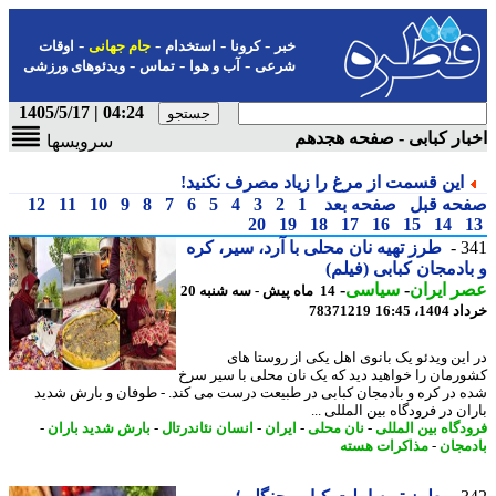
-
-
-
-
خبر
کرونا
استخدام
جام جهانی
اوقات
-
-
-
شرعی
آب و هوا
تماس
ویدئوهای ورزشی
04:24 | 1405/5/17
ار کبابی - صفحه هجدهم
سرویسها
این قسمت از مرغ را زیاد مصرف نکنید!
حه قبل
صفحه بعد
1
2
3
4
5
6
7
8
9
10
11
12
20
19
18
17
16
15
14
3
طرز تهیه نان محلی با آرد، سیر، کره
ادمجان کبابی (فیلم)
 ایران
-
سیاسی
-
14 ماه پیش - سه شنبه 20
14، 16:45
78371219
این ویدئو یک بانوی اهل یکی از روستا های
رمان را خواهید دید که یک نان محلی با سیر سرخ
 در کره و بادمجان کبابی در طبیعت درست می کند. - طوفان و بارش شدید
ن در فرودگاه بین المللی ...
دگاه بین المللی
-
نان محلی
-
ایران
-
انسان نئاندرتال
-
بارش شدید باران
-
مجان
-
مذاکرات هسته