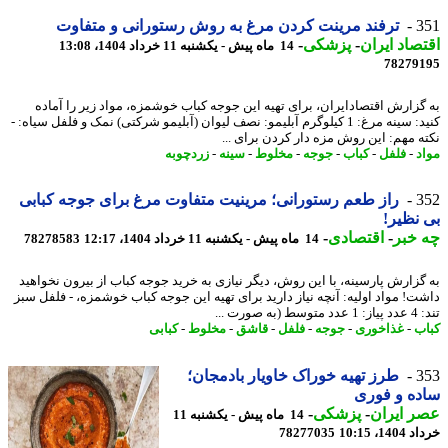
3
ترفند مرینت کردن مرغ به روش رستورانی و متفاوت
صاد ایران
-
پزشکی
-
14 ماه پیش - یکشنبه 11 خرداد 1404، 13:08
78279
گزارش اقتصادایران، برای تهیه این جوجه کباب خوشمزه، مواد زیر را آماده
کنید: سینه مرغ: 1 کیلوگرم آبلیمو: نصف لیوان (آبلیمو شرکتی) نمک و فلفل سیاه: -
ه مهم: این روش مزه دار کردن برای ...
د
-
فلفل
-
کباب
-
جوجه
-
مخلوط
-
سینه
-
زردچوبه
3
راز طعم رستورانی؛ مرینیت متفاوت مرغ برای جوجه کبابی
نظیر!
خبر
-
اقتصادی
-
14 ماه پیش - یکشنبه 11 خرداد 1404، 12:17
78278583
گزارش پارسینه، با این روش، دیگر نیازی به خرید جوجه کباب از بیرون نخواهید
ت! مواد اولیه: آنچه نیاز دارید برای تهیه این جوجه کباب خوشمزه، - فلفل سبز
به صورت ...
ب
-
غذاخوری
-
جوجه
-
فلفل
-
قاشق
-
مخلوط
-
کبابی
3
طرز تهیه خوراک خاویار بادمجان؛
ه و فوری
 ایران
-
پزشکی
-
14 ماه پیش - یکشنبه 11
14، 10:15
78277035