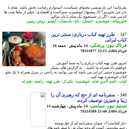
مایید! این بازنویسی محتوای شماست، امیدوارم رضایت بخش باشد: شام با
نان چی بخوریم؟ 20 پیشنهاد خوشمزه، سیرکننده و اقتصادی! خیلی از ماها شب ها
می شه، - اگر در جستجوی یک شام با نان سالم، ...
رمیانه
-
خوشمزه
-
امتحان
-
بابا
-
بادمجان
-
آبلیمو
-
روغن زیتون
3
طرز تهیه کباب درباری| سنتی ترین
ب ایرانی
اک نیوز
-
پزشکی
-
14 ماه پیش - جمعه 16
14، 23:15
78331077
وز طرز تهیه کباب درباری را به شما آموزش
هیم داد همراه ما باشید. - به گزارش های بسیار
مزه سنتی ایرانی می باشد که می توانید به راحتی در منزل همراه با یک چلو
ب خوشمزه تهیه کنید. ...
ب
-
ناصر الدین شاه
-
خوشمزه
-
یکی از
-
طرز تهیه
-
راسته
-
همراه
3
سفرنامه ای از حج که رهبری آن را
ا و شیرین توصیف کردند
یم نیوز
-
سیاسی
-
14 ماه پیش - چهارشنبه 14
14، 21:40
78314509
ر کجاست؟» عنوان سفرنامه ای از حج نوشته
م مخدومی است که وجه تمایزش با سفرنامه های