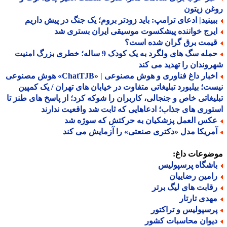
ن زیتون
بینید| ادعای ترامپ: باید زودتر بروم؛ یک جنگ در پیش داریم
یرج خواننده پیشکسوت موسیقی ایران بستری شد
یمت برق گران شده است؟
حمله سگ های ولگرد به یک کودک 9 ساله؛ خطری بزرگ امنیت
وندان را تهدید می کند
اخبار داغ فناوری و هوش مصنوعی | «ChatTJB» هوش مصنوعی
ت؛ بیلبورد تبلیغاتی متفاوت در خیابان های تهران / یک کمپین
یغاتی خاص و جنجالی، کاربران را شوکه کرد؛ از پاسخ های طنز تا
وری های جذاب؛ ادعاهایی که ثابت شد واقعیت ندارند
کس العمل پزشکیان به حرکتش که سوژه شد
مریکا مدل «دکتری صنعتی» را آزمایش می کند
ضوعات داغ:
اشگاه پرسپولیس
امین رضاییان
قابت های لیگ برتر
هدی تارتار
رسپولیس و تراکتور
یوان محاسبات کشور