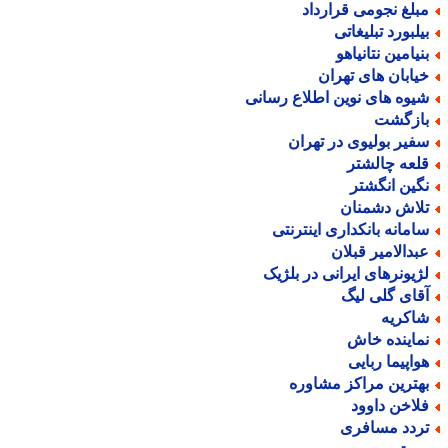
بلغ نجومی قرارداد
یلبورد تبلیغاتی
نیامین نتانیاهو
یابان های تهران
یوه های نوین اطلاع رسانی
ازگشت
فیر بولیوی در تهران
لعه چالشتر
گین انگشتر
لاش دشمنان
امانه بانکداری اینترنتی
بدالامیر قبلان
ژیونرهای ایرانی در بلژیک
قای گلی لیگ
اکریه
ماینده خاش
واپیما ربایی
هترین مراکز مشاوره
لاخن داوود
ردد مسافری