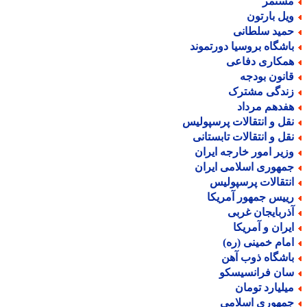
ستمر
یل بارتون
مید سلطانی
اشگاه بروسیا دورتموند
مکاری دفاعی
انون بودجه
ندگی مشترک
فدهم مرداد
قل و انتقالات پرسپولیس
قل و انتقالات تابستانی
زیر امور خارجه ایران
مهوری اسلامی ایران
نتقالات پرسپولیس
ییس جمهور آمریکا
ذربایجان غربی
یران و آمریکا
مام خمینی (ره)
اشگاه ذوب آهن
ان فرانسیسکو
یلیارد تومان
مهوری اسلامی