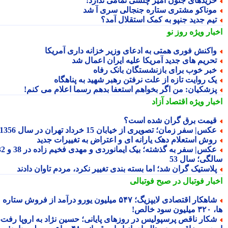
ریدهای جنون آمیز چلسی تمامی ندارد!
وناکو مشتری ستاره جنجالی سری آ شد
یم جدید جنپو به کمک استقلال آمد؟
بار ویژه
روز نو
اکنش فوری همتی به ادعای وزیر خزانه داری آمریکا
حریم های جدید آمریکا علیه ایران اعمال شد
بر خوب برای بازنشستگان بانک رفاه
ک روایت تازه از علت نرفتن رهبر شهید به پناهگاه
زشکیان: من اگر بخواهم استعفا بدهم رسما اعلام می کنم!
بار ویژه
اقتصاد آزاد
یمت برق گران شده است؟
کس| سفر زمان؛ تصویری از خیابان 15 خرداد تهران در سال 1356
وش استعلام دهک یارانه ای و اعتراض به تغییرات جدید
عکس| سفر به گذشته؛ بیک ایمانوردی و مهدی فخیم زاده در 38 و 32
لگی؛ سال 53
لاستیک گران شد؛ اما بسته بندی تغییر نکرد، مردم تاوان دادند
بار فوتبال در صبح فوتبالی
شاهکار اقتصادی لایپزیگ؛ ۵۴۷ میلیون یورو درآمد از فروش ستاره
سود خالص!
کار ناقص پرسپولیس در روزهای پایانی؛ حسین نژاد به اروپا رفت،