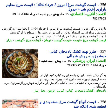
3
قیمت گوشت مرغ امروز 8 خرداد 1404 / قیمت مرغ تنظیم
اری اعلام شد + جدول
صاد آنلاین
-
اقتصادی
-
15 ماه پیش - پنجشنبه 8 خرداد 1404، 09:35
78247
تازه ترین گزارش از قیمت گوشت مرغ امروز 1 خرداد 1404 را بخوانید. - به گزارش
یس موادغدایی اقتصادآنلاین، براساس بررسی ها از سطح بازار گوشت،
شت مرغ در تاریخ 8 خرداد 1404 با نوسانات جزیی ...
ت گوشت مرغ
-
قیمت
-
قیمت گوشت
-
تومان
-
گوشت مرغ
-
گوشت
-
بازار
3
طرز تهیه کشک بادمجان کبابی
شمزه به روش شمالی
صاد ایران
-
پزشکی
-
15 ماه پیش - سه شنبه 6
14، 23:28
78232957
گزارش اقتصادایران،بادمجان رو کباب کنید. اول از
 از بوی دیوونه کننده اون لذت ببرید. بعد بزنید تو
 درست کردن کشک بادمجان کبابی که مزه اون قراره هوش رو از سرتون ببره. -
جان ...
مجان
-
کشک بادمجان
-
کباب
-
کبابی
-
تزیین
-
نعنا
-
پیاز
3
قیمت انواع گوشت مرغ بسته بندی و
ه بندی اعلام شد