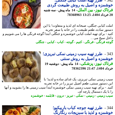
3
طرز تهیه املت کبابی جنگلی؛
شمزه و اصیل به روش طبیعت گردی
اک نیوز
-
بین الملل
-
14 ماه پیش - سه شنبه
78368963
ت کبابی جنگلی، صبحانه ای لذیذ و متفاوت! با این
ور ساده، طعم طبیعت را در خانه یا سفر تجربه
د - برای تهیه املت کبابی خوشمزه و جنگلی ابتدا گوجه فرنگی ها را می شوییم و
ل سیخ می ...
ه فرنگی
-
فرنگی
-
کنیم
-
گوجه
-
کباب
-
کبابی
-
جنگلی
3
طرز تهیه سیب زمینی نمکی تبریزی؛
شمزه و اصیل به روش سنتی
اک نیوز
-
پزشکی
-
14 ماه پیش - دوشنبه 19
14، 21:47
78362396
 زمینی نمکی تبریزی، یک غذای ساده و لذیذ! با
 دستور سنتی، طعم اصیل تبریز را در خانه تجربه
د. - برای تهیه سیب زمنیی نمکی خوشمزه ابتدا سیب زمینی ها را بشویید و آنها
با یک دستمال پارچه ای،
 زمینی
-
زمینی
-
نمکی
-
تبریز
-
درون
-
قابلمه
-
خوشمزه
3
طرز تهیه جوجه کباب باربیکیو؛
مزه و لذیذ با سبزیجات رنگارنگ