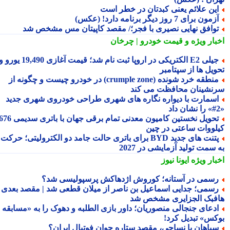
ین علائم یعنی کبدتان در خطر است
مون برای 7 روز دیگر برنامه دارد! (عکس)
وافق نهایی نصیری با فجر؛/ مقصد کاپیتان مس مشخص شد
بار ویژه
و قیمت خودرو | چرخان
جیلی E2 الکتریکی در اروپا ثبت نام شد؛ قیمت آغازی 19,490 یورو و
ویل ها از سپتامبر
منطقه خرد شونده (crumple zone) در خودرو چیست و چگونه از
نشینان محافظت می کند
سمارت با دیواره نگاره های شهری طراحی خودروی شهری جدید
تحویل نخستین کامیون معدنی تمام برقی جهان با باتری سدیمی 676
لووات ساعتی در چین
پتنت های جدید BYD برای باتری حالت جامد دو الکترولیتی؛ حرکت
سمت تولید آزمایشی در 2027
بار ویژه
ایونا نیوز
سمی در آستانه؛ کوروش اژدهاکش پرسپولیسی شد؟
سمی؛ جدایی اسماعیل بن ناصر از میلان قطعی شد | مقصد بعدی
فبک الجزایری مشخص شد
دعای جنجالی منصوریان؛ داور بازی الطلبه و دهوک را به «مسابقه
کس» تبدیل کرد!
پاهان یا نساجی، مقصد ستاره جوان فوتبال ایران؟