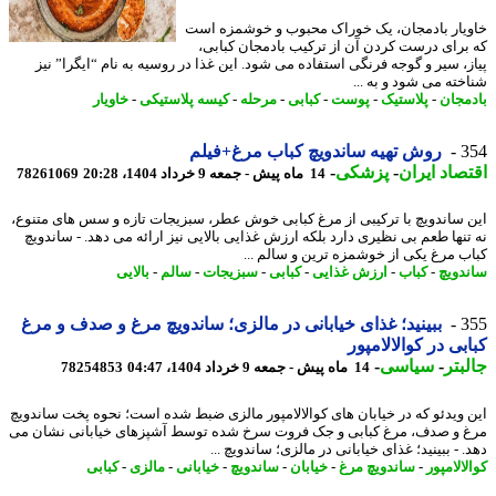
یار بادمجان، یک خوراک محبوب و خوشمزه است
برای درست کردن آن از ترکیب بادمجان کبابی،
ز، سیر و گوجه فرنگی استفاده می شود. این غذا در روسیه به نام “ایگرا” نیز
خته می شود و به ...
مجان
-
پلاستیک
-
پوست
-
کبابی
-
مرحله
-
کیسه پلاستیکی
-
خاویار
3
روش تهیه ساندویچ کباب مرغ+فیلم
صاد ایران
-
پزشکی
-
14 ماه پیش - جمعه 9 خرداد 1404، 20:28
78261069
 ساندویچ با ترکیبی از مرغ کبابی خوش عطر، سبزیجات تازه و سس های متنوع،
تنها طعم بی نظیری دارد بلکه ارزش غذایی بالایی نیز ارائه می دهد. - ساندویچ
ب مرغ یکی از خوشمزه ترین و سالم ...
دویچ
-
کباب
-
ارزش غذایی
-
کبابی
-
سبزیجات
-
سالم
-
بالایی
3
ببینید؛ غذای خیابانی در مالزی؛ ساندویچ مرغ و صدف و مرغ
بی در کوالالامپور
بتر
-
سیاسی
-
14 ماه پیش - جمعه 9 خرداد 1404، 04:47
78254853
 ویدئو که در خیابان های کوالالامپور مالزی ضبط شده است؛ نحوه پخت ساندویچ
 و صدف، مرغ کبابی و جک فروت سرخ شده توسط آشپزهای خیابانی نشان می
 - ببینید؛ غذای خیابانی در مالزی؛ ساندویچ ...
الامپور
-
ساندویچ مرغ
-
خیابان
-
ساندویچ
-
خیابانی
-
مالزی
-
کبابی