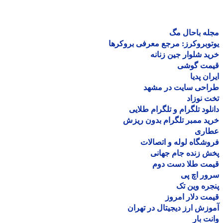
ه باحال مگ
وبروکرز: مرجع معرفی بروکرها
د شلوار جین زنانه
مت گوشی
ان پدیا
احی سایت در مشهد
 نوزاد
لود تلگرام و تلگرام طلایی
د ممبر تلگرام بدون ریزش
اری
شگاه لوله و اتصالات
 زنده جام جهانی
مت طلا دست دوم
ر اچ پی
ره وین تک
ت دلار امروز
زش ارز دیجیتال در تهران
ت بار