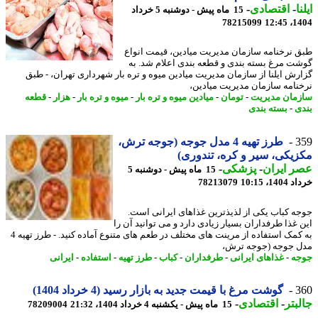
ا
-
اقتصادی
-
15 ماه پیش - دوشنبه 5 خرداد
78215099
1404
 نرخنامه سازمان مدیریت میادین، قیمت انواع
ت مرغ بسته بندی و قطعه بندی اعلام شد. به
رش ایلنا از سازمان مدیریت میادین میوه و تره بار شهرداری تهران، - طبق
نامه سازمان مدیریت میادین،
مان مدیریت
-
تومان
-
میادین میوه و تره بار
-
میوه و تره بار
-
هزار
-
قطعه
ی
-
بسته بندی
3
طرز تهیه 4 مدل جوجه (جوجه ترش،
یکی، سیر و کره، تندوری)
 ایران
-
پزشکی
-
15 ماه پیش - دوشنبه 5
14، 10:15
78213079
ه کباب یکی از لذیذترین غذاهای ایرانی است.
 غذا طرفداران بسیار زیادی دارد و می توانید آن را
به کمک استفاده از مرینت های مختلف در طعم های متنوع آماده کنید. - طرز تهیه 4
 جوجه (جوجه ترش،
ه
-
غذاهای ایرانی
-
طرفداران
-
کباب
-
طرز تهیه
-
استفاده
-
ایرانی
3
گوشت مرغ با قیمت جدید به بازار رسید (4 خرداد 1404)
بتر
-
اقتصادی
-
15 ماه پیش - یکشنبه 4 خرداد 1404، 21:32
78209004