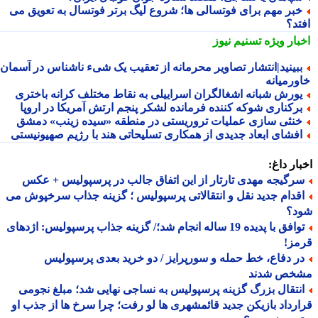
بر مهم برای فوتسالی ها؛ شروع لیگ برتر فوتسال به تعویق می
تد؟
بار ویژه
تسنیم نیوز
بینید|انتشار تصاویر محرمانه از تعقیب یک شیء ناشناس در آسمان
ورمیانه
ورش شبانه اشغالگران اسراییلی به نقاط مختلف کرانه باختری
رکناری شوکه کننده فرمانده لشکر پنجم ارتش آمریکا در اروپا
نثی سازی عملیات تروریستی در منطقه «سیده زینب» دمشق
فشای ابعاد جدیدی از همکاری تسلیحاتی هند با رژیم صهیونیستی
ار داغ:
رگیجه مهدی تارتار از این اتفاق جالب در پرسپولیس + عکس
قدام جدید نقل و انتقالاتی پرسپولیس ؛ گزینه جذاب سرخپوش می
د؟
توافق با پدیده 19 ساله انجام شد؛/ گزینه جذاب پرسپولیس: اژدهای
مز!
ر دفاع، خط حمله و سورپرایز / دو خرید بعدی پرسپولیس
خص شدند
نتقال بزرگ گزینه پرسپولیس به نساجی نهایی شد؛ مبلغ نجومی
رداد بازیکن جدید قائمشهری ها لو رفت؛ چرا سرخ ها از جذب او