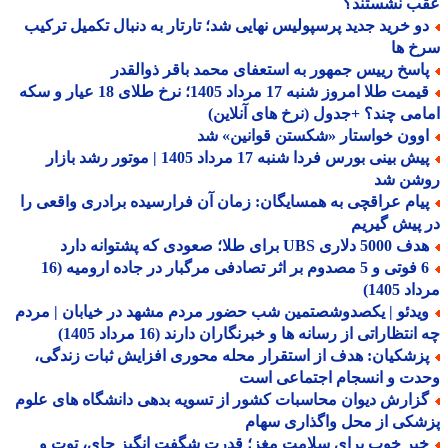
ب نشستند؟
و خرید جدید پرسپولیس نهایی شد؛ تارتار به دنبال تکمیل ترکیب
خ ها
اسخ رییس جمهور به استعفای محمد باقر ذوالقدر
قیمت طلا امروز شنبه 17 مرداد 1405؛ نرخ طلای 18 عیار و سکه
می چند؟ +جدول (نرخ های آنلاین)
وون خواستار «شکستن قوانین» شد
پیش بینی بورس فردا شنبه 17 مرداد 1405 | موتور رشد بازار
شن شد
یام عراقچی به همسایگان: زمان آن فرارسیده برادری واقعی را
پیش گیریم
5 دلاری UBS برای طلا؛ صعودی که پشتوانه دارد
6 فوتی و 5 مصدوم بر اثر تصادفی مرگبار در جاده ارومیه (16
 1405)
یدئو | یکصدوشصتمین شب حضور مردم مشهد در خیابان | مردم
نتظاراتی از رسانه ها و خبرنگاران دارند (16 مرداد 1405)
زشکیان: هدف از استقرار محله محوری افزایش ثبات زندگی،
دت و انسجام اجتماعی است
زارش دیوان محاسبات کشور از تسویه بدهی دانشگاه های علوم
کی از محل واگذاری سهام
بر خوب برای سلامت مغز؛ قدرت شگفت انگیز چای، توت و