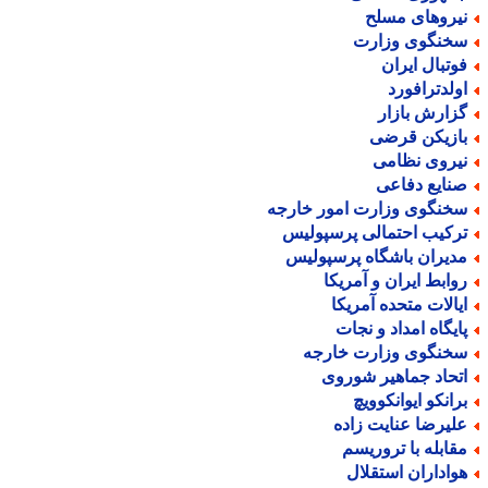
یروهای مسلح
خنگوی وزارت
وتبال ایران
ولدترافورد
زارش بازار
ازیکن قرضی
یروی نظامی
نایع دفاعی
خنگوی وزارت امور خارجه
رکیب احتمالی پرسپولیس
دیران باشگاه پرسپولیس
وابط ایران و آمریکا
یالات متحده آمریکا
ایگاه امداد و نجات
خنگوی وزارت خارجه
تحاد جماهیر شوروی
رانکو ایوانکوویچ
لیرضا عنایت زاده
قابله با تروریسم
واداران استقلال