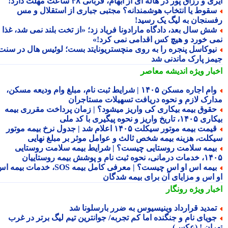
ی و رزاق پور در هاله ای از ابهام، قربانی ۴۸ ساعت مهلت دارد!
قوط یا انتخاب هوشمندانه؟ مجتبی جباری از استقلال و مس
سنجان به لیگ یک رسید!
ش سال بعد، دادگاه مارادونا فریاد زد؛ «از تخت بلند نمی شد، غذا
ی خورد و هیچ کس اقدامی نمی کرد!»
یوکاسل پنجره را به روی منچستریونایتد بست؛ لوئیس هال در سنت
مز پارک ماندنی شد
بار ویژه
اندیشه معاصر
وام اجاره مسکن ۱۴۰۵ | شرایط ثبت نام، مبلغ وام ودیعه مسکن،
ارک لازم و نحوه دریافت تسهیلات مستاجران
قوق بیمه بیکاری کی واریز میشود؟ | زمان پرداخت مقرری بیمه
تاریخ واریز و نحوه پیگیری با کد ملی
قیمت بیمه موتور سیکلت ۱۴۰۵ اعلام شد | جدول نرخ بیمه موتور
کلت، هزینه بیمه شخص ثالث و عوامل موثر بر مبلغ نهایی
یمه سلامت روستایی چیست؟ | شرایط بیمه سلامت روستایی
نحوه ثبت نام و پوشش بیمه روستاییان
بیمه اس او اس چیست؟ | معرفی کامل بیمه SOS، خدمات بیمه اس
 اس و مزایای آن برای بیمه شدگان
بار ویژه
رونگار
مدید قرارداد وینیسیوس به ضرر بارسلونا شد
ویای نام و جنگنده اما کم تجربه/ جوانترین تیم لیگ برتر در غرب
ران ! (عکس)