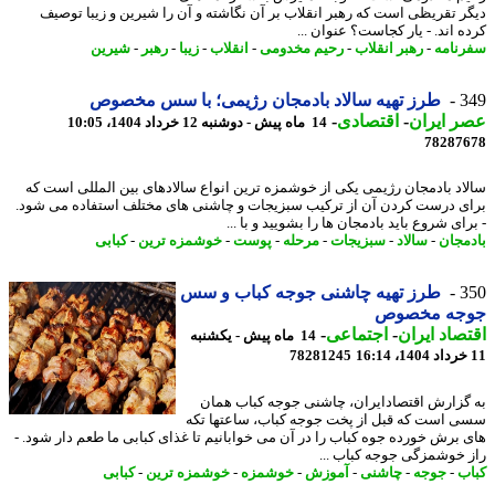
ر تقریظی است که رهبر انقلاب بر آن نگاشته و آن را شیرین و زیبا توصیف
ه اند. - یار کجاست؟ عنوان ...
نامه
-
رهبر انقلاب
-
رحیم مخدومی
-
انقلاب
-
زیبا
-
رهبر
-
شیرین
3
طرز تهیه سالاد بادمجان رژیمی؛ با سس مخصوص
 ایران
-
اقتصادی
-
14 ماه پیش - دوشنبه 12 خرداد 1404، 10:05
78287
اد بادمجان رژیمی یکی از خوشمزه ترین انواع سالادهای بین المللی است که
ی درست کردن آن از ترکیب سبزیجات و چاشنی های مختلف استفاده می شود.
ای شروع باید بادمجان ها را بشویید و با ...
مجان
-
سالاد
-
سبزیجات
-
مرحله
-
پوست
-
خوشمزه ترین
-
کبابی
3
طرز تهیه چاشنی جوجه کباب و سس
جه مخصوص
صاد ایران
-
اجتماعی
-
14 ماه پیش - یکشنبه
78281245
گزارش اقتصادایران، چاشنی جوجه کباب همان
 است که قبل از پخت جوجه کباب، ساعتها تکه
 برش خورده جوه کباب را در آن می خوابانیم تا غذای کبابی ما طعم دار شود. -
 خوشمزگی جوجه کباب ...
ب
-
جوجه
-
چاشنی
-
آموزش
-
خوشمزه
-
خوشمزه ترین
-
کبابی