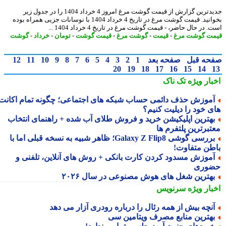
جدیدترین گزارش از قیمت گوشت مرغ امروز 4 خرداد 1404 را در جدول زیر
بخوانید. قیمت گوشت مرغ در تاریخ 4 خرداد 1404 با نوسانات جزیی همراه بوده
 در حال حاضر، - قیمت گوشت مرغ در تاریخ 4 خرداد 1404 ...
ت گوشت مرغ
-
قیمت
-
گوشت مرغ
-
قیمت گوشت
-
تومان
-
خرداد
-
گوشت
حه قبل
صفحه بعد
1
2
3
4
5
6
7
8
9
10
11
12
20
19
18
17
16
15
14
بار ویژه
تک ناک
موزش حذف دائمی حساب شبکه های اجتماعی؛ چگونه تمام اکانت
ی خود را دیلیت کنیم؟
هترین اپلیکیشن خرید و فروش طلای آب شده + راهنمای انتخاب
تبرترین پلتفرم ها
بررسی گوشی Galaxy Z Flip8؛ ظاهر شبیه به نسخه قبلی اما با
طن متفاوت!
موزش مسدود کردن کارت بانکی + روش های آنلاین، تلفنی و
وری
هترین شغل های هوش مصنوعی در سال ۲۰۲۶
بار ویژه
سرنویس
نچه بیش از همه رئال را درباره رودری آزار می دهد
هترین منابع مصرف ویتامین سی