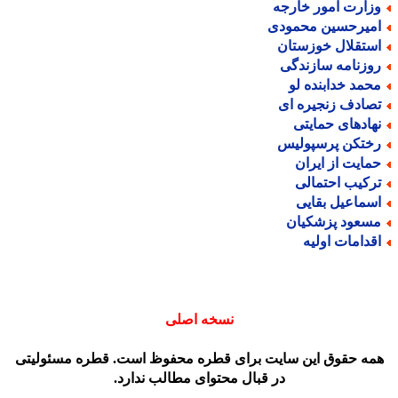
زارت امور خارجه
میرحسین محمودی
ستقلال خوزستان
وزنامه سازندگی
حمد خدابنده لو
صادف زنجیره ای
هادهای حمایتی
ختکن پرسپولیس
مایت از ایران
رکیب احتمالی
سماعیل بقایی
سعود پزشکیان
قدامات اولیه
نسخه اصلی
مه حقوق این سایت برای قطره محفوظ است. قطره مسئولیتی
در قبال محتوای مطالب ندارد.