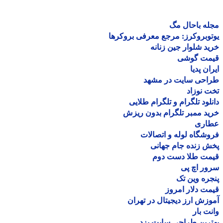
ه باحال مگ
وبروکرز: مرجع معرفی بروکرها
د شلوار جین زنانه
مت گوشی
ان پدیا
احی سایت در مشهد
 نوزاد
لود تلگرام و تلگرام طلایی
د ممبر تلگرام بدون ریزش
اری
شگاه لوله و اتصالات
 زنده جام جهانی
مت طلا دست دوم
ر اچ پی
ره وین تک
ت دلار امروز
زش ارز دیجیتال در تهران
ت بار
رین طراحی سایت یزد