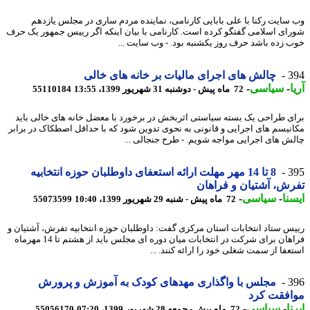
سایت رکنا با علی بابایی کارنامی، نماینده مردم ساری در مجلس یازدهم
ای اسلامی گفتگو کرده است. کارنامی با بیان اینکه اگر رییس جمهور یک حرف
 زده باشد حرف روز یکشنبه بود. - وب سایت ...
3
چالش های اجرای مالیات بر خانه های خالی
-
سیاسی
-
72 ماه پیش - دوشنبه 31 شهریور 1399، 13:55
55110184
ی طراحی یک بسته سیاستی اثربخش در برخورد با معضل خانه های خالی باید
نیسم های اجرایی و قانونی به نحوی تدوین شود که با حداقل اصطکاک در برابر
ش های اجرایی مواجه شویم. - طرح جنجالی ...
3
8 تا 14 مهر مهلت ارائه استعفای داوطلبان حوزه انتخابیه
ش، آشتیان و فراهان
نا
-
سیاسی
-
72 ماه پیش - شنبه 29 شهریور 1399، 10:40
55073599
س ستاد انتخابات استان مرکزی گفت: داوطلبان حوزه انتخابیه تفرش، آشتیان و
فراهان برای شرکت در انتخابات میان دوره ای مجلس باید از هشتم تا 14 مهرماه
عفا از سمت شغلی خود را ارائه کنند. ...
3
مجلس با واگذاری مهدهای کودک به آموزش و پرورش
افقت کرد
ا
-
سیاسی
-
72 ماه پیش - جمعه 28 شهریور 1399، 07:20
55056170