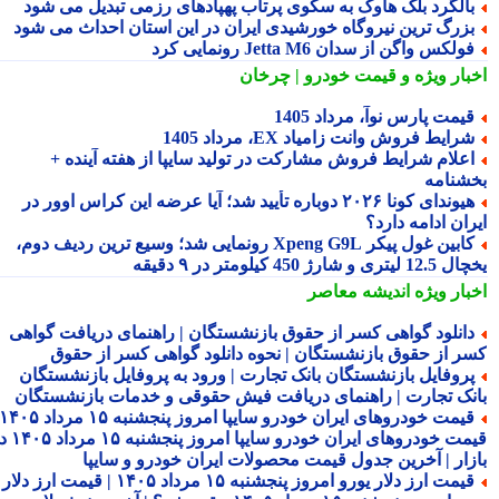
الگرد بلک هاوک به سکوی پرتاب پهپادهای رزمی تبدیل می شود
زرگ ترین نیروگاه خورشیدی ایران در این استان احداث می شود
ولکس واگن از سدان Jetta M6 رونمایی کرد
بار ویژه
و قیمت خودرو | چرخان
یمت پارس نوآ، مرداد 1405
رایط فروش وانت زامیاد EX، مرداد 1405
علام شرایط فروش مشارکت در تولید سایپا از هفته آینده +
شنامه
هیوندای کونا ۲۰۲۶ دوباره تأیید شد؛ آیا عرضه این کراس اوور در
ان ادامه دارد؟
کابین غول پیکر Xpeng G9L رونمایی شد؛ وسیع ترین ردیف دوم،
ری و شارژ 450 کیلومتر در ۹ دقیقه
بار ویژه
اندیشه معاصر
انلود گواهی کسر از حقوق بازنشستگان | راهنمای دریافت گواهی
ر از حقوق بازنشستگان | نحوه دانلود گواهی کسر از حقوق
روفایل بازنشستگان بانک تجارت | ورود به پروفایل بازنشستگان
نک تجارت | راهنمای دریافت فیش حقوقی و خدمات بازنشستگان
قیمت خودروهای ایران خودرو سایپا امروز پنجشنبه ۱۵ مرداد ۱۴۰۵ |
قیمت خودروهای ایران خودرو سایپا امروز پنجشنبه ۱۵ مرداد ۱۴۰۵ در
زار | آخرین جدول قیمت محصولات ایران خودرو و سایپا
قیمت ارز دلار یورو امروز پنجشنبه ۱۵ مرداد ۱۴۰۵ | قیمت ارز دلار