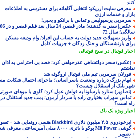
ند
عرفی سایت ارزیکو؛ انتخابی آگاهانه برای دسترسی به اطلاعات
زار و خدمات ارزی
رمربی پرسپولیس و تماس با برانکو و یحیی!
عکس| سفر به گذشته؛ مادر قیصر، 24 سال بعد فیلم قیصر و در 86
لگی؛ سال 72
اریز تسهیلات جدید دولت به حساب این افراد/ وام ودیعه مسکن
ای بازنشستگان و جنگ زدگان + جزییات کامل
بار فوتبال در صبح فوتبالی
عکس) سحر دولتشاهی عذرخواهی کرد؛ قصد بی احترامی به اذان
اشتم
ورلان سرمربی تیم ملی فوتبال اروگوئه شد
بهام بزرگ درباره وضعیت یاسر آسانی؛ ماجرای احتمال شکایت مس
ر بابک از استقلال چیست؟
تصاویر) ستاره بارسلونا به قولش عمل کرد؛ گاوی با موهای صورتی!
ماس سهراب بختیاری زاده با سردار آزمون؛ بمب جدید استقلال در
ه است؟
بار ویژه
تک ناک
رخودروی ۲.۵ میلیون دلاری Blackbird هنسی رونمایی شد + تصویر
گوشی M8 Power پوکو با باتری ۸۰۰۰ میلی آمپرساعتی معرفی شد
تصویر