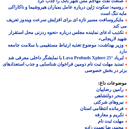
نعت نفت مهاجم مس شهر بابک را جذب کرد
وسیه: سکوت ژاپن درباره عامل بمباران هیروشیما و ناکازاکی
ه ننگ است
ایکروسافت مسیر تازه ای برای افزایش سرعت ویندوز تعریف
کند
کذیب ادعای نماینده مجلس درباره «نحوه ردزنی محل استقرار
د لاریجانی»
زیر بهداشت: موضوع تغذیه ارتباط مستقیمی با سلامت جامعه
د
Lava Probuds Xplore 25 با نمایشگر داخلی معرفی شد
مدید مهلت ثبت نام دومین فراخوان شناسایی و جذب استعدادهای
تر در بخش خصوصی
ضوعات داغ:
امین رضاییان
حر دولتشاهی
یروهای شرکتی
رمانده انتظامی استان
کریم و معارفه
هلت ثبت نام
حمدرضا نعمت زاده