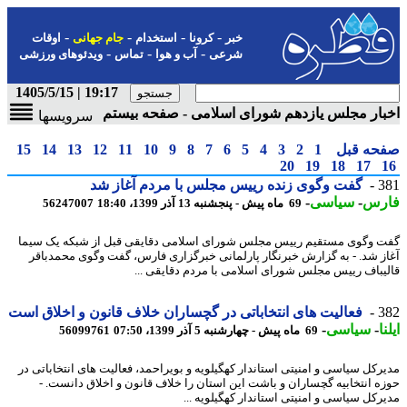
-
-
-
-
خبر
کرونا
استخدام
جام جهانی
اوقات
-
-
-
شرعی
آب و هوا
تماس
ویدئوهای ورزشی
19:17 | 1405/5/15
ار مجلس یازدهم شورای اسلامی - صفحه بیستم
سرویسها
حه قبل
1
2
3
4
5
6
7
8
9
10
11
12
13
14
15
20
19
18
17
3
گفت وگوی زنده رییس مجلس با مردم آغاز شد
رس
-
سیاسی
-
69 ماه پیش - پنجشنبه 13 آذر 1399، 18:40
56247007
 وگوی مستقیم رییس مجلس شورای اسلامی دقایقی قبل از شبکه یک سیما
ز شد. - به گزارش خبرنگار پارلمانی خبرگزاری فارس، گفت وگوی محمدباقر
یباف رییس مجلس شورای اسلامی با مردم دقایقی ...
3
فعالیت های انتخاباتی در گچساران خلاف قانون و اخلاق است
ا
-
سیاسی
-
69 ماه پیش - چهارشنبه 5 آذر 1399، 07:50
56099761
رکل سیاسی و امنیتی استاندار کهگیلویه و بویراحمد، فعالیت های انتخاباتی در
ه انتخابیه گچساران و باشت این استان را خلاف قانون و اخلاق دانست. -
رکل سیاسی و امنیتی استاندار کهگیلویه ...