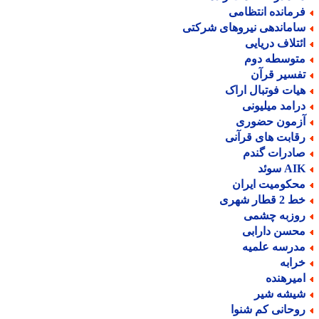
رمانده انتظامی
اماندهی نیروهای شرکتی
ئتلاف دریایی
توسطه دوم
فسیر قرآن
یات فوتبال اراک
رامد میلیونی
زمون حضوری
قابت های قرآنی
ادرات گندم
A سوئد
حکومیت ایران
2 قطار شهری
وزبه چشمی
حسن دارابی
درسه علمیه
رابه
میرهنده
یشه شیر
وحانی کم شنوا