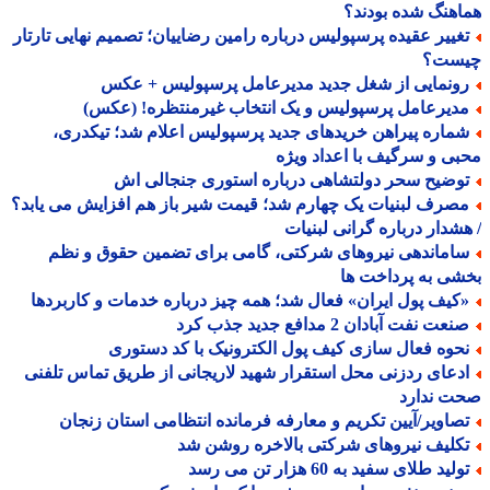
هنگ شده بودند؟
غییر عقیده پرسپولیس درباره رامین رضاییان؛ تصمیم نهایی تارتار
ست؟
ونمایی از شغل جدید مدیرعامل پرسپولیس + عکس
دیرعامل پرسپولیس و یک انتخاب غیرمنتظره! (عکس)
ماره پیراهن خریدهای جدید پرسپولیس اعلام شد؛ تیکدری،
ی و سرگیف با اعداد ویژه
وضیح سحر دولتشاهی درباره استوری جنجالی اش
صرف لبنیات یک چهارم شد؛ قیمت شیر باز هم افزایش می یابد؟
شدار درباره گرانی لبنیات
اماندهی نیروهای شرکتی، گامی برای تضمین حقوق و نظم
ی به پرداخت ها
کیف پول ایران» فعال شد؛ همه چیز درباره خدمات و کاربردها
عت نفت آبادان 2 مدافع جدید جذب کرد
حوه فعال سازی کیف پول الکترونیک با کد دستوری
دعای ردزنی محل استقرار شهید لاریجانی از طریق تماس تلفنی
ت ندارد
صاویر/آیین تکریم و معارفه فرمانده انتظامی استان زنجان
کلیف نیروهای شرکتی بالاخره روشن شد
لید طلای سفید به 60 هزار تن می رسد