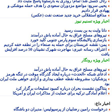
ئال کنسل شد/ تمام! رودری به بارسلونا پاسخ مثبت داد
حیی سریع: مواضع مزدوران سعودی را هدف حمله موشکی و
پادی قرار دادیم
دافع استقلالی خرید جدید صنعت نفت (عکس)
بار ویژه
تسنیم نیوز
انا وایت به بن بست رسید
یروهای مسلح عراق به حال آماده باش درآمدند
ازسازی پالایشگاه سوم پارس جنوبی کلید خورد
من: نقشه عربستان برای حمله به صنعاء را در نطفه خفه کردیم
اعتراف رسانه عبری: مهاجرت شهرک نشینان 50 درصد افزایش
فت
بار ویژه
رونگار
یروهای مسلح عراق به حال آماده باش درآمد
دعای شبکه «الحدث» درباره ایجاد گذرگاه موقت در تنگه هرمز
زشکیان: مشروطه نقطه عطف بیداری و آزادی خواهی ملت ایران
نتاگون نشست بحران درباره کمبود تسلیحات برگزار کرد
علام آمادگی ترکیه برای حمایت از مذاکرات ایران و آمریکا
ار داغ:
رخواست رامین رضاییان از پرسپولیس/ مدیران دو باشگاه