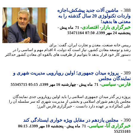
3
ماشین آلات جدید پیشکش،اجازه
واردات تکنولوژی 20 سال گذشته را به
نی ها بدهید!
گزاری بازار
-
اقتصادی
-
71 ماه پیش -
 مهر 1399، 07:50
55471164
س خانه صنعت، معدن و تجارت ایران، گفت: برای
رشد و توسعه معادن کشور، نیاز است که دولت، 4 اقدام مهم و اساسی را در
ور کار خود قرار بدهد تا بتوانیم از ظرفیت های بالقوه ای معادن کشور حداکثر
3
پروژه میدان جمهوری؛ اولین رویارویی مدیریت شهری و
یندگان مجلس
رس
-
سیاسی
-
71 ماه پیش - چهارشنبه 16 مهر 1399، 05:15
55345715
ژه زیر گذر میدان جمهوری اسلامی را باید اولین رویارویی جدی نمایندگان
س یازدهم شورای اسلامی و بخشی از مدیریت شهری که سر سلسله آن را
 کمالزاده بر عهده دارد دانست. - خبرگزاری فارس البرز؛
3
مجلس یازدهم در مقابل ویژه خواری ایستادگی کند
گزاری آنا
-
سیاسی
-
71 ماه پیش - پنجشنبه 10 مهر 1399، 06:15
55255