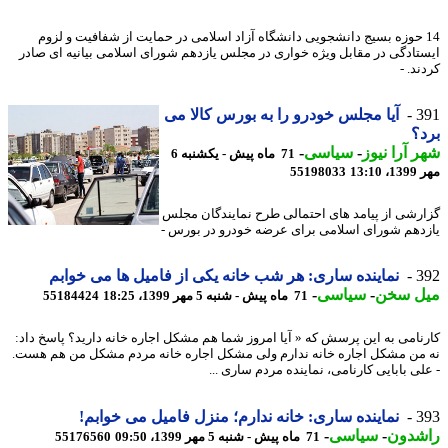
1 حوزه بسیج دانشجویی دانشگاه آزاد اسلامی در حمایت از شفافیت و لزوم
تادگی در مقابل ویژه خواری در مجلس یازدهم شورای اسلامی بیانیه ای صادر
د. -
3
آیا مجلس خودرو را به بورس کالا می
؟
 آرا نیوز
-
سیاسی
-
71 ماه پیش - یکشنبه 6
13:1
55198033
رشی از پیامد های احتمالی طرح نمایندگان مجلس
دهم شورای اسلامی برای عرضه خودرو در بورس -
3
نماینده ساری: هر شب خانه یکی از فامیل ها می خوابم
ل سخن
-
سیاسی
-
71 ماه پیش - شنبه 5 مهر 1399، 18:25
55184424
نامی به این پرسش که « آیا امروز شما هم مشکل اجاره خانه دارید؟ پاسخ داد:
من مشکل اجاره خانه ندارم ولی مشکل اجاره خانه مردم مشکل من هم هست.
لی بابایی کارنامی، نماینده مردم ساری ...
3
نماینده ساری: خانه ندارم؛ منزل فامیل می خوابم!
شدون
-
سیاسی
-
71 ماه پیش - شنبه 5 مهر 1399، 09:50
55176560