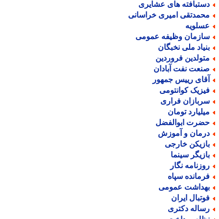
ستبافته های عشایری
حمدتقی امیری خراسانی
سلویه
ازمان وظیفه عمومی
نیاد ملی نخبگان
تولدین فروردین
نعت نفت آبادان
قای رییس جمهور
یزیک کوانتومی
ربازان فراری
یلیارد تومان
ضرت ابوالفضل
رمان و آموزش
ازیکن خارجی
ازیگر سینما
وزنامه نگار
رمانده سپاه
هداشت عمومی
وتبال ایران
ساله دکتری