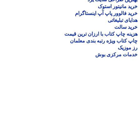
د مانیتور استوک
د فالوور پاپ آپ اینستاگرام
یای تبلیغاتی
ید سالت
نه چاپ کتاب با ارزان ترین قیمت
 کتاب ویژه رتبه بندی معلمان
موزیک
مات مرکزی بوش