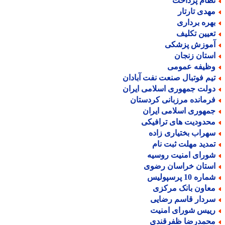
ظام پرداخت
هدی تارتار
هره برداری
عیین تکلیف
موزش پزشکی
ستان زنجان
ظیفه عمومی
یم فوتبال صنعت نفت آبادان
ولت جمهوری اسلامی ایران
رمانده مرزبانی کردستان
مهوری اسلامی ایران
حدودیت های ترافیکی
هراب بختیاری زاده
مدید مهلت ثبت نام
ورای امنیت روسیه
ستان خراسان رضوی
اره 10 پرسپولیس
عاون بانک مرکزی
ردار قاسم رضایی
ییس شورای امنیت
حمدرضا ظفرقندی