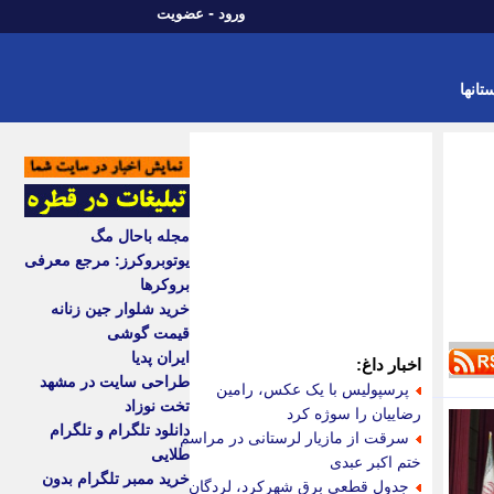
-
ورود
عضویت
تانها
مجله باحال مگ
یوتوبروکرز: مرجع معرفی
بروکرها
خرید شلوار جین زنانه
قیمت گوشی
ایران پدیا
اخبار داغ:
طراحی سایت در مشهد
پرسپولیس با یک عکس، رامین
تخت نوزاد
رضاییان را سوژه کرد
دانلود تلگرام و تلگرام
سرقت از مازیار لرستانی در مراسم
طلایی
ختم اکبر عبدی
خرید ممبر تلگرام بدون
جدول قطعی برق شهرکرد، لردگان