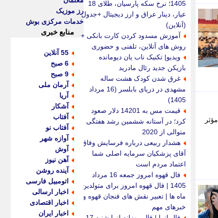
معلمان
1405؛ نرخ سکه پارسیان، طلای 18
رز موزیک
عیار، دینار عراق و ارز دیجیتال +جدول
خدمات مرکزی بوش
(آنلاین)
منابع خبری
آموزش مسدود کردن کارت بانکی +
روش های آنلاین، تلفنی و حضوری
55 آنلاین
ویدیو| تکنیک ناب یان دیومانده
6 صبح
بازیکن جدید رئال مادرید
9 صبح
غرق شدن کودک هشت ساله
آرمان ملی
مشهدی در دریای بابلسر (16 مرداد
آریا
1405)
آشکار
قیمت مس به 14201 دلار صعود
آفتاب
ی مؤثر
کرد؛ در آستانه ششمین رشد هفتگی
آفتاب نو
متوالی از 2020
آوازه شهر
هشدار ربیعی درباره فرسایش وفاق؛
آوش
آقای پزشکیان سرمایه اصلی شما
آهن نیوز
اعتماد مردم است
آینده روشن
فال قهوه امروز جمعه 16 مرداد
اتومبیل فارسی
1405 | فال قهوه امروز برای متولدین
اخبار ارسالی
ماه ها | تعبیر نقش های فنجان قهوه و
اخبار اقتصادی
خبرهای مهم
اخبار ایران
فال انبیا | فال روزانه انبیا شنبه 17