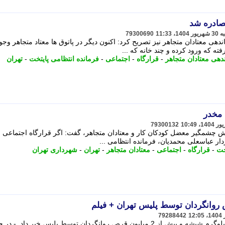
صادره شد
79300690
ماندهی معتادان متجاهر نیز تصریح کرد: اکنون دیگر در پاتوق ها معتاد متجاهر وجو
ته که ورود کرده و چند خانه که ...
دهی معتادان متجاهر
-
قرارگاه
-
اجتماعی
-
فرمانده انتظامی پایتخت
-
تهران
 مخدر
79300132
هش چشمگیر معضل کودکان کار و معتادان متجاهر، گفت: اگر قرارگاه اجتماعی و
ار عباسعلی محمدیان، فرمانده انتظامی ...
خت
-
قرارگاه
-
اجتماعی
-
معتادان متجاهر
-
تهران
-
شهرداری تهران
79288442
فرمانده انتظامی پایتخت از کشف 450 کیلوگرم شیشه و بیش از 2 میلیون قرص روانگردان توسط پلیس خبر داد. - د