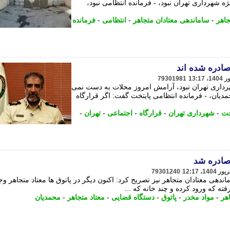
 شهرداری تهران نبود، - فرمانده انتظامی نبود،
جاهر
-
ساماندهی معتادان متجاهر
-
انتظامی
-
فرمانده
صادره شده اند
79301981
رداری تهران نبود، آرامش امروز محلات به دست نمی
مدیان، - فرمانده انتظامی پایتخت گفت: اگر قرارگاه
خت
-
شهرداری تهران
-
قرارگاه
-
اجتماعی
-
تهران
-
صادره شد
79301240
ساماندهی معتادان متجاهر نیز تصریح کرد: اکنون دیگر در پاتوق ها معتاد متجاهر وج
ته که ورود کرده و چند خانه که ...
هر
-
مواد مخدر
-
پاتوق
-
دستگاه قضایی
-
معتاد متجاهر
-
محمدیان