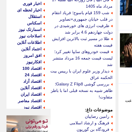
اخبار فوری
مرداد ماه 1405
اخبار لحظه ای
شب 159 قیام یاسوج؛ فریاد انتقام
استقلال
در قلب خیابان جمهوری+تصاویر
اسکناس
ظرفیت انرژی های خورشیدی در
اسمارتک نیوز
دولت چهاردهم 4.6 برابر شد
اصلاحات نیوز
طلا در مسیر ثبت بالاترین افزایش
اطلاعات آنلاین
قیمت هفته
اعتماد آنلاین
قیمت خودروهای سایپا تغییر کرد؛
افق امروز
لیست قیمت جمعه 16 مرداد منتشر
افکارنیوز
شد
اقتصاد 100
دیدار وزیر علوم ایران با رییس بیت
اقتصاد 24
الحکمه عراق
اقتصاد آزاد
بررسی گوشی Galaxy Z Flip8؛
اقتصاد آنلاین
ظاهر شبیه به نسخه قبلی اما با باطن
اقتصاد ایران
متفاوت!
 یکشنبه (6 مهر 1404) با بیان اینکه ماموران آگاهی در 48 ساعت
اقتصاد معاصر
اقتصاد نیوز
موضوعات داغ:
اکو ایران
رامین رضاییان
اکوفارس
فرهنگ و ارشاد اسلامی
اکونگار
فرودگاه بن گوریون