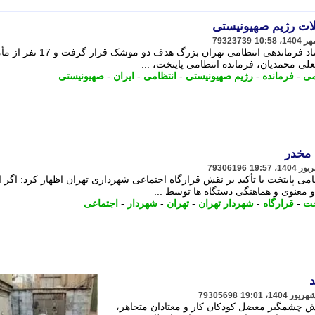
79323739
در روز سوم این حملات ناجوانمردانه، ستاد فرماندهی انتظامی تهران بزرگ 
ی محمدیان، فرمانده انتظامی پایتخت، ...
می
-
فرمانده
-
رژیم صهیونیستی
-
انتظامی
-
ایران
-
صهیونیستی
 مخدر
79306196
ی پایتخت با تأکید بر نقش قرارگاه اجتماعی شهرداری تهران اظهار کرد: اگر ا
 معنوی و هماهنگی دستگاه ها توسط ...
خت
-
قرارگاه
-
شهردار تهران
-
تهران
-
شهردار
-
اجتماعی
د
79305698
اهش چشمگیر معضل کودکان کار و معتادان متجاهر،