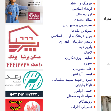
اکونیوز
فرهنگ و ارشاد
الف
ارشاد اسلامی
انتشار آنلاین
ارز دیجیتال
اندیشه قرن
هدف دو موشک قرار گرفت و 17 نفر از مأموران
میلاد محمدی
اندیشه معاصر
سرمربی پرسپولیس
اندیشه ها
متولدین ماه ها
انرژی پرس
وزیر فرهنگ و ارشاد اسلامی
ای استخدام
رییس سازمان راهداری
ایتنا
یاریم قیه
ایراف
لافیک
ایران آرت
نماینده ورزشکاران
ایران آنلاین
ین
سهره
ایران زندگی
علی یعقوبیان
ایران فوری
لیست آرژانتین
ایرانی روز
سردار شهید سپهبد سلیمانی
ایرانیتال
تایکا وایتیتی
ایرنا
جیمی اولیور
ایسکانیوز
سپاه ناحیه سمنان
ایسنا
زودهنگام
ایکنا
تعطیلی ادارات
ایلنا