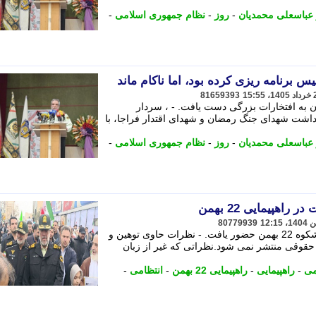
عباسعلی محمدیان
-
روز
-
نظام جمهوری اسلامی
-
 برنامه ریزی کرده بود، اما ناکام ماند
81659393
ماند و ایران به افتخارات بزرگی دست یافت. - ، سردار
داشت شهدای جنگ رمضان و شهدای اقتدار فراجا، با
عباسعلی محمدیان
-
روز
-
نظام جمهوری اسلامی
-
اهپیمایی 22 بهمن
80779939
فرمانده انتظامی پایتخت در راهپیمایی باشکوه 22 بهمن حضور یافت. - نظرات حاوی توهین و
حقوقی منتشر نمی شود.نظراتی که غیر از زبان
می
-
راهپیمایی
-
راهپیمایی 22 بهمن
-
انتظامی
-