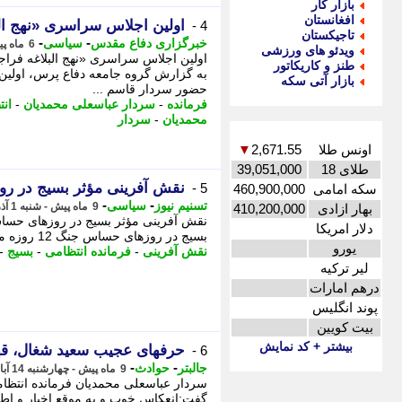
بازار کار
افغانستان
اولین اجلاس سراسری «نهج الب
4 -
تاجیکستان
-
-
خبرگزاری دفاع مقدس
سیاسی
6 ماه پیش - چهارشنبه 8 بهمن 1404، 11:00
ویدئو های ورزشی
اولین اجلاس سراسری «نهج البلاغه فراجا
طنز و کاریکاتور
به گزارش گروه جامعه دفاع پرس، اولین 
بازار آتی سکه
حضور سردار قاسم ...
فرمانده
-
سردار عباسعلی محمدیان
-
ان
محمدیان
-
سردار
اونس طلا
2,671.55
▼
طلای 18
39,051,000
نقش آفرینی مؤثر بسیج در روزهای حساس 
5 -
سکه امامی
460,900,000
-
-
تسنیم نیوز
سیاسی
9 ماه پیش - شنبه 1 آذر 1404، 09:45
بهار ازادی
410,200,000
دلار امریکا
بسیج در روزهای حساس جنگ 12 روزه ماندگار است.، به مناسبت هفته بسیج، فرمانده انتظامی ...
یورو
نقش آفرینی
-
فرمانده انتظامی
-
بسیج
-
لیر ترکیه
درهم امارات
پوند انگلیس
بیت کویین
بیشتر + کد نمایش
حرفهای عجیب سعید شغال، قه
6 -
-
-
جالبتر
حوادث
9 ماه پیش - چهارشنبه 14 آبان 1404، 18:57
سردار عباسعلی محمدیان فرمانده انتظام
گفت:انعکاس خوب و به موقع اخبار و اطل