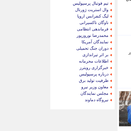
جام جم
تیم فوتبال پرسپولیس
جدید پرس
وال استریت ژورنال
جماران
لیگ کنفرانس اروپا
جوان ایرانی
ناوگان تاکسیرانی
جهان مانا
فرماندهی انتظامی
جهان نگر
محمدرضا نوروزپور
جهان نیوز
نمایندگان آمریکا
چطور
دوران جنگ تحمیلی
ر 1404) با حضور
چمپیونات
بر اثر تیراندازی
چمدون
اطلاعات محرمانه
چه خبر
خبرگزاری رویترز
حادثه 24
درباره پرسپولیس
حرف تو
ظرفیت تولید برق
حوادث پلاس
معاون وزیر نیرو
حوزه نیوز
مجلس نمایندگان
خبر آنلاین
نیروگاه دماوند
خبر جنوب
خبر سیاسی
خبر گردون
خبر ورزشی
خبرجو