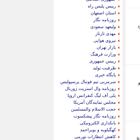
پویه آنلاین
رییس پلیس راه
پیام نفت
استان اصفهان
تابناک
روزنامه نگار
تازه نیوز
د
ولیعهد سعودی
تبیان
مهدی تارتار
تجارت نیوز
نیروی هوایی
تحریریه
بازار تهران
ترابر نیوز
وزارت فرهنگ
ترفندباز
رییس جمهوری
تریبون اقتصاد
ظرفیت تولید
تسنیم نیوز
پایگاه خبری
تک ناک
سرمربی تیم فوتبال پرسپولیس
تکراتو
روزنامه وال استریت ژورنال
توریسم آنلاین
پلی آف لیگ کنفرانس اروپا
تولید نیوز
مجلس نمایندگان آمریکا
تیتر فوری
حجت الاسلام والمسلمین
تیکنا
روزنامه نگار پیشکسوت
جاب ویژن
بانکداری الکترونیکی
جار نیوز
کهگیلویه و بویراحمد
جالبتر
کاهش انتظارات تورمی
ر ﺣﺎل