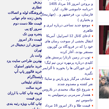
ریزش
و بروجن امروز 16 مرداد 1405
عطاری
+برنامه خاموشی فلارد، کیار،
فروشگاه لوله و اتصالات
فارسان، بن، فرخشهر و... (چهارمحال
پخش زنده جام جهانی
و بختیاری )
قیمت طلا دست دوم
موضع جدید نساجی درباره ایری و
سرور اچ پی
طاهری
پنجره وین تک
ادعای کانال 12 اسراییل: آمریکا
قیمت دلار امروز
انتقال بخشی از سوخت رسان های
آموزش ارز دیجیتال در
خود را که در فرودگاه بن گوریون
تهران
مستقر بودند، آغاز کرده
وانت بار
توپ در زمین تارتار/ پرسش های
بهترین طراحی سایت یزد
کلیدی درباره پرمهره ترین تیم لیگ!
خرید مانیتور استوک
این خوراکی ها را بخورید تا آلزایمر
خرید فالوور پاپ آپ
نگیرید
اینستاگرام
تصادف مرگبار پژو پارس و ساینا؛ 7
هدایای تبلیغاتی
نفر کشته و مصدوم شدند
خرید سالت
شروع تلخ میلاد محمدی در بلاروس
هزینه چاپ کتاب با ارزان
هشدار سرمربی پرسپولیس به
ترین قیمت
جاسوس تیم
چاپ کتاب ویژه رتبه بندی
قیمت طلا و دلار امروز 16 مرداد