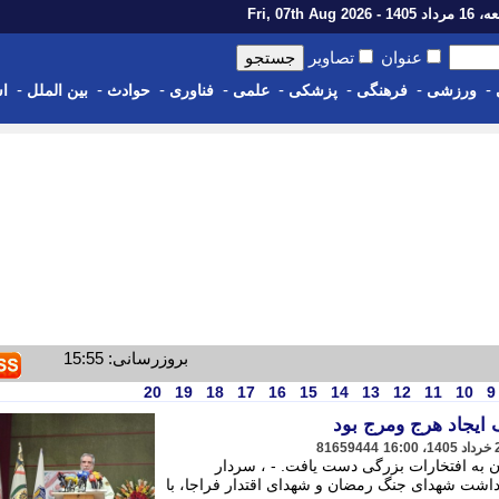
14 - Fri, 07th Aug 2026
عنوان
تصاویر
-
-
-
-
-
-
-
-
ورزشی
فرهنگی
پزشکی
علمی
فناوری
حوادث
بین الملل
اس
بروزرسانی: 15:55
20
19
18
17
16
15
14
13
12
11
10
9
ایجاد هرج ومرج بود
81659444
ماند و ایران به افتخارات بزرگی دست یافت. - ، سردار
داشت شهدای جنگ رمضان و شهدای اقتدار فراجا، با