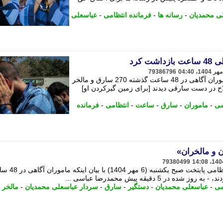
ی محمدیان
-
رسانه ها
-
فرمانده انتظامی
-
عباسعلی
 کرد
79386796
فرمانده انتظامی پایتخت با بیان اینکه ماموران آگاهی در 48 ساعت گذشته 270 سارق و مالخر
اح در دست سارقی دیدند [برای زمین گیرکردن او]
می
-
ماموران
-
سارق
-
ساعت
-
انتظامی
-
فرمانده
 و مالخران»
79380499
سردار «عباسعلی محمدیان» فرمانده انتظامی پایتخت صبح
می
-
عباسعلی محمدیان
-
دستگیر
-
سارق
-
سردار عباسعلی محمدیان
-
مالخر