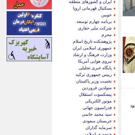
ایران و کشورهای منطقه
اینتیتر
بسکتبال قهرمانی اروپا
ایونا نیوز
خویین
بازتاب آنلاین
برنامه چهارم توسعه
باشگاه خبرنگاران
شرکت ملی حفاری
باغستان نیوز
محرم
بامبوک
پژوهشکده تاریخ اسلام
ببین و بخون
جمهوری اسلامی ایران
بدینسان
وزارت فرهنگ و ارشاد
بنکر
نیروی هوایی آمریکا
بیت ران
پایگاه خبری تحلیلی
پارس فوتبال
رییس جمهوری ترکیه
پارسینه
نخست وزیر پاکستان
پارسینه پلاس
متولدین فروردین
پاز آنلاین
پیشکسوت استقلال
پاس گل
موتور الکتریکی
پانا
ود
فدراسیون جهانی
پرتو نیوز
سید محمد خاتمی
پرسون
عربستان سعودی
پنجره نیوز
سرمایه گذاران
پویامگ
جمهوری اسلامی