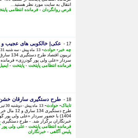
اﻧﺘﻘﺎل ﺑﻪ ﺳﺎﯾﺖ ﻣﻮرد ﻧﻈﺮ ﻫﺴﺘﯿﺪ...
قرص روانگردان
-
فرمانده انتظامی پایت
عکی| خالکوبی های عجیب و 
17 -
-
-
چه خبر
حوادث
13 ماه پیش - سه شنبه 31 تیر 1404، 02:48
سردار «علی ولی پور گودرزی» فرمانده ان
فرمانده انتظامی پایتخت
-
پایتخت
-
ایمیل
طرح دستگیری سارقان خشن
18 -
-
-
تابناک
حوادث
13 ماه پیش - دوشنبه 30 تیر 1404، 17:10
1404) با حضور سردار «علی ولی پور 
خبرنگاران برگزار شد. - طرح دستگیری 134 سارق ...
فرمانده انتظامی پایتخت
-
علی ولی پور 
پلیس آگاهی
-
خبرنگاران