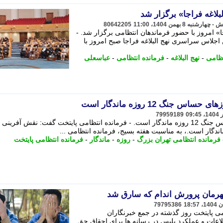
لاغه فراجا» برگزار شد
80642205
» امروز با حضور فرماندهان انتظامی برگزار شد. -
اجلاس سراسری نهج البلاغه فراجا صبح امروز با
تظامی
-
نهج البلاغه
-
فرمانده انتظامی
-
عباسعلی
جنگ 12 روزه ماندگار است
79959189
نقش آفرینی مؤثر بسیج در روزهای حساس جنگ 12 روزه ماندگار است. - فرمانده انتظامی پایتخت گفت: نقش آفرین
فرمانده انتظامی تهران بزرگ
-
روزه
-
ماندگار
-
فرمانده انتظامی پایتخت
رمان پرورش اندام که سارق شد
79795386
ی پایتخت روز گذشته در جمع خبرنگاران
اعات و عملکرد پلیس در رسانه ها برای احقاق حق