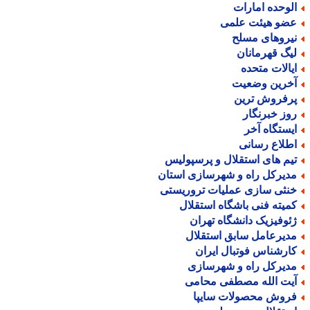
لوحده امارات
ضو هیئت علمی
یروهای مسلح
یگ قهرمانان
یالات متحده
خرین وضعیت
رفروش ترین
وز خبرنگار
یستگاه آخر
طلاع رسانی
یم های استقلال و پرسپولیس
دیرکل راه و شهرسازی استان
نثی سازی عملیات تروریستی
میته فنی باشگاه استقلال
ئوفیزیک دانشگاه تهران
دیرعامل سابق استقلال
ارشناس فوتبال ایران
دیرکل راه و شهرسازی
یت الله مصطفی محامی
روش محصولات سایپا