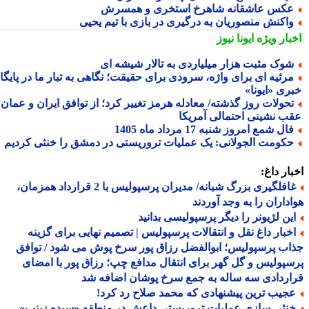
کس عاشقانه شاهرخ استخری و همسرش
اکنش منصوریان به درگیری در بازی با تیم یحیی
بار ویژه
ایونا نیوز
وک مثبت هزار میلیاردی به تالار شیشه ای
رثیه ای برای واژه، سرودی برای حقیقت؛ نگاهی به تبار ما در پایگاه
ری «ایونا»
حولات روز گذشته/ معادله هرمز تغییر کرد؛ از توافق ایران و عمان تا
ب نشینی احتمالی آمریکا
ال شمع امروز شنبه 17 مرداد ماه 1405
کومت الجولانی: یک عملیات تروریستی در دمشق را خنثی کردیم
ار داغ:
غافلگیری بزرگ شبانه/ مدیران پرسپولیس با 2 قرارداد همزمان،
داران را به وجد آوردند
ین لژیونر را دیگر پرسپولیسی بدانید
خبار داغ نقل و انتقالات پرسپولیس | تصمیم نهایی برای گزینه
ب پرسپولیس؛ ابوالفضل رزاق پور سرخ پوش می شود / توافق
پولیس و گل گهر برای انتقال مدافع چپ؛ رزاق پور با امضای
ردادی سه ساله به جمع سرخ پوشان اضافه شد
جیب ترین پیشنهادی که محمد صلاح رد کرد!
نثی سازی عملیات تروریستی داعش در منطقه «سیده زینب»