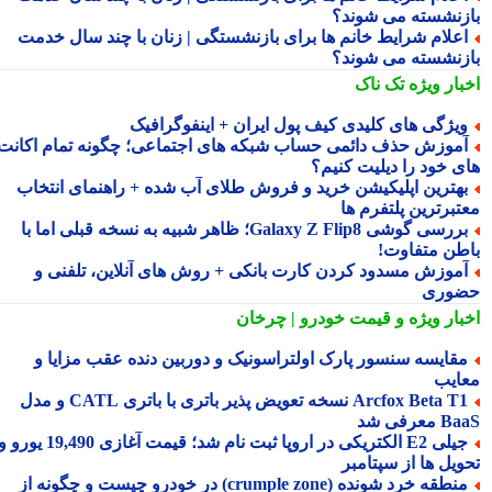
زنشسته می شوند؟
علام شرایط خانم ها برای بازنشستگی | زنان با چند سال خدمت
زنشسته می شوند؟
بار ویژه
تک ناک
یژگی های کلیدی کیف پول ایران + اینفوگرافیک
موزش حذف دائمی حساب شبکه های اجتماعی؛ چگونه تمام اکانت
ی خود را دیلیت کنیم؟
هترین اپلیکیشن خرید و فروش طلای آب شده + راهنمای انتخاب
تبرترین پلتفرم ها
بررسی گوشی Galaxy Z Flip8؛ ظاهر شبیه به نسخه قبلی اما با
طن متفاوت!
موزش مسدود کردن کارت بانکی + روش های آنلاین، تلفنی و
وری
بار ویژه
و قیمت خودرو | چرخان
قایسه سنسور پارک اولتراسونیک و دوربین دنده عقب مزایا و
ایب
Arcfox Beta T1 نسخه تعویض پذیر باتری با باتری CATL و مدل
معرفی شد
جیلی E2 الکتریکی در اروپا ثبت نام شد؛ قیمت آغازی 19,490 یورو و
ویل ها از سپتامبر
منطقه خرد شونده (crumple zone) در خودرو چیست و چگونه از