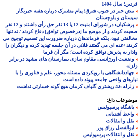
ین؛ سال 1404
بض خبر در جنوب شرق؛ پیام مشترک درباره هفته خبرنگار
تان و بلوچستان
پزشکیان: در شورای امنیت 12 یا 13 نفر حق رأی داشتند و 12 نفر
ت کردند و از موضع ما [درخصوص توافق] دفاع کردند / نه تنها
لفتی نبود، بلکه فرماندهان درباره ضرورت این تصمیم توجیح می
ند /عده ای می گفتند فلانی در آن جلسه تهدید کرده و دیگران را
ار به پذیرش توافق کرده است؛ مگر آن فرما
ضعیت اورژانسی مقاوم سازی بیمارستان های مشهد در برابر
له
هاددانشگاهی با رویکردی مسئله محور، علم و فناوری را با
زهای واقعی جامعه پیوند داده است
4. ریشتری گلباف کرمان هیچ گونه خسارتی نداشت
ضوعات داغ:
اشگاه پرسپولیس
اعظ آشتیانی
قل و انتقالات
بوالفضل رزاق پور
قل و انتقالات پرسپولیس