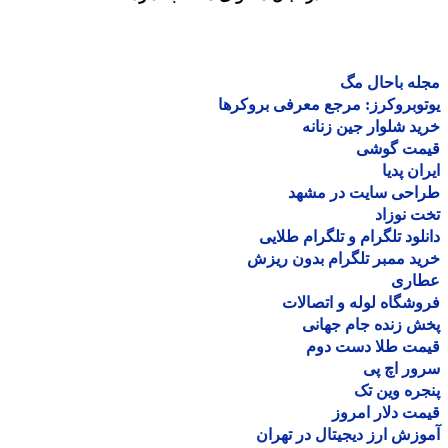
ه باحال مگ
وبروکرز: مرجع معرفی بروکرها
د شلوار جین زنانه
مت گوشی
ان پدیا
احی سایت در مشهد
 نوزاد
لود تلگرام و تلگرام طلایی
د ممبر تلگرام بدون ریزش
اری
شگاه لوله و اتصالات
 زنده جام جهانی
مت طلا دست دوم
ر اچ پی
ره وین تک
ت دلار امروز
زش ارز دیجیتال در تهران