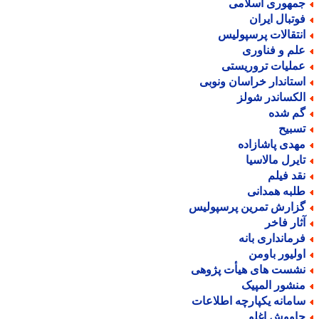
مهوری اسلامی
وتبال ایران
نتقالات پرسپولیس
لم و فناوری
ملیات تروریستی
ستاندار خراسان ونوبی
لکساندر شولز
م شده
سبیح
هدی پاشازاده
ایرل مالاسیا
قد فیلم
لبه همدانی
زارش تمرین پرسپولیس
ثار فاخر
رمانداری بانه
ولیور باومن
شست های هیأت پژوهی
نشور المپیک
امانه یکپارچه اطلاعات
اووش اغلو