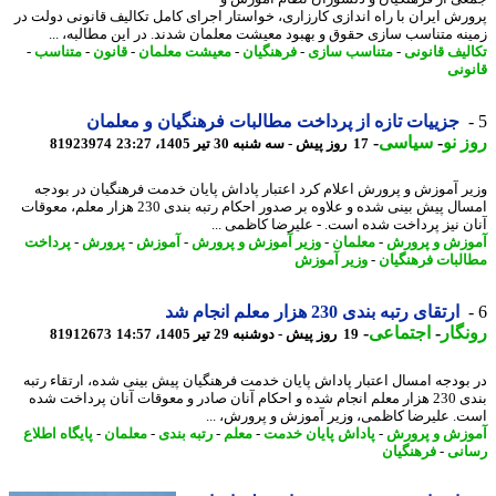
رش ایران با راه اندازی کارزاری، خواستار اجرای کامل تکالیف قانونی دولت در
نه متناسب سازی حقوق و بهبود معیشت معلمان شدند. در این مطالبه، ...
لیف قانونی
-
متناسب سازی
-
فرهنگیان
-
معیشت معلمان
-
قانون
-
متناسب
-
ونی
جزییات تازه از پرداخت مطالبات فرهنگیان و معلمان
 نو
-
سیاسی
-
17 روز پیش - سه شنبه 30 تیر 1405، 23:27
81923974
ر آموزش و پرورش اعلام کرد اعتبار پاداش پایان خدمت فرهنگیان در بودجه
امسال پیش بینی شده و علاوه بر صدور احکام رتبه بندی 230 هزار معلم، معوقات
ن نیز پرداخت شده است. - علیرضا کاظمی ...
زش و پرورش
-
معلمان
-
وزیر آموزش و پرورش
-
آموزش
-
پرورش
-
پرداخت
لبات فرهنگیان
-
وزیر آموزش
ارتقای رتبه بندی 230 هزار معلم انجام شد
گار
-
اجتماعی
-
19 روز پیش - دوشنبه 29 تیر 1405، 14:57
81912673
بودجه امسال اعتبار پاداش پایان خدمت فرهنگیان پیش بینی شده، ارتقاء رتبه
بندی 230 هزار معلم انجام شده و احکام آنان صادر و معوقات آنان پرداخت شده
. علیرضا کاظمی، وزیر آموزش و پرورش، ...
زش و پرورش
-
پاداش پایان خدمت
-
معلم
-
رتبه بندی
-
معلمان
-
پایگاه اطلاع
نی
-
فرهنگیان