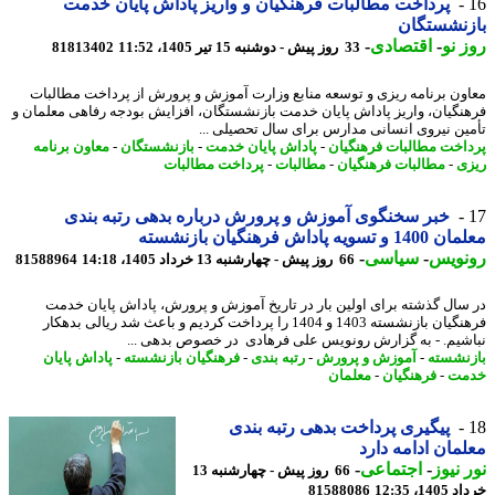
پرداخت مطالبات فرهنگیان و واریز پاداش پایان خدمت
زنشستگان
 نو
-
اقتصادی
-
33 روز پیش - دوشنبه 15 تیر 1405، 11:52
81813402
ون برنامه ریزی و توسعه منابع وزارت آموزش و پرورش از پرداخت مطالبات
نگیان، واریز پاداش پایان خدمت بازنشستگان، افزایش بودجه رفاهی معلمان و
ین نیروی انسانی مدارس برای سال تحصیلی ...
اخت مطالبات فرهنگیان
-
پاداش پایان خدمت
-
بازنشستگان
-
معاون برنامه
ی
-
مطالبات فرهنگیان
-
مطالبات
-
پرداخت مطالبات
خبر سخنگوی آموزش و پرورش درباره بدهی رتبه بندی
تسویه پاداش فرهنگیان بازنشسته
نویس
-
سیاسی
-
66 روز پیش - چهارشنبه 13 خرداد 1405، 14:18
81588964
سال گذشته برای اولین بار در تاریخ آموزش و پرورش، پاداش پایان خدمت
فرهنگیان بازنشسته 1403 و 1404 را پرداخت کردیم و باعث شد ریالی بدهکار
شیم. - به گزارش رونویس علی فرهادی در خصوص بدهی ...
نشسته
-
آموزش و پرورش
-
رتبه بندی
-
فرهنگیان بازنشسته
-
پاداش پایان
مت
-
فرهنگیان
-
معلمان
پیگیری پرداخت بدهی رتبه بندی
مان ادامه دارد
 نیوز
-
اجتماعی
-
66 روز پیش - چهارشنبه 13
14، 12:35
81588086