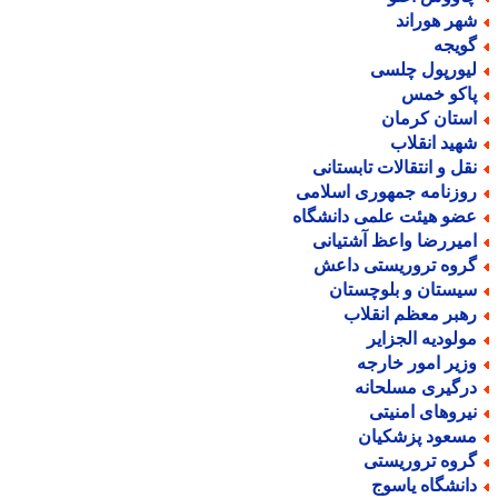
هر هوراند
ویجه
یورپول چلسی
اکو خمس
ستان کرمان
هید انقلاب
قل و انتقالات تابستانی
وزنامه جمهوری اسلامی
ضو هیئت علمی دانشگاه
میررضا واعظ آشتیانی
روه تروریستی داعش
یستان و بلوچستان
هبر معظم انقلاب
ولودیه الجزایر
زیر امور خارجه
رگیری مسلحانه
یروهای امنیتی
سعود پزشکیان
روه تروریستی
انشگاه یاسوج