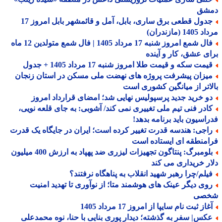
شق
جدول قطعی برق ساری، بابل، آمل و قائمشهر بابل امروز 17
1 (مازندران)
فال شمع امروز شنبه 17 مرداد 1405 | فال شمع متولدین 12 ماه
ی عشق، کار و آینده
مت سکه و قیمت طلا امروز شنبه 17 مرداد 1405 + جدول
یزان پیشرفت پروژه های نهضت ملی مسکن در استان زنجان
اتر از میانگین کشوری است
و خرید جدید پرسپولیس نهایی شد؛ امضای قرارداد امروز
ادر فنی تیم ملی تغییری نمی کند/ آشوبی: به جای قلعه نویی،
اسیون باید برنامه بدهد!
اجی: هندسه قدرت تغییر کرده است؛ ایران در جایگاه یک قدرت
منطقه ای ایستاده است
بلومبرگ: پنتاگون تجهیزات لیزری ضد پهپاد به ارزش 400 میلیون
ر خریداری می کند
یلم/چرا رهبر شهید انقلاب به پناهگاه نرفتند؟
وی دیگر عینک های هوشمند متا؛ از نوآوری تا تهدید امنیت
صی
از ثبت نام سایپا از امروز 17 مرداد 1405
کس| سفر به گذشته؛ دیدار پوری بنایی با حنا، نوه محمدعلی