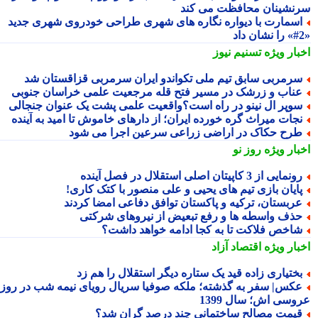
نشینان محافظت می کند
سمارت با دیواره نگاره های شهری طراحی خودروی شهری جدید
بار ویژه
تسنیم نیوز
رمربی سابق تیم ملی تکواندو ایران سرمربی قزاقستان شد
ناب و زرشک در مسیر فتح قله مرجعیت علمی خراسان جنوبی
وپر ال نینو در راه است؟واقعیت علمی پشت یک عنوان جنجالی
جات میراث گره خورده ایران؛ از دارهای خاموش تا امید به آینده
رح حکاک در اراضی زراعی سرعین اجرا می شود
بار ویژه
روز نو
نمایی از 3 کاپیتان اصلی استقلال در فصل آینده
ایان بازی تیم های یحیی و علی منصور با کتک کاری!
ربستان، ترکیه و پاکستان توافق دفاعی امضا کردند
ذف واسطه ها و رفع تبعیض از نیروهای شرکتی
اخص فلاکت تا به کجا ادامه خواهد داشت؟
بار ویژه
اقتصاد آزاد
ختیاری زاده قید یک ستاره دیگر استقلال را هم زد
کس| سفر به گذشته؛ ملکه صوفیا سریال رویای نیمه شب در روز
وسی اش؛ سال 1399
یمت مصالح ساختمانی چند درصد گران شد؟