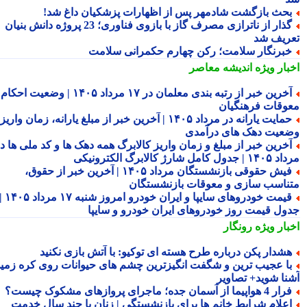
حث بازگشت شادمهر پس از اظهارات پزشکیان داغ شد!
گذار از ناترازی مصرف گاز با بازوی فناوری؛ 23 پروژه دانش بنیان
ریف شد
برنگار سلامت؛ رکن چهارم حکمرانی سلامت
بار ویژه
اندیشه معاصر
آخرین خبر از رتبه بندی معلمان در ۱۷ مرداد ۱۴۰۵ | وضعیت احکام و
وقات فرهنگیان
حمایت یارانه در مرداد ۱۴۰۵ | آخرین خبر از مبلغ یارانه، زمان واریز و
عیت دهک های درآمدی
خرین خبر از مبلغ و زمان واریز کالابرگ همه دهک ها و کد ملی ها در
ول کامل شارژ کالابرگ الکترونیکی
فیش حقوقی بازنشستگان مرداد ۱۴۰۵ | آخرین خبر از حقوق،
ناسب سازی و معوقات بازنشستگان
قیمت خودروهای سایپا و ایران خودرو امروز شنبه ۱۷ مرداد ۱۴۰۵ |
ول قیمت روز خودروهای ایران خودرو و سایپا
بار ویژه
رونگار
شدار پکن درباره طرح هسته ای توکیو: با آتش بازی نکنید
ا عجیب ترین و شگفت انگیزترین چشم های حیوانات روی کره زمین
نا شوید+ تصاویر
 4 هواپیما از آسمان جده؛ ماجرای پروازهای مشکوک چیست؟
علام شرایط خانم ها برای بازنشستگی | زنان با چند سال خدمت