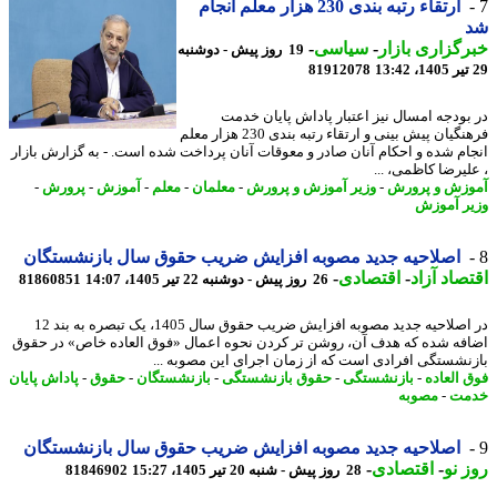
ارتقاء رتبه بندی 230 هزار معلم انجام
گزاری بازار
-
سیاسی
-
19 روز پیش - دوشنبه
81912078
بودجه امسال نیز اعتبار پاداش پایان خدمت
فرهنگیان پیش بینی و ارتقاء رتبه بندی 230 هزار معلم
ام شده و احکام آنان صادر و معوقات آنان پرداخت شده است. - به گزارش بازار
لیرضا کاظمی، ...
زش و پرورش
-
وزیر آموزش و پرورش
-
معلمان
-
معلم
-
آموزش
-
پرورش
-
ر آموزش
اصلاحیه جدید مصوبه افزایش ضریب حقوق سال بازنشستگان
صاد آزاد
-
اقتصادی
-
26 روز پیش - دوشنبه 22 تیر 1405، 14:07
81860851
در اصلاحیه جدید مصوبه افزایش ضریب حقوق سال 1405، یک تبصره به بند 12
فه شده که هدف آن، روشن تر کردن نحوه اعمال «فوق العاده خاص» در حقوق
نشستگی افرادی است که از زمان اجرای این مصوبه ...
 العاده
-
بازنشستگی
-
حقوق بازنشستگی
-
بازنشستگان
-
حقوق
-
پاداش پایان
مت
-
مصوبه
اصلاحیه جدید مصوبه افزایش ضریب حقوق سال بازنشستگان
 نو
-
اقتصادی
-
28 روز پیش - شنبه 20 تیر 1405، 15:27
81846902