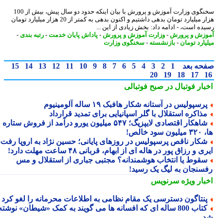
سخنگوی وزارت آموزش و پرورش با بیان اینکه حدود دو سال پیش، بیش از 100
هزار میلیارد تومان بدهی داشتیم و اکنون بدهی به کمتر از 20 هزار میلیارد تومان
ده است، - ادامه داد: بخش زیادی از این ...
زش و پرورش
-
وزارت آموزش و پرورش
-
پاداش پایان خدمت
-
رتبه بندی
-
یارد تومان
-
بازنشسته
-
سخنگوی وزارت
حه بعد
1
2
3
4
5
6
7
8
9
10
11
12
13
14
15
20
19
18
17
بار فوتبال در صبح فوتبالی
رسپولیس در آستانه شکار هافبک ۱۹ ساله آلومینیوم
ذاکره استقلال با گلر اسپانیایی برای تمدید قرارداد
شاهکار اقتصادی لایپزیگ؛ ۵۴۷ میلیون یورو درآمد از فروش ستاره
سود خالص!
کار ناقص پرسپولیس در روزهای پایانی؛ حسین نژاد به اروپا رفت،
ی و رزاق پور در هاله ای از ابهام، قربانی ۴۸ ساعت مهلت دارد!
قوط یا انتخاب هوشمندانه؟ مجتبی جباری از استقلال و مس
سنجان به لیگ یک رسید!
بار ویژه
سرنویس
نتاگون دسترسی یک مقام نظامی به اطلاعات محرمانه را لغو کرد
کتاب 800 ساله ای که افسانه ها می گویند به کمک «شیطان» نوشته