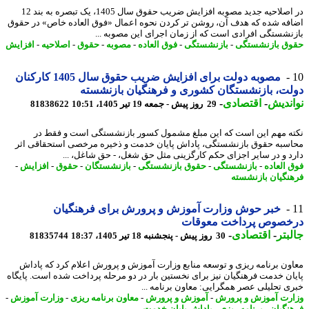
در اصلاحیه جدید مصوبه افزایش ضریب حقوق سال 1405، یک تبصره به بند 12
فه شده که هدف آن، روشن تر کردن نحوه اعمال «فوق العاده خاص» در حقوق
نشستگی افرادی است که از زمان اجرای این مصوبه ...
ق بازنشستگی
-
بازنشستگی
-
فوق العاده
-
مصوبه
-
حقوق
-
اصلاحیه
-
افزایش
مصوبه دولت برای افزایش ضریب حقوق سال 1405 کارکنان
ت، بازنشستگان کشوری و فرهنگیان بازنشسته
ندیش
-
اقتصادی
-
29 روز پیش - جمعه 19 تیر 1405، 10:51
81838622
ه مهم این است که این مبلغ مشمول کسور بازنشستگی است و فقط در
سبه حقوق بازنشستگی، پاداش پایان خدمت و ذخیره مرخصی استحقاقی اثر
د و در سایر اجزای حکم کارگزینی مثل حق شغل، - حق شاغل، ...
 العاده
-
بازنشستگی
-
حقوق بازنشستگی
-
بازنشستگان
-
حقوق
-
افزایش
-
نگیان بازنشسته
خبر حوش وزارت آموزش و پرورش برای فرهنگیان
خصوص پرداخت معوقات
بتر
-
اقتصادی
-
30 روز پیش - پنجشنبه 18 تیر 1405، 18:37
81835744
ون برنامه ریزی و توسعه منابع وزارت آموزش و پرورش اعلام کرد که پاداش
ان خدمت فرهنگیان نیز برای نخستین بار در دو مرحله پرداخت شده است. پایگاه
ی تحلیلی عصر همگرایی: معاون برنامه ...
رت آموزش و پرورش
-
آموزش و پرورش
-
معاون برنامه ریزی
-
وزارت آموزش
-
نگیان
-
برنامه ریزی
-
پاداش پایان خدمت