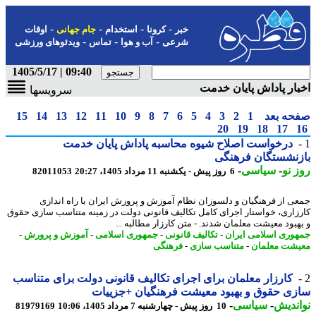
-
-
-
-
خبر
کرونا
استخدام
جام جهانی
اوقات
-
-
-
شرعی
آب و هوا
تماس
ویدئوهای ورزشی
09:40 | 1405/5/17
ار پاداش پایان خدمت
سرویسها
حه بعد
1
2
3
4
5
6
7
8
9
10
11
12
13
14
15
20
19
18
17
درخواست اصلاح شیوه محاسبه پاداش پایان خدمت
زنشستگان فرهنگی
 نو
-
سیاسی
-
6 روز پیش - یکشنبه 11 مرداد 1405، 20:27
82011053
ی از فرهنگیان و دلسوزان نظام آموزش و پرورش ایران با راه اندازی
زاری، خواستار اجرای کامل تکالیف قانونی دولت در زمینه متناسب سازی حقوق
هبود معیشت معلمان شدند. - متن کارزار مطالبه ...
وری اسلامی ایران
-
تکالیف قانونی
-
جمهوری اسلامی
-
آموزش و پرورش
-
شت معلمان
-
متناسب سازی
-
فرهنگی
کارزار معلمان برای اجرای تکالیف قانونی دولت برای متناسب
ی حقوق و بهبود معیشت فرهنگیان +جزییات
ندیش
-
سیاسی
-
10 روز پیش - چهارشنبه 7 مرداد 1405، 10:06
81979169