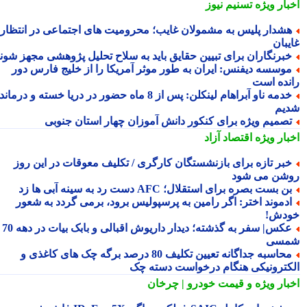
بار ویژه
تسنیم نیوز
شدار پلیس به مشمولان غایب؛ محرومیت های اجتماعی در انتظار
یبان
برنگاران برای تبیین حقایق باید به سلاح تحلیل پژوهشی مجهز شوند
وسسه دیفنس: ایران به طور موثر آمریکا را از خلیج فارس دور
نده است
خدمه ناو آبراهام لینکلن: پس از 8 ماه حضور در دریا خسته و درمانده
یم
صمیم ویژه برای کنکور دانش آموزان چهار استان جنوبی
بار ویژه
اقتصاد آزاد
بر تازه برای بازنشستگان کارگری / تکلیف معوقات در این روز
شن می شود
ن بست بصره برای استقلال؛ AFC دست رد به سینه آبی ها زد
دموند اختر: اگر رامین به پرسپولیس برود، برمی گردد به شعور
دش!
عکس| سفر به گذشته؛ دیدار داریوش اقبالی و بابک بیات در دهه 70
سی
محاسبه جداگانه تعیین تکلیف 80 درصد برگه چک های کاغذی و
کترونیکی هنگام درخواست دسته چک
بار ویژه
و قیمت خودرو | چرخان