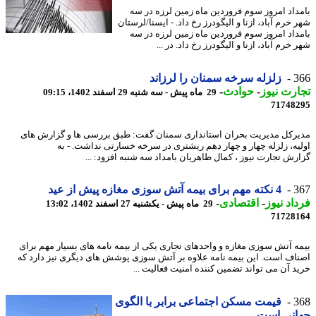
داد امروز سوم فروردین ماه زمین لرزه در سه
خرم آباد، ازنا و الیگودرز رخ داد. - ایسنا/لرستان
داد امروز سوم فروردین ماه زمین لرزه در سه
خرم آباد، ازنا و الیگودرز رخ داد. در ...
3
زلزله سرخه سمنان را لرزاند
رت نیوز
-
حوادث
-
29 ماه پیش - سه شنبه 29 اسفند 1402، 09:15
71748
رکل مدیریت بحران استانداری سمنان گفت: طبق بررسی ها و گزارش های
یه، زلزله چهار و چهار دهم ریشتری در سرخه خسارتی نداشت. - به
رش تجارت نیوز ، کمال طاهریان بامداد سه شنبه افزود: ...
3
4 نکته مهم برای بیمه آتش سوزی مغازه پیش از عید
اد نیوز
-
اقتصادی
-
29 ماه پیش - یکشنبه 27 اسفند 1402، 13:02
71728
ه آتش سوزی مغازه و واحدهای تجاری یکی از بیمه نامه های بسیار مهم برای
اف است. این بیمه نامه علاوه بر آتش سوزی پوشش های دیگری نیز دارد که
د آن می تواند تضمین کننده امنیت فعالیت ...
3
قیمت مسکن اجتماعی برابر با الگوی
انی است