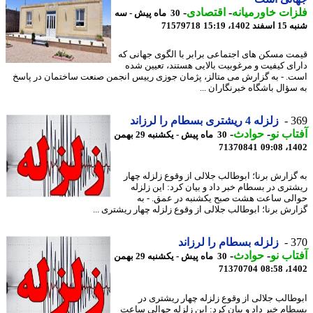
ات خاورمیانه
-
اقتصادی
-
30 ماه پیش - سه
1402، 15:19
71579718
ت مسکن های اجتماعی برابر با الگوی جهانی که
ای کیفیت و مرغوبیت بالایی هستند، تعیین شده
. - به گزارش می متالز، پژمان جوزی رییس انجمن صنعت ساختمان در پاسخ
سؤال باشگاه خبرنگاران ...
3
زلزله 4 ریشتری بسطام را لرزاند
اب نو
-
حوادث
-
30 ماه پیش - یکشنبه 29 بهمن
71370841
1402
گزارش برنا؛ ابوطالب جلالی از وقوع زلزله چهار
تری در بسطام خبر داد و بیان کرد: این زلزله
لی ساعت هشت صبح یکشنبه در عمق. - به
رش برنا؛ ابوطالب جلالی از وقوع زلزله چهار ریشتری ...
3
زلزله بسطام را لرزاند
اب نو
-
حوادث
-
30 ماه پیش - یکشنبه 29 بهمن
71370704
1402
طالب جلالی از وقوع زلزله چهار ریشتری در
ام خبر داد و بیان کرد: این زلزله حوالی ساعت