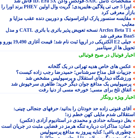
شخصات کامل SAIC‑فولکس واگن ID. Era 5X فاش شد
اورا 5 جی تی پلاگین‑هایبریدی؛ گریت وال اولین PHEV برند اورا را به
زار معرفی کرد
قایسه سنسور پارک اولتراسونیک و دوربین دنده عقب مزایا و
ایب
Arcfox Beta T1 نسخه تعویض پذیر باتری با باتری CATL و مدل
معرفی شد
جیلی E2 الکتریکی در اروپا ثبت نام شد؛ قیمت آغازی 19,490 یورو و
ویل ها از سپتامبر
بار فوتبال در صبح فوتبالی
کس های خاص هدیه تهرانی در یک گلخانه
زییات قتل مداح سرشناس؛ حمیدرضا رجب زاده کیست؟
رزشگاه دیدارهای استقلال و پرسپولیس مشخص شد
رسپولیس یک مدافع جوان دیگر خرید؛ طاهری سرخپوش شد
تفاق تلخ برای مسی؛ خورخه مسی از دنیا رفت
بار ویژه
رونگار
قای فنونی زاده حد خودتان را بدانید/ حرفهای جنجالی چینی:
تقلالی شدم مایلی کهن خطم زد!
غل دوستانه حدادی و محمدی در استادیوم آزادی (عکس)
مان: مذاکرات درباره تنگه هرمز در فضایی مثبت در جریان است
طوری یاغی! کنایه پیروز به مدافع پرسپولیس
کست سنگین میلان مقابل چلسی در جاکارتا