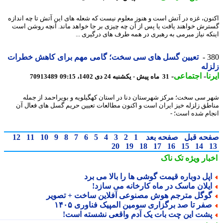
ون، غزه در آتش است و هنوز معلوم نیست که شعله های این آتش تا چه اندازه
رش خواهند یافت یا پس از آن چه چیزی بر جا خواهد ماند. آنچه روشن است
که نیاز مبرمی به رهبری در همه طرف های درگیری ...
3
تعیین گسل های سی سخت؛ گامی مهم برای کاهش خطرات
له
ا
-
اجتماعی
-
31 ماه پیش - یکشنبه 24 دی 1402، 09:15
70913489
 سی سخت؛ مرکز شهرستان دنا در استان کهگیلویه و بویراحمد از جمله
طق زلزله خیز ایران است و اکنون مطالعات تعیین حریم گسل های فعال آن
ام شده است؛ -
حه قبل
صفحه بعد
1
2
3
4
5
6
7
8
9
10
11
12
20
19
18
17
16
15
14
بار ویژه
تک ناک
پل دوباره قیمت گوشی ها را بالا می برد
یلان ماسک در ماه کارخانه می سازد!
وگل مترجم هوش مصنوعی آفلاین ساخت + تصویر
فر تا صد برگزاری سومین المپیک فناوری ۱۴۰۵
شت این چت بات یک آدم واقعی نشسته است!