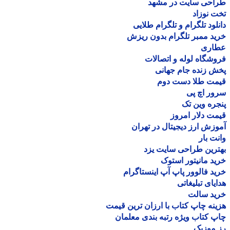
احی سایت در مشهد
 نوزاد
لود تلگرام و تلگرام طلایی
د ممبر تلگرام بدون ریزش
اری
شگاه لوله و اتصالات
 زنده جام جهانی
مت طلا دست دوم
ر اچ پی
ره وین تک
ت دلار امروز
زش ارز دیجیتال در تهران
ت بار
رین طراحی سایت یزد
د مانیتور استوک
د فالوور پاپ آپ اینستاگرام
یای تبلیغاتی
ید سالت
نه چاپ کتاب با ارزان ترین قیمت
 کتاب ویژه رتبه بندی معلمان
موزیک