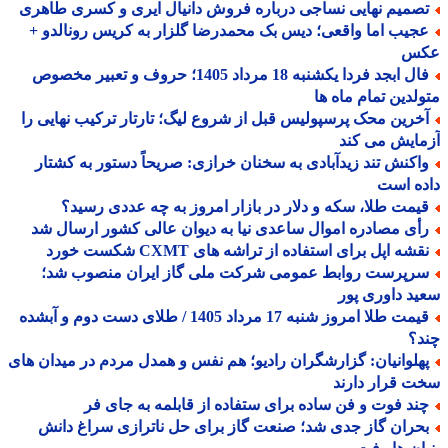
صمیم نهایی نساجی درباره فروش دانیال ایری و کسری طاهری
جیب اما واقعی؛ دیس بک محمدرضا گلزار به کریس رونالدو +
س
فال ابجد فردا یکشنبه 18 مرداد 1405؛ حروف و تعبیر مخصوص
لدین تمام ماه ها
خرین محک پرسپولیس قبل از شروع لیگ؛ تارتار ترکیب نهایی را
ایش می کند
اکنش تند زیدآبادی به سخنان خرازی: صریحاً دستور به کشتار
ه است
یمت طلا، سکه و دلار در بازار امروز به چه عددی رسید؟
أی مصادره اموال ساعدی نیا به دیوان عالی کشور ارسال شد
شه اپل برای استفاده از تراشه های CXMT شکست خورد
رپرست روابط عمومی شرکت ملی گاز ایران منصوب شد؛
د داوری پور
قیمت طلا امروز شنبه 17 مرداد 1405 / طلای دست دوم و آبشده
د؟
هلوانیان: گزارشگران رادیو؛ هم نفس و همدل مردم در میدان های
 قرار دارند
ند فوت و فن ساده برای ستفاده از قابلمه به جای فر
حران گاز جدی شد؛ صنعت گاز برای حل ناترازی سراغ دانش