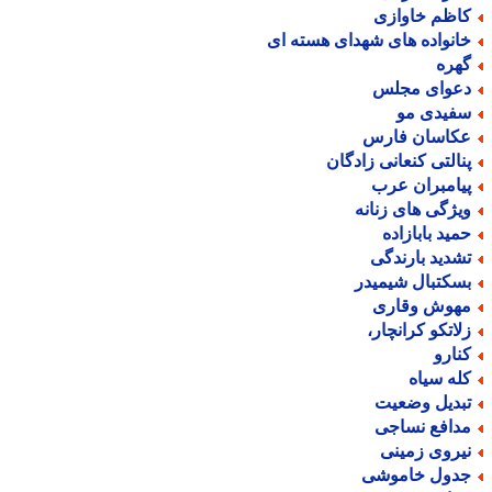
اظم خاوازی
انواده های شهدای هسته ای
هره
عوای مجلس
فیدی مو
کاسان فارس
نالتی کنعانی زادگان
یامبران عرب
یژگی های زنانه
مید بابازاده
شدید بارندگی
سکتبال شیمیدر
هوش وقاری
لاتکو کرانچار،
نارو
له سیاه
بدیل وضعیت
دافع نساجی
یروی زمینی
دول خاموشی