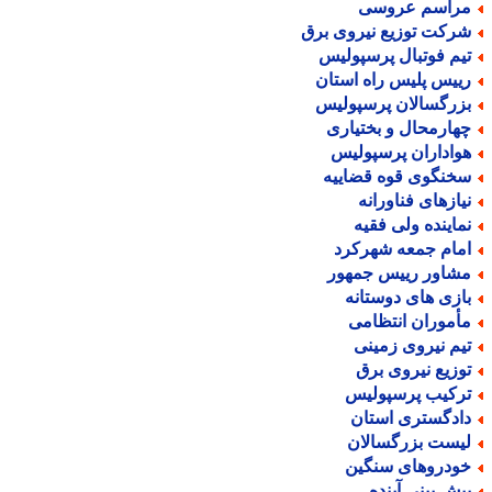
راسم عروسی
رکت توزیع نیروی برق
یم فوتبال پرسپولیس
ییس پلیس راه استان
زرگسالان پرسپولیس
هارمحال و بختیاری
واداران پرسپولیس
خنگوی قوه قضاییه
یازهای فناورانه
ماینده ولی فقیه
مام جمعه شهرکرد
شاور رییس جمهور
ازی های دوستانه
أموران انتظامی
یم نیروی زمینی
وزیع نیروی برق
رکیب پرسپولیس
ادگستری استان
یست بزرگسالان
ودروهای سنگین
یش بینی آینده