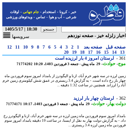
-
-
-
-
خبر
کرونا
استخدام
جام جهانی
اوقات
-
-
-
شرعی
آب و هوا
تماس
ویدئوهای ورزشی
18:30 | 1405/5/17
ار زلزله خیز - صفحه نوزدهم
سرویسها
حه قبل
صفحه بعد
1
2
3
4
5
6
7
8
9
10
11
12
20
19
18
17
16
15
14
3
لرستان امروز 4 بار لرزیده است
ج
-
حوادث
-
29 ماه پیش - جمعه 3 فروردین 1403، 10:20
71774202
ن لرزه در سه شهر خرم آباد، ازنا و الیگودرز از بامداد امروز سوم فروردین ماه
چهار بار رخ داده است. - به گزارش 3.4 ریستری در عمق شش کیلومتری زمین خرم
را لرزاند. همچنین در ساعت 1:32 دقیقه ...
3
لرستان چهار بار لرزید
ت بهار
-
حوادث
-
29 ماه پیش - جمعه 3 فروردین 1403، 10:17
71774171
داد امروز سوم فروردین ماه زمین لرزه در سه شهر خرم آباد، ازنا و الیگودرز رخ
داد. - به گزارش دولت بهار به نقل از ایسنا، در ساعت 19 دقیقه بامداد امروز سوم
ین ماه زمین لرزه 3.4 ریستری ...