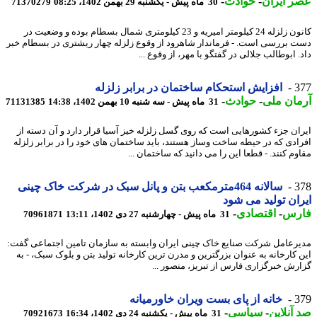
 ایران
-
حوادث
-
30 ماه پیش - یکشنبه 29 بهمن 1402، 08:25
71370279
کانون زلزله 24 کیلومتر امیریه و 23 کیلومتری شمال بسطام بوده و وضعیت در
 بررسی است. - فرماندار شاهرود از وقوع زلزله چهار ریشتری در بسطام خبر
 ابوطالب جلالی در گفتگو با مهر، از وقوع ...
3
افزایش استحکام ساختمان در برابر زلزله
ان ملی
-
حوادث
-
31 ماه پیش - سه شنبه 10 بهمن 1402، 14:38
71131385
ان جزء کشورهایی است که روی گسل زلزله خیز آسیا قرار دارد و آن دسته از
ادی که در حیطه ساخت وساز هستند، باید ساختمان های خود را در برابر زلزله
م کنند. - قطعا این را می دانید که ساختمان ...
3
سالانه 464مترمکعب بتن و پانل سبک در شرکت خاک چینی
ان تولید می شود
رس
-
اقتصادی
-
31 ماه پیش - چهارشنبه 27 دی 1402، 13:11
70961871
رعامل شرکت صنایع خاک چینی ایران وابسته به سازمان تامین اجتماعی گفت:
 کارخانه به عنوان بزرگترین و مدرن ترین کارخانه تولید بتن و بلوک سبک، - به
رش خبرگزاری فارس از تبریز، منصور ...
3
خانه از پای بست ویران خاورمیانه
آنلاین
-
سیاسی
-
31 ماه پیش - یکشنبه 24 دی 1402، 16:34
70921673