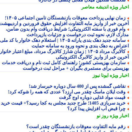
بار ویژه
اندیشه معاصر
زمان نهایی پرداخت معوقات بازنشستگان تامین اجتماعی ۱۴۰۵؛
رین خبر از واریز مابه التفاوت افزایش حقوق فروردین و اردیبهشت
ام فوری با سفته الکترونیکی؛ شرایط دریافت وام بدون ضامن،
ارک لازم، نحوه ثبت درخواست و جزئیات بازپرداخت
سامانه جدید دهک بندی یارانه ۱۴۰۵ | استعلام دهک خانوار با کد ملی،
تراض به دهک بندی و نحوه ورود به سامانه حمایت
کالابرگ مرداد ۱۴۰۵ | زمان شارژ کالابرگ مرداد، مبلغ اعتبار خانوار و
رین خبر از واریز کالابرگ الکترونیکی
ازمان بهزیستی کشور؛ راهنمای کامل ثبت نام و دریافت خدمات
زیستی برای مستمری بگیران + مراحل ثبت درخواست
بار ویژه
ایونا نیوز
قاشی گمشده پس از 400 سال دوباره خبرساز شد!
قت ایلان ماسک چقدر می ارزد؟ عددی که همه را شوکه کرد!
یمت مواد غذایی دوباره اوج گرفت
ید سربازی 1405؛ طرح جدید مجلس به کجا رسید؟+ قیمت خرید
را قبض آب افزایش پیدا کرد؟
بار ویژه
روز نو
قم مابه التفاوت معوقات بازنشستگان چقدر است؟