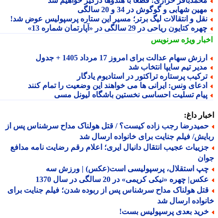
حمدباقر خرازی: قطعا با هندوها درگیر خواهیم شد
هین شهابی و گوگوش در 34 و 20 سالگی
قل و انتقالات لیگ برتر؛ مسیر این ستاره پرسپولیس عوض شد!
هره کتایون ریاحی در 29 سالگی در «آپارتمان شماره 13»
بار ویژه
سرنویس
رزش سهام عدالت برای امروز 17 مرداد 1405 + جدول
دیر تیم سایپا انتخاب شد
رکیب پرستاره تراکتور در استادیوم یادگار
دعای ونس: ایرانی ها می خواهند این وضعیت را تمام کنند
یام تسلیت احساسی نخستین باشگاه لیونل مسی
ار داغ:
میدرضا رجب زاده کیست؟ / قتل هولناک مداح سرشناس پس از
یش/ فیلم جنایت برای خانواده ارسال شد
زییات عجیب انتقال دانیال ایری؛ اعلام رقم رضایت نامه مدافع
ان
پ استقلال، پرسپولیسی است(عکس) | ورزش سه
س| چهره «نیکی کریمی» در 20 سالگی در سال 1370
تل هولناک مداح سرشناس پس از ربوده شدن؛ فیلم جنایت برای
واده ارسال شد
رید بعدی پرسپولیس بست!