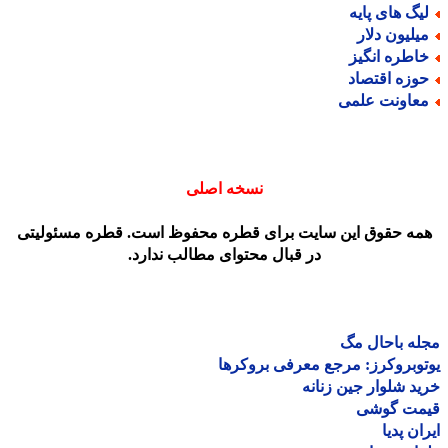
یگ های پایه
یلیون دلار
اطره انگیز
وزه اقتصاد
عاونت علمی
نسخه اصلی
مه حقوق این سایت برای قطره محفوظ است. قطره مسئولیتی
در قبال محتوای مطالب ندارد.
ه باحال مگ
وبروکرز: مرجع معرفی بروکرها
د شلوار جین زنانه
مت گوشی
ان پدیا