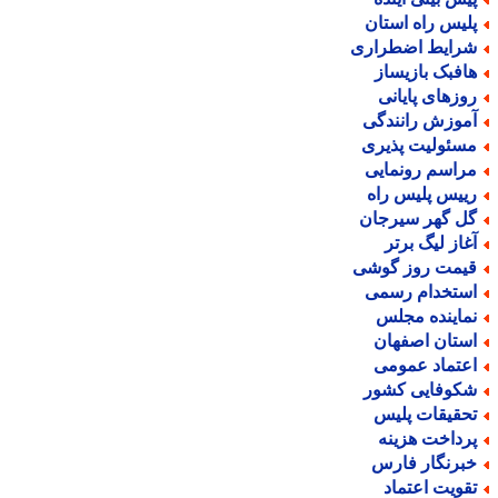
لیس راه استان
رایط اضطراری
افبک بازیساز
وزهای پایانی
موزش رانندگی
سئولیت پذیری
راسم رونمایی
ییس پلیس راه
ل گهر سیرجان
غاز لیگ برتر
یمت روز گوشی
ستخدام رسمی
ماینده مجلس
ستان اصفهان
عتماد عمومی
کوفایی کشور
حقیقات پلیس
رداخت هزینه
برنگار فارس
قویت اعتماد