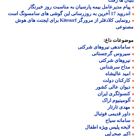
ان ها رفت
یام مدیرعامل بیمه پارسیان به مناسبت روز خبرنگار
د 17 آخرین به روزرسانی این گوشی های سامسونگ است
رونمایی کلادفلر از مرورگر Kitesurf برای ایجنت های هوش
نوعی
ضوعات داغ:
اماندهی نیروهای شرکتی
یروس گرجستانی
یروهای شرکتی
داح سرشناس
مید عالیشاه
ارکنان دولت
یوان عالی کشور
نسولگری ایران
لومینیوم اراک
هدی تارتار
اور قدیمی فوتبال
امانه سیاح
ایحه پلیس ویژه اطفال
کبر صحرایی