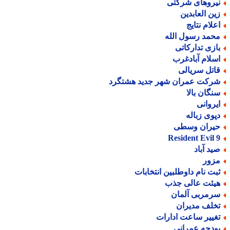
یروهای شرکتی
ین العابدین
علام نتایج
حمد رسول الله
ازی تدارکاتی
سلام آبادغرب
اتل سریالی
رکت عمران شهر جدید هشتگرد
نگان بالا
یروانی
پوی زباله
یران وسطی
Resident Evil 
ید آباد
زور
بت نام داوطلبین انتخابات
یئت عالی جذب
رمربی آلمان
خلف مدیران
غییر ساعت ادارات
ودجه عمرانی