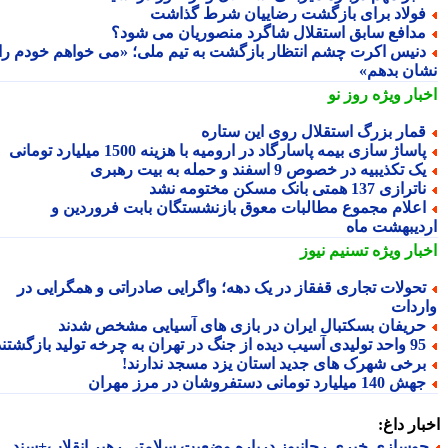
ولاد برای بازگشت رضاییان شرط گذاشت
دافع سابق استقلال شاگرد منصوریان می شود؟
نیس اکرت چشم انتظار بازگشت به تیم ملی؛ «می خواهم خودم را
ان بدهم»
بار ویژه
روز نو
مار بزرگ استقلال روی این ستاره
اساژ سازی بیمه پاسارگاد در ارومیه با هزینه 1500 میلیارد تومانی
ک تکذیبیه در خصوص 9 اسفند و حمله به بیت رهبری
ترازی 137 همتی بانک مسکن مختومه نشد
علام مجموع مطالبات معوق بازنشستگان بابت فروردین و
دیبهشت ماه
بار ویژه
تسنیم نیوز
حولات تجاری قفقاز در یک دهه؛ واگرایی صادراتی و همگرایی در
ردات
ریفان بسکتبال ایران در بازی های آسیایی مشخص شدند
تولیدی آسیب دیده از جنگ در تهران به چرخه تولید بازگشتند
رخی شهرک های جدید استان یزد مسجد ندارند!
 140 میلیارد تومانی دستفروشان در مرز مهران
ار داغ:
وسازی خبری رجانیوز درباره وضعیت سلامتی رهبر انقلاب+سند