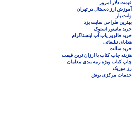
ت دلار امروز
زش ارز دیجیتال در تهران
ت بار
رین طراحی سایت یزد
د مانیتور استوک
د فالوور پاپ آپ اینستاگرام
یای تبلیغاتی
ید سالت
نه چاپ کتاب با ارزان ترین قیمت
 کتاب ویژه رتبه بندی معلمان
موزیک
مات مرکزی بوش