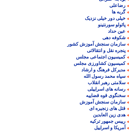
ضاعلی
ربه ها
یلی دور خیلی نزدیک
ائولو سورنتینو
ین حداد
کوفه دهی
ازمان سنجش آموزش کشور
نجره نقل و انتقالاتی
میسیون اجتماعی مجلس
میسیون کشاورزی مجلس
دیرکل فرهنگ و ارشاد
پاه محمد رسول الله
لامتی رهبر انقلاب
سانه های اسراییلی
خنگوی قوه قضاییه
ازمان سنجش آموزش
تل های زنجیره ای
دی زین العابدین
ییس جمهور ترکیه
مریکا و اسراییل