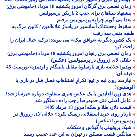
ان قطعی برق گرگان امروز یکشنبه 18 مرداد (خاموشی برق)
شنهاد سپاهان برای جذب 2 بازیکن پرسپولیس
عدا می گویم چرا به پرسپولیس نرفتم
قوط وحشتناک آسانسور در پاساژ علاءالدین / کابین مرگ به
قه منفی سه رفت
ک کشور دیگر به «توافق مکه» می پیوندد| ترکیه خیال ایران را
حت کرد
ان قطعی برق زنجان امروز یکشنبه 18 مرداد (خاموشی برق)
لالی لای زرورق در پرسپولیس! (عکس)
ویدیو| خلاصه بازی بارسلونا مقابل ناتینگام و اودینزه/ تورنمنت 45
قه ای!
یازمند روی لبه ی تیغ؛ تکرارِ اشتباهاتِ فصل قبل در بازی با
مینیوم!
دی زین العابدین با یک عکس هنری متفاوت دوباره خبرساز شد!
امل اصلی قتل حمیدرضا رجب زاده دستگیر شد
مت دلار، طلا و سکه امروز 18 مرداد 1405
ارتار روی خرید استقلالی ریسک نکرد؛/ جلالی لای زرورق در
سپولیس! (عکس)
یک پروتیینی با گیلاس و شکلات
یانگین قیمت مسکن در تهران به این عدد عجیب رسید