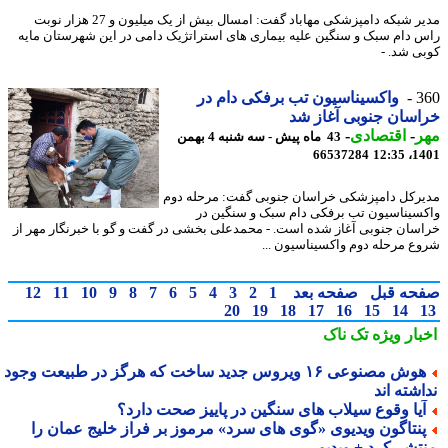
مدیر شبکه دامپزشکی مهاباد گفت: امسال بیش از یک میلیون و 27 هزار نوبت
 دام سبک و سنگین علیه بیماری های استراتژیک دامی در این شهرستان مایه
ی شد. -
3
واکسیناسیون تب برفکی دام در
سان جنوبی آغاز شد
ر
-
اقتصادی
-
43 ماه پیش - سه شنبه 4 بهمن
66537284
1401
رکل دامپزشکی خراسان جنوبی گفت: مرحله دوم
سیناسیون تب برفکی دام سبک و سنگین در
سان جنوبی آغاز شده است. - محمدعلی بخشی در گفت و گو با خبرنگار مهر از
ع مرحله دوم واکسیناسیون ...
حه قبل
صفحه بعد
1
2
3
4
5
6
7
8
9
10
11
12
20
19
18
17
16
15
14
بار ویژه
تک ناک
هوش مصنوعی ۱۶ ویروس جدید ساخت که هرگز در طبیعت وجود
شته اند
یا وقوع سیلاب های سنگین در پاییز صحت دارد؟
نتاگون ویدیوی «گوی های سرد» مرموز بر فراز خلیج عمان را
تشر کرد + ویدیو