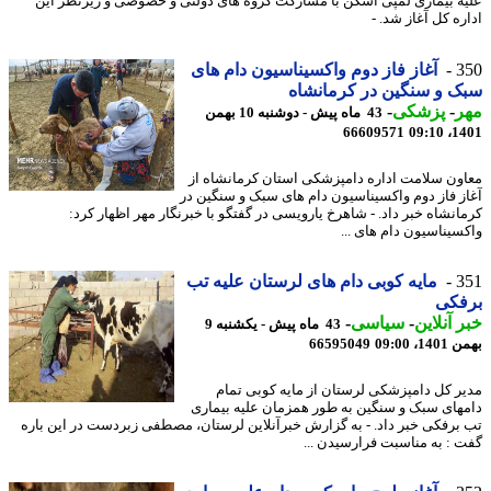
ه بیماری لمپی اسکن با مشارکت گروه های دولتی و خصوصی و زیرنظر این
ه کل آغاز شد. -
3
آغاز فاز دوم واکسیناسیون دام های
 و سنگین در کرمانشاه
ر
-
پزشکی
-
43 ماه پیش - دوشنبه 10 بهمن
66609571
1401
ون سلامت اداره دامپزشکی استان کرمانشاه از
ز فاز دوم واکسیناسیون دام های سبک و سنگین در
انشاه خبر داد. - شاهرخ یارویسی در گفتگو با خبرنگار مهر اظهار کرد:
سیناسیون دام های ...
3
مایه کوبی دام های لرستان علیه تب
فکی
 آنلاین
-
سیاسی
-
43 ماه پیش - یکشنبه 9
، 09:00
66595049
ر کل دامپزشکی لرستان از مایه کوبی تمام
های سبک و سنگین به طور همزمان علیه بیماری
برفکی خبر داد. - به گزارش خبرآنلاین لرستان، مصطفی زبردست در این باره
 : به مناسبت فرارسیدن ...