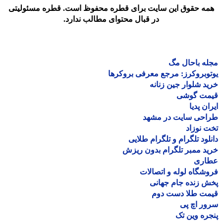
مه حقوق این سایت برای قطره محفوظ است. قطره مسئولیتی
در قبال محتوای مطالب ندارد.
ه باحال مگ
وبروکرز: مرجع معرفی بروکرها
د شلوار جین زنانه
مت گوشی
ان پدیا
احی سایت در مشهد
 نوزاد
لود تلگرام و تلگرام طلایی
د ممبر تلگرام بدون ریزش
اری
شگاه لوله و اتصالات
 زنده جام جهانی
مت طلا دست دوم
ر اچ پی
ره وین تک