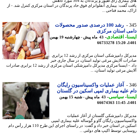
های بیماری زای طیور و پرندگان به 304 مورد کاهش
ت گفت: بیماری آنفلوانزای فوق حاد پرندگان در استان مرکزی کنترل شد. - از
ک، محمد فتاحی ...
3
رشد 100 درصدی صدور محصولات
می استان مرکزی
نا
-
اقتصادی
-
43 ماه پیش - چهارشنبه 19 بهمن
66733278
1401
مدیرکل دامپزشکی استان مرکزی از رشد 12 برابری
رات آلایش مرغی تولید استان، در سال جاری خبر
داد. - ایسنا/مرکزی مدیرکل دامپزشکی استان مرکزی از رشد 12 برابری صادرات
یش مرغی تولید استان، ...
3
آغاز عملیات واکسیناسیون رایگان
 علیه بیماری لمپی اسکین در گلستان
نا
-
سیاسی
-
43 ماه پیش - شنبه 15 بهمن
66674363
1401
رکل دامپزشکی گلستان از آغاز عملیات
سیناسیون رایگان گاو و گوساله علیه بیماری لمپی
اسکین در استان خبر داد و گفت: در راستای اجرای این طرح 110 هزار رأس دام
تایی توسط اکیپ های دولتی ...