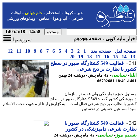
-
-
-
-
خبر
کرونا
استخدام
جام جهانی
اوقات
-
-
-
شرعی
آب و هوا
تماس
ویدئوهای ورزشی
14:58 | 1405/5/18
ار مایه کوبی - صفحه هجدهم
سرویسها
حه قبل
صفحه بعد
1
2
3
4
5
6
7
8
9
10
11
12
20
19
18
17
16
15
14
3
فعالیت 549 کشتارگاه طیور در سطح
ر با نظارت بر ذبح شرعی
ا
-
سیاسی
-
42 ماه پیش - دوشنبه 24 بهمن
66792681
1401
ول حوزه نمایندگی ولی فقیه در سازمان
دامپزشکی کشور گفت: 549 کشتارگاه طیور در سطح
ر با نظارت بر ذبح شرعی فعال است. - به گزارش ایلنا از مشهد، حجت الاسلام
 اسماعیل حسینی در نخستین ...
3
فعالیت 549 کشتارگاه طیور با
ارت شرعی دامپزشکی در کشور
یم نیوز
-
سیاسی
-
42 ماه پیش - دوشنبه 24