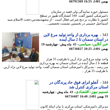
، 16:55
66791369
ول حوزه نمایندگی ولی فقیه در سازمان
دامپزشکی کشور گفت: 549 کشتارگاه طیور در سطح
ر با نظارت بر ذبح شرعی فعال است. - از مشهدمقدس،حجت الاسلام سید
اعیل حسینی در نخستین نشست تخصصی ...
3
بهره برداری از واحد تولید مرغ لاین
ستان سمنان تا 2 سال آینده
 آنلاین
-
سیاسی
-
43 ماه پیش - چهارشنبه 19
، 20:25
66736827
واحد تولید مرغ لاین نژاد آرین با ظرفیت 35 هزار
قطعه تا 2 سال آینده در استان سمنان به بهره برداری
رسد. - مدیرکل دامپزشکی استان سمنان گفت: واحد تولید مرغ لاین نژاد آرین
یت 35 هزار ...
3
آنفلو انزای فوق حاد پرندگان در
ان مرکزی کنترل شد
یم نیوز
-
اقتصادی
-
43 ماه پیش - چهارشنبه
66734487
رکل دامپزشکی استان مرکزی با بیان اینکه کانون