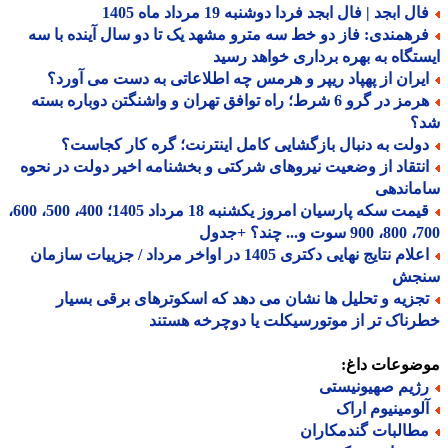
ل ابجد | فال ابجد فردا دوشنبه 19 مرداد ماه 1405
رهمندی: فاز دو خط سه مترو مشهد یک تا دو سال آینده با سه
تگاه به بهره برداری خواهد رسید
یران از پهپاد ریپر و هرمس چه اطلاعاتی به دست می آورد؟
هرمز در گرو 6 شرط؛ راه توافق تهران و واشنگتن دوباره بسته
؟
ولت به دنبال بازگشایی کامل اینترنت؛ گره کار کجاست؟
نتقاد از وضعیت نیروهای شرکتی و بخشنامه اخیر دولت در نحوه
ماندهی
قیمت سکه پارسیان امروز یکشنبه 18 مرداد 1405؛ 400، 500، 600،
 چند؟ +جدول
اعلام نتایج نهایی دکتری 1405 در اواخر مرداد / جزییات سازمان
جش
جزیه و تحلیل ها نشان می دهد که اسکوترهای برقی بسیار
ناک تر از موتورسیکلت یا دوچرخه هستند
ضوعات داغ:
ژیم صهیونیستی
لومینیوم اراک
طالبات گندمکاران