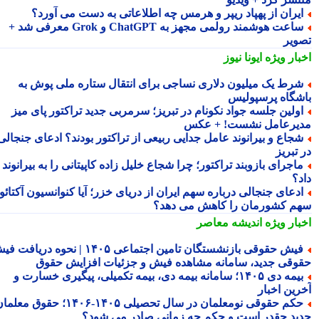
یران از پهپاد ریپر و هرمس چه اطلاعاتی به دست می آورد؟
ساعت هوشمند رولمی مجهز به ChatGPT و Grok معرفی شد +
ویر
بار ویژه
ایونا نیوز
رط یک میلیون دلاری نساجی برای انتقال ستاره ملی پوش به
شگاه پرسپولیس
ولین جلسه جواد نکونام در تبریز؛ سرمربی جدید تراکتور پای میز
یرعامل نشست! + عکس
جاع و بیرانوند عامل جدایی ربیعی از تراکتور بودند؟ ادعای جنجالی
تبریز
اجرای بازوبند تراکتور؛ چرا شجاع خلیل زاده کاپیتانی را به بیرانوند
د؟
دعای جنجالی درباره سهم ایران از دریای خزر؛ آیا کنوانسیون آکتائو
م کشورمان را کاهش می دهد؟
بار ویژه
اندیشه معاصر
فیش حقوقی بازنشستگان تامین اجتماعی ۱۴۰۵ | نحوه دریافت فیش
وقی جدید، سامانه مشاهده فیش و جزئیات افزایش حقوق
بیمه دی ۱۴۰۵؛ سامانه بیمه دی، بیمه تکمیلی، پیگیری خسارت و
رین اخبار
حکم حقوقی نومعلمان در سال تحصیلی ۱۴۰۵-۱۴۰۶؛ حقوق معلمان
ید چقدر است و حکم چه زمانی صادر می شود؟