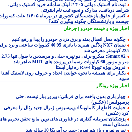
ثبت نام لاستیک دولتی ۱۴۰۵؛ لینک سامانه خرید لاستیک دولتی،
ایط دریافت، مدارک و نحوه ثبت نام اینترنتی
کسر از حقوق بازنشستگان کشوری در تیرماه ۱۴۰۵؛ علت کسورات
ست و بازنشستگان چگونه پیگیری کنند؟
بار ویژه
و قیمت خودرو | چرخان
گونه محل اتصال بدنه و برق دزدی خودرو را پیدا و رفع کنیم
نیسان NX7 پلاگین هیبرید با باتری 40.95 کیلووات ساعتی و برد برقی
 معرفی شد
Smart #2؛ میکرو-برقی دو نفره جیلی و مرسدس با طول تنها 2.75
ور 60 کیلووات رسماً در پرونده های MIIT ظاهر شد
روش ویژه تویوتا Rav4 ره نیاز ایستا
کبار برای همیشه با نحوه خواندن اعداد و حروف روی لاستیک آشنا
ید
بار ویژه
رونگار
هار بازی بدون باخت برای قربانی؛/ پیروز بباز نیست، حتی
سپولیس! (عکس)
مایت قاطع از کاماوینگا/ وینیسیوس ژنرال جدید رئال را معرفی
د (عکس)
زشکیان:سرمایه گذاری در فناوری های نوین مانع تحقق تحریم های
منان است
قره، نقره و باز هم نقره: حسرت آمریکا 10 ساله شد