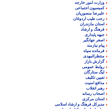
زارت امور خارجه
میسیون اجتماعی
لیرضا منصوریان
جب طیب اردوغان
ستان مازندران
رهنگ و ارشاد
بهه پایداری
صغر جهانگیر
یام نیازمند
رمانده سپاه
نتظرالمهدی
زارش بازار
وابط عمومی
یگ ستارگان
عیین تکلیف
دافع امنیت
هبر انقلاب
صحاب رسانه
ستان مرکزی
دیرکل فرهنگ و ارشاد اسلامی