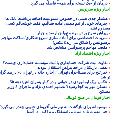
رمان از «یک نسخه برای همه» فاصله می گیرد
بار ویژه
سرنویس
شدار جدی همتی در خصوص ممنوعیت اضافه برداشت بانک ها
یزهای خوبی از تیم دیدیم/ آماده فینالیم، فقط خوشحالم کسی
دوم نشد
یراهن سرخ بر تن برنده توپا چهارصد و چهار
مرینات اختصاصی برای آماده سازی سریع شکاری/ ساکت مهاجم
سپولیس را شلاق می زند!(عکس)
قصد مهاجم پرسپولیس مشخص شد
بار ویژه
اقتصاد آزاد
فاوت ثبت شرکت حسابداری با ثبت موسسه حسابداری چیست؟
عضی بازیکنان در حد پیراهن استقلال نبودند
خبر تلخ برای مستاجران تهرانی ؛ اجاره خانه در تهران 70 درصد گران
 شد
کس| بیک ایمانوردی در جوانی و در کنار پسران اش؛ دهه 50
مسکن مهر به کجا رسید؟ تصمیم احمدی نژاد و ماجرای 5 وزیر
کن
بار فوتبال در صبح فوتبالی
وسیمانه برای بازگشت به تیم ملی آفریقای جنوبی چقدر می گیرد؟
بر مهم درباره میزبانی استقلال و تراکتور در آسیا