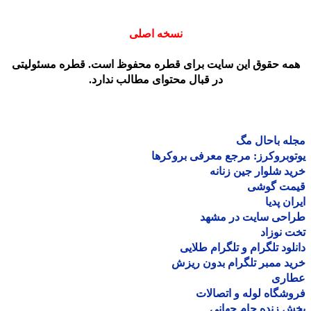
نسخه اصلی
مه حقوق این سایت برای قطره محفوظ است. قطره مسئولیتی
در قبال محتوای مطالب ندارد.
ه باحال مگ
وبروکرز: مرجع معرفی بروکرها
د شلوار جین زنانه
مت گوشی
ان پدیا
احی سایت در مشهد
 نوزاد
لود تلگرام و تلگرام طلایی
د ممبر تلگرام بدون ریزش
اری
شگاه لوله و اتصالات
 زنده جام جهانی