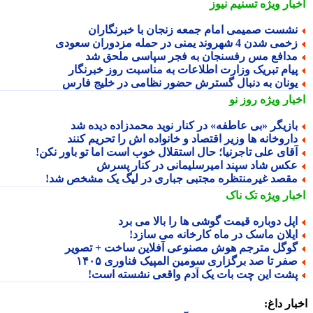
بار ویژه
تسنیم نیوز
شست صمیمی امام جمعه زنجان با خبرنگاران
می شدن 4 شهروند یمنی در حمله مزدوران سعودی
دافع مس رفسنجان به فجر سپاسی ملحق شد
یام تبریک وزارت اطلاعات به مناسبت روز خبرنگار
ونان به دنبال گسترش حضور نظامی در خلیج فارس
بار ویژه
روز نو
ازیگر «بی عاطفه» در کنار نوید محمدزاده دیده شد
اروخانه ها وزیر اقتصاد و خانواده اش را تحریم کنند
قای علی تاجرنیا؛ حال استقلال خوب است اما تو باور نکن!
کس شاد سپند امیرسلیمانی در کنار پسرش
قصد غیرمنتظره مجتبی جباری در لیگ یک مشخص شد!
بار ویژه
تک ناک
پل دوباره قیمت گوشی ها را بالا می برد
یلان ماسک در ماه کارخانه می سازد!
وگل مترجم هوش مصنوعی آفلاین ساخت + تصویر
فر تا صد برگزاری سومین المپیک فناوری ۱۴۰۵
شت این چت بات یک آدم واقعی نشسته است!
ار داغ: