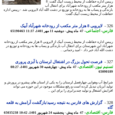
رییس اداره حفاظت از محیط زیست آبیک گفت: 8
ر متر مکعب از رودخانه شهرآباد برای انتقال آب
ندگی و پساب ها به رودخانه و توزیع در دشت الله آباد لایروبی شد. - رییس اداره
ظت از محیط زیست آبیک گفت:
3
لایروبی 8 هزار متر مکعب از رودخانه شهرآباد آبیک
رس
-
اجتماعی
-
47 ماه پیش - دوشنبه 11 مهر 1401، 11:37
65190463
رییس اداره حفاظت از محیط زیست آبیک از لایروبی 8 هزار متر مکعب از رودخانه
آباد این شهرستان برای انتقال آب بارندگی و پساب ها به رودخانه و توزیع در
الله آباد خبر داد. - امید رحمانی ...
3
فرصت تحول بزرگ در اشتغال لرستان با آبزی پروری
یم نیوز
-
اقتصادی
-
47 ماه پیش - چهارشنبه 30 شهریور 1401، 08:27
65090
یط آب وهوایی چهارفصل لرستان را به یکی از استان های پیشرو در پرورش و
ید آبزیان تبدیل کرده است و رفع مشکلات موجود در این حوزه می تواند
ایش اشتغال و تولید چندبرابری را برای این ...
3
گزارش های فارس به نتیجه رسید/بازگشت آرامش به قلعه
رس
-
اقتصادی
-
47 ماه پیش - پنجشنبه 24 شهریور 1401، 10:42
65035238