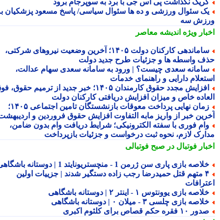
ریک نگذاشت پی اس جی با برد به سوپرجام برود
ک سئوال ورزشی و ده ها سئوال سیاسی/ پاسخ مسعود پزشکیان به
زش سه
بار ویژه
اندیشه معاصر
ساماندهی کارکنان دولت ۱۴۰۵؛ آخرین وضعیت نیروهای شرکتی،
ف واسطه ها و جزئیات طرح جدید دولت
امانه سعدی چیست؟ | ورود به سامانه سعدی سهام عدالت،
تعلام دارایی و راهنمای خدمات
افزایش مجدد حقوق کارمندان ۱۴۰۵؛ خبر جدید از ترمیم حقوق، فوق
عاده خاص و میزان افزایش دریافتی کارکنان دولت
زمان نهایی پرداخت معوقات بازنشستگان تامین اجتماعی ۱۴۰۵؛
رین خبر از واریز مابه التفاوت افزایش حقوق فروردین و اردیبهشت
ام فوری با سفته الکترونیکی؛ شرایط دریافت وام بدون ضامن،
ارک لازم، نحوه ثبت درخواست و جزئیات بازپرداخت
بار فوتبال در صبح فوتبالی
لاصه بازی پاری سن ژرمن 1 - منچستریونایتد 1 | دوستانه باشگاهی
۴ متهم قتل حمیدرضا رجب زاده دستگیر شدند | جزییات اولین
ترافات
لاصه بازی یوونتوس ۱ - اینتر ۲ | دوستانه باشگاهی
لاصه بازی چلسی ۳ - میلان ۰ | دوستانه باشگاهی
ور ۱۰ فقره حکم قصاص برای کلثوم اکبری