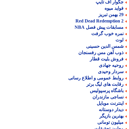
گوار اف تایپ
واید میوه
من تبریز
Red Dead Redemption 
سابقات پیش فصل NBA
مره خوب گرفت
وت
مس الدین حسینی
وب آهن مس رفسنجان
روش بلیت قطار
وحیه جهادی
ردار وحیدی
وابط عمومی و اطلاع رسانی
قابت های لیگ برتر
اشگاه پرسپولیس
ساجی مازندران
ینترنت موبایل
یدار دوستانه
هترین بازیگر
یلیون تومانی
عاون تحقیقات