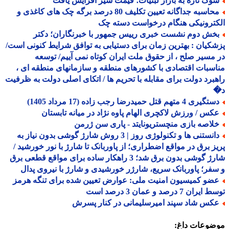
وک تازه به بازار لبنیات؛ قیمت شیر افزایش یافت
محاسبه جداگانه تعیین تکلیف 80 درصد برگه چک های کاغذی و
ترونیکی هنگام درخواست دسته چک
خش دوم نشست خبری رییس جمهور با خبرنگاران؛ دکتر
کیان : بهترین زمان برای دستیابی به توافق شرایط کنونی است/
مسیر صلح ، از حقوق ملت ایران کوتاه نمی آییم/ توسعه
سبات اقتصادی با کشورهای منطقه و سازمانهای منطقه ای ،
برد دولت برای مقابله با تحریم ها / اتکای اصلی دولت به ظرفیت
یری 4 متهم قتل حمیدرضا رجب زاده (17 مرداد 1405)
کس / ورزش لاکچری الهام پاوه نژاد در میانه تابستان
لاصه بازی منچستریونایتد - پاری سن ژرمن
دانستنی ها و تکنولوژی روز | 3 روش شارژ گوشی بدون نیاز به
ز برق در مواقع اضطراری؛ از پاوربانک تا شارژ با نور خورشید /
شارژ گوشی بدون برق شد؛ 3 راهکار ساده برای مواقع قطعی برق
فر؛ پاوربانک سریع، شارژر خورشیدی و شارژ با نیروی پدال
ضو کمیسیون امنیت ملی: عوارض تعیین شده برای تنگه هرمز
ران 7 درصد و عمان 3 درصد است
کس شاد سپند امیرسلیمانی در کنار پسرش
ضوعات داغ: