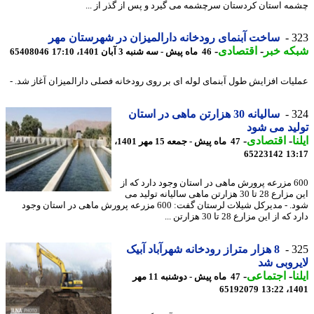
ه استان کردستان سرچشمه می گیرد و پس از گذر از ...
3
ساخت آبنمای رودخانه دارالمیزان در شهرستان مهر
که خبر
-
اقتصادی
-
46 ماه پیش - سه شنبه 3 آبان 1401، 17:10
65408046
یات افزایش طول آبنمای لوله ای بر روی رودخانه فصلی دارالمیزان آغاز شد. -
3
سالیانه 30 هزارتن ماهی در استان
ید می شود
ا
-
اقتصادی
-
47 ماه پیش - جمعه 15 مهر 1401،
65223142
13
600 مزرعه پرورش ماهی در استان وجود دارد که از
این مزارع 28 تا 30 هزارتن ماهی سالیانه تولید می
شود. - مدیرکل شیلات لرستان گفت: 600 مزرعه پرورش ماهی در استان وجود
ه از این مزارع 28 تا 30 هزارتن ...
3
8 هزار متراز رودخانه شهرآباد آبیک
روبی شد
ا
-
اجتماعی
-
47 ماه پیش - دوشنبه 11 مهر
65192079
1401