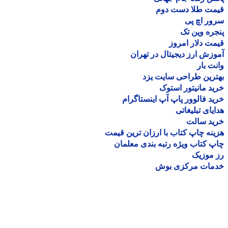
مت طلا دست دوم
ر اچ پی
ره وین تک
ت دلار امروز
زش ارز دیجیتال در تهران
ت بار
رین طراحی سایت یزد
د مانیتور استوک
د فالوور پاپ آپ اینستاگرام
یای تبلیغاتی
ید سالت
نه چاپ کتاب با ارزان ترین قیمت
 کتاب ویژه رتبه بندی معلمان
موزیک
مات مرکزی بوش