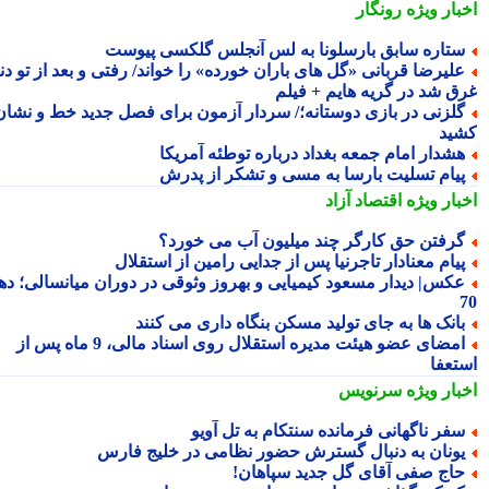
بار ویژه
رونگار
تاره سابق بارسلونا به لس آنجلس گلکسی پیوست
لیرضا قربانی «گل های باران خورده» را خواند/ رفتی و بعد از تو دنیا
ق شد در گریه هایم + فیلم
لزنی در بازی دوستانه؛/ سردار آزمون برای فصل جدید خط و نشان
ید
شدار امام جمعه بغداد درباره توطئه آمریکا
یام تسلیت بارسا به مسی و تشکر از پدرش
بار ویژه
اقتصاد آزاد
رفتن حق کارگر چند میلیون آب می خورد؟
یام معنادار تاجرنیا پس از جدایی رامین از استقلال
کس| دیدار مسعود کیمیایی و بهروز وثوقی در دوران میانسالی؛ دهه
انک ها به جای تولید مسکن بنگاه داری می کنند
امضای عضو هیئت مدیره استقلال روی اسناد مالی، 9 ماه پس از
تعفا
بار ویژه
سرنویس
فر ناگهانی فرمانده سنتکام به تل آویو
ونان به دنبال گسترش حضور نظامی در خلیج فارس
اج صفی آقای گل جدید سپاهان!