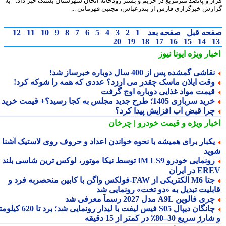
ر و پانصد مترمربع در حریم و بستر رودخانه اتخان شهرستان بستک خبر داد. - به
رش خبرگزاری فارس از بندرعباس، مجتبی قهرمانی ...
حه قبل
صفحه بعد
1
2
3
4
5
6
7
8
9
10
11
12
20
19
18
17
16
15
14
بار ویژه
ایونا نیوز
قاشی گمشده پس از 400 سال دوباره خبرساز شد!
قت ایلان ماسک چقدر می ارزد؟ عددی که همه را شوکه کرد!
یمت مواد غذایی دوباره اوج گرفت
ید سربازی 1405؛ طرح جدید مجلس به کجا رسید؟+ قیمت خرید
را قبض آب افزایش پیدا کرد؟
بار ویژه
و قیمت خودرو | چرخان
کبار برای همیشه با نحوه خواندن اعداد و حروف روی لاستیک آشنا
ید
رونمایی خودرو IM LS9 توسط نیکا موتور، لوکس ترین شاسی بلند
 در ایران
جتا M6 الکتریکی از FAW‑فولکس واگن با کابین منحصربه فرد و
بلیت تبدیل به «دو تخت» رونمایی شد
ری فالوین A9L مدل 2027 رسماً معرفی شد
چانگان دیپال S05 فیس لیفت با لیدار رونمایی شد؛ برد تا 620 کیلومتر
 سریع 30–80٪ در کمتر از 15 دقیقه