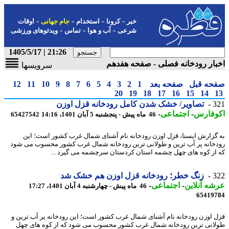
-
-
-
-
خبر
کرونا
استخدام
جام جهانی
اوقات
-
-
-
شرعی
آب و هوا
تماس
ویدئوهای ورزشی
21:26 | 1405/5/17
ار رودخانه فصلی - صفحه هفدهم
سرویسها
حه قبل
صفحه بعد
1
2
3
4
5
6
7
8
9
10
11
12
20
19
18
17
16
15
14
3
تصاویر/ خشک شدن کامل رودخانه قزل اوزن
وفارس
-
اجتماعی
-
46 ماه پیش - پنجشنبه 5 آبان 1401، 14:16
65427542
گزارش ایسنا، قزل اوزن رودخانه نام آشنای شمال غرب کشور است؛ این
خانه پر آب ترین و طولانی ترین رودخانه شمال غرب کشور محسوب می شود
از کوه های چهل چشمه استان کردستان سرچشمه می گیرد ...
3
زنگ خطر؛ رودخانه قزل اوزن هم خشک شد
ه آنلاین
-
اجتماعی
-
46 ماه پیش - چهارشنبه 4 آبان 1401، 17:27
65419
 اوزن رودخانه نام آشنای شمال غرب کشور است؛ این رودخانه پر آب ترین و
انی ترین رودخانه شمال غرب کشور محسوب می شود که از کوه های چهل