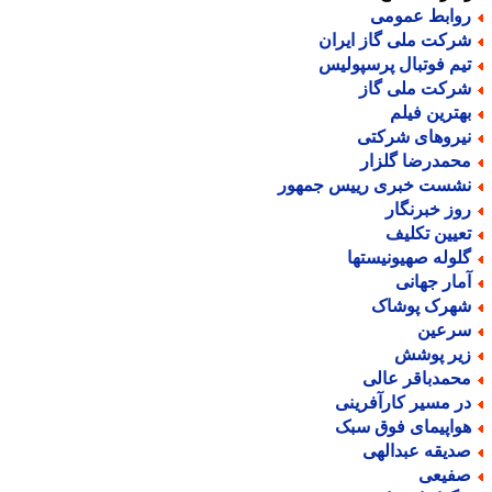
وابط عمومی
رکت ملی گاز ایران
یم فوتبال پرسپولیس
رکت ملی گاز
هترین فیلم
یروهای شرکتی
حمدرضا گلزار
شست خبری رییس جمهور
وز خبرنگار
عیین تکلیف
لوله صهیونیستها
مار جهانی
هرک پوشاک
رعین
یر پوشش
حمدباقر عالی
ر مسیر کارآفرینی
واپیمای فوق سبک
دیقه عبدالهی
فیعی