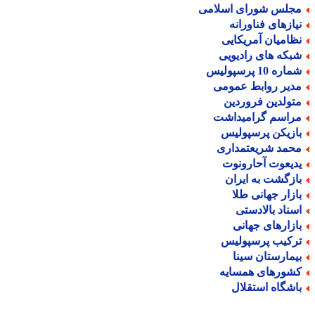
جلس شورای اسلامی
یازهای فناورانه
ظامیان آمریکایی
بکه های رادیویی
اره 10 پرسپولیس
دیر روابط عمومی
تولدین فروردین
راسم گرامیداشت
ازیکن پرسپولیس
حمد شریعتمداری
دیعوت آحارونوت
ازگشت به ایران
ازار جهانی طلا
سناد بالادستی
ازارهای جهانی
رکیب پرسپولیس
یمارستان سینا
شورهای همسایه
اشگاه استقلال