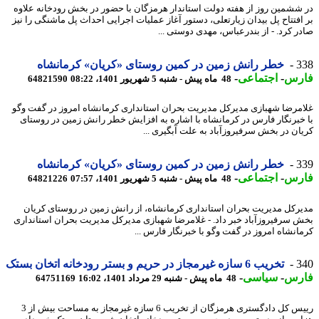
ششمین روز از هفته دولت استاندار هرمزگان با حضور در بخش رودخانه علاوه
افتتاح پل بیدان زیارتعلی، دستور آغاز عملیات اجرایی احداث پل ماشنگی را نیز
ر کرد. - از بندرعباس، مهدی دوستی ...
3
خطر رانش زمین در کمین روستای «کریان» کرمانشاه
رس
-
اجتماعی
-
48 ماه پیش - شنبه 5 شهریور 1401، 08:22
64821590
مرضا شهبازی مدیرکل مدیریت بحران استانداری کرمانشاه امروز در گفت وگو
خبرنگار فارس در کرمانشاه با اشاره به افزایش خطر رانش زمین در روستای
ان در بخش سرفیروزآباد به علت آبگیری ...
3
خطر رانش زمین در کمین روستای «کریان» کرمانشاه
رس
-
اجتماعی
-
48 ماه پیش - شنبه 5 شهریور 1401، 07:57
64821226
رکل مدیریت بحران استانداری کرمانشاه، از رانش زمین در روستای کریان
 سرفیروزآباد خبر داد. - غلامرضا شهبازی مدیرکل مدیریت بحران استانداری
انشاه امروز در گفت وگو با خبرنگار فارس ...
3
تخریب 6 سازه غیرمجاز در حریم و بستر رودخانه اتخان بستک
رس
-
سیاسی
-
48 ماه پیش - شنبه 29 مرداد 1401، 16:02
64751169
رییس کل دادگستری هرمزگان از تخریب 6 سازه غیرمجاز به مساحت بیش از 3