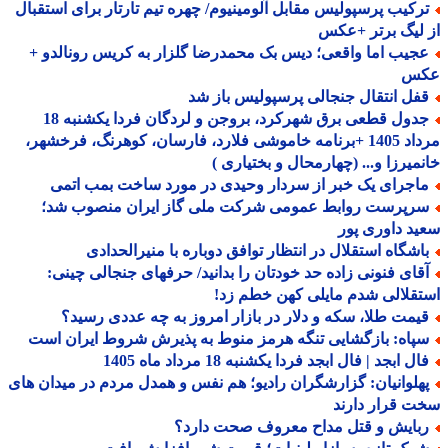
رکیب پرسپولیس مقابل آلومینیوم/ چهره تیم تارتار برای استقبال
لیگ برتر +عکس
جیب اما واقعی؛ دیس بک محمدرضا گلزار به کریس رونالدو +
س
فل انتقال جنجالی پرسپولیس باز شد
جدول قطعی برق شهرکرد، بروجن و لردگان فردا یکشنبه 18
مرداد 1405 +برنامه خاموشی فلارد، فارسان، کوهرنگ، فرخشهر،
میرزا و... (چهارمحال و بختیاری )
اجرای یک خبر از سردار وحیدی در مورد ساخت بمب اتمی
رپرست روابط عمومی شرکت ملی گاز ایران منصوب شد؛
د داوری پور
اشگاه استقلال در انتظار توافق دوباره با منیرالحدادی
قای فنونی زاده حد خودتان را بدانید/ حرفهای جنجالی چینی:
قلالی شدم مایلی کهن خطم زد!
یمت طلا، سکه و دلار در بازار امروز به چه عددی رسید؟
پاه: بازگشایی تنگه هرمز منوط به پذیرش شروط ایران است
ل ابجد | فال ابجد فردا یکشنبه 18 مرداد ماه 1405
هلوانیان: گزارشگران رادیو؛ هم نفس و همدل مردم در میدان های
 قرار دارند
بایش و قتل مداح معروف صحت دارد؟