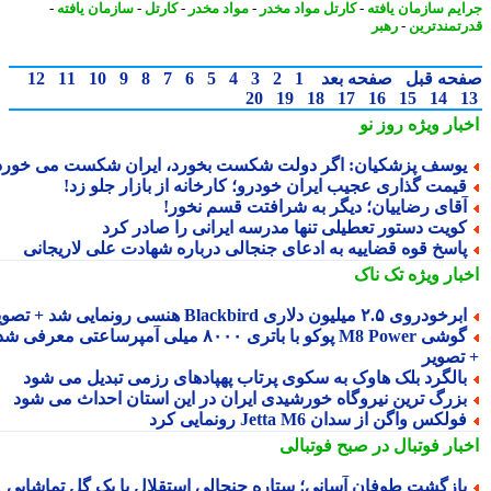
یم سازمان یافته
-
کارتل مواد مخدر
-
مواد مخدر
-
کارتل
-
سازمان یافته
-
تمندترین
-
رهبر
حه قبل
صفحه بعد
1
2
3
4
5
6
7
8
9
10
11
12
20
19
18
17
16
15
14
بار ویژه
روز نو
وسف پزشکیان: اگر دولت شکست بخورد، ایران شکست می خورد
یمت گذاری عجیب ایران خودرو؛ کارخانه از بازار جلو زد!
قای رضاییان؛ دیگر به شرافتت قسم نخور!
ویت دستور تعطیلی تنها مدرسه ایرانی را صادر کرد
اسخ قوه قضاییه به ادعای جنجالی درباره شهادت علی لاریجانی
بار ویژه
تک ناک
رخودروی ۲.۵ میلیون دلاری Blackbird هنسی رونمایی شد + تصویر
گوشی M8 Power پوکو با باتری ۸۰۰۰ میلی آمپرساعتی معرفی شد
تصویر
الگرد بلک هاوک به سکوی پرتاب پهپادهای رزمی تبدیل می شود
زرگ ترین نیروگاه خورشیدی ایران در این استان احداث می شود
ولکس واگن از سدان Jetta M6 رونمایی کرد
بار فوتبال در صبح فوتبالی
ازگشت طوفان آسانی؛ ستاره جنجالی استقلال با یک گل تماشایی