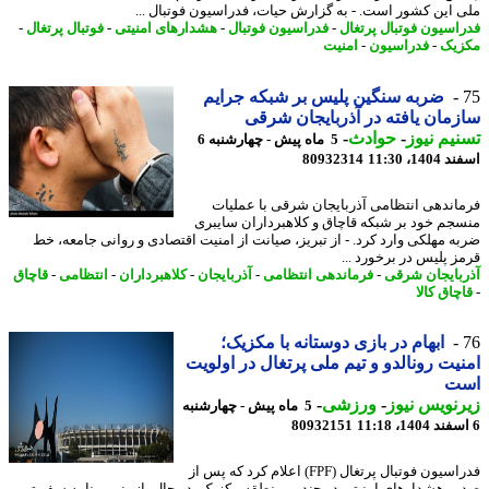
 این کشور است. - به گزارش حیات، فدراسیون فوتبال ...
اسیون فوتبال پرتغال
-
فدراسیون فوتبال
-
هشدارهای امنیتی
-
فوتبال پرتغال
-
یک
-
فدراسیون
-
امنیت
ضربه سنگین پلیس بر شبکه جرایم
مان یافته در آذربایجان شرقی
یم نیوز
-
حوادث
-
5 ماه پیش - چهارشنبه 6
14، 11:30
80932314
اندهی انتظامی آذربایجان شرقی با عملیات
جم خود بر شبکه قاچاق و کلاهبرداران سایبری
ه مهلکی وارد کرد. - از تبریز، صیانت از امنیت اقتصادی و روانی جامعه، خط
ز پلیس در برخورد ...
بایجان شرقی
-
فرماندهی انتظامی
-
آذربایجان
-
کلاهبرداران
-
انتظامی
-
قاچاق
چاق کالا
ابهام در بازی دوستانه با مکزیک؛
یت رونالدو و تیم ملی پرتغال در اولویت
ت
نویس نیوز
-
ورزشی
-
5 ماه پیش - چهارشنبه
80932151
فدراسیون فوتبال پرتغال (FPF) اعلام کرد که پس از
ر هشدارهای امنیتی در چندین منطقه مکزیک، در حال بازبینی برنامه سفر تیم