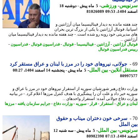
نویس
-
ورزشی
-
5 ماه پیش - دوشنبه 18
14، 09:53
81026089
هفته مانده به دیدار فینالیسیما میان آرژانتین و
نیا، فوتبال آرژانتین با یکی از بزرگ ترین بحران
 مدیریتی خود روبه رو شده است. - چند هفته مانده به دیدار فینالیسیما میان
نتین ...
ال آرژانتین
-
آرژانتین
-
فینالیسیما
-
فوتبال
-
فدراسیون فوتبال
-
فدراسیون
-
س فدراسیون فوتبال
جولانی، نیروهای خود را در مرز با لبنان و عراق مستقر کرد
قل آنلاین
-
بین الملل
-
5 ماه پیش - پنجشنبه 14 اسفند 1404، 08:27
80997
رت دفاع رهبر شورشیان سوریه از استقرار نیروهای خود در مرز با عراق و
یه خبر داد و علت آن را پیشگیری با هدف کنترل مرزها اعلام کرد. - در بیانیه
رت دفاع جولانی آمده: استقرار واحدهای ...
ان و عراق
-
استقرار
-
قرار
-
سوریه
-
وزارت دفاع
-
جرایم سازمان یافته
-
مرزها
سرخی خون دختران میناب و حقوق
 الملل
نویس
-
بین الملل
-
5 ماه پیش - سه شنبه 12
14، 07:13
80982398