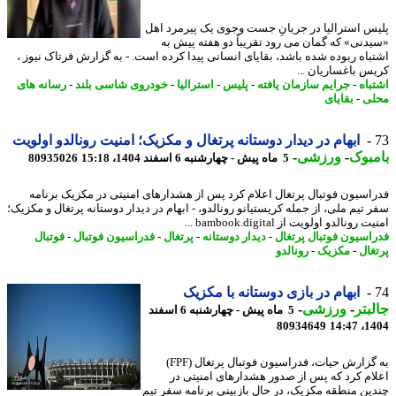
س استرالیا در جریانِ جست وجوی یک پیرمرد اهل
دنی» که گمان می رود تقریباً دو هفته پیش به
باه ربوده شده باشد، بقایای انسانی پیدا کرده است. - به گزارش فرتاک نیوز ،
س باغساریان ...
باه
-
جرایم سازمان یافته
-
پلیس
-
استرالیا
-
خودروی شاسی بلند
-
رسانه های
ی
-
بقایای
ابهام در دیدار دوستانه پرتغال و مکزیک؛ امنیت رونالدو اولویت
بوک
-
ورزشی
-
5 ماه پیش - چهارشنبه 6 اسفند 1404، 15:18
80935026
اسیون فوتبال پرتغال اعلام کرد پس از هشدارهای امنیتی در مکزیک برنامه
 تیم ملی، از جمله کریستیانو رونالدو، - ابهام در دیدار دوستانه پرتغال و مکزیک؛
رونالدو اولویت از bambook.digital ...
اسیون فوتبال پرتغال
-
دیدار دوستانه
-
پرتغال
-
فدراسیون فوتبال
-
فوتبال
غال
-
مکزیک
-
رونالدو
ابهام در بازی دوستانه با مکزیک
بتر
-
ورزشی
-
5 ماه پیش - چهارشنبه 6 اسفند
80934649
1404
به گزارش حیات، فدراسیون فوتبال پرتغال (FPF)
ام کرد که پس از صدور هشدارهای امنیتی در
ین منطقه مکزیک، در حال بازبینی برنامه سفر تیم