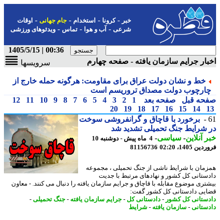
-
-
-
-
خبر
کرونا
استخدام
جام جهانی
اوقات
-
-
-
شرعی
آب و هوا
تماس
ویدئوهای ورزشی
00:36 | 1405/5/15
ار جرایم سازمان یافته - صفحه چهارم
سرویسها
خط و نشان دولت عراق برای مقاومت: هرگونه حمله خارج از
ارچوب دولت مصداق تروریسم است
حه قبل
صفحه بعد
1
2
3
4
5
6
7
8
9
10
11
12
20
19
18
17
16
15
14
برخورد با قاچاق و گرانفروشی سوخت
شرایط جنگ تحمیلی تشدید شد
 آنلاین
-
سیاسی
-
4 ماه پیش - دوشنبه 10
 1405، 02:20
81156736
مان با شرایط ناشی از جنگ تحمیلی ، مجموعه
ستانی کل کشور و نهادهای مرتبط با جدیت
تری موضوع مقابله با قاچاق و جرایم سازمان یافته را دنبال می کنند. - معاون
یی دادستانی کل کشور گفت:
ستانی کل کشور
-
دادستانی کل
-
جرایم سازمان یافته
-
جنگ تحمیلی
-
ستانی
-
سازمان یافته
-
شرایط