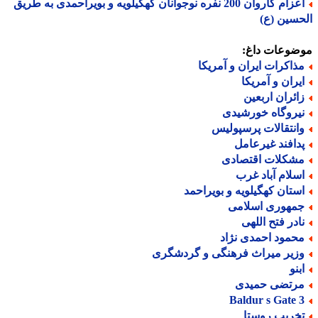
اعزام کاروان 200 نفره نوجوانان کهگیلویه و بویراحمدی به طریق
سین (ع)
ضوعات داغ:
ذاکرات ایران و آمریکا
یران و آمریکا
ائران اربعین
یروگاه خورشیدی
انتقالات پرسپولیس
دافند غیرعامل
شکلات اقتصادی
سلام آباد غرب
ستان کهگیلویه و بویراحمد
مهوری اسلامی
ادر فتح اللهی
حمود احمدی نژاد
زیر میراث فرهنگی و گردشگری
بنو
رتضی حمیدی
Baldur s Gate 
خریب روستا