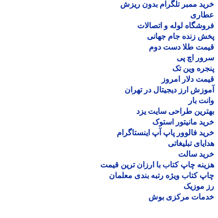
د ممبر تلگرام بدون ریزش
اری
شگاه لوله و اتصالات
 زنده جام جهانی
مت طلا دست دوم
ر اچ پی
ره وین تک
ت دلار امروز
زش ارز دیجیتال در تهران
ت بار
رین طراحی سایت یزد
د مانیتور استوک
د فالوور پاپ آپ اینستاگرام
یای تبلیغاتی
ید سالت
نه چاپ کتاب با ارزان ترین قیمت
 کتاب ویژه رتبه بندی معلمان
موزیک
مات مرکزی بوش