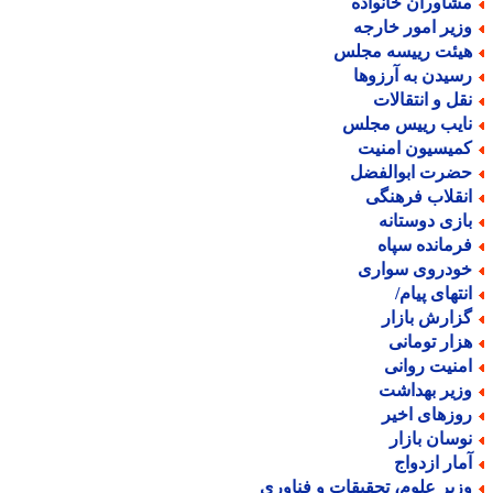
شاوران خانواده
زیر امور خارجه
یئت رییسه مجلس
سیدن به آرزوها
قل و انتقالات
ایب رییس مجلس
میسیون امنیت
ضرت ابوالفضل
نقلاب فرهنگی
ازی دوستانه
رمانده سپاه
ودروی سواری
نتهای پیام/
زارش بازار
زار تومانی
منیت روانی
زیر بهداشت
وزهای اخیر
وسان بازار
مار ازدواج
زیر علوم، تحقیقات و فناوری