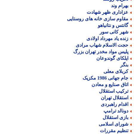
هرام وند
زاداری ظهر شهادت
قاوم سازی خانه های روستایی
انتس و نتانیاهو
هر کانی سور
نده یاد مهرداد اولادی
جت الاسلام شهاب مرادی
لیس مواد مخدر تهران بزرگ
یلکای گوندوعان
نگر
ربلای معلی
م جهانی 1986 مکزیک
تاق صنایع و معادن
رکیب استقلال
ستقلال تهران
قدام راهبردی
ونالد ترامپ
ازی استقلال
ورای اسلامی
نظیم مقررات