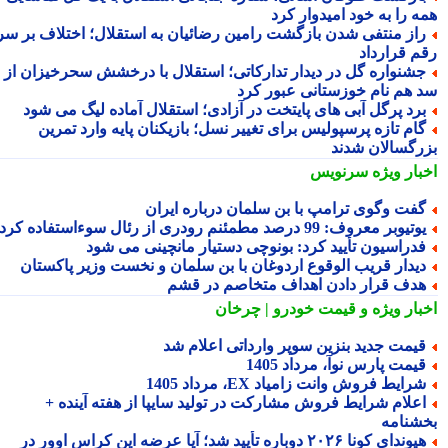
ه را به خود امیدوار کرد
از منتفی شدن بازگشت رامین رضائیان به استقلال؛ اختلاف بر سر
م قرارداد
شنواره گل در دیدار تدارکاتی؛ استقلال با درخشش سحرخیزان از
 هم نام خوزستانی عبور کرد
رد پرگل آبی های پایتخت در آزادی؛ استقلال آماده لیگ می شود
ام تازه پرسپولیس برای تغییر نسل؛ بازیکنان پایه وارد تمرین
رگسالان شدند
بار ویژه
سرنویس
فت وگوی ترامپ با بن سلمان درباره ایران
تیوبر معروف: 99 درصد مطمئنم رودری از رئال سوءاستفاده کرد
دراسیون تأیید کرد: بونوچی دستیار مانچینی می شود
یدار قریب الوقوع اردوغان با بن سلمان و نخست وزیر پاکستان
دف قرار دادن اهداف متخاصم در قشم
بار ویژه
و قیمت خودرو | چرخان
یمت جدید بنزین سوپر وارداتی اعلام شد
یمت پارس نوآ، مرداد 1405
رایط فروش وانت زامیاد EX، مرداد 1405
علام شرایط فروش مشارکت در تولید سایپا از هفته آینده +
شنامه
هیوندای کونا ۲۰۲۶ دوباره تأیید شد؛ آیا عرضه این کراس اوور در