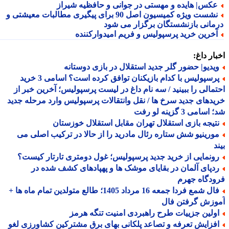
کس| هایده و مهستی در جوانی و حافظیه شیراز
نشست ویژه کمیسیون اصل 90 برای پیگیری مطالبات معیشتی و
مانی بازنشستگان برگزار می شود
خرین خرید پرسپولیس و فریم امیدوارکننده
ار داغ:
یدیو| حضور گلر جدید استقلال در بازی دوستانه
پرسپولیس با کدام بازیکنان توافق کرده است؟ اسامی 3 خرید
مالی را ببینید / سه نام داغ در لیست پرسپولیس؛ آخرین خبر از
دهای جدید سرخ ها / نقل وانتقالات پرسپولیس وارد مرحله جدید
سامی 3 گزینه لو رفت
تیجه بازی استقلال تهران مقابل استقلال خوزستان
ورینیو شش ستاره رئال مادرید را از حالا در ترکیب اصلی می
د
ونمایی از خرید جدید پرسپولیس؛ غول دومتری تارتار کیست؟
دپای آلمان در بقایای موشک ها و پهپادهای کشف شده در
دگاه جهرم
فال شمع فردا جمعه 16 مرداد 1405؛ طالع متولدین تمام ماه ها +
وزش گرفتن فال
ولین جزییات طرح راهبردی امنیت تنگه هرمز
فزایش تعرفه و تصاعد پلکانی بهای برق مشترکین کشاورزی لغو