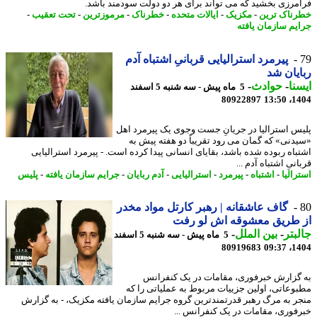
مرزی بخشید که می تواند برای هر دو دولت سودمند باشد.
ناک ترین
-
مکزیک
-
ایالات متحده
-
خطرناک
-
مرموزترین
-
تحت تعقیب
-
یم سازمان یافته
پیرمرد استرالیایی قربانیِ اشتباه آدم
یان شد
نا
-
حوادث
-
5 ماه پیش - سه شنبه 5 اسفند
80922897
1404
س استرالیا در جریانِ جست وجوی یک پیرمرد اهل
دنی» که گمان می رود تقریباً دو هفته پیش به
باه ربوده شده باشد، بقایای انسانی پیدا کرده است. - پیرمرد استرالیایی
نیِ اشتباه آدم ...
الیا
-
اشتباه
-
پیرمرد
-
استرالیایی
-
آدم ربایان
-
جرایم سازمان یافته
-
پلیس
گاف عاشقانه | رهبر کارتل مواد مخدر
 طریق معشوقه اش لو رفت
بتر
-
بین الملل
-
5 ماه پیش - سه شنبه 5 اسفند
80919683
1404
گزارش خبرفوری، مقامات در یک کنفرانس
وعاتی، اولین جزییات مربوط به عملیاتی را که
ر به مرگ رهبر قدرتمندترین گروه جرایم سازمان یافته مکزیک، - به گزارش
فوری، مقامات در یک کنفرانس ...