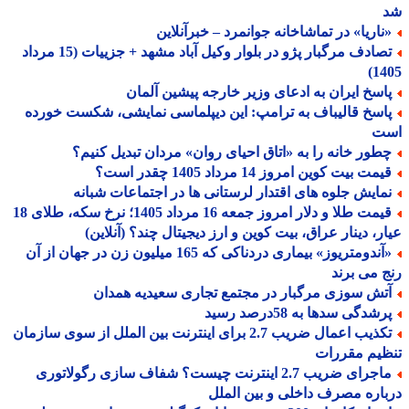
ناریا» در تماشاخانه جوانمرد – خبرآنلاین
تصادف مرگبار پژو در بلوار وکیل آباد مشهد + جزییات (15 مرداد
14
اسخ ایران به ادعای وزیر خارجه پیشین آلمان
اسخ قالیباف به ترامپ: این دیپلماسی نمایشی، شکست خورده
ت
طور خانه را به «اتاق احیای روان» مردان تبدیل کنیم؟
مت بیت کوین امروز 14 مرداد 1405 چقدر است؟
مایش جلوه های اقتدار لرستانی ها در اجتماعات شبانه
قیمت طلا و دلار امروز جمعه 16 مرداد 1405؛ نرخ سکه، طلای 18
ر، دینار عراق، بیت کوین و ارز دیجیتال چند؟ (آنلاین)
«آندومتریوز» بیماری دردناکی که 165 میلیون زن در جهان از آن
 می برند
تش سوزی مرگبار در مجتمع تجاری سعیدیه همدان
شدگی سدها به 58درصد رسید
تکذیب اعمال ضریب 2.7 برای اینترنت بین الملل از سوی سازمان
یم مقررات
ماجرای ضریب 2.7 اینترنت چیست؟ شفاف سازی رگولاتوری
اره مصرف داخلی و بین الملل