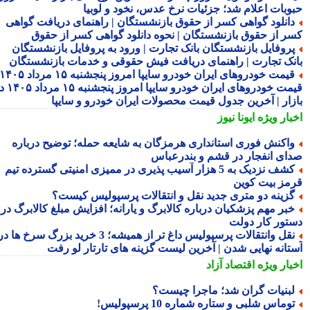
وبات اعلام شد؛ جزئیات نرخ عدس، نخود و لوبیا
انلود گواهی کسر از حقوق بازنشستگان | راهنمای دریافت گواهی
ر از حقوق بازنشستگان | نحوه دانلود گواهی کسر از حقوق
روفایل بازنشستگان بانک تجارت | ورود به پروفایل بازنشستگان
نک تجارت | راهنمای دریافت فیش حقوقی و خدمات بازنشستگان
قیمت خودروهای ایران خودرو سایپا امروز پنجشنبه ۱۵ مرداد ۱۴۰۵ |
قیمت خودروهای ایران خودرو سایپا امروز پنجشنبه ۱۵ مرداد ۱۴۰۵ در
زار | آخرین جدول قیمت محصولات ایران خودرو و سایپا
بار ویژه
ایونا نیوز
اکنش فوری استانداری هرمزگان به شایعه حمله؛ توضیح درباره
ای انفجار در قشم و بندرعباس
کشف نزدیک به 5 هزار آسیب پذیری در ممیزی امنیتی گسترده تیم
مز بیت کوین
زینه دو متری جدید نقل و انتقالات پرسپولیس کیست؟
بر مهم پزشکیان درباره کالابرگ و یارانه؛ افزایش مبلغ کالابرگ در
تور کار دولت
نقل وانتقالات پرسپولیس داغ تر از همیشه؛ 3 خرید بزرگ سرخ ها در
تانه نهایی شدن | آخرین لیست گزینه های تارتار لو رفت
بار ویژه
اقتصاد آزاد
بنیات گران شد؛ ماجرا چیست؟
وماس شلبی و ستاره شماره 10 پرسپولیس!