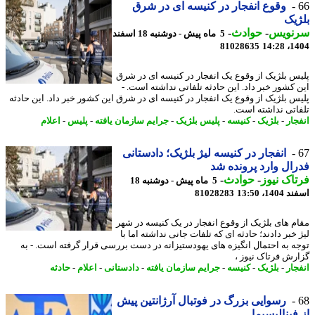
وقوع انفجار در کنیسه ای در شرق
یک
نویس
-
حوادث
-
5 ماه پیش - دوشنبه 18 اسفند
81028635
1404
س بلژیک از وقوع یک انفجار در کنیسه ای در شرق
 کشور خبر داد. این حادثه تلفاتی نداشته است. -
س بلژیک از وقوع یک انفجار در کنیسه ای در شرق این کشور خبر داد. این حادثه
اتی نداشته است.
جار
-
بلژیک
-
کنیسه
-
پلیس بلژیک
-
جرایم سازمان یافته
-
پلیس
-
اعلام
انفجار در کنیسه لیژ بلژیک؛ دادستانی
ال وارد پرونده شد
اک نیوز
-
حوادث
-
5 ماه پیش - دوشنبه 18
14، 13:50
81028283
م های بلژیک از وقوع انفجار در یک کنیسه در شهر
خبر دادند؛ حادثه ای که تلفات جانی نداشته اما با
ه به احتمال انگیزه های یهودستیزانه در دست بررسی قرار گرفته است. - به
رش فرتاک نیوز ،
جار
-
بلژیک
-
کنیسه
-
جرایم سازمان یافته
-
دادستانی
-
اعلام
-
حادثه
رسوایی بزرگ در فوتبال آرژانتین پیش
فینالیسیما