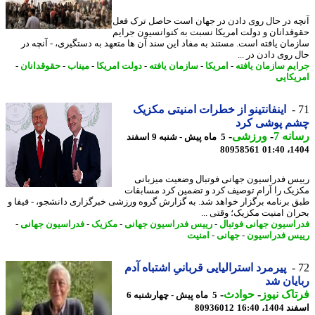
ه در حال روی دادن در جهان است حاصل ترک فعل
قدانان و دولت امریکا نسبت به کنوانسیون جرایم
مان یافته است. مستند به مفاد این سند آن ها متعهد به دستگیری، - آنچه در
 روی دادن در ...
یم سازمان یافته
-
امریکا
-
سازمان یافته
-
دولت امریکا
-
میناب
-
حقوقدانان
-
یکایی
اینفانتینو از خطرات امنیتی مکزیک
م پوشی کرد
نه 7
-
ورزشی
-
5 ماه پیش - شنبه 9 اسفند
80958561
1404
س فدراسیون جهانی فوتبال وضعیت میزبانی
یک را آرام توصیف کرد و تضمین کرد مسابقات
 برنامه برگزار خواهد شد. به گزارش گروه ورزشی خبرگزاری دانشجو، - فیفا و
ان امنیت مکزیک؛ وقتی ...
اسیون جهانی فوتبال
-
رییس فدراسیون جهانی
-
مکزیک
-
فدراسیون جهانی
-
س فدراسیون
-
جهانی
-
امنیت
پیرمرد استرالیایی قربانیِ اشتباه آدم
یان شد
اک نیوز
-
حوادث
-
5 ماه پیش - چهارشنبه 6
14، 16:40
80936012