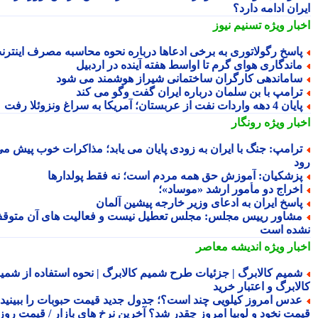
ان ادامه دارد؟
بار ویژه
تسنیم نیوز
اسخ رگولاتوری به برخی ادعاها درباره نحوه محاسبه مصرف اینترنت
اندگاری هوای گرم تا اواسط هفته آینده در اردبیل
اماندهی کارگران ساختمانی شیراز هوشمند می شود
رامپ با بن سلمان درباره ایران گفت وگو می کند
ن 4 دهه واردات نفت از عربستان؛ آمریکا به سراغ ونزوئلا رفت
بار ویژه
رونگار
رامپ: جنگ با ایران به زودی پایان می یابد؛ مذاکرات خوب پیش می
د
زشکیان: آموزش حق همه مردم است؛ نه فقط پولدارها
خراج دو مأمور ارشد «موساد»؛
اسخ ایران به ادعای وزیر خارجه پیشین آلمان
شاور رییس مجلس: مجلس تعطیل نیست و فعالیت های آن متوقف
ده است
بار ویژه
اندیشه معاصر
میم کالابرگ | جزئیات طرح شمیم کالابرگ | نحوه استفاده از شمیم
لابرگ و اعتبار خرید
دس امروز کیلویی چند است؟؛ جدول جدید قیمت حبوبات را ببینید /
مت نخود و لوبیا امروز چقدر شد؟ آخرین نرخ های بازار / قیمت روز