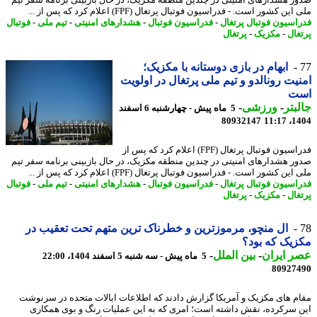
ین کشور است. - فدراسیون فوتبال پرتغال (FPF) اعلام کرد که پس از ...
اسیون فوتبال پرتغال
-
فدراسیون فوتبال
-
هشدارهای امنیتی
-
تیم ملی
-
فوتبال
غال
-
مکزیک
-
پرتغال
ابهام در بازی دوستانه با مکزیک؛
یت رونالدو و تیم ملی پرتغال در اولویت
ت
بتر
-
ورزشی
-
5 ماه پیش - چهارشنبه 6 اسفند
80932147
1404
فدراسیون فوتبال پرتغال (FPF) اعلام کرد که پس از
ر هشدارهای امنیتی در چندین منطقه مکزیک، در حال بازبینی برنامه سفر تیم
ین کشور است. - فدراسیون فوتبال پرتغال (FPF) اعلام کرد که پس از ...
اسیون فوتبال پرتغال
-
فدراسیون فوتبال
-
هشدارهای امنیتی
-
تیم ملی
-
فوتبال
غال
-
مکزیک
-
پرتغال
ال منچو، مرموزترین و خطرناک ترین متهم تحت تعقیب در
یک که بود؟
 ایران
-
بین الملل
-
5 ماه پیش - سه شنبه 5 اسفند 1404، 22:00
80927
م های مکزیک و آمریکا گزارش دادند که اطلاعات ایالات متحده در سرنوشت
 سرکرده، نقش داشته است؛ امری که به این عملیات رنگ و بوی همکاری