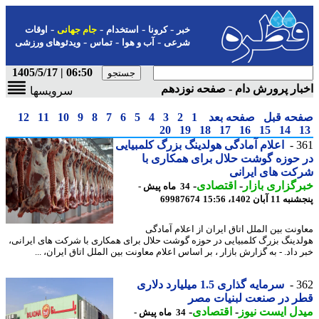
-
-
-
-
خبر
کرونا
استخدام
جام جهانی
اوقات
-
-
-
شرعی
آب و هوا
تماس
ویدئوهای ورزشی
06:50 | 1405/5/17
ار پرورش دام - صفحه نوزدهم
سرویسها
حه قبل
صفحه بعد
1
2
3
4
5
6
7
8
9
10
11
12
20
19
18
17
16
15
14
3
اعلام آمادگی هولدینگ بزرگ کلمبیایی
حوزه گوشت حلال برای همکاری با
ت های ایرانی
گزاری بازار
-
اقتصادی
-
34 ماه پیش -
 آبان 1402، 15:56
69987674
ونت بین الملل اتاق ایران از اعلام آمادگی
دینگ بزرگ کلمبیایی در حوزه گوشت حلال برای همکاری با شرکت های ایرانی،
داد. - به گزارش بازار ، بر اساس اعلام معاونت بین الملل اتاق ایران، ...
3
سرمایه گذاری 1.5 میلیارد دلاری
ر در صنعت لبنیات مصر
ل ایست نیوز
-
اقتصادی
-
34 ماه پیش -