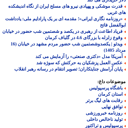
درت موشکی و پهپادی نیرو های مسلح ایران از نگاه اندیشکده
ی غربی
روزنامه نگاری ایرانی»؛ مقدمه ای بر یک پارادایم ملی: یادداشت
الفضل فاتح
ریاد اطاعت از رهبری در یکصد و شصتمین شب حضور در خیابان
وع زلزله با بزرگای 4.6 در گلباف کرمان
ویدئو | یکصدوشصتمین شب حضور مردم مشهد در خیابان (16
 1405)
مریکا مدل «دکتری صنعتی» را آزمایش می کند
کس العمل پزشکیان به حرکتش که سوژه شد
ایان آرامش جنایتکاران؛ تصویر انتقام در رسانه رهبر انقلاب
ضوعات داغ:
اشگاه پرسپولیس
ستان کرمان
قابت های لیگ برتر
وافق نهایی
وزنامه خبرورزشی
ولید ناخالص داخلی
رسپولیس و تراکتور