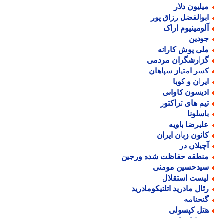
یلیون دلار
بوالفضل رزاق پور
لومینیوم اراک
ودین
لی پوش کاراته
زارشگران مردمی
سر امتیاز سپاهان
یران و کوبا
دیسون کاوانی
یم های تراکتور
اسلونا
لیرضا باویه
انون زبان ایران
چیلان در
نطقه حفاظت شده ورجین
یدحسین مومنی
یست استقلال
ئال مادرید اتلتیکومادرید
نجنامه
تل کپسولی