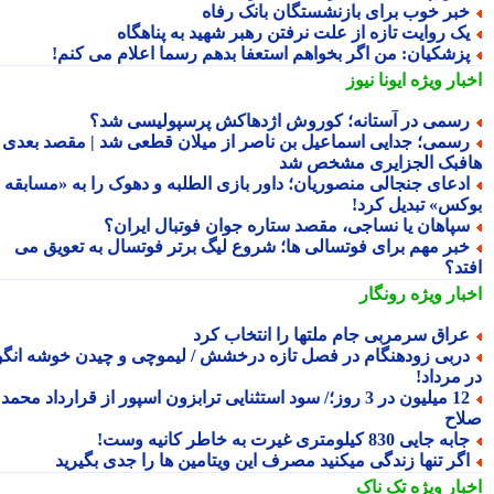
بر خوب برای بازنشستگان بانک رفاه
ک روایت تازه از علت نرفتن رهبر شهید به پناهگاه
زشکیان: من اگر بخواهم استعفا بدهم رسما اعلام می کنم!
بار ویژه
ایونا نیوز
سمی در آستانه؛ کوروش اژدهاکش پرسپولیسی شد؟
سمی؛ جدایی اسماعیل بن ناصر از میلان قطعی شد | مقصد بعدی
فبک الجزایری مشخص شد
دعای جنجالی منصوریان؛ داور بازی الطلبه و دهوک را به «مسابقه
کس» تبدیل کرد!
پاهان یا نساجی، مقصد ستاره جوان فوتبال ایران؟
بر مهم برای فوتسالی ها؛ شروع لیگ برتر فوتسال به تعویق می
تد؟
بار ویژه
رونگار
راق سرمربی جام ملتها را انتخاب کرد
ربی زودهنگام در فصل تازه درخشش / لیموچی و چیدن خوشه انگور
 مرداد!
12 میلیون در 3 روز؛/ سود استثنایی ترابزون اسپور از قرارداد محمد
اح
به جایی 830 کیلومتری غیرت به خاطر کانیه وست!
گر تنها زندگی میکنید مصرف این ویتامین ها را جدی بگیرید
بار ویژه
تک ناک