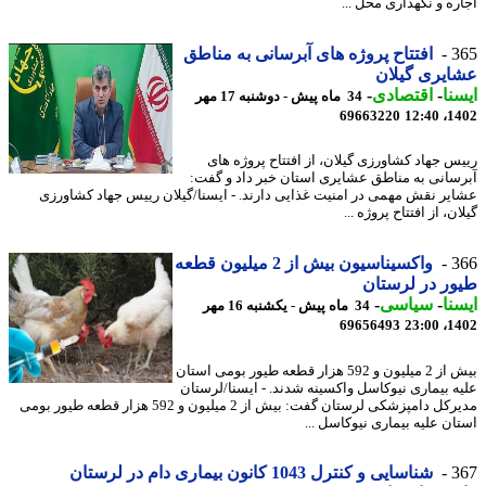
ره و نگهداری محل ...
3
افتتاح پروژه های آبرسانی به مناطق
یری گیلان
نا
-
اقتصادی
-
34 ماه پیش - دوشنبه 17 مهر
69663220
1402
س جهاد کشاورزی گیلان، از افتتاح پروژه های
سانی به مناطق عشایری استان خبر داد و گفت:
یر نقش مهمی در امنیت غذایی دارند. - ایسنا/گیلان رییس جهاد کشاورزی
ن، از افتتاح پروژه ...
3
واکسیناسیون بیش از 2 میلیون قطعه
ر در لرستان
نا
-
سیاسی
-
34 ماه پیش - یکشنبه 16 مهر
69656493
1402
بیش از 2 میلیون و 592 هزار قطعه طیور بومی استان
ه بیماری نیوکاسل واکسینه شدند. - ایسنا/لرستان
مدیرکل دامپزشکی لرستان گفت: بیش از 2 میلیون و 592 هزار قطعه طیور بومی
ان علیه بیماری نیوکاسل ...
3
شناسایی و کنترل 1043 کانون بیماری دام در لرستان