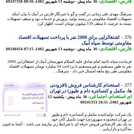
رس
-
اقتصادی
-
36 ماه پیش - دوشنبه 13 شهریور 1402، 08:56
69247356
نگ مهدی علی زمانی در گفت و گو با خبرنگار فارس در آبیک با بیان اینکه
یلات اقتصاد مقاومتی در زمینه تولید، پرورش و خدمات بود و سقف تسهیلات
 عرصه، تا سقف 150 میلیون تومان است، اظهار کرد:
3
اشتغالزایی برای 2000 نفر با پرداخت تسهیلات اقتصاد
ومتی توسط سپاه آبیک
رس
-
اقتصادی
-
36 ماه پیش - دوشنبه 13 شهریور 1402، 07:15
69246454
فرمانده سپاه ناحیه امام صادق علیه السلام شهرستان آبیک از اشتغالزایی 2000
نفر به طور مستقیم و غیرمستقیم با پرداخت 34 میلیارد تومان تسهیلات اقتصاد
ومتی طی پنج ماهه امسال خبر داد. - سرهنگ ...
3
استخدام کارشناس فروش (افزودنی
 مکمل و کنسانتره دام و طیور) در تهران
استخدام
-
اجتماعی
-
36 ماه پیش - یکشنبه 12
1402، 16:31
69241353
شرکت تولیدکننده مکمل و کنسانتره دام و طیور
تهران (محدوده سهروردی) جهت تکمیل کادر خود
یک نفر کارشناس فروش حرفه ای با شرایط زیر نیازمند می باشد. - آشنا به فنون
ره و بازاریابی ...