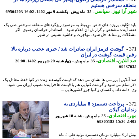
طقه سرخس هستیم
 آرا نیوز
-
سیاسی
-
35 ماه پیش - یکشنبه 9 مهر 1402، 16:02
69564203
د تکلیف پروژه های خاص مربوط به موضوع ریزگردهای منطقه سرخس طی یک
ه آینده مشخص و گزارش آن اعلام شود. - استاندار خراسان رضوی: اگر
لات روستا ها حل شود، مهاجرت و حاشیه نشینی در شهر ...
3
گوشت قرمز ایران صادرات شد / خبری عجیب درباره بالا
ن قیمت گوشت در ایران
آنلاین
-
اقتصادی
-
35 ماه پیش - چهارشنبه 29 شهریور 1402، 20:08
69437
آنلاین | بررسی ها نشان می دهد که قیمت گوسفند زنده در کنیا فقط معادل یک
ر تمام می شود و گوشت کنیایی هم با قیمت ها فزاینده نصیب ایران می شود. -
ادامه داد: پاکستان و کنیا جزو کشورهایی ...
3
پرداخت دستمزد 8 میلیاردی به
انیان گیلان
ر
-
اقتصادی
-
35 ماه پیش - شنبه 18 شهریور
69305183
1402
بیش از 8 میلیارد تومان دستمزد تولید طی 5 ماه