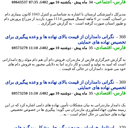
رس
-
اجتماعی
-
34 ماه پیش - یکشنبه 16 مهر 1402، 07:35
69643537
مدیرکل دامپزشکی لرستان با اشاره به شناسایی و کنترل 1043 کانون بیماری دام
در استان، گفت: در 6 ماهه امسال همچنین 1114 مورد بازدید از مزراع پرورش دام
یور استان صورت گرفته است. - به گزارش خبرگزاری ...
3
نگرانی دامداران از قیمت بالای نهاده ها و وعده پیگیری برای
یص نهاده های حمایتی
رس
-
اقتصادی
-
35 ماه پیش - دوشنبه 10 مهر 1402، 11:10
69573279
گزارش خبرگزاری فارس از مازندران، فروش دام آن هم دام مولد رنج دامدارانی
 که امید به تولید و کسب و کار دارند اما به دلایلی مجبور به فروش دام های
 می شوند. دامداران در حالی که قیمت ...
3
نگرانی دامداران از قیمت بالای نهاده ها و وعده پیگیری برای
یص نهاده های حمایتی
رس
-
اقتصادی
-
35 ماه پیش - دوشنبه 10 مهر 1402، 11:10
69573250
دامدار مازندرانی به بیان مشکلات تأمین نهاده های دامی اشاره کرد که در این
نه معاون جهادکشاورزی مازندران می گوید؛ پیگیری ها در خصوص تخصیص
ده های حمایتی در حال انجام است. - به ...
3
استاندار خراسان رضوی: پیگیر حل مشکل ریزگرد ها در