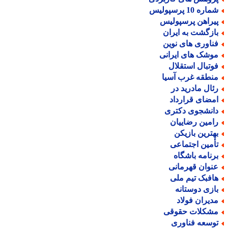
اره 10 پرسپولیس
یراهن پرسپولیس
ازگشت به ایران
ناوری های نوین
وشک های ایرانی
وتبال استقلال
نطقه غرب آسیا
ئال مادرید در
مضای قرارداد
انشجوی دکتری
امین رضاییان
هترین بازیکن
أمین اجتماعی
رنامه باشگاه
نوان قهرمانی
افبک تیم ملی
ازی دوستانه
دیران فولاد
شکلات حقوقی
وسعه فناوری