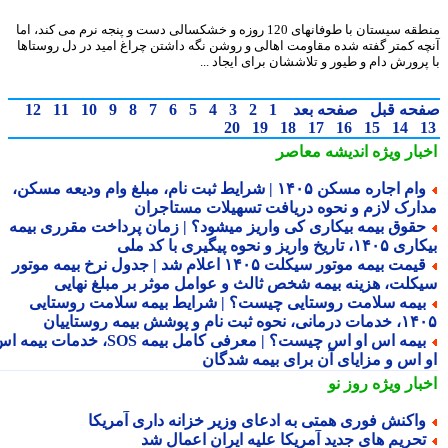
منطقه سیستان با طوفانهای 120 روزه و خشکسالی دست و پنجه نرم می کند، اما
ه کمتر گفته شده مقاومت اهالی و روشن نگه داشتن چراغ امید در دل روستاها
پرورش دام و طیور و تلاششان برای ایجاد ...
حه قبل
صفحه بعد
1
2
3
4
5
6
7
8
9
10
11
12
20
19
18
17
16
15
14
بار ویژه
اندیشه معاصر
وام اجاره مسکن ۱۴۰۵ | شرایط ثبت نام، مبلغ وام ودیعه مسکن،
ارک لازم و نحوه دریافت تسهیلات مستاجران
قوق بیمه بیکاری کی واریز میشود؟ | زمان پرداخت مقرری بیمه
تاریخ واریز و نحوه پیگیری با کد ملی
قیمت بیمه موتور سیکلت ۱۴۰۵ اعلام شد | جدول نرخ بیمه موتور
کلت، هزینه بیمه شخص ثالث و عوامل موثر بر مبلغ نهایی
یمه سلامت روستایی چیست؟ | شرایط بیمه سلامت روستایی
نحوه ثبت نام و پوشش بیمه روستاییان
بیمه اس او اس چیست؟ | معرفی کامل بیمه SOS، خدمات بیمه اس
 اس و مزایای آن برای بیمه شدگان
بار ویژه
روز نو
اکنش فوری همتی به ادعای وزیر خزانه داری آمریکا
حریم های جدید آمریکا علیه ایران اعمال شد