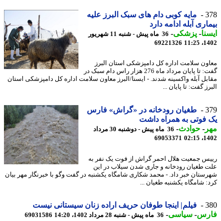
3
مایه کوبی دام های سبک البرز علیه
اری آبله ادامه دارد
نا
-
پزشکی
-
36 ماه پیش - شنبه 11 شهریور
69221326
1402
ون سلامت اداره کل دامپزشکی استان البرز
گفت: تا پایان مرداد ماه 276 هزار راس دام سبک در
بل آبله واکسینه شدند. - ایسنا/البرز معاون سلامت اداره کل دامپزشکی استان
ز گفت: تا پایان ...
3
طغیان رودخانه در «گراش» فارس
فوتی به همراه داشت
ر
-
حوادث
-
36 ماه پیش - دوشنبه 30 مرداد
69053371
1402
س جمعیت هلال احمر گراش از فوت یک نفر به
 طغیان رودخانه و جاری شدن سیلاب در این
ستان خبر داد. - محمد شکاری شامگاه یکشنبه در گفت وگو با خبرنگار مهر بیان
: شامگاه یکشنبه طغیان ...
3
فیلم| اینجا طوفان حریف اراده زنان سیستانی نیست
رس
-
سیاسی
-
36 ماه پیش - شنبه 28 مرداد 1402، 14:20
69031586