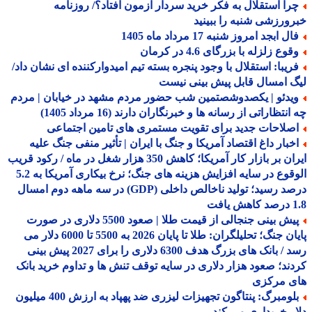
را استقلال به فکر خرید سردار آزمون افتاد؟/ روزنامه
ورزشی شنبه را ببینید
ل ابجد امروز شنبه 17 مرداد ماه 1405
وع زلزله با بزرگای 4.6 در کرمان
ریبا: استقلال با وجود پنجره بسته تیم امیدوارکننده ای نشان داد/
 امسال قابل پیش بینی نیست
یدئو | یکصدوشصتمین شب حضور مردم مشهد در خیابان | مردم
نتظاراتی از رسانه ها و خبرنگاران دارند (16 مرداد 1405)
صلاحات جدید برای تقویت مستمری های تامین اجتماعی
خبار داغ اقتصاد آمریکا و جنگ با ایران | تأثیر منفی جنگ علیه
ایران بر بازار کار آمریکا؛ کاهش 350 هزار شغل در ماه / رکود قریب
الوقوع در سایه افزایش هزینه های جنگ؛ نرخ بیکاری آمریکا به 5.2
درصد رسید؛ تولید ناخالص داخلی (GDP) در سه ماهه دوم امسال
افت
پیش بینی جنجالی از قیمت طلا | صعود 5500 دلاری در صورت
پایان جنگ؛ تحلیلگران: طلا تا پایان 2026 به 5500 تا 6000 دلار می
رسد / بانک های بزرگ هدف 6300 دلاری را برای 2027 پیش بینی
ند؛ صعود هزار دلاری در سایه توقف تنش ها و تداوم خرید بانک
ی مرکزی
بلومبرگ: پنتاگون تجهیزات لیزری ضد پهپاد به ارزش 400 میلیون
ر خریداری می کند