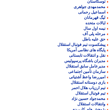
وسکاستان
حمدمهدی جواهری
سماعیل رحمانی
یگ قهرمانان
یالات متحده
یمه اول سال
رحله پلی آف
ق علیه باطل
یشکسوت تیم فوتبال استقلال
ایگاه های نظامی آمریکا
قل و انتقالات تابستانی
دیران باشگاه پرسپولیس
دیرعامل سابق استقلال
ازمان تأمین اجتماعی
میررضا واعظ آشتیانی
ازی دوستانه استقلال
یم ارزیاب هلال احمر
یم فوتبال استقلال
حمدجواد حسین نژاد
انتقالات استقلال
ژوهش های کاربردی