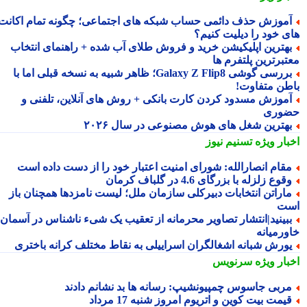
موزش حذف دائمی حساب شبکه های اجتماعی؛ چگونه تمام اکانت
ی خود را دیلیت کنیم؟
هترین اپلیکیشن خرید و فروش طلای آب شده + راهنمای انتخاب
تبرترین پلتفرم ها
بررسی گوشی Galaxy Z Flip8؛ ظاهر شبیه به نسخه قبلی اما با
طن متفاوت!
موزش مسدود کردن کارت بانکی + روش های آنلاین، تلفنی و
وری
هترین شغل های هوش مصنوعی در سال ۲۰۲۶
بار ویژه
تسنیم نیوز
قام انصارالله: شورای امنیت اعتبار خود را از دست داده است
قوع زلزله با بزرگای 4.6 در گلباف کرمان
اراتن انتخابات دبیرکلی سازمان ملل؛ لیست نامزدها همچنان باز
ت
بینید|انتشار تصاویر محرمانه از تعقیب یک شیء ناشناس در آسمان
ورمیانه
ورش شبانه اشغالگران اسراییلی به نقاط مختلف کرانه باختری
بار ویژه
سرنویس
ربی جاسوس چمپیونشیپ: رسانه ها بد نشانم دادند
یمت بیت کوین و اتریوم امروز شنبه 17 مرداد