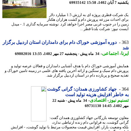
بان 1402، 15:58
69935142
یک شرکت قطری پروژه ای به ارزش 1.5 میلیارد دلار
ی احداث مزرعه پرورش دام و کشت هزاران هکتار
زمین را در جنوب غربی مصر اجرا خواهد کرد. نوشته سرمایه گذاری 1. - میدل
ت نیوز: شرکت بلدنا قطر ...
3
دوره آموزشی خوراک دام برای دامداران استان اردبیل برگزار
ا
-
اجتماعی
-
34 ماه پیش - پنجشنبه 27 مهر 1402، 13:35
69802016
یش آموزشی خوراک دام با هدف آشنایی دامداران و فعالان عرصه تولید و
رش دام سبک و سنگین و ارائه آخرین یافته های علمی در زمینه تامین خوراک و
یه صحیح و پربازده دام در استان اردبیل برگزار شد.
3
جهاد کشاورزی همدان: گرانی گوشت
خاطر افزایش هزینه تولید است
یم نیوز
-
اقتصادی
-
34 ماه پیش - شنبه 22
14:4
69731130
ون توسعه بازرگانی جهاد کشاورزی همدان گفت:
نی گوشت، به فراوانی دام زنده ارتباطی ندارد،
ه وضعیت بازار، افزایش قیمت محصولات مرتبط با تولید گوشت، - افزایش