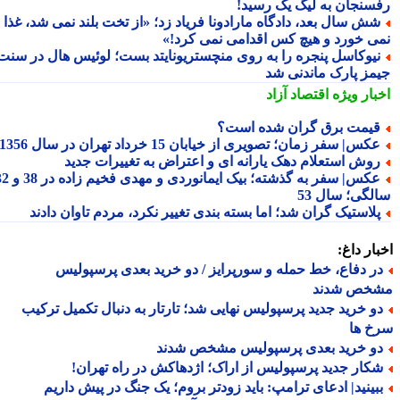
سنجان به لیگ یک رسید!
ش سال بعد، دادگاه مارادونا فریاد زد؛ «از تخت بلند نمی شد، غذا
ی خورد و هیچ کس اقدامی نمی کرد!»
یوکاسل پنجره را به روی منچستریونایتد بست؛ لوئیس هال در سنت
مز پارک ماندنی شد
بار ویژه
اقتصاد آزاد
یمت برق گران شده است؟
کس| سفر زمان؛ تصویری از خیابان 15 خرداد تهران در سال 1356
وش استعلام دهک یارانه ای و اعتراض به تغییرات جدید
عکس| سفر به گذشته؛ بیک ایمانوردی و مهدی فخیم زاده در 38 و 32
لگی؛ سال 53
لاستیک گران شد؛ اما بسته بندی تغییر نکرد، مردم تاوان دادند
ار داغ:
ر دفاع، خط حمله و سورپرایز / دو خرید بعدی پرسپولیس
خص شدند
و خرید جدید پرسپولیس نهایی شد؛ تارتار به دنبال تکمیل ترکیب
خ ها
و خرید بعدی پرسپولیس مشخص شدند
کار جدید پرسپولیس از اراک؛ اژدهاکش در راه تهران!
بینید| ادعای ترامپ: باید زودتر بروم؛ یک جنگ در پیش داریم