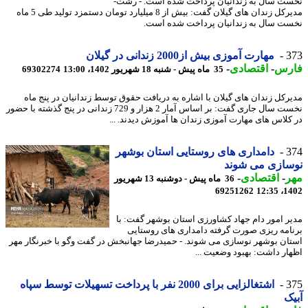
ت سال به زندانیان پرداخت شده است. - رشت-
مدیرکل زندان های گیلان گفت: بیش از 8 میلیارد تومان دستمزد تولید طی 5 ماه
ت سال به زندانیان پرداخت شده است.
3
مهارت آموزی بیش از2000 زندانی در گیلان
رس
-
اقتصادی
-
35 ماه پیش - شنبه 18 شهریور 1402، 13:00
69302274
رکل زندان های گیلان با اشاره به دریافت حقوق توسط زندانیان در پنج ماه
نخست سال جاری گفت: بر اساس آمار 2 هزار و 729 زندانی در پنج گذشته با حضور
کلاس های مهارت آموزی زندان ها آموزش دیدند. ...
3
دامداری های روستایی استان بوشهر
سازی می شوند
ر
-
اقتصادی
-
36 ماه پیش - دوشنبه 13 شهریور
69251262
1402
ر امور دام جهاد کشاورزی استان بوشهر گفت: با
امه ریزی صورت گرفته دامداری های روستایی
ان بوشهر نوسازی می شوند. - حمیدرضا جهانبخش در گفت وگو با خبرنگار مهر
ار داشت: بهبود وضعیت ...
3
اشتغالزایی برای 2000 نفر با پرداخت تسهیلات توسط سپاه
ک