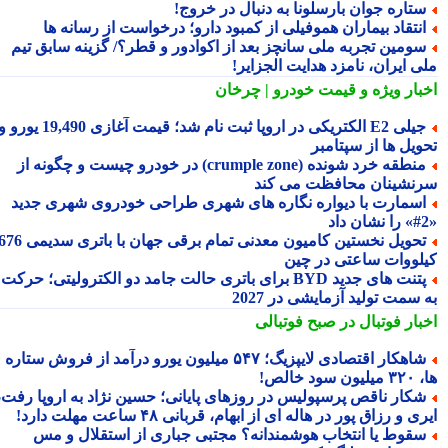
تاره جوان بارسلونا به دنبال در خروج!
نتقاد بیماران هموفیلی از کمبود دارو؛ درخواست از رسانه ها
ومین تجربه ملی سانچز بعد از اکوادور و قطر؟/ گزینه سابق تیم
ی ایران، نامزد هدایت الجزایر!
بار ویژه
و قیمت خودرو | چرخان
جیلی E2 الکتریکی در اروپا ثبت نام شد؛ قیمت آغازی 19,490 یورو و
ویل ها از سپتامبر
منطقه خرد شونده (crumple zone) در خودرو چیست و چگونه از
نشینان محافظت می کند
سمارت با دیواره نگاره های شهری طراحی خودروی شهری جدید
تحویل نخستین کامیون معدنی تمام برقی جهان با باتری سدیمی 676
لووات ساعتی در چین
پتنت های جدید BYD برای باتری حالت جامد دو الکترولیتی؛ حرکت
سمت تولید آزمایشی در 2027
بار فوتبال در صبح فوتبالی
شاهکار اقتصادی لایپزیگ؛ ۵۴۷ میلیون یورو درآمد از فروش ستاره
سود خالص!
کار ناقص پرسپولیس در روزهای پایانی؛ حسین نژاد به اروپا رفت،
ی و رزاق پور در هاله ای از ابهام، قربانی ۴۸ ساعت مهلت دارد!
قوط یا انتخاب هوشمندانه؟ مجتبی جباری از استقلال و مس