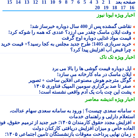
حه بعد
1
2
3
4
5
6
7
8
9
10
11
12
13
14
15
20
19
18
17
بار ویژه
ایونا نیوز
قاشی گمشده پس از 400 سال دوباره خبرساز شد!
قت ایلان ماسک چقدر می ارزد؟ عددی که همه را شوکه کرد!
یمت مواد غذایی دوباره اوج گرفت
ید سربازی 1405؛ طرح جدید مجلس به کجا رسید؟+ قیمت خرید
را قبض آب افزایش پیدا کرد؟
بار ویژه
تک ناک
پل دوباره قیمت گوشی ها را بالا می برد
یلان ماسک در ماه کارخانه می سازد!
وگل مترجم هوش مصنوعی آفلاین ساخت + تصویر
فر تا صد برگزاری سومین المپیک فناوری ۱۴۰۵
شت این چت بات یک آدم واقعی نشسته است!
بار ویژه
اندیشه معاصر
امانه سعدی چیست؟ | ورود به سامانه سعدی سهام عدالت،
تعلام دارایی و راهنمای خدمات
افزایش مجدد حقوق کارمندان ۱۴۰۵؛ خبر جدید از ترمیم حقوق، فوق
عاده خاص و میزان افزایش دریافتی کارکنان دولت
زمان نهایی پرداخت معوقات بازنشستگان تامین اجتماعی ۱۴۰۵؛