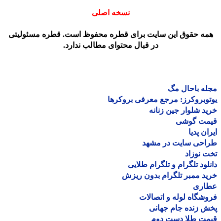
نسخه اصلی
مه حقوق این سایت برای قطره محفوظ است. قطره مسئولیتی
در قبال محتوای مطالب ندارد.
ه باحال مگ
وبروکرز: مرجع معرفی بروکرها
د شلوار جین زنانه
مت گوشی
ان پدیا
احی سایت در مشهد
 نوزاد
لود تلگرام و تلگرام طلایی
د ممبر تلگرام بدون ریزش
اری
شگاه لوله و اتصالات
 زنده جام جهانی
مت طلا دست دوم