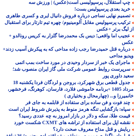
پ استقلال، پرسپولیسی است(عکس) | ورزش سه
رید بعدی پرسپولیس بست!
صمیم نهایی نساجی درباره فروش دانیال ایری و کسری طاهری
رکیب پرسپولیس مقابل آلومینیوم/ چهره تیم تارتار برای استقبال
لیگ برتر +عکس
جیب اما واقعی؛ دیس بک محمدرضا گلزار به کریس رونالدو +
س
رباره قتل حمیدرضا رجب زاده مداحی که به پیکرش آسیب زدند+
یو مداحی
اجرای یک خبر از سردار وحیدی در مورد ساخت بمب اتمی
رپرست روابط عمومی شرکت ملی گاز ایران منصوب شد؛
د داوری پور
جدول قطعی برق شهرکرد، بروجن و لردگان فردا یکشنبه 18
مرداد 1405 +برنامه خاموشی فلارد، فارسان، کوهرنگ، فرخشهر،
میرزا و... (چهارمحال و بختیاری )
ند فوت و فن ساده برای ستفاده از قابلمه به جای فر
پاه: بازگشایی تنگه هرمز منوط به پذیرش شروط ایران است
یمت طلا، سکه و دلار در بازار امروز به چه عددی رسید؟
شه اپل برای استفاده از تراشه های CXMT شکست خورد
بایش و قتل مداح معروف صحت دارد؟
قرارداد واگذاری زمین در منطقه ویژه اقتصادی بجنورد؛ 36 توافق