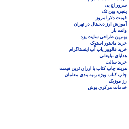
ر اچ پی
ره وین تک
ت دلار امروز
زش ارز دیجیتال در تهران
ت بار
رین طراحی سایت یزد
د مانیتور استوک
د فالوور پاپ آپ اینستاگرام
یای تبلیغاتی
ید سالت
نه چاپ کتاب با ارزان ترین قیمت
 کتاب ویژه رتبه بندی معلمان
موزیک
مات مرکزی بوش