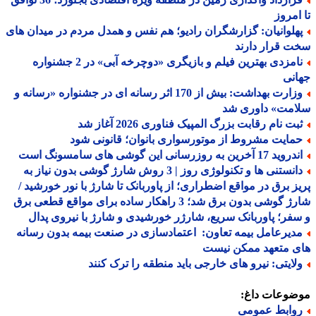
امروز
هلوانیان: گزارشگران رادیو؛ هم نفس و همدل مردم در میدان های
 قرار دارند
نامزدی بهترین فیلم و بازیگری «دوچرخه آبی» در 2 جشنواره
نی
وزارت بهداشت: بیش از 170 اثر رسانه ای در جشنواره «رسانه و
امت» داوری شد
بت نام رقابت بزرگ المپیک فناوری 2026 آغاز شد
مایت مشروط از موتورسواری بانوان؛ قانونی شود
د 17 آخرین به روزرسانی این گوشی های سامسونگ است
دانستنی ها و تکنولوژی روز | 3 روش شارژ گوشی بدون نیاز به
ز برق در مواقع اضطراری؛ از پاوربانک تا شارژ با نور خورشید /
شارژ گوشی بدون برق شد؛ 3 راهکار ساده برای مواقع قطعی برق
فر؛ پاوربانک سریع، شارژر خورشیدی و شارژ با نیروی پدال
دیرعامل بیمه تعاون: اعتمادسازی در صنعت بیمه بدون رسانه
ی متعهد ممکن نیست
لایتی: نیرو های خارجی باید منطقه را ترک کنند
ضوعات داغ:
وابط عمومی