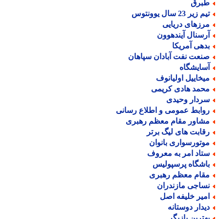
برق
 زیر 23 سال یوونتوس
رزهای دریایی
رسنال آیندهوون
دهی آمریکا
نعت نفت آبادان سپاهان
سایشگاه
یخاییل اولیانوف
حمد هادی کریمی
ردار وحیدی
وابط عمومی و اطلاع رسانی
شاور مقام معظم رهبری
قابت های لیگ برتر
وتورسواری بانوان
تاد امر به معروف
اشگاه پرسپولیس
قام معظم رهبری
ساجی مازندران
میر خلیفه اصل
یدار دوستانه
هترین بازیگر