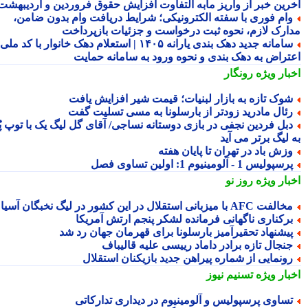
رین خبر از واریز مابه التفاوت افزایش حقوق فروردین و اردیبهشت
ام فوری با سفته الکترونیکی؛ شرایط دریافت وام بدون ضامن،
ارک لازم، نحوه ثبت درخواست و جزئیات بازپرداخت
سامانه جدید دهک بندی یارانه ۱۴۰۵ | استعلام دهک خانوار با کد ملی،
تراض به دهک بندی و نحوه ورود به سامانه حمایت
بار ویژه
رونگار
وک تازه به بازار لبنیات؛ قیمت شیر افزایش یافت
ئال مادرید زودتر از بارسلونا به مسی تسلیت گفت
بل فردین نجفی در بازی دوستانه نساجی/ آقای گل لیگ یک با توپ پُر
 لیگ برتر می آید
زش باد در تهران تا پایان هفته
سپولیس 1 - آلومینیوم 1: اولین تساوی فصل
بار ویژه
روز نو
لفت AFC با میزبانی استقلال در این کشور در لیگ نخبگان آسیا
رکناری ناگهانی فرمانده لشکر پنجم ارتش آمریکا
یشنهاد تحقیرآمیز بارسلونا برای قهرمان جهان رد شد
نجال تازه برادر داماد رییسی علیه قالیباف
ونمایی از شماره پیراهن جدید بازیکنان استقلال
بار ویژه
تسنیم نیوز
ساوی پرسپولیس و آلومینیوم در دیداری تدارکاتی