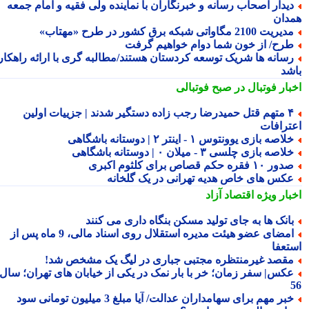
یدار اصحاب رسانه و خبرنگاران با نماینده ولی فقیه و امام جمعه
دان
یریت 2100 مگاواتی شبکه برق کشور در طرح «مهتاب»
رح/ از خون شما دوام خواهیم گرفت
سانه ها شریک توسعه کردستان هستند/مطالبه گری با ارائه راهکار
شد
بار فوتبال در صبح فوتبالی
۴ متهم قتل حمیدرضا رجب زاده دستگیر شدند | جزییات اولین
ترافات
لاصه بازی یوونتوس ۱ - اینتر ۲ | دوستانه باشگاهی
لاصه بازی چلسی ۳ - میلان ۰ | دوستانه باشگاهی
ور ۱۰ فقره حکم قصاص برای کلثوم اکبری
کس های خاص هدیه تهرانی در یک گلخانه
بار ویژه
اقتصاد آزاد
انک ها به جای تولید مسکن بنگاه داری می کنند
امضای عضو هیئت مدیره استقلال روی اسناد مالی، 9 ماه پس از
تعفا
قصد غیرمنتظره مجتبی جباری در لیگ یک مشخص شد!
کس| سفر زمان؛ خر با بار نمک در یکی از خیابان های تهران؛ سال
خبر مهم برای سهامداران عدالت/ آیا مبلغ 3 میلیون تومانی سود