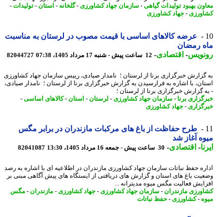
ون بهبود تولیدات گیاهی
-
سازمان جهاد کشاورزی
-
گلخانه
-
استان
-
تولیدات
-
ورزی
-
جهاد کشاورزی
عرضه کالاهای اساسی با قیمت مصوب در لرستان به مناسبت
ه رمضان
نویس
-
اقتصادی
-
12 ساعت پیش - شنبه 17 مرداد 1405، 07:38
82044727
گزارش خبرگزاری برنا از لرستان ؛ نامدار صیادی، رییس سازمان جهاد کشاورزی
ان، با اشاره به فرارسیدن به گزارش خبرگزاری برنا از لرستان ؛ نامدار صیادی،
ه گزارش خبرگزاری برنا از لرستان ؛
گزاری برنا
-
سازمان جهاد کشاورزی
-
لرستان
-
استان
-
کالاهای اساسی
-
گزاری
-
جهاد کشاورزی
طرح حفاظت از باغ های مرکبات مازندران در برابر مگس
ه آغاز شد
ا
-
اقتصادی
-
30 ساعت پیش - جمعه 16 مرداد 1405، 13:30
82041087
ره حفظ نباتات سازمان جهاد کشاورزی مازندران در اطلاعیه ای با اشاره به رصد
یت باغ های استان و گزارش های دریافتی از ایستگاه های پیش آگاهی مبنی بر
ایش فعالیت مگس میوه مدیترانه ...
ورزی مازندران
-
سازمان جهاد کشاورزی
-
جهاد کشاورزی
-
مازندران
-
مگس
ه
-
کشاورزی
-
حفظ نباتات