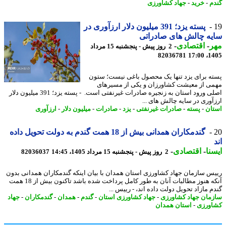
م
-
خرید
-
جهاد کشاورزی
پسته یزد؛ 391 میلیون دلار ارزآوری در
ه چالش های صادراتی
ر
-
اقتصادی
-
2 روز پیش - پنجشنبه 15 مرداد
82036781
1405
ه برای یزد تنها یک محصول باغی نیست؛ ستون
ی از معیشت کشاورزان و یکی از مسیرهای
اصلی ورود استان به زنجیره صادرات غیرنفتی است. - پسته یزد؛ 391 میلیون دلار
آوری در سایه چالش های ...
ان
-
پسته
-
صادرات غیرنفتی
-
یزد
-
صادرات
-
میلیون دلار
-
ارزآوری
گندمکاران همدانی بیش از 18 همت گندم به دولت تحویل داده
نا
-
اقتصادی
-
2 روز پیش - پنجشنبه 15 مرداد 1405، 14:45
82036037
س سازمان جهاد کشاورزی استان همدان با بیان اینکه گندمکاران همدانی بدون
آنکه هنوز مطالبات آنان به طور کامل پرداخت شده باشد تاکنون بیش از 18 همت
م مازاد تحویل دولت داده اند، - رییس ...
مان جهاد کشاورزی
-
جهاد کشاورزی استان
-
گندم
-
همدان
-
گندمکاران
-
جهاد
ورزی
-
استان همدان