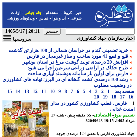
-
-
-
-
خبر
کرونا
استخدام
جام جهانی
اوقات
-
-
-
شرعی
آب و هوا
تماس
ویدئوهای ورزشی
20:11 | 1405/5/17
ار سازمان جهاد کشاورزی
سرویسها
خرید تضمینی گندم در خراسان شمالی از 108 هزار تن گذشت
قلع و قمع 41 مورد ساخت و ساز غیرمجاز در فارس
افزایش 20 درصدی تولید گوشت مرغ در استان بوشهر
طرح حکاک در اراضی زراعی سرعین اجرا می شود
فارس برای اولین بار سامانه هوشمند آبیاری ساخت
رشد 100 درصدی کشت گلخانه ای در البرز؛ نهاده های کشاورزی
ر وضعیت مطلوب
حه بعد
1
2
3
4
5
6
7
8
9
10
11
12
13
14
15
20
19
18
17
فارس، قطب کشاورزی کشور در مدار
یت غذایی
یم نیوز
-
اقتصادی
-
55 دقیقه پیش - شنبه 17
1، 19:15
82049643
جهاد کشاورزی فارس با تحقق 124 درصدی جوجه