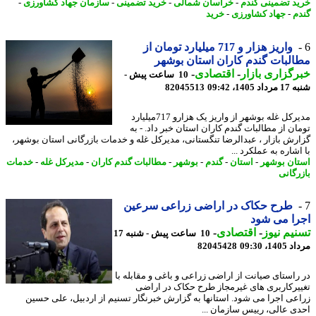
د تضمینی گندم
-
خراسان شمالی
-
خرید تضمینی
-
سازمان جهاد کشاورزی
-
م
-
جهاد کشاورزی
-
خرید
واریز هزار و 717 میلیارد تومان از
لبات گندم کاران استان بوشهر
گزاری بازار
-
اقتصادی
-
10 ساعت پیش -
1405، 09:42
82045513
مدیرکل غله بوشهر از واریز یک هزارو 717میلیارد
ان از مطالبات گندم کاران استان خبر داد. - به
رش بازار ، عبدالرضا تنگستانی، مدیرکل غله و خدمات بازرگانی استان بوشهر،
شاره به عملکرد ...
ان بوشهر
-
استان
-
گندم
-
بوشهر
-
مطالبات گندم کاران
-
مدیرکل غله
-
خدمات
رگانی
طرح حکاک در اراضی زراعی سرعین
ا می شود
یم نیوز
-
اقتصادی
-
10 ساعت پیش - شنبه 17
1، 09:30
82045428
راستای صیانت از اراضی زراعی و باغی و مقابله با
یرکاربری های غیرمجاز طرح حکاک در اراضی
عی اجرا می شود. استانها به گزارش خبرنگار تسنیم از اردبیل، علی حسین
ی عالی، رییس سازمان ...