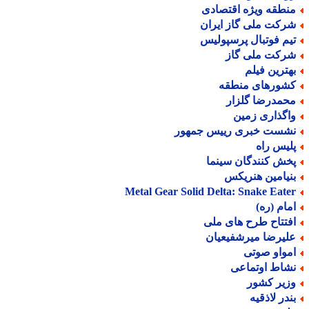
نطقه ویژه اقتصادی
رکت ملی گاز ایران
یم فوتبال پرسپولیس
رکت ملی گاز
هترین فیلم
شورهای منطقه
حمدرضا گلزار
اگذاری زمین
شست خبری رییس جمهور
لیس راه
خش کنندگان سینما
نیامین هنریکس
Metal Gear Solid Delta: Snake Eate
مام (ره)
فتتاح طرح های ملی
لیرضا میرشفیعیان
مواو صوتی
شاط اوتماعی
زیر کشور
ندر لاذقیه