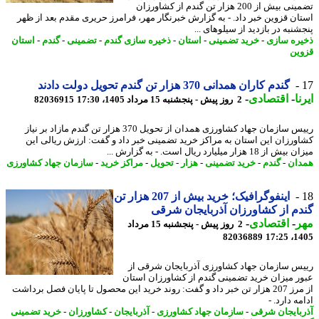
تضمینی بیش از 200 هزار تن گندم از کشاورزان
ان قزوین خبر داد. - به گزارش خبرنگار مهر، فرامرز حریری مقدم بعد از ظهر
نبه در بازدید از سیلوهای ...
ره سازی
-
خرید تضمینی
-
استان
-
ذخیره سازی گندم
-
تضمینی
-
گندم
-
استان
ین
گندم کاران همدانی 370 هزار تن گندم تحویل دولت دادند
ا
-
اقتصادی
-
2 روز پیش - پنجشنبه 15 مرداد 1405، 17:30
82036915
رییس سازمان جهاد کشاورزی همدان از تحویل 370 هزار تن گندم مازاد بر نیاز
ورزان این استان به مراکز خرید تضمینی خبر داد و گفت: ارزش ریالی این
 18 هزار میلیارد ریال است. - به گزارش ...
ان
-
گندم
-
خرید تضمینی
-
هزار
-
تحویل
-
مراکز خرید
-
سازمان جهاد کشاورزی
اینفوگرافیک؛ خرید بیش از 207 هزار تن
م از کشاورزان آذربایجان شرقی
ر
-
اقتصادی
-
2 روز پیش - پنجشنبه 15 مرداد
82036889
1405
س سازمان جهاد کشاورزی آذربایجان شرقی از
ر میزان خرید تضمینی گندم از کشاورزان استان
از مرز 207 هزار تن خبر داد و گفت: روند خرید این محصول تا پایان فصل برداشت
ه دارد. -
بایجان شرقی
-
سازمان جهاد کشاورزی
-
آذربایجان
-
کشاورزان
-
خرید تضمینی