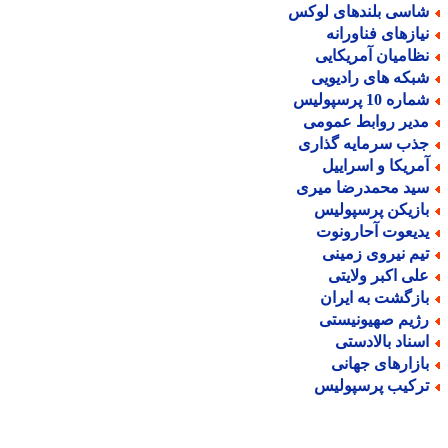
اسی بلندهای لوکس
یازهای فناورانه
ظامیان آمریکایی
بکه های رادیویی
اره 10 پرسپولیس
دیر روابط عمومی
ذب سرمایه گذاری
مریکا و اسراییل
ید محمدرضا میری
ازیکن پرسپولیس
دیعوت آحارونوت
یم نیروی زمینی
لی اکبر ولایتی
ازگشت به ایران
ژیم صهیونیستی
سناد بالادستی
ازارهای جهانی
رکیب پرسپولیس