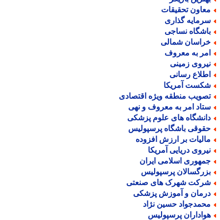
عاون تحقیقات
رمایه گذاری
اشگاه نساجی
راسان شمالی
مر به معروف
یروی زمینی
طلاع رسانی
کست آمریکا
صویب منطقه ویژه اقتصادی
تاد امر به معروف و نهی
انشگاه های علوم پزشکی
قوقی باشگاه پرسپولیس
الیات بر ارزش افزوده
یروی دریایی آمریکا
مهوری اسلامی ایران
زرگسالان پرسپولیس
رکت شهرک های صنعتی
رمان و آموزش پزشکی
حمدجواد حسین نژاد
واداران پرسپولیس