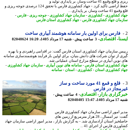
ریزی و قلع وقمع 41 ساخت وساز، بر پایداری تولید و
حفظ اراضی تأکید کرد. - جهاد کشاورزی فارس با تحقق 124 درصدی جوجه ریزی و
ساخت وساز، بر پایداری ...
د کشاورزی
-
کشاورزی
-
سازمان جهاد کشاورزی
-
جوجه ریزی
-
فارس
-
مان جهاد کشاورزی فارس
-
جهاد کشاورزی استان فارس
فارس برای اولین بار سامانه هوشمند آبیاری ساخت
نا
-
اقتصادی
-
3 ساعت پیش - شنبه 17 مرداد 1405، 16:20
82048624
س سازمان جهاد کشاورزی استان فارس گفت: در اقدامی راهبردی و با بهره
ی از توان شرکت های دانش بنیان، برای اولین بار فرآیند هوشمندسازی سامانه
 نوین آبیاری در سطح مزارع استان عملیاتی شد.
د کشاورزی استان فارس
-
سامانه های نوین آبیاری
-
سازمان جهاد کشاورزی
-
د کشاورزی استان
-
کشاورزی
-
استان
-
سامانه
قلع و قمع 41 مورد ساخت و ساز
مجاز در فارس
گزاری بازار
-
اقتصادی
-
4 ساعت پیش -
1405، 15:47
82048405
ر امور اراضی سازمان جهاد کشاورزی فارس
گفت: تیر امسال ، 28 هزار مترمربع از زمین های
لخیز استان آزادسازی شد. - به گزارش بازار ، مدیر امور اراضی سازمان جهاد
رزی فارس از اجرای 41 ...