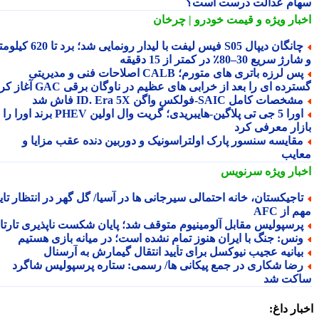
ام عدالت درست است؟
بار ویژه
و قیمت خودرو | چرخان
چانگان دیپال S05 فیس لیفت با لیدار رونمایی شد؛ برد تا 620 کیلومتر
 سریع 30–80٪ در کمتر از 15 دقیقه
پس لرزه باتری های متورم؛ CALB اصلاحات فنی و مدیریتی
رده ای را بعد از خرابی های عظیم در ناوگان برقی GAC آغاز کرد
شخصات کامل SAIC‑فولکس واگن ID. Era 5X فاش شد
اورا 5 جی تی پلاگین‑هایبریدی؛ گریت وال اولین PHEV برند اورا را به
زار معرفی کرد
قایسه سنسور پارک اولتراسونیک و دوربین دنده عقب مزایا و
ایب
بار ویژه
سرنویس
اجیکستان، خانه احتمالی سیرجانی ها در آسیا/ گل گهر در انتظار تایید
 از AFC
رسپولیس مقابل آلومینیوم متوقف شد؛ پایان شکست ناپذیری تارتار
نس: جنگ با ایران هنوز تمام نشده است؛ در میانه بازی هستیم
یانیه عجیب نیوکسل برای تأیید انتقال گیمارش به آرسنال
ضا شکاری در جمع پیکانی ها/ رسمی: ستاره پرسپولیس شاگرد
کت شد
ار داغ: