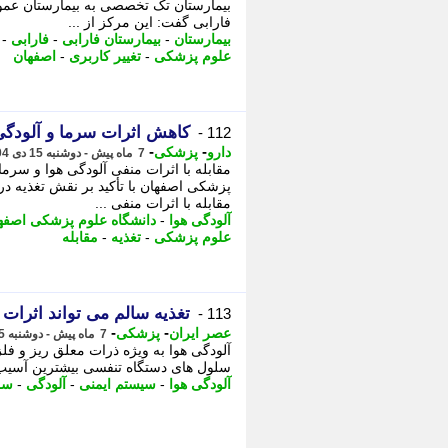
بیمارستان تک تخصصی به بیمارستان عموم
فارابی گفت: این مرکز از ...
بیمارستان
-
بیمارستان فارابی
-
فارابی
-
علوم پزشکی
-
تغییر کاربری
-
اصفهان
کاهش اثرات سرما و آلودگی 
112 -
-
-
دارو
پزشکی
7 ماه پیش - دوشنبه 15 دی 1404، 19:46
مقابله با اثرات منفی آلودگی هوا و سر
پزشکی اصفهان با تأکید بر نقش تغذیه در 
مقابله با اثرات منفی ...
آلودگی هوا
-
دانشگاه علوم پزشکی اصفه
علوم پزشکی
-
تغذیه
-
مقابله
تغذیه سالم می تواند اثرات
113 -
-
-
عصر ایران
پزشکی
7 ماه پیش - دوشنبه 15 دی 1404، 13:30
آلودگی هوا به ویژه ذرات معلق ریز و فل
سلول های دستگاه تنفسی بیشترین آسیب را 
آلودگی هوا
-
سیستم ایمنی
-
آلودگی
-
سل