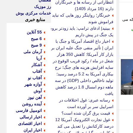
معلمان
انتظاراتی از رسانه ها و خبرنگاران
رز موزیک
دارند (16 مرداد 1405)
خدمات مرکزی بوش
خبرنگار؛ روایتگر روز هایی که نباید
ه می
منابع خبری
فراموش شوند
ببینید| ادعای ترامپ: باید زودتر بروم؛
55 آنلاین
یک جنگ در پیش داریم
6 صبح
اخبار داغ اقتصاد آمریکا و جنگ با
9 صبح
ایران | تأثیر منفی جنگ علیه ایران بر
آرمان ملی
بازار کار آمریکا؛ کاهش 350 هزار
آریا
شغل در ماه / رکود قریب الوقوع در
آشکار
سایه افزایش هزینه های جنگ؛ نرخ
آفتاب
بیکاری آمریکا به 5.2 درصد رسید؛
آفتاب نو
تولید ناخالص داخلی (GDP) در سه
آوازه شهر
ماهه دوم امسال 1.8 درصد کاهش
آوش
یافت
آهن نیوز
رسانه عبری: غول اختلافات در
آینده روشن
اسراییل سر بر آورده است
اتومبیل فارسی
قیمت برق گران شده است؟
اخبار ارسالی
غول تجارت الکترونیک آمریکا 12
اخبار اقتصادی
درصد کارکنانش را تعدیل می کند
اخبار ایران
کلمات مرگبار؛ جملاتی که زندگی