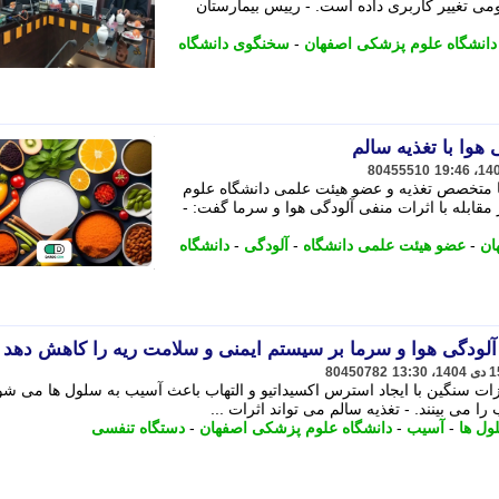
ی تغییر کاربری داده است. - رییس بیمارستان
دانشگاه علوم پزشکی اصفهان
-
سخنگوی دانشگاه
هوا با تغذیه سالم
80455510
ما متخصص تغذیه و عضو هیئت علمی دانشگاه علوم
مقابله با اثرات منفی آلودگی هوا و سرما گفت: -
ان
-
عضو هیئت علمی دانشگاه
-
آلودگی
-
دانشگاه
 آلودگی هوا و سرما بر سیستم ایمنی و سلامت ریه را کاهش دهد
80450782
زات سنگین با ایجاد استرس اکسیداتیو و التهاب باعث آسیب به سلول ها می شو
می بینند. - تغذیه سالم می تواند اثرات ...
ول ها
-
آسیب
-
دانشگاه علوم پزشکی اصفهان
-
دستگاه تنفسی