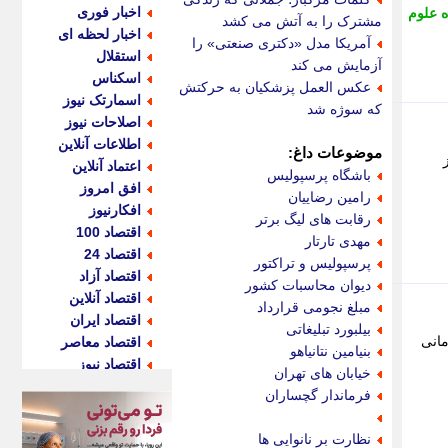
اخبار فوری
ه علوم
مشترک را به آتش می کشد
اخبار لحظه ای
آمریکا مدل «دکتری صنعتی» را
استقلال
آزمایش می کند
اسکناس
عکس العمل پزشکیان به حرکتش
اسمارتک نیوز
که سوژه شد
اصلاحات نیوز
اطلاعات آنلاین
موضوعات داغ:
اعتماد آنلاین
باشگاه پرسپولیس
افق امروز
رامین رضاییان
افکارنیوز
رقابت های لیگ برتر
اقتصاد 100
مهدی تارتار
اقتصاد 24
پرسپولیس و تراکتور
اقتصاد آزاد
دیوان محاسبات کشور
اقتصاد آنلاین
مبلغ نجومی قرارداد
اقتصاد ایران
بیلبورد تبلیغاتی
 خدمات درمانی
اقتصاد معاصر
بنیامین نتانیاهو
اقتصاد نیوز
خیابان های تهران
اکو ایران
فرماندار گچساران
اکوفارس
اکونگار
نظارت بر نانوایی ها