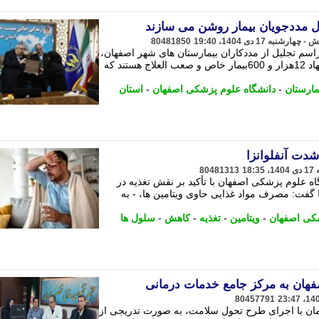
دل مددجویان بیمار روشن می سازند
80481850
اسم تجلیل از مددکاران بیمارستان های شهر اصفهان،
گفت: در میان جمعیت تحت حمایت این نهاد 12هزار و 600بیمار خاص و صعب العلاج هستند که
مارستان
-
دانشگاه علوم پزشکی اصفهان
-
استان
دت آنفلوانزا
80481313
 علوم پزشکی اصفهان با تأکید بر نقش تغذیه در
ا گفت: مصرف مواد غذایی حاوی ویتامین ها، - به
شکی اصفهان
-
ویتامین
-
تغذیه
-
کاهش
-
سلول ها
صفهان به مرکز جامع خدمات درمانی
80457791
مان با اجرای طرح تحول سلامت، به صورت تدریجی از