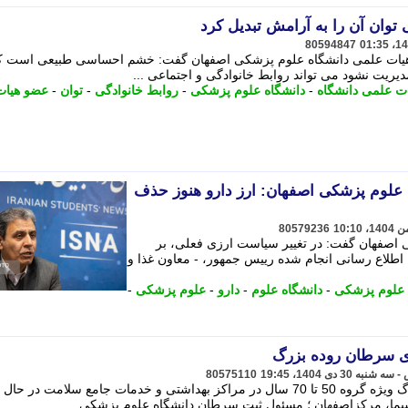
وان آن را به آرامش تبدیل کرد
80594847
یات علمی دانشگاه علوم پزشکی اصفهان گفت: خشم احساسی طبیعی است ک
مدیریت نشود می تواند روابط خانوادگی و اجتماعی ...
ت علمی دانشگاه
-
دانشگاه علوم پزشکی
-
روابط خانوادگی
-
توان
-
عضو هیات
ه علوم پزشکی اصفهان: ارز دارو هنوز حذف
80579236
 اصفهان گفت: در تغییر سیاست ارزی فعلی، بر
لاع رسانی انجام شده رییس جمهور، - معاون غذا و
 علوم پزشکی
-
دانشگاه علوم
-
دارو
-
علوم پزشکی
-
ری سرطان روده بزرگ
80575110
طرح رایگان غربالگری سرطان روده بزرگ ویژه گروه 50 تا 70 سال در مراکز بهداشتی و خدمات جامع سلامت در حال
ما، مرکزاصفهان ؛ مسئول ثبت سرطان دانشگاه علوم پزشکی ...