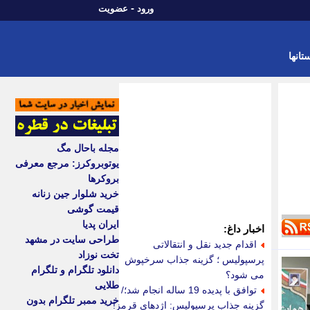
-
ورود
عضویت
تانها
مجله باحال مگ
یوتوبروکرز: مرجع معرفی
بروکرها
خرید شلوار جین زنانه
قیمت گوشی
ایران پدیا
اخبار داغ:
طراحی سایت در مشهد
اقدام جدید نقل و انتقالاتی
تخت نوزاد
پرسپولیس ؛ گزینه جذاب سرخپوش
دانلود تلگرام و تلگرام
می شود؟
طلایی
توافق با پدیده 19 ساله انجام شد؛/
خرید ممبر تلگرام بدون
گزینه جذاب پرسپولیس: اژدهای قرمز!