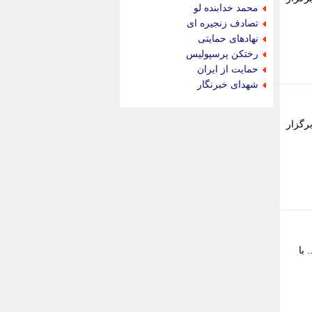
جام جم
محمد خدابنده لو
جدید پرس
تصادف زنجیره ای
جماران
نهادهای حمایتی
جوان ایرانی
رختکن پرسپولیس
جهان مانا
حمایت از ایران
جهان نگر
شهدای خبرنگار
جهان نیوز
چطور
رگزار
چمپیونات
چمدون
چه خبر
حادثه 24
حرف تو
حوادث پلاس
حوزه نیوز
خبر آنلاین
خبر جنوب
با
خبر سیاسی
خبر گردون
خبر ورزشی
خبرجو