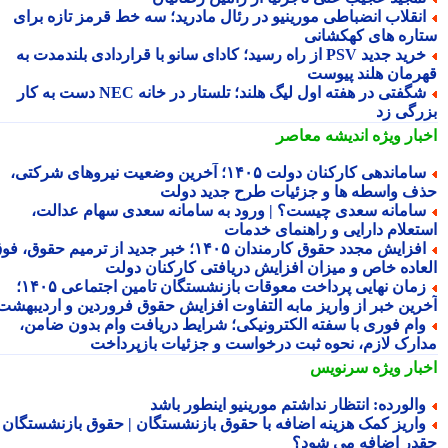
نقلاب انضباطی مورینیو در رئال مادرید؛ سه خط قرمز تازه برای
اره های کهکشانی
خرید جدید PSV از راه رسید؛ کادای سانو با قراردادی بلندمدت به
رمان هلند پیوست
شگفتی در هفته اول لیگ هلند؛ تلستار در خانه NEC دست به کار
رگی زد
بار ویژه
اندیشه معاصر
ساماندهی کارکنان دولت ۱۴۰۵؛ آخرین وضعیت نیروهای شرکتی،
ف واسطه ها و جزئیات طرح جدید دولت
امانه سعدی چیست؟ | ورود به سامانه سعدی سهام عدالت،
تعلام دارایی و راهنمای خدمات
افزایش مجدد حقوق کارمندان ۱۴۰۵؛ خبر جدید از ترمیم حقوق، فوق
عاده خاص و میزان افزایش دریافتی کارکنان دولت
زمان نهایی پرداخت معوقات بازنشستگان تامین اجتماعی ۱۴۰۵؛
رین خبر از واریز مابه التفاوت افزایش حقوق فروردین و اردیبهشت
ام فوری با سفته الکترونیکی؛ شرایط دریافت وام بدون ضامن،
ارک لازم، نحوه ثبت درخواست و جزئیات بازپرداخت
بار ویژه
سرنویس
الورده: انتظار نداشتم مورینیو اینطور باشد
اریز کمک هزینه اضافه با حقوق بازنشستگان | حقوق بازنشستگان
در اضافه می شود؟