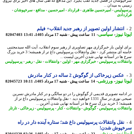
پوشان در فصل جدید لقب بگیرد. این مدافع که طی سال های اخیر برای نیروی
ی به میدان ...
پولیس
-
امیرحسین طاهری
-
قرارداد
-
امیرحسین
-
مدافع
-
سرخپوشان
-
ردادی
انتشار اولین تصویر از رهبر جدید انقلاب+ فیلم
نا نیوز
-
سیاسی
-
11 ساعت پیش - شنبه 17 مرداد 1405، 13:41
82047403
ی اولین بار خبرگزاری مهر تصاویری از رهبر سوم انقلاب، آیت الله سیدمجتبی
خامنه ای منتشر کرد. - نقل وانتقالات پرسپولیس داغ تر از همیشه؛ 3 خرید بزرگ
 ها در آستانه نهایی شدن آخرین لیست ...
تقالات پرسپولیس
-
خبرگزاری مهر
-
اولین
-
وانتقالات
-
نقل
-
رهبر
-
پرسپولیس
عکس زیرخاکی از گوگوش 2 ساله در کنار مادرش
نا نیوز
-
ورزشی
-
14 ساعت پیش - شنبه 17 مرداد 1405، 10:11
82045723
ادامه تصویری قدیمی از گوگوش را در دو سالگی و در کنار مادرش نسرین
صبحی نوری در سال 1331 خواهید دید. - نقل وانتقالات پرسپولیس داغ تر از
رخ ها در آستانه نهایی شدن آخرین ...
تقالات پرسپولیس
-
گوگوش
-
وانتقالات
-
کنار
-
پرسپولیس
-
زیرخاکی
-
تارتار
نقل وانتقالات پرسپولیس داغ شد؛ ستاره آینده دار در راه
خپوش شدن!
نا نیوز
-
ورزشی
-
22 ساعت پیش - شنبه 17 مرداد 1405، 02:26
82044320