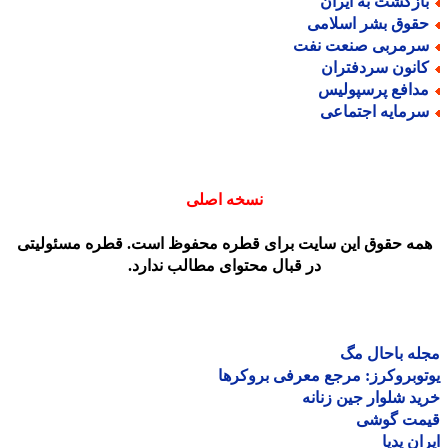
ازگشت به ایران
قوق بشر اسلامی
رمربی صنعت نفت
انون سردفتران
دافع پرسپولیس
رمایه اجتماعی
نسخه اصلی
مه حقوق این سایت برای قطره محفوظ است. قطره مسئولیتی
در قبال محتوای مطالب ندارد.
ه باحال مگ
وبروکرز: مرجع معرفی بروکرها
د شلوار جین زنانه
مت گوشی
ان پدیا