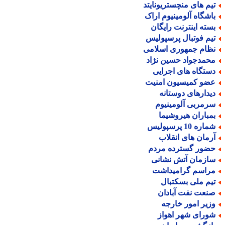
یم های منچستریونایتد
اشگاه آلومینیوم اراک
سته اینترنت رایگان
یم فوتبال پرسپولیس
ظام جمهوری اسلامی
حمدجواد حسین نژاد
ستگاه های اجرایی
ضو کمیسیون امنیت
یدارهای دوستانه
رمربی آلومینیوم
مباران هیروشیما
اره 10 پرسپولیس
رمان های انقلاب
ضور گسترده مردم
ازمان آتش نشانی
راسم گرامیداشت
یم ملی بسکتبال
نعت نفت آبادان
زیر امور خارجه
ورای شهر اهواز