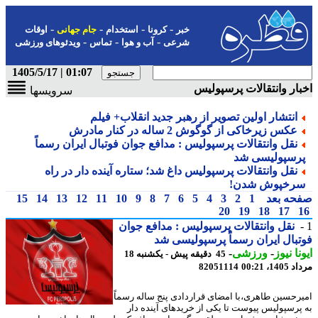
-
-
-
-
خبر
کرونا
استخدام
جام جهانی
اوقات
-
-
-
شرعی
آب و هوا
تماس
ویدئوهای ورزشی
01:07 | 1405/5/17
ار وانتقالات پرسپولیس
سرویسها
انتشار اولین تصویر از رهبر جدید انقلاب+ فیلم
عکس زیرخاکی از گوگوش 2 ساله در کنار مادرش
نقل وانتقالات پرسپولیس : مدافع جوان فوتبال ایران رسماً
رسپولیسی شد
نقل وانتقالات پرسپولیس داغ شد؛ ستاره آینده دار در راه
رخپوش شدن!
حه بعد
1
2
3
4
5
6
7
8
9
10
11
12
13
14
15
20
19
18
17
نقل وانتقالات پرسپولیس : مدافع جوان
بال ایران رسماً پرسپولیسی شد
نا نیوز
-
ورزشی
-
45 دقیقه پیش - یکشنبه 18
1، 00:21
82051114
رحسین طاهری،با امضای قراردادی پنج ساله رسماً
پرسپولیس پیوست تا یکی از خریدهای آینده دار