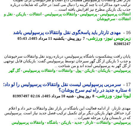
یب خود مذاکرات با چند گزینه را دنبال می کنند؛ در حالی که شایعات درباره
 یک بازیکن مطرح نیز افزایش یافته است. ...
قالات پرسپولیس
-
پرسپولیس
-
وانتقالات پرسپولیس
-
انتقالات
-
بازیکن
-
نقل و
الات
-
سرخپوشان
مهدی تارتار باید پاسخگوی نقل وانتقالات پرسپولیس باشد
نویس نیوز
-
ورزشی
-
7 روز پیش - یکشنبه 11 مرداد 1405، 05:43
82005
ان رافت پیشکسوت باشگاه پرسپولیس، درباره روند نقل وانتقالات سرخپوشان
و جذب 5 بازیکن از گل گهر سیرجان توسط پرسپولیس گفت: بازیکنان قابل توجهی
گل گهر به پرسپولیس آمده اند و من شناخت ...
پولیس
-
بازیکنان
-
بازیکن
-
پول
-
وانتقالات
-
وانتقالات پرسپولیس
-
گل گهر
سرمربی پرسپولیس لیست نقل وانتقالات پرسپولیس را لو داد؛
نا نیوز
-
ورزشی
-
8 روز پیش - شنبه 10 مرداد 1405، 02:16
81997497
 تارتار، از ادامه فعالیت این باشگاه در بازار نقل وانتقالات خبر داد و اعلام
 حداقل چهار بازیکن دیگر برای تکمیل ترکیب فصل جدید نیاز است. پرسپولیس
ر تابستان وارد مرحله تغییرات ...
پولیس
-
وانتقالات
-
تارتار
-
جدید
-
بازیکن
-
باشگاه
-
وانتقالات پرسپولیس