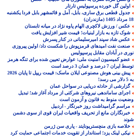
ولین گل خورده پرسپولیسِ تارتار
دول قطعی برق ساری، بابل، آمل و قائمشهر بابل فردا یکشنبه
کس / ورزش لاکچری الهام پاوه نژاد در میانه تابستان
وک تازه به بازار لبنیات؛ قیمت شیر افزایش یافت
کس شاد سپند امیرسلیمانی در کنار پسرش
نعت نفت امیدهای قرمزپوش را شکست داد/ اولین پیروزی
ی در آبادان مقابل پرسپولیس
ضو کمیسیون امنیت ملی: عوارض تعیین شده برای تنگه هرمز
ران 7 درصد و عمان 3 درصد است
پیش بینی هوش مصنوعی ایلان ماسک: قیمت ریپل تا پایان 2026
!
زارشی از حادثه دریایی در سواحل عمان
جرای ساماندهی نیروهای شرکتی از مرداد آغاز شد؛ تبدیل
یت منوط به قانون و آزمون است
راسم گرامیداشت روز خبرنگار - اردبیل
برنگاران مانع از تحریف واقعیات ایران قوی از سوی دشمن
ند
لاصه بازی منچستریونایتد - پاری سن ژرمن
یکی لینک یزد؛ استاندار از تقویت خدمات اجتماعی حمایت کرد