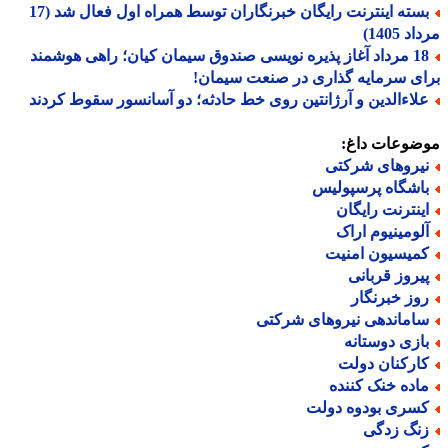
بسته اینترنت رایگان خبرنگاران توسط همراه اول فعال شد (17
 1405)
18 مرداد آغاز پذیره نویسی صندوق سیمان کیان؛ راهی هوشمند
ی سرمایه گذاری در صنعت سیمان!
لاءالدین و آرژانتین روی خط حادثه؛ دو آسانسور سقوط کردند
ضوعات داغ:
یروهای شرکتی
اشگاه پرسپولیس
ینترنت رایگان
لومینیوم اراک
میسیون امنیت
یروز قربانی
وز خبرنگار
اماندهی نیروهای شرکتی
ازی دوستانه
ارکنان دولت
اده خنک کننده
سری بودوه دولت
نگ زدگی