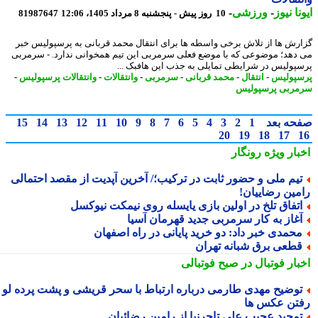
نا نیوز
-
ورزشی
-
10 روز پیش - پنجشنبه 8 مرداد 1405، 12:06
81987647
رش ها از تلاش برخی واسطه ها برای انتقال محمد قربانی به پرسپولیس خبر
دهد؛ موضوعی که با موضع فعلی سرمربی این تیم همخوانی ندارد. - سرمربی
پولیس در شرایطی تمایلی به جذب این هافبک ...
پولیس
-
انتقال
-
محمد قربانی
-
سرمربی
-
وانتقالات
-
وانتقالات پرسپولیس
-
ربی پرسپولیس
حه بعد
1
2
3
4
5
6
7
8
9
10
11
12
13
14
15
20
19
18
17
بار ویژه
رونگار
یم ملی و حضور ثابت در ترکیب؛/ آخرین آپدیت از مقصد احتمالی
مین رضاییان!
تفاق تلخ در اولین بازی یایسله روی نیمکت نیوکسل
غاز به کار سرمربی جدید قهرمان آسیا
حمدی خبر داد: دو خرید پایانی در راه اصفهان
طعی برق شبانه تهران
بار فوتبال در صبح فوتبالی
وضیح مهدی طارمی درباره ارتباط با سحر قریشی و پشت پرده لو
تن عکس ها
مجید عجیب علی تاجرنیا از رامین رضائیان