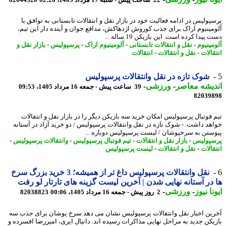
پولیس در ادامه فعالیت خود در بازار نقل و انتقالات تابستانی به توافق با
مینیوم اراک برای جذب کوروش اژدهاکش، مدافع جوان و آینده دار این تیم،
پیدا کرده است. این بازیکن 19 ساله ...
مینیوم
-
نقل و انتقالات تابستانی
-
آلومینیوم اراک
-
پرسپولیس
-
بازار نقل و
الات
-
نقل و انتقالات
-
انتقالات
شوک تازه در نقل وانتقالات پرسپولیس
یشه معاصر
-
ورزشی
-
39 ساعت پیش - جمعه 16 مرداد 1405، 09:53
82039
 فوتبال پرسپولیس امکان خرید سه بازیکن دیگر را در بازار نقل و انتقالات
هد داشت. - شوک تازه در نقل وانتقالات پرسپولیس / دو خرید آزاد در آستانه
ستن به سرخپوشان / لیست پرسپولیس دوباره ...
پولیس
-
بازار نقل و انتقالات
-
تیم فوتبال پرسپولیس
-
وانتقالات پرسپولیس
-
الات
-
نقل و انتقالات
-
لیست پرسپولیس
نقل وانتقالات پرسپولیس داغ تر از همیشه؛ 3 خرید بزرگ سرخ
در آستانه نهایی شدن | آخرین لیست گزینه های تارتار لو رفت
نا نیوز
-
ورزشی
-
2 روز پیش - جمعه 16 مرداد 1405، 00:06
82038823
ین اخبار نقل وانتقالات پرسپولیس نشان می دهد سرخ پوشان برای جذب سه
یکن جدید به مراحل نهایی مذاکرات رسیده اند. دانیال ایری، امیررضا افسرده و