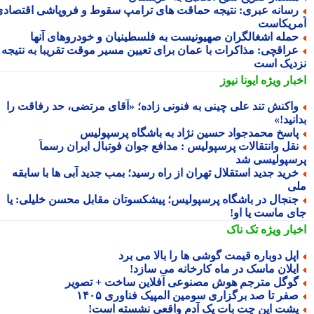
سانه عبری: نتیجه حماقت های ترامپ سقوط و فروپاشی اقتصادی
ریکاست
مله اشغالگران صهیونیست به فلسطینیان و خودروهای آنها
راقچی: مذاکرات با عمان برای تعیین مسیر موقت تقریبا به نتیجه
دیک است
بار ویژه
ایونا نیوز
اکنش تند علی چینی به فنونی زاده؛ «آقای مرتضی، حد رفاقت را
نید!»
اسخ محمدجواد حسین نژاد به باشگاه پرسپولیس
قل وانتقالات پرسپولیس : مدافع جوان فوتبال ایران رسماً
سپولیسی شد
رید جدید استقلال تهران از راه رسید؛ بمب جدید آبی ها با سابقه
ی
نجال در باشگاه پرسپولیس؛ پیشکسوتان مقابل محسن خلیلی: یا
ی ماست یا او!
بار ویژه
تک ناک
پل دوباره قیمت گوشی ها را بالا می برد
یلان ماسک در ماه کارخانه می سازد!
وگل مترجم هوش مصنوعی آفلاین ساخت + تصویر
فر تا صد برگزاری سومین المپیک فناوری ۱۴۰۵
شت این چت بات یک آدم واقعی نشسته است!