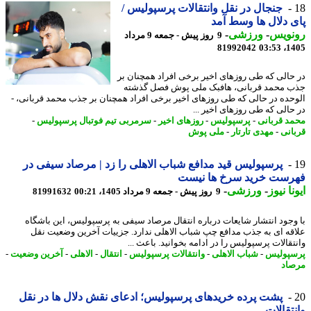
جنجال در نقل وانتقالات پرسپولیس /
 دلال ها وسط آمد
نویس
-
ورزشی
-
9 روز پیش - جمعه 9 مرداد
81992042
1405
حالی که طی روزهای اخیر برخی افراد همچنان بر
 محمد قربانی، هافبک ملی پوش فصل گذشته
حده در حالی که طی روزهای اخیر برخی افراد همچنان بر جذب محمد قربانی، -
حالی که طی روزهای اخیر ...
د قربانی
-
پرسپولیس
-
روزهای اخیر
-
سرمربی تیم فوتبال پرسپولیس
-
انی
-
مهدی تارتار
-
ملی پوش
پرسپولیس قید مدافع شباب الاهلی را زد | مرصاد سیفی در
رست خرید سرخ ها نیست
نا نیوز
-
ورزشی
-
9 روز پیش - جمعه 9 مرداد 1405، 00:21
81991632
وجود انتشار شایعات درباره انتقال مرصاد سیفی به پرسپولیس، این باشگاه
قه ای به جذب مدافع چپ شباب الاهلی ندارد. جزییات آخرین وضعیت نقل
تقالات پرسپولیس را در ادامه بخوانید. باعث ...
پولیس
-
شباب الاهلی
-
وانتقالات پرسپولیس
-
انتقال
-
الاهلی
-
آخرین وضعیت
-
اد
پشت پرده خریدهای پرسپولیس؛ ادعای نقش دلال ها در نقل
تقالات