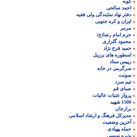
وبه
حمد صالحی
فتر نهاد نمایندگی ولی فقیه
یران و کره جنوبی
رمر
رم امام رضا(ع)
حمود گلزاری
مید فرخ نژاد
سطوره های برزیل
ییس ستاد
رگرمی در خانه
ونت
یم سرد
بای قم
رواز عتبات عالیات
15 شهید
رازجان
دیرکل فرهنگ و ارشاد اسلامی
خرین وضعیت
مله پهپادی
ذیره نویسی