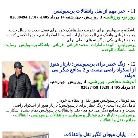
خبر مهم از نقل وانتقالات پرسپولیس
 نو
-
ورزشی
-
3 روز پیش - چهارشنبه 14 مرداد 1405، 17:07
82030494
گاه پرسپولیس برای تقویت خط هافبک خود برای فصل جدید به دنبال جذب
د قربانی هافبک تیم الوحده امارات است، تا اسکواد تیم خود را تکمیل کند. -
د قربانی یکی از گزینه های اصلی برای ...
پولیس
-
الوحده امارات
-
محمد قربانی
-
قربانی
-
باشگاه پرسپولیس
-
رضایت
ه
-
باشگاه الوحده
زنگ خطر برای پرسپولیس؛ تارتار هنوز
از اسکواد راضی نیست و 2 مدافع دیگر می
هد
یشه معاصر
-
ورزشی
-
4 روز پیش - چهارشنبه
82027458
 فوتبال پرسپولیس هنوز نقل و انتقالات خود را
ل نکرده است. - زنگ خطر برای پرسپولیس؛ تارتار هنوز از اسکواد راضی
هد / نقل وانتقالات پرسپولیس تمام نشده؛ شکار ...
پولیس
-
تارتار
-
تیم فوتبال پرسپولیس
-
وانتقالات پرسپولیس
-
انتقالات
-
فع
-
نقل و انتقالات
پایان هیجان انگیز نقل وانتقالات