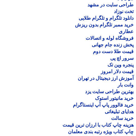
احی سایت در مشهد
 نوزاد
لود تلگرام و تلگرام طلایی
د ممبر تلگرام بدون ریزش
اری
شگاه لوله و اتصالات
 زنده جام جهانی
مت طلا دست دوم
ر اچ پی
ره وین تک
ت دلار امروز
زش ارز دیجیتال در تهران
ت بار
رین طراحی سایت یزد
د مانیتور استوک
د فالوور پاپ آپ اینستاگرام
یای تبلیغاتی
ید سالت
نه چاپ کتاب با ارزان ترین قیمت
 کتاب ویژه رتبه بندی معلمان