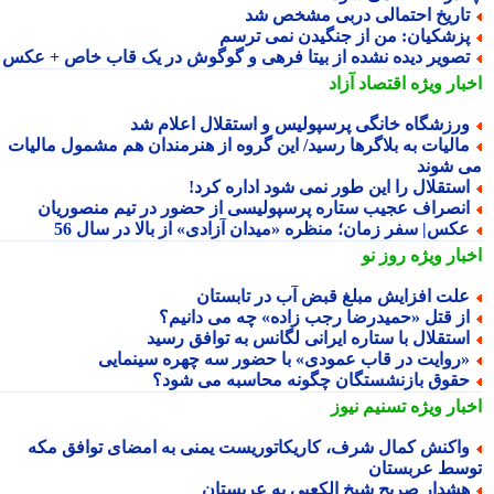
اریخ احتمالی دربی مشخص شد
زشکیان: من از جنگیدن نمی ترسم
صویر دیده نشده از بیتا فرهی و گوگوش در یک قاب خاص + عکس
بار ویژه
اقتصاد آزاد
رزشگاه خانگی پرسپولیس و استقلال اعلام شد
الیات به بلاگرها رسید/ این گروه از هنرمندان هم مشمول مالیات
 شوند
ستقلال را این طور نمی شود اداره کرد!
نصراف عجیب ستاره پرسپولیسی از حضور در تیم منصوریان
کس| سفر زمان؛ منظره «میدان آزادی» از بالا در سال 56
بار ویژه
روز نو
لت افزایش مبلغ قبض آب در تابستان
ز قتل «حمیدرضا رجب زاده» چه می دانیم؟
ستقلال با ستاره ایرانی لگانس به توافق رسید
روایت در قاب عمودی» با حضور سه چهره سینمایی
قوق بازنشستگان چگونه محاسبه می شود؟
بار ویژه
تسنیم نیوز
اکنش کمال شرف، کاریکاتوریست یمنی به امضای توافق مکه
سط عربستان
شدار صریح شیخ الکعبی به عربستان