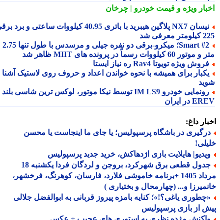
بار ویژه
و قیمت خودرو | چرخان
نیسان NX7 پلاگین هیبرید با باتری 40.95 کیلووات ساعتی و برد برقی
 معرفی شد
Smart #2؛ میکرو-برقی دو نفره جیلی و مرسدس با طول تنها 2.75
ور 60 کیلووات رسماً در پرونده های MIIT ظاهر شد
روش ویژه تویوتا Rav4 ره نیاز ایستا
کبار برای همیشه با نحوه خواندن اعداد و حروف روی لاستیک آشنا
ید
رونمایی خودرو IM LS9 توسط نیکا موتور، لوکس ترین شاسی بلند
 در ایران
ار داغ:
رگیری در باشگاه پرسپولیس؛ یا جای ما اینجاست یا محسن
لی!
یدیو| هایلایت بازی اژدهاکش، خرید جدید پرسپولیس
جدول قطعی برق شهرکرد، بروجن و لردگان فردا یکشنبه 18
مرداد 1405 +برنامه خاموشی فلارد، فارسان، کوهرنگ، فرخشهر،
میرزا و... (چهارمحال و بختیاری )
چطوری یاغی؟!»؛ کنایه بامزه پیروز قربانی به ابوالفضل جلالی
 از بازی پرسپولیس
اکنش مژده نظری به استوری های عجیب + عکس