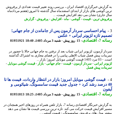
گزارش خبرگزاری اقتصاد ایران ، بررسی روند تغییر قیمت تعدادی از پرفروش
ن گوشی های بازار از ابتدای اسفندماه سال گذشته تا امروز (هفتم مردادماه
 جاری) نشان می دهد افزایش قیمت، ...
روش ترین
-
قیمت
-
گوشی
-
ماه
-
افزایش
-
پرفروش
-
گزارش
پیام احساسی سردار آزمون پس از جاماندن از جام جهانی؛
یم تازه لژیونر ایرانی + عکس
نه 7
-
اقتصادی
-
15 روز پیش - شنبه 3 مرداد 1405، 18:40
81951921
ار آزمون، لژیونر ایرانی شباب بعد از نرفتن به جام جهانی حالا با حضور در
ینات پیش فصل شباب الاهلی پیامی را در فضای مجازی به اشتراک گذاشته
مت گوشی موبایل امروز؛ بازار ...
ونر ایرانی
-
سردار آزمون
-
قیمت
-
جام جهانی
-
بازار
-
قیمت گوشی موبایل
-
ینات پیش فصل
قیمت گوشی موبایل امروز؛ بازار در انتظار واردات، قیمت ها تا
40 درصد رشد کرد + جدول جدید قیمت سامسونگ، شیائومی و
ون
نه 7
-
اقتصادی
-
15 روز پیش - شنبه 3 مرداد 1405، 18:25
81951813
به گزارش خبرنگار اقتصادی رسانه 7، بازار تلفن همراه در روزهای اخیر همچنان در
ر افزایش قیمت حرکت می کند. تازه ترین بررسی قیمت ها نشان می دهد
تر مدل های پرفروش سامسونگ، - قیمت گوشی ...