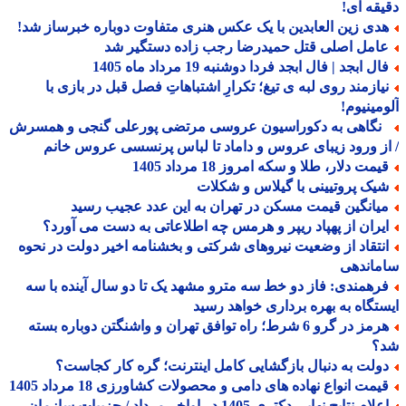
قه ای!
دی زین العابدین با یک عکس هنری متفاوت دوباره خبرساز شد!
امل اصلی قتل حمیدرضا رجب زاده دستگیر شد
ل ابجد | فال ابجد فردا دوشنبه 19 مرداد ماه 1405
یازمند روی لبه ی تیغ؛ تکرارِ اشتباهاتِ فصل قبل در بازی با
مینیوم!
گاهی به دکوراسیون عروسی مرتضی پورعلی گنجی و همسرش
ز ورود زیبای عروس و داماد تا لباس پرنسسی عروس خانم
مت دلار، طلا و سکه امروز 18 مرداد 1405
یک پروتیینی با گیلاس و شکلات
یانگین قیمت مسکن در تهران به این عدد عجیب رسید
یران از پهپاد ریپر و هرمس چه اطلاعاتی به دست می آورد؟
نتقاد از وضعیت نیروهای شرکتی و بخشنامه اخیر دولت در نحوه
ماندهی
رهمندی: فاز دو خط سه مترو مشهد یک تا دو سال آینده با سه
تگاه به بهره برداری خواهد رسید
هرمز در گرو 6 شرط؛ راه توافق تهران و واشنگتن دوباره بسته
؟
ولت به دنبال بازگشایی کامل اینترنت؛ گره کار کجاست؟
یمت انواع نهاده های دامی و محصولات کشاورزی 18 مرداد 1405
اعلام نتایج نهایی دکتری 1405 در اواخر مرداد / جزییات سازمان