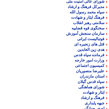
ورای عالی امنیت ملی
دیرکل فرهنگ و ارشاد
پاه محمد رسول الله
رهنگ ایثار و شهادت
لامتی رهبر انقلاب
خنگوی قوه قضاییه
ازمان سنجش آموزش
وتبالیست ایرانی
تل های زنجیره ای
دی زین العابدین
رمانده سپاه قدس
زارت امور خارجه
میسیون اجتماعی
لیرضا منصوریان
ستان مازندران
پاه قدس گیلان
ورای هماهنگی
یثار و شهادت
رهنگ و ارشاد
بهه پایداری
صغر جهانگیر