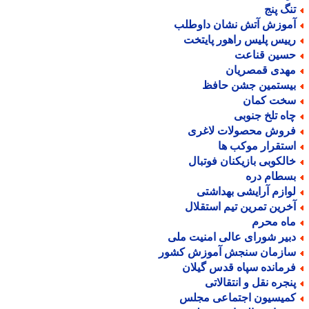
نگ پنج
موزش آتش نشان داوطلب
ییس پلیس راهور پایتخت
سین قناعت
هدی قمصریان
یستمین جشن حافظ
خت کمان
اه تلخ جنوبی
روش محصولات لاغری
ستقرار موکب ها
الکوبی بازیکنان فوتبال
سطام دره
وازم آرایشی بهداشتی
خرین تمرین تیم استقلال
اه محرم
بیر شورای عالی امنیت ملی
ازمان سنجش آموزش کشور
رمانده سپاه قدس گیلان
نجره نقل و انتقالاتی
میسیون اجتماعی مجلس