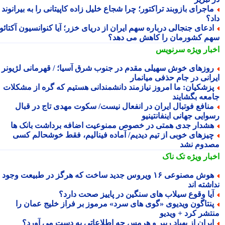
اجرای بازوبند تراکتور؛ چرا شجاع خلیل زاده کاپیتانی را به بیرانوند
د؟
دعای جنجالی درباره سهم ایران از دریای خزر؛ آیا کنوانسیون آکتائو
م کشورمان را کاهش می دهد؟
بار ویژه
سرنویس
وزهای خوش سهیلی مقدم در جنوب شرق آسیا؛ / قهرمانی لژیونر
رانی در جام حذفی میانمار
زشکیان: ما امروز نیازمند دانشمندانی هستیم که گره از مشکلات
معه بگشایند
نافع فوتبال ایران در انفعال نیست/ سکوت مهدی تاج در قبال
ایی جهانی اینفانتینیو
شدار جدی همتی در خصوص ممنوعیت اضافه برداشت بانک ها
یزهای خوبی از تیم دیدیم/ آماده فینالیم، فقط خوشحالم کسی
دوم نشد
بار ویژه
تک ناک
هوش مصنوعی ۱۶ ویروس جدید ساخت که هرگز در طبیعت وجود
شته اند
یا وقوع سیلاب های سنگین در پاییز صحت دارد؟
نتاگون ویدیوی «گوی های سرد» مرموز بر فراز خلیج عمان را
تشر کرد + ویدیو
یران از پهپاد ریپر و هرمس چه اطلاعاتی به دست می آورد؟