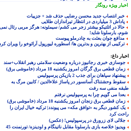
بار ویژه
رونگار
بر انتصاب جدید محسن رضایی حذف شد + جزییات
داش 3 میلیاردی در انتظار تیراندازان طلایی
الا در اتلتیکو بیشتر زجر می کشم/ سیمئونه: هرگز مربی رئال نمی
م، بارسلونا شاید!
دافع جوان بعثت به چادرملو پیوست
رکیبی از بهترین و بدترین ها/ اسطوره لیورپول آرائوخو را ویران کرد!
ار داغ:
وسازی خبری رجانیوز درباره وضعیت سلامتی رهبر انقلاب+سند
ان قطعی برق گرگان امروز یکشنبه 18 مرداد (خاموشی برق)
شنهاد سپاهان برای جذب 2 بازیکن پرسپولیس
قوط وحشتناک آسانسور در پاساژ علاءالدین / کابین مرگ به
قه منفی سه رفت
عدا می گویم چرا به پرسپولیس نرفتم
ان قطعی برق زنجان امروز یکشنبه 18 مرداد (خاموشی برق)
ک کشور دیگر به «توافق مکه» می پیوندد| ترکیه خیال ایران را
حت کرد
لالی لای زرورق در پرسپولیس! (عکس)
ویدیو| خلاصه بازی بارسلونا مقابل ناتینگام و اودینزه/ تورنمنت 45