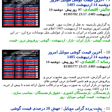
1 اردیبهشت 1405
بتر
-
اقتصادی
-
97 روز پیش - دوشنبه 14
شت 1405، 23:17
81395782
گزارش پارسینه به نقل از تجارت نیوز، قیمت
گوشی امروز دوشنبه 14 اردیبهشت 1405 اعلام شد.
ار تلفن همراه در ایران به شدت از عواملی مثل نوسانات نرخ ارز، - در این
رش، جدیدترین قیمت ...
ت گوشی
-
بازار ایران
-
بازار
-
اردیبهشت
-
گوشی
-
پرفروش ترین
-
قیمت
آخرین قیمت گوشی موبایل امروز
1 اردیبهشت 1405
نه 7
-
اقتصادی
-
97 روز پیش - دوشنبه 14
شت 1405، 23:15
81395777
این گزارش، جدیدترین قیمت روز محبوب ترین و
روش ترین و هم چنین اقصادی ترین گوشی های
ود در بازار ایران، به صورت روزانه و در قالب جدول ارائه شده تا پیش از خرید،
نشستگان
-
بازنشستگان کشوری
-
حقوق بازنشستگان
-
متناسب سازی
-
یبهشت
-
قیمت گوشی موبایل
-
روز
پشت پرده گرانی موبایل / جهش 20 درصدی قیمت گوشی