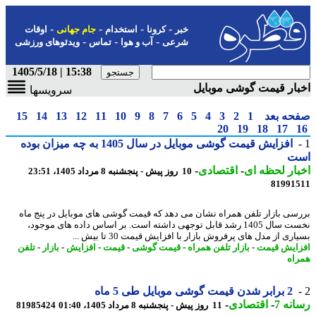
-
-
-
-
خبر
کرونا
استخدام
جام جهانی
اوقات
-
-
-
شرعی
آب و هوا
تماس
ویدئوهای ورزشی
15:38 | 1405/5/18
ار قیمت گوشی موبایل
سرویسها
حه بعد
1
2
3
4
5
6
7
8
9
10
11
12
13
14
15
20
19
18
17
افزایش قیمت گوشی موبایل در سال 1405 به چه میزان بوده
ت
ار لحظه ای
-
اقتصادی
-
10 روز پیش - پنجشنبه 8 مرداد 1405، 23:51
81991
سی بازار تلفن همراه نشان می دهد که قیمت گوشی های موبایل در پنج ماه
نخست سال 1405 رشد قابل توجهی داشته است. بر اساس داده های موجود،
ری از مدل های پرفروش بازار با افزایش قیمت 30 تا بیش ...
ایش قیمت
-
بازار تلفن همراه
-
قیمت گوشی
-
قیمت
-
افزایش
-
بازار
-
تلفن
اه
2 برابر شدن قیمت گوشی موبایل طی 5 ماه
نه 7
-
اقتصادی
-
11 روز پیش - پنجشنبه 8 مرداد 1405، 01:40
81985424