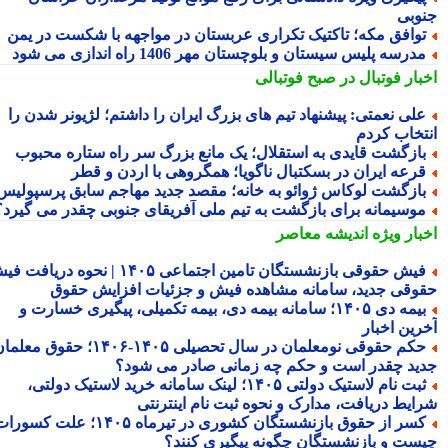
وبی
وافق مکه؛ تاکتیک تکراری عربستان در مواجهه با شکست در یمن
درسه پلیس سیستان و بلوچستان مهر 1406 راه اندازی می شود
بار فوتبال در صبح فوتبالی
لی نعمتی: پیشنهاد تیم های بزرگ ایران را داشتم؛ لژیونر شدن را
تخاب کردم
ازگشت قایدی به استقلال؛ یک مانع بزرگ سر راه ستاره محبوب
رعه ایران در بسکتبال ناگویا؛ همگروهی با اردن و قطر
ازگشت لوکاس ژوائو به خانه؛ مقصد جدید مهاجم سابق پرسپولیس
وسیمانه برای بازگشت به تیم ملی آفریقای جنوبی چقدر می گیرد؟
بار ویژه
اندیشه معاصر
فیش حقوقی بازنشستگان تامین اجتماعی ۱۴۰۵ | نحوه دریافت فیش
وقی جدید، سامانه مشاهده فیش و جزئیات افزایش حقوق
بیمه دی ۱۴۰۵؛ سامانه بیمه دی، بیمه تکمیلی، پیگیری خسارت و
رین اخبار
حکم حقوقی نومعلمان در سال تحصیلی ۱۴۰۵-۱۴۰۶؛ حقوق معلمان
ید چقدر است و حکم چه زمانی صادر می شود؟
ثبت نام لاستیک دولتی ۱۴۰۵؛ لینک سامانه خرید لاستیک دولتی،
ایط دریافت، مدارک و نحوه ثبت نام اینترنتی
کسر از حقوق بازنشستگان کشوری در تیرماه ۱۴۰۵؛ علت کسورات
ست و بازنشستگان چگونه پیگیری کنند؟