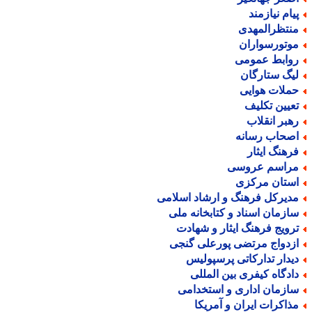
یام نیازمند
نتظرالمهدی
وتورسواران
وابط عمومی
یگ ستارگان
ملات هوایی
عیین تکلیف
هبر انقلاب
صحاب رسانه
رهنگ ایثار
راسم عروسی
ستان مرکزی
دیرکل فرهنگ و ارشاد اسلامی
ازمان اسناد و کتابخانه ملی
رویج فرهنگ ایثار و شهادت
زدواج مرتضی پورعلی گنجی
یدار تدارکاتی پرسپولیس
ادگاه کیفری بین المللی
ازمان اداری و استخدامی
ذاکرات ایران و آمریکا