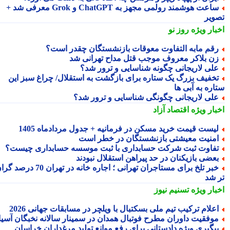
ساعت هوشمند رولمی مجهز به ChatGPT و Grok معرفی شد +
ویر
بار ویژه
روز نو
قم مابه التفاوت معوقات بازنشستگان چقدر است؟
ن بلاکر معروف موجب قتل مداح تهرانی شد
لی لاریجانی چگونه شناسایی و ترور شد؟
خفیف بزرگ یک ستاره برای بازگشت به استقلال/ چراغ سبز این
اره به آبی ها
لی لاریجانی چگونگی شناسایی و ترور شد؟
بار ویژه
اقتصاد آزاد
یست قیمت خرید مسکن در فرمانیه + جدول مردادماه 1405
منیت معیشتی بازنشستگان در خطر است
فاوت ثبت شرکت حسابداری با ثبت موسسه حسابداری چیست؟
عضی بازیکنان در حد پیراهن استقلال نبودند
خبر تلخ برای مستاجران تهرانی ؛ اجاره خانه در تهران 70 درصد گران
 شد
بار ویژه
تسنیم نیوز
علام ترکیب تیم ملی بسکتبال با ویلچر در مسابقات جهانی 2026
وفقیت داوران مطرح فوتبال همدان در سمینار سالانه نخبگان آسیا
یگیری ویژه دادستانی برای رفع موانع تولید مرغداران خراسان