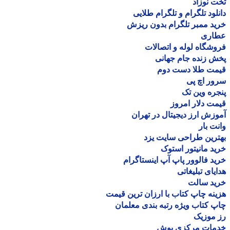
 نوزاد
لود تلگرام و تلگرام طلایی
د ممبر تلگرام بدون ریزش
اری
شگاه لوله و اتصالات
 زنده جام جهانی
مت طلا دست دوم
ر اچ پی
ره وین تک
ت دلار امروز
زش ارز دیجیتال در تهران
ت بار
رین طراحی سایت یزد
د مانیتور استوک
د فالوور پاپ آپ اینستاگرام
یای تبلیغاتی
ید سالت
نه چاپ کتاب با ارزان ترین قیمت
 کتاب ویژه رتبه بندی معلمان
موزیک
مات مرکزی بوش