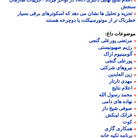
جش
جزیه و تحلیل ها نشان می دهد که اسکوترهای برقی بسیار
ناک تر از موتورسیکلت یا دوچرخه هستند
ضوعات داغ:
رتضی پورعلی گنجی
ژیم صهیونیستی
لومینیوم اراک
ورعلی گنجی
یروهای شرکتی
ین العابدین
هدی تارتار
علام نتایج
حمد رسول الله
هاده های دامی
وفی شیخ داز
رانک لینکش
وت
مکاری گازی
رنامه تکیه خانه