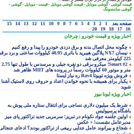
ت گوشی
-
گوشی موبایل
-
قیمت گوشی موبایل
-
قیمت
-
موبایل
-
گوشی
-
ی سامسونگ
حه بعد
1
2
3
4
5
6
7
8
9
10
11
12
13
14
15
20
19
18
17
بار ویژه
و قیمت خودرو | چرخان
گونه محل اتصال بدنه و برق دزدی خودرو را پیدا و رفع کنیم
نیسان NX7 پلاگین هیبرید با باتری 40.95 کیلووات ساعتی و برد برقی
 معرفی شد
Smart #2؛ میکرو-برقی دو نفره جیلی و مرسدس با طول تنها 2.75
ور 60 کیلووات رسماً در پرونده های MIIT ظاهر شد
روش ویژه تویوتا Rav4 ره نیاز ایستا
کبار برای همیشه با نحوه خواندن اعداد و حروف روی لاستیک آشنا
ید
بار ویژه
ایونا نیوز
رط یک میلیون دلاری نساجی برای انتقال ستاره ملی پوش به
شگاه پرسپولیس
ولین جلسه جواد نکونام در تبریز؛ سرمربی جدید تراکتور پای میز
یرعامل نشست! + عکس
جاع و بیرانوند عامل جدایی ربیعی از تراکتور بودند؟ ادعای جنجالی
تبریز