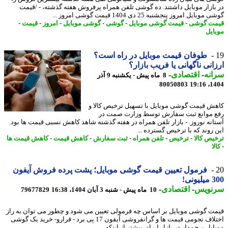
بازار موبایل داشتند. ده گوشی تلفن همراه پرفروش هفته گذشته، - /قیمت
وبایل امروز پنجشنبه 25 دی 1404 قیمت گوشی امروز ...
ت گوشی
-
قیمت گوشی موبایل
-
گوشی
-
گوشی موبایل
-
امروز
-
قیمت
-
ایل
طوفان قیمت موبایل در راه است؟
انی ناگهانی یا فریب بازار؟
نه
-
اقتصادی
-
8 ماه پیش - یکشنبه 9 آذر
80050803
1404
ش قیمت گوشی موبایل با تسهیل ترخیص کالا و
 موانع ثبت سفارش توسط وزارت صمت در
انه نوروز. - بازار تلفن همراه در هفته گذشته شاهد کاهش نسبی قیمت ها بود.
 روند که با ترخیص گسترده ...
یص کالا
-
ترخیص
-
تلفن همراه
-
ثبت سفارش
-
کاهش قیمت
-
کاهش قیمت ها
ا
فرمول تعیین قیمت گوشی موبایل؛ پشت پرده فروش آیفون
ونی!
نویس
-
اقتصادی
-
10 ماه پیش - شنبه 3 آبان 1404، 16:38
79677829
ت گوشی موبایل بر اساس چه فرمولی تعیین می شود و چطور می توان به راز
اختلاف نجومی قیمت ها و گرانفروشی آیفون 17 پی برد - فرارو- خرید یک گوشی
یل پرچمدار در بازار ایران بیشتر از اینکه ...