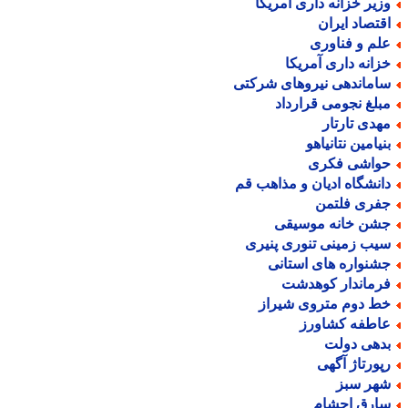
زیر خزانه داری آمریکا
قتصاد ایران
لم و فناوری
زانه داری آمریکا
اماندهی نیروهای شرکتی
بلغ نجومی قرارداد
هدی تارتار
نیامین نتانیاهو
واشی فکری
انشگاه ادیان و مذاهب قم
فری فلتمن
شن خانه موسیقی
یب زمینی تنوری پنیری
شنواره های استانی
رماندار کوهدشت
ط دوم متروی شیراز
اطفه کشاورز
دهی دولت
پورتاژ آگهی
هر سبز
ارق احشام