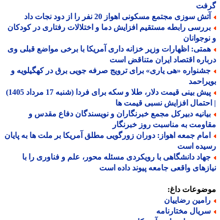
فت
ش سوزی مجتمع مسکونی اهواز 20 نفر را از دود نجات داد
ررسی رابطه مستقیم افزایش دما و اختلالات رفتاری در کودکان
وجوانان
متی: اظهارات وزیر خزانه داری آمریکا با برخی مواضع قبلی وی
اره اقتصاد ایران متناقض است
شنواره «هی یاری» برای ترویج صرفه جویی برق در کهگیلویه و
راحمد
پیش بینی قیمت دلار، طلا و سکه برای فردا (شنبه 17 مرداد 1405)
حتمال افزایش نسبی قیمت ها
یانیه دبیرکل مجمع خبرنگاران و نویسندگان دفاع مقدس و
ومت به مناسبت روز خبرنگار
مام جمعه اهواز: دوران زورگویی مطلق آمریکا بر ملت ها به پایان
یده است
هاد دانشگاهی با رویکردی مسئله محور، علم و فناوری را با
زهای واقعی جامعه پیوند داده است
ضوعات داغ:
امین رضاییان
ریال مختارنامه