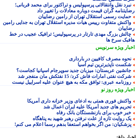
برد نقل وانتقالاتی پرسپولیس و تراکتور برای محمد قربانی؛
ایتنامه گران قیمت دوباره معادلات را تغییر داد
مایت رسمی استقلال تهران از رامین رضاییان
اکنش متفاوت رییس هیات مدیره استقلال تهران به جدایی رامین
اییان
الش بزرگ مهدی تارتار در پرسپولیس؛ ترافیک عجیب در خط
فبک سرخ ها
بار ویژه
سرنویس
حوه مصرف کافیین در بارداری
کست ناپذیرترین تیم آسیا
انشین عربستان: میزبان جدید سوپرجام اسپانیا کجاست؟
رکت نفتی امارات فاش کرد/ 15 نفتکش مان منفجر شد
وزنامه عبری: توافق مکه به هیچ عنوان علیه اسراییل نیست
بار ویژه
روز نو
اکنش فوری همتی به ادعای وزیر خزانه داری آمریکا
حریم های جدید آمریکا علیه ایران اعمال شد
بر خوب برای بازنشستگان بانک رفاه
ک روایت تازه از علت نرفتن رهبر شهید به پناهگاه
زشکیان: من اگر بخواهم استعفا بدهم رسما اعلام می کنم!
ار داغ: