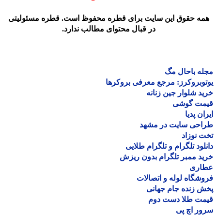
مه حقوق این سایت برای قطره محفوظ است. قطره مسئولیتی
در قبال محتوای مطالب ندارد.
ه باحال مگ
وبروکرز: مرجع معرفی بروکرها
د شلوار جین زنانه
مت گوشی
ان پدیا
احی سایت در مشهد
 نوزاد
لود تلگرام و تلگرام طلایی
د ممبر تلگرام بدون ریزش
اری
شگاه لوله و اتصالات
 زنده جام جهانی
مت طلا دست دوم
ر اچ پی