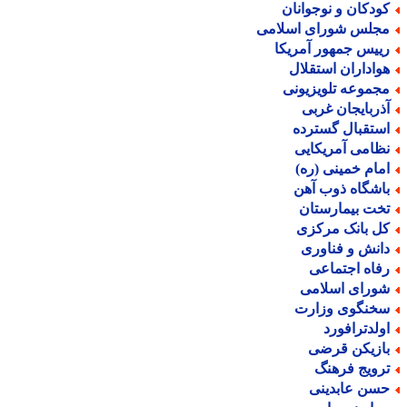
ودکان و نوجوانان
جلس شورای اسلامی
ییس جمهور آمریکا
واداران استقلال
جموعه تلویزیونی
ذربایجان غربی
ستقبال گسترده
ظامی آمریکایی
مام خمینی (ره)
اشگاه ذوب آهن
خت بیمارستان
ل بانک مرکزی
انش و فناوری
فاه اجتماعی
ورای اسلامی
خنگوی وزارت
ولدترافورد
ازیکن قرضی
رویج فرهنگ
سن عابدینی