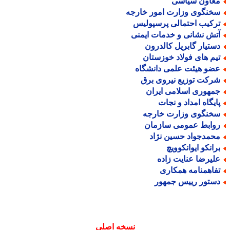
عاون سیاسی
خنگوی وزارت امور خارجه
رکیب احتمالی پرسپولیس
تش نشانی و خدمات ایمنی
ستیار گابریل کالدرون
یم های فولاد خوزستان
ضو هیئت علمی دانشگاه
رکت توزیع نیروی برق
مهوری اسلامی ایران
ایگاه امداد و نجات
خنگوی وزارت خارجه
وابط عمومی سازمان
حمدجواد حسین نژاد
رانکو ایوانکوویچ
لیرضا عنایت زاده
فاهمنامه همکاری
ستور رییس جمهور
نسخه اصلی