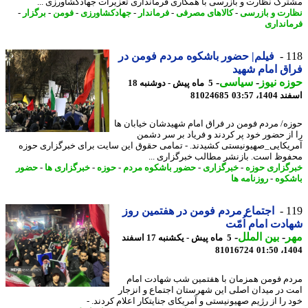
رک نظارت و بازرسی با همکاری فرمانداری تعزیرات جهادکشاورزی ...
رت و بازرسی
-
کالاهای مصرفی
-
فرماندار
-
جهادکشاورزی
-
فومن
-
برگزار
-
انداری
1
فیلم| حضور باشکوه مردم فومن در
ق امام شهید
ه نیوز
-
سیاسی
-
5 ماه پیش - دوشنبه 18
14، 03:57
81024685
ه/ مردم فومن در فراق امام شهیدشان خیابان ها
از حضور خود پر کردند و فریاد بر سر دشمن
یکایی_صهیونیستی کشیدند. - تمامی حقوق این سایت برای خبرگزاری حوزه
وظ است. بازنشر مطالب خبرگزاری ...
گزاری حوزه
-
خبرگزاری
-
حضور باشکوه مردم
-
حوزه
-
خبرگزاری ها
-
حضور
کوه
-
روزنامه ها
1
اجتماع مردم فومن در هفتمین روز
دت امام اُمّت
ر
-
بین الملل
-
5 ماه پیش - یکشنبه 17 اسفند
81016724
1404
م فومن همزمان با هفتمین شب شهادت امام
 در میدان اصلی این شهرستان اجتماع و انزجار
 را از رژیم صهیونیستی و آمریکای جنایتکار اعلام کردند. -