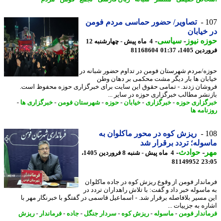
1
تصاویر/ حضور حماسی مردم فومن
خیابان
ه نیوز
-
سیاسی
-
4 ماه پیش - چهارشنبه 12
 1405، 01:37
81168604
ه/مردم شهرستان فومن در تداوم حضور شبانه در
بان ها بار دیگر مشت محکمی بر دهان وطن
شان زدند. - تمامی حقوق این سایت برای خبرگزاری حوزه محفوظ است.
نشر مطالب خبرگزاری حوزه در سایر ...
گزاری حوزه
-
خبرگزاری
-
خیابان
-
حوزه
-
شهرستان فومن
-
خبرگزاری ها
-
نامه ها
1
ریزش کوه در محور ماکلوان به
وله؛ تردد برقرار شد
ر
-
حوادث
-
4 ماه پیش - شنبه 8 فروردین 1405،
81149952
23
اندار فومن از وقوع ریزش کوه در جاده ماکلوان
ماسوله خبر داد و گفت: با تلاش راهداران تردد در
 مسیر بلافاصله برقرار شد. - اسماعیل قاسمی در گفتگو با خبرنگار مهر با
ه به جزییات ...
اندار فومن
-
ماسوله
-
ریزش کوه
-
سردار جنگل
-
جاده
-
فرماندار
-
ریزش