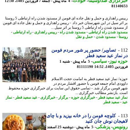
رگزاری صداوسیما
-
حوادث
-
4 ماه پیش - جمعه 7 فروردین 1405، 12:30
81140
رییس راهداری و حمل و نقل جاده ای فومن از مسدود شدن راه ارتباطی 5 روستا
اثر سیل در این شهرستان خبر داد. - رییس راهداری و حمل و نقل جاده ای فومن
دود شدن راه ارتباطی 5 روستا بر اثر سیل ...
ود شدن راه ارتباطی
-
مسدود شدن راه
-
رییس راهداری
-
راه ارتباطی
-
تا
-
مسدود شدن
-
حمل و نقل
1
تصاویر/ حضور پر شور مردم فومن
نماز عید سعید فطر
ه نیوز
-
سیاسی
-
5 ماه پیش - شنبه 1
 1405، 14:52
81111190
ه/ نماز عید سعید فطر به امامت حجت الاسلام
ودی امام جمعه فومن با حضور اقشار مردم در
 فومن برگزار شد. - تمامی حقوق این سایت برای خبرگزاری حوزه محفوظ
. بازنشر مطالب خبرگزاری ...
ز عید سعید فطر
-
خبرگزاری حوزه
-
برگزار
-
خبرگزاری
-
عید سعید فطر
-
نماز
-
سعید فطر
1
کلوچه فومن را در خانه بپزید و با چای
یجان نوش جان کنید
نویس
-
پزشکی
-
5 ماه پیش - دوشنبه 25 اسفند