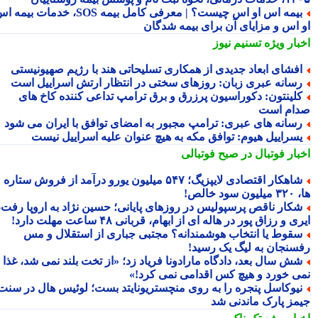
بیمه اس او اس چیست؟ | معرفی کامل بیمه SOS، خدمات بیمه اس
 اس و مزایای آن برای بیمه شدگان
بار ویژه
تسنیم نیوز
فشای ابعاد جدیدی از همکاری تسلیحاتی هند با رژیم صهیونیستی
سانه عبری زبان: روزهای سختی در انتظار ارتش اسراییل است
لینتون: دکوراسیون پرزرق و برق ترامپ تداعی کننده کاخ های
ام است
سانه های عبری: ترامپ مجبور به امضای توافق با ایران می شود
سراییل هیوم: توافق مکه به هیچ عنوان علیه اسراییل نیست
بار فوتبال در صبح فوتبالی
شاهکار اقتصادی لایپزیگ؛ ۵۴۷ میلیون یورو درآمد از فروش ستاره
سود خالص!
کار ناقص پرسپولیس در روزهای پایانی؛ حسین نژاد به اروپا رفت،
ی و رزاق پور در هاله ای از ابهام، قربانی ۴۸ ساعت مهلت دارد!
قوط یا انتخاب هوشمندانه؟ مجتبی جباری از استقلال و مس
سنجان به لیگ یک رسید!
ش سال بعد، دادگاه مارادونا فریاد زد؛ «از تخت بلند نمی شد، غذا
ی خورد و هیچ کس اقدامی نمی کرد!»
یوکاسل پنجره را به روی منچستریونایتد بست؛ لوئیس هال در سنت
مز پارک ماندنی شد