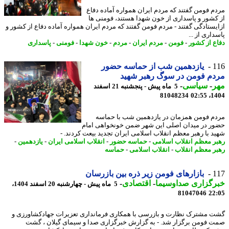
م فومن گفتند که مردم ایران همواره آماده دفاع
کشور و پاسداری از خون شهدا هستند، فومنی ها
یستادگی گفتند - مردم فومن گفتند که مردم ایران همواره آماده دفاع از کشور و
اری از ...
ع از کشور
-
فومن
-
مردم ایران
-
مردم
-
خون شهدا
-
فومنی
-
پاسداری
1
یازدهمین شب از حماسه حضور
م فومن در سوگ رهبر شهید
ر
-
سیاسی
-
5 ماه پیش - پنجشنبه 21 اسفند
81048234
1404
م فومن همزمان در یازدهمین شب با حماسه
ر در میدان اصلی این شهر ضمن خونخواهی امام
د با رهبر معظم انقلاب اسلامی ایران تجدید بیعت کردند. -
ر معظم انقلاب اسلامی
-
حماسه حضور
-
انقلاب اسلامی ایران
-
یازدهمین
-
ر معظم انقلاب
-
انقلاب اسلامی
-
حماسه
1
بازارهای فومن زیر ذره بین بازرسان
رگزاری صداوسیما
-
اقتصادی
-
5 ماه پیش - چهارشنبه 20 اسفند 1404،
81047046
22
 مشترک نظارت و بازرسی با همکاری فرمانداری تعزیرات جهادکشاورزی و
 فومن برگزار شد. - به گزارش خبرگزاری صدا و سیمای گیلان ، گشت