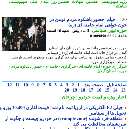
م صهیونیستی
-
هفتمین
-
شهادت
-
هفتمین روز
-
میدان اصلی
-
صهیونیستی
-
تکار
1
فیلم| حضور باشکوه مردم فومن در
 خواهی امام خامنه ای (ره)
ه نیوز
-
سیاسی
-
5 ماه پیش - شنبه 16 اسفند
81009850
1404
ه/ مردم فومن مانند سایر شهرستان های استان
ان در فراق قائد امت امام خامنه ای (ره) راهپیمایی
ند. - تمامی حقوق این سایت برای خبرگزاری حوزه محفوظ است. بازنشر
لب خبرگزاری حوزه ...
گزاری حوزه
-
امام خامنه ای
-
خبرگزاری
-
خامنه ای
-
حضور باشکوه مردم
-
ه
-
استان گیلان
حه قبل
صفحه بعد
1
2
3
4
5
6
7
8
9
10
11
12
20
19
18
17
16
15
14
بار ویژه
و قیمت خودرو | چرخان
جیلی E2 الکتریکی در اروپا ثبت نام شد؛ قیمت آغازی 19,490 یورو و
ویل ها از سپتامبر
منطقه خرد شونده (crumple zone) در خودرو چیست و چگونه از
نشینان محافظت می کند