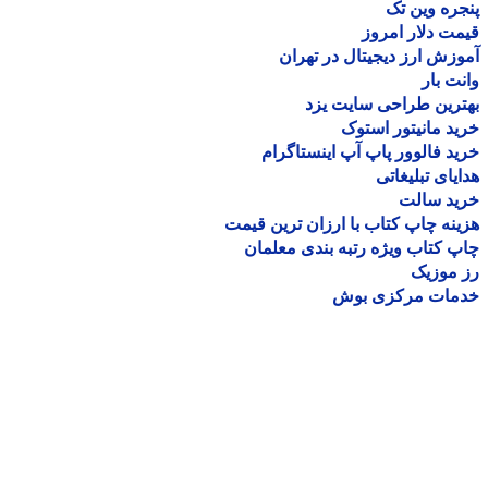
ره وین تک
ت دلار امروز
زش ارز دیجیتال در تهران
ت بار
رین طراحی سایت یزد
د مانیتور استوک
د فالوور پاپ آپ اینستاگرام
یای تبلیغاتی
ید سالت
نه چاپ کتاب با ارزان ترین قیمت
 کتاب ویژه رتبه بندی معلمان
موزیک
مات مرکزی بوش