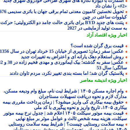
سمارت با دیواره نگاره های شهری طراحی خودروی شهری جدید
تحویل نخستین کامیون معدنی تمام برقی جهان با باتری سدیمی 676
لووات ساعتی در چین
پتنت های جدید BYD برای باتری حالت جامد دو الکترولیتی؛ حرکت
سمت تولید آزمایشی در 2027
بار ویژه
اقتصاد آزاد
یمت برق گران شده است؟
کس| سفر زمان؛ تصویری از خیابان 15 خرداد تهران در سال 1356
وش استعلام دهک یارانه ای و اعتراض به تغییرات جدید
عکس| سفر به گذشته؛ بیک ایمانوردی و مهدی فخیم زاده در 38 و 32
لگی؛ سال 53
لاستیک گران شد؛ اما بسته بندی تغییر نکرد، مردم تاوان دادند
بار ویژه
اندیشه معاصر
وام اجاره مسکن ۱۴۰۵ | شرایط ثبت نام، مبلغ وام ودیعه مسکن،
ارک لازم و نحوه دریافت تسهیلات مستاجران
قوق بیمه بیکاری کی واریز میشود؟ | زمان پرداخت مقرری بیمه
تاریخ واریز و نحوه پیگیری با کد ملی
قیمت بیمه موتور سیکلت ۱۴۰۵ اعلام شد | جدول نرخ بیمه موتور
کلت، هزینه بیمه شخص ثالث و عوامل موثر بر مبلغ نهایی
یمه سلامت روستایی چیست؟ | شرایط بیمه سلامت روستایی
نحوه ثبت نام و پوشش بیمه روستاییان