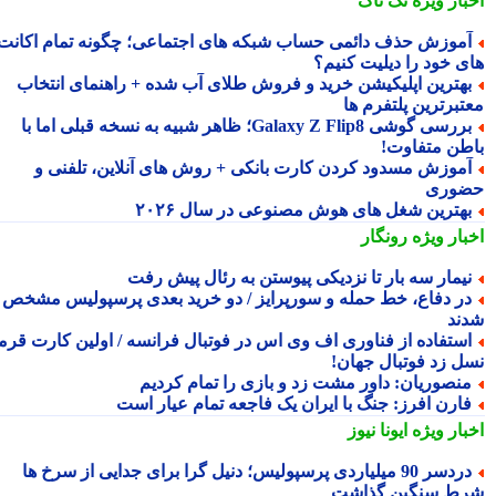
بار ویژه
تک ناک
موزش حذف دائمی حساب شبکه های اجتماعی؛ چگونه تمام اکانت
ی خود را دیلیت کنیم؟
هترین اپلیکیشن خرید و فروش طلای آب شده + راهنمای انتخاب
تبرترین پلتفرم ها
بررسی گوشی Galaxy Z Flip8؛ ظاهر شبیه به نسخه قبلی اما با
طن متفاوت!
موزش مسدود کردن کارت بانکی + روش های آنلاین، تلفنی و
وری
هترین شغل های هوش مصنوعی در سال ۲۰۲۶
بار ویژه
رونگار
یمار سه بار تا نزدیکی پیوستن به رئال پیش رفت
ر دفاع، خط حمله و سورپرایز / دو خرید بعدی پرسپولیس مشخص
ند
ستفاده از فناوری اف وی اس در فوتبال فرانسه / اولین کارت قرمز
ل زد فوتبال جهان!
نصوریان: داور مشت زد و بازی را تمام کردیم
ارن افرز: جنگ با ایران یک فاجعه تمام عیار است
بار ویژه
ایونا نیوز
دردسر 90 میلیاردی پرسپولیس؛ دنیل گرا برای جدایی از سرخ ها
ط سنگین گذاشت