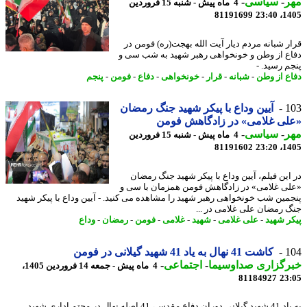
ر
-
سیاسی
-
4 ماه پیش - شنبه 15 فروردین
81191699
1405
ر شبانه مردم دیار آیت الله بهجت(ره) فومن در
ع از وطن و خونخواهی رهبر شهید به شب سی و
م رسید. -
ع از وطن
-
شبانه
-
قرار
-
خونخواهی
-
دفاع
-
فومن
-
پنجم
1
آیین وداع با پیکر شهید جنگ رمضان
ی غلامی» در زادگاهش فومن
ر
-
سیاسی
-
4 ماه پیش - شنبه 15 فروردین
81191602
1405
این فیلم، آیین وداع با پیکر شهید جنگ رمضان
ی غلامی» در زادگاهش فومن همزمان با سی و
مین شب خونخواهی رهبر شهید را مشاهده می کنید. - آیین وداع با پیکر شهید
 رمضان علی غلامی در ...
ر شهید
-
علی غلامی
-
شهید
-
غلامی
-
فومن
-
رمضان
-
وداع
1
کاشت 41 نهال به یاد 41 شهید گیلانی در فومن
رگزاری صداوسیما
-
اجتماعی
-
4 ماه پیش - جمعه 14 فروردین 1405،
81184927
23
به یاد 41 شهید گیلانی دوران دفاع مقدس، 41 اصله نهال در مجتم اداری شهید