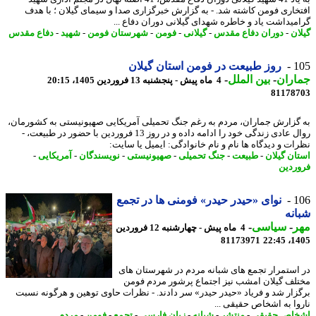
خاری فومن کاشته شد. - به گزارش خبرگزاری صدا و سیمای گیلان ؛ با هدف
میداشت یاد و خاطره شهدای گیلانی دوران دفاع ...
ان
-
دوران دفاع مقدس
-
گیلانی
-
فومن
-
شهرستان فومن
-
شهید
-
دفاع مقدس
1
روز طبیعت در فومن استان گیلان
اران
-
بین الملل
-
4 ماه پیش - پنجشنبه 13 فروردین 1405، 20:15
81178
گزارش جماران، مردم به رغم جنگ تحمیلی آمریکایی صهیونیستی به کشورمان،
روال عادی زندگی خود را ادامه داده و در روز 13 فروردین با حضور در طبیعت، -
ات و دیدگاه ها نام و نام خانوادگی: ایمیل یا سایت:
ان گیلان
-
طبیعت
-
جنگ تحمیلی
-
صهیونیستی
-
نویسندگان
-
آمریکایی
-
ردین
1
نوای «حیدر حیدر» فومنی ها در تجمع
نه
ر
-
سیاسی
-
4 ماه پیش - چهارشنبه 12 فروردین
81173971
1405
استمرار تجمع های شبانه مردم در شهرستان های
لف گیلان امشب نیز اجتماع پرشور مردم فومن
زار شد و فریاد «حیدر حیدر» سر دادند. - نظرات حاوی توهین و هرگونه نسبت
وا به اشخاص حقیقی ...
اص حقیقی
-
منتشر
-
شبانه
-
زبان فارسی
-
تجمع
-
فومن
-
مردم