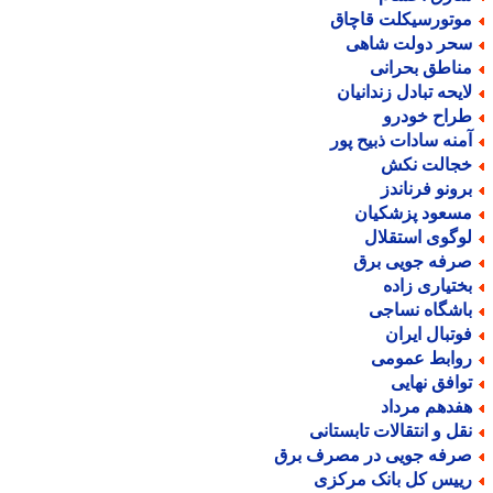
وتورسیکلت قاچاق
حر دولت شاهی
ناطق بحرانی
ایحه تبادل زندانیان
راح خودرو
منه سادات ذبیح پور
جالت نکش
رونو فرناندز
سعود پزشکیان
وگوی استقلال
رفه جویی برق
ختیاری زاده
اشگاه نساجی
وتبال ایران
وابط عمومی
وافق نهایی
فدهم مرداد
قل و انتقالات تابستانی
رفه جویی در مصرف برق
ییس کل بانک مرکزی