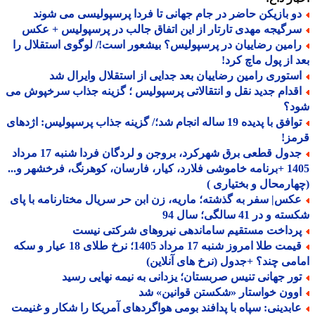
و بازیکن حاضر در جام جهانی تا فردا پرسپولیسی می شوند
رگیجه مهدی تارتار از این اتفاق جالب در پرسپولیس + عکس
امین رضاییان در پرسپولیس؟ بیشعور است!/ لوگوی استقلال را
 از پول ماچ کرد!
ستوری رامین رضاییان بعد جدایی از استقلال وایرال شد
قدام جدید نقل و انتقالاتی پرسپولیس ؛ گزینه جذاب سرخپوش می
د؟
توافق با پدیده 19 ساله انجام شد؛/ گزینه جذاب پرسپولیس: اژدهای
مز!
جدول قطعی برق شهرکرد، بروجن و لردگان فردا شنبه 17 مرداد
1405 +برنامه خاموشی فلارد، کیار، فارسان، کوهرنگ، فرخشهر و...
ارمحال و بختیاری )
کس| سفر به گذشته؛ ماریه، زن ابن حر سریال مختارنامه با پای
و در 41 سالگی؛ سال 94
رداخت مستقیم ساماندهی نیروهای شرکتی نیست
قیمت طلا امروز شنبه 17 مرداد 1405؛ نرخ طلای 18 عیار و سکه
می چند؟ +جدول (نرخ های آنلاین)
ور جهانی تنیس صربستان؛ یزدانی به نیمه نهایی رسید
وون خواستار «شکستن قوانین» شد
ابدینی: سپاه با پدافند بومی هواگردهای آمریکا را شکار و غنیمت