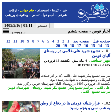
-
-
-
-
خبر
کرونا
استخدام
جام جهانی
اوقات
-
-
-
شرعی
آب و هوا
تماس
ویدئوهای ورزشی
01:11 | 1405/5/16
بار فومن - صفحه ششم
سرویسها
حه قبل
صفحه بعد
1
2
3
4
5
6
7
8
9
10
11
12
20
19
18
17
16
15
14
1
تشییع شهید علی غلامی در روستای
ان فومن
ر
-
سیاسی
-
4 ماه پیش - یکشنبه 16 فروردین
81197001
1405
سم تشییع پیکر شهید علی غلامی که بر اثر حملات
یکایی و صهیونیستی به شهادت رسیده بود،
 روستای آلیان شهرستان فومن برگزار شد.
 غلامی
-
مراسم تشییع پیکر
-
تشییع پیکر شهید
-
روستای
-
شهرستان فومن
-
سم تشییع
-
غلامی
1
قرار شبانه فومنی ها در دفاع از وطن
 شب سی و پنجم رسید