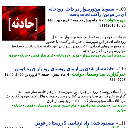
1
سقوط موتورسوار در داخل رودخانه
در فومن؛ راکب نجات یافت
ر
-
حوادث
-
4 ماه پیش - جمعه 7 فروردین 1405،
81142015
16
اندار فومن از سقوط یک موتور سوار به داخل
خانه ای در این شهرستان خبر داد و گفت: با حضور
موقع نیروهای امدادی راکب موتورسوار در این حادثه نجات یافت. - سقوط
ورسوار در داخل رودخانه ...
وهای امدادی
-
موتورسوار
-
موتور
-
رودخانه
-
فرماندار فومن
-
حادثه
-
فومن
1
حادثه ساز شدن پل آبنمای روستای رود بار چیره فومن
رگزاری صداوسیما
-
حوادث
-
4 ماه پیش - جمعه 7 فروردین 1405، 12:45
81140
آبنمای روستای رود بار چیره این شهرستان باز هم حادثه ساز شد. - به
رش خبرگزاری صدا و سیمای گیلان، رییس جمعیت هلال احمر فومن گفت: یک
ز پس از غرق ...
ثه ساز
-
جمعیت هلال احمر
-
امام حسن مجتبی
-
روستای
-
فومن
-
حادثه
-
ور
1
مسدود شدن راه ارتباطی 5 روستا در فومن