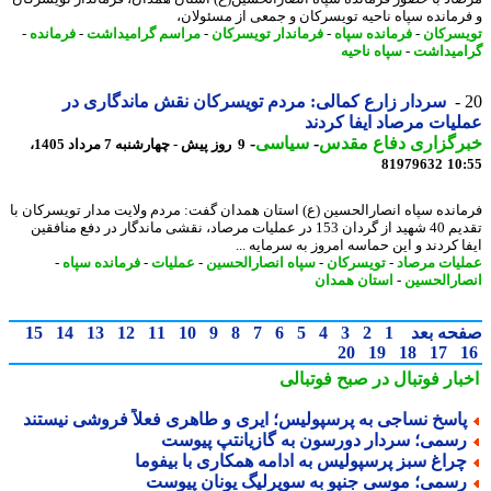
رمانده سپاه ناحیه تویسرکان و جمعی از مسئولان،
سرکان
-
فرمانده سپاه
-
فرماندار تویسرکان
-
مراسم گرامیداشت
-
فرمانده
-
میداشت
-
سپاه ناحیه
سردار زارع کمالی: مردم تویسرکان نقش ماندگاری در
یات مرصاد ایفا کردند
رگزاری دفاع مقدس
-
سیاسی
-
9 روز پیش - چهارشنبه 7 مرداد 1405،
81979632
10
انده سپاه انصارالحسین (ع) استان همدان گفت: مردم ولایت مدار تویسرکان با
تقدیم 40 شهید از گردان 153 در عملیات مرصاد، نقشی ماندگار در دفع منافقین
ا کردند و این حماسه امروز به سرمایه ...
یات مرصاد
-
تویسرکان
-
سپاه انصارالحسین
-
عملیات
-
فرمانده سپاه
-
ارالحسین
-
استان همدان
حه بعد
1
2
3
4
5
6
7
8
9
10
11
12
13
14
15
20
19
18
17
بار فوتبال در صبح فوتبالی
اسخ نساجی به پرسپولیس؛ ایری و طاهری فعلاً فروشی نیستند
سمی؛ سردار دورسون به گازیانتپ پیوست
راغ سبز پرسپولیس به ادامه همکاری با بیفوما
سمی؛ موسی جنپو به سوپرلیگ یونان پیوست