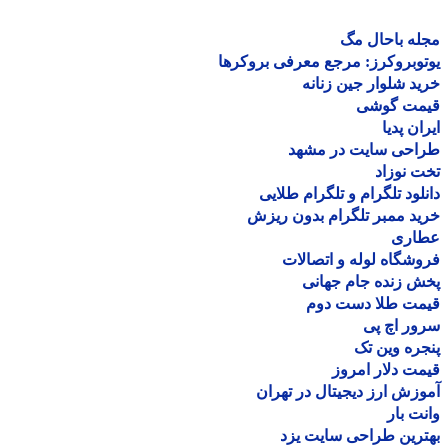
ه باحال مگ
وبروکرز: مرجع معرفی بروکرها
د شلوار جین زنانه
مت گوشی
ان پدیا
احی سایت در مشهد
 نوزاد
لود تلگرام و تلگرام طلایی
د ممبر تلگرام بدون ریزش
اری
شگاه لوله و اتصالات
 زنده جام جهانی
مت طلا دست دوم
ر اچ پی
ره وین تک
ت دلار امروز
زش ارز دیجیتال در تهران
ت بار
رین طراحی سایت یزد