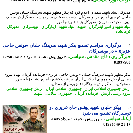
6 روز پیش - شنبه 10 مرداد 1405، 18:45
82003033
رکل بنیاد شهید همدان اعلام کرد که پیکر مطهر شهید سرهنگ خلبان یونس
ی عزیزی امروز در تویسرکان تشییع و به خاک سپرده شد. - به گزارش فرتاک
ز؛ مجید صفدریان، مدیرکل بنیاد شهید و امور ...
د شهید و امور ایثارگران
-
شهید
-
بنیاد شهید
-
ایثارگران
-
تویسرکان
-
مدیرکل
-
انشاه
برگزاری مراسم تشییع پیکر شهید سرهنگ خلبان «یونس حاجی
زی» در تویسرکان
رگزاری دفاع مقدس
-
سیاسی
-
6 روز پیش - شنبه 10 مرداد 1405، 07:50
81997
ر مطهر شهید سرهنگ خلبان «یونس حاجی عزیزی» فرمانده گردان پهپاد نیروی
نی ارتش جمهوری اسلامی ایران در غرب کشور، امروز (شنبه) با حضور
ولان، - به گزارش خبرنگار دفاع پرس از همدان، ...
ش جمهوری اسلامی ایران
-
جمهوری اسلامی ایران
-
ارتش جمهوری اسلامی
-
وی زمینی ارتش
-
فرمانده گردان
-
جمهوری اسلامی
-
شهید
پیکر خلبان شهید یونس حاج عزیزی در
سرکان تشییع می شود
نا
-
سیاسی
-
7 روز پیش - جمعه 9 مرداد 1405،
81996549
21