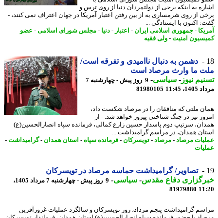
ره به اینکه برخی از دولتمردان دنیا از روی ترس و
ی از روی شرمساری به از بین رفتن اعتبار آمریکا در جهان اعتراف نمی کنند، -
: اکنون با ایستادگی ...
یکا
-
جمهوری اسلامی ایران
-
اعتبار
-
دنیا
-
مجلس شورای اسلامی
-
عضو
سیون امنیت
-
ولی فقیه
دشمن به دنبال ناامیدی و تفرقه است/
ت ما وارث مرصاد است
یم نیوز
-
سیاسی
-
9 روز پیش - چهارشنبه 7
1، 11:45
81980105
ن ملتی که منافقان را در مرصاد شکست داد،
وز نیز در جنگ شناختی پیروز خواهد شد. - از
ان، سرتیپ دوم پاسدار حسین زارع کمالی، فرمانده سپاه انصارالحسین(ع)
ان همدان، در مراسم گرامیداشت ...
یات مرصاد
-
مرصاد
-
تویسرکان
-
فرمانده سپاه
-
استان همدان
-
گرامیداشت
-
یات
تصاویر/ گرامیداشت حماسه مرصاد در تویسرکان
رگزاری دفاع مقدس
-
سیاسی
-
9 روز پیش - چهارشنبه 7 مرداد 1405،
81979880
11
سم گرامیداشت پنجم مرداد، روز تویسرکان و سالگرد عملیات غرورآفرین
اد با حضور فرمانده سپاه انصارالحسین(ع) استان همدان، فرماندار تویسرکان