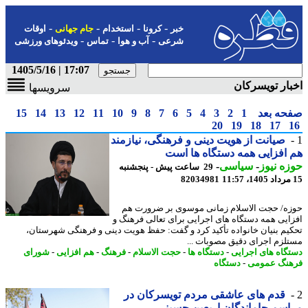
-
-
-
-
خبر
کرونا
استخدام
جام جهانی
اوقات
-
-
-
شرعی
آب و هوا
تماس
ویدئوهای ورزشی
17:07 | 1405/5/16
ار تویسرکان
سرویسها
حه بعد
1
2
3
4
5
6
7
8
9
10
11
12
13
14
15
20
19
18
17
صیانت از هویت دینی و فرهنگی، نیازمند
افزایی همه دستگاه ها است
ه نیوز
-
سیاسی
-
29 ساعت پیش - پنجشنبه
82034981
ه/ حجت الاسلام زمانی موسوی بر ضرورت هم
ایی همه دستگاه های اجرایی برای تعالی فرهنگ و
یم بنیان خانواده تأکید کرد و گفت: حفظ هویت دینی و فرهنگی شهرستان،
لزم اجرای دقیق مصوبات ...
گاه های اجرایی
-
دستگاه ها
-
حجت الاسلام
-
فرهنگ
-
هم افزایی
-
شورای
نگ عمومی
-
دستگاه
قدم های عاشقی مردم تویسرکان در
سم جاماندگان اربعین حسینی