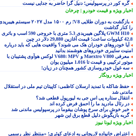
ره کور در پرسپولیس؛ دنیل گرا حاضر به جدایی نیست
بار ویژه
و قیمت خودرو | چرخان
بازگشت به دوران طلایی V8؛ رم ۱۵۰۰ مدل ۲۰۲۷ سیستم هیبریدی
 کنار گذاشت
GWM H10 پلاگین هیبریدی 5.3 متری با خروجی 590 اسب و باتری
 آغازین 29,880 دلار در چین
یا خودروهای خودران هک می شوند؟ واقعیت هایی که باید درباره
نیت سایبری خودروهای هوشمند بدانید
معرفی Maextro V800 و V680: MPV لوکس هوآوی پشتیبان با
ر ترکیبی و قیمت تا 1.016 میلیون یوان
ه غول خودروسازی کشور همچنان در زیان!
بار ویژه
رونگار
فظ شاکله با تمدید ارسلان کاظمی: کاپیتان تیم ملی در استقلال
ندنی شد
نتقال ستاره پی اس جی به لیورپول قطعی شد؟
ر رئال مادرید ما را احمق فرض کرده اند
بر خوش برای سرخ پوشان بیفوما در پرسپولیس ماندنی شد
ربه بازیگوش دلیل قطع برق این شهر
بار ویژه
ایونا نیوز
عتراض خانواده لاریجانی به ادعای کوثری؛ «منتظر نظر رسمی