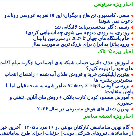
بار ویژه
سرنویس
مسی، کاسمیرو، تن هاخ و دیگران/ این 10 نفر به عروسی رونالدو
وت نمی شوند!
سمی: گلر منچستریونایتد لالیگایی شد
ودری، به زودی متوجه می شوی چه اشتباهی کردی!
ام باشگاه های جهان تا 2027 در سرزمین والیبال
رود پیاتزا به ایران برای بزرگ ترین ماموریت سال
بار ویژه
تک ناک
موزش حذف دائمی حساب شبکه های اجتماعی؛ چگونه تمام اکانت
ی خود را دیلیت کنیم؟
هترین اپلیکیشن خرید و فروش طلای آب شده + راهنمای انتخاب
تبرترین پلتفرم ها
بررسی گوشی Galaxy Z Flip8؛ ظاهر شبیه به نسخه قبلی اما با
طن متفاوت!
موزش مسدود کردن کارت بانکی + روش های آنلاین، تلفنی و
وری
هترین شغل های هوش مصنوعی در سال ۲۰۲۶
بار ویژه
اندیشه معاصر
گام نهایی ساماندهی کارکنان دولتی در ۱۶ مرداد ۱۴۰۵ | آخرین خبر
 ساماندهی نیروهای شرکتی دولت | جزئیات اجرای طرح ساماندهی