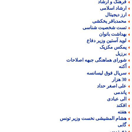
رهنگ و ارشاد
رشاد اسلامی
رز دیجیتال
حمدباقر یخکشی
ست شخصیت شناسی
هداشت بانوان
وید آستین وزیر دفاع
مکس مکزیک
رزیل
ورای هماهنگی جبهه اصلاحات
کنه
ریال فوق لیسانسه
هزار
لی اصغر حداد
اندمی
لی عبادی
قکند
فته
شام المشیشی نخست وزیر تونس
ابی
ی زربی