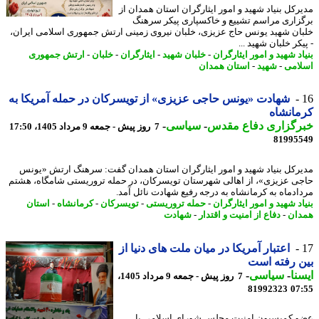
رکل بنیاد شهید و امور ایثارگران استان همدان از
زاری مراسم تشییع و خاکسپاری پیکر سرهنگ
ان شهید یونس حاج عزیزی، خلبان نیروی زمینی ارتش جمهوری اسلامی ایران،
کر خلبان شهید ...
د شهید و امور ایثارگران
-
خلبان شهید
-
ایثارگران
-
خلبان
-
ارتش جمهوری
امی
-
شهید
-
استان همدان
شهادت «یونس حاجی عزیزی» از تویسرکان در حمله آمریکا به
انشاه
رگزاری دفاع مقدس
-
سیاسی
-
7 روز پیش - جمعه 9 مرداد 1405، 17:50
81995
رکل بنیاد شهید و امور ایثارگران استان همدان گفت: سرهنگ ارتش «یونس
ی عزیزی»، از اهالی شهرستان تویسرکان، در حمله تروریستی شامگاه، هشتم
ادماه به کرمانشاه به درجه رفیع شهادت نائل آمد.
د شهید و امور ایثارگران
-
حمله تروریستی
-
تویسرکان
-
کرمانشاه
-
استان
ان
-
دفاع از امنیت و اقتدار
-
شهادت
اعتبار آمریکا در میان ملت های دنیا از
 رفته است
نا
-
سیاسی
-
7 روز پیش - جمعه 9 مرداد 1405،
81992323
07
 کمیسیون امنیت مجلس شورای اسلامی با