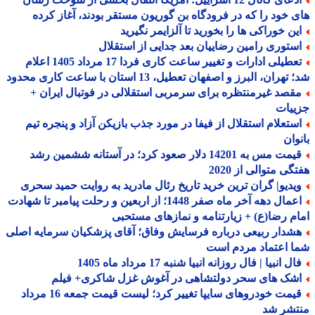
 خود را که در فرودگاه بن گوریون مستقر بودند، آغاز کرده
ین خوراکی ها را بخورید تا آلزایمر نگیرید
ستوری رامین رضاییان بعد جدایی از استقلال
تعطیلی ادارات و تغییر ساعت کاری فردا 17 مرداد 1405 اعلام
هران، البرز و اصفهان تعطیل، 13 استان با ساعت کاری محدود
قصد غیرمنتظره برای سرمربی استقلالی در فوتبال ایران +
ییات
ستعلام استقلال از فیفا در مورد جذب بازیکن آزاد و پنجره تیم
وان
قیمت مس به 14201 دلار صعود کرد؛ در آستانه ششمین رشد
گی متوالی از 2020
یدیو| گران ترین خرید تاریخ رئال مادرید به روایت حمید سحری
اعمال دهه آخر ماه صفر 1448؛ از اربعین و رحلت پیامبر تا شهادت
م رضا(ع) + زیارتنامه و نمازهای مستحبی
شدار ربیعی درباره فرسایش وفاق؛ آقای پزشکیان سرمایه اصلی
 اعتماد مردم است
ل انبیا | فال روزانه انبیا شنبه 17 مرداد ماه 1405
شک های سحر دولتشاهی در آغوش غزل شاکری+ فیلم
قیمت خودروهای سایپا تغییر کرد؛ لیست قیمت جمعه 16 مرداد
تشر شد