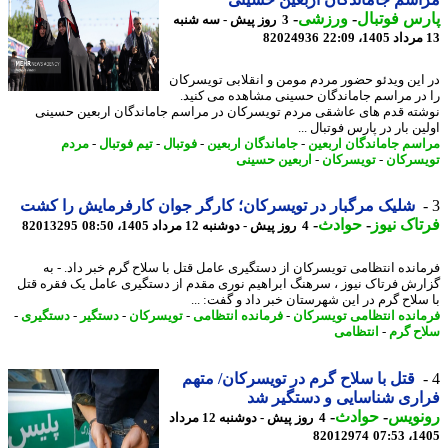
س فوتبال
-
ورزشی
-
3 روز پیش - سه شنبه
82024936
این ویدئو حضور مردم مومن و انقلابی تویسرکان
در مراسم جاماندگان حسینی مشاهده می کنید.
ته قدم های عاشقی مردم تویسرکان در مراسم جاماندگان اربعین حسینی
ن بار در پارس فوتبال ...
سم جاماندگان اربعین
-
جاماندگان اربعین
-
فوتبال
-
تیم فوتبال
-
مردم
سرکان
-
تویسرکان
-
اربعین حسینی
شلیک مرگبار در تویسرکان؛ کارگر جوان کارفرمایش را کشت
اک نیوز
-
حوادث
-
4 روز پیش - دوشنبه 12 مرداد 1405، 08:50
82013295
انده انتظامی تویسرکان از دستگیری عامل قتل با سلاح گرم خبر داد. - به
رش فرتاک نیوز ، سرهنگ ابراهیم نوری مقدم از دستگیری عامل یک فقره قتل
سلاح گرم در این شهرستان خبر داد و گفت: ...
انده انتظامی تویسرکان
-
فرمانده انتظامی
-
تویسرکان
-
دستگیر
-
دستگیری
-
ح گرم
-
انتظامی
قتل با سلاح گرم در تویسرکان/ متهم
ری شناسایی و دستگیر شد
نویس
-
حوادث
-
4 روز پیش - دوشنبه 12 مرداد
82012974
1405