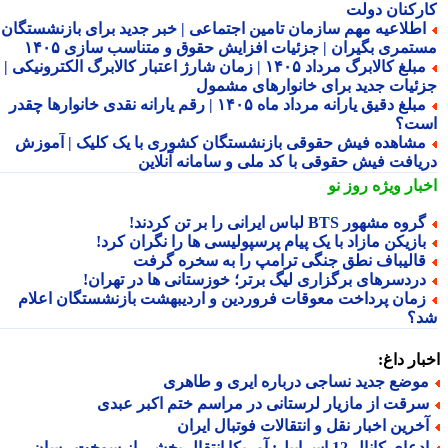
رکنان دولت
طلاعیه مهم سازمان تامین اجتماعی | خبر جدید برای بازنشستگان و
تمری بگیران | جزئیات افزایش حقوق و متناسب سازی ۱۴۰۵
مبلغ کالابرگ مرداد ۱۴۰۵ | زمان شارژ اعتبار کالابرگ الکترونیکی |
ئیات جدید برای خانوارهای مشمول
مبلغ دقیق یارانه مرداد ماه ۱۴۰۵ | رقم یارانه نقدی خانوارها چقدر
ت؟
شاهده فیش حقوقی بازنشستگان کشوری با یک کلیک | آموزش
یافت فیش حقوقی با کد ملی و سامانه آنلاین
بار ویژه
روز نو
روه مشهور BTS لباس ایرانی را بر تن کردند!
ازیکن مازاد با یک پیام پرسپولیسی ها را نگران کرد!
الیباف نطق جنگی ترامپ را به سخره گرفت
ردسرهای برگزاری لیگ برتر؛ خوزستانی ها در تهران!
مان پرداخت معوقات فروردین و اردیبهشت بازنشستگان اعلام
؟
ار داغ:
وضع جدید نساجی درباره ایری و طاهری
رقت از مازیار لرستانی در مراسم ختم اکبر عبدی
خرین اخبار نقل و انتقالات فوتبال ایران
ادعای کانال 12 اسراییل: آمریکا انتقال بخشی از سوخت رسان