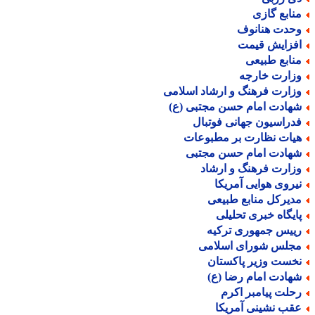
نابع گازی
حدت هنانوف
فزایش قیمت
نابع طبیعی
زارت خارجه
زارت فرهنگ و ارشاد اسلامی
هادت امام حسن مجتبی (ع)
دراسیون جهانی فوتبال
یات نظارت بر مطبوعات
هادت امام حسن مجتبی
زارت فرهنگ و ارشاد
یروی هوایی آمریکا
دیرکل منابع طبیعی
ایگاه خبری تحلیلی
ییس جمهوری ترکیه
جلس شورای اسلامی
خست وزیر پاکستان
هادت امام رضا (ع)
حلت پیامبر اکرم
قب نشینی آمریکا