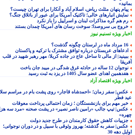
نید»
یام پنهان مثلث ریاض، اسلام آباد و آنکارا برای تهران چیست؟
مایش انبارهای خالی؛ تاکتیک آمریکا برای عبور از باتلاق جنگ؟
م هم گره مذاکرات لبنان و اسراییل را باز نکرد
روج بی سروصدا؛ سوخت رسان های آمریکا چمدان بستند
بار ویژه
تسنیم نیوز
داد ماه در لرستان چگونه گذشت؟
دعاهای عربستان درباره توافق مشترک با ترکیه و پاکستان
بینید| از مالی تا ساحل عاج در جاده کربلا/ مهر رهبر شهید در قلب
یقا
جوان 12 ساله در حادثه غرق شدگی در میبد جان باخت
فدهمین اهدای عضو سال 1405 در یزد به ثبت رسید
بار ویژه
اقتصاد آزاد
کس| سفر زمان؛ «احمدشاه قاجار» روی پشت بام در مراسم سلام
د فطر
بر مهم برای بازنشستگان ؛ زمان احتمالی پرداخت معوقات
کس| تیپ جالب «رامین ناصر نصیر» در پشت صحنه «مرد سه هزار
ره»
زییات کاهش حقوق کارمندان در طرح جدید دولت
کس| سفر به گذشته؛ بهروز وثوقی با سبیل و در دوران نوجوانی؛
یل دهه 30