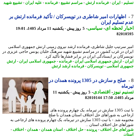
یم
-
ایران
-
فرمانده ارتش
-
مراسم تشییع
-
فرمانده
-
علیه ایران
-
تشییع شهید
اظهارات امیر شاطری در تویسرکان / تأکید فرمانده ارتش بر
 تسلیم ایران
ار لحظه ای
-
سیاسی
-
5 روز پیش - یکشنبه 11 مرداد 1405، 19:01
82010
ر سرتیپ جلیل شاطری، فرمانده ارشد نیروی زمینی ارتش جمهوری اسلامی
ان در غرب کشور، در مراسم تشییع شهید سرهنگ خلبان یونس حاجی عزیزی در
سرکان بر ایستادگی ایران در برابر فشارها تأکید کرد.
ان
-
ارتش جمهوری اسلامی ایران
-
فرمانده
-
جمهوری اسلامی ایران
-
ارتش
وری اسلامی
-
تویسرکان
-
فرمانده ارشد ارتش
صلح و سازش در 1305 پرونده همدان در
ماه
یم نیوز
-
اقتصادی
-
5 روز پیش - یکشنبه 11
1، 17:50
82010144
با ثبت 1305 سازش در تیرماه، یک چهارم پرونده های
اعی به شوراهای حل اختلاف استان همدان با صلح
مختومه شد. - با ثبت 1305 سازش در تیرماه، یک چهارم پرونده های ارجاعی به
اهای حل اختلاف استان ...
اهای حل اختلاف
-
پرونده
-
حل اختلاف
-
استان همدان
-
همدان
-
اختلاف
-
ان