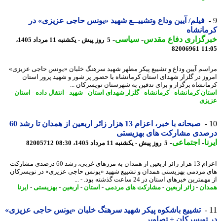
فیلم/ آیین وداع وتشییــع شهید «یونس حاجی عزیزی» در
انشاه
رگزاری دفاع مقدس
-
سیاسی
-
5 روز پیش - یکشنبه 11 مرداد 1405،
82006961
11
سم آیین وداع و تشییع پیکر مطهر شهید سرهنگ خلبان «یونس حاجی عزیزی»
وز در گلزار شهدای استان کرمانشاه با حضور پر شور و شهید پرور استان
انشاه برگزار و برای تدفین به شهرستان تویسرکان ...
ان کرمانشاه
-
کرمانشاه
-
گلزار شهدای استان
-
شهید
-
انتقال داده
-
استان
-
زی
صبحانه با خبر، اعزام 13 هزار زائر اربعین از همدان تا رشد 60
صدی مشارکت های بهزیستی
ا
-
اجتماعی
-
5 روز پیش - یکشنبه 11 مرداد 1405، 08:30
82005712
اعزام 13 هزار زائر اربعین از همدان به مرزهای غربی، رشد 60 درصدی مشارکت
 مردمی بهزیستی همدان و تشییع شهید «یونس حاجی عزیزی» در تویسرکان
ترین خبرهای استان در 24 ساعت گذشته بود. - ...
ان
-
زائر اربعین
-
مشارکت های مردمی
-
استان
-
اربعین
-
بهزیستی
-
ایرنا
تشییع باشکوه پیکر شهید سرهنگ خلبان «یونس حاجی عزیزی»
تویسرکان + تصاویر