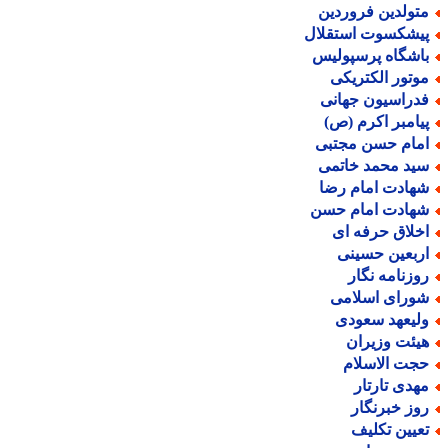
تولدین فروردین
یشکسوت استقلال
اشگاه پرسپولیس
وتور الکتریکی
دراسیون جهانی
یامبر اکرم (ص)
مام حسن مجتبی
ید محمد خاتمی
هادت امام رضا
هادت امام حسن
خلاق حرفه ای
ربعین حسینی
وزنامه نگار
ورای اسلامی
لیعهد سعودی
یئت وزیران
جت الاسلام
هدی تارتار
وز خبرنگار
عیین تکلیف