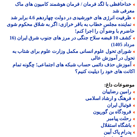
داحافظی با لگد فرمان / فرمان هوشمند کامیون های ماک
رفی شد
رفیت انرژی های خورشیدی در دولت چهاردهم 4.6 برابر شد
ماینده مجلس خطاب به باقر خرازی: اگر به شلاق محکوم شوی
رم با وضو آن را اجرا کنم!
کشف 10 قبضه سلاح جنگی در مرز های جنوب شرق ایران (16
 1405)
ورای تحول علوم انسانی مکمل وزارت علوم برای شتاب به
ل در آموزش عالی
موزش حذف دائمی حساب شبکه های اجتماعی؛ چگونه تمام
نت های خود را دیلیت کنیم؟
ضوعات داغ:
امین رضاییان
رهنگ و ارشاد اسلامی
وتبال ایران
رودگاه بن گوریون
حلت پیامبر
اشگاه استقلال
درام پاک آیین