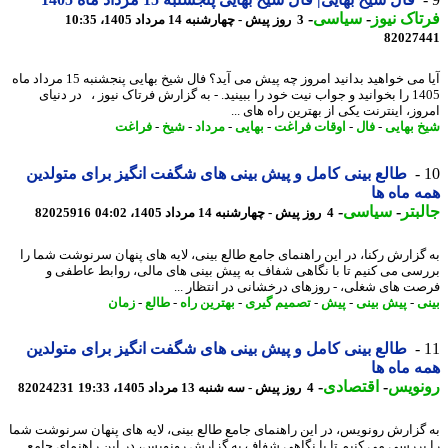
اک نیوز
-
سیاسی
-
3 روز پیش - چهارشنبه 14 مرداد 1405، 10:35
82027
آیا می خواهید بدانید امروز چه پیش می آید؟ فال شیخ بهایی پنجشنبه 15 مرداد ماه
1405 را بخوانید و جواب نیت خود را ببینید. - به گزارش فرتاک نیوز ، در دنیای
ز، اینترنت یکی از بهترین راه های ...
 بهایی
-
فال
-
اوقات فراغت
-
بهایی
-
مرداد
-
شیخ
-
فراغت
طالع بینی کامل و پیش بینی های شگفت انگیز برای متولدین
 ماه ها
بتر
-
سیاسی
-
4 روز پیش - چهارشنبه 14 مرداد 1405، 04:02
82025916
گزارش رکنا، در این راهنمای جامع طالع بینی، لایه های پنهان سرنوشت شما را
سی می کنیم تا با نگاهی شفاف به پیش بینی های مالی، روابط عاطفی و
ت های شغلی، - روزهای درخشانی در انتظار ...
ی
-
پیش بینی
-
پیش
-
تصمیم گیری
-
بهترین راه
-
طالع
-
زمان
طالع بینی کامل و پیش بینی های شگفت انگیز برای متولدین
 ماه ها
نویس
-
اقتصادی
-
4 روز پیش - سه شنبه 13 مرداد 1405، 19:33
82024231
گزارش رونویس، در این راهنمای جامع طالع بینی، لایه های پنهان سرنوشت شما
بررسی می کنیم تا با نگاهی شفاف به گزارش رونویس، در این راهنمای جامع