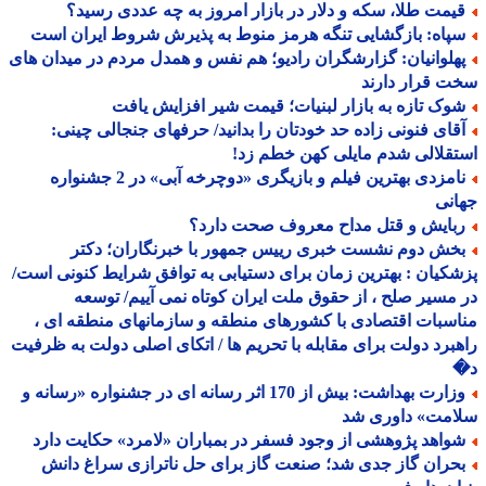
یمت طلا، سکه و دلار در بازار امروز به چه عددی رسید؟
پاه: بازگشایی تنگه هرمز منوط به پذیرش شروط ایران است
هلوانیان: گزارشگران رادیو؛ هم نفس و همدل مردم در میدان های
 قرار دارند
وک تازه به بازار لبنیات؛ قیمت شیر افزایش یافت
قای فنونی زاده حد خودتان را بدانید/ حرفهای جنجالی چینی:
قلالی شدم مایلی کهن خطم زد!
نامزدی بهترین فیلم و بازیگری «دوچرخه آبی» در 2 جشنواره
نی
بایش و قتل مداح معروف صحت دارد؟
خش دوم نشست خبری رییس جمهور با خبرنگاران؛ دکتر
کیان : بهترین زمان برای دستیابی به توافق شرایط کنونی است/
مسیر صلح ، از حقوق ملت ایران کوتاه نمی آییم/ توسعه
سبات اقتصادی با کشورهای منطقه و سازمانهای منطقه ای ،
برد دولت برای مقابله با تحریم ها / اتکای اصلی دولت به ظرفیت
وزارت بهداشت: بیش از 170 اثر رسانه ای در جشنواره «رسانه و
امت» داوری شد
واهد پژوهشی از وجود فسفر در بمباران «لامرد» حکایت دارد
حران گاز جدی شد؛ صنعت گاز برای حل ناترازی سراغ دانش