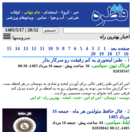
-
-
-
-
خبر
کرونا
استخدام
جام جهانی
اوقات
-
-
-
شرعی
آب و هوا
تماس
ویدئوهای ورزشی
20:52 | 1405/5/17
ار بهترین راه
سرویسها
حه بعد
1
2
3
4
5
6
7
8
9
10
11
12
13
14
15
20
19
18
17
طنز| اینجوری یه کم رفیقت رو سرکار بذار
اک نیوز
-
سیاسی
-
36 ساعت پیش - جمعه 16 مرداد 1405، 08:30
82039
ام اس طنز راهی عالی برای آوردن لبخند و شادی به دوستان در هر لحظه ست.
ه گزارش ساده می تونه یه روز معمولی رو به یه لحظه پر از خنده تبدیل کنه.
ی نمی کنه بخوای یه دوست صمیمی رو اذیت ...
ست
-
دوستان
-
اس ام اس
-
خنده
-
لبخند
-
بهترین راه
-
ام اس
فال حافظ متولدین هر ماه - جمعه 16
د 1405
ا
-
سیاسی
-
44 ساعت پیش - جمعه 16 مرداد
82038842
1405