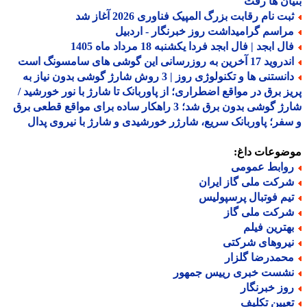
ان ها رفت
بت نام رقابت بزرگ المپیک فناوری 2026 آغاز شد
راسم گرامیداشت روز خبرنگار - اردبیل
ل ابجد | فال ابجد فردا یکشنبه 18 مرداد ماه 1405
د 17 آخرین به روزرسانی این گوشی های سامسونگ است
دانستنی ها و تکنولوژی روز | 3 روش شارژ گوشی بدون نیاز به
ز برق در مواقع اضطراری؛ از پاوربانک تا شارژ با نور خورشید /
شارژ گوشی بدون برق شد؛ 3 راهکار ساده برای مواقع قطعی برق
فر؛ پاوربانک سریع، شارژر خورشیدی و شارژ با نیروی پدال
ضوعات داغ:
وابط عمومی
رکت ملی گاز ایران
یم فوتبال پرسپولیس
رکت ملی گاز
هترین فیلم
یروهای شرکتی
حمدرضا گلزار
شست خبری رییس جمهور
وز خبرنگار
عیین تکلیف