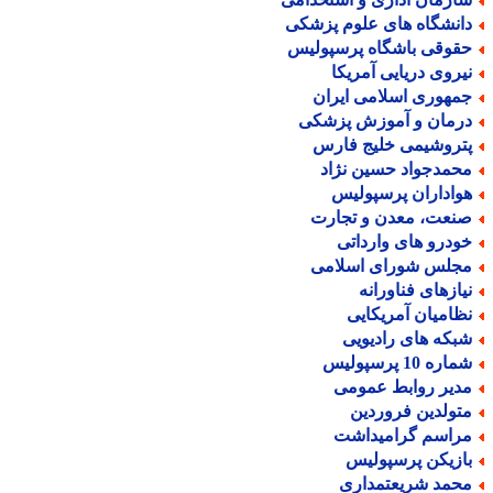
انشگاه های علوم پزشکی
قوقی باشگاه پرسپولیس
یروی دریایی آمریکا
مهوری اسلامی ایران
رمان و آموزش پزشکی
تروشیمی خلیج فارس
حمدجواد حسین نژاد
واداران پرسپولیس
نعت، معدن و تجارت
ودرو های وارداتی
جلس شورای اسلامی
یازهای فناورانه
ظامیان آمریکایی
بکه های رادیویی
اره 10 پرسپولیس
دیر روابط عمومی
تولدین فروردین
راسم گرامیداشت
ازیکن پرسپولیس
حمد شریعتمداری