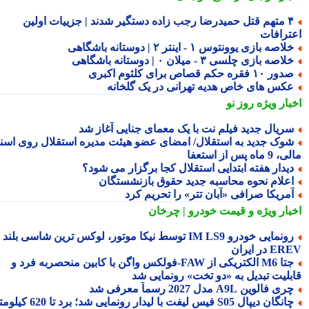
۴ متهم قتل حمیدرضا رجب زاده دستگیر شدند | جزییات اولین
ترافات
لاصه بازی یوونتوس ۱ - اینتر ۲ | دوستانه باشگاهی
لاصه بازی چلسی ۳ - میلان ۰ | دوستانه باشگاهی
ور ۱۰ فقره حکم قصاص برای کلثوم اکبری
کس های خاص هدیه تهرانی در یک گلخانه
بار ویژه
روز نو
ریال جدید فیلم نت با یک معمای جنایی آغاز شد
وک جدید به استقلال/ امضای عضو هیئت مدیره استقلال روی اسناد
ماه پس از استعفا
یدار هفته ابتدایی استقلال کجا برگزار می شود؟
علام نحوه محاسبه جدید حقوق بازنشستگان
مریکا صرافی «آبان تتر» را تحریم کرد
بار ویژه
و قیمت خودرو | چرخان
رونمایی خودرو IM LS9 توسط نیکا موتور، لوکس ترین شاسی بلند
 در ایران
جتا M6 الکتریکی از FAW‑فولکس واگن با کابین منحصربه فرد و
بلیت تبدیل به «دو تخت» رونمایی شد
ری فالوین A9L مدل 2027 رسماً معرفی شد
چانگان دیپال S05 فیس لیفت با لیدار رونمایی شد؛ برد تا 620 کیلومتر