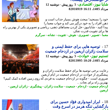
ا نیوز
-
اقتصادی
-
5 روز پیش - دوشنبه 12
1، 16:11
82016919
 را بسنجید! مبحث هوش بسیار جذاب است و
 افراد را به خود درگیر می کند و جواب معما را
ا کنید - شایانیوز- حل کردن معماهای ذهنی، ریاضی و تصویری یکی از بهترین راه
برای تقویت قدرت تفکر،
ا
-
تصویر
-
تصویری
-
هوش
-
تقویت
-
نشانه
-
سرگرم
توصیه هایی برای حفظ ایمنی و
مت زائران اربعین در ازدحام جمعیت
یم نیوز
-
حوادث
-
5 روز پیش - دوشنبه 12
1، 10:20
82013995
یت برخی توصیه ها برای حفظ سلامت زائران و
گیری از حوادث در ازدحام جمعیت در ایام اربعین
ری است. - چگونه در ازدحام جمعیت به فردی که روی زمین افتاده کمک کنیم؟
ین راه برای نجات ...
حام جمعیت
-
ازدحام
-
جمعیت
-
سلامت زائران
-
پیشگیری
-
زائران اربعین
-
عین
ابراز امیدواری فؤاد حسین برای
گشایی تنگه هرمز در اسرع وقت