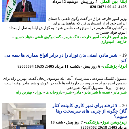
ا
-
بین الملل
-
5 روز پیش - دوشنبه 12 مرداد
82013671
1405
ر امور خارجه عراق در گفت وگوی تلفنی با همتای
انی خود ابراز امیدواری کرد که تفاهماتی برای
گشایی تنگه هرمز در اسرع وقت حاصل شود. به گزارش ایلنا به نقل از بغداد
م، فؤاد حسین ...
ر امور خارجه
-
امور خارجه
-
تنگه هرمز
-
گفت وگوی تلفنی
-
فؤاد حسین
-
جه
-
امیدواری
شیر مادر، ایمنی بدن نوزاد را در برابر انواع بیماری ها بیمه می
ا
-
پزشکی
-
6 روز پیش - یکشنبه 11 مرداد 1405، 10:35
82006694
ول کلینیک شیردهی بیمارستان آیت الله موسوی زنجان گفت: بهترین راه برای
ین آینده نوزاد نه در ویترین داروخانه ها بلکه در آغوش و شیر مادر نهفته است،
نجان - ایرنا - مسوول کلینیک شیردهی ...
 مادر
-
تغذیه با شیر مادر
-
مادر
-
شیر
-
داروخانه ها
-
نوزاد
-
بهترین راه
5 ترفند برای تمیز کاری کابینت کنار
؛ چگونه از چربی های سرسخت رها
یم؟
نویس نیوز
-
پزشکی
-
7 روز پیش - شنبه 10
1، 20:18
82003502