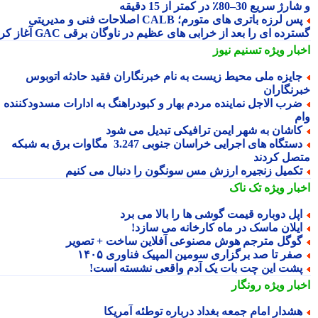
 سریع 30–80٪ در کمتر از 15 دقیقه
پس لرزه باتری های متورم؛ CALB اصلاحات فنی و مدیریتی
رده ای را بعد از خرابی های عظیم در ناوگان برقی GAC آغاز کرد
بار ویژه
تسنیم نیوز
ایزه ملی محیط زیست به نام خبرنگاران فقید حادثه اتوبوس
رنگاران
رب الاجل نماینده مردم بهار و کبودراهنگ به ادارات مسدودکننده
م
اشان به شهر ایمن ترافیکی تبدیل می شود
دستگاه های اجرایی خراسان جنوبی 3.247 مگاوات برق به شبکه
صل کردند
کمیل زنجیره ارزش مس سونگون را دنبال می کنیم
بار ویژه
تک ناک
پل دوباره قیمت گوشی ها را بالا می برد
یلان ماسک در ماه کارخانه می سازد!
وگل مترجم هوش مصنوعی آفلاین ساخت + تصویر
فر تا صد برگزاری سومین المپیک فناوری ۱۴۰۵
شت این چت بات یک آدم واقعی نشسته است!
بار ویژه
رونگار
شدار امام جمعه بغداد درباره توطئه آمریکا