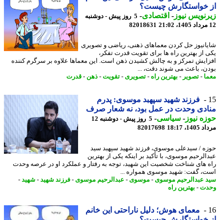
 خواستگارش چیست؟
نویس نیوز
-
اقتصادی
-
5 روز پیش - دوشنبه
82018631
انیوز حل کردن معماهای ذهنی، ریاضی و تصویری
 از بهترین راه ها برای تقویت قدرت تفکر،
ایش تمرکز و به چالش کشیدن ذهن است. این معماها علاوه بر سرگرم کننده
ن، باعث می شوند دقت، ...
ا
-
تصویر
-
بهترین راه
-
تصویری
-
تقویت
-
ذهن
-
قدرت
فرزند شهید سپهبد موسوی: پدرم
دی وحدت در عمل بود، نه شعار صرف
ه نیوز
-
سیاسی
-
5 روز پیش - دوشنبه 12
1، 18:17
82017698
ه / سیدعلی موسوی، فرزند شهید سپهبد سید
الرحیم موسوی، با تأکید بر اینکه یکی از بهترین
 های شناخت شخصیت این شهید، توجه به رفتار و عملکرد او در عرصه وحدت
، گفت: شهید موسوی همواره ...
 عبدالرحیم موسوی
-
موسوی
-
عبدالرحیم موسوی
-
فرزند شهید
-
شهید
-
دت
-
بهترین راه
معمای هوش؛ دلیل ناراحتی این خانم
 خواستگارش چیست؟