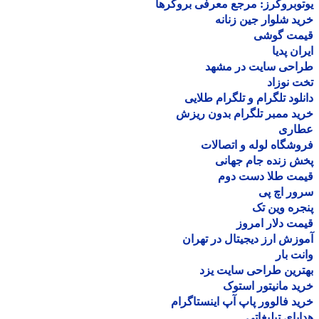
وبروکرز: مرجع معرفی بروکرها
د شلوار جین زنانه
مت گوشی
ان پدیا
احی سایت در مشهد
 نوزاد
لود تلگرام و تلگرام طلایی
د ممبر تلگرام بدون ریزش
اری
شگاه لوله و اتصالات
 زنده جام جهانی
مت طلا دست دوم
ر اچ پی
ره وین تک
ت دلار امروز
زش ارز دیجیتال در تهران
ت بار
رین طراحی سایت یزد
د مانیتور استوک
د فالوور پاپ آپ اینستاگرام
یای تبلیغاتی