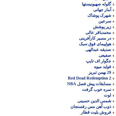
لوله صهیونیستها
مار جهانی
هرک پوشاک
رعین
یر پوشش
حمدباقر عالی
ر مسیر کارآفرینی
واپیمای فوق سبک
دیقه عبدالهی
فیعی
گوار اف تایپ
واید میوه
من تبریز
Red Dead Redemption 
سابقات پیش فصل NBA
مره خوب گرفت
وت
مس الدین حسینی
وب آهن مس رفسنجان
روش بلیت قطار