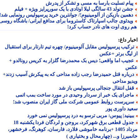
یام تسلیت بارسا به مسی و تشکر از پدرش
ن تولد 43 سالگی لیلا اوتادی با یک سورپرایز ویژه + فیلم
همین بازیکن از آلومینیوم؛/ جوانترین خرید پرسپولیس رونمایی شد!
یدئوی جالب اسپارتاک کاستروما برای مدافع ایرانی/ باشگاه روسی
 روی اوت های نادر حساب کرد!
ار داغ:
رکیب پرسپولیس مقابل آلومینیوم/ چهره تیم تارتار برای استقبال
لیگ برتر +عکس
جیب اما واقعی؛ دیس بک محمدرضا گلزار به کریس رونالدو +
س
رباره قتل حمیدرضا رجب زاده مداحی که به پیکرش آسیب زدند+
یو مداحی
فل انتقال جنجالی پرسپولیس باز شد
اجرای یک خبر از سردار وحیدی در مورد ساخت بمب اتمی
رپرست روابط عمومی شرکت ملی گاز ایران منصوب شد؛
د داوری پور
بینید| پیوس: مربی ترسو به درد پرسپولیس نمی خورد
جدول قطعی برق شهرکرد، بروجن و لردگان فردا یکشنبه 18
مرداد 1405 +برنامه خاموشی فلارد، فارسان، کوهرنگ، فرخشهر،
میرزا و... (چهارمحال و بختیاری )