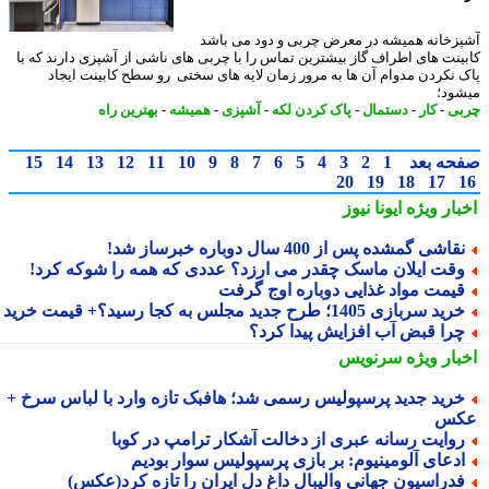
زخانه همیشه در معرض چربی و دود می باشد
ینت های اطراف گاز بیشترین تماس را با چربی های ناشی از آشپزی دارند که با
 نکردن مدوام آن ها به مرور زمان لایه های سختی رو سطح کابینت ایجاد
ود؛
ی
-
کار
-
دستمال
-
پاک کردن لکه
-
آشپزی
-
همیشه
-
بهترین راه
حه بعد
1
2
3
4
5
6
7
8
9
10
11
12
13
14
15
20
19
18
17
بار ویژه
ایونا نیوز
قاشی گمشده پس از 400 سال دوباره خبرساز شد!
قت ایلان ماسک چقدر می ارزد؟ عددی که همه را شوکه کرد!
یمت مواد غذایی دوباره اوج گرفت
ید سربازی 1405؛ طرح جدید مجلس به کجا رسید؟+ قیمت خرید
را قبض آب افزایش پیدا کرد؟
بار ویژه
سرنویس
رید جدید پرسپولیس رسمی شد؛ هافبک تازه وارد با لباس سرخ +
کس
وایت رسانه عبری از دخالت آشکار ترامپ در کوبا
دعای آلومینیوم: بر بازی پرسپولیس سوار بودیم
دراسیون جهانی والیبال داغ دل ایران را تازه کرد(عکس)