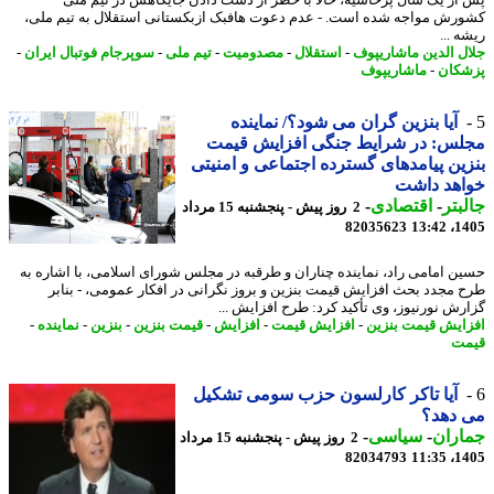
از یک سال پرحاشیه، حالا با خطر از دست دادن جایگاهش در تیم ملی
رش مواجه شده است. - عدم دعوت هافبک ازبکستانی استقلال به تیم ملی،
 ...
ل الدین ماشاریپوف
-
استقلال
-
مصدومیت
-
تیم ملی
-
سوپرجام فوتبال ایران
-
کان
-
ماشاریپوف
آیا بنزین گران می شود؟/ نماینده
لس: در شرایط جنگی افزایش قیمت
ین پیامدهای گسترده اجتماعی و امنیتی
اهد داشت
بتر
-
اقتصادی
-
2 روز پیش - پنجشنبه 15 مرداد
82035623
1405
ن امامی راد، نماینده چناران و طرقبه در مجلس شورای اسلامی، با اشاره به
 مجدد بحث افزایش قیمت بنزین و بروز نگرانی در افکار عمومی، - بنابر
رش نورنیوز، وی تأکید کرد: طرح افزایش ...
ایش قیمت بنزین
-
افزایش قیمت
-
افزایش
-
قیمت بنزین
-
بنزین
-
نماینده
-
ت
آیا تاکر کارلسون حزب سومی تشکیل
 دهد؟
اران
-
سیاسی
-
2 روز پیش - پنجشنبه 15 مرداد
82034793
1405