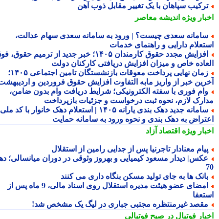
رکیب سپاهان با یک تغییر مقابل ذوب آهن
بار ویژه
اندیشه معاصر
امانه سعدی چیست؟ | ورود به سامانه سعدی سهام عدالت،
تعلام دارایی و راهنمای خدمات
افزایش مجدد حقوق کارمندان ۱۴۰۵؛ خبر جدید از ترمیم حقوق، فوق
عاده خاص و میزان افزایش دریافتی کارکنان دولت
زمان نهایی پرداخت معوقات بازنشستگان تامین اجتماعی ۱۴۰۵؛
رین خبر از واریز مابه التفاوت افزایش حقوق فروردین و اردیبهشت
ام فوری با سفته الکترونیکی؛ شرایط دریافت وام بدون ضامن،
ارک لازم، نحوه ثبت درخواست و جزئیات بازپرداخت
سامانه جدید دهک بندی یارانه ۱۴۰۵ | استعلام دهک خانوار با کد ملی،
تراض به دهک بندی و نحوه ورود به سامانه حمایت
بار ویژه
اقتصاد آزاد
یام معنادار تاجرنیا پس از جدایی رامین از استقلال
کس| دیدار مسعود کیمیایی و بهروز وثوقی در دوران میانسالی؛ دهه
انک ها به جای تولید مسکن بنگاه داری می کنند
امضای عضو هیئت مدیره استقلال روی اسناد مالی، 9 ماه پس از
تعفا
قصد غیرمنتظره مجتبی جباری در لیگ یک مشخص شد!
بار فوتبال در صبح فوتبالی