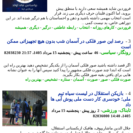
ردین شاید همیشه سعی دارید با منطق پیش
ید، اما اکنون قلبتان حرف دیگری می زند. قرار
 انتخاب مهمی داشته باشید و ذهن و احساستان با هم درگیر شده اند. در این
اهی خاص، بد نیست کمی ...
ردین
-
کارهای روزانه
-
انتخاب
-
رابطه عاطفی
-
درگیر
-
دیگری
-
همیشه
رصد این صور فلکی در آسمان شب بدون هیچ تجهیزاتی ممکن
ت
گار
-
سیاسی
-
46 ساعت پیش - پنجشنبه 15 مرداد 1405، 21:57
82038230
 قصد داشته باشید صور فلکی آسمان را از یکدیگر تشخیص دهید بهترین راه این
 که ابتدا چند صورت فلکی مشهور را پیدا کنید سپس آنها را به عنوان نشانه
ی برای یافتن بقیه صور فلکی بکار بگیرید.
ت فلکی
-
صور
-
صورت
-
آسمان
-
ستاره
-
تشخیص
-
بهترین راه
بازیکن استقلال در لیست سیاه تیم
؛ خودسری کار دست ملی پوش آبی ها
ناک
-
ورزشی
-
2 روز پیش - پنجشنبه 15 مرداد
82036000
1405
ل الدین ماشاریپوف، هافبک ازبکستانی استقلال،