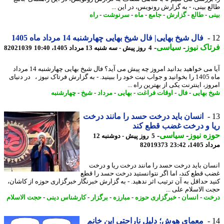
ع بینی، - به گزارش رونویس، در این ...
ی
-
طالع
-
گزارش
-
جامع
-
ماه
-
سرنوشت
-
راه
فال شیخ بهایی| فال شیخ بهایی چهارشنبه 14 مرداد ماه 1405
اک نیوز
-
سیاسی
-
4 روز پیش - سه شنبه 13 مرداد 1405، 10:40
82021039
آیا می خواهید بدانید امروز چه پیش می آید؟ فال شیخ بهایی چهارشنبه 14 مرداد
ماه 1405 را بخوانید و جواب نیت خود را ببینید. - به گزارش فرتاک نیوز ، در دنیای
ز، اینترنت یکی از بهترین راه ...
 بهایی
-
فال
-
اوقات فراغت
-
بهایی
-
مرداد
-
شیخ
-
چهارشنبه
انسان باید درخت حسد را مانند درخت
 و درخت غضب قطع کند
ه نیوز
-
سیاسی
-
5 روز پیش - دوشنبه 12
1، 23:42
82019373
ان باید درخت حسد را مانند درخت ریا و درخت
 قطع کند، اما اگر نتوانستید درخت حسد را قطع
د حداقل به آن ترتیب اثر ندهید. - به گزارش خبرنگار خبرگزاری حوزه از کاشان،
 الاسلام علی ...
خت
-
انسان
-
خبرگزاری حوزه
-
مبارزه
-
برگزار
-
کارشناس دینی
-
حجت الاسلام
معمای هوش؛ دلیل ناراحتی این خانم