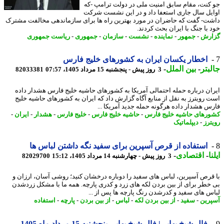
کنت، مقام سابق امنیت ملی در دولت ترامپ -که
یل سال جاری استعفا داد و در این نشست شرکت
ت- گفت که حاضران در مورد بهترین راه ها برای سازماندهی مخالفت مشترک
 با جنگ با ایران بحث کردند.
رش
-
جمهور
-
نماینده
-
نشست
-
سازمان
-
جمهوری
-
ریاست جمهوری
اخطار یکسان ایران به کشورهای خلیج فارس
بتر
-
بین الملل
-
3 روز پیش - پنجشنبه 15 مرداد 1405، 07:57
82033381
ان درباره حمله احتمالی آمریکا به کشورهای حاشیه خلیج فارس هشدار داده
 رویترز به نقل از منابع آگاه گزارش داد که ایران به کشورهای حاشیه خلیج
س هشدار داده هرگونه حمله جدید آمریکا ...
رهای حاشیه خلیج فارس
-
حاشیه خلیج فارس
-
خلیج فارس
-
هشدار
-
ایران
-
ترز
-
دیپلماتیک
استفاده از قرص آسپرین برای سفید نگه داشتن لباس ها
ا
-
اقتصادی
-
3 روز پیش - چهارشنبه 14 مرداد 1405، 15:12
82029700
قرص آسپرین، لباس های سفید را دوباره درخشان کنید؛ روشی آسان، ارزان و
خطر برای از بین بردن لکه های زرد و کدری پارچه. همه ما با مشکل زردشدن
س های سفید و کدرشدن رنگ پارچه ها پس از ...
رین
-
سفید
-
از بین بردن لکه
-
لباس
-
از بین بردن
-
پارچه
-
استفاده
فال شیخ بهایی| فال شیخ بهایی پنجشنبه 15 مرداد ماه 1405