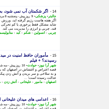
اگر شکمتان آب نمی شود، به 
14 -
-
-
جالبتر
پزشکی
9 روز پیش - پنجشنبه 8 مرداد 1405، 04:42
اگر هفته هاست رژیم گرفته اید، ورزش م
شاید مشکل فقط پرخوری یا کم تحرکی نبا
قند، چربی و انرژی را مدیریت می کند.
چربی
-
انسولین
-
شکم
-
کبد
-
متابولیسم
مأموران حافظ امنیت در مید
15 -
رسیدند؟ + فیلم
-
-
شهر آرا نیوز
حوادث
10 روز پیش - سه شنبه 6 مرداد 1405، 19:52
قصه اعتراض و اغتشاش در اصفهان که با 
و به سلاخی و سر بریدن و آتش زدن پیکر 
عدالت رسیده است؛ ...
اصفهان
-
مامور
-
علیخانی
-
آتش زدن
-
م
اعدامی های میدان علیخانی ا
16 -
-
-
شهر آرا نیوز
حوادث
10 روز پیش - سه شنبه 6 مرداد 1405، 19:47
قصه اعتراض و اغتشاش در اصفهان که با 