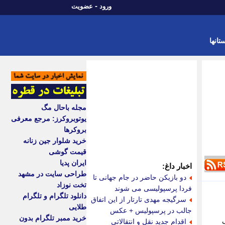
-
ورود
عضویت
تانها
مجله باحال مگ
یوتوبروکرز: مرجع معرفی
بروکرها
خرید شلوار جین زنانه
قیمت گوشی
ایران پدیا
اخبار داغ:
طراحی سایت در مشهد
دو بازیکن حاضر در جام جهانی تا
تخت نوزاد
فردا پرسپولیسی می شوند
دانلود تلگرام و تلگرام
سرگیجه مهدی تارتار از این اتفاق
طلایی
جالب در پرسپولیس + عکس
خرید ممبر تلگرام بدون
ردانی
اقدام جدید نقل و انتقالاتی