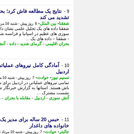
نتایج یک مطالعه فاش کرد؛ بح
9 -
تشدید می کند
-
-
شفقنا
بین الملل
6 روز پیش - شنبه 10 مرداد 1405، 14:37
شفقنا داده های یک تحلیل علمی نشان 
سوزی های عظیم در اسپانیا و فرانسه شد
- شفقنا – داده های یک ...
بحران اقلیمی
-
گرمای شدید
-
داده
-
آتش
آمادگی کامل نیروهای عملیات
10 -
اردبیل
-
-
تسنیم نیوز
حوادث
7 روز پیش - شنبه 10 مرداد 1405، 12:50
تمامی نیروهای عملیاتی در اردبیل برای 
باش هستند. استانها به گزارش خبرنگار تسن
نشست مشترک ...
آتش سوزی
-
اردبیل
-
مقابله با بحران
-
م
حبس 20 ساله برای مدیر
11 -
خانواده های داغدار
-
-
جالبتر
حوادث
7 روز پیش - شنبه 10 مرداد 1405، 08:27