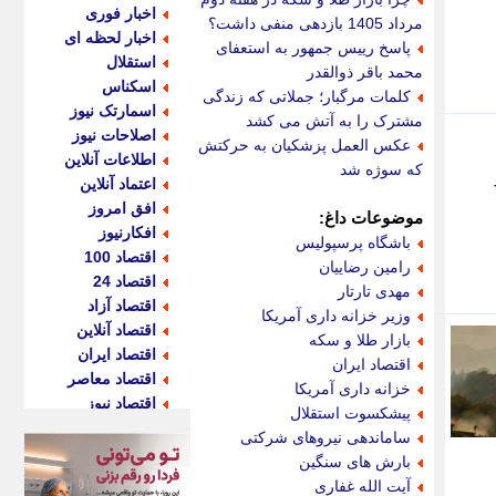
اخبار فوری
مرداد 1405 بازدهی منفی داشت؟
اخبار لحظه ای
پاسخ رییس جمهور به استعفای
استقلال
محمد باقر ذوالقدر
اسکناس
کلمات مرگبار؛ جملاتی که زندگی
اسمارتک نیوز
مشترک را به آتش می کشد
اصلاحات نیوز
عکس العمل پزشکیان به حرکتش
اطلاعات آنلاین
که سوژه شد
اعتماد آنلاین
افق امروز
موضوعات داغ:
افکارنیوز
باشگاه پرسپولیس
اقتصاد 100
رامین رضاییان
اقتصاد 24
مهدی تارتار
اقتصاد آزاد
وزیر خزانه داری آمریکا
اقتصاد آنلاین
بازار طلا و سکه
اقتصاد ایران
اقتصاد ایران
اقتصاد معاصر
خزانه داری آمریکا
اقتصاد نیوز
پیشکسوت استقلال
اکو ایران
ساماندهی نیروهای شرکتی
اکوفارس
بارش های سنگین
اکونگار
آیت الله غفاری