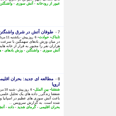
عبور از رودخانه
-
آتش سوزی
-
واشنگتن
طوفان آتش در شرق واشنگتن 
7 -
-
-
تابناک
حوادث
6 روز پیش - یکشنبه 11 مرداد 1405، 11:40
هزاران نفر را مجبور به فرار از خانه های
آتش سوزی
-
واشنگتن
-
وزش بادهای
-
ه
مطالعه ای جدید: بحران اقلی
8 -
اروپا
-
-
شفقنا
بین الملل
6 روز پیش - شنبه 10 مرداد 1405، 23:22
شفقنا زندگی_ داده های یک تحلیل علمی
باعث آتش سوزی های عظیم در اسپانیا و 
شده است. به گزارش سرویس ...
بحران اقلیمی
-
گرمای شدید
-
داده
-
آتش