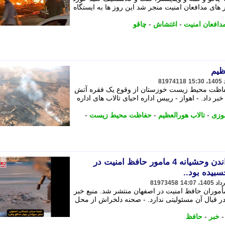
های مدافعان امنیت منجر شد این روز ها به ایستگاه
دافعان امنیت
-
اغتشاش
-
چاقو
ظیم
81974118
 حفاظت محیط زیست خوزستان از وقوع یک فقره آتش
داد. - اهواز - رییس اداره احیای تالاب های اداره
وزی
-
تالاب هورالعظیم
-
حفاظت محیط زیست
-
صحنه دلخراش از محل سوزاندن وحشیانه 4 مامور حافظ امنیت در
بیده بود..
81973458
موران حافظ امنیت در اصفهان منتشر شد. منبع خبر
در قبال آن مسئولیتی ندارد. - صحنه دلخراش از محل
خبر
-
حافظ