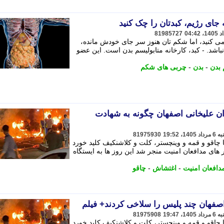
جای رژیم، کبدتان را چک کنید
81985727
ی کنید، اما شکم تان هنوز سر جای خودش مانده،
شد. - کبد، کارخانه متابولیسم بدن است. این عضو
 بدن
-
بدن
-
چربی های شکم
ان علیخانی اصفهان چگونه به شهادت
81975930
چاقو و قمه و وینچستر، کلت و کلاشنکیف کلید خورد
های مدافعان امنیت منجر شد این روز ها به ایستگاه
دافعان امنیت
-
اغتشاش
-
چاقو
صفهان چند پلیس را سلاخی کردند+ فیلم
81975908
چاقو و قمه و وینچستر، کلت و کلاشنکیف کلید خورد