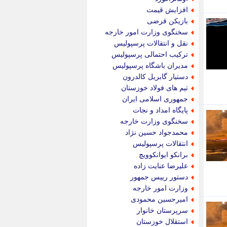
پویه آنلاین
افزایش قیمت
پیام نفت
بازیکن قرضی
تابناک
سخنگوی وزارت امور خارجه
تازه نیوز
نقل و انتقالات پرسپولیس
تبیان
ترکیب احتمالی پرسپولیس
تجارت نیوز
مدیران باشگاه پرسپولیس
تحریریه
دستیار گابریل کالدرون
ترابر نیوز
تیم های فولاد خوزستان
ترفندباز
جمهوری اسلامی ایران
تریبون اقتصاد
پایگاه امداد و نجات
تسنیم نیوز
سخنگوی وزارت خارجه
تک ناک
محمدجواد حسین نژاد
تکراتو
انتقالات پرسپولیس
توریسم آنلاین
برانکو ایوانکوویچ
تولید نیوز
علیرضا عنایت زاده
تیتر فوری
دستور رییس جمهور
تیکنا
وزارت امور خارجه
جاب ویژن
امیرحسین محمودی
جار نیوز
سرپرستان خانوار
جالبتر
استقلال خوزستان