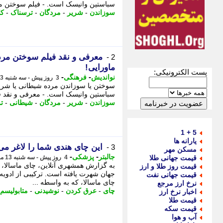
سباستین وانیسک است. - فیلم سوختن مرده یا سوزان
سوزاندن
-
شریر
-
مردگان
-
ترسناک
-
کا
2 -
ماورایی!
پست الکترونیکی:
-
-
نواندیش
فرهنگی
3 روز پیش - سه شنبه 13 مرداد 1405، 22:56
سباستین وانیسک است. - معرفی و نقد فیلم سوخت
سوزاندن
-
شریر
-
مردگان
-
شیطانی
-
ت
5 + 1
یارانه ها
این چای هندی شما را لاغر م
3 -
مسکن مهر
-
-
جالبتر
پزشکی
قیمت جهانی طلا
4 روز پیش - سه شنبه 13 مرداد 1405، 01:17
به گزارش همشهری آنلاین، چای ماسالا،
قیمت روز طلا و ارز
جهان شهرت یافته است. ترکیبی از ادوی
قیمت جهانی نفت
چای ماسالا، که به واسطه ...
نرخ ارز مرجع
چای
-
عرق کردن
-
نوشیدنی
-
متابولیسم
اخبار نرخ ارز
قیمت طلا
قیمت سکه
آب و هوا