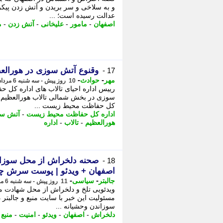
و به سلاخی و سر بریدن و آتش زدن پیکر 
عدالت رسیده است؛ ...
اصفهان
-
مامور
-
علیخانی
-
آتش زدن
-
م
وقنوع آتش سوزی در هورالع
17 -
-
-
مهر
حوادث
10 روز پیش - سه شنبه 6 مرداد 1405، 15:30
رییس اداره احیای تالاب های اداره کل
سوزی در بخش شمالی تالاب هورالعظیم خبر 
کل حفاظت محیط زیست ...
اداره کل حفاظت محیط زیست
-
آتش س
هورالعظیم
-
تالاب
-
اداره
18 -
اصفهان + ویدئو | پوست سرش چس
-
-
جالبتر
سیاسی
11 روز پیش - سه شنبه 6 مرداد 1405، 14:07
ویدئویی تلخ و دلخراش از محل شهادت مأ
مسئولیت این خبر با سایت منبع و جالبتر 
سوزاندن وحشیانه ...
دلخراش
-
اصفهان
-
ویدئو
-
امنیت
-
منبع
-