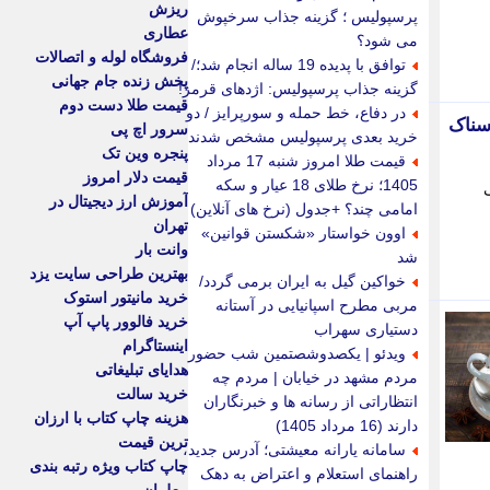
ریزش
پرسپولیس ؛ گزینه جذاب سرخپوش
عطاری
می شود؟
فروشگاه لوله و اتصالات
توافق با پدیده 19 ساله انجام شد؛/
پخش زنده جام جهانی
گزینه جذاب پرسپولیس: اژدهای قرمز!
قیمت طلا دست دوم
در دفاع، خط حمله و سورپرایز / دو
 سوزاندن مردگان شیطانی Evil Dead Burn 2026: ترسناک
سرور اچ پی
خرید بعدی پرسپولیس مشخص شدند
پنجره وین تک
قیمت طلا امروز شنبه 17 مرداد
قیمت دلار امروز
1405؛ نرخ طلای 18 عیار و سکه
ردانی
آموزش ارز دیجیتال در
امامی چند؟ +جدول (نرخ های آنلاین)
تهران
اوون خواستار «شکستن قوانین»
وانت بار
شد
بهترین طراحی سایت یزد
خواکین گیل به ایران برمی گردد/
خرید مانیتور استوک
مربی مطرح اسپانیایی در آستانه
خرید فالوور پاپ آپ
دستیاری سهراب
اینستاگرام
ویدئو | یکصدوشصتمین شب حضور
هدایای تبلیغاتی
مردم مشهد در خیابان | مردم چه
خرید سالت
انتظاراتی از رسانه ها و خبرنگاران
هزینه چاپ کتاب با ارزان
دارند (16 مرداد 1405)
ترین قیمت
سامانه یارانه معیشتی؛ آدرس جدید،
چاپ کتاب ویژه رتبه بندی
راهنمای استعلام و اعتراض به دهک