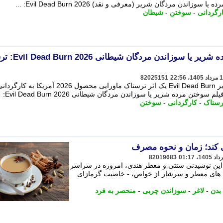
دن مردگان شریر (معرفی و نقد) Evil Dead Burn 2026: ...
رگردانی
-
سوختن
-
شیطان
معرفی و نقد فیلم سوختن مرده شریر یا
82025151
سوختن یا سوزاندن مرده شیطانی یا شریر Evil Dead Burn یک اثر ترسناک ماورایی محصول 2026 آمریکا به کارگ
ن مرده شریر یا سوزاندن مردگان شیطانی Evil Dead Burn 2026:
رسناک
-
کارگردانی
-
سوختن
ی کند؛ زمان و نحوه مصرف
82019683
 این نوشیدنی سنتی و معطر هندی، امروزه در سراسر
ه های معطر و سرشار از خواص، - خاصیت گرمازای
 بدن
-
لاغر
-
سوزاندن چربی
-
منحصر به فرد