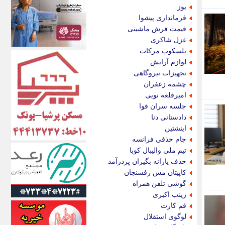
اکونیوز
یوز
الف
فرمانداری پیشوا
انتشار آنلاین
قیمت فرش ماشینی
اندیشه قرن
غزل شاکری
اندیشه معاصر
تلسکوپ مرکات
اندیشه ها
لوازم آرایش
انرژی پرس
تجهیزات نیروگاهی
ای استخدام
چشمه زعفران
ایتنا
امیرقلعه نویی
ایراف
جلسه سران قوا
ایران آرت
دادستانی دنا
ایران آنلاین
اینشتین
ایران زندگی
جام حذفی فرانسه
ایران فوری
تیم ملی والیبال کوبا
ایرانی روز
حذف یارانه بگیران پردرآمد
ایرانیتال
کاپیتان مس رفسنجان
ایرنا
گوشی تلفن همراه
ایسکانیوز
زینب اکبری
ایسنا
قم کارت
ایکنا
لوگوی استقلال
ایلنا