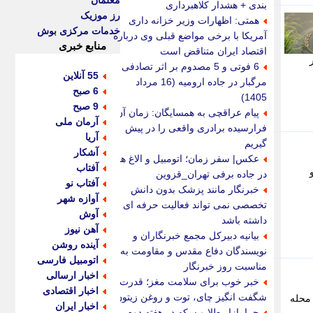
معلمان
بندی + هشدار کلاهبرداری
رز موزیک
همتی: اظهارات وزیر خزانه داری
خدمات مرکزی بوش
آمریکا با برخی مواضع قبلی وی درباره
منابع خبری
اقتصاد ایران متناقض است
6 فوتی و 5 مصدوم بر اثر تصادفی
55 آنلاین
مرگبار در جاده ارومیه (16 مرداد
6 صبح
1405)
9 صبح
پیام عراقچی به همسایگان: زمان آن
آرمان ملی
فرارسیده برادری واقعی را در پیش
آریا
گیریم
آشکار
عکس| سفر زمان؛ اتومبیل و الاغ ها
آفتاب
و
در جاده برفی تهران_قزوین
آفتاب نو
خبرنگار مانند پزشک بدون دانش
آوازه شهر
تخصصی نمی تواند فعالیت حرفه ای
آوش
داشته باشد
آهن نیوز
بیانیه دبیرکل مجمع خبرنگاران و
آینده روشن
نویسندگان دفاع مقدس و مقاومت به
اتومبیل فارسی
مناسبت روز خبرنگار
اخبار ارسالی
خبر خوب برای سلامت مغز؛ قدرت
اخبار اقتصادی
شگفت انگیز چای، توت و روغن زیتون
رد محله
اخبار ایران
چرا بازار طلا و سکه در هفته دوم