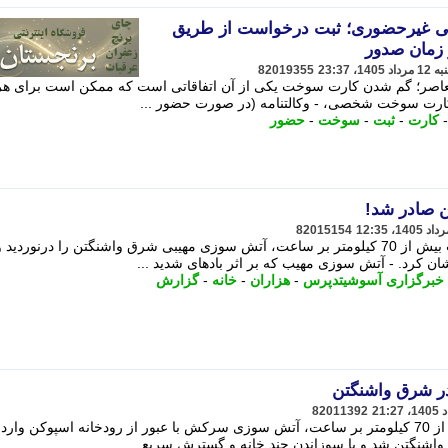
 غیرحضوری؛ ثبت درخواست از طریق
82019355
معاصر؛ گم شدن کارت سوخت یکی از آن اتفاقاتی است که ممکن است برای هر
بود کارت سوخت شخصی، - وکالتنامه (در صورت حضور ...
کارت
-
ثبت
-
سوخت
-
حضور
ن صادر شد!
82015154
در میان وزش باد های سهمگین با سرعت بیش از 70 کیلومتر بر ساعت، آتش سوزی مهیبی شرق واشنگتن را درنوردید 
یشان کرد. - آتش سوزی مهیب که بر اثر بادهای شدید ...
خبرگزاری آسوشیتدپرس
-
هزاران
-
خانه
-
گزارش
در شرق واشنگتن
82011392
در پی وزش بادهای شدید با سرعت بیش از 70 کیلومتر بر ساعت، آتش سوزی سرکش با عبور از رودخانه اسپوکن وا
اشنگتن شد و با سوزاندن چند خانه و گسترش سریع ...