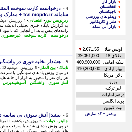
بازار کار
افغانستان
درخواست کارت سوخت المثنی
4 -
تاجیکستان
سامانه fcs.niopdc.ir + مدارک و زمان صدور
ویدئو های ورزشی
-
-
زیرنویس نیوز
اقتصادی
4 روز پیش - دوشنبه 12 مرداد 1405، 23:37
طنز و کاریکاتور
به گزارش پایگاه خبری تحلیلی اندیشه 
بازار آتی سکه
رانندهای پیش بیاید. از آنجایی که با ن
درخواست
-
کارت سوخت
-
غیرحضوری
-
اونس طلا
2,671.55
▼
طلای 18
39,051,000
هشدار تخلیه فوری در واشنگت
5 -
سکه امامی
460,900,000
-
-
تابناک
بین الملل
5 روز پیش - دوشنبه 12 مرداد 1405، 12:35
بهار ازادی
410,200,000
دلار امریکا
هزاران نفر را مجبور به فرار از خانه ها
یورو
آتش سوزی
-
واشنگتن
-
آسوشیتدپرس
-
لیر ترکیه
درهم امارات
پوند انگلیس
بیت کویین
بیشتر + کد نمایش
ببینید| آتش سوزی بی سابقه 
6 -
-
-
جالبتر
حوادث
5 روز پیش - یکشنبه 11 مرداد 1405، 21:27
های شمالی شهر اسپوکن در شرق ایالت و