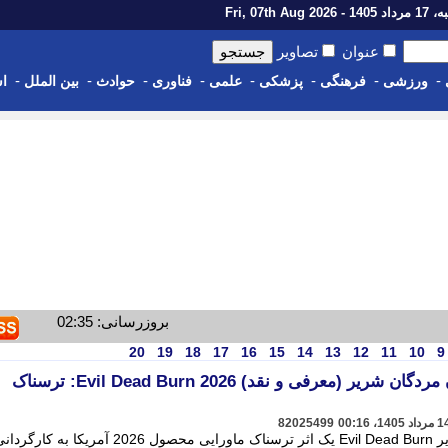
1 - Fri, 07th Aug 2026
عنوان
تصاویر
-
-
-
-
-
-
-
-
ورزشی
فرهنگی
پزشکی
علمی
فناوری
حوادث
بین الملل
اس
بروزرسانی: 02:35
20
19
18
17
16
15
14
13
12
11
10
9
فیلم سوختن مرده یا سوزاندن مردگان شریر (معرفی و نقد) Evil Dead Burn 2026: ترسناک
82025499
سوختن یا سوزاندن مرده شیطانی یا شریر Evil Dead Burn یک اثر ترسناک ماورایی محصول 2026 آمریکا به کارگ