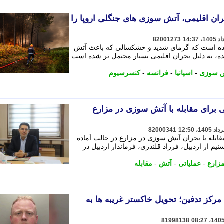
ران اقلیمی، آتش سوزی های جنگلی اروپا را
82001273
داده است که گرمای شدید و خشکسالی که باعث آتش
ه، به دلیل بحران اقلیمی بسیار محتمل تر شده است.
 سوزی
-
اسپانیا
-
فرانسه
-
کنسرسیوم
ی برای مقابله با آتش سوزی در مزارع
82000341
مقابله با بحران آتش سوزی در مزارع در حالت آماده
یم از اردبیل، فرزاد قلندری، فرماندار اردبیل در
زارع
-
عملیاتی
-
آتش
-
مقابله
 یک مرکز تدفین؛ تحویل خاکستر غریبه ها به
81998138