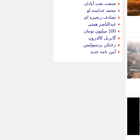
جام جم
صنعت نفت آبادان
جدید پرس
محمد خدابنده لو
جماران
تصادف زنجیره ای
جوان ایرانی
عبدالناصر همتی
جهان مانا
100 میلیون تومان
جهان نگر
گابریل کالدرون
جهان نیوز
رختکن پرسپولیس
چطور
آیین نامه جدید
چمپیونات
چمدون
چه خبر
حادثه 24
حرف تو
حوادث پلاس
حوزه نیوز
خبر آنلاین
خبر جنوب
خبر سیاسی
خبر گردون
خبر ورزشی
خبرجو