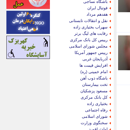
باشگاه نساجی
اینتیتر
فوتبال ایران
ایونا نیوز
هفدهم مرداد
بازتاب آنلاین
نقل و انتقالات تابستانی
باشگاه خبرنگاران
سهراب بختیاری زاده
باغستان نیوز
رقابت های لیگ برتر
بامبوک
رییس کل بانک مرکزی
ببین و بخون
مجلس شورای اسلامی
بدینسان
رییس جمهور آمریکا
بنکر
آذربایجان غربی
بیت ران
افزایش قیمت ها
پارس فوتبال
امام خمینی (ره)
پارسینه
باشگاه ذوب آهن
پارسینه پلاس
تخت بیمارستان
پاز آنلاین
مسعود پزشکیان
پاس گل
کل بانک مرکزی
پانا
بختیاری زاده
پرتو نیوز
رفاه اجتماعی
پرسون
شورای اسلامی
پنجره نیوز
سخنگوی وزارت
پویامگ
اولدترافورد