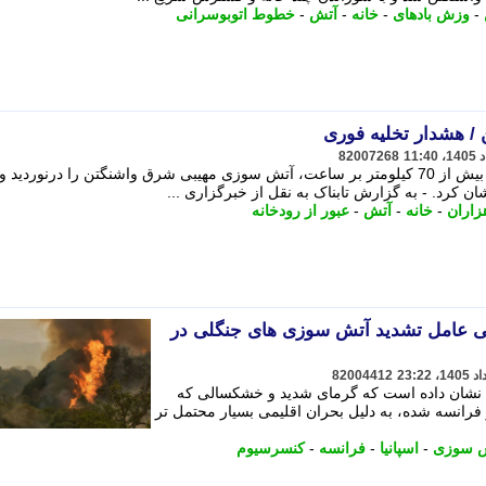
-
وزش بادهای
-
خانه
-
آتش
-
خطوط اتوبوسرانی
/ هشدار تخلیه فوری
82007268
در میان وزش بادهای سهمگین با سرعت بیش از 70 کیلومتر بر ساعت، آتش سوزی مهیبی شرق واشنگتن را درنوردید و
شان کرد. - به گزارش تابناک به نقل از خبرگزاری ...
زاران
-
خانه
-
آتش
-
عبور از رودخانه
می عامل تشدید آتش سوزی های جنگلی در
82004412
 نشان داده است که گرمای شدید و خشکسالی که
فرانسه شده، به دلیل بحران اقلیمی بسیار محتمل تر
 سوزی
-
اسپانیا
-
فرانسه
-
کنسرسیوم