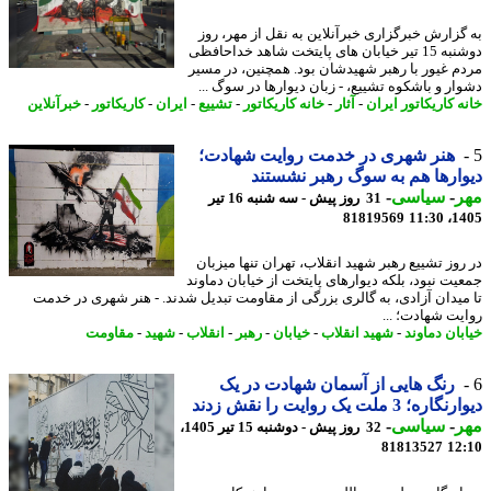
گزارش خبرگزاری خبرآنلاین به نقل از مهر، روز
دوشنبه 15 تیر خیابان های پایتخت شاهد خداحافظی
م غیور با رهبر شهیدشان بود. همچنین، در مسیر
ار و باشکوه تشییع، - زبان دیوارها در سوگ ...
 کاریکاتور ایران
-
آثار
-
خانه کاریکاتور
-
تشییع
-
ایران
-
کاریکاتور
-
خبرآنلاین
هنر شهری در خدمت روایت شهادت؛
ارها هم به سوگ رهبر نشستند
ر
-
سیاسی
-
31 روز پیش - سه شنبه 16 تیر
81819569
1405
روز تشییع رهبر شهید انقلاب، تهران تنها میزبان
یت نبود، بلکه دیوارهای پایتخت از خیابان دماوند
میدان آزادی، به گالری بزرگی از مقاومت تبدیل شدند. - هنر شهری در خدمت
یت شهادت؛ ...
بان دماوند
-
شهید انقلاب
-
خیابان
-
رهبر
-
انقلاب
-
شهید
-
مقاومت
رنگ هایی از آسمان شهادت در یک
ه؛ 3 ملت یک روایت را نقش زدند
ر
-
سیاسی
-
32 روز پیش - دوشنبه 15 تیر 1405،
81813527
12