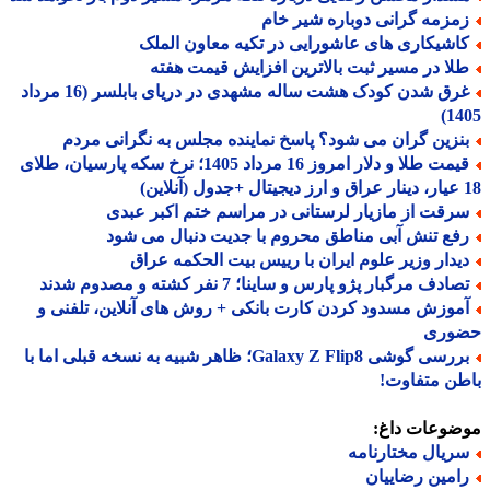
مزمه گرانی دوباره شیر خام
اشیکاری های عاشورایی در تکیه معاون الملک
لا در مسیر ثبت بالاترین افزایش قیمت هفته
غرق شدن کودک هشت ساله مشهدی در دریای بابلسر (16 مرداد
14
نزین گران می شود؟ پاسخ نماینده مجلس به نگرانی مردم
قیمت طلا و دلار امروز 16 مرداد 1405؛ نرخ سکه پارسیان، طلای
رقت از مازیار لرستانی در مراسم ختم اکبر عبدی
فع تنش آبی مناطق محروم با جدیت دنبال می شود
یدار وزیر علوم ایران با رییس بیت الحکمه عراق
ادف مرگبار پژو پارس و ساینا؛ 7 نفر کشته و مصدوم شدند
موزش مسدود کردن کارت بانکی + روش های آنلاین، تلفنی و
وری
بررسی گوشی Galaxy Z Flip8؛ ظاهر شبیه به نسخه قبلی اما با
ن متفاوت!
ضوعات داغ:
ریال مختارنامه
امین رضاییان