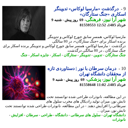
درگذشت «مارسیا لوکاس» تدوینگر
کاری «جنگ ستارگان»
 آرا نیوز
-
فرهنگی
-
69 روز پیش - شنبه 9
14، 12:52
81559553
سیا لوکاس، همسر سابق جورج لوکاس و تدوینگر
برنده اسکار برای «جنگ ستارگان»، در 80 سالگی
ذشت. - مارسیا لوکاس، همسر سابق جورج لوکاس و تدوینگر برنده اسکار برای
ارگان ، در 80 سالگی درگذشت.
 ستارگان
-
تدوین
-
تدوینگر
-
ستارگان
-
اسکار
-
جایزه اسکار
-
جنگ
درمان سرطان با نور | دستاوردی تازه
محققان دانشگاه تهران
 آرا نیوز
-
پزشکی
-
69 روز پیش - شنبه 9
14، 11:02
81558648
این مطالعه، نانوذرات طراحی شده توانستند تحت
ش نور، میزان تولید رادیکال های مخرب سلول های
انی را افزایش دهند. - در این مطالعه، نانوذرات طراحی شده توانستند تحت
 نور، میزان ...
شگاه تهران
-
سلول های سرطانی
-
دانشگاه
-
طراحی
-
سرطان
-
افزایش
-
وذرات