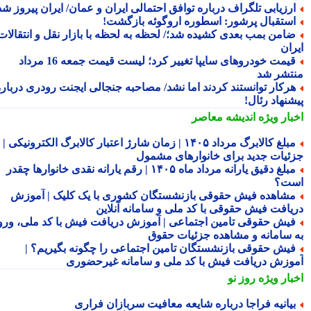
رزیابی تلگراف درباره توافق احتمالی ایران و عمان/ ایران پیروز شد
ستقبال پرشور: اسطوره اروگوئه بازگشت!
امن بمب بعدی کشیده شد؛/ لحظه به لحظه با بازار نقل و انتقالات
ران
قیمت خودروهای سایپا تغییر کرد؛ لیست قیمت جمعه 16 مرداد
تشر شد
رکار توانستند کردند اما نشد/ مصاحبه جنجالی ایجنت رودری درباره
شنهاد رئال!
بار ویژه
اندیشه معاصر
مبلغ کالابرگ مرداد ۱۴۰۵ | زمان شارژ اعتبار کالابرگ الکترونیکی |
ئیات جدید برای خانوارهای مشمول
مبلغ دقیق یارانه مرداد ماه ۱۴۰۵ | رقم یارانه نقدی خانوارها چقدر
ت؟
شاهده فیش حقوقی بازنشستگان کشوری با یک کلیک | آموزش
یافت فیش حقوقی با کد ملی و سامانه آنلاین
یش حقوقی تامین اجتماعی | آموزش دریافت فیش با کد ملی، ورود
 سامانه و مشاهده جزئیات حقوق
یش حقوقی بازنشستگان تامین اجتماعی را چگونه بگیریم؟ |
وزش دریافت فیش با کد ملی و سامانه غیرحضوری
بار ویژه
روز نو
یانیه فراجا درباره شایعه معافیت سربازان فراری