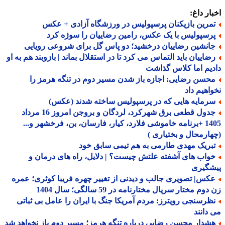
ار داغ:
مرین بازیکنان پرسپولیس در ورزشگاه آزادی + عکس
رسپولیس با یک عکس، رامین رضاییان را سوژه کرد
انشین رضاییان درخشید؛ دو پاس گل برای شروعی رویایی
ضاییان باید التماس می کرد تا در استقلال بماند | بازوبند هم به او
یم اما کلاس گذاشت
حسن رضایی: اجازه باز شدن مسیر دوم در تنگه هرمز را
اهیم داد
رمایه هایی که در پرسپولیس ساخته شدند (عکس)
جدول قطعی برق شهرکرد، لردگان و بروجن امروز 16 مرداد
1405 +برنامه خاموشی فلارد، کیار، فارسان، بن، فرخشهر و...
ارمحال و بختیاری )
بریک مهدی طارمی به هم تیمی سابق خود
واب های آشفته علتش چیست؟ | دلایل، راه های درمان و
شگیری
کس| تصویری جالب و دیدنی از تغییر چهره فریبا کوثری؛ عمره
وم مختار سریال مختارنامه در 59 سالگی؛ سال 1404
ظرسنجی رویترز: مردم آمریکا جنگ با ایران را عامل بی ثباتی
دانند
شدار محسن رضایی درباره تنگه هرمز؛ مسیر دوم باز نخواهد شد