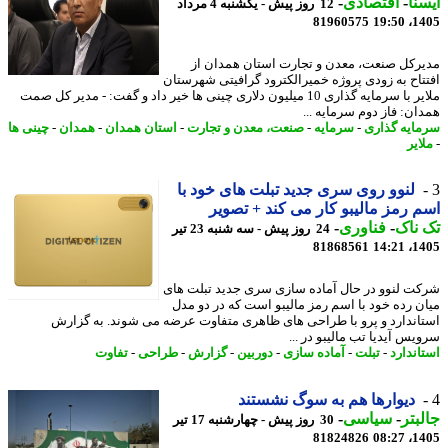
نا
-
اقتصادی
-
12 روز پیش - یکشنبه 4 مرداد
81960575
1405
رکل صنعت، معدن و تجارت استان همدان از
تاح به زودی پروژه خمیرالکترود گرافیتی شهرستان
ملایر با سرمایه گذاری 10 میلیون دلاری چینی ها خیر داد و گفت: - مدیر کل صمت
ان: فاز دوم سرمایه ...
ایه گذاری
-
سرمایه
-
صنعت، معدن و تجارت
-
استان همدان
-
همدان
-
چینی ها
ایر
لنوو روی سری جدید تبلت های خود با
 رمز مالیبو کار می کند + تصویر
ناک
-
فناوری
-
24 روز پیش - سه شنبه 23 تیر
81868561
1405
ت لنوو در حال آماده سازی سری جدید تبلت های
ن رده خود با اسم رمز مالیبو است که در دو مدل
اندارد و پرو با طراحی های ظاهری متفاوت عرضه می شوند. به گزارش
یس آیدیا تب مالیبو در ...
اندارد
-
تبلت
-
آماده سازی
-
دوربین
-
گزارش
-
طراحی
-
تفاوت
دیوارها هم به سوگ نشستند
بتر
-
سیاسی
-
30 روز پیش - چهارشنبه 17 تیر
81824826
1405