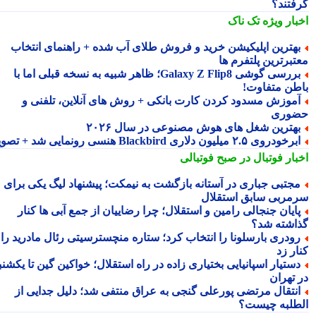
فتند؟
بار ویژه
تک ناک
هترین اپلیکیشن خرید و فروش طلای آب شده + راهنمای انتخاب
تبرترین پلتفرم ها
بررسی گوشی Galaxy Z Flip8؛ ظاهر شبیه به نسخه قبلی اما با
طن متفاوت!
موزش مسدود کردن کارت بانکی + روش های آنلاین، تلفنی و
وری
هترین شغل های هوش مصنوعی در سال ۲۰۲۶
رخودروی ۲.۵ میلیون دلاری Blackbird هنسی رونمایی شد + تصویر
بار فوتبال در صبح فوتبالی
جتبی جباری در آستانه بازگشت به نیمکت؛ پیشنهاد لیگ یکی برای
مربی سابق استقلال
ایان جنجالی رامین و استقلال؛ چرا رضاییان از جمع آبی ها کنار
اشته شد؟
ودری بارسلونا را انتخاب کرد؛ ستاره منچسترسیتی رئال مادرید را
ر زد
ستیار اسپانیایی بختیاری زاده در راه استقلال؛ خواکین گین تا یکشنبه
 تهران
نتقال مرتضی پورعلی گنجی به عراق منتفی شد؛ دلیل جدایی از
طلبه چیست؟