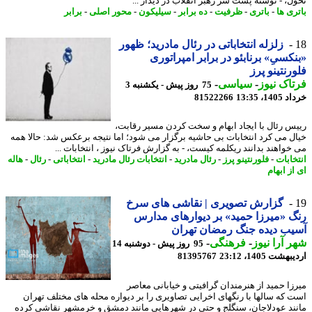
ل، - نوشته پشت سر رهبر انقلاب در دیدار ...
ری ها
-
باتری
-
ظرفیت
-
ده برابر
-
سیلیکون
-
محور اصلی
-
برابر
زلزله انتخاباتی در رئال مادرید؛ ظهور
کسیِ» برنابئو در برابر امپراتوری
رنتینو پرز
اک نیوز
-
سیاسی
-
75 روز پیش - یکشنبه 3
14، 13:35
81522266
س رئال با ایجاد ابهام و سخت کردن مسیر رقابت،
ل می کرد انتخابات بی حاشیه برگزار می شود؛ اما نتیجه برعکس شد: حالا همه
خواهند بدانند ریکلمه کیست، - به گزارش فرتاک نیوز ، انتخابات ...
خابات
-
فلورنتینو پرز
-
رئال مادرید
-
انتخابات رئال مادرید
-
انتخاباتی
-
رئال
-
هاله
ز ابهام
گزارش تصویری | نقاشی های سرخ
 «میرزا حمید» بر دیوارهای مدارس
ب دیده جنگ رمضان تهران
 آرا نیوز
-
فرهنگی
-
95 روز پیش - دوشنبه 14
شت 1405، 23:12
81395767
زا حمید از هنرمندان گرافیتی و خیابانی معاصر
 که سالها با رنگهای اخرایی تصاویری را بر دیواره محله های مختلف تهران
ند عودلاجان، سنگلج و حتی در شهرهایی مانند دمشق و خرمشهر نقاشی کرده