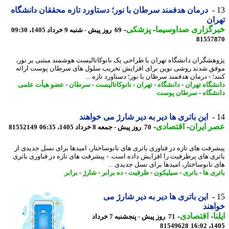
درمان هدفمند سرطان با نور؛ دستاورد تازه محققان دانشگاه
ان
رگزاری صداوسیما
-
پزشکی
-
69 روز پیش - شنبه 9 خرداد 1405، 09:30
81557
هشگران دانشگاه تهران با طراحی یک نانوکاتالیست هوشمند مبتنی بر نور،
ق شدند روشی نوین برای افزایش تخریب سلول های سرطان پوست ارائه
د؛ - درمان هدفمند سرطان با نور؛ دستاورد تازه ...
شگاه تهران
-
دانشگاه
-
تهران
-
نانوکاتالیست
-
سرطان
-
عضو هیأت علمی
شگاه
-
سرطان پوست
این باتری ها دیر به دیر شارژ می خواهند
 ایران
-
اقتصادی
-
70 روز پیش - جمعه 8 خرداد 1405، 06:35
81552149
رفت های تازه در فناوری باتری های نانوساختار، امیدها برای نسل جدیدی از
ری های پرظرفیت را افزایش داده است. - پیشرفت های تازه در فناوری باتری
 نانوساختار، امیدها برای نسل جدیدی ...
ری ها
-
باتری
-
سیلیکون
-
ظرفیت
-
ده برابر
-
شارژ
-
برابر
این باتری ها دیر به دیر شارژ می
هند
ا
-
اقتصادی
-
71 روز پیش - پنجشنبه 7 خرداد
81549628
1405