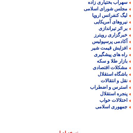
هراب بختیاری زاده
جلس شورای اسلامی
یگ کنفرانس اروپا
یروهای آمریکایی
ر اثر تیراندازی
برگزاری رویترز
کادمی پرسپولیس
فزایش قیمت شیر
اه های پیشگیری
ازار طلا و سکه
شکلات اقتصادی
اشگاه استقلال
قل و انتقالات
سترس و اضطراب
نجره استقلال
ختلالات خواب
مهوری اسلامی
نسخه اصلی