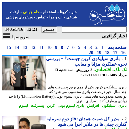
-
-
-
-
خبر
کرونا
استخدام
جام جهانی
اوقات
-
-
-
شرعی
آب و هوا
تماس
ویدئوهای ورزشی
12:21 | 1405/5/16
ار گرافیتی
سرویسها
حه بعد
1
2
3
4
5
6
7
8
9
10
11
12
13
14
15
20
19
18
17
باتری سیلیکون کربن چیست؟ + بررسی
ه عملکرد، مزایا و معایب
ناک
-
اقتصادی
-
3 روز پیش - سه شنبه 13
1، 11:01
82021168
ری سیلیکون کربن یکی از مهم ترین پیشرفت های
 سال اخیر در صنعت باتری محسوب می شود که
توانسته محدودیت های سنتی باتری لیتیوم یونی (Lithium-ion Battery) را تا حد
دی برطرف کند. - مزایای باتری ...
ری
-
سیلیکون
-
افزایش
-
باتری لیتیوم یونی
-
کربن
-
پیشرفت
-
لیتیوم
مدیر کل صمت همدان: فاز دوم سرمایه
ری چینی ها در ملایر اجرا می شود