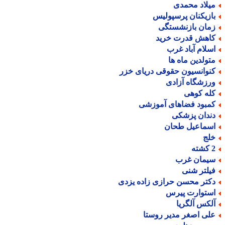
یلاد محمدی
ازیکنان پرسپولیس
مان بازنشستگی
اهش قدرت خرید
سلام آباد غرب
تولدین ماه ها
نوانسیون حقوقی دریای خزر
رزشگاه آزادی
له کوهی
مبود فضاهای آموزشی
ندان پزشکی
سماعیل طحان
لج
ته
یمان غرب
یلتر شنی
کتر محسن حرازی زاده یزدی
ستوارت پیرس
لکس آلگریا
لی اصغر مدیر روستا