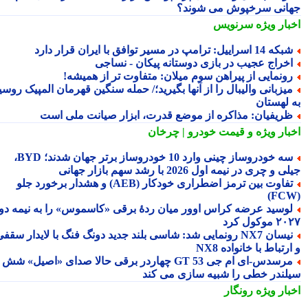
انی سرخپوش می شوند؟
بار ویژه
سرنویس
ه 14 اسراییل: ترامپ در مسیر توافق با ایران قرار دارد
خراج عجیب در بازی دوستانه پیکان - نساجی
ونمایی از پیراهن سوم میلان: متفاوت تر از همیشه!
یزبانی والیبال را از آنها بگیرید؛/ حمله سنگین قهرمان المپیک روسیه
 لهستان
ریفیان: مذاکره از موضع قدرت، ابزار صیانت ملی است
بار ویژه
و قیمت خودرو | چرخان
سه خودروساز چینی وارد 10 خودروساز برتر جهان شدند؛ BYD،
 و چری در نیمه اول 2026 با رشد سهم بازار جهانی
تفاوت بین ترمز اضطراری خودکار (AEB) و هشدار برخورد جلو
وسید عرضه کراس اوور میان ردهٔ برقی «کاسموس» را به نیمه دوم
وکول کرد
نیسان NX7 رونمایی شد: شاسی بلند جدید دونگ فنگ با لایدار سقفی
رتباط با خانواده NX8
مرسدس‑ای ام جی GT 53 چهاردر برقی حالا صدای «اصیل» شش
لندر خطی را شبیه سازی می کند
بار ویژه
رونگار