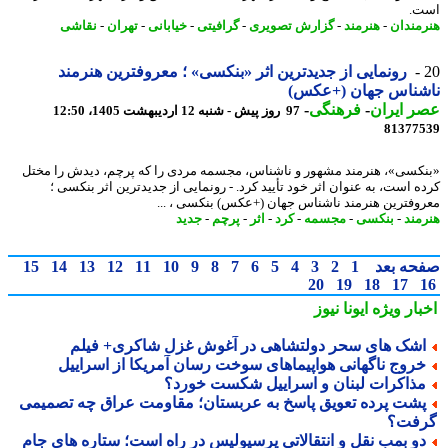
.
مندان
-
هنرمند
-
گزارش تصویری
-
گرافیتی
-
خیابانی
-
تهران
-
نقاشی
رونمایی از جدیدترین اثر «بنکسی» ؛ معروفترین هنرمند
شناس جهان (+عکس)
 ایران
-
فرهنگی
-
97 روز پیش - شنبه 12 اردیبهشت 1405، 12:50
81377
کسی»، هنرمند مشهور و ناشناس، مجسمه مردی را که پرچم، دیدش را مختل
ه است، به عنوان اثر خود تأیید کرد. - رونمایی از جدیدترین اثر بنکسی ؛
وفترین هنرمند ناشناس جهان (+عکس) بنکسی ، ...
مند
-
بنکسی
-
مجسمه
-
کرد
-
اثر
-
پرچم
-
جدید
حه بعد
1
2
3
4
5
6
7
8
9
10
11
12
13
14
15
20
19
18
17
بار ویژه
ایونا نیوز
شک های سحر دولتشاهی در آغوش غزل شاکری+ فیلم
روج ناگهانی هواپیماهای سوخت رسان آمریکا از اسراییل
ذاکرات لبنان و اسراییل شکست خورد؟
شت پرده تعویق پاسخ به عربستان؛ مقاومت عراق چه تصمیمی
فت؟
و بمب نقل و انتقالاتی پرسپولیس در راه است؛ ستاره های جام