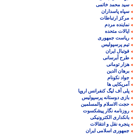
ید محمد خاتمی
پاه پاسداران
رکز ارتباطات
ماینده مردم
یالات متحده
یاست جمهوری
یم پرسپولیس
وتبال ایران
رح آبرسانی
زار تومانی
رهان الدین
واد نکونام
مریکایی ها
لی آف لیگ کنفرانس اروپا
ازی دوستانه پرسپولیس
جت الاسلام والمسلمین
وزنامه نگار پیشکسوت
انکداری الکترونیکی
نجره نقل و انتقالات
مهوری اسلامی ایران