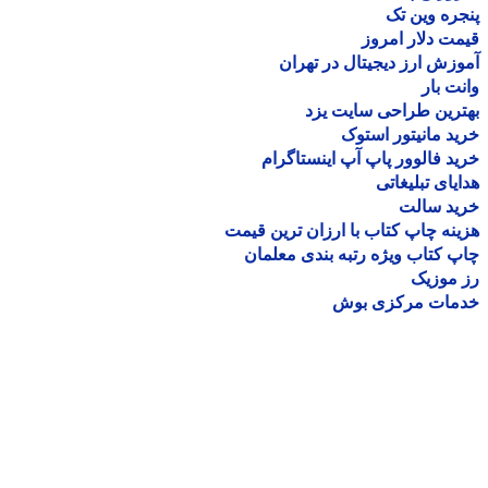
ره وین تک
ت دلار امروز
زش ارز دیجیتال در تهران
ت بار
رین طراحی سایت یزد
د مانیتور استوک
د فالوور پاپ آپ اینستاگرام
یای تبلیغاتی
ید سالت
نه چاپ کتاب با ارزان ترین قیمت
 کتاب ویژه رتبه بندی معلمان
موزیک
مات مرکزی بوش