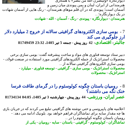
ارنگاره «ولینصرن الله من بنصر» با همکاری
مندانی از ایران، لبنان و یمن پیوندی میان زمین و
ان است؛ پیوندی که در آن قلم موهای هنرمندان، - رنگ هایی از آسمان شهادت
ک دیوارنگاره؛ ...
مندان
-
دیوارنگاره
-
پیوندی
-
رنگ
-
آسمان
-
الله
-
شهادت
بومی سازی الکترودهای گرافیتی سالانه از خروج 2 میلیارد دلار
 جلوگیری می کند
بتر
-
اقتصادی
-
42 روز پیش - جمعه 5 تیر 1405، 23:32
81749459
ر ستاد توسعه فناوری های مواد و ساخت پیشرفته گفت: بومی سازی برخی
ولات استراتژیک از جمله الکترودهای گرافیتی مورد استفاده در صنعت فولاد، -
ی سازی الکترودهای گرافیتی سالانه از ...
ولات استراتژیک
-
بومی سازی
-
گرافیتی
-
توسعه فناوری
-
میلیارد
-
راتژیک
-
محصولات
رومیان باستان چگونه کولوسئوم را در گرمای طاقت فرسا
 نگه می داشتند؟
 ایران
-
ورزشی
-
44 روز پیش - چهارشنبه 3 تیر 1405، 04:05
81734134
امیه های پاپیروسی و حتی نوشته های گرافیتی تبلیغ می کردند که در جریان بازی
چه مقدار سایه برای تماشاگران فراهم خواهد بود. بلونیک ادامه می دهد: -
یان باستان چگونه کولوسئوم را در ...
شاگران
-
کولوسئوم
-
گرافیتی
-
باستان
-
سایه
-
رومیان
-
یکی از