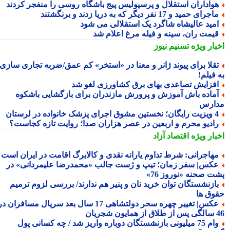
واداران استقلال و پرسپولیس پیج باشگاه روسی را منفجر کردند
جرای حمید و 17 نفر دیگر که به دریا زدند و برنگشتند
مید عالیشاه شاگرد یک استقلالی می شود
یمت ران، سینه و فیله مرغ اعلام شد
بار ویژه
تسنیم نیوز
قلا برای پیوند ژانر و معنا در «استخر» کم عمق/ضربه تجاری سازی
فیلم!
فزایش تصاعدی بهای برق کشاورزی لغو شد
ماده باش آموزش و پرورش مازندران برای بازگشایی باشکوه
ارس
؛ نخستین مشوق اجرای پزشک خانواده در لرستان
ادیو محرم و اربعین در عصر هزاران صدا؛ روایت تازه کجاست؟
بار ویژه
اقتصاد آزاد
هاجرانی: شرط تداوم یارانه نقدی و کالابرگ اقامت در ایران است
کس| سفر زمان؛ تیپ و ژست جالب «محمدرضا علیمردانی» در
ت صحنه «نوروز 76»
ازنشستگان توان خرید نان و پنیر هم ندارند/ بررسی لزوم ترمیم
وق ها
عکس| تغییر چهره سحر دولتشاهی 17 سال بعد سریال مسافران در
شجریان
وام 75 میلیونی بازنشستگان دوباره واریز شد / چه کسانی پول