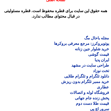
مه حقوق این سایت برای قطره محفوظ است. قطره مسئولیتی
در قبال محتوای مطالب ندارد.
ه باحال مگ
وبروکرز: مرجع معرفی بروکرها
د شلوار جین زنانه
مت گوشی
ان پدیا
احی سایت در مشهد
 نوزاد
لود تلگرام و تلگرام طلایی
د ممبر تلگرام بدون ریزش
اری
شگاه لوله و اتصالات
 زنده جام جهانی
مت طلا دست دوم
ر اچ پی