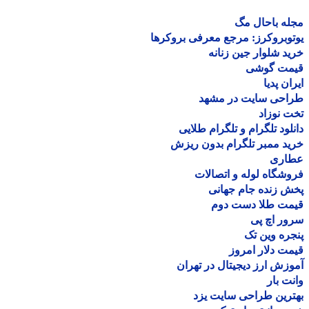
ه باحال مگ
وبروکرز: مرجع معرفی بروکرها
د شلوار جین زنانه
مت گوشی
ان پدیا
احی سایت در مشهد
 نوزاد
لود تلگرام و تلگرام طلایی
د ممبر تلگرام بدون ریزش
اری
شگاه لوله و اتصالات
 زنده جام جهانی
مت طلا دست دوم
ر اچ پی
ره وین تک
ت دلار امروز
زش ارز دیجیتال در تهران
ت بار
رین طراحی سایت یزد