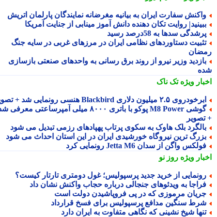
اکنش سفارت ایران به بیانیه مغرضانه نمایندگان پارلمان اتریش
بینید| روایت تکان دهنده دانش آموز مینابی از جنایت آمریکا
رشدگی سدها به 58درصد رسید
ثبیت دستاوردهای نظامی ایران در مرزهای غربی در سایه جنگ
ضان
ازدید وزیر نیرو از روند برق رسانی به واحدهای صنعتی بازسازی
ه
بار ویژه
تک ناک
رخودروی ۲.۵ میلیون دلاری Blackbird هنسی رونمایی شد + تصویر
گوشی M8 Power پوکو با باتری ۸۰۰۰ میلی آمپرساعتی معرفی شد
تصویر
الگرد بلک هاوک به سکوی پرتاب پهپادهای رزمی تبدیل می شود
زرگ ترین نیروگاه خورشیدی ایران در این استان احداث می شود
ولکس واگن از سدان Jetta M6 رونمایی کرد
بار ویژه
روز نو
ونمایی از خرید جدید پرسپولیس؛ غول دومتری تارتار کیست؟
راجا به ویدئوهای جنجالی درباره حجاب واکنش نشان داد
ریان مرموزی که در پی فروپاشیدن دولت است
رط سنگین مدافع پرسپولیس برای فسخ قرارداد
نها شیخ نشینی که نگاهی متفاوت به ایران دارد