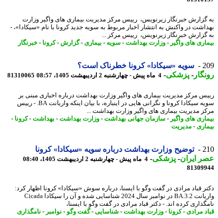
گزارش خبرنگار زیرنویس، رییس مرکز مدیریت بیماری های واگیر وزارت
اشت در واکنش به انتشار اخبار مربوط به سویه جدید کرونا با نام «سیکادا»، -
گزارش خبرنگار زیرنویس، رییس مرکز ...
اری های واگیر
-
وزارت بهداشت
-
سویه
-
بیماری
-
گزارش
-
کرونا
-
خبرنگار
2
سویه «سیکادا» کرونا خطرناک است؟
گار
-
پزشکی
-
4 ماه پیش - چهارشنبه 2 اردیبهشت 1405، 08:57
81310065
س مرکز مدیریت بیماری های واگیر وزارت بهداشت درباره اخباری مبنی بر
سویه سیکادا کرونا و نگرانی هایی در اینباره، با بیان اینکه واریانت BA. - رییس
ز مدیریت بیماری های واگیر وزارت بهداشت ...
اری های واگیر
-
سازمان جهانی بهداشت
-
وزارت بهداشت
-
بهداشت
-
کرونا
-
اری
-
مدیریت
2
توضیح وزارت بهداشت درباره سویه «سیکادا» کرونا
 ایران
-
پزشکی
-
4 ماه پیش - چهارشنبه 2 اردیبهشت 1405، 08:40
81309
ر قباد مرادی در گفت وگو با ایسنا، درباره سوش «سیکادا» کرونا اظهار کرد:
واریانت BA.3.2 در نوامبر سال 2024 شناسایی شده و آن را سیکادا Cicada
گذاری کرده اند. - دکتر قباد مرادی در گفت وگو با ایسنا،
د مرادی
-
کرونا
-
وزارت بهداشت
-
شناسایی
-
گفت وگو
-
نوامبر
-
نامگذاری