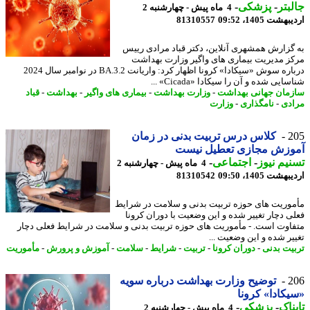
بتر
-
پزشکی
-
4 ماه پیش - چهارشنبه 2
شت 1405، 09:52
81310557
گزارش همشهری آنلاین، دکتر قباد مرادی رییس
ز مدیریت بیماری های واگیر وزارت بهداشت
درباره سوش «سیکادا» کرونا اظهار کرد: واریانت BA.3.2 در نوامبر سال 2024
ایی شده و آن را سیکادا «Cicada» ...
مان جهانی بهداشت
-
وزارت بهداشت
-
بیماری های واگیر
-
بهداشت
-
قباد
دی
-
نامگذاری
-
وزارت
2
کلاس درس تربیت بدنی در زمان
وزش مجازی تعطیل نیست
یم نیوز
-
اجتماعی
-
4 ماه پیش - چهارشنبه 2
شت 1405، 09:50
81310542
وریت های حوزه تربیت بدنی و سلامت در شرایط
ی دچار تغییر شده و این وضعیت با دوران کرونا
اوت است. - مأموریت های حوزه تربیت بدنی و سلامت در شرایط فعلی دچار
یر شده و این وضعیت ...
یت بدنی
-
دوران کرونا
-
تربیت
-
شرایط
-
سلامت
-
آموزش و پرورش
-
مأموریت
2
توضیح وزارت بهداشت درباره سویه
کادا» کرونا
ناک
-
پزشکی
-
4 ماه پیش - چهارشنبه 2