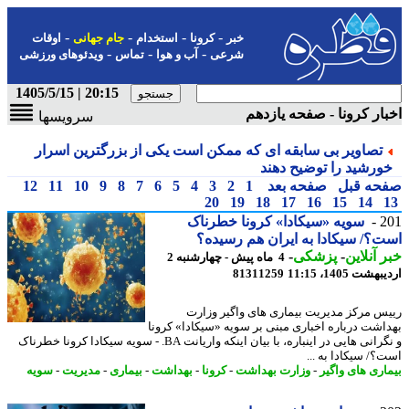
-
-
-
-
خبر
کرونا
استخدام
جام جهانی
اوقات
-
-
-
شرعی
آب و هوا
تماس
ویدئوهای ورزشی
20:15 | 1405/5/15
ار کرونا - صفحه یازدهم
سرویسها
تصاویر بی سابقه ای که ممکن است یکی از بزرگترین اسرار
ورشید را توضیح دهند
حه قبل
صفحه بعد
1
2
3
4
5
6
7
8
9
10
11
12
20
19
18
17
16
15
14
2
سویه «سیکادا» کرونا خطرناک
؟/ سیکادا به ایران هم رسیده؟
 آنلاین
-
پزشکی
-
4 ماه پیش - چهارشنبه 2
شت 1405، 11:15
81311259
س مرکز مدیریت بیماری های واگیر وزارت
اشت درباره اخباری مبنی بر سویه «سیکادا» کرونا
و نگرانی هایی در اینباره، با بیان اینکه واریانت BA. - سویه سیکادا کرونا خطرناک
؟/ سیکادا به ...
اری های واگیر
-
وزارت بهداشت
-
کرونا
-
بهداشت
-
بیماری
-
مدیریت
-
سویه