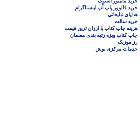
د مانیتور استوک
د فالوور پاپ آپ اینستاگرام
یای تبلیغاتی
ید سالت
نه چاپ کتاب با ارزان ترین قیمت
 کتاب ویژه رتبه بندی معلمان
موزیک
مات مرکزی بوش