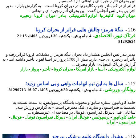
بحران آثار زنجیره ای و تبعاتی دارد که بسیار
ر از تراکم بنادر جنوب کالیفرنیا در دوران کرونا است. - به گزارش بازار ، مدیر
ایی بندر لس آنجلس گفت: این بحران آثار زنجیره ای و تبعاتی ...
ان کرونا
-
کالیفرنیا
-
لوازم الکترونیکی
-
بنادر
-
دوران
-
کرونا
-
زنجیره
2
تنگهٔ هرمز: چالش هایی فراتر از بحران کرونا
اک نیوز
-
اقتصادی
-
4 ماه پیش - یکشنبه 30 فروردین 1405، 21:15
81292
ر بندر لس آنجلس هشدار داد بحران تنگه هرمز از مشکلات کرونا فراتر رفته و
تأثیرات زنجیره ای جدی دارد. بیش از 1700 پرواز در آسیا لغو یا تأخیر داشته اند. - به
رش فرتاک اقتصادی؛ بازار مصرف ...
زم الکترونیکی
-
آسیا
-
بازار آمریکا
-
بحران کرونا
-
تأخیر
-
پرواز
-
بازار
2
سال ها به این تیم اتهامات واهی و بی اساس زدید؛
گار
-
ورزشی
-
4 ماه پیش - یکشنبه 30 فروردین 1405، 16:07
81290713
د کاویانپور، ستاره سابق و محبوب باشگاه پرسپولیس، به شدت نسبت به
یمات فدراسیون و سازمان لیگ معترض است. - به گزارش ورزش سه،
اتی قبل دبیرکل فدراسیون فوتبال در مصاحبه ای غیرمنتظره ...
 کاویانپور
-
پرسپولیس
-
فوتبال ایران
-
دبیرکل فدراسیون فوتبال
-
فوتبال
-
اسیون
-
ایران
2
هشدار دانشگاه علوم پزشکی بیرجند