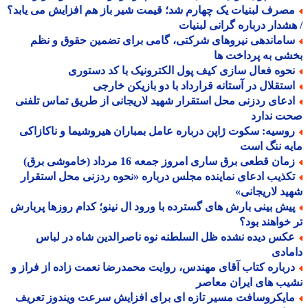
صرف لبنیات یک چهارم شد؛ قیمت شیر باز هم افزایش می یابد؟
شدار درباره گرانی لبنیات
اماندهی نیروهای شرکتی، گامی برای تضمین حقوق و نظم
ی به پرداخت ها
حوه فعال سازی کیف پول الکترونیک با کد دستوری
ستقلال در آستانه قرارداد با دو بازیکن خارجی
دعای ردزنی محل استقرار شهید لاریجانی از طریق تماس تلفنی
ت ندارد
وسیه: سکوت ژاپن درباره عامل بمباران هیروشیما و ناکازاکی
ه ننگ است
ان قطعی برق ساری امروز جمعه 16 مرداد (خاموشی برق)
کذیب ادعای نماینده مجلس درباره «نحوه ردزنی محل استقرار
د لاریجانی»
یش بینی بارش های گسترده با ورود ال نینو؛ کدام روزها پربارش
خواهند بود؟
کس دیده نشده ظل السلطنه نوه ناصرالدین شاه در لباس
ادی
رباره کتاب آقای مهندس، روایت محمدرضا نعمت زاده از فراز و
ب های ایران معاصر
ایکروسافت مسیر تازه ای برای افزایش سرعت ویندوز تعریف