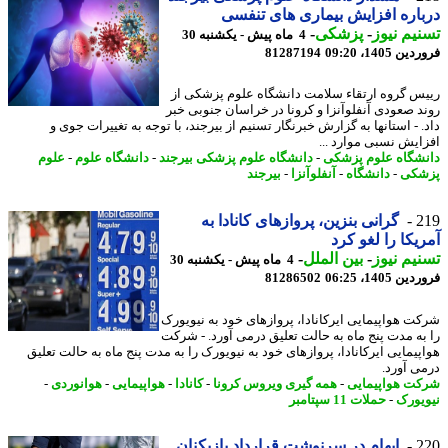
اره افزایش بیماری های تنفسی
یم نیوز
-
پزشکی
-
4 ماه پیش - یکشنبه 30
 1405، 09:20
81287194
س گروه ارتقاء سلامت دانشگاه علوم پزشکی از
د صعودی آنفلوآنزا و کرونا در خراسان جنوبی خبر
. - استانها به گزارش خبرنگار تسنیم از بیرجند، با توجه به تغییرات جوی و
ایش نسبی موارد ...
شگاه علوم پزشکی
-
دانشگاه علوم پزشکی بیرجند
-
دانشگاه علوم
-
علوم
شکی
-
دانشگاه
-
آنفلوآنزا
-
بیرجند
2
گرانی بنزین، پروازهای کانادا به
یکا را لغو کرد
یم نیوز
-
بین الملل
-
4 ماه پیش - یکشنبه 30
 1405، 06:25
81286502
ت هواپیمایی ایرکانادا، پروازهای خود به نیویورک
به مدت پنج ماه به حالت تعلیق درمی آورد. - شرکت
پیمایی ایرکانادا، پروازهای خود به نیویورک را به مدت پنج ماه به حالت تعلیق
ی آورد.
ت هواپیمایی
-
همه گیری ویروس کرونا
-
کانادا
-
هواپیمایی
-
هوانوردی
-
یورک
-
حملات 11 سپتامبر
2
ابهام در سرنوشت قرارداد بازیکنان