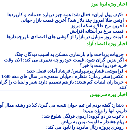
بار ویژه
ایونا نیوز
کیف پول ایران» فعال شد؛ همه چیز درباره خدمات و کاربردها
ونس طلا امروز چند دلار شد؟ آخرین قیمت بازار جهانی
خرین نرخ طلا و سکه امروز
یمت مرغ در آستانه افزایش
یمت روز موبایل در بازار؛ از گوشی های اقتصادی تا پرچمدارها
بار ویژه
اقتصاد آزاد
زییات پرداخت وام بازسازی مسکن به آسیب دیدگان جنگ
گر بنزین گران شود، قیمت خودرو چه تغییری می کند؛ الان وقت
ید خودرو است یا خیر؟
راموشی فشار پرسپولیس/ فرشاد آماده فصل جدید
کس| سفر زمان؛ منظره «خیابان سعدی» در سال های دهه 1340
ریداران لبنیات کم شدند؛ باز هم تصمیم دارند شیر و لبنیات را گران
ند
بار ویژه
سرنویس
یندار: گفته بودم این تیم جوان نتیجه می گیرد/ کلا دو رشته مدال آور
یم، آنها را ویژه ببینید!
عوت در دو گروه: اردوی فرنگی شلوغ شد!
یام هشدار مقاومت یمن به ریاض
ودری پروژه رئال مادرید را نابود می کند!