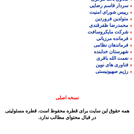
ردار قاسم رضایی
ییس شورای امنیت
تولدین فروردین
حمدرضا ظفرقندی
رکت مایکروسافت
رمانده مرزبانی
رماندهان نظامی
هرستان خدابنده
عمت الله باقری
ناوری های نوین
ژیم صهیونیستی
نسخه اصلی
مه حقوق این سایت برای قطره محفوظ است. قطره مسئولیتی
در قبال محتوای مطالب ندارد.