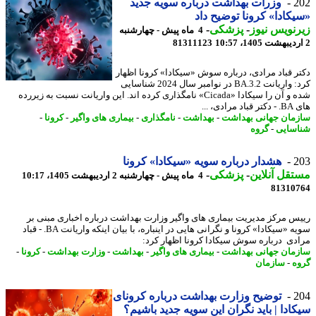
2
وزرات بهداشت درباره سویه جدید
کادا» کرونا توضیح داد
نویس نیوز
-
پزشکی
-
4 ماه پیش - چهارشنبه
81311123
ر قباد مرادی، درباره سوش «سیکادا» کرونا اظهار
کرد: واریانت BA.3.2 در نوامبر سال 2024 شناسایی
شده و آن را سیکادا «Cicada» نامگذاری کرده اند. این واریانت نسبت به زیررده
مرادی، ...
مان جهانی بهداشت
-
بهداشت
-
نامگذاری
-
بیماری های واگیر
-
کرونا
-
سایی
-
گروه
2
هشدار درباره سویه «سیکادا» کرونا
قل آنلاین
-
پزشکی
-
4 ماه پیش - چهارشنبه 2 اردیبهشت 1405، 10:17
81310
س مرکز مدیریت بیماری های واگیر وزارت بهداشت درباره اخباری مبنی بر
سویه «سیکادا» کرونا و نگرانی هایی در اینباره، با بیان اینکه واریانت BA. - قباد
دی درباره سوش سیکادا کرونا اظهار کرد:
مان جهانی بهداشت
-
بیماری های واگیر
-
بهداشت
-
وزارت بهداشت
-
کرونا
-
ه
-
سازمان
2
توضیح وزارت بهداشت درباره کرونای
ادا | باید نگران این سویه جدید باشیم؟