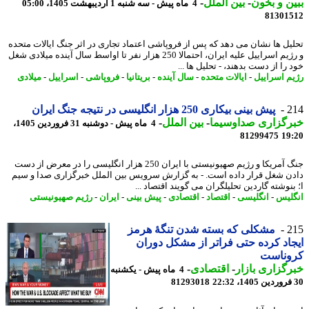
ن و بخون
-
بین الملل
-
4 ماه پیش - سه شنبه 1 اردیبهشت 1405، 05:00
81301
یل ها نشان می دهد که پس از فروپاشی اعتماد تجاری در اثر جنگ ایالات متحده
و رژیم اسراییل علیه ایران، احتمالا 250 هزار نفر تا اواسط سال آینده میلادی شغل
را از دست بدهند، - تحلیل ها ...
م اسراییل
-
ایالات متحده
-
سال آینده
-
بریتانیا
-
فروپاشی
-
اسراییل
-
میلادی
2
پیش بینی بیکاری 250 هزار انگلیسی در نتیجه جنگ ایران
رگزاری صداوسیما
-
بین الملل
-
4 ماه پیش - دوشنبه 31 فروردین 1405،
81299475
19
جنگ آمریکا و رژیم صهیونیستی با ایران 250 هزار انگلیسی را در معرض از دست
ن شغل قرار داده است. - به گزارش سرویس بین الملل خبرگزاری صدا و سیم
نوشته گاردین تحلیلگران می گویند اقتصاد ...
لیس
-
انگلیسی
-
اقتصاد
-
اقتصادی
-
پیش بینی
-
ایران
-
رژیم صهیونیستی
2
مشکلی که بسته شدن تنگهٔ هرمز
اد کرده حتی فراتر از مشکل دوران
وناست
گزاری بازار
-
اقتصادی
-
4 ماه پیش - یکشنبه
81293018