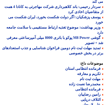
کند
سردار رحیمی: باند کلاهبرداری شرکت مهاجرتی به کانادا 4 همت
متقاضیان اخاذی کرد
وسف پزشکیان: اگر دولت شکست بخورد، ایران شکست می
رد
زیر بهداشت: موضوع تغذیه ارتباط مستقیمی با سلامت جامعه
د
گوشی M8 Power پوکو با باتری 8000 میلی آمپرساعتی معرفی
+ تصویر
مدید مهلت ثبت نام دومین فراخوان شناسایی و جذب استعدادهای
تر در بخش خصوصی
ضوعات داغ:
رمانده انتظامی استان
کریم و معارفه
هلت ثبت نام
حمدرضا نعمت زاده
رمانده انتظامی
امین رضاییان
ئتلاف دریایی
لی لاریجانی