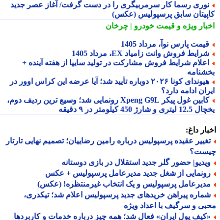
وری رسما کار سرمربیگری را در دست گرفت/ آغاز عصر جدید
پیتان سابق پرسپولیس (عکس)
بار ویژه
و قیمت خودرو | چرخان
یمت پارس نوآ، مرداد 1405
رایط فروش وانت زامیاد EX، مرداد 1405
علام شرایط فروش مشارکت در تولید سایپا از هفته آینده +
شنامه
هیوندای کونا ۲۰۲۶ دوباره تأیید شد؛ آیا عرضه این کراس اوور در
ان ادامه دارد؟
کابین غول پیکر Xpeng G9L رونمایی شد؛ وسیع ترین ردیف دوم،
ری و شارژ 450 کیلومتر در ۹ دقیقه
ار داغ:
غییر عقیده پرسپولیس درباره رامین رضاییان؛ تصمیم نهایی تارتار
ست؟
یدیو| حضور گلر جدید استقلال در بازی دوستانه
ونمایی از شغل جدید مدیرعامل پرسپولیس + عکس
دیرعامل پرسپولیس و یک انتخاب غیرمنتظره! (عکس)
ماره پیراهن خریدهای جدید پرسپولیس اعلام شد؛ تیکدری،
ی و سرگیف با اعداد ویژه
کیف پول ایران» فعال شد؛ همه چیز درباره خدمات و کاربردها