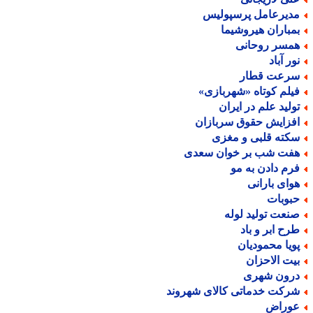
دیرعامل پرسپولیس
مباران هیروشیما
مسر روحانی
ور آباد
رعت قطار
یلم کوتاه «شهربازی»
ولید علم در ایران
فزایش حقوق سربازان
کته قلبی و مغزی
فت شب بر خوان سعدی
رم دادن به مو
وای بارانی
بوبات
نعت تولید لوله
رح ابر و باد
ویا محمودیان
یت الاحزان
رون شهری
رکت خدماتی کالای شهروند
وراض