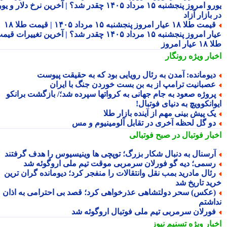
یورو امروز پنجشنبه ۱۵ مرداد ۱۴۰۵ چقدر شد؟ | آخرین نرخ دلار و یورو
بازار آزاد
قیمت طلا ۱۸ عیار امروز پنجشنبه ۱۵ مرداد ۱۴۰۵ | قیمت طلا ۱۸
عیار امروز پنجشنبه ۱۵ مرداد ۱۴۰۵ چقدر شد؟ | آخرین تغییرات قیمت
ار امروز
بار ویژه
رونگار
یومانده: آمدن به رئال رویایی بود که به حقیقت پیوست
صبانیت ترامپ از به بن بست خوردن جنگ با ایران
روژه صعود به جام جهانی به کرواتها سپرده شد؛/ بازگشت برانکو
انکوویچ به دنیای فوتبال!
ک پیش بینی مهم از آینده بازار طلا
و گل لحظه آخری در تقابل آلومینیوم و مس
بار فوتبال در صبح فوتبالی
رسنال به دنبال شکار بزرگ؛ توپچی ها وینیسیوس را هدف گرفتند
سمی؛ دیه گو فورلان سرمربی موقت تیم ملی اروگوئه شد
ئال مادرید بمب نقل وانتقالات را منفجر کرد؛ دیومانده گران ترین
ید تاریخ شد
عکس) سحر دولتشاهی عذرخواهی کرد؛ قصد بی احترامی به اذان
اشتم
ورلان سرمربی تیم ملی فوتبال اروگوئه شد
بار ویژه
تسنیم نیوز