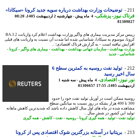
2
توضیحات وزارت بهداشت درباره سویه جدید کرونا «سیکادا»
اک نیوز
-
پزشکی
-
4 ماه پیش - چهارشنبه 2 اردیبهشت 1405، 08:20
81309
رییس مرکز مدیریت بیماری های واگیر وزارت بهداشت اعلام کرد واریانت BA.3.2
نا، موسوم به سیکادا، شناسایی شده اما شدت آن نسبت به واریانت های قبلی
ایش نیافته است. - به گزارش فرتاک اقتصادی؛ ...
رت بهداشت
-
سازمان جهانی بهداشت
-
بهداشت
-
بیماری های واگیر
-
کرونا
-
سایی
-
جدید
2
تولید نفت روسیه به کمترین سطح 6
 اخیر رسید
 نیوز
-
اقتصادی
-
4 ماه پیش - سه شنبه 1
شت 1405، 17:55
81306657
یه ممکن است در آوریل تولید نفت خود را حدود
300 تا 400 هزار بشکه در روز نسبت به میانگین سطح
هده شده در ماه های اول سال کاهش داده باشد که شدیدترین کاهش ماهانه
ید این کشور در شش سال ...
ید نفت
-
تولید
-
همه گیری کرونا
-
روسیه
-
نفت
-
کاهش
-
همه گیری
2
بریتانیا در آستانه بزرگترین شوک اقتصادی پس از کرونا