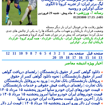
 برتر ایران: از تجربه کرونا تا الگوی
ی اوکراین و روسیه
نه 7
-
ورزشی
-
4 ماه پیش - شنبه 29 فروردین
81283800
1405
یق رقابت ها در فوتبال ایران بار دیگر مسئله
یت قرارداد بازیکنان و تعهدات مالی باشگاه ها را به یکی از چالش های جدی
یل کرده؛ موضوعی که پیش تر در دوران همه گیری کرونا و همچنین در ...
داد بازیکنان
-
فوتبال ایران
-
بازیکنان
-
قرارداد
-
همه گیری کرونا
-
قرارداد
یکنان لیگ برتر
-
اوکراین
حه قبل
صفحه بعد
1
2
3
4
5
6
7
8
9
10
11
12
20
19
18
17
16
15
14
بار ویژه
اندیشه معاصر
انلود گواهی کسر از حقوق بازنشستگان | راهنمای دریافت گواهی
ر از حقوق بازنشستگان | نحوه دانلود گواهی کسر از حقوق
روفایل بازنشستگان بانک تجارت | ورود به پروفایل بازنشستگان
نک تجارت | راهنمای دریافت فیش حقوقی و خدمات بازنشستگان
قیمت خودروهای ایران خودرو سایپا امروز پنجشنبه ۱۵ مرداد ۱۴۰۵ |
قیمت خودروهای ایران خودرو سایپا امروز پنجشنبه ۱۵ مرداد ۱۴۰۵ در
زار | آخرین جدول قیمت محصولات ایران خودرو و سایپا
قیمت ارز دلار یورو امروز پنجشنبه ۱۵ مرداد ۱۴۰۵ | قیمت ارز دلار