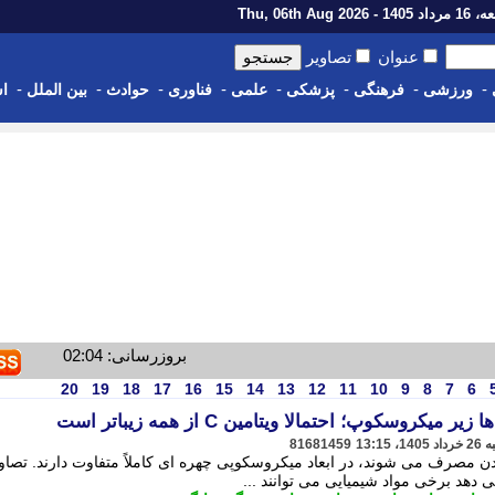
14 - Thu, 06th Aug 2026
عنوان
تصاویر
-
-
-
-
-
-
-
-
ورزشی
فرهنگی
پزشکی
علمی
فناوری
حوادث
بین الملل
اس
بروزرسانی: 02:04
20
19
18
17
16
15
14
13
12
11
10
9
8
7
6
کروسکوپ؛ احتمالا ویتامین C از همه زیباتر است
81681459
ن مصرف می شوند، در ابعاد میکروسکوپی چهره ای کاملاً متفاوت دارند. تصاو
دهد برخی مواد شیمیایی می توانند ...