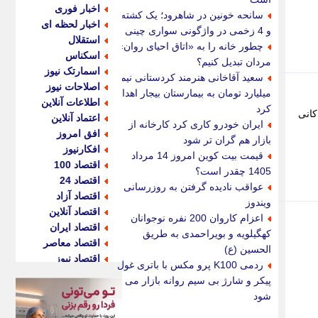
اخبار فوری
سانحه خونین در شاهرود؛ یک کشته
اخبار لحظه ای
و 4 زخمی در واژگونی سواری چینی
استقلال
چطور خانه را به «اتاق احیای روان»
اسکناس
مردان تبدیل کنیم؟
اسمارتک نیوز
سعید آقاخانی هنرمند کردستانی نیم
اصلاحات نیوز
میلیارد تومان به بیمارستان بیجار اهدا
اطلاعات آنلاین
کرد
کانی
اعتماد آنلاین
ایران خودرو کاری کرد کارخانه از
افق امروز
بازار هم گران تر شود
افکارنیوز
قیمت بیت کوین امروز 14 مرداد
اقتصاد 100
1405 چقدر است؟
اقتصاد 24
عواقب نادیده گرفتن به روزرسانی
اقتصاد آزاد
ویندوز
اقتصاد آنلاین
اعزام کاروان 200 نفره نوجوانان
اقتصاد ایران
کهگیلویه و بویراحمدی به طریق
اقتصاد معاصر
الحسین (ع)
اقتصاد نیوز
ردمی K100 پرو مکس با باتری غول
اکو ایران
پیکر و شارژ بی سیم روانه بازار می
اکوفارس
شود
اکونگار