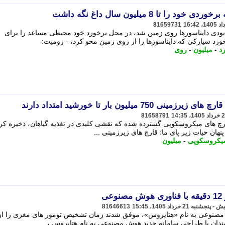
 تا 8 میلیون سال داغ نگه داشت
81659731
دی دایناسورها روی زمین شد، در محل برخورد خود محیطی مساعد را برای
رد سیارکی که دایناسورها را از روی زمین محو کرد، - زومیت:
د
-
میلیون
-
روی
 میلیون بار تا خورشید امتداد دارند
81658791
رچ های میکروسکوپی گسترده شده که نقشی کلیدی در تغذیه گیاهان، ذخیره کر
ان حیات زیر پای ما؛ قارچ های زیرزمینی ...
یکروسکوپی
-
میلیون
ی
81646613