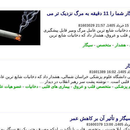
هشدار یک پزشک: هر نخ سیگار شما را 11 دقیقه به مرگ نزدیک تر می
81603029
خانیات شایع ترین عامل مرگ ومیر قابل پیشگیری
قلب و عروق، هشدار داد که دخانیات شایع ترین
-
هشدار
-
متخصص
-
سیگار
ار
81601389
انشگاه علوم پزشکی خراسان شمالی، هشدار داد که دخانیات شایع ترین عا
لبی است. - نوشته پشت سر رهبر انقلاب در دیدار ...
م پزشکی
-
متخصص قلب و عروق
-
بیماری های قلبی
-
دخانیات
-
عضو هیات عل
ار و تأثیر آن بر کاهش عمر
81600379
، دکتر لیلا حسینی، متخصص قلب، با تأکید بر اینکه مصرف حتی یک نخ سیگار به 