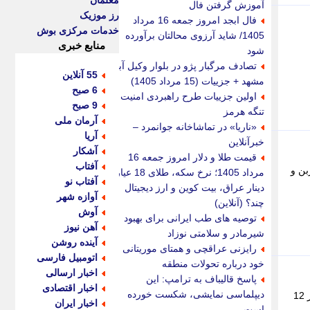
معلمان
آموزش گرفتن فال
رز موزیک
فال ابجد امروز جمعه 16 مرداد
خدمات مرکزی بوش
1405/ شاید آرزوی محالتان برآورده
منابع خبری
شود
تصادف مرگبار پژو در بلوار وکیل آباد
55 آنلاین
مشهد + جزییات (15 مرداد 1405)
6 صبح
اولین جزییات طرح راهبردی امنیت
9 صبح
تنگه هرمز
آرمان ملی
«ناریا» در تماشاخانه جوانمرد –
آریا
خبرآنلاین
آشکار
قیمت طلا و دلار امروز جمعه 16
آفتاب
بن و
مرداد 1405؛ نرخ سکه، طلای 18 عیار،
آفتاب نو
دینار عراق، بیت کوین و ارز دیجیتال
آوازه شهر
چند؟ (آنلاین)
آوش
توصیه های طب ایرانی برای بهبود
آهن نیوز
شیرمادر و سلامتی نوزاد
آینده روشن
رایزنی عراقچی و همتای موریتانی
اتومبیل فارسی
خود درباره تحولات منطقه
اخبار ارسالی
پاسخ قالیباف به ترامپ: این
اخبار اقتصادی
دیپلماسی نمایشی، شکست خورده
دانشمندان با طراحی سامانه جدید هوش مصنوعی به نام «هتایروس»، موفق شدند زمان تشخیص تومور های مغزی را از 12
اخبار ایران
است