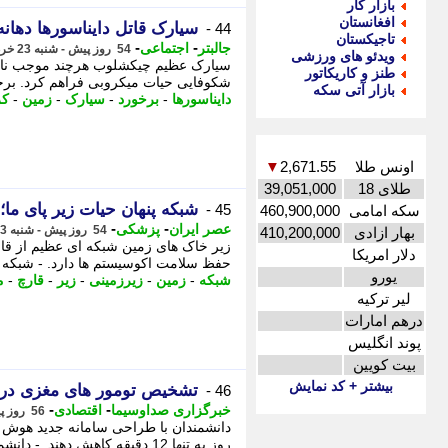
بازار کار
افغانستان
سیارک قاتل دایناسورها دهانه برخوردی خود را
44 -
تاجیکستان
-
-
جالبتر
اجتماعی
54 روز پیش - شنبه 23 خرداد 1405، 16:42
ویدئو های ورزشی
سیارک عظیم چیکشلوب هرچند موجب نابو
طنز و کاریکاتور
شکوفایی حیات میکروبی فراهم کرد. برخو
بازار آتی سکه
دایناسورها
-
برخورد
-
سیارک
-
زمین
-
کر
اونس طلا
2,671.55
▼
طلای 18
39,051,000
شبکه پنهان حیات زیر پای ما؛ قارچ های زیرزمینی 750
45 -
سکه امامی
460,900,000
-
-
عصر ایران
پزشکی
54 روز پیش - شنبه 23 خرداد 1405، 14:35
بهار ازادی
410,200,000
زیر خاک های زمین شبکه ای عظیم از قا
دلار امریکا
حفظ سلامت اکوسیستم ها دارد. - شبکه پنه
یورو
شبکه
-
زمین
-
زیرزمینی
-
زیر
-
قارچ
-
م
لیر ترکیه
درهم امارات
پوند انگلیس
بیت کویین
بیشتر + کد نمایش
تشخیص تومور های مغزی در 12 دقیقه با فناوری هوش مصنوع
46 -
-
-
خبرگزاری صداوسیما
اقتصادی
56 روز پیش - پنجشنبه 21 خرداد 1405، 15:45
روز به تنها 12 دقیقه کاهش دهند. - دانشمندان با طراحی سامانه جدید هوش مصنوعی به نام هتایروس ،