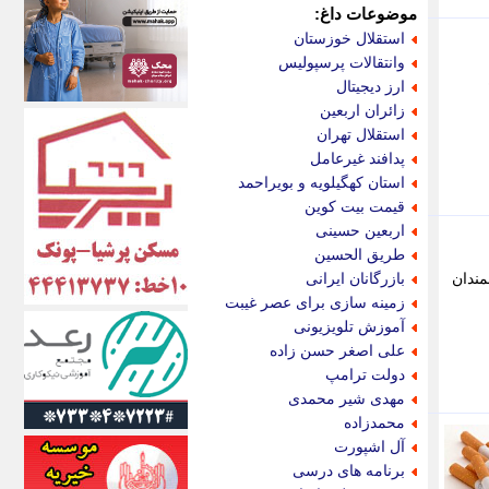
اکونیوز
موضوعات داغ:
الف
استقلال خوزستان
انتشار آنلاین
وانتقالات پرسپولیس
اندیشه قرن
ارز دیجیتال
اندیشه معاصر
زائران اربعین
اندیشه ها
استقلال تهران
انرژی پرس
پدافند غیرعامل
ای استخدام
استان کهگیلویه و بویراحمد
ایتنا
قیمت بیت کوین
ایراف
اربعین حسینی
ایران آرت
طریق الحسین
ایران آنلاین
انشمندان
بازرگانان ایرانی
ایران زندگی
زمینه سازی برای عصر غیبت
ایران فوری
آموزش تلویزیونی
ایرانی روز
علی اصغر حسن زاده
ایرانیتال
دولت ترامپ
ایرنا
مهدی شیر محمدی
ایسکانیوز
محمدزاده
ایسنا
آل اشپورت
ایکنا
برنامه های درسی
ایلنا