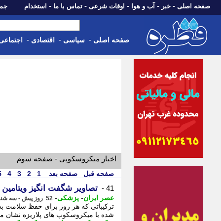
-
-
-
-
-
صفحه اصلی
خبر
آب و هوا
اوقات شرعی
تماس با ما
استخدام
جمعه، 16 مرداد 05
-
-
-
صفحه اصلی
سیاسی
اقتصادی
اجتماعی
اخبار میکروسکوپی - صفحه سوم
صفحه قبل
صفحه بعد
1
2
3
4
5
تصاویر شگفت انگیز ویتامین ها زیر می
41 -
-
-
عصر ایران
پزشکی
52 روز پیش - سه شنبه 26 خرداد 1405، 13:15
ترکیباتی که هر روز برای حفظ سلامت بد
شده با میکروسکوپ های پلاریزه نشان می 