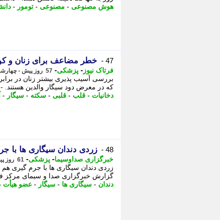
هوش مصنوعی
-
مصنوعی
-
تومور
-
دانش
خطر مضاعف برای زنان و کو
47 -
-
-
فرتاک نیوز
پزشکی
57 روز پیش - چهارشنبه 20 خرداد 1405، 21:25
بررسی آسیب پذیری بیشتر زنان در برابر 
که در معرض دود سیگار والدین هستند. - 
دخانیات
-
قلب
-
قلبی
-
سکته
-
سیگار
-
آ
زردی دندان سیگاری ها با ج
48 -
-
-
خبرگزاری صداوسیما
پزشکی
61 روز پیش - یکشنبه 17 خرداد 1405، 13:00
زردی دندان سیگاری ها با جرم گیری هم پ
گزارش خبرگزاری صدا و سیمای مرکز فار
دندان
-
سیگاری ها
-
سیگار
-
عضو هیأت ع