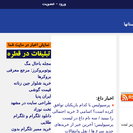
-
ورود
عضویت
تانها
مجله باحال مگ
یوتوبروکرز: مرجع معرفی
بروکرها
خرید شلوار جین زنانه
قیمت گوشی
ایران پدیا
اخبار داغ:
طراحی سایت در مشهد
پرسپولیس با کدام بازیکنان توافق
تخت نوزاد
کرده است؟ اسامی 3 خرید احتمالی
دانلود تلگرام و تلگرام
را ببینید / سه نام داغ در لیست
طلایی
یر ثبت
پرسپولیس؛ آخرین خبر از خریدهای
خرید ممبر تلگرام بدون
جدید سرخ ها / نقل وانتقالات