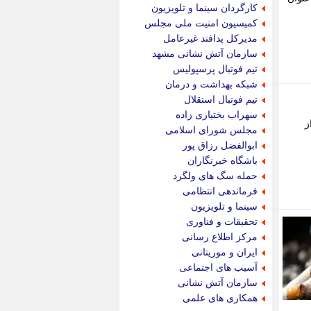
جام جم
کارگردان سینما و تلویزیون
جدید پرس
کمیسیون امنیت ملی مجلس
جماران
مدیرکل پدافند غیرعامل
جوان ایرانی
سازمان آتش نشانی مشهد
جهان مانا
تیم فوتبال پرسپولیس
جهان نگر
شبکه بهداشت و درمان
جهان نیوز
تیم فوتبال استقلال
چطور
سهراب بختیاری زاده
ز
چمپیونات
مجلس شورای اسلامی
چمدون
ابوالفضل رزاق پور
چه خبر
باشگاه خبرنگاران
حادثه 24
حمله سگ های ولگرد
حرف تو
فرماندهی انتظامی
حوادث پلاس
سینما و تلویزیون
حوزه نیوز
تحقیقات و فناوری
خبر آنلاین
مرکز اطلاع رسانی
خبر جنوب
ایران و موریتانی
خبر سیاسی
آسیب های اجتماعی
خبر گردون
سازمان آتش نشانی
خبر ورزشی
همکاری های علمی
خبرجو