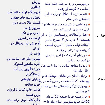
ریزش
پرسپولیس وارد مرحله جدید شد؛
عطاری
اسامی 3 گزینه لو رفت
فروشگاه لوله و اتصالات
نتیجه بازی استقلال تهران مقابل
پخش زنده جام جهانی
استقلال خوزستان
قیمت طلا دست دوم
رونمایی از خرید جدید پرسپولیس؛
سرور اچ پی
غول دومتری تارتار کیست؟
پنجره وین تک
نقل وانتقالات پرسپولیس داغ تر از
تار در
قیمت دلار امروز
همیشه؛ 3 خرید بزرگ سرخ ها در
آموزش ارز دیجیتال در
آستانه نهایی شدن | آخرین لیست
تهران
گزینه های تارتار لو رفت
وانت بار
خبر تلخ آخر هفته | امیر حیدری
بهترین طراحی سایت یزد
درگذشت +عکس
خرید مانیتور استوک
ویدیو| مدافع سابق بارسا با پیراهن
خرید فالوور پاپ آپ
رئال مادرید!
اینستاگرام
ردپای آلمان در بقایای موشک ها و
بن و
هدایای تبلیغاتی
پهپادهای کشف شده در فرودگاه جهرم
خرید سالت
پیروزی پُرگل استقلال مقابل همنام
هزینه چاپ کتاب با ارزان
خوزستانی
ترین قیمت
فال شمع فردا جمعه 16 مرداد
چاپ کتاب ویژه رتبه بندی
1405؛ طالع متولدین تمام ماه ها +