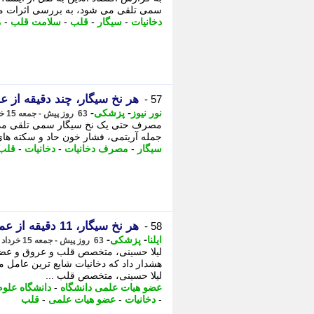
سمی تلقی می شود، به بررسی اثرات منف
دخانیات
-
سیگار
-
قلب
-
سلامت قلب
-
م
هر نخ سیگار، چند دقیقه از ع
57 -
-
-
نور نیوز
پزشکی
63 روز پیش - جمعه 15 خرداد 1405، 12:15
مصرف حتی یک نخ سیگار سمی تلقی می 
جمله آریتمی، فشار خون حاد و سکته های 
سیگار
-
مصرف دخانیات
-
دخانیات
-
قلب
هر نخ سیگار، 11 دقیقه از عمر انسان می کاهد
58 -
-
-
ایلنا
پزشکی
63 روز پیش - جمعه 15 خرداد 1405، 11:52
لیلا حسینی، متخصص قلب و عروق و عض
هشدار داد که دخانیات شایع ترین عامل 
لیلا حسینی، متخصص قلب ...
عضو هیات علمی دانشگاه
-
دانشگاه علو
-
دخانیات
-
عضو هیات علمی
-
قلب