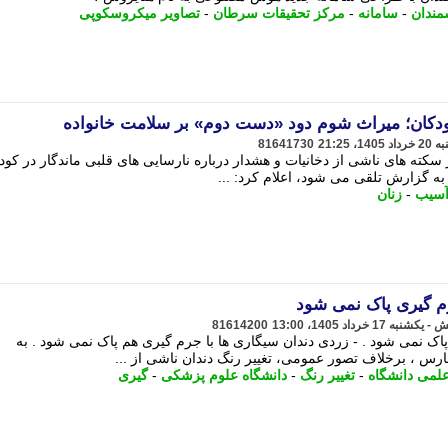
مندان
-
سامانه
-
مرکز تحقیقات سرطان
-
تصاویر میکروسکوپی
دکان؛ میراث شوم دود «دست دوم» بر سلامت خانواده
81641730
سکته های ناشی از دخانیات و هشدار درباره نارسایی های قلبی ماندگار در کود
به گزارش تلقی می شود، اعلام کرد: ...
سیب
-
زنان
رم گیری پاک نمی شود
81614200
اک نمی شود . - زردی دندان سیگاری ها با جرم گیری هم پاک نمی شود . به
س ، برخلاف تصور عمومی، تغییر رنگ دندان ناشی از ...
لمی دانشگاه
-
تغییر رنگ
-
دانشگاه علوم پزشکی
-
گیری