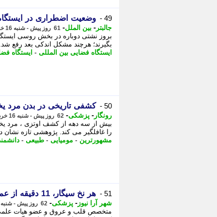
وضعیت اضطراری در ایستگاه فض
49 -
-
-
جالبتر
بین الملل
61 روز پیش - شنبه 16 خرداد 1405، 19:17
بروز نشتی دوباره در بخش روسی ایستگاه ف
بگیرند؛ هرچند مشکل اندکی بعد رفع شد.
ایستگاه فضایی بین المللی
-
ایستگاه فضا
کشفی تاریخی در بدن مرد ی
50 -
-
-
رونگار
پزشکی
62 روز پیش - شنبه 16 خرداد 1405، 12:48
را غافلگیر می کند. پژوهشی تازه نشان د
مشهورترین
-
مومیایی
-
طبیعی
-
دانشمند
هر نخ سیگار، 11 دقیقه از عمر انسان می کاهد
51 -
-
-
شهر آرا نیوز
پزشکی
62 روز پیش - شنبه 16 خرداد 1405، 11:48
متخصص قلب و عروق و عضو هیات علمی 