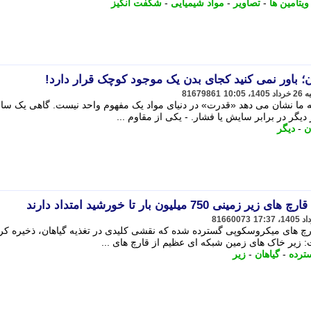
ویتامین ها
-
تصاویر
-
مواد شیمیایی
-
شگفت انگیز
ن؛ باور نمی کنید کجای بدن یک موجود کوچک قرار دارد!
81679861
ه ما نشان می دهد «قدرت» در دنیای مواد یک مفهوم واحد نیست. گاهی یک ساخ
گر در برابر سایش یا فشار. - یکی از مقاوم ...
ن
-
دیگر
7 میلیون بار تا خورشید امتداد دارند
81660073
رچ های میکروسکوپی گسترده شده که نقشی کلیدی در تغذیه گیاهان، ذخیره کر
 زیر خاک های زمین شبکه ای عظیم از قارچ های ...
ترده
-
گیاهان
-
زیر