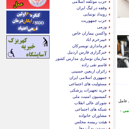
حزب موتلفه اسلامی
اینتیتر
وقفه در لیگ ایران
ایونا نیوز
رویداد نونمایی
بازتاب آنلاین
حزب جمهوریت
باشگاه خبرنگاران
وزمی
باغستان نیوز
واکسن بیماران خاص
بامبوک
خیبرخرم اباد
ببین و بخون
فرمانداری تویسرکان
بدینسان
خبرگزاری فارس اردبیل
بنکر
سازمان نوسازی مدارس کشور
بیت ران
قاسم تقی زاده
پارس فوتبال
زائران اربعین حسینی
پارسینه
جمهوری اسلامی ایران
پارسینه پلاس
مسئولیت های اجتماعی
پاز آنلاین
خرید تجهیزات پزشکی
پاس گل
کمیسیون امنیت ملی
پانا
 عامل
شورای عالی انقلاب
پرتو نیوز
شبکه های اجتماعی
می
-
پرسون
مشاوران خانواده
پنجره نیوز
هیئت رییسه مجلس
پویامگ
رسیدن به آرزوها