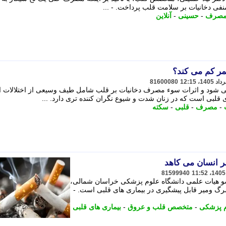
ی دخانیات بر سلامت قلب پرداخت. - ...
صرف
-
حسینی
-
آنلاین
مر کم می کند؟
81600080
شود و اثرات سوء مصرف دخانیات بر قلب شامل طیف وسیعی از اختلالات ا
قلبی است که در زنان شدت و شیوع نگران کننده تری دارد. ...
-
مصرف
-
قلبی
-
سکته
81599940
و هیات علمی دانشگاه علوم پزشکی خراسان شمالی،
مرگ ومیر قابل پیشگیری در بیماری های قلبی است. -
م پزشکی
-
متخصص قلب و عروق
-
بیماری های قلبی