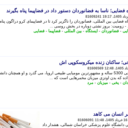
ایی؛ ناسا به فضانوردان دستور داد در فضاپیما پناه بگیرند
81609241
ضایی بین المللی، فضانوردان را ناگزیر کرد تا در فضاپیمای کرو دراگون پناه
 - زومیت: بروز نشتی دوباره در بخش روسی ...
یی
-
فضانوردان
-
ایستگاه
-
بین المللی
-
فضاپیما
-
فضایی
خی؛ ساکنان زنده میکروسکوپی اش
81606569
بیش از سه دهه از کشف اوتزی ، مرد یخی 5300 ساله و مشهورترین مومیایی طبیعی اروپا، می گذرد و او همچنان د
اده که بدن اوتزی میزبان مخمرهایی است که ...
ان
-
یخی
-
میزبان
-
مرد
81606091
دانشگاه علوم پزشکی خراسان شمالی، هشدار داد