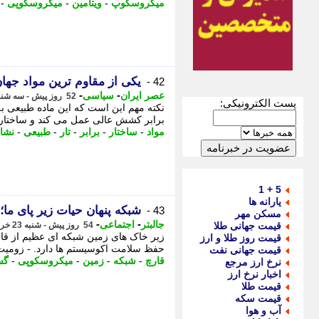
میکروسکوپ
-
ویتامین
-
میکروسکوپی
-
یکی از مقاوم ترین مواد جها
42 -
-
-
عصر ایران
سیاسی
52 روز پیش - سه شنبه 26 خرداد 1405، 10:05
پست الکترونیکی:
نکته مهم این است که این ماده طبیعی ب
برابر کشش عالی عمل می کند و ساختار دی
مواد
-
ساختار
-
برابر
-
تار
-
طبیعی
-
نشا
5 + 1
یارانه ها
شبکه پنهان حیات زیر پای ما؛ قارچ های زیر زمینی 50
43 -
مسکن مهر
-
-
جالبتر
اجتماعی
قیمت جهانی طلا
54 روز پیش - شنبه 23 خرداد 1405، 17:37
زیر خاک های زمین شبکه ای عظیم از قا
قیمت روز طلا و ارز
حفظ سلامت اکوسیستم ها دارد. - زومیت:
قیمت جهانی نفت
قارچ
-
شبکه
-
زمین
-
میکروسکوپی
-
گس
نرخ ارز مرجع
اخبار نرخ ارز
قیمت طلا
قیمت سکه
آب و هوا