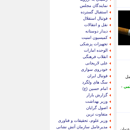
پویه آنلاین
نمایندگان مجلس
پیام نفت
استقبال گسترده
تابناک
فوتبال استقلال
تازه نیوز
نقل و انتقالات
تبیان
دیدار دوستانه
تجارت نیوز
کمیسیون امنیت
تحریریه
تجهیزات پزشکی
ترابر نیوز
الوحده امارات
ترفندباز
انقلاب فرهنگی
تریبون اقتصاد
علی لاریجانی
تسنیم نیوز
خودروی سواری
تک ناک
فوتبال ایران
مل
تکراتو
سگ های ولگرد
توریسم آنلاین
می
-
امام حسین (ع)
تولید نیوز
گزارش بازار
تیتر فوری
وزیر بهداشت
تیکنا
اصول گرایان
جاب ویژن
متفاوت ترین
جار نیوز
وزیر علوم، تحقیقات و فناوری
جالبتر
مدیرعامل سازمان آتش نشانی
عنوان