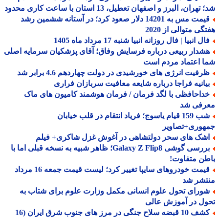
هران، البرز و اصفهان تعطیل، 13 استان با ساعت کاری محدود
قیمت مس به 14201 دلار صعود کرد؛ در آستانه ششمین رشد
گی متوالی از 2020
ل انبیا | فال روزانه انبیا شنبه 17 مرداد ماه 1405
شدار ربیعی درباره فرسایش وفاق؛ آقای پزشکیان سرمایه اصلی
 اعتماد مردم است
رفیت انرژی های خورشیدی در دولت چهاردهم 4.6 برابر شد
یانیه فراجا درباره شایعه معافیت سربازان فراری
داحافظی با لگد فرمان / فرمان هوشمند کامیون های ماک
رفی شد
شب 159 قیام یاسوج؛ فریاد انتقام در قلب خیابان
هوری+تصاویر
شک های سحر دولتشاهی در آغوش غزل شاکری+ فیلم
بررسی گوشی Galaxy Z Flip8؛ ظاهر شبیه به نسخه قبلی اما با
ن متفاوت!
قیمت خودروهای سایپا تغییر کرد؛ لیست قیمت جمعه 16 مرداد
تشر شد
ورای تحول علوم انسانی مکمل وزارت علوم برای شتاب به
ل در آموزش عالی
کشف 10 قبضه سلاح جنگی در مرز های جنوب شرق ایران (16