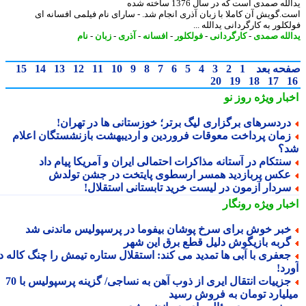
یدالله صمدی است که در سال 1376 ساخته شده
.گویش آن کاملا با زبان آذری انجام شد. - سارای نام فیلمی افسانه ای
لور به کارگردانی یدالله ...
لله صمدی
-
کارگردانی
-
فولکلور
-
افسانه
-
آذری
-
زبان
-
نام
حه بعد
1
2
3
4
5
6
7
8
9
10
11
12
13
14
15
20
19
18
17
بار ویژه
روز نو
ردسرهای برگزاری لیگ برتر؛ خوزستانی ها در تهران!
مان پرداخت معوقات فروردین و اردیبهشت بازنشستگان اعلام
؟
نتکام در آستانه مذاکرات احتمالی ایران و آمریکا پیام داد
کس پربازدید همسر ارسطوی پایتخت در جشن تولدش
ردار آزمون در لیست خرید تابستانی استقلال!
بار ویژه
رونگار
بر خوش برای سرخ پوشان بیفوما در پرسپولیس ماندنی شد
ربه بازیگوش دلیل قطع برق این شهر
عفری با آبی ها تمدید می کند: استقلال ستاره تیمش را چنگ کاله در
د!
جزییات انتقال ایری از ذوب آهن به نساجی/ گزینه پرسپولیس با 70
لیارد تومان به فروش رسید