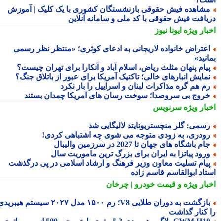
شاهده فیش حقوقی بازنشستگان کشوری با یک کلیک | آموزش
یافت فیش حقوقی با کد ملی و سامانه آنلاین
بار ویژه
ایونا نیوز
عتراض خانواده لاریجانی به ادعای کوثری؛ «منتظر نظر رسمی
نید»
یام پنهان مثلث ریاض، اسلام آباد و آنکارا برای تهران چیست؟
مایش انبارهای خالی؛ تاکتیک آمریکا برای عبور از باتلاق جنگ؟
م هم گره مذاکرات لبنان و اسراییل را باز نکرد
روج بی سروصدا؛ سوخت رسان های آمریکا چمدان بستند
بار ویژه
سرنویس
سمی: گلر منچستریونایتد لالیگایی شد
ودری، به زودی متوجه می شوی چه اشتباهی کردی!
ام باشگاه های جهان تا 2027 در سرزمین والیبال
رود پیاتزا به ایران برای بزرگ ترین ماموریت سال
یام تسلیت معاون وزیر فرهنگ و ارشاد اسلامی در پی درگذشت
تاد ابوالقاسم قاسم زاده
بار ویژه
و قیمت خودرو | چرخان
بازگشت به دوران طلایی V8؛ رم ۱۵۰۰ مدل ۲۰۲۷ سیستم هیبریدی
 کنار گذاشت