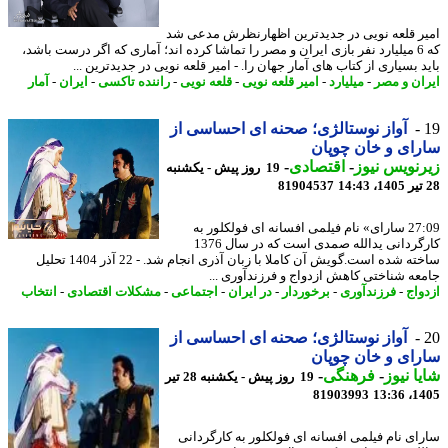
ر قلعه نویی در جدیدترین اظهارنظرش مدعی شد
که 6 میلیارد نفر بازی ایران و مصر را تماشا کرده اند؛ آماری که اگر درست باشد،
 بسیاری از کتاب های آمار جهان را. - امیر قلعه نویی در جدیدترین ...
ان و مصر
-
میلیارد
-
امیر قلعه نویی
-
قلعه نویی
-
راننده تاکسی
-
ایران
-
آمار
آواز نوستالژی؛ صحنه ای احساسی از
ای و خان چوپان
نویس نیوز
-
اقتصادی
-
19 روز پیش - یکشنبه
81904537
27:09 سارای» نام فیلمی افسانه ای فولکلور به
کارگردانی یدالله صمدی است که در سال 1376
ساخته شده است.گویش آن کاملا با زبان آذری انجام شد. - 22 آذر 1404 تحلیل
عه شناختی کاهش ازدواج و فرزندآوری ...
واج
-
فرزندآوری
-
برخوردار
-
در ایران
-
اجتماعی
-
مشکلات اقتصادی
-
انتخاب
آواز نوستالژی؛ صحنه ای احساسی از
ای و خان چوپان
ا نیوز
-
فرهنگی
-
19 روز پیش - یکشنبه 28 تیر
81903993
1405
ای نام فیلمی افسانه ای فولکلور به کارگردانی