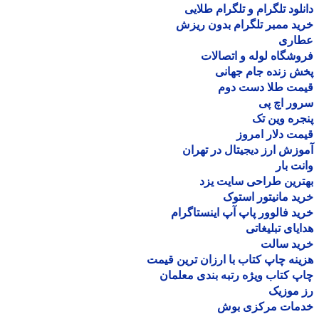
لود تلگرام و تلگرام طلایی
د ممبر تلگرام بدون ریزش
اری
شگاه لوله و اتصالات
 زنده جام جهانی
مت طلا دست دوم
ر اچ پی
ره وین تک
ت دلار امروز
زش ارز دیجیتال در تهران
ت بار
رین طراحی سایت یزد
د مانیتور استوک
د فالوور پاپ آپ اینستاگرام
یای تبلیغاتی
ید سالت
نه چاپ کتاب با ارزان ترین قیمت
 کتاب ویژه رتبه بندی معلمان
موزیک
مات مرکزی بوش