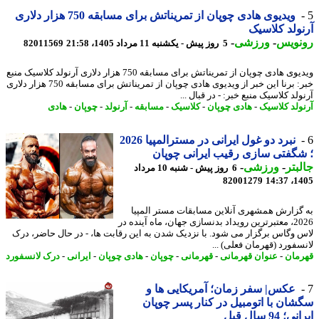
ویدیوی هادی چوپان از تمریناتش برای مسابقه 750 هزار دلاری
ولد کلاسیک
نویس
-
ورزشی
-
5 روز پیش - یکشنبه 11 مرداد 1405، 21:58
82011569
ویدیوی هادی چوپان از تمریناتش برای مسابقه 750 هزار دلاری آرنولد کلاسیک منبع
خبر: برنا این خبر از ویدیوی هادی چوپان از تمریناتش برای مسابقه 750 هزار دلاری
لد کلاسیک منبع خبر: - در قبال ...
ولد کلاسیک
-
هادی چوپان
-
کلاسیک
-
مسابقه
-
آرنولد
-
چوپان
-
هادی
نبرد دو غول ایرانی در مسترالمپیا 2026
گفتی سازی رقیب ایرانی چوپان
بتر
-
ورزشی
-
6 روز پیش - شنبه 10 مرداد
82001279
1405
گزارش همشهری آنلاین مسابقات مستر المپیا
2026، معتبرترین رویداد بدنسازی جهان، ماه آینده در
 وگاس برگزار می شود. با نزدیک شدن به این رقابت ها، - در حال حاضر، درک
سفورد (قهرمان فعلی) ...
مان
-
عنوان قهرمانی
-
قهرمانی
-
چوپان
-
هادی چوپان
-
ایرانی
-
درک لانسفورد
عکس| سفر زمان؛ آمریکایی ها و
ان با اتومبیل در کنار پسر چوپان
 94 سال قبل