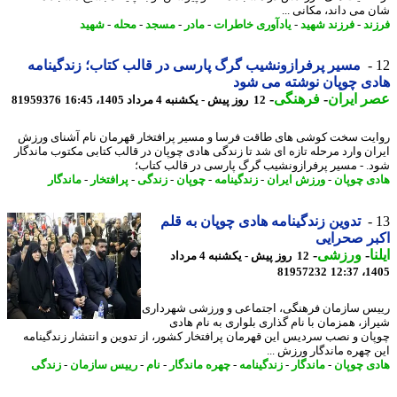
 می داند، مکانی ...
ند
-
فرزند شهید
-
یادآوری خاطرات
-
مادر
-
مسجد
-
محله
-
شهید
مسیر پرفرازونشیب گرگ پارسی در قالب کتاب؛ زندگینامه
ی چوپان نوشته می شود
 ایران
-
فرهنگی
-
12 روز پیش - یکشنبه 4 مرداد 1405، 16:45
81959376
یت سخت کوشی های طاقت فرسا و مسیر پرافتخار قهرمان نام آشنای ورزش
ان وارد مرحله تازه ای شد تا زندگی هادی چوپان در قالب کتابی مکتوب ماندگار
. - مسیر پرفرازونشیب گرگ پارسی در قالب کتاب؛
ی چوپان
-
ورزش ایران
-
زندگینامه
-
چوپان
-
زندگی
-
پرافتخار
-
ماندگار
تدوین زندگینامه هادی چوپان به قلم
ر صحرایی
ا
-
ورزشی
-
12 روز پیش - یکشنبه 4 مرداد
81957232
1405
س سازمان فرهنگی، اجتماعی و ورزشی شهرداری
از، همزمان با نام گذاری بلواری به نام هادی
ان و نصب سردیس این قهرمان پرافتخار کشور، از تدوین و انتشار زندگینامه
 چهره ماندگار ورزش ...
ی چوپان
-
ماندگار
-
زندگینامه
-
چهره ماندگار
-
نام
-
رییس سازمان
-
زندگی