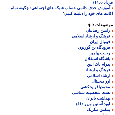
 1405)
موزش حذف دائمی حساب شبکه های اجتماعی؛ چگونه تمام
نت های خود را دیلیت کنیم؟
ضوعات داغ:
امین رضاییان
رهنگ و ارشاد اسلامی
وتبال ایران
رودگاه بن گوریون
حلت پیامبر
اشگاه استقلال
درام پاک آیین
رهنگ و ارشاد
رشاد اسلامی
رز دیجیتال
حمدباقر یخکشی
ست شخصیت شناسی
هداشت بانوان
وید آستین وزیر دفاع
مکس مکزیک