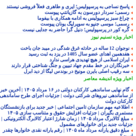
اسخ نساجی به پرسپولیس؛ ایری و طاهری فعلاً فروشی نیستند
سمی؛ سردار دورسون به گازیانتپ پیوست
راغ سبز پرسپولیس به ادامه همکاری با بیفوما
سمی؛ موسی جنپو به سوپرلیگ یونان پیوست
ره کور در پرسپولیس؛ دنیل گرا حاضر به جدایی نیست
بار ویژه
تسنیم نیوز
جوان 12 ساله در حادثه غرق شدگی در میبد جان باخت
فدهمین اهدای عضو سال 1405 در یزد به ثبت رسید
یران اسلامی از هیچ تهدیدی هراسی ندارد
برنگاران در خط مقدم جهاد تبیین و جنگ شناختی قرار دارند
ه رقیب اصلی بایرن مونیخ در بوندس لیگا از دید ابرل
بار ویژه
اندیشه معاصر
گام نهایی ساماندهی کارکنان دولتی در ۱۶ مرداد ۱۴۰۵ | آخرین خبر
 ساماندهی نیروهای شرکتی دولت | جزئیات اجرای طرح ساماندهی
رکنان دولت
طلاعیه مهم سازمان تامین اجتماعی | خبر جدید برای بازنشستگان و
تمری بگیران | جزئیات افزایش حقوق و متناسب سازی ۱۴۰۵
مبلغ کالابرگ مرداد ۱۴۰۵ | زمان شارژ اعتبار کالابرگ الکترونیکی |
ئیات جدید برای خانوارهای مشمول
مبلغ دقیق یارانه مرداد ماه ۱۴۰۵ | رقم یارانه نقدی خانوارها چقدر
ت؟