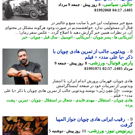
بتر
-
سیاسی
-
8 روز پیش - جمعه 9 مرداد
81992068
1405
ع خبر مسئولیت این خبر با سایت منبع و جالبتر در
ل آن مسئولیتی ندارد. خواهشمندیم در صورت وجود هرگونه مشکل در محتوای
 در نظرات همین خبر گزارش دهید تا اصلاح گردد. - عکس سفر زمان؛ ...
یکایی ها
-
پسر چوپان
-
آمریکایی
-
اتومبیل
-
سال قبل
-
چوپان
-
خبر
ویدئویی جالب از تمرین هادی چوپان با
 «یا علی مدد» + فیلم
س فوتبال
-
ورزشی
-
8 روز پیش - جمعه 9
1، 02:57
81991971
ی چوپان، قهرمان پرورش اندام ایران، با انتشار
ئویی از تمرینات خود در صفحه اینستاگرامش
: «إِنَّ مَعِیَ رَبِّی» نوشته ویدئویی جالب از تمرین هادی چوپان با ذکر «یا علی
 + فیلم ...
ی چوپان
-
استقلال
-
مهدی قایدی
-
جنجال در استقلال
-
چوپان
-
تمرین
-
پشت
ه
رقیب ایرانی هادی چوپان جواز المپیا
فت
نویس نیوز
-
ورزشی
-
11 روز پیش - دوشنبه 5