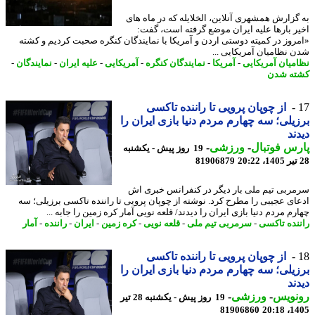
گزارش همشهری آنلاین، الخلایله که در ماه های
ر بارها علیه ایران موضع گرفته است، گفت:
روز در کمیته دوستی اردن و آمریکا با نمایندگان کنگره صحبت کردیم و کشته
 نظامیان آمریکایی ...
میان آمریکایی
-
آمریکا
-
نمایندگان کنگره
-
آمریکایی
-
علیه ایران
-
نمایندگان
-
ه شدن
از چوپان پرویی تا راننده تاکسی
یلی؛ سه چهارم مردم دنیا بازی ایران را
ند
س فوتبال
-
ورزشی
-
19 روز پیش - یکشنبه
81906879
ربی تیم ملی بار دیگر در کنفرانس خبری اش
ای عجیبی را مطرح کرد. نوشته از چوپان پرویی تا راننده تاکسی برزیلی؛ سه
م مردم دنیا بازی ایران را دیدند/ قلعه نویی آمار کره زمین را جابه ...
نده تاکسی
-
سرمربی تیم ملی
-
قلعه نویی
-
کره زمین
-
ایران
-
راننده
-
آمار
از چوپان پرویی تا راننده تاکسی
یلی؛ سه چهارم مردم دنیا بازی ایران را
ند
نویس
-
ورزشی
-
19 روز پیش - یکشنبه 28 تیر
81906860
1405