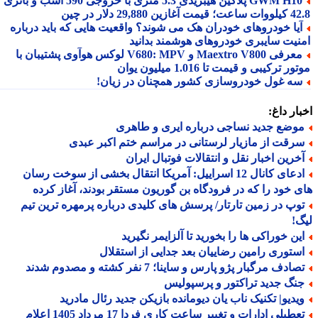
GWM H10 پلاگین هیبریدی 5.3 متری با خروجی 590 اسب و باتری
 آغازین 29,880 دلار در چین
یا خودروهای خودران هک می شوند؟ واقعیت هایی که باید درباره
نیت سایبری خودروهای هوشمند بدانید
معرفی Maextro V800 و V680: MPV لوکس هوآوی پشتیبان با
ر ترکیبی و قیمت تا 1.016 میلیون یوان
ه غول خودروسازی کشور همچنان در زیان!
ار داغ:
وضع جدید نساجی درباره ایری و طاهری
رقت از مازیار لرستانی در مراسم ختم اکبر عبدی
خرین اخبار نقل و انتقالات فوتبال ایران
ادعای کانال 12 اسراییل: آمریکا انتقال بخشی از سوخت رسان
 خود را که در فرودگاه بن گوریون مستقر بودند، آغاز کرده
وپ در زمین تارتار/ پرسش های کلیدی درباره پرمهره ترین تیم
!
ین خوراکی ها را بخورید تا آلزایمر نگیرید
ستوری رامین رضاییان بعد جدایی از استقلال
ادف مرگبار پژو پارس و ساینا؛ 7 نفر کشته و مصدوم شدند
نگ جدید تراکتور و پرسپولیس
یدیو| تکنیک ناب یان دیومانده بازیکن جدید رئال مادرید
تعطیلی ادارات و تغییر ساعت کاری فردا 17 مرداد 1405 اعلام