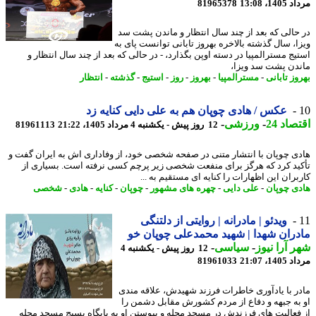
1، 13:08
81965378
حالی که بعد از چند سال انتظار و ماندن پشت سد
ا، سال گذشته بالاخره بهروز تابانی توانست پای به
یج مسترالمپیا در دسته اوپن بگذارد، - در حالی که بعد از چند سال انتظار و
دن پشت سد ویزا،
ز تابانی
-
مسترالمپیا
-
بهروز
-
روز
-
استیج
-
گذشته
-
انتظار
عکس / هادی چوپان هم به علی دایی کنایه زد
اد 24
-
ورزشی
-
12 روز پیش - یکشنبه 4 مرداد 1405، 21:22
81961113
ی چوپان با انتشار متنی در صفحه شخصی خود، از وفاداری اش به ایران گفت و
ید کرد که هرگز برای منفعت شخصی زیر پرچم کسی نرفته است. بسیاری از
بران این اظهارات را کنایه ای مستقیم به ...
ی چوپان
-
علی دایی
-
چهره های مشهور
-
چوپان
-
کنایه
-
هادی
-
شخصی
ویدئو | مادرانه | روایتی از دلتنگی
ران شهدا | شهید محمدعلی چوپان خو
 آرا نیوز
-
سیاسی
-
12 روز پیش - یکشنبه 4
1، 21:07
81961033
ر با یادآوری خاطرات فرزند شهیدش، علاقه مندی
به جبهه و دفاع از مردم کشورش مقابل دشمن را
فعالیت های فرزندش در مسجد محله و پیوستن او به پایگاه بسیج مسجد محله