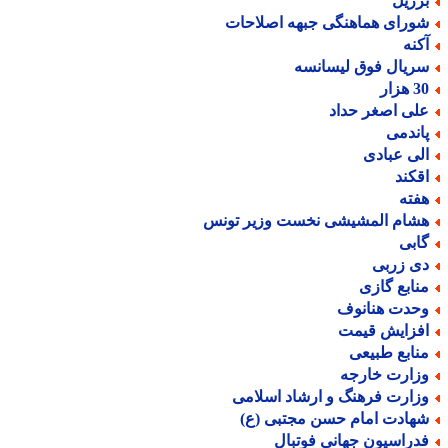
رزیل
ورای هماهنگی جبهه اصلاحات
کنه
ریال فوق لیسانسه
هزار
لی اصغر حداد
اندمی
لی عبادی
قکند
فته
شام المشیشی نخست وزیر تونس
ابی
ی زربی
نابع گازی
حدت هنانوف
فزایش قیمت
نابع طبیعی
زارت خارجه
زارت فرهنگ و ارشاد اسلامی
هادت امام حسن مجتبی (ع)
دراسیون جهانی فوتبال