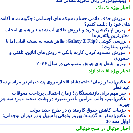
ینیسیوس در رئال مادرید ماندنی شد
بار ویژه
تک ناک
موزش حذف دائمی حساب شبکه های اجتماعی؛ چگونه تمام اکانت
ی خود را دیلیت کنیم؟
هترین اپلیکیشن خرید و فروش طلای آب شده + راهنمای انتخاب
تبرترین پلتفرم ها
بررسی گوشی Galaxy Z Flip8؛ ظاهر شبیه به نسخه قبلی اما با
طن متفاوت!
موزش مسدود کردن کارت بانکی + روش های آنلاین، تلفنی و
وری
هترین شغل های هوش مصنوعی در سال ۲۰۲۶
بار ویژه
اقتصاد آزاد
کس| سفر زمان؛ «احمدشاه قاجار» روی پشت بام در مراسم سلام
د فطر
بر مهم برای بازنشستگان ؛ زمان احتمالی پرداخت معوقات
کس| تیپ جالب «رامین ناصر نصیر» در پشت صحنه «مرد سه هزار
ره»
زییات کاهش حقوق کارمندان در طرح جدید دولت
کس| سفر به گذشته؛ بهروز وثوقی با سبیل و در دوران نوجوانی؛
یل دهه 30
بار فوتبال در صبح فوتبالی