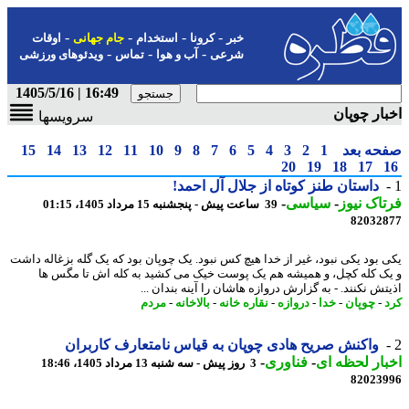
-
-
-
-
خبر
کرونا
استخدام
جام جهانی
اوقات
-
-
-
شرعی
آب و هوا
تماس
ویدئوهای ورزشی
16:49 | 1405/5/16
ار چوپان
سرویسها
حه بعد
1
2
3
4
5
6
7
8
9
10
11
12
13
14
15
20
19
18
17
داستان طنز کوتاه از جلال آل احمد!
اک نیوز
-
سیاسی
-
39 ساعت پیش - پنجشنبه 15 مرداد 1405، 01:15
82032
 بود یکی نبود، غیر از خدا هیچ کس نبود. یک چوپان بود که یک گله بزغاله داشت
ک کله کچل، و همیشه هم یک پوست خیک می کشید به کله اش تا مگس ها
ش نکنند. - به گزارش دروازه هاشان را آینه بندان ...
-
چوپان
-
خدا
-
دروازه
-
نقاره خانه
-
بالاخانه
-
مردم
واکنش صریح هادی چوپان به قیاس نامتعارف کاربران
ار لحظه ای
-
فناوری
-
3 روز پیش - سه شنبه 13 مرداد 1405، 18:46
82023