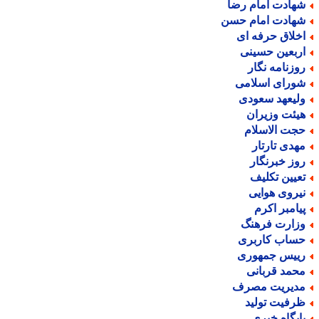
هادت امام رضا
هادت امام حسن
خلاق حرفه ای
ربعین حسینی
وزنامه نگار
ورای اسلامی
لیعهد سعودی
یئت وزیران
جت الاسلام
هدی تارتار
وز خبرنگار
عیین تکلیف
یروی هوایی
یامبر اکرم
زارت فرهنگ
ساب کاربری
ییس جمهوری
حمد قربانی
دیریت مصرف
رفیت تولید
ایگاه خبری