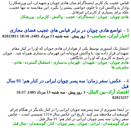
س عجیب یک کاربر اینستاگرام میان هادی چوپان و شهیدان، این ورزشکار را
ار به واکنش کرد تا جلوی حواشی بیشتر را بگیرد. این مقایسه نه تنها عجیب،
 برای بسیاری از کاربران غیرقابل ...
ی چوپان
-
چوپان
-
اینستاگرام
-
عجیب
-
واکنش
-
کاربران
-
ورزشکار
تواضع هادی چوپان در برابر قیاس های عجیب فضای مجازی
ار ایران
-
سیاسی
-
3 روز پیش - سه شنبه 13 مرداد 1405، 18:16
82023811
شار یک استوری توسط یکی از هواداران هادی چوپان که او را در کنار مقام
دان قرار داده بود، با واکنش فروتنانه این قهرمان بدنسازی همراه شد. - چوپان
اسخ به کاربری که او را در جایگاهی ...
ی چوپان
-
چوپان
-
شهیدان
-
قهرمان بدنسازی
-
استقبال گسترده
-
هادی
-
ریتی ها
عکس| سفر زمان؛ سه پسر چوپان ایرانی در کنار هم؛ 91 سال
ل
صاد آزاد
-
بین الملل
-
3 روز پیش - سه شنبه 13 مرداد 1405، 16:37
82023
اینجا تصویری از سه پسربچه چوپان ایرانی را در کنار یکدیگر در هنگام چرای
گوسفندان ملاحظه می کنید. تاریخ این عکس سال 1314 شمسی است. - عکس
زمان؛ سه پسر چوپان ایرانی در کنار هم؛ 91 سال قبل ...
ی گوسفندان
-
ایرانی
-
چوپان
-
پسر چوپان
-
کنار
-
گوسفندان
-
سال قبل