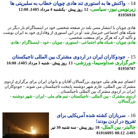
واکنش ها به استوری تند هادی چوپان خطاب به سلبریتی ها
نویس نیوز
-
سیاسی
-
12 روز پیش - یکشنبه 4 مرداد 1405، 12:00
81956
ی چوپان با انتشار متنی بلند در صفحه شخصی خود در اینستاگرام بار دیگر در
ه های اجتماعی خبرساز شد. او در این استوری از وفاداری خود به ایران نوشت
أکید کرد که هرگز برای منفعت شخصی، ...
ی چوپان
-
شبکه های اجتماعی
-
استوری
-
چوپان
-
خود
-
اینستاگرام
-
هادی
جودوکاران ایران در اردوی مشترک بین المللی تاجیکستان
رگزاری صداوسیما
-
ورزشی
-
13 روز پیش - شنبه 3 مرداد 1405، 16:00
81950
ای تیم های ملی جودوی بزرگسالان آقایان و بانوان ایران برای برگزاری اردوی
رک بین المللی، عازم شهر دوشنبه پایتخت تاجیکستان می شوند. - جودوکاران
ان در اردوی مشترک بین المللی تاجیکستان ...
وی مشترک
-
بین المللی
-
تاجیکستان
-
تیم های ملی
-
ایران
-
شهر دوشنبه
-
گسالان
سربازان کشته شده آمریکایی برای
یح در اردن بودند!
بتر
-
بین الملل
-
18 روز پیش - سه شنبه 30 تیر
81916095
1405