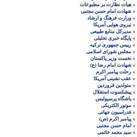
یات نظارت بر مطبوعات
هادت امام حسن مجتبی
زارت فرهنگ و ارشاد
یروی هوایی آمریکا
دیرکل منابع طبیعی
ایگاه خبری تحلیلی
ییس جمهوری ترکیه
جلس شورای اسلامی
خست وزیر پاکستان
هادت امام رضا (ع)
حلت پیامبر اکرم
قب نشینی آمریکا
تولدین فروردین
یشکسوت استقلال
اشگاه پرسپولیس
وتور الکتریکی
دراسیون جهانی
یامبر اکرم (ص)
مام حسن مجتبی
ید محمد خاتمی