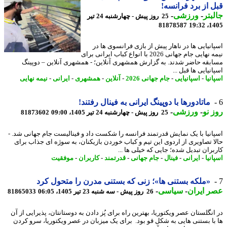
 از برد فرانسه!
بتر
-
ورزشی
-
25 روز پیش - چهارشنبه 24 تیر
81878587
1405
انیایی ها در ناهار پیش از بازی فرانسوی ها در
نیمه نهایی جام جهانی 2026 با انواع کباب ایرانی برای
بقه حاضر شدند. به گزارش همشهری آنلاین؛ - همشهری آنلاین – دوپینگ
نیایی ها قبل ...
نیا
-
اسپانیایی
-
جام جهانی 2026
-
آنلاین
-
همشهری
-
ایرانی
-
نیمه نهایی
ماتادورها با دوپینگ ایرانی به فینال رفتند!
 نو
-
ورزشی
-
25 روز پیش - چهارشنبه 24 تیر 1405، 09:00
81873602
انیا با یک نمایش قدرتمند فرانسه را شکست داد و فینالیست جام جهانی شد. -
ا تصاویری از اردوی این تیم و کباب خوردن بازیکنان، به سوژه ای جذاب برای
بران تبدیل شده؛ جایی که خیلی ها ...
نیا
-
ایرانی
-
فینال
-
جام جهانی
-
قدرتمند
-
کاربران
-
موفقیت
«ملکه بستنی ها»؛ زنی که بستنی مدرن را متحول کرد
 ایران
-
سیاسی
-
26 روز پیش - سه شنبه 23 تیر 1405، 06:05
81865033
انگلستان عصر ویکتوریا، بهترین راه برای پُز دادن به دوستانتان، پذیرایی از آن
با بستنی هایی به شکل قو بود. برای یک میزبان در عصر ویکتوریا، سرو کردن