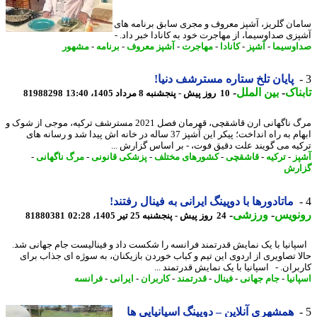
ان گلریز، آشپز معروف و مجری سابق برنامه های
زی صداوسیما، از مهاجرت خود به کانادا خبر داد. -
وسیما
-
آشپز
-
کانادا
-
مهاجرت
-
آشپز معروف
-
برنامه
-
مشهور
پایان تلخ ستاره مسترشف دنیا!
ناک
-
بین الملل
-
10 روز پیش - پنجشنبه 8 مرداد 1405، 13:40
81988298
مرگ ناگهانی ارن قاشقچی، قهرمان فصل 2021 مسترشف ترکیه، موجی از شوک و
ابهام به راه انداخت؛ پیکر این آشپز 37 ساله در خانه اش پیدا شد و رسانه های
یه می گویند علت دقیق فوت، - بر اساس گزارش ...
ز
-
ترکیه
-
قاشقچی
-
کشورهای مختلف
-
پزشکی قانونی
-
مرگ ناگهانی
-
رش
ماتادورها با دوپینگ ایرانی به فینال رفتند!
نویس
-
ورزشی
-
24 روز پیش - پنجشنبه 25 تیر 1405، 02:28
81880381
انیا با یک نمایش قدرتمند فرانسه را شکست داد و فینالیست جام جهانی شد.
ا تصاویری از اردوی این تیم و کباب خوردن بازیکنان، به سوژه ای جذاب برای
ران. - اسپانیا با یک نمایش قدرتمند ...
نیا
-
جام جهانی
-
فینال
-
قدرتمند
-
کاربران
-
ایرانی
-
فرانسه
همشهری آنلاین – دوپینگ اسپانیایی ها