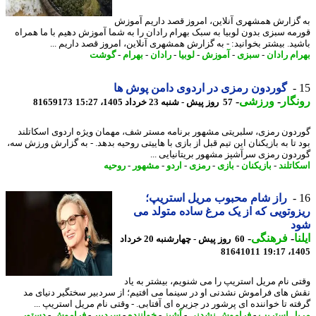
گزارش همشهری آنلاین، امروز قصد داریم آموزش
مه سبزی بدون لوبیا به سبک بهرام رادان را به شما آموزش دهیم با ما همراه
ید. بیشتر بخوانید: - به گزارش همشهری آنلاین، امروز قصد داریم ...
ام رادان
-
سبزی
-
آموزش
-
لوبیا
-
رادان
-
بهرام
-
گوشت
‫گوردون رمزی در اردوی دامن پوش ها
گار
-
ورزشی
-
57 روز پیش - شنبه 23 خرداد 1405، 15:27
81659173
دون رمزی، سلبریتی مشهور برنامه مستر شف، مهمان ویژه اردوی اسکاتلند
 تا به بازیکنان این تیم قبل از بازی با هاییتی روحیه بدهد. - به گزارش ورزش سه،
دون رمزی سرآشپز مشهور بریتانیایی ...
اتلند
-
بازیکنان
-
بازی
-
رمزی
-
اردو
-
مشهور
-
روحیه
راز شام محبوب مریل استریپ؛
وتویی که از یک مرغ ساده متولد می
د
ا
-
فرهنگی
-
60 روز پیش - چهارشنبه 20 خرداد
81641011
1405
ی نام مریل استریپ را می شنویم، بیشتر به یاد
 های فراموش نشدنی او در سینما می افتیم؛ از سردبیر سختگیر دنیای مد
ته تا خواننده ای پرشور در جزیره ای آفتابی. - وقتی نام مریل استریپ ...
ل استریپ
-
فراموش نشدنی
-
آشپز
-
خواننده
-
سردبیر
-
فراموش
-
دستور