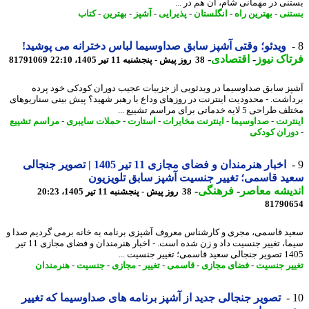
نی در مهمانی شام، آن هم در ...
نی
-
بهترین راه
-
انگلستان
-
پذیرایی
-
آشپز
-
بهترین
-
کتاب
ویدئو؛ وقتی آشپز سابق صداوسیما لباس دخترانه می پوشید!
اک نیوز
-
اقتصادی
-
38 روز پیش - پنجشنبه 11 تیر 1405، 22:10
81791069
ز سابق صداوسیما در ویدئویی از جزییات عجیب دوران کودکی خود پرده
اشت. - محدودیت اینترنت در روزهای وداع با رهبر شهید؟ پیش بینی سناریوهای
حی 5 لایه خدماتی برای مراسم تشییع ...
ترنت
-
صداوسیما
-
اینترنت مخابرات
-
استارت
-
حملات سایبری
-
مراسم تشییع
ران کودکی
اخبار هنرمندان و فضای مجازی 11 تیر 1405 | تصویر جنجالی
د قاسمی؛ تغییر جنسیت آشپز سابق تلویزیون
یشه معاصر
-
فرهنگی
-
38 روز پیش - پنجشنبه 11 تیر 1405، 20:23
81790
د قاسمی، مجری و کارشناس معروف آشپزی برنامه به خانه برمی گردیم صدا و
سیما، تغییر جنسیت داد و زن شده است. - اخبار هنرمندان و فضای مجازی 11 تیر
می؛ تغییر جنسیت ...
یر جنسیت
-
فضای مجازی
-
قاسمی
-
تغییر
-
مجازی
-
جنسیت
-
هنرمندان
تصویر جنجالی جدید از آشپز برنامه های صداوسیما که تغییر