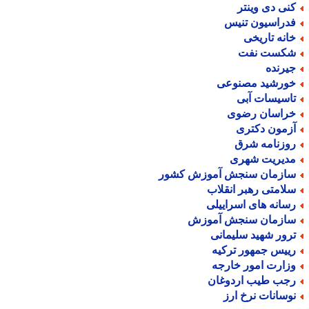
نی دی وینتر
دراسیون تنیس
انه تاریخی
کست نفت
یرنده
ورشید مصنوعی
اسیسات آبی
راسان رضوی
زمون دکتری
وزنامه شرق
دیریت شهری
ازمان سنجش آموزش کشور
لامتی رهبر انقلاب
سانه های اسراییلی
ازمان سنجش آموزش
رور شهید سلیمانی
ییس جمهور ترکیه
زارت امور خارجه
جب طیب اردوغان
وسانات نرخ ارز