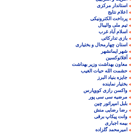
ستاندار مرکزی
علام نتایج
رداخت الکترونیکی
یم ملی والیبال
سلام آباد غرب
ازی تدارکاتی
ستان چهارمحال و بختیاری
هر ایمانشهر
فلاتوکسین
عاون بهداشت وزیر بهداشت
شمت الله حیات الغیب
ایزه بنیاد البرز
ختیار نماینده
اکسن رازی کووپارس
رضیه سی سی پور
لبل امپراتور چین
ضا رضایی منش
انت پیکاپ برقی
یمه اجباری
میرمحمد گلزاده