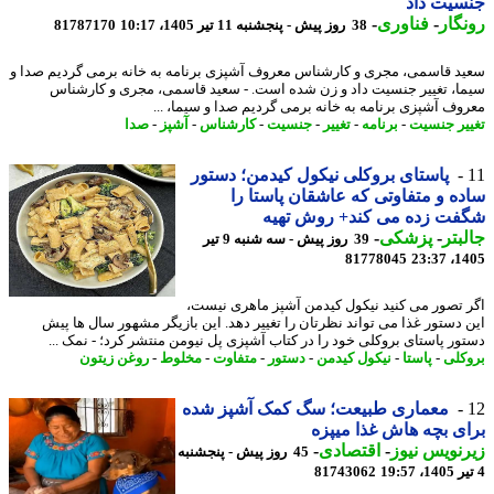
سیت داد
گار
-
فناوری
-
38 روز پیش - پنجشنبه 11 تیر 1405، 10:17
81787170
د قاسمی، مجری و کارشناس معروف آشپزی برنامه به خانه برمی گردیم صدا و
ا، تغییر جنسیت داد و زن شده است. - سعید قاسمی، مجری و کارشناس
وف آشپزی برنامه به خانه برمی گردیم صدا و سیما، ...
یر جنسیت
-
برنامه
-
تغییر
-
جنسیت
-
کارشناس
-
آشپز
-
صدا
پاستای بروکلی نیکول کیدمن؛ دستور
ه و متفاوتی که عاشقان پاستا را
فت زده می کند+ روش تهیه
بتر
-
پزشکی
-
39 روز پیش - سه شنبه 9 تیر
81778045
1405
 تصور می کنید نیکول کیدمن آشپز ماهری نیست،
 دستور غذا می تواند نظرتان را تغییر دهد. این بازیگر مشهور سال ها پیش
ور پاستای بروکلی خود را در کتاب آشپزی پل نیومن منتشر کرد؛ - نمک ...
کلی
-
پاستا
-
نیکول کیدمن
-
دستور
-
متفاوت
-
مخلوط
-
روغن زیتون
معماری طبیعت؛ سگ کمک آشپز شده
ی بچه هاش غذا میپزه
نویس نیوز
-
اقتصادی
-
45 روز پیش - پنجشنبه
81743062