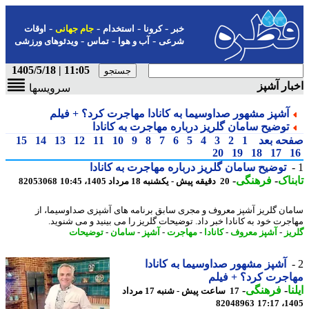
-
-
-
-
خبر
کرونا
استخدام
جام جهانی
اوقات
-
-
-
شرعی
آب و هوا
تماس
ویدئوهای ورزشی
11:05 | 1405/5/18
ار آشپز
سرویسها
آشپز مشهور صداوسیما به کانادا مهاجرت کرد؟ + فیلم
توضیح سامان گلریز درباره مهاجرت به کانادا
حه بعد
1
2
3
4
5
6
7
8
9
10
11
12
13
14
15
20
19
18
17
توضیح سامان گلریز درباره مهاجرت به کانادا
ناک
-
فرهنگی
-
20 دقیقه پیش - یکشنبه 18 مرداد 1405، 10:45
82053068
ان گلریز آشپز معروف و مجری سابق برنامه های آشپزی صداوسیما، از
جرت خود به کانادا خبر داد. توضیحات گلریز را می بینید و می شنوید.
یز
-
آشپز معروف
-
کانادا
-
مهاجرت
-
آشپز
-
سامان
-
توضیحات
آشپز مشهور صداوسیما به کانادا
جرت کرد؟ + فیلم
ا
-
فرهنگی
-
17 ساعت پیش - شنبه 17 مرداد
82048963
1405