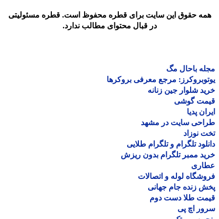
مه حقوق این سایت برای قطره محفوظ است. قطره مسئولیتی
در قبال محتوای مطالب ندارد.
ه باحال مگ
وبروکرز: مرجع معرفی بروکرها
د شلوار جین زنانه
مت گوشی
ان پدیا
احی سایت در مشهد
 نوزاد
لود تلگرام و تلگرام طلایی
د ممبر تلگرام بدون ریزش
اری
شگاه لوله و اتصالات
 زنده جام جهانی
مت طلا دست دوم
ر اچ پی