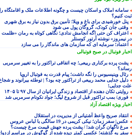
امانه املاک و اسکان چیست و چگونه اطلاعات ملک و اقامتگاه را
ت کنیم؟
نل خورشیدی برای باغ و ویلا؛ تأمین برق بدون نیاز به برق شهری
قتی جان کودک، گروگان پول می شود
عتراف کن حتی اگه انجامش ندادی؛ نگاهی کوتاه به رمان «ظلمت
 نیمروز» نوشته آرتور کوستلر
عتماد؛ سرمایه ای که سازمان های ماندگار را می سازد
بار فوتبال در صبح فوتبالی
شت پرده برکناری ربیعی؛ چه اتفاقی تراکتور را به تغییر سرمربی
اند؟
ئال وینیسیوس را نگه داشت؛ پیام قدرت به فوتبال اروپا
لیل جدایی محمد ربیعی از تراکتور چه بود؟ | توطئه بیرانوند و شجاع
ت جدایی!
وایتی تکان دهنده از اقتصاد و زندگی ایرانیان از سال ۹۷ تا ۱۴۰۵
وری/ بمب تراکتور قبل از شروع لیگ؛ جواد نکونام سرمربی شد
بار ویژه
اقتصاد آزاد
نتقاد صریح واعظ آشتیانی از مدیریت در استقلال
کس| سفر زمان؛ نیکی کریمی در 19 سالگی با لباس عروس
رغ ناگهان گران شد! / پشت پرده جهش قیمت مرغ چیست؟
فر به گذشته؛ عکسی کمتر دیده شده از گوگوش در مراسم ازدواج