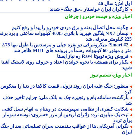
ل اش؛ سال 46
ارگران ایران خواستار «حق جنگ» شدند
بار ویژه
و قیمت خودرو | چرخان
گونه محل اتصال بدنه و برق دزدی خودرو را پیدا و رفع کنیم
نیسان NX7 پلاگین هیبرید با باتری 40.95 کیلووات ساعتی و برد برقی
 معرفی شد
Smart #2؛ میکرو-برقی دو نفره جیلی و مرسدس با طول تنها 2.75
ور 60 کیلووات رسماً در پرونده های MIIT ظاهر شد
روش ویژه تویوتا Rav4 ره نیاز ایستا
کبار برای همیشه با نحوه خواندن اعداد و حروف روی لاستیک آشنا
ید
بار ویژه
تسنیم نیوز
نظور: جنگ علیه ایران روند نزولی قیمت کالاها در دنیا را معکوس
د
ازگشت سامانه بام و زنجیره چک به بانک ملی؛ جرایم تأخیر حذف
کایت کیفری از نظامی صهیونیست در ویتنام به اتهام نسل کشی
بت یک میلیون تردد زائران اربعین از مرز خسروی/ توسعه سومار
ای تردد
گرانی آمریکایی ها از عواقب بلندمدت بحران تسلیحاتی بعد از جنگ با
ران