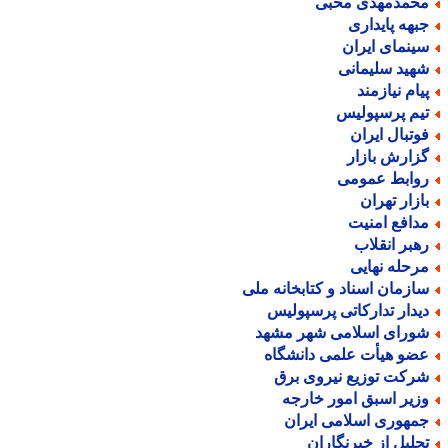
حمدمهدی محبی
بهه پایداری
ینمای ایران
هید سلیمانی
یام نیازمند
یم پرسپولیس
وتبال ایران
زارش بازار
وابط عمومی
ازار تهران
دافع امنیت
هبر انقلاب
رحله نهایی
ازمان اسناد و کتابخانه ملی
یدار تدارکاتی پرسپولیس
ورای اسلامی شهر مشهد
ضو هیأت علمی دانشگاه
رکت توزیع نیروی برق
زیر اسبق امور خارجه
مهوری اسلامی ایران
جلیل از خبرنگاران