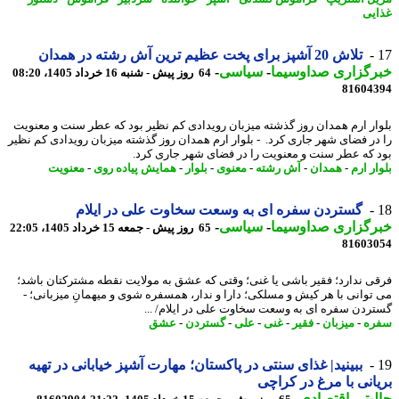
یی
تلاش 20 آشپز برای پخت عظیم ترین آش رشته در همدان
رگزاری صداوسیما
-
سیاسی
-
64 روز پیش - شنبه 16 خرداد 1405، 08:20
81604
ار ارم همدان روز گذشته میزبان رویدادی کم نظیر بود که عطر سنت و معنویت
در فضای شهر جاری کرد. - بلوار ارم همدان روز گذشته میزبان رویدادی کم نظیر
 که عطر سنت و معنویت را در فضای شهر جاری کرد.
ر ارم
-
همدان
-
آش رشته
-
معنوی
-
بلوار
-
همایش پیاده روی
-
معنویت
گستردن سفره ای به وسعت سخاوت علی در ایلام
رگزاری صداوسیما
-
سیاسی
-
65 روز پیش - جمعه 15 خرداد 1405، 22:05
81603
ی ندارد؛ فقیر باشی یا غنی؛ وقتی که عشق به مولایت نقطه مشترکتان باشد؛
توانی با هر کیش و مسلکی؛ دارا و ندار، همسفره شوی و میهمانِ میزبانی؛ -
ردن سفره ای به وسعت سخاوت علی در ایلام/ ...
ره
-
میزبان
-
فقیر
-
غنی
-
علی
-
گستردن
-
عشق
ببینید| غذای سنتی در پاکستان؛ مهارت آشپز خیابانی در تهیه
انی با مرغ در کراچی
بتر
-
اقتصادی
-