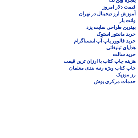
ره وین تک
ت دلار امروز
زش ارز دیجیتال در تهران
ت بار
رین طراحی سایت یزد
د مانیتور استوک
د فالوور پاپ آپ اینستاگرام
یای تبلیغاتی
ید سالت
نه چاپ کتاب با ارزان ترین قیمت
 کتاب ویژه رتبه بندی معلمان
موزیک
مات مرکزی بوش