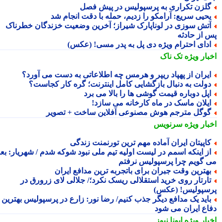
لزن تکراری به پرسپولیس در پیش فصل
حیی سریع: آرامکو را زدیم، حمله با دقت انجام شد
تش سوزی در لوناپارک شیراز؛ آخرین وضعیت خزندگان خطرناک
 از حادثه
دای احترام ویژه دی پل به پدر مسی! (عکس)
بار ویژه
تک ناک
یران از پهپاد ریپر و هرمس چه اطلاعاتی به دست می آورد؟
ولت به دنبال بازگشایی کامل اینترنت؛ گره کار کجاست؟
پل دوباره قیمت گوشی ها را بالا می برد
یلان ماسک در ماه کارخانه می سازد!
وگل مترجم هوش مصنوعی آفلاین ساخت + تصویر
بار ویژه
سرنویس
اپیتان ایران آماده مهم ترین تورنمنت زندگی
ز اینکه اسمم در لیست اولیه تیم ملی نبود شوکه شدم / شهریار: بعدا
 گویم چرا پرسپولیس نرفتم
هترین وقت جبران برای باتجربه ترین مدافع ایران
ارتار روی خرید استقلالی ریسک نکرد؛/ جلالی لای زرورق در
سپولیس! (عکس)
اید یک مدافع دیگر جذب کنیم/ رضا نور: زارع در پرسپولیس بهترین
اع ایران می شود
بار ویژه
ایونا نیوز