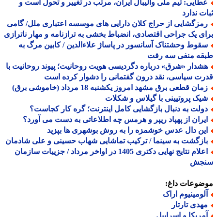
طایی: تیم ملی والیبال ایران، مرتب در تغییر و تحول است و
ت ندارد
مزگشایی از حراج کلان دارایی های موسسه اعتباری ملل/ گامی
ی یک جراحی اقتصادی، انضباط بخشی به ترازنامه و مهار ناترازی
قوط وحشتناک آسانسور در پاساژ علاءالدین / کابین مرگ به
قه منفی سه رفت
شدار «شرق» درباره دگردیسی هویت روحانیت؛ پیوند روحانیت با
ت سیاسی، نقد درون گفتمانی را دشوار کرده است
ان قطعی برق مشهد امروز یکشنبه 18 مرداد (خاموشی برق)
یک پروتیینی با گیلاس و شکلات
ولت به دنبال بازگشایی کامل اینترنت؛ گره کار کجاست؟
یران از پهپاد ریپر و هرمس چه اطلاعاتی به دست می آورد؟
ین دال عدس خوشمزه را به روش بوشهری ها بپزید
ازگشت به سینما / ترکیب تماشایی شهاب حسینی و علی شادمان
اعلام نتایج نهایی دکتری 1405 در اواخر مرداد / جزییات سازمان
جش
ضوعات داغ:
لومینیوم اراک
هدی تارتار
مریکا و اسراییل