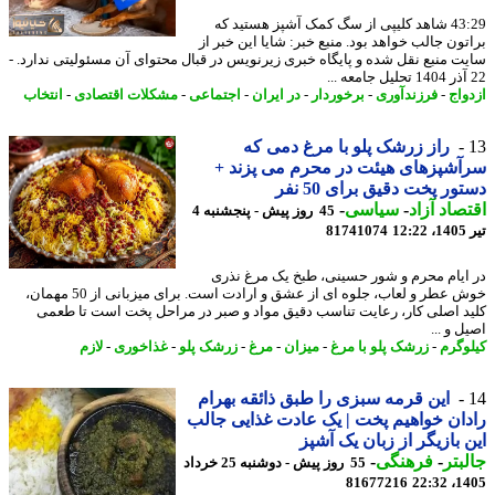
43:29 شاهد کلیپی از سگ کمک آشپز هستید که
تون جالب خواهد بود. منبع خبر: شایا این خبر از
ت منبع نقل شده و پایگاه خبری زیرنویس در قبال محتوای آن مسئولیتی ندارد. -
واج
-
فرزندآوری
-
برخوردار
-
در ایران
-
اجتماعی
-
مشکلات اقتصادی
-
انتخاب
راز زرشک پلو با مرغ دمی که
شپزهای هیئت در محرم می پزند +
ور پخت دقیق برای 50 نفر
صاد آزاد
-
سیاسی
-
45 روز پیش - پنجشنبه 4
1
81741074
ایام محرم و شور حسینی، طبخ یک مرغ نذری
خوش عطر و لعاب، جلوه ای از عشق و ارادت است. برای میزبانی از 50 مهمان،
د اصلی کار، رعایت تناسب دقیق مواد و صبر در مراحل پخت است تا طعمی
 و ...
وگرم
-
زرشک پلو با مرغ
-
میزان
-
مرغ
-
زرشک پلو
-
غذاخوری
-
لازم
این قرمه سبزی را طبق ذائقه بهرام
ان خواهیم پخت | یک عادت غذایی جالب
 بازیگر از زبان یک آشپز
بتر
-
فرهنگی
-
55 روز پیش - دوشنبه 25 خرداد
81677216
1405