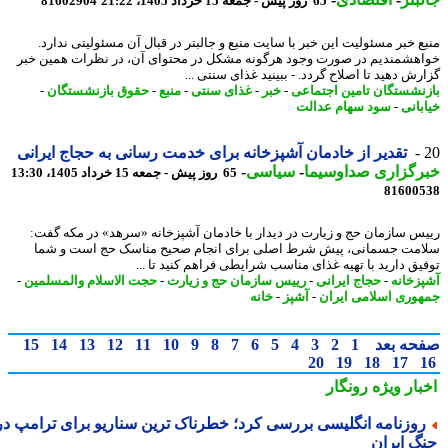
65 روز پیش - جمعه 15 خرداد 1405، 21:22
81602904
ع خبر مسئولیت این خبر با سایت منبع و جالبتر در قبال آن مسئولیتی ندارد.
هشمندیم در صورت وجود هرگونه مشکل در محتوای آن، در نظرات همین خبر
ش دهید تا اصلاح گردد. - ببینید غذای سنتی ...
نشستگان تامین اجتماعی
-
خبر
-
غذای سنتی
-
منبع
-
حقوق بازنشستگان
-
بانی
-
سود سهام عدالت
تقدیر از خادمان آشپزخانه برای خدمت رسانی به حجاج ایرانی
رگزاری صداوسیما
-
سیاسی
-
65 روز پیش - جمعه 15 خرداد 1405، 13:30
81600
س سازمان حج و زیارت در دیدار با خادمان آشپزخانه «سرهد» در مکه گفت:
مت جسمانی، پیش شرط اصلی برای انجام صحیح مناسک حج است و شما
یق دارید با تهیه غذای مناسب شرایطی فراهم کنید تا ...
زخانه
-
حجاج ایرانی
-
رییس سازمان حج و زیارت
-
حجت الاسلام والمسلمین
-
وری اسلامی ایران
-
آشپز
-
خانه
حه بعد
1
2
3
4
5
6
7
8
9
10
11
12
13
14
15
20
19
18
17
بار ویژه
رونگار
وزنامه انگلیسی بررسی کرد؛ خطرناک ترین سناریو برای ترامپ در
گ ایران