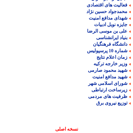
عالیت های اقتصادی
حمدجواد حسین نژاد
هدای مدافع امنیت
ایزه نوبل ادبیات
لی بن موسی الرضا
نیاد ایرانشناسی
انشگاه فرهنگیان
اره 10 پرسپولیس
مان اعلام نتایج
زیر خارجه ترکیه
هید محمود صارمی
هید مدافع امنیت
ورای اسلامی شهر
یرساخت ارتباطی
رفیت های مردمی
وزیع نیروی برق
نسخه اصلی