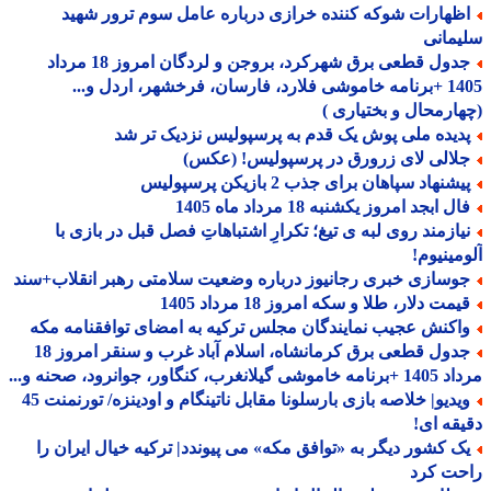
ظهارات شوکه کننده خرازی درباره عامل سوم ترور شهید
مانی
جدول قطعی برق شهرکرد، بروجن و لردگان امروز 18 مرداد
1405 +برنامه خاموشی فلارد، فارسان، فرخشهر، اردل و...
ارمحال و بختیاری )
دیده ملی پوش یک قدم به پرسپولیس نزدیک تر شد
لالی لای زرورق در پرسپولیس! (عکس)
شنهاد سپاهان برای جذب 2 بازیکن پرسپولیس
ل ابجد امروز یکشنبه 18 مرداد ماه 1405
یازمند روی لبه ی تیغ؛ تکرارِ اشتباهاتِ فصل قبل در بازی با
مینیوم!
وسازی خبری رجانیوز درباره وضعیت سلامتی رهبر انقلاب+سند
مت دلار، طلا و سکه امروز 18 مرداد 1405
اکنش عجیب نمایندگان مجلس ترکیه به امضای توافقنامه مکه
جدول قطعی برق کرمانشاه، اسلام آباد غرب و سنقر امروز 18
 گیلانغرب، کنگاور، جوانرود، صحنه و...
ویدیو| خلاصه بازی بارسلونا مقابل ناتینگام و اودینزه/ تورنمنت 45
قه ای!
ک کشور دیگر به «توافق مکه» می پیوندد| ترکیه خیال ایران را
حت کرد