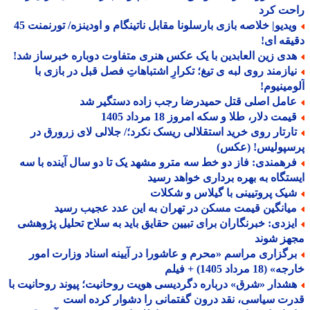
حت کرد
ویدیو| خلاصه بازی بارسلونا مقابل ناتینگام و اودینزه/ تورنمنت 45
قه ای!
دی زین العابدین با یک عکس هنری متفاوت دوباره خبرساز شد!
یازمند روی لبه ی تیغ؛ تکرارِ اشتباهاتِ فصل قبل در بازی با
مینیوم!
امل اصلی قتل حمیدرضا رجب زاده دستگیر شد
مت دلار، طلا و سکه امروز 18 مرداد 1405
ارتار روی خرید استقلالی ریسک نکرد؛/ جلالی لای زرورق در
سپولیس! (عکس)
رهمندی: فاز دو خط سه مترو مشهد یک تا دو سال آینده با سه
تگاه به بهره برداری خواهد رسید
یک پروتیینی با گیلاس و شکلات
یانگین قیمت مسکن در تهران به این عدد عجیب رسید
یزدی: خبرنگاران برای تبیین حقایق باید به سلاح تحلیل پژوهشی
هز شوند
رگزاری مراسم «محرم و عاشورا در آیینه اسناد وزارت امور
18 مرداد 1405) + فیلم
شدار «شرق» درباره دگردیسی هویت روحانیت؛ پیوند روحانیت با
ت سیاسی، نقد درون گفتمانی را دشوار کرده است