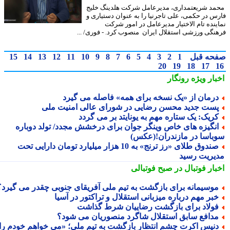
د شریعتمداری، مدیرعامل شرکت هلدینگ خلیج
س در حکمی، علی تاجرنیا را به عنوان دستیاری و
ینده تام الاختیار مدیرعامل در امور شرکت
نگی ورزشی استقلال ایران منصوب کرد. - فوری/ ...
حه قبل
1
2
3
4
5
6
7
8
9
10
11
12
13
14
15
20
19
18
17
بار ویژه
رونگار
رمان از «یک نسخه برای همه» فاصله می گیرد
ست جدید محسن رضایی در شورای عالی امنیت ملی
ریک: یک ستاره مهم به یونایتد بر می گردد
نگیزه های خاص وینگر جوان برای درخشش مجدد/ تولد دوباره
باسا در مازندران!(عکس)
صندوق طلای «رز ترنج» به 10 هزار میلیارد تومان دارایی تحت
یریت رسید
بار فوتبال در صبح فوتبالی
وسیمانه برای بازگشت به تیم ملی آفریقای جنوبی چقدر می گیرد؟
بر مهم درباره میزبانی استقلال و تراکتور در آسیا
ولاد برای بازگشت رضاییان شرط گذاشت
دافع سابق استقلال شاگرد منصوریان می شود؟
نیس اکرت چشم انتظار بازگشت به تیم ملی؛ «می خواهم خودم را