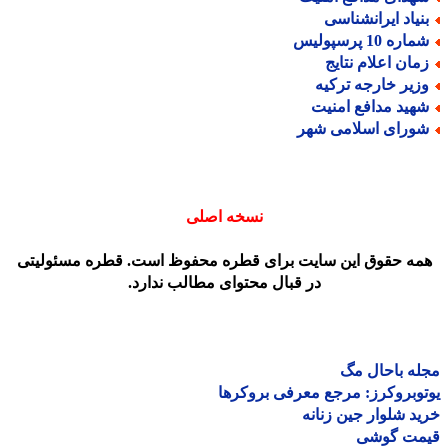
نیاد ایرانشناسی
اره 10 پرسپولیس
مان اعلام نتایج
زیر خارجه ترکیه
هید مدافع امنیت
ورای اسلامی شهر
نسخه اصلی
مه حقوق این سایت برای قطره محفوظ است. قطره مسئولیتی
در قبال محتوای مطالب ندارد.
ه باحال مگ
وبروکرز: مرجع معرفی بروکرها
د شلوار جین زنانه
مت گوشی