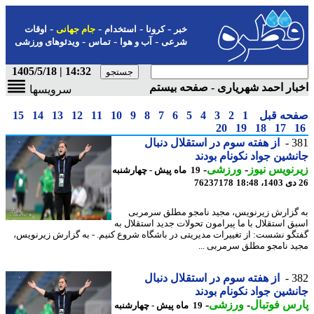
-
-
-
-
خبر
کرونا
استخدام
جام جهانی
اوقات
-
-
-
شرعی
آب و هوا
تماس
ویدئوهای ورزشی
14:32 | 1405/5/18
ار احمد شهریاری - صفحه بیستم
سرویسها
حه قبل
1
2
3
4
5
6
7
8
9
10
11
12
13
14
15
20
19
18
17
3
از هفته سوم در استقلال دنبال
شین جواد نکونام بودند
نویس نیوز
-
ورزشی
-
19 ماه پیش - چهارشنبه
76237178
گزارش زیرنویس، مجید نامجو مطلق سرمربی
ق استقلال با ما پیرامون تحولات جدید استقلال به
گو نشست: از تغییرات مدیریتی در باشگاه شروع کنیم. - به گزارش زیرنویس،
د نامجو مطلق سرمربی ...
3
از هفته سوم در استقلال دنبال
شین جواد نکونام بودند
س فوتبال
-
ورزشی
-
19 ماه پیش - چهارشنبه