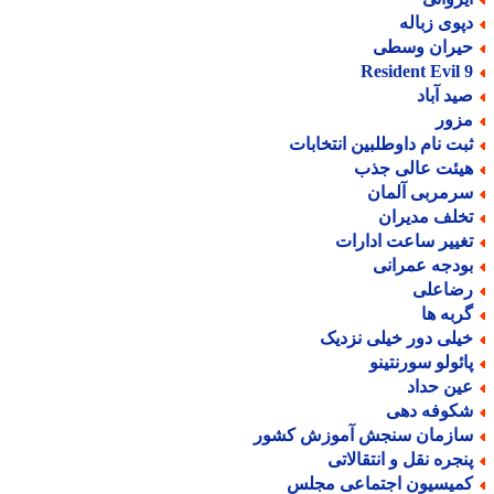
پوی زباله
یران وسطی
Resident Evil 
ید آباد
زور
بت نام داوطلبین انتخابات
یئت عالی جذب
رمربی آلمان
خلف مدیران
غییر ساعت ادارات
ودجه عمرانی
ضاعلی
ربه ها
یلی دور خیلی نزدیک
ائولو سورنتینو
ین حداد
کوفه دهی
ازمان سنجش آموزش کشور
نجره نقل و انتقالاتی
میسیون اجتماعی مجلس