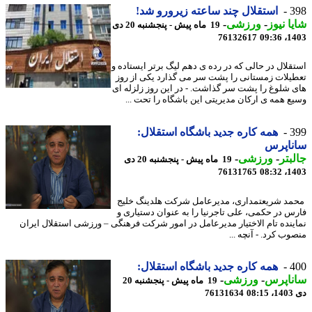
3
استقلال چند ساعته زیرورو شد!
ا نیوز
-
ورزشی
-
19 ماه پیش - پنجشنبه 20 دی
76132617
1403
قلال در حالی که در رده ی دهم لیگ برتر ایستاده و
یلات زمستانی را پشت سر می گذارد یکی از روز
 شلوغ را پشت سر گذاشت. - در این روز زلزله ای
ع همه ی ارکان مدیریتی این باشگاه را تحت ...
3
همه کاره جدید باشگاه استقلال:
ناپرس
بتر
-
ورزشی
-
19 ماه پیش - پنجشنبه 20 دی
76131765
1403
د شریعتمداری، مدیرعامل شرکت هلدینگ خلیج
س در حکمی، علی تاجرنیا را به عنوان دستیاری و
ینده تام الاختیار مدیرعامل در امور شرکت فرهنگی – ورزشی استقلال ایران
ب کرد. - آنچه ...
4
همه کاره جدید باشگاه استقلال:
ناپرس
-
ورزشی
-
19 ماه پیش - پنجشنبه 20
08
76131634