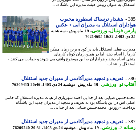
قلال به عنوان رییس هیئت مدیره این باشگاه، ...
3
هشدار ترسناک اسطوره محبوب
داران استقلال به مدیران آبی + عکس
س فوتبال
-
ورزشی
-
19 ماه پیش - سه شنبه
76214695
ریت فعلی استقلال باید در کوتاه ترین زمان ممکن
ها را انجام دهد، اما در همین زمان کوتاه کارهای
تی انجام دهند و هواداران به این موضوع واقف می شوند و حمایت می کنند. -
لال و انتخاب ...
3
تعریف و تمجید مدیرآکادمی از مدیران جدید استقلال
اب نو
-
ورزشی
-
19 ماه پیش - دوشنبه 24 دی 1403، 20:46
76209415
دحسین ضیایی بعد از جدایی احمد شهریاری از هیات مدیره استقلال که حامی
ی اش در این باشگاه بود به تعریف و تمجید از مدیران جدید این باشگاه
اخت. - روزنو : محمدحسین ضیایی بعد از جدایی ...
3
تعریف و تمجید مدیرآکادمی از مدیران جدید استقلال
نه 7
-
ورزشی
-
19 ماه پیش - دوشنبه 24 دی 1403، 20:31
76209240