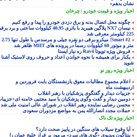
ان بدهم»
بار ویژه
و قیمت خودرو | چرخان
گونه محل اتصال بدنه و برق دزدی خودرو را پیدا و رفع کنیم
نیسان NX7 پلاگین هیبرید با باتری 40.95 کیلووات ساعتی و برد برقی
 معرفی شد
Smart #2؛ میکرو-برقی دو نفره جیلی و مرسدس با طول تنها 2.75
ور 60 کیلووات رسماً در پرونده های MIIT ظاهر شد
روش ویژه تویوتا Rav4 ره نیاز ایستا
کبار برای همیشه با نحوه خواندن اعداد و حروف روی لاستیک آشنا
ید
بار ویژه
روز نو
علام مجموع مطالبات معوق بازنشستگان بابت فروردین و
دیبهشت ماه
زییات دیدار و گفتگوی پزشکیان با رهبر انقلاب
ومین دیدار و گفت وگوی پزشکیان با سید مجتبی خامنه ای+جزییات
حسن رضایی نماینده رهبر انقلاب در شورای عالی امنیت ملی شد
ملات مجدد انصارالله یمن به مواضع مزدوران سعودی
بار ویژه
تک ناک
یا وقوع سیلاب های سنگین در پاییز صحت دارد؟
نتاگون ویدیوی «گوی های سرد» مرموز بر فراز خلیج عمان را