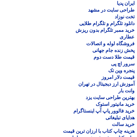
ان پدیا
احی سایت در مشهد
 نوزاد
لود تلگرام و تلگرام طلایی
د ممبر تلگرام بدون ریزش
اری
شگاه لوله و اتصالات
 زنده جام جهانی
مت طلا دست دوم
ر اچ پی
ره وین تک
ت دلار امروز
زش ارز دیجیتال در تهران
ت بار
رین طراحی سایت یزد
د مانیتور استوک
د فالوور پاپ آپ اینستاگرام
یای تبلیغاتی
ید سالت
نه چاپ کتاب با ارزان ترین قیمت