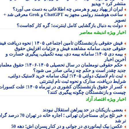
تشر کرد + ویدیو
یران از پهپاد ریپر و هرمس چه اطلاعاتی به دست می آورد؟
ساعت هوشمند رولمی مجهز به ChatGPT و Grok معرفی شد +
ویر
ولت به دنبال بازگشایی کامل اینترنت؛ گره کار کجاست؟
بار ویژه
اندیشه معاصر
فیش حقوقی بازنشستگان تامین اجتماعی ۱۴۰۵ | نحوه دریافت فیش
وقی جدید، سامانه مشاهده فیش و جزئیات افزایش حقوق
بیمه دی ۱۴۰۵؛ سامانه بیمه دی، بیمه تکمیلی، پیگیری خسارت و
رین اخبار
حکم حقوقی نومعلمان در سال تحصیلی ۱۴۰۵-۱۴۰۶؛ حقوق معلمان
ید چقدر است و حکم چه زمانی صادر می شود؟
ثبت نام لاستیک دولتی ۱۴۰۵؛ لینک سامانه خرید لاستیک دولتی،
ایط دریافت، مدارک و نحوه ثبت نام اینترنتی
کسر از حقوق بازنشستگان کشوری در تیرماه ۱۴۰۵؛ علت کسورات
ست و بازنشستگان چگونه پیگیری کنند؟
بار ویژه
اقتصاد آزاد
عضی بازیکنان در حد پیراهن استقلال نبودند
خبر تلخ برای مستاجران تهرانی ؛ اجاره خانه در تهران 70 درصد گران
 شد
کس| بیک ایمانوردی در جوانی و در کنار پسران اش؛ دهه 50