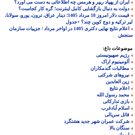
یران از پهپاد ریپر و هرمس چه اطلاعاتی به دست می آورد؟
ولت به دنبال بازگشایی کامل اینترنت؛ گره کار کجاست؟
قیمت دلار امروز 18 مرداد 1405؛ دینار عراق، ترون، یورو، سولانا،
 ترکیه و دوج کوین چند؟ +جدول
اعلام نتایج نهایی دکتری 1405 در اواخر مرداد / جزییات سازمان
جش
ضوعات داغ:
ژیم صهیونیستی
لومینیوم اراک
طالبات گندمکاران
یروهای شرکتی
ین العابدین
علام نتایج
حمد رسول الله
ازی تدارکاتی
سلام آبادغرب
اتل سریالی
رکت عمران شهر جدید هشتگرد
نگان بالا
یروانی