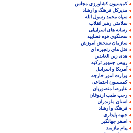
میسیون کشاورزی مجلس
دیرکل فرهنگ و ارشاد
پاه محمد رسول الله
لامتی رهبر انقلاب
سانه های اسراییلی
خنگوی قوه قضاییه
ازمان سنجش آموزش
تل های زنجیره ای
دی زین العابدین
ییس جمهور ترکیه
مریکا و اسراییل
زارت امور خارجه
میسیون اجتماعی
لیرضا منصوریان
جب طیب اردوغان
ستان مازندران
رهنگ و ارشاد
بهه پایداری
صغر جهانگیر
یام نیازمند