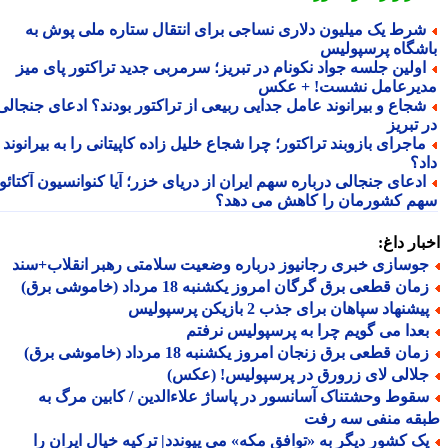
رط یک میلیون دلاری نساجی برای انتقال ستاره ملی پوش به
شگاه پرسپولیس
ولین جلسه جواد نکونام در تبریز؛ سرمربی جدید تراکتور پای میز
یرعامل نشست! + عکس
جاع و بیرانوند عامل جدایی ربیعی از تراکتور بودند؟ ادعای جنجالی
تبریز
اجرای بازوبند تراکتور؛ چرا شجاع خلیل زاده کاپیتانی را به بیرانوند
د؟
دعای جنجالی درباره سهم ایران از دریای خزر؛ آیا کنوانسیون آکتائو
م کشورمان را کاهش می دهد؟
ار داغ:
وسازی خبری رجانیوز درباره وضعیت سلامتی رهبر انقلاب+سند
ان قطعی برق گرگان امروز یکشنبه 18 مرداد (خاموشی برق)
شنهاد سپاهان برای جذب 2 بازیکن پرسپولیس
عدا می گویم چرا به پرسپولیس نرفتم
ان قطعی برق زنجان امروز یکشنبه 18 مرداد (خاموشی برق)
لالی لای زرورق در پرسپولیس! (عکس)
قوط وحشتناک آسانسور در پاساژ علاءالدین / کابین مرگ به
قه منفی سه رفت
ک کشور دیگر به «توافق مکه» می پیوندد| ترکیه خیال ایران را