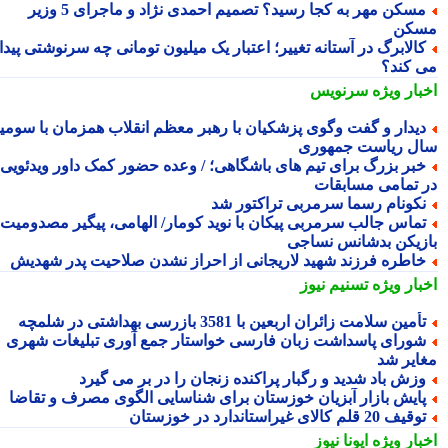
مسکن مهر به کجا رسید؟ تصمیم احمدی نژاد و ماجرای 5 وزیر
کن
الابرگ در آستانه تغییر؛ اعتبار یک میلیون تومانی چه سرنوشتی پیدا
 کند؟
بار ویژه
سرنویس
یدار و گفت وگوی پزشکیان با رهبر معظم انقلاب همزمان با سومین
ل ریاست جمهوری
بر بزرگ برای تیم های باشگاهی؛ / وعده حضور کمک داور ویدئویی
 تمامی مسابقات
کونام رسما سرمربی تراکتور شد
ماس جالب سرمربی پیکان با نوید کومار/ الهامی، پیگیر مصدومیت
زیکن بدشانس نساجی
اطره فرزند شهید لاریجانی از احراز نشدن صلاحیت پدر شهدیش
بار ویژه
تسنیم نیوز
أمین سلامت زائران اربعین با 3581 بازرسی بهداشتی در شلمچه
ورای پاسداشت زبان فارسی خواستار جمع آوری تبلیغات شهری
ایر شد
زش باد شدید و رگبار پراکنده زنجان را در بر می گیرد
ایش بازار آبزیان خوزستان برای شناسایی الگوی مصرف و تقاضا
قیف 20 قلم کالای غیراستاندارد در خوزستان
بار ویژه
ایونا نیوز