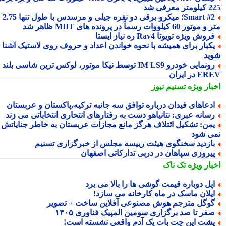
 معرفی شد
Smart #2؛ میکرو-برقی دو نفره جیلی و مرسدس با طول تنها 2.75
ور 60 کیلووات رسماً در پرونده های MIIT ظاهر شد
روش ویژه تویوتا Rav4 ره نیاز ایستا
کبار برای همیشه با نحوه خواندن اعداد و حروف روی لاستیک آشنا
ید
رونمایی خودرو IM LS9 توسط نیکا موتور، لوکس ترین شاسی بلند
 در ایران
بار ویژه
تسنیم نیوز
دعاهای فیدان درباره توافق سه جانبه ترکیه،پاکستان و عربستان
سانه عبری: نتانیاهو دست به رفتارهای انتحاری انتخاباتی می زند
من: تشکیل ائتلاف هرگز مانع مجازات عربستان به خاطر جنایاتش
ی شود
ازدید سخنگوی هیئت رییسه مجلس از خبرگزاری تسنیم
یروزی سپاهان در دربی تدارکاتی اصفهان
بار ویژه
تک ناک
پل دوباره قیمت گوشی ها را بالا می برد
یلان ماسک در ماه کارخانه می سازد!
وگل مترجم هوش مصنوعی آفلاین ساخت + تصویر
فر تا صد برگزاری سومین المپیک فناوری ۱۴۰۵
شت این چت بات یک آدم واقعی نشسته است!