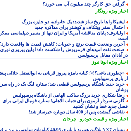
رفتن حق کارگر چند میلیون آب می خورد؟
بار ویژه
رونگار
یشیکاوا ها تاریخ ساز شدند: یک خانواده، دو جایزه بزرگ
حتمال سفر ویتکاف و کوشنر برای مذاکره جدید
ولیانوف: پایان مناقشه آمریکا و ایران تنها از مسیر دیپلماسی ممکن
ت
خرین وضعیت قیمت برنج و حبوبات؛ کاهش قیمت ها واقعیت دارد؟
نعت نفت امیدهای قرمزپوش را شکست داد/ اولین پیروزی نوری
 آبادان مقابل پرسپولیس
بار ویژه
ایونا نیوز
چطوری یاغی؟!»؛ کنایه بامزه پیروز قربانی به ابوالفضل جلالی پیش
 بازی پرسپولیس
رید جدید باشگاه پرسپولیس قطعی شد؛ ستاره لیگ یک در راه سرخ
شان
ضا شکاری خرید بزرگ ساکت الهامی از باشگاه پرسپولیس
لزنی سردار آزمون برای شباب الاهلی؛ ستاره فوتبال ایرانی برای
ل جدید خط و نشان کشید
قاشی گمشده پس از 400 سال دوباره خبرساز شد!
بار ویژه
و قیمت خودرو | چرخان
نیسان NX7 پلاگین هیبرید با باتری 40.95 کیلووات ساعتی و برد برقی