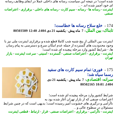
 است! در نتیجه این سیاست، رسانه های داخلی عملا در ایفای وظایف رسانه
ود آچمز شده اند. - ...
ترنت
-
رسانه ها
-
رسانه
-
سیم کارت
-
رسانه های داخلی
-
برقراری
-
اعتراضات
فی
1
خلع سلاح رسانه ها خطاست!
ناک
-
بین الملل
-
7 ماه پیش - یکشنبه 21 دی 1404، 12:40
80503589
ترنت بین المللی از پنج شنبه شب کاملا قطع شده و برقراری اینترنت ملی نیز با
د محدودیت های گسترده از جمله عدم امکان سرچ و دسترسی به پیام رسان
 - شرایط کشور وارد مرحله پیچیده ای شده است؛
ترنت
-
برقراری
-
اعتراضات صنفی
-
گسترده
-
امنیتی
-
سرعت اینترنت
-
بازار
ان
1
فوری/ تمام سیم کارت های سفید
ا سیاه شد!
نه
-
اقتصادی
-
7 ماه پیش - یکشنبه 21 دی
80502165
1404
یط کشور وارد مرحله پیچیده ای شده است؛
راضات صنفی که از بازار تهران آغاز شده بود به
رامی و درگیری های خشونت آمیز رسیده است؛ بدیهی است که در چنین شرایط
ولان در سطوح عالی و ...
ترنت
-
ناآرامی
-
برقراری
-
اعتراضات صنفی
-
قرار
-
ارتباط
-
قطعی اینترنت