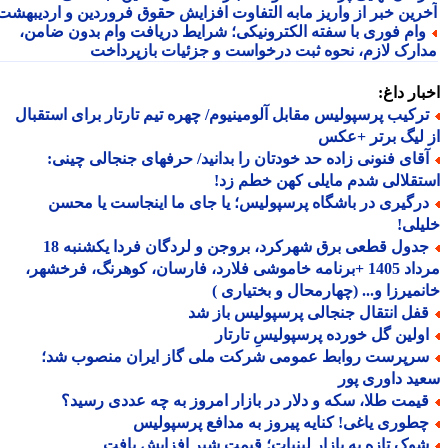
رین خبر از واریز مابه التفاوت افزایش حقوق فروردین و اردیبهشت
ام فوری با سفته الکترونیکی؛ شرایط دریافت وام بدون ضامن،
ارک لازم، نحوه ثبت درخواست و جزئیات بازپرداخت
ار داغ:
رکیب پرسپولیس مقابل آلومینیوم/ چهره تیم تارتار برای استقبال
لیگ برتر +عکس
قای فنونی زاده حد خودتان را بدانید/ حرفهای جنجالی چینی:
قلالی شدم مایلی کهن خطم زد!
رگیری در باشگاه پرسپولیس؛ یا جای ما اینجاست یا محسن
لی!
جدول قطعی برق شهرکرد، بروجن و لردگان فردا یکشنبه 18
مرداد 1405 +برنامه خاموشی فلارد، فارسان، کوهرنگ، فرخشهر،
میرزا و... (چهارمحال و بختیاری )
فل انتقال جنجالی پرسپولیس باز شد
ولین گل خورده پرسپولیسِ تارتار
رپرست روابط عمومی شرکت ملی گاز ایران منصوب شد؛
د داوری پور
یمت طلا، سکه و دلار در بازار امروز به چه عددی رسید؟
طوری یاغی! کنایه پیروز به مدافع پرسپولیس
وک تازه به بازار لبنیات؛ قیمت شیر افزایش یافت