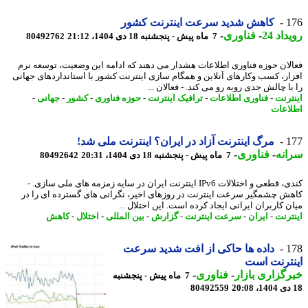
1
کاهش شدید سرعت اینترنت کشور
اد 24
-
فناوری
-
7 ماه پیش - پنجشنبه 18 دی 1404، 21:12
80492762
لان حوزه فناوری اطلاعات هشدار می دهند که ادامه این وضعیت، توسعه نرم
ار، کسب وکارهای آنلاین و همگام سازی اینترنت کشور با استانداردهای جهانی
ا چالش جدی روبه رو می کند. - فعالان ...
ترنت
-
فناوری اطلاعات
-
ترافیک اینترنت
-
حوزه فناوری
-
کشور
-
جهانی
-
اعات
1
مرگ اینترنت آزاد در ایران؟ اینترنت ملی شد!
نه
-
فناوری
-
7 ماه پیش - پنجشنبه 18 دی 1404، 20:31
80492642
کندی، قطعی و اختلالات IPv6 اینترنت ایران در سایه زمزمه های ملی سازی. -
ش چشمگیر سرعت اینترنت در روزهای اخیر، نگرانی های گسترده ای را در
ن کاربران ایرانی ایجاد کرده است. این اختلال ...
ترنت
-
ایران
-
سرعت اینترنت
-
گزارش
-
بین المللی
-
اختلال
-
کاهش
1
داده ها حاکی از افت شدید سرعت
ترنت است
گزاری بازار
-
فناوری
-
7 ماه پیش - پنجشنبه
80492559