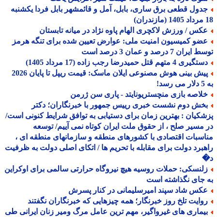
دول قطعی برق ساری، بابل، آمل و قائمشهر بابل فردا یکشنبه
کس / ورزش لاکچری الهام پاوه نژاد در میانه تابستان
ضو کمیسیون امنیت ملی: عوارض تعیین شده برای تنگه هرمز
ران 7 درصد و عمان 3 درصد است
یری 4 متهم قتل حمیدرضا رجب زاده (17 مرداد 1405)
پیش بینی هوش مصنوعی ایلان ماسک: قیمت ریپل تا پایان 2026
!
لاصه بازی منچستریونایتد - پاری سن ژرمن
خش دوم نشست خبری رییس جمهور با خبرنگاران؛ دکتر
کیان : بهترین زمان برای دستیابی به توافق شرایط کنونی است/
مسیر صلح ، از حقوق ملت ایران کوتاه نمی آییم/ توسعه
سبات اقتصادی با کشورهای منطقه و سازمانهای منطقه ای ،
برد دولت برای مقابله با تحریم ها / اتکای اصلی دولت به ظرفیت
لنسکی: حملات روسیه هیچ نیروگاه حرارتی سالمی برای اوکراین
جای نگذاشته است
کس شاد سپند امیرسلیمانی در کنار پسرش
وایت تلخ روز خبرنگار؛ همه چیزهایی که خبرنگاران نگفتند
یماری های غیرواگیر، مهم ترین عامل مرگ ومیر زنان ایرانی طی