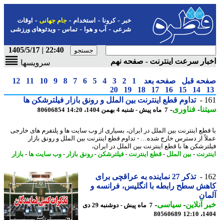
-
-
-
-
خبر
کرونا
استخدام
جام جهانی
اوقات
-
-
-
شرعی
آب و هوا
تماس
ویدئوهای ورزشی
22:40 | 1405/5/17
ار سرعت اینترنت - صفحه نهم
سرویسها
حه قبل
صفحه بعد
1
2
3
4
5
6
7
8
9
10
11
12
20
19
18
17
16
15
14
1
تداوم قطع اینترنت بین الملل و رونق بازار فیلترشکن ها
نا
-
فناوری
-
7 ماه پیش - شنبه 4 بهمن 1404، 14:20
80606854
قطع اینترنت بین الملل در ایران، بسیاری از وب سایت ها و پلتفرم های خارجی
اً از دسترس خارج شده… - تداوم قطع اینترنت بین الملل و رونق بازار
ترشکن ها با قطع اینترنت بین الملل در ایران،
ترنت
-
بین الملل
-
قطع اینترنت
-
فیلترشکن
-
رونق بازار
-
وب سایت ها
-
بازار
1
تذکر 27 نماینده به عراقچی برای
ش سطح رابطه با انگلیس، فرانسه و
ان
 آنلاین
-
سیاسی
-
7 ماه پیش - دوشنبه 29 دی
80560689
1404