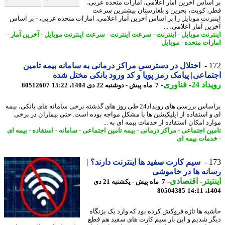
اساس آخرین آمار اعلامی، امارات متحده عربی،
، کویت، بحرین و بلغارستان بیشترین سرعت
ترنت موبایل را بر اساس آخرین آمار اعلامی، امارات متحده عربی، - بر اساس
ن آمار اعلامی، ...
ترنت موبایل
-
اینترنت
-
سرعت اینترنت
-
سرعت اینترنت موبایل
-
آخرین آمار
-
رات متحده
-
موبایل
1
اختلال در دسترسیِ مراکز درمانی به سامانه بیمه تامین
ماعی| پیامک رمز پویا و کد ورود بانکی مختل شده
اد 24
-
فناوری
-
7 ماه پیش - دوشنبه 22 دی 1404، 15:22
80512607
براساس بررسی های رویداد24 طی روز های گذشته برخی سامانه های بانکی، بیمه
و استفاده از اپلیکیشن ها با مشکل مواجه بوده است. حتی بیماران در برخی
رد امکان استفاده از خدمات بیمه ای به ...
ین اجتماعی
-
مراکز درمانی
-
بیمه تامین اجتماعی
-
سامانه
-
استفاده
-
بیمه ای
مات بیمه ای
1
سیم کارت سفید ها اینترنت دارند؟ |
نه ها در خاموشی
یتر
-
اقتصادی
-
7 ماه پیش - یکشنبه 21 دی
80504385
1404
یه ها تازه فروکش کرده بود که وارد یک بزنگاه
ر شدیم و این بار سیم کارت های سفید هم قطع