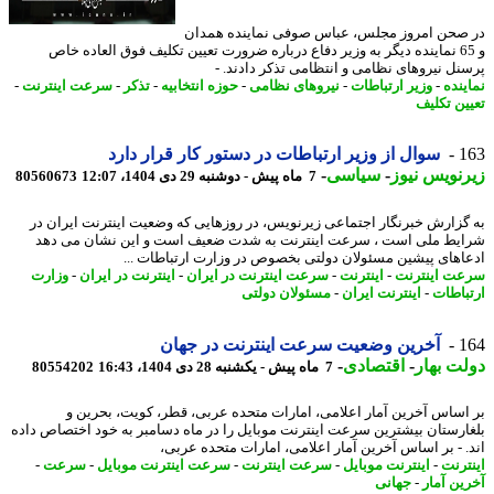
صحن امروز مجلس، عباس صوفی نماینده همدان
و 65 نماینده دیگر به وزیر دفاع درباره ضرورت تعیین تکلیف فوق العاده خاص
نل نیروهای نظامی و انتظامی تذکر دادند. -
ینده
-
وزیر ارتباطات
-
نیروهای نظامی
-
حوزه انتخابیه
-
تذکر
-
سرعت اینترنت
-
ین تکلیف
1
سوال از وزیر ارتباطات در دستور کار قرار دارد
نویس نیوز
-
سیاسی
-
7 ماه پیش - دوشنبه 29 دی 1404، 12:07
80560673
گزارش خبرنگار اجتماعی زیرنویس، در روزهایی که وضعیت اینترنت ایران در
یط ملی است ، سرعت اینترنت به شدت ضعیف است و این نشان می دهد
اهای پیشین مسئولان دولتی بخصوص در وزارت ارتباطات ...
ت اینترنت
-
اینترنت
-
سرعت اینترنت در ایران
-
اینترنت در ایران
-
وزارت
باطات
-
اینترنت ایران
-
مسئولان دولتی
1
آخرین وضعیت سرعت اینترنت در جهان
ت بهار
-
اقتصادی
-
7 ماه پیش - یکشنبه 28 دی 1404، 16:43
80554202
اساس آخرین آمار اعلامی، امارات متحده عربی، قطر، کویت، بحرین و
ارستان بیشترین سرعت اینترنت موبایل را در ماه دسامبر به خود اختصاص داده
. - بر اساس آخرین آمار اعلامی، امارات متحده عربی،
ترنت
-
اینترنت موبایل
-
سرعت اینترنت
-
سرعت اینترنت موبایل
-
سرعت
-
ین آمار
-
جهانی