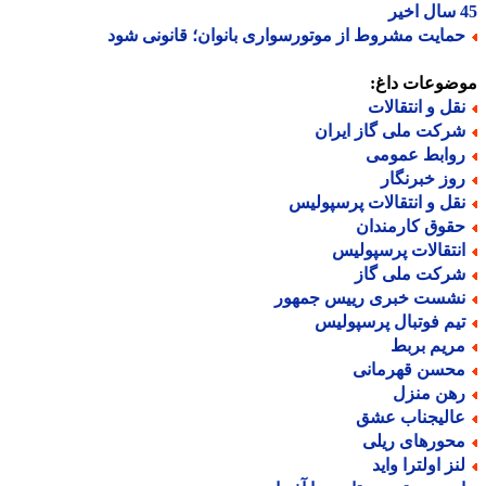
مایت مشروط از موتورسواری بانوان؛ قانونی شود
ضوعات داغ:
قل و انتقالات
رکت ملی گاز ایران
وابط عمومی
وز خبرنگار
قل و انتقالات پرسپولیس
قوق کارمندان
نتقالات پرسپولیس
رکت ملی گاز
شست خبری رییس جمهور
یم فوتبال پرسپولیس
ریم بربط
حسن قهرمانی
هن منزل
الیجناب عشق
حورهای ریلی
نز اولترا واید