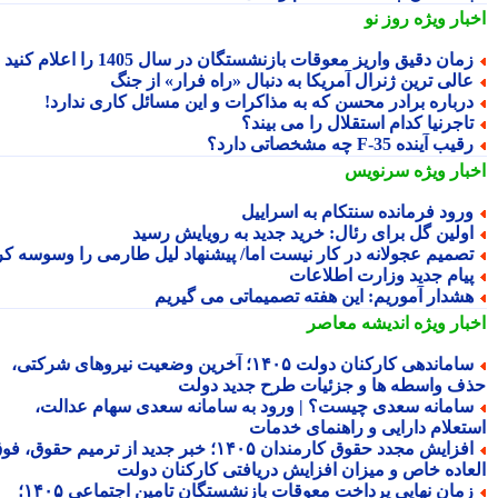
بار ویژه
روز نو
مان دقیق واریز معوقات بازنشستگان در سال 1405 را اعلام کنید
الی ترین ژنرال آمریکا به دنبال «راه فرار» از جنگ
رباره برادر محسن که به مذاکرات و این مسائل کاری ندارد!
اجرنیا کدام استقلال را می بیند؟
قیب آینده F-35 چه مشخصاتی دارد؟
بار ویژه
سرنویس
رود فرمانده سنتکام به اسراییل
ولین گل برای رئال: خرید جدید به رویایش رسید
صمیم عجولانه در کار نیست اما/ پیشنهاد لیل طارمی را وسوسه کرد
یام جدید وزارت اطلاعات
شدار آموریم: این هفته تصمیماتی می گیریم
بار ویژه
اندیشه معاصر
ساماندهی کارکنان دولت ۱۴۰۵؛ آخرین وضعیت نیروهای شرکتی،
ف واسطه ها و جزئیات طرح جدید دولت
امانه سعدی چیست؟ | ورود به سامانه سعدی سهام عدالت،
تعلام دارایی و راهنمای خدمات
افزایش مجدد حقوق کارمندان ۱۴۰۵؛ خبر جدید از ترمیم حقوق، فوق
عاده خاص و میزان افزایش دریافتی کارکنان دولت
زمان نهایی پرداخت معوقات بازنشستگان تامین اجتماعی ۱۴۰۵؛