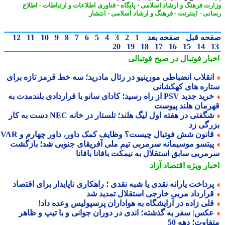
رت فرهنگ و ارشاد اسلامی
-
پایگاه
-
فناوری اطلاعات و ارتباطات
-
اطلاع
نی
-
اینترنت
-
فرهنگ و ارشاد اسلامی
-
انتشار
حه قبل
صفحه بعد
1
2
3
4
5
6
7
8
9
10
11
12
20
19
18
17
16
15
14
بار فوتبال در صبح فوتبالی
نقلاب انضباطی مورینیو در رئال مادرید؛ سه خط قرمز تازه برای
اره های کهکشانی
خرید جدید PSV از راه رسید؛ کادای سانو با قراردادی بلندمدت به
رمان هلند پیوست
شگفتی در هفته اول لیگ هلند؛ تلستار در خانه NEC دست به کار
رگی زد
انون شش فوتبال چیست؟ وظایف کمک داور، داور چهارم و VAR
یتسو موسیمانه سرمربی تیم ملی آفریقای جنوبی شد؛ بازگشت
مربی سابق استقلال به نیمکت بافانا بافانا
بار ویژه
اقتصاد آزاد
رداخت یارانه نقدی یا شبه نقدی ؛ راهکاری ناپایدار برای اقتصاد
رارداد مربی خارجی استقلال تمدید شد
لی زاده در آرایشگاه به هواداران پرسپولیس وعده داد!
کس| سفر به گذشته؛ اندی در دوران جوانی و با تیپ و ظاهر
اوت؛ دهه 50