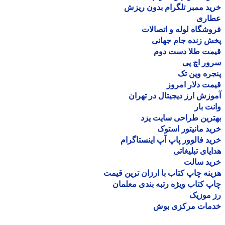
د ممبر تلگرام بدون ریزش
اری
شگاه لوله و اتصالات
 زنده جام جهانی
مت طلا دست دوم
ر اچ پی
ره وین تک
ت دلار امروز
زش ارز دیجیتال در تهران
ت بار
رین طراحی سایت یزد
د مانیتور استوک
د فالوور پاپ آپ اینستاگرام
یای تبلیغاتی
ید سالت
نه چاپ کتاب با ارزان ترین قیمت
 کتاب ویژه رتبه بندی معلمان
موزیک
مات مرکزی بوش