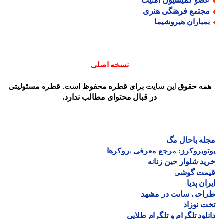
ضو کمیسیون امنیت
جتمع فرهنگی هنری
مباران هیروشیما
نسخه اصلی
مه حقوق این سایت برای قطره محفوظ است. قطره مسئولیتی
در قبال محتوای مطالب ندارد.
ه باحال مگ
وبروکرز: مرجع معرفی بروکرها
د شلوار جین زنانه
مت گوشی
ان پدیا
احی سایت در مشهد
 نوزاد
لود تلگرام و تلگرام طلایی