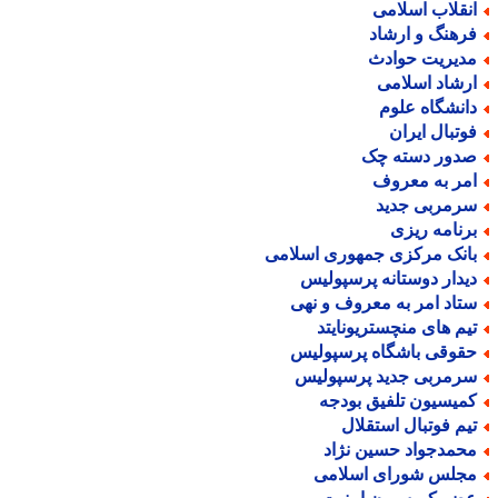
نقلاب اسلامی
رهنگ و ارشاد
دیریت حوادث
رشاد اسلامی
انشگاه علوم
وتبال ایران
دور دسته چک
مر به معروف
رمربی جدید
رنامه ریزی
انک مرکزی جمهوری اسلامی
یدار دوستانه پرسپولیس
تاد امر به معروف و نهی
یم های منچستریونایتد
قوقی باشگاه پرسپولیس
رمربی جدید پرسپولیس
میسیون تلفیق بودجه
یم فوتبال استقلال
حمدجواد حسین نژاد
جلس شورای اسلامی