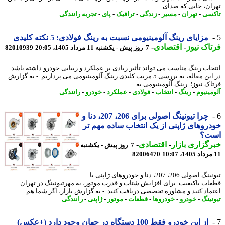
ان، جایی که صدای ...
سی
-
تهران
-
مسیر
-
زندگی
-
ترافیک
-
پای
-
تجربه رانندگی
مزایای رینگ آلومینیومی نسبت به رینگ فولادی: 5 نکته کلیدی
اک نیوز
-
اقتصادی
-
7 روز پیش - یکشنبه 11 مرداد 1405، 20:05
82010939
خاب رینگ مناسب می تواند تأثیر زیادی بر عملکرد و زیبایی خودرو داشته باشد.
در این مقاله، به بررسی 5 مزیت کلیدی رینگ آلومینیومی می پردازیم. - به گزارش
ک نیوز؛ رینگ آلومینیومی به ...
مینیوم
-
رینگ
-
انتخاب
-
فولادی
-
عملکرد
-
خودرو
-
رانندگی
چرا تیونینگ اصولی برای 206، 207، دنا و
روهای ژاپنی از یک انتخاب ساده مهم تر
ت؟
گزاری بازار
-
اقتصادی
-
7 روز پیش - یکشنبه
82006470
تیونینگ اصولی 206، 207، دنا و خودروهای ژاپنی با
ات باکیفیت. برای افزایش شتاب و قدرت موتور، به مهرتیونینگ در تهران
ماد کنید و مشاوره تخصصی دریافت کنید. - به گزارش بازار، اگر شما هم ...
نینگ
-
خودرو
-
خودروها
-
قطعات
-
موتور
-
ژاپنی
-
رانندگی
از این خودرو فقط 100 دستگاه در جهان وجود دارد (+عکس)