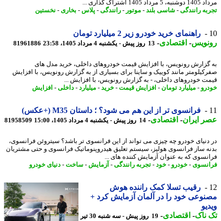
اد 1405 اشتراک گذاری ...
به رانندگی
-
شاسی بلند
-
موتور
-
رانندگی
-
پلاس
-
بخاری
-
نخستین
راهنمای خرید خودرو زیر 2 میلیارد تومان
نویس
-
اقتصادی
-
13 روز پیش - یکشنبه 4 مرداد 1405، 23:58
81961886
گزارش رونویس، با افزایش قیمت خودروهای داخلی، خرید مدل های
کیلومتر مانند کوییک و ساینا برای بسیاری از به گزارش رونویس، با افزایش
ت خودروهای داخلی، - به گزارش رونویس، با افزایش ...
رو
-
میلیارد تومان
-
افزایش قیمت
-
خرید
-
میلیارد
-
داخلی
-
افزایش
فرانسوی تر از این هم می شود؟ ؛ داستان M35 (+عکس)
 ایران
-
اقتصادی
-
14 روز پیش - یکشنبه 4 مرداد 1405، 15:00
81958509
دنیای خودرو چه چیزی می تواند از این فرانسوی تر باشد؟ سیتروئن فرانسوی،
ه ساز فرانسوی هولیز، سیستم تعلیق هیدروپنوماتیک فرانسوی و حتی مشتریان
نسوی که به عنوان آزمایش کننده های ...
نسوی
-
خودرو
-
خود
-
تجربه رانندگی
-
آزمایش
-
ساخت
-
دنیای خودرو
رقیب تسلا کمک راننده هوش
وعی خود را در آلمان آزمایش کرد +
یو
ناک
-
اقتصادی
-
19 روز پیش - سه شنبه 30 تیر