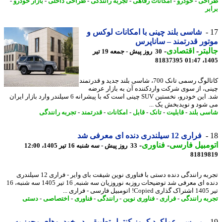
احی
-
خودرو
-
امکانات رفاهی
-
تجربه رانندگی
-
طراحی داخلی
-
بازار خودرو
-
ر
شاسی بلند چینی با امکانات لوکس و
ور قدرتمند – ساناپرس
بتر
-
اقتصادی
-
30 روز پیش - جمعه 19 تیر
81837395
1405
کاتالوگ رسمی تانک 700، شاسی بلند جدید و قدرتمند
ی، از سوی شرکت واردکننده آن به بازار عرضه
شد. این خودرو، نخستین SUV چینی است که با پیشرانه 6 سیلندر وارد بازار ایران
شود و نویدبخش یک ...
ی بلند
-
قابلیت
-
تانک
-
قابل
-
امکانات
-
قدرتمند
-
تجربه رانندگی
فراری 12 سیلندری دنده ای معرفی شد
مبیل فارسی
-
فناوری
-
33 روز پیش - سه شنبه 16 تیر 1405، 12:00
81819
تجربه رانندگی دنده دستی با فناوری نوین شیفت بای وایر - فراری 12 سیلندری
دنده ای معرفی شد توضیحات روزبه نوروزیان سه شنبه, 16 تیر 1405 سه شنبه، 16
ری ...
به رانندگی
-
فراری
-
فناوری نوین
-
رانندگی
-
فناوری
-
اختصاصی
-
دستی
بررسی عملکرد کروز کنترل تطبیقی در خودروهای مجهز به