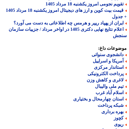
ویم نجومی امروز یکشنبه 18 مرداد 1405
قیمت بیت کوین و ارز های دیجیتال امروز یکشنبه 18 مرداد 1405
جدول
یران از پهپاد ریپر و هرمس چه اطلاعاتی به دست می آورد؟
اعلام نتایج نهایی دکتری 1405 در اواخر مرداد / جزییات سازمان
جش
ضوعات داغ:
انشجوی سنواتی
مریکا و اسراییل
ستاندار مرکزی
رداخت الکترونیکی
اغری و کاهش وزن
یم ملی والیبال
سلام آباد غرب
ستان چهارمحال و بختیاری
بکه پرداخت
هره برداری
چوز
یوی