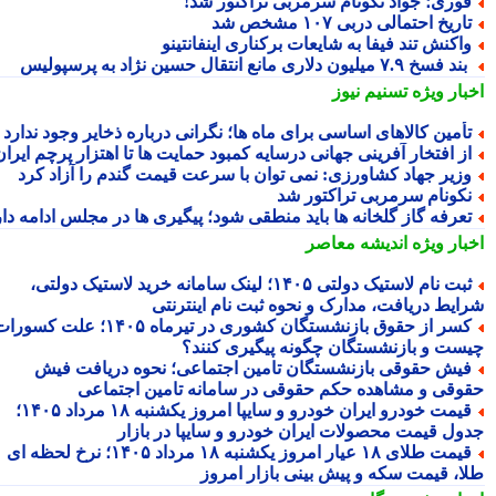
وری؛ جواد نکونام سرمربی تراکتور شد!
اریخ احتمالی دربی ۱۰۷ مشخص شد
اکنش تند فیفا به شایعات برکناری اینفانتینو
د فسخ ۷.۹ میلیون دلاری مانع انتقال حسین نژاد به پرسپولیس
بار ویژه
تسنیم نیوز
أمین کالاهای اساسی برای ماه ها؛ نگرانی درباره ذخایر وجود ندارد
ز افتخار آفرینی جهانی درسایه کمبود حمایت ها تا اهتزار پرچم ایران
زیر جهاد کشاورزی: نمی توان با سرعت قیمت گندم را آزاد کرد
کونام سرمربی تراکتور شد
عرفه گاز گلخانه ها باید منطقی شود؛ پیگیری ها در مجلس ادامه دارد
بار ویژه
اندیشه معاصر
ثبت نام لاستیک دولتی ۱۴۰۵؛ لینک سامانه خرید لاستیک دولتی،
ایط دریافت، مدارک و نحوه ثبت نام اینترنتی
کسر از حقوق بازنشستگان کشوری در تیرماه ۱۴۰۵؛ علت کسورات
ست و بازنشستگان چگونه پیگیری کنند؟
یش حقوقی بازنشستگان تامین اجتماعی؛ نحوه دریافت فیش
وقی و مشاهده حکم حقوقی در سامانه تامین اجتماعی
قیمت خودرو ایران خودرو و سایپا امروز یکشنبه ۱۸ مرداد ۱۴۰۵؛
ول قیمت محصولات ایران خودرو و سایپا در بازار
قیمت طلای ۱۸ عیار امروز یکشنبه ۱۸ مرداد ۱۴۰۵؛ نرخ لحظه ای
ا، قیمت سکه و پیش بینی بازار امروز