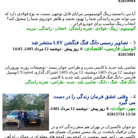
82019
 می دانستید رینگ آلومینیومی مزایای قابل توجهی نسبت به نوع فولادی دارد که
تواند تجربه رانندگی شما را بهبود بخشد و ظاهر خودروی شما را متحول کند؟
خاب رینگ مناسب برای خودرو فراتر ...
مینیوم
-
رینگ
-
فولادی
-
تجربه رانندگی
-
انتخاب
-
رانندگی
-
مزیت
تصاویر رسمی دانگ فنگ فنگشن L8Y منتشر شد
مبیل فارسی
-
اقتصادی
-
6 روز پیش - دوشنبه 12 مرداد 1405، 14:05
82015
ی بلند جدید با کابینی مدرن و طراحی جوان پسند - توضیحات روزبه نوروزیان
دوشنبه, 12 مرداد 1405 دوشنبه، 12 مرداد 1405 اشتراک گذاری Copied! اتومبیل
سی -دانگ فنگ فنگشن شاسی بلند جدید با کابینی ...
گ فنگ
-
فنگ
-
دانگ
-
شاسی بلند
-
جدید
-
طراحی
-
تجربه رانندگی
وقتی عشق فرمان زندگی را در دست
گیرد
ر
-
حوادث
-
6 روز پیش - دوشنبه 12 مرداد 1405،
82015754
13
جوان تاکسیران در تهران هم سفر زندگی اند و در
ن ترافیک پایتخت، در یک مسیر مشترک، همپای هم
سی می رانند. شهر نوشت: در کوچه پس کوچه های محله ای در حوالی راه آهن