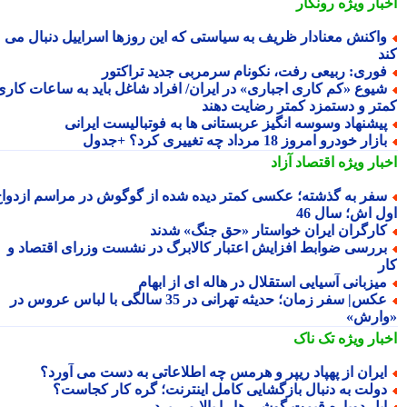
بار ویژه
رونگار
اکنش معنادار ظریف به سیاستی که این روزها اسراییل دنبال می
د
وری: ربیعی رفت، نکونام سرمربی جدید تراکتور
یوع «کم کاری اجباری» در ایران/ افراد شاغل باید به ساعات کاری
تر و دستمزد کمتر رضایت دهند
یشنهاد وسوسه انگیز عربستانی ها به فوتبالیست ایرانی
ازار خودرو امروز 18 مرداد چه تغییری کرد؟ +جدول
بار ویژه
اقتصاد آزاد
فر به گذشته؛ عکسی کمتر دیده شده از گوگوش در مراسم ازدواج
ل اش؛ سال 46
ارگران ایران خواستار «حق جنگ» شدند
ررسی ضوابط افزایش اعتبار کالابرگ در نشست وزرای اقتصاد و
ر
یزبانی آسیایی استقلال در هاله ای از ابهام
عکس| سفر زمان؛ حدیثه تهرانی در 35 سالگی با لباس عروس در
ارش»
بار ویژه
تک ناک
یران از پهپاد ریپر و هرمس چه اطلاعاتی به دست می آورد؟
ولت به دنبال بازگشایی کامل اینترنت؛ گره کار کجاست؟
پل دوباره قیمت گوشی ها را بالا می برد