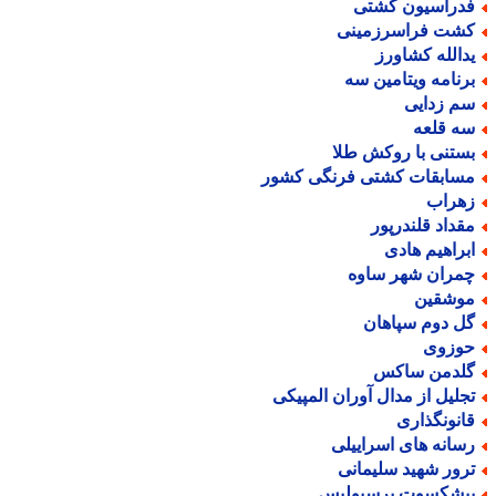
دراسیون کشتی
شت فراسرزمینی
دالله کشاورز
رنامه ویتامین سه
م زدایی
ه قلعه
ستنی با روکش طلا
سابقات کشتی فرنگی کشور
هراب
قداد قلندرپور
براهیم هادی
مران شهر ساوه
وشقین
ل دوم سپاهان
وزوی
لدمن ساکس
جلیل از مدال آوران المپیکی
انونگذاری
سانه های اسراییلی
رور شهید سلیمانی
یشکسوت پرسپولیس