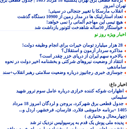
برنامه قطعی برق تهران یکشنبه 18 مرداد 1405 | جدول قطعی برق
ران امروز
نقلاب مارسکا با تغییر جنجالی در سیتی!
عداد استارلینک ها در مدار زمین از 10900 دستگاه گذشت
یچ تیمی این مهاجم آلمانی را نمی خواهد!
استگار 50ساله شاهدخت لئونور بازداشت شد
بار ویژه
روز نو
 میلیارد تومان خیرات برای انجام وظیفه دولت!
ذاکره سردار آزمون و استقلال؟
الاخره سهم ایران از دریای خزر چقدر است؟
نتقاد از وضعیت نیروهای شرکتی و بخشنامه اخیر دولت در نحوه
ماندهی
وسازی خبری رجانیوز درباره وضعیت سلامتی رهبر انقلاب+سند
ار داغ:
ظهارات شوکه کننده خرازی درباره عامل سوم ترور شهید
مانی
جدول قطعی برق شهرکرد، بروجن و لردگان امروز 18 مرداد
1405 +برنامه خاموشی فلارد، فارسان، فرخشهر، اردل و...
ارمحال و بختیاری )
دیده ملی پوش یک قدم به پرسپولیس نزدیک تر شد
قشه سپاهان برای پرسپولیس؛ پیشنهادِ دوباره برای خرید مدافع