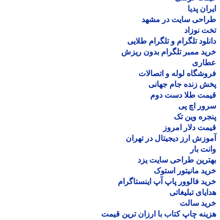
ان پدیا
احی سایت در مشهد
 نوزاد
لود تلگرام و تلگرام طلایی
د ممبر تلگرام بدون ریزش
اری
شگاه لوله و اتصالات
 زنده جام جهانی
مت طلا دست دوم
ر اچ پی
ره وین تک
ت دلار امروز
زش ارز دیجیتال در تهران
ت بار
رین طراحی سایت یزد
د مانیتور استوک
د فالوور پاپ آپ اینستاگرام
یای تبلیغاتی
ید سالت
نه چاپ کتاب با ارزان ترین قیمت