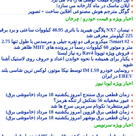
یلان ماسک در ماه کارخانه می سازد!
وگل مترجم هوش مصنوعی آفلاین ساخت + تصویر
بار ویژه
و قیمت خودرو | چرخان
نیسان NX7 پلاگین هیبرید با باتری 40.95 کیلووات ساعتی و برد برقی
 معرفی شد
Smart #2؛ میکرو-برقی دو نفره جیلی و مرسدس با طول تنها 2.75
ور 60 کیلووات رسماً در پرونده های MIIT ظاهر شد
روش ویژه تویوتا Rav4 ره نیاز ایستا
کبار برای همیشه با نحوه خواندن اعداد و حروف روی لاستیک آشنا
ید
رونمایی خودرو IM LS9 توسط نیکا موتور، لوکس ترین شاسی بلند
 در ایران
بار ویژه
ایونا نیوز
مان قطعی برق سنندج امروز یکشنبه 18 مرداد (خاموشی برق)
بور مخفیانه 56 نفتکش از تنگه هرمز؟
یرمنتظره؛ نکونام سرمربی سرخ ها شد
مان قطعی برق قزوین امروز یکشنبه 18 مرداد (خاموشی برق)
مان قطعی برق بوشهر امروز یکشنبه 18 مرداد (خاموشی برق)
بار ویژه
سرنویس