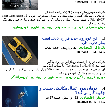
81920289
1405
شرکت خودروسازی چینی Xpeng، رقیب تسلا از
جدیدترین سامانه کمک راننده مبتنی بر هوش مصنوعی خود با نام Next Generation
Pilot (NGP) در شهر مونیخ آلمان رونمایی کرد. - شرکت خودروسازی چینی Xpeng،
 تسلا از ...
ش مصنوعی
-
خود
-
راننده
-
مصنوعی
-
رونمایی
-
فناوری
-
خودروسازی
این خودروی جدید فراری 1036 اسب
ر قدرت دارد
ناک
-
اقتصادی
-
22 روز پیش - شنبه 27 تیر
81897413
1405
ت فراری از نسخه روباز ابرخودروی پلاگین
هیبریدی 849 Testarossa Spider با شتاب 2.3 ثانیه
ای، سقف فلزی جمع شونده و قیمت حدود 600 هزار دلار رونمایی کرد. به گزارش
یس خودرو تکناک، این خودرو که ...
رو
-
فراری
-
پلاگین هیبریدی
-
نسخه
-
هیبریدی
-
رونمایی
-
تجربه رانندگی
فرمان بدون اتصال مکانیکی چیست و
نه کار می کند؟
بتر
-
اقتصادی
-
22 روز پیش - شنبه 27 تیر
81893878
1405