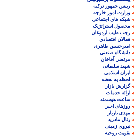
ییس جمهور ترکیه
زارت امور خارجه
بکه های اجتماعی
حصول استراتژیک
جب طیب اردوغان
عالان اقتصادی
میرحسین طاهری
انشگاه صنعتی
رتضی آقاخان
هید سلیمانی
یران اسلامی
حظه به لحظه
زارش بازار
رائه خدمات
اعت هوشمند
وزهای اخیر
هدی تارتار
ئال مادرید
یروی زمینی
قویت روحیه