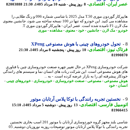
 ایران
-
اقتصادی
-
8 روز پیش - شنبه 10 مرداد 1405، 21:30
82003888
هایپرکار گوردون موری T.50 مدل 2025 با شاسی شماره 096 و رنگ طلایی را
مشاهده می کنید. این خودرو که تنها در 100 نسخه ساخته می شود، جانشین معنوی
 است. عصر ایران - هایپرکار گوردون موری T.
رو
-
مک لارن
-
جانشین
-
خود
-
معنوی
-
مشاهده
-
موری
تحول خودروهای چینی با هوش مصنوعی XPeng
اک نیوز
-
اقتصادی
-
10 روز پیش - پنجشنبه 8 مرداد 1405، 21:30
81990
شرکت خودروسازی XPeng در حال تغییر چهره صنعت خودروسازی چین با فناوری
 هوش مصنوعی است. این شرکت ربات های انسان نما و سیستم های رانندگی
کار پیشرفته ای را به بازار عرضه کرده است. - به ...
ش مصنوعی
-
مصنوعی
-
صنعت خودروسازی
-
خودروسازی
-
خودروهای چینی
-
ان
-
خود
نخستین تجربه رانندگی با توکا پلاس آرتابان موتور
مبیل فارسی
-
اقتصادی
-
13 روز پیش - دوشنبه 5 مرداد 1405، 15:10
81966
شاسی بلند مجهز گروه خوردوسازی آرتابان با موتور 201 اسب بخاری نخستین
تجربه رانندگی با توکا پلاس آرتابان موتور توضیحات روزبه نوروزیان دوشنبه, 05