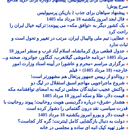
خ پوش!
شنهاد سپاهان برای جذب 2 بازیکن پرسپولیس
ل ابجد امروز یکشنبه 18 مرداد ماه 1405
ک کشور دیگر به «توافق مکه» می پیوندد| ترکیه خیال ایران را
حت کرد
طایی: تیم ملی والیبال ایران، مرتب در تغییر و تحول است و
ت ندارد
جدول قطعی برق کرمانشاه، اسلام آباد غرب و سنقر امروز 18
 گیلانغرب، کنگاور، جوانرود، صحنه و...
رگزاری مراسم «محرم و عاشورا در آیینه اسناد وزارت امور
18 مرداد 1405) + فیلم
ونالدو از رییس جمهور پرتغال هم مشهورتر است!
روع ماجراجویی مهاجم اسبق استقلال در لیگ دو
اکنش عجیب نمایندگان مجلس ترکیه به امضای توافقنامه مکه
مت دلار، طلا و سکه امروز 18 مرداد 1405
شدار «شرق» درباره دگردیسی هویت روحانیت؛ پیوند روحانیت با
ت سیاسی، نقد درون گفتمانی را دشوار کرده است
مت دلار و یورو امروز یکشنبه 18 مرداد 1405
ولت به دنبال بازگشایی کامل اینترنت؛ گره کار کجاست؟
رز تهیه کیک انبه ای ساده و مجلسی در خانه