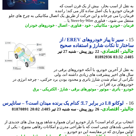
نقل از اسب بخار، بیش از یک قرن است که
ان خودرو با یک اصل ساده کار می کند؛ راننده
ان را می چرخاند و این حرکت از طریق یک اتصال مکانیکی به چرخ های جلو
می شود، - فناوری Steer-by-Wire یا ...
ان
-
خودرو
-
مکانیکی
-
خود
-
فناوری
-
اتصال
-
خودروهای خودران
سیر تا پیاز خودروهای EREV / از
تار تا نکات شارژ و استفاده صحیح
بتر
-
اقتصادی
-
22 روز پیش - شنبه 27 تیر
81892936
1405
نقل از آخرین خودرو، با آنکه خودروهای برقی در
 های اخیر پیشرفت های زیادی داشته اند، ولی
انی از تمام شدن شارژ باتری و محدود بودن برد حرکتی، - چرخه انرژی در
وهای برد افزا در ...
رو
-
باتری
-
موتور
-
موتورهای برقی
-
شارژ
-
الکتریکی
-
برق
لوکانو L8 در برابر L7؛ کدام یک برنده میدان است؟ – ساناپرس
بتر
-
اقتصادی
-
26 روز پیش - سه شنبه 23 تیر 1405، 20:02
81870891
خاب برتر کدام است؟ بازار خودرو ایران همواره شاهد ورود مدل های جدیدی از
ی بلندهای چینی است که با طراحی مدرن و امکانات رفاهی متنوع، - یکی از
ین مواردی که در مقایسه این دو خودرو ...