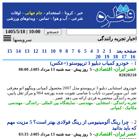
-
-
-
-
خبر
کرونا
استخدام
جام جهانی
اوقات
-
-
-
شرعی
آب و هوا
تماس
ویدئوهای ورزشی
10:00 | 1405/5/18
ار تجربه رانندگی
سرویسها
حه بعد
1
2
3
4
5
6
7
8
9
10
11
12
13
14
15
20
19
18
17
خودرو کمیاب دبلیو 3 تریپوستو (+عکس)
 ایران
-
اقتصادی
-
5 روز پیش - سه شنبه 13 مرداد 1405، 08:00
82020
خودروی استثنایی دبلیو 3 تریپوستو مدل 2007 محصول کمپانی وینگهو اتو معرفی
شد. این سوپراسپرت نایاب با شاسی تقویت شده پورشه 964 و مرکز ثقل پایین،
به رانندگی منحصربه فردی ارائه می دهد. عصر ...
به رانندگی
-
استثنایی
-
مهندسی
-
نمایشگاه بین المللی
-
رانندگی
-
مهندسی
نیک
-
کمپانی
چرا رینگ آلومینیومی از رینگ فولادی بهتر است؟ 5 مزیت مهم
باید بدانید
 ایران
-
اقتصادی
-
5 روز پیش - سه شنبه 13 مرداد 1405، 03:35