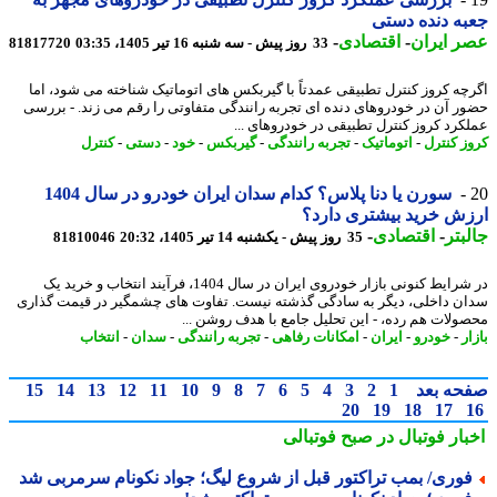
ه دنده دستی
 ایران
-
اقتصادی
-
33 روز پیش - سه شنبه 16 تیر 1405، 03:35
81817720
چه کروز کنترل تطبیقی عمدتاً با گیربکس های اتوماتیک شناخته می شود، اما
ر آن در خودروهای دنده ای تجربه رانندگی متفاوتی را رقم می زند. - بررسی
کرد کروز کنترل تطبیقی در خودروهای ...
ز کنترل
-
اتوماتیک
-
تجربه رانندگی
-
گیربکس
-
خود
-
دستی
-
کنترل
سورن یا دنا پلاس؟ کدام سدان ایران خودرو در سال 1404
ش خرید بیشتری دارد؟
بتر
-
اقتصادی
-
35 روز پیش - یکشنبه 14 تیر 1405، 20:32
81810046
در شرایط کنونی بازار خودروی ایران در سال 1404، فرآیند انتخاب و خرید یک
ن داخلی، دیگر به سادگی گذشته نیست. تفاوت های چشمگیر در قیمت گذاری
ولات هم رده، - این تحلیل جامع با هدف روشن ...
ر
-
خودرو
-
ایران
-
امکانات رفاهی
-
تجربه رانندگی
-
سدان
-
انتخاب
حه بعد
1
2
3
4
5
6
7
8
9
10
11
12
13
14
15
20
19
18
17
بار فوتبال در صبح فوتبالی
وری/ بمب تراکتور قبل از شروع لیگ؛ جواد نکونام سرمربی شد