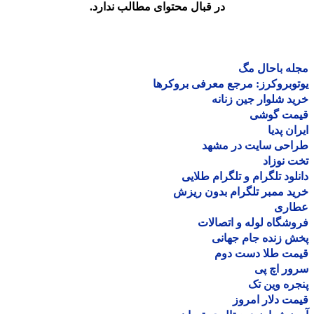
در قبال محتوای مطالب ندارد.
ه باحال مگ
وبروکرز: مرجع معرفی بروکرها
د شلوار جین زنانه
مت گوشی
ان پدیا
احی سایت در مشهد
 نوزاد
لود تلگرام و تلگرام طلایی
د ممبر تلگرام بدون ریزش
اری
شگاه لوله و اتصالات
 زنده جام جهانی
مت طلا دست دوم
ر اچ پی
ره وین تک
ت دلار امروز