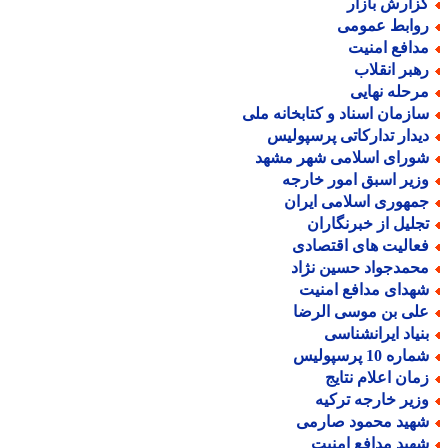
زارش بازار
وابط عمومی
دافع امنیت
هبر انقلاب
رحله نهایی
ازمان اسناد و کتابخانه ملی
یدار تدارکاتی پرسپولیس
ورای اسلامی شهر مشهد
زیر اسبق امور خارجه
مهوری اسلامی ایران
جلیل از خبرنگاران
عالیت های اقتصادی
حمدجواد حسین نژاد
هدای مدافع امنیت
لی بن موسی الرضا
نیاد ایرانشناسی
اره 10 پرسپولیس
مان اعلام نتایج
زیر خارجه ترکیه
هید محمود صارمی
هید مدافع امنیت