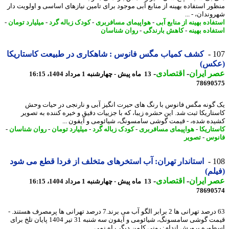
ور استفاده بهینه از منابع آبی موجود برای تامین نیازهای اساسی و اولویت دار
ندان، - ...
اده بهینه از منابع آبی
-
هواپیمای مسافربری
-
کودک زباله گرد
-
میلیارد تومان
-
فاده بهینه
-
کاهش بارندگی
-
روان شناسان
1
کشف کمیاب مگس فانوس : شاهکاری در طبیعت کاستاریکا
کس)
 ایران
-
اقتصادی
-
13 ماه پیش - چهارشنبه 1 مرداد 1404، 16:15
78690
گونه مگس فانوس با رنگ های حیرت انگیز آبی و نارنجی در حیات وحش
تاریکا ثبت شد. این حشره زیبا، که با جزییات دقیق و خیره کننده به تصویر
ده شده، - قیمت گوشی سامسونگ، شیائومی و آیفون ...
تاریکا
-
هواپیمای مسافربری
-
کودک زباله گرد
-
میلیارد تومان
-
روان شناسان
-
وس
-
تصویر
1
استاندار تهران: آب استخرهای متخلف از فردا قطع می شود
لم)
 ایران
-
اقتصادی
-
13 ماه پیش - چهارشنبه 1 مرداد 1404، 16:15
78690
63 درصد تهرانی ها 2 برابر الگو آب می برند.7 درصد تهرانی ها پرمصرف هستند. -
قیمت گوشی سامسونگ، شیائومی و آیفون سه شنبه 31 تیر 1404 پایان تلخ برای
وره پرورش اندام: رونی کلمن دیگر راه نمی ...