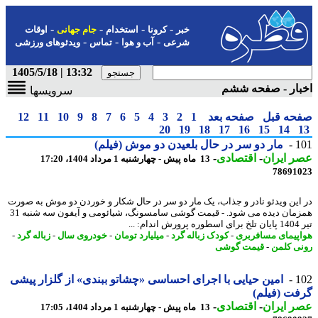
-
-
-
-
خبر
کرونا
استخدام
جام جهانی
اوقات
-
-
-
شرعی
آب و هوا
تماس
ویدئوهای ورزشی
13:32 | 1405/5/18
بار - صفحه ششم
سرویسها
حه قبل
صفحه بعد
1
2
3
4
5
6
7
8
9
10
11
12
20
19
18
17
16
15
14
1
مار دو سر در حال بلعیدن دو موش (فیلم)
 ایران
-
اقتصادی
-
13 ماه پیش - چهارشنبه 1 مرداد 1404، 17:20
78691
این ویدئو نادر و جذاب، یک مار دو سر در حال شکار و خوردن دو موش به صورت
همزمان دیده می شود. - قیمت گوشی سامسونگ، شیائومی و آیفون سه شنبه 31
: ...
پیمای مسافربری
-
کودک زباله گرد
-
میلیارد تومان
-
خودروی سال
-
زباله گرد
-
ی کلمن
-
قیمت گوشی
1
امین حیایی با اجرای احساسی «چشاتو ببندی» از گلزار پیشی
ت (فیلم)
 ایران
-
اقتصادی
-
13 ماه پیش - چهارشنبه 1 مرداد 1404، 17:05