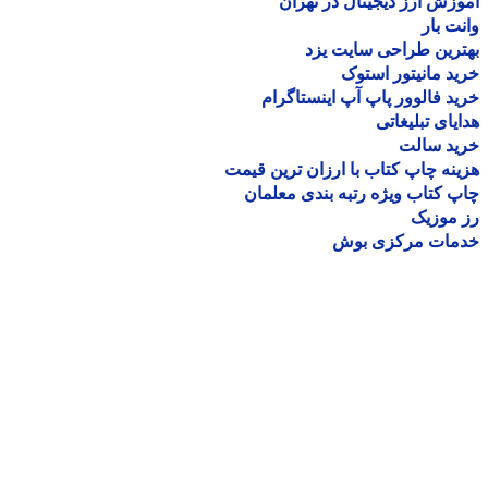
زش ارز دیجیتال در تهران
ت بار
رین طراحی سایت یزد
د مانیتور استوک
د فالوور پاپ آپ اینستاگرام
یای تبلیغاتی
ید سالت
نه چاپ کتاب با ارزان ترین قیمت
 کتاب ویژه رتبه بندی معلمان
موزیک
مات مرکزی بوش