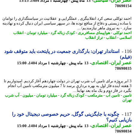
 ایران
-
سیاسی
-
13 ماه پیش - چهارشنبه 1 مرداد 1404، 15:15
78690
د توکلی سعی کرد انقلابیگری , عملگرایی و عقلانیت در سیاستگذاری را توامان
ساده زیستی و دفاع از منافع توده ها، در سپهر سیاسی ایران دنبال کرده و نهادینه
. - به نیروی ماهر نیازمندیم/ ...
د توکلی
-
هواپیمای مسافربری
-
کودک زباله گرد
-
میلیارد تومان
-
انقلاب
امی
-
انقلاب
-
تراز انقلاب
1
استاندار تهران: بارگذاری جمعیت در پایتخت باید متوقف شود
لم)
 ایران
-
اقتصادی
-
13 ماه پیش - چهارشنبه 1 مرداد 1404، 15:00
78690
ابر پروژه برای تامین آب شرب تهران در دولت چهاردهم آغاز کردیم. امیدواریم تا
3 هفته آینده فاز اول به بهره برداری برسد تا 7 میلیون مترمکعب تامین آب انجام
د در فاز دوم و یک ماه بعد نهایتاً ...
ین
-
تامین آب
-
مترمکعب
-
کودک زباله گرد
-
میلیارد تومان
-
میلیون
-
آب شرب
ان
1
چگونه با جایگزینی گوگل، حریم خصوصی دیجیتال خود را
یابی کنیم؟
 ایران
-
اقتصادی
-
13 ماه پیش - چهارشنبه 1 مرداد 1404، 15:00
78690