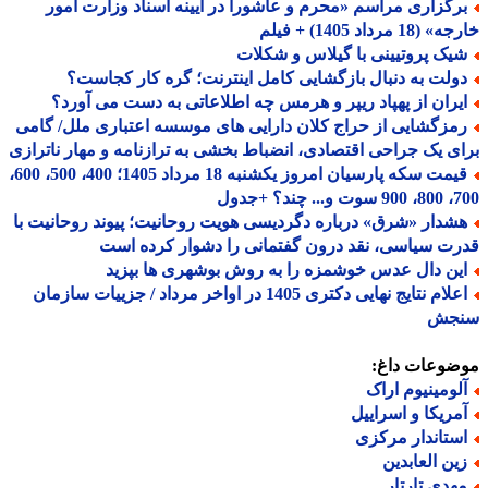
رگزاری مراسم «محرم و عاشورا در آیینه اسناد وزارت امور
18 مرداد 1405) + فیلم
یک پروتیینی با گیلاس و شکلات
ولت به دنبال بازگشایی کامل اینترنت؛ گره کار کجاست؟
یران از پهپاد ریپر و هرمس چه اطلاعاتی به دست می آورد؟
مزگشایی از حراج کلان دارایی های موسسه اعتباری ملل/ گامی
ی یک جراحی اقتصادی، انضباط بخشی به ترازنامه و مهار ناترازی
قیمت سکه پارسیان امروز یکشنبه 18 مرداد 1405؛ 400، 500، 600،
 چند؟ +جدول
شدار «شرق» درباره دگردیسی هویت روحانیت؛ پیوند روحانیت با
ت سیاسی، نقد درون گفتمانی را دشوار کرده است
ین دال عدس خوشمزه را به روش بوشهری ها بپزید
اعلام نتایج نهایی دکتری 1405 در اواخر مرداد / جزییات سازمان
جش
ضوعات داغ:
لومینیوم اراک
مریکا و اسراییل
ستاندار مرکزی
ین العابدین
هدی تارتار