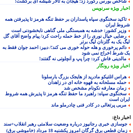
اخص بورس رکورد زد؛ هیجان به تالار شیشه ای برگشت!
بار ویژه
سرنویس
اکید سخنگوی سپاه پاسداران بر حفظ تنگه هرمز تا پذیرفتن همه
وط ایران
زیر کشور: خدشه به همبستگی ملی گناهی نابخشودنی است
ضایی خیال نوری را از خط حمله راحت کرد/ پیام واضح آقای گل
گ یک به گلزنان لیگ برتر
ائم پرخوری و هله حوله خوری می کند؛/ دبیر: احمد جوان فقط به
 شرط اخراج نمی شود
الدینی فاش کرد: چرا پپ و آنچلوتی نه گفتند!
بار ویژه
رونگار
راس اتلتیکو مادرید از هایجک بزرگ بارسلونا
مله مسلحانه به قهوه خانه ای در زاهدان
مان معارفه نکونام مشخص شد
خنگوی سپاه: راهبرد ما حفظ تنگه هرمز تا پذیرش همه شروط
ران است
ربی پرتغالی در کادر فنی چادرملو ماند
ار داغ:
وسازی خبری رجانیوز درباره وضعیت سلامتی رهبر انقلاب+سند
ان قطعی برق گرگان امروز یکشنبه 18 مرداد (خاموشی برق)