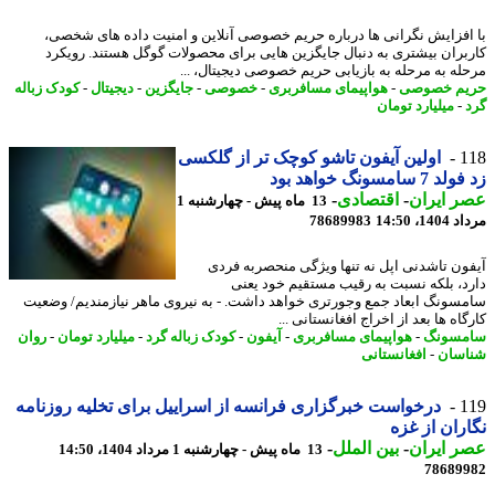
افزایش نگرانی ها درباره حریم خصوصی آنلاین و امنیت داده های شخصی،
بران بیشتری به دنبال جایگزین هایی برای محصولات گوگل هستند. رویکرد
له به مرحله به بازیابی حریم خصوصی دیجیتال، ...
م خصوصی
-
هواپیمای مسافربری
-
خصوصی
-
جایگزین
-
دیجیتال
-
کودک زباله
-
میلیارد تومان
1
اولین آیفون تاشو کوچک تر از گلکسی
 سامسونگ خواهد بود
 ایران
-
اقتصادی
-
13 ماه پیش - چهارشنبه 1
1، 14:50
78689983
ون تاشدنی اپل نه تنها ویژگی منحصربه فردی
د، بلکه نسبت به رقیب مستقیم خود یعنی
سونگ ابعاد جمع وجورتری خواهد داشت. - به نیروی ماهر نیازمندیم/ وضعیت
اه ها بعد از اخراج افغانستانی ...
مسونگ
-
هواپیمای مسافربری
-
آیفون
-
کودک زباله گرد
-
میلیارد تومان
-
روان
سان
-
افغانستانی
1
درخواست خبرگزاری فرانسه از اسراییل برای تخلیه روزنامه
ران از غزه
 ایران
-
بین الملل
-
13 ماه پیش - چهارشنبه 1 مرداد 1404، 14:50
78689