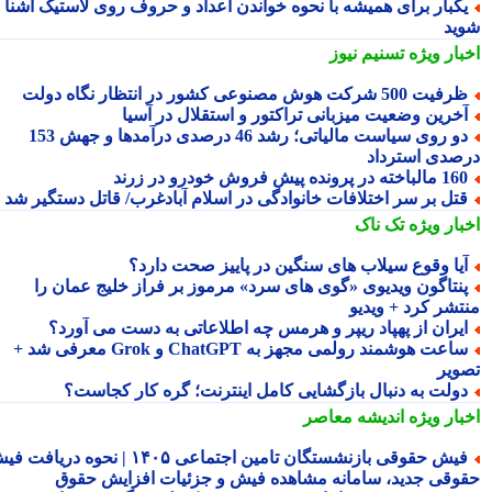
کبار برای همیشه با نحوه خواندن اعداد و حروف روی لاستیک آشنا
ید
بار ویژه
تسنیم نیوز
فیت 500 شرکت هوش مصنوعی کشور در انتظار نگاه دولت
خرین وضعیت میزبانی تراکتور و استقلال در آسیا
دو روی سیاست مالیاتی؛ رشد 46 درصدی درآمدها و جهش 153
صدی استرداد
مالباخته در پرونده پیش فروش خودرو در زرند
تل بر سر اختلافات خانوادگی در اسلام آبادغرب/ قاتل دستگیر شد
بار ویژه
تک ناک
یا وقوع سیلاب های سنگین در پاییز صحت دارد؟
نتاگون ویدیوی «گوی های سرد» مرموز بر فراز خلیج عمان را
تشر کرد + ویدیو
یران از پهپاد ریپر و هرمس چه اطلاعاتی به دست می آورد؟
ساعت هوشمند رولمی مجهز به ChatGPT و Grok معرفی شد +
ویر
ولت به دنبال بازگشایی کامل اینترنت؛ گره کار کجاست؟
بار ویژه
اندیشه معاصر
فیش حقوقی بازنشستگان تامین اجتماعی ۱۴۰۵ | نحوه دریافت فیش
وقی جدید، سامانه مشاهده فیش و جزئیات افزایش حقوق