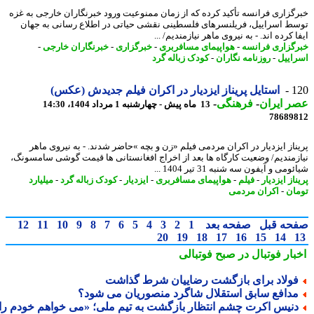
گزاری فرانسه تأکید کرده که از زمان ممنوعیت ورود خبرنگاران خارجی به غزه
ط اسراییل، فریلنسرهای فلسطینی نقشی حیاتی در اطلاع رسانی به جهان
 کرده اند. - به نیروی ماهر نیازمندیم/ ...
گزاری فرانسه
-
هواپیمای مسافربری
-
خبرگزاری
-
خبرنگاران خارجی
-
اییل
-
روزنامه نگاران
-
کودک زباله گرد
1
استایل پریناز ایزدیار در اکران فیلم جدیدش (عکس)
 ایران
-
فرهنگی
-
13 ماه پیش - چهارشنبه 1 مرداد 1404، 14:30
78689
ناز ایزدیار در اکران مردمی فیلم «زن و بچه »حاضر شدند. - به نیروی ماهر
زمندیم/ وضعیت کارگاه ها بعد از اخراج افغانستانی ها قیمت گوشی سامسونگ،
می و آیفون سه شنبه 31 تیر 1404 ...
از ایزدیار
-
فیلم
-
هواپیمای مسافربری
-
ایزدیار
-
کودک زباله گرد
-
میلیارد
ان
-
اکران مردمی
حه قبل
صفحه بعد
1
2
3
4
5
6
7
8
9
10
11
12
20
19
18
17
16
15
14
بار فوتبال در صبح فوتبالی
ولاد برای بازگشت رضاییان شرط گذاشت
دافع سابق استقلال شاگرد منصوریان می شود؟
نیس اکرت چشم انتظار بازگشت به تیم ملی؛ «می خواهم خودم را