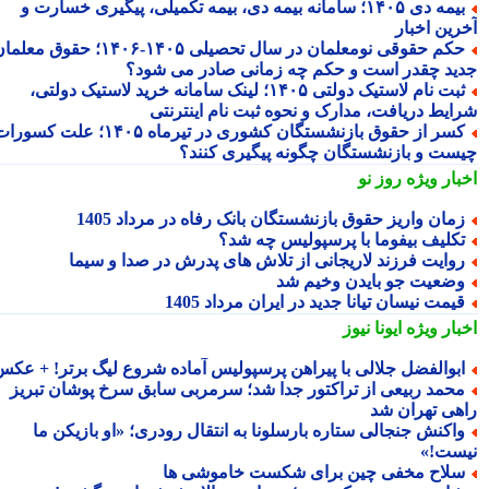
بیمه دی ۱۴۰۵؛ سامانه بیمه دی، بیمه تکمیلی، پیگیری خسارت و
رین اخبار
حکم حقوقی نومعلمان در سال تحصیلی ۱۴۰۵-۱۴۰۶؛ حقوق معلمان
ید چقدر است و حکم چه زمانی صادر می شود؟
ثبت نام لاستیک دولتی ۱۴۰۵؛ لینک سامانه خرید لاستیک دولتی،
ایط دریافت، مدارک و نحوه ثبت نام اینترنتی
کسر از حقوق بازنشستگان کشوری در تیرماه ۱۴۰۵؛ علت کسورات
ست و بازنشستگان چگونه پیگیری کنند؟
بار ویژه
روز نو
مان واریز حقوق بازنشستگان بانک رفاه در مرداد 1405
کلیف بیفوما با پرسپولیس چه شد؟
وایت فرزند لاریجانی از تلاش های پدرش در صدا و سیما
ضعیت جو بایدن وخیم شد
یمت نیسان تیانا جدید در ایران مرداد 1405
بار ویژه
ایونا نیوز
بوالفضل جلالی با پیراهن پرسپولیس آماده شروع لیگ برتر! + عکس
حمد ربیعی از تراکتور جدا شد؛ سرمربی سابق سرخ پوشان تبریز
هی تهران شد
اکنش جنجالی ستاره بارسلونا به انتقال رودری؛ «او بازیکن ما
ست!»
لاح مخفی چین برای شکست خاموشی ها