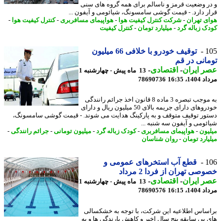
ر وضعیت قرمز و ناسالم برای همه گروه های سنی
ر دارد. - قیمت گوشی سامسونگ، شیائومی و آیفون ...
ی تهران
-
شرکت کنترل کیفیت هوا
-
هواپیمای مسافربری
-
کنترل کیفیت هوا
-
ک زباله گرد
-
میلیارد تومان
-
کنترل کیفیت
1
توقیف خودرو با خلافی 66 میلیون
انی در قم
 ایران
-
اقتصادی
-
13 ماه پیش - چهارشنبه 1
1، 16:35
78690736
به موجب تبصره 3 ماده 8 قانون اخذ جرائم رانندگی
خودروهای دارای جریمه بالای 50 میلیون ریال و دارای
ور توقیف متوقف و به پارکینگ هدایت می شوند. - قیمت گوشی سامسونگ،
ئومی و آیفون سه شنبه ...
یون
-
هواپیمای مسافربری
-
کودک زباله گرد
-
میلیون تومانی
-
جرائم رانندگی
-
یارد تومان
-
روان شناسان
1
قطع آب استخرهای عمومی و
صی تهران از فردا 2 مرداد
 ایران
-
اقتصادی
-
13 ماه پیش - چهارشنبه 1
1، 16:15
78690576
ساس اطلاعیه این شرکت، با توجه به خشکسالی
 بی سابقه پنج سال اخیر و کاهش بارندگی ها و به