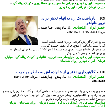
ولات ایران خودرو
-
تهرانی ها
-
هواپیمای مسافربری
-
کودک زباله گرد
-
یارد تومان
-
تهرانی
-
ایران خودرو
1
بازداشت یک زن به اتهام تلاش برای
ر نتانیاهو
 ایران
-
اقتصادی
-
13 ماه پیش - چهارشنبه 1
1، 16:05
78690526
بع عبری گزارش کردند این زن قصد داشته است
با بمب نتانیاهو را هدف قرار دهد. - قیمت گوشی
سامسونگ، شیائومی و آیفون سه شنبه 31 تیر 1404 پایان تلخ برای اسطوره
رش اندام: رونی کلمن دیگر ...
ولات ایران خودرو
-
هواپیمای مسافربری
-
نتانیاهو
-
کودک زباله گرد
-
میلیارد
ان
-
ایران خودرو
-
روان شناسان
1
کلاهبرداری دختری از خانواده اش به خاطر مهاجرت
 ایران
-
اقتصادی
-
13 ماه پیش - چهارشنبه 1 مرداد 1404، 15:50
78690
 روز بعد مردی با تلفن همراه دخترم با ما تماس گرفت و گفت دخترم را ربوده و
برای آزادی او 400 میلیون تومان درخواست پول کرد. او تهدید کرد که از این
وع نباید به پلیس حرفی بزنیم وگرنه دخترم ...
پیمای مسافربری
-
کودک زباله گرد
-
میلیارد تومان
-
روان شناسان
-
تومان
-
ر و اذیت
-
افغانستانی