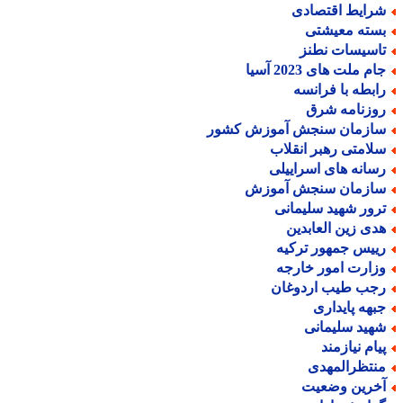
رایط اقتصادی
سته معیشتی
اسیسات نطنز
م ملت های 2023 آسیا
ابطه با فرانسه
وزنامه شرق
ازمان سنجش آموزش کشور
لامتی رهبر انقلاب
سانه های اسراییلی
ازمان سنجش آموزش
رور شهید سلیمانی
دی زین العابدین
ییس جمهور ترکیه
زارت امور خارجه
جب طیب اردوغان
بهه پایداری
هید سلیمانی
یام نیازمند
نتظرالمهدی
خرین وضعیت