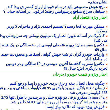
ان بدهم»
اج: هوش مصنوعی باید در تمام فوتبال ایران گسترش پیدا کند
پاهان سراغ مدافع پرسپولیس رفت؛ ابرقویی در آستانه جدایی؟
بار ویژه
اقتصاد آزاد
مسکن مهر به کجا رسید؟ تصمیم احمدی نژاد و ماجرای 5 وزیر
کن
الابرگ در آستانه تغییر؛ اعتبار یک میلیون تومانی چه سرنوشتی پیدا
 کند؟
عکس| سفر زمان؛ چهره فتحعلی اویسی در 45 سالگی در یک فیلم؛
 69
اردات خودرو گران تر شد/ جهش گواهی اسقاط و محدودیت جدید
 مناطق آزاد
عکس| سفر به گذشته؛ آفرین عبیسی در 19 سالگی و در دومین
ربه بازیگری اش؛ سال 49
بار ویژه
و قیمت خودرو | چرخان
گونه محل اتصال بدنه و برق دزدی خودرو را پیدا و رفع کنیم
نیسان NX7 پلاگین هیبرید با باتری 40.95 کیلووات ساعتی و برد برقی
 معرفی شد
Smart #2؛ میکرو-برقی دو نفره جیلی و مرسدس با طول تنها 2.75
ور 60 کیلووات رسماً در پرونده های MIIT ظاهر شد
روش ویژه تویوتا Rav4 ره نیاز ایستا