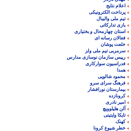
علام نتایج
رداخت الکترونیکی
یم ملی والیبال
ازی تدارکاتی
ستان چهارمحال و بختیاری
عالان رسانه ای
لعت پوشان
رمربی تیم ملی ولز
ییس سازمان نوسازی مدارس
دراسیون سوارکاری
مدا
حمود شالویی
رهنگ سرای سرو
یمارستان نورافشار
رونازده
میر نادری
لن هلیلوویچ
ایکا وایتیتی
هنک
طر شیوع کرونا