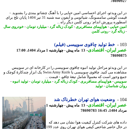
78690
این ویدئو، اجرای احساسی امین حیایی را با آهنگ چشاتو ببندی را بشنوید. -
قیمت گوشی سامسونگ، شیائومی و آیفون سه شنبه 31 تیر 1404 پایان تلخ برای
وره پرورش اندام: رونی کلمن دیگر راه ...
ن حیایی
-
هواپیمای مسافربری
-
کودک زباله گرد
-
میلیارد تومان
-
خودروی سال
اله گرد
-
رونی کلمن
1
خط تولید چاقوی سوییسی (فیلم)
 ایران
-
اقتصادی
-
13 ماه پیش - چهارشنبه 1 مرداد 1404، 17:00
78690
این ویدئو مراحل تولید انبوه چاقوی سوییسی را در کارخانه ای در سوییس
مشاهده می کنید. چاقوی سوییسی یا Swiss Army Knife یک ابزار چندکارهٔ کوچک و
 وجور است که معمولاً شامل تیغهٔ چاقو، - قیمت ...
ییس
-
هواپیمای مسافربری
-
کودک زباله گرد
-
میلیارد تومان
-
تولید انبوه
-
ن شناسان
-
تولید
1
وضعیت هوای تهران خطرناک شد
 ایران
-
اقتصادی
-
13 ماه پیش - چهارشنبه 1
1، 16:45
78690783
ه های شرکت کنترل کیفیت هوا نشان می دهد که
در حال حاضر شاخص کیفی هوای تهران روی عدد 199