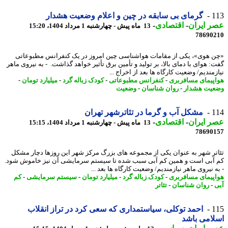
1
گرمای بی سابقه در چین و اعلام وضعیت هشدار
 ایران
-
اقتصادی
-
13 ماه پیش - چهارشنبه 1 مرداد 1404، 15:20
78690
 هوی»، یکی از مقامات هواشناسی چین امروز در یک کنفرانس مطبوعاتی
: هوای با دمای بالا، بر تولید و تأمین برق تأثیر خواهد گذاشت. - به نیروی ماهر
مندیم/ وضعیت کارگاه ها بعد از اخراج ...
پیمای مسافربری
-
کنفرانس مطبوعاتی
-
کودک زباله گرد
-
میلیارد تومان
-
یت هشدار
-
روان شناسان
-
وضعیت
1
مشکل آب و گرما در تئاترشهر تهران
 ایران
-
اقتصادی
-
13 ماه پیش - چهارشنبه 1 مرداد 1404، 15:15
78690
تر شهر به عنوان یکی از مجموعه های بزرگ مرکز شهر این روزها دچار مشکل
آبی است و همین کم آبی سبب شده تا سیستم سرمایشی آن نیز خاموش شود.
 نیروی ماهر نیازمندیم/ وضعیت کارگاه ها بعد ...
پیمای مسافربری
-
کودک زباله گرد
-
میلیارد تومان
-
سیستم سرمایشی
-
کم
-
روان شناسان
-
تئاتر
1
احمد توکلی، سیاستمداری که سعی کرد در تراز انقلاب
امی باشد