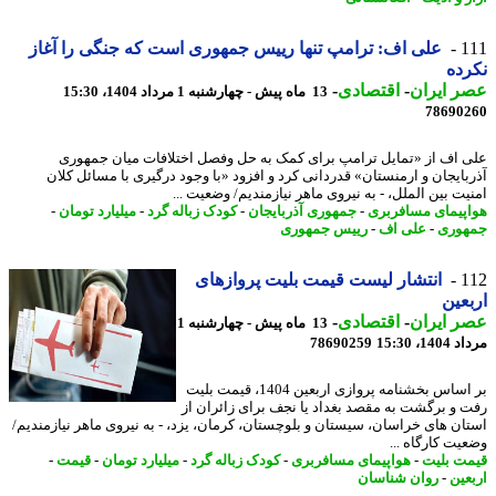
1
علی اف: ترامپ تنها رییس جمهوری است که جنگی را آغاز
ده
 ایران
-
اقتصادی
-
13 ماه پیش - چهارشنبه 1 مرداد 1404، 15:30
78690
 اف از «تمایل ترامپ برای کمک به حل وفصل اختلافات میان جمهوری
بایجان و ارمنستان» قدردانی کرد و افزود «با وجود درگیری با مسائل کلان
یت بین الملل، - به نیروی ماهر نیازمندیم/ وضعیت ...
پیمای مسافربری
-
جمهوری آذربایجان
-
کودک زباله گرد
-
میلیارد تومان
-
وری
-
علی اف
-
رییس جمهوری
1
انتشار لیست قیمت بلیت پروازهای
عین
 ایران
-
اقتصادی
-
13 ماه پیش - چهارشنبه 1
1، 15:30
78690259
بر اساس بخشنامه پروازی اربعین 1404، قیمت بلیت
 و برگشت به مقصد بغداد یا نجف برای زائران از
ان های خراسان، سیستان و بلوچستان، کرمان، یزد، - به نیروی ماهر نیازمندیم/
یت کارگاه ...
ت بلیت
-
هواپیمای مسافربری
-
کودک زباله گرد
-
میلیارد تومان
-
قیمت
-
عین
-
روان شناسان