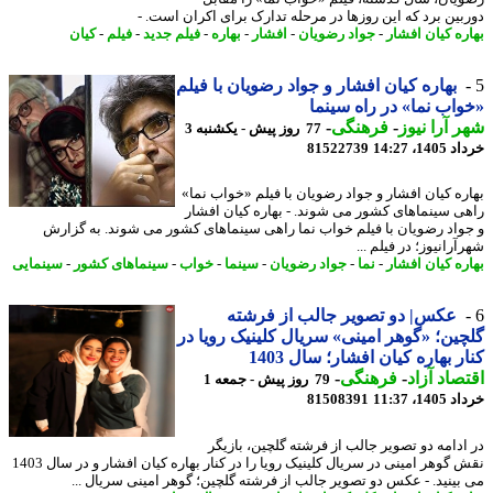
بین برد که این روزها در مرحله تدارک برای اکران است. -
ره کیان افشار
-
جواد رضویان
-
افشار
-
بهاره
-
فیلم جدید
-
فیلم
-
کیان
بهاره کیان افشار و جواد رضویان با فیلم
اب نما» در راه سینما
 آرا نیوز
-
فرهنگی
-
77 روز پیش - یکشنبه 3
14، 14:27
81522739
ره کیان افشار و جواد رضویان با فیلم «خواب نما»
ی سینماهای کشور می شوند. - بهاره کیان افشار
واد رضویان با فیلم خواب نما راهی سینماهای کشور می شوند. به گزارش
رانیوز؛ در فیلم ...
ره کیان افشار
-
نما
-
جواد رضویان
-
سینما
-
خواب
-
سینماهای کشور
-
سینمایی
عکس| دو تصویر جالب از فرشته
ین؛ «گوهر امینی» سریال کلینیک رویا در
ر بهاره کیان افشار؛ سال 1403
صاد آزاد
-
فرهنگی
-
79 روز پیش - جمعه 1
14، 11:37
81508391
ادامه دو تصویر جالب از فرشته گلچین، بازیگر
نقش گوهر امینی در سریال کلینیک رویا را در کنار بهاره کیان افشار و در سال 1403
بینید. - عکس دو تصویر جالب از فرشته گلچین؛ گوهر امینی سریال ...