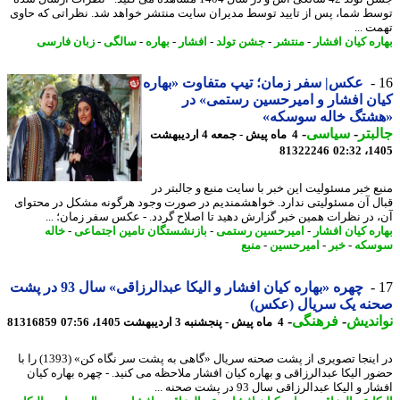
ط شما، پس از تایید توسط مدیران سایت منتشر خواهد شد. نظراتی که حاوی
ت ...
ره کیان افشار
-
منتشر
-
جشن تولد
-
افشار
-
بهاره
-
سالگی
-
زبان فارسی
عکس| سفر زمان؛ تیپ متفاوت «بهاره
ن افشار و امیرحسین رستمی» در
شتگ خاله سوسکه»
بتر
-
سیاسی
-
4 ماه پیش - جمعه 4 اردیبهشت
81322246
1405
ع خبر مسئولیت این خبر با سایت منبع و جالبتر در
ل آن مسئولیتی ندارد. خواهشمندیم در صورت وجود هرگونه مشکل در محتوای
 در نظرات همین خبر گزارش دهید تا اصلاح گردد. - عکس سفر زمان؛ ...
ره کیان افشار
-
امیرحسین رستمی
-
بازنشستگان تامین اجتماعی
-
خاله
سکه
-
خبر
-
امیرحسین
-
منبع
چهره «بهاره کیان افشار و الیکا عبدالرزاقی» سال 93 در پشت
نه یک سریال (عکس)
ندیش
-
فرهنگی
-
4 ماه پیش - پنجشنبه 3 اردیبهشت 1405، 07:56
81316859
در اینجا تصویری از پشت صحنه سریال «گاهی به پشت سر نگاه کن» (1393) را با
ر الیکا عبدالرزاقی و بهاره کیان افشار ملاحظه می کنید. - چهره بهاره کیان
 و الیکا عبدالرزاقی سال 93 در پشت صحنه ...