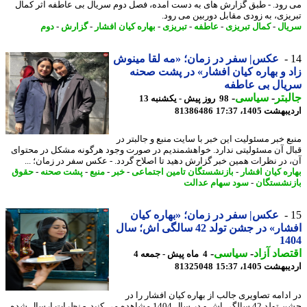
رود. - طبق گزارش های به دست آمده، فصل دوم سریال بی عاطفه اثر کمال
یزی، به زودی مقابل دوربین می رود.
ال
-
کمال تبریزی
-
عاطفه
-
تبریزی
-
بهاره کیان افشار
-
گزارش
-
دوم
عکس| سفر در زمان؛ «مه لقا مینوش
 و بهاره کیان افشار» در پشت صحنه
یال بی عاطفه
بتر
-
سیاسی
-
98 روز پیش - یکشنبه 13
شت 1405، 17:37
81386486
ع خبر مسئولیت این خبر با سایت منبع و جالبتر در
ل آن مسئولیتی ندارد. خواهشمندیم در صورت وجود هرگونه مشکل در محتوای
 در نظرات همین خبر گزارش دهید تا اصلاح گردد. - عکس سفر در زمان؛ ...
ره کیان افشار
-
بازنشستگان تامین اجتماعی
-
خبر
-
منبع
-
پشت صحنه
-
حقوق
نشستگان
-
سود سهام عدالت
عکس| سفر در زمان؛ «بهاره کیان
افشار» در جشن تولد 42 سالگی اش؛ سال
14
صاد آزاد
-
سیاسی
-
4 ماه پیش - جمعه 4
شت 1405، 15:37
81325048
ادامه تصاویری جالب از بهاره کیان افشار را در
جشن تولد 42 سالگی اش و در سال 1404 مشاهده می کنید. - نظرات ارسال شده