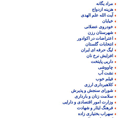
راد یگانه
زینه ازدواج
یت الله علم الهدی
یایان
ودروی عضلانی
هرستان رزن
عتراضات در اکوادور
نتخابات گلستان
یگ حرفه ای ایران
فزایش نرخ نان
اربی پایتخت
اووشی
شت آب
یلم خوب
لاهبرداری ارزی
ورای سنجش و پذیرش
لامت زنان و بارداری
زارت امور اقتصادی و دارایی
رهنگ ایثار و شهادت
هراب بختیاری زاده