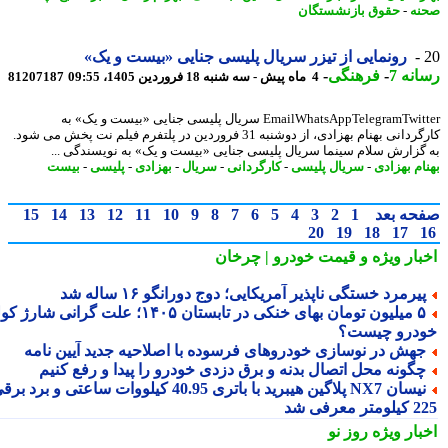
ه
-
حقوق بازنشستگان
رونمایی از تیزر سریال پلیسی جنایی «بیست و یک»
نه 7
-
فرهنگی
-
4 ماه پیش - سه شنبه 18 فروردین 1405، 09:55
81207187
EmailWhatsAppTelegramTwitter سریال پلیسی جنایی «بیست و یک» به
کارگردانی بهنام بهزادی، از دوشنبه 31 فروردین در پلتفرم فیلم نت پخش می شود.
گزارش سلام سینما سریال پلیسی جنایی «بیست و یک» به نویسندگی ...
ام بهزادی
-
سریال پلیسی
-
کارگردانی
-
سریال
-
بهزادی
-
پلیسی
-
بیست
حه بعد
1
2
3
4
5
6
7
8
9
10
11
12
13
14
15
20
19
18
17
بار ویژه
و قیمت خودرو | چرخان
یرمرد خستگی ناپذیر آمریکایی؛ دوج دورانگو ۱۶ ساله شد
۵ میلیون تومان بهای خنکی در تابستان ۱۴۰۵؛ علت گرانی شارژ کولر
درو چیست؟
هش در نوسازی خودروهای فرسوده با اصلاحیه جدید آیین نامه
گونه محل اتصال بدنه و برق دزدی خودرو را پیدا و رفع کنیم
نیسان NX7 پلاگین هیبرید با باتری 40.95 کیلووات ساعتی و برد برقی
 معرفی شد
بار ویژه
روز نو