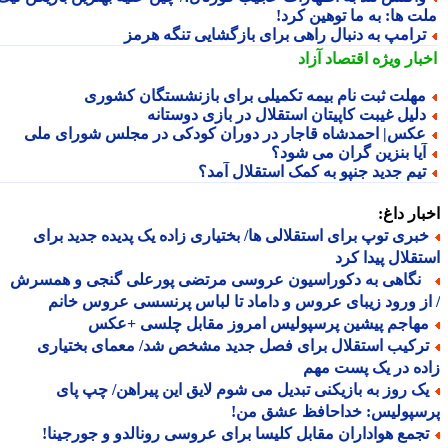
ت ها: به ما توهین کرد!
رامپ به دنبال راهی برای بازگشایی تنگه هرمز
بار ویژه
اقتصاد آزاد
هلت ثبت نام بیمه تکمیلی برای بازنشستگان کشوری
لیل غیبت کاپیتان استقلال در بازی دوستانه
کس| احمدشاه قاجار در دوران کودکی در مجلس شورای ملی
یا بنزین گران می شود؟
یم جدید جنپو به کمک استقلال آمد؟
ار داغ:
بری توپ برای استقلالی ها/ بختیاری زاده یک پدیده جدید برای
قلال پیدا کرد
گاهی به دکوراسیون عروسی مرتضی پورعلی گنجی و همسرش
ز ورود زیبای عروس و داماد تا لباس پرنسسی عروس خانم
هاجم پیشین پرسپولیس امروز مقابل چلسی +عکس
رکیب استقلال برای فصل جدید مشخص شد/ معمای بختیاری
ه در یک پست مهم
ک روز به بازیکنی تبدیل می شوم لایق این پیراهن/ چپ پای
سپولیس: خداحافظ عشق من!
جمع هواداران مقابل کلیسا برای عروسی رونالدو و جورجینا!