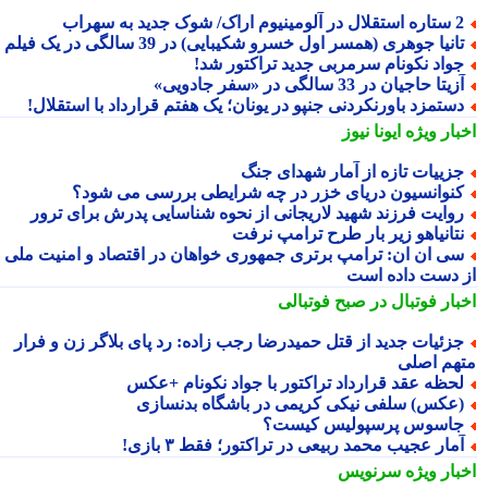
ال در آلومینیوم اراک/ شوک جدید به سهراب
انیا جوهری (همسر اول خسرو شکیبایی) در 39 سالگی در یک فیلم
واد نکونام سرمربی جدید تراکتور شد!
زیتا حاجیان در 33 سالگی در «سفر جادویی»
ستمزد باورنکردنی جنپو در یونان؛ یک هفتم قرارداد با استقلال!
بار ویژه
ایونا نیوز
زییات تازه از آمار شهدای جنگ
نوانسیون دریای خزر در چه شرایطی بررسی می شود؟
وایت فرزند شهید لاریجانی از نحوه شناسایی پدرش برای ترور
تانیاهو زیر بار طرح ترامپ نرفت
ی ان ان: ترامپ برتری جمهوری خواهان در اقتصاد و امنیت ملی را
 دست داده است
بار فوتبال در صبح فوتبالی
زئیات جدید از قتل حمیدرضا رجب زاده: رد پای بلاگر زن و فرار
هم اصلی
حظه عقد قرارداد تراکتور با جواد نکونام +عکس
عکس) سلفی نیکی کریمی در باشگاه بدنسازی
اسوس پرسپولیس کیست؟
مار عجیب محمد ربیعی در تراکتور؛ فقط ۳ بازی!
بار ویژه
سرنویس