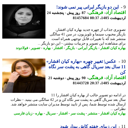
این دو بازیگر ایرانی پیر نمی شوند!
صاد آزاد
-
فرهنگی
-
87 روز پیش - پنجشنبه 24
شت 1405، 08:37
81457684
یری جذاب از چهره جدید بهاره کیان افشار،
بازیگر محبوب سینما و تلویزیون، در سن 41 سالگی
شر شد که با تغییرات قابل توجهی همراه است.
ی مشاهده این تصویر و جزییات بیشتر، - این دو بازیگر ...
ره کیان افشار
-
بازیگر ایرانی
-
بازیگر
-
افشار
-
بهاره
-
تصویر
-
فولادوند
عکس| تغییر چهره «بهاره کیان افشار»
11 سال بعد سریال گاهی به پشت سر نگاه
صاد آزاد
-
فرهنگی
-
90 روز پیش - دوشنبه 21
شت 1405، 20:37
81443728
در ادامه دو تصویر جالب از بهاره کیان افشار را 11
سال بعد سریال گاهی به پشت سر نگاه کن و در 42 سالگی می بینید. - نظرات
ال شده توسط شما، پس از تایید توسط مدیران سایت منتشر خواهد شد.
تی ...
ره کیان افشار
-
منتشر
-
پشت سر
-
افشار
-
سریال
-
بهاره
-
زبان فارسی
این زیبای خفته کاش بیدار شود