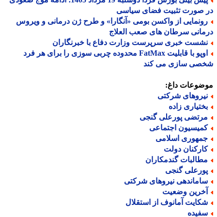
 صورت تثبیت فضای سیاسی
ونمایی از واکسن بومی «آنگارا» و طرح ژن درمانی و ویروس
انی سرطان های صعب العلاج
شست خبری سرپرست وزارت دفاع با خبرنگاران
اوپو با قابلیت FatMax محدوده چربی سوزی را برای هر فرد
صی سازی می کند
ضوعات داغ:
یروهای شرکتی
ختیاری زاده
رتضی پورعلی گنجی
میسیون اجتماعی
مهوری اسلامی
ارکنان دولت
طالبات گندمکاران
ورعلی گنجی
اماندهی نیروهای شرکتی
خرین وضعیت
کایت آمانوف از استقلال
فیده