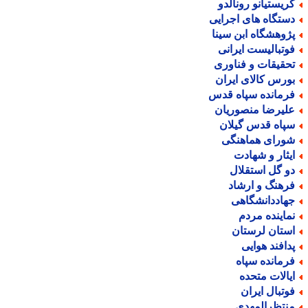
ریستیانو رونالدو
ستگاه های اجرایی
ژوهشگاه ابن سینا
وتبالیست ایرانی
حقیقات و فناوری
ورس کالای ایران
رمانده سپاه قدس
لیرضا منصوریان
پاه قدس گیلان
ورای هماهنگی
یثار و شهادت
و گل استقلال
رهنگ و ارشاد
هاددانشگاهی
ماینده مردم
ستان لرستان
دافند هوایی
رمانده سپاه
یالات متحده
وتبال ایران
نتظرالمهدی