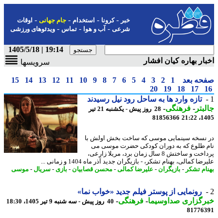
-
-
-
-
خبر
کرونا
استخدام
جام جهانی
اوقات
-
-
-
شرعی
آب و هوا
تماس
ویدئوهای ورزشی
19:14 | 1405/5/18
ار بهاره کیان افشار
سرویسها
حه بعد
1
2
3
4
5
6
7
8
9
10
11
12
13
14
15
20
19
18
17
تازه وارد ها به ساحل رود نیل رسیدند
بتر
-
فرهنگی
-
28 روز پیش - یکشنبه 21 تیر
81856366
1405
نسخه سینمایی موسی که ساخت بخش اولش با
 طلوع که به دوران کودکی حضرت موسی می
پرداخت و ساختش 8 سال زمان برد، مریلا زارعی،
ضا کمالی، بهنام تشکر، - بازیگران جدید آذر ماه 1404 و زمانی ...
ام تشکر
-
بازیگران
-
علیرضا کمالی
-
محسن قصابیان
-
بازی
-
سریال
-
موسی
رونمایی از پوستر فیلم جدید «خواب نما»
رگزاری صداوسیما
-
فرهنگی
-
40 روز پیش - سه شنبه 9 تیر 1405، 18:30
81776