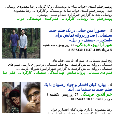
تر فیلم کمدی «خواب نما» به نویسندگی و کارگردانی رضا مقصودی رونمایی
 - پوستر فیلم کمدی خواب نما به نویسندگی و کارگردانی رضا مقصودی
مایی شد. به گزارش خبرگزاری صدا و سیما ، پوستر ...
تر فیلم
-
نما
-
رونمایی
-
کارگردانی
-
فیلم کمدی
-
نویسندگی
-
خواب
حضور امین حیایی در یک فیلم جدید
مایی | صدور پروانه نمایش برای
ستخر»، «سقف» و «پل»
 آرا نیوز
-
فرهنگی
-
75 روز پیش - سه شنبه
81536330
 فیلم سینمایی در شورای بازبینی فیلم های
مایی پروانه نمایش گرفتند. - پنج فیلم سینمایی در شورای بازبینی فیلم های
مایی پروانه نمایش گرفتند. به گزارش شهرآرانیوز؛ شورای بازبینی ...
م های سینمایی
-
پروانه نمایش
-
تهیه کنندگی
-
سینمایی
-
کارگردانی
-
فیلم
-
نما
بهاره کیان افشار و جواد رضویان با یک
م جدید به سینما می آیند
 آنلاین
-
فرهنگی
-
77 روز پیش - یکشنبه 3
14، 18:15
81524412
 مقصودی با بازی بهاره کیان افشار و جواد
یان، سال گذشته، فیلم «خواب نما» را مقابل