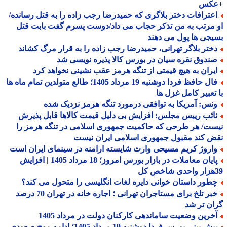
کس
عترافات دختر بلاگری که حمیدرضا رجب زاده را به قتل رسانده/
مرتب به من تذکر حجاب می داد/دوست پسرم گفت بابت قتل
جی ها پول می دهند
ختر بلاگر تهرانی، حمیدرضا رجب زاده را به قرار مرگ کشاند
ندوق نقره سیان در بورس کالا پذیره نویسی شد
یران به هیچ قیمتی از تنگه هرمز عقب نشینی نخواهد کرد
فال حافظ فردا دوشنبه 19 مرداد 1405؛ طالع متولدین تمام ماه ها
تعبیر کامل غزل ها
نس: آمریکا به توافقی درمورد تنگه هرمز نزدیک شده
ائب رییس مجلس: افزایش بی دلیل قیمت کالاها قابل پذیرش
ت/ هر طرحی که حاکمیت جمهوری اسلامی در تنگه هرمز را
 کند مقبول جمهوری اسلامی ایران نیست
اروژ کریم مسیحی وارث شایسته ارامنه در سینمای ایران است
پایان معاملات در بازار بورس امروز؛ 18 مرداد 1405 | افزایش
طور داستان خوانی دایره لغات انگلیسی را متحول می کند؟
خبر تلخ برای مستاجران تهرانی ؛ اجاره خانه در تهران 70 درصد
ن تر شد
خرین وضعیت ساماندهی کارکنان دولت در مرداد 1405
پیش بینی بورس فردا دوشنبه 19 مرداد 1405؛ ادامه موج صعودی