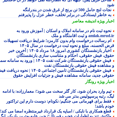
د
جات لنج حامل 500 تن برنج از غرق شدن در بندرلنگه
ه خاطر ایستادگی در برابر تخلف، خطر عزل را پذیرفتم
بار ویژه
اندیشه معاصر
حوه ثبت نام در سامانه املاک و اسکان | آموزش ورود به
amlak.mr و ثبت اقامتگاه و ملک
م رسالت درخواست وام بدون کارمزد؛ شرایط دریافت تسهیلات
ض الحسنه، مبلغ و نحوه ثبت درخواست در سال ۱۴۰۵
اخبار بازنشستگان کشوری امروز ۱۸ مرداد ۱۴۰۵ | آخرین خبر
وق، فیش حقوقی، احکام و متناسب سازی بازنشستگان
فیش حقوقی بازنشستگان شرکت نفت ۱۴۰۵ | ورود به سامانه سما
مشاهده فیش حقوقی بازنشستگان نفت
فیش حقوقی بازنشستگان تامین اجتماعی ۱۴۰۵ | نحوه دریافت فیش
وقی جدید، سامانه مشاهده فیش و جزئیات افزایش حقوق
بار ویژه
رونگار
یم وارد بحران شود، کار گلر سخت می شود؛/ معمارزاده: با ادامه
گ، رتبه پرسپولیس بدتر می شد
قط برای قهرمانی می جنگیم/ نکونام: دوست دارم این تراکتور
دم باشد!
طع همکاری با نایکی / امباپه یک قرارداد غیرمنتظره امضا می کند!
اکنش تند به اظهارات عجیب فورنال؛/ چین علیه بهترین بازیکن لیگ