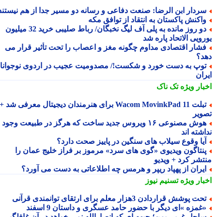
ردار ابن الرضا: صنعت دفاعی و رسانه دو مسیر جدا از هم نیستند
اکنش پاکستان به انتقاد از توافق مکه
دو روز مانده به پلی آف لیگ نخبگان/ رباط صلیبی خرید 32 میلیون
ویی الاتحاد پاره شد
شار اقتصادی مداوم چگونه مغز و اعصاب را تحت تأثیر قرار می
د؟
وپ به دست خورد و شکست!/ مصدومیت عجیب در اردوی نوجوانان
ران
بار ویژه
تک ناک
تبلت Wacom MovinkPad 11 برای هنرمندان دیجیتال معرفی شد +
ویر
هوش مصنوعی ۱۶ ویروس جدید ساخت که هرگز در طبیعت وجود
شته اند
یا وقوع سیلاب های سنگین در پاییز صحت دارد؟
نتاگون ویدیوی «گوی های سرد» مرموز بر فراز خلیج عمان را
تشر کرد + ویدیو
یران از پهپاد ریپر و هرمس چه اطلاعاتی به دست می آورد؟
بار ویژه
تسنیم نیوز
حت پوشش قراردادن 3هزار معلم برای ارتقای توانمندی قرآنی
غمزه »ای دیگر با حضور حامد عسگری و داستان 9 اسفند
احل غربی یمن؛ جبهه ای که انصارالله نمی خواهد در آن غافلگیر