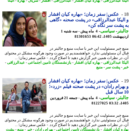
کا عبدالرزاقی
-
بهاره کیان افشار
-
عبدالرزاقی
-
افشار
-
سریال
-
بهاره
-
الیکا
عکس| سفر زمان؛ «بهاره کیان افشار
لیکا عبدالرزاقی» در پشت صحنه «گاهی
پشت سر نگاه کن»
بتر
-
سیاسی
-
4 ماه پیش - سه شنبه 1
شت 1405، 06:42
81301653
ع خبر مسئولیت این خبر با سایت منبع و جالبتر در
ل آن مسئولیتی ندارد. خواهشمندیم در صورت وجود هرگونه مشکل در محتوای
 در نظرات همین خبر گزارش دهید تا اصلاح گردد. - عکس سفر زمان؛ ...
کا عبدالرزاقی
-
بهاره کیان افشار
-
بازنشستگان تامین اجتماعی
-
عبدالرزاقی
-
-
پشت سر
-
منبع
عکس| سفر زمان؛ «بهاره کیان افشار
هرام رادان» در پشت صحنه فیلم «زرد»؛
بتر
-
سیاسی
-
4 ماه پیش - جمعه 21 فروردین
81227025
1405
ع خبر مسئولیت این خبر با سایت منبع و جالبتر در
ل آن مسئولیتی ندارد. خواهشمندیم در صورت وجود هرگونه مشکل در محتوای
 در نظرات همین خبر گزارش دهید تا اصلاح گردد. - عکس سفر زمان؛ ...
ره کیان افشار
-
بازنشستگان تامین اجتماعی
-
بهرام رادان
-
خبر
-
منبع
-
پشت