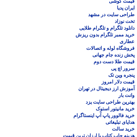
مت گوشی
ان پدیا
احی سایت در مشهد
 نوزاد
لود تلگرام و تلگرام طلایی
د ممبر تلگرام بدون ریزش
اری
شگاه لوله و اتصالات
 زنده جام جهانی
مت طلا دست دوم
ر اچ پی
ره وین تک
ت دلار امروز
زش ارز دیجیتال در تهران
ت بار
رین طراحی سایت یزد
د مانیتور استوک
د فالوور پاپ آپ اینستاگرام
یای تبلیغاتی
ید سالت
نه چاپ کتاب با ارزان ترین قیمت