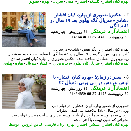
ره کیان افشار
-
کلینیک
-
افشار
-
امینی
-
سریال
-
بهاره
-
تصویر
عکس| تصویری از بهاره کیان افشار
«شادی» سریال کلاه پهلوی بعد 19 سال در
صاد آزاد
-
فرهنگی
-
81 روز پیش - چهارشنبه
81496438
ره کیان افشار، بازیگر نقش «شادی» در سریال
کلاه پهلوی، پس از گذشت 19 سال و در 42 سالگی با تصاویر جدید خود به عنوان
اترین زن مسلمان شناخته شد؛ - عکس تصویری از بهاره کیان افشار شادی ...
ره کیان افشار
-
سریال کلاه پهلوی
-
زیباترین زن
-
افشار
-
سریال
-
بهاره
-
پهلوی
سفر در زمان؛ «بهاره کیان افشار» با
س عروس در «بی وزنی»؛ سال 97
صاد آزاد
-
فرهنگی
-
81 روز پیش - چهارشنبه
81494859
یری از حضور بهاره کیان افشار را در فیلم »بی
وزنی» در سال 1397 ملاحظه می کنید. - نظرات
ال شده توسط شما، پس از تایید توسط مدیران سایت منتشر خواهد شد.
اتی که حاوی تهمت یا افترا باشد ...
ره کیان افشار
-
منتشر
-
افشار
-
بهاره
-
زبان فارسی
-
لباس عروس
-
توسط