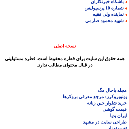
اشگاه خبرنگاران
اره 10 پرسپولیس
ماینده ولی فقیه
هید محمود صارمی
نسخه اصلی
مه حقوق این سایت برای قطره محفوظ است. قطره مسئولیتی
در قبال محتوای مطالب ندارد.
ه باحال مگ
وبروکرز: مرجع معرفی بروکرها
د شلوار جین زنانه
مت گوشی
ان پدیا
احی سایت در مشهد
 نوزاد