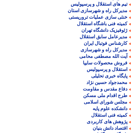
یم های استقلال و پرسپولیس
دیرکل راه و شهرسازی استان
نثی سازی عملیات تروریستی
میته فنی باشگاه استقلال
ئوفیزیک دانشگاه تهران
دیرعامل سابق استقلال
ارشناس فوتبال ایران
دیرکل راه و شهرسازی
یت الله مصطفی محامی
روش محصولات سایپا
ستقلال و پرسپولیس
ایگاه خبری تحلیلی
حمدجواد حسین نژاد
فاع مقدس و مقاومت
رح اقدام ملی مسکن
جلس شورای اسلامی
انشکده علوم پایه
میته فنی استقلال
ژوهش های کاربردی
قتصاد دانش بنیان