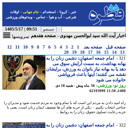
-
-
-
-
خبر
کرونا
استخدام
جام جهانی
اوقات
-
-
-
شرعی
آب و هوا
تماس
ویدئوهای ورزشی
09:51 | 1405/5/17
ار آیت الله سید ابوالحسن مهدوی - صفحه هفدهم
سرویسها
حه قبل
صفحه بعد
1
2
3
4
5
6
7
8
9
10
11
12
20
19
18
17
16
15
14
3
امام جمعه اصفهان: دشمن زنان را به
نه بهداشت، به سمت آرایش سوق می
 یا به بهانه نیاز بانوان به ورزش، برایشان
ه می کشند؛ اینها باعث فروپاشی
واده می شود
 نو
-
ورزشی
-
56 ماه پیش - شنبه 18 دی
62193999
1400
 امید دادن به مردم این است که با تمام وجود به مردم خدمت شود و مدیران را
حی انتخاب نکنیم. - :یکی از حربه های آن ها تضعیف ایمان زنان است، یعنی با
ه رعایت تساوی حقوق، زنان را به روابط ...
3
امام جمعه اصفهان: دشمن زنان را به