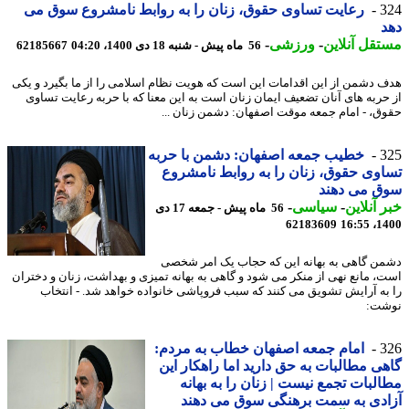
3
رعایت تساوی حقوق، زنان را به روابط نامشروع سوق می
قل آنلاین
-
ورزشی
-
56 ماه پیش - شنبه 18 دی 1400، 04:20
62185667
 دشمن از این اقدامات این است که هویت نظام اسلامی را از ما بگیرد و یکی
حربه های آنان تضعیف ایمان زنان است به این معنا که با حربه رعایت تساوی
ق، - امام جمعه موقت اصفهان: دشمن زنان ...
3
خطیب جمعه اصفهان: دشمن با حربه
وی حقوق، زنان را به روابط نامشروع
ق می دهند
 آنلاین
-
سیاسی
-
56 ماه پیش - جمعه 17 دی
62183609
1400
ن گاهی به بهانه این که حجاب یک امر شخصی
، مانع نهی از منکر می شود و گاهی به بهانه تمیزی و بهداشت، زنان و دختران
به آرایش تشویق می کنند که سبب فروپاشی خانواده خواهد شد. - انتخاب
ت:
3
امام جمعه اصفهان خطاب به مردم:
ی مطالبات به حق دارید اما راهکار این
لبات تجمع نیست | زنان را به بهانه
دی به سمت برهنگی سوق می دهند