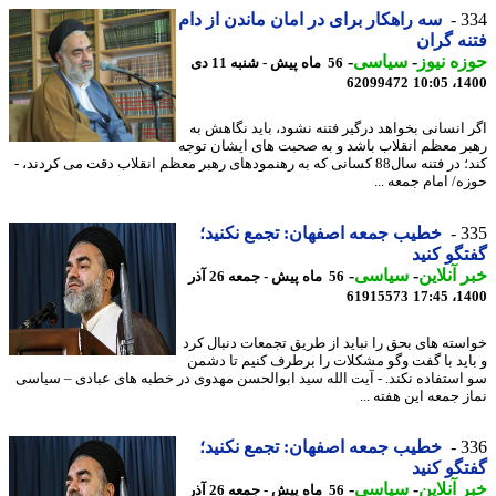
3
سه راهکار برای در امان ماندن از دام
ه گران
ه نیوز
-
سیاسی
-
56 ماه پیش - شنبه 11 دی
62099472
1400
 انسانی بخواهد درگیر فتنه نشود، باید نگاهش به
ر معظم انقلاب باشد و به صحبت های ایشان توجه
کند؛ در فتنه سال88 کسانی که به رهنمودهای رهبر معظم انقلاب دقت می کردند، -
ه/ امام جمعه ...
3
خطیب جمعه اصفهان: تجمع نکنید؛
گو کنید
 آنلاین
-
سیاسی
-
56 ماه پیش - جمعه 26 آذر
61915573
1400
سته های بحق را نباید از طریق تجمعات دنبال کرد
اید با گفت وگو مشکلات را برطرف کنیم تا دشمن
استفاده نکند. - آیت الله سید ابوالحسن مهدوی در خطبه های عبادی – سیاسی
 جمعه این هفته ...
3
خطیب جمعه اصفهان: تجمع نکنید؛
گو کنید
 آنلاین
-
سیاسی
-
56 ماه پیش - جمعه 26 آذر