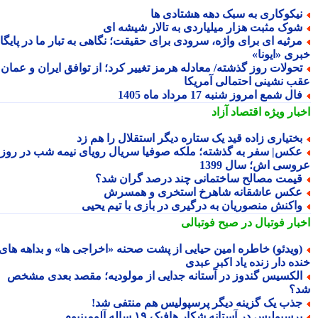
یکوکاری به سبک دهه هشتادی ها
وک مثبت هزار میلیاردی به تالار شیشه ای
رثیه ای برای واژه، سرودی برای حقیقت؛ نگاهی به تبار ما در پایگاه
ری «ایونا»
حولات روز گذشته/ معادله هرمز تغییر کرد؛ از توافق ایران و عمان تا
ب نشینی احتمالی آمریکا
ال شمع امروز شنبه 17 مرداد ماه 1405
بار ویژه
اقتصاد آزاد
ختیاری زاده قید یک ستاره دیگر استقلال را هم زد
کس| سفر به گذشته؛ ملکه صوفیا سریال رویای نیمه شب در روز
وسی اش؛ سال 1399
یمت مصالح ساختمانی چند درصد گران شد؟
کس عاشقانه شاهرخ استخری و همسرش
اکنش منصوریان به درگیری در بازی با تیم یحیی
بار فوتبال در صبح فوتبالی
ویدئو) خاطره امین حیایی از پشت صحنه «اخراجی ها» و بداهه های
ده دار زنده یاد اکبر عبدی
لکسیس گندوز در آستانه جدایی از مولودیه؛ مقصد بعدی مشخص
؟
ذب یک گزینه دیگر پرسپولیس هم منتفی شد!
رسپولیس در آستانه شکار هافبک ۱۹ ساله آلومینیوم