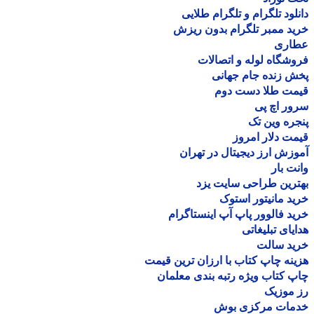
لود تلگرام و تلگرام طلایی
د ممبر تلگرام بدون ریزش
اری
شگاه لوله و اتصالات
 زنده جام جهانی
مت طلا دست دوم
ر اچ پی
ره وین تک
ت دلار امروز
زش ارز دیجیتال در تهران
ت بار
رین طراحی سایت یزد
د مانیتور استوک
د فالوور پاپ آپ اینستاگرام
یای تبلیغاتی
ید سالت
نه چاپ کتاب با ارزان ترین قیمت
 کتاب ویژه رتبه بندی معلمان
موزیک
مات مرکزی بوش