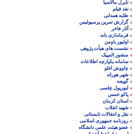
ایرل مالاسیا
قد فیلم
لبه همدانی
زارش تمرین پرسپولیس
ثار فاخر
رمانداری بانه
ولیور باومن
شست های هیأت پژوهی
نشور المپیک
امانه یکپارچه اطلاعات
اووش اغلو
هر هوراند
ویجه
یورپول چلسی
اکو خمس
ستان کرمان
هید انقلاب
قل و انتقالات تابستانی
وزنامه جمهوری اسلامی
ضو هیئت علمی دانشگاه
میررضا واعظ آشتیانی