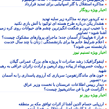
ذاکره استقلال با گلر اسپانیایی برای تمدید قرارداد
بار ویژه
رونگار
ه کریدور دوم نه مذاکره زیر سایه تهدید
شدار پکن درباره طرح هسته ای توکیو: با آتش بازی نکنید
ا عجیب ترین و شگفت انگیزترین چشم های حیوانات روی کره زمین
نا شوید+ تصاویر
 4 هواپیما از آسمان جده؛ ماجرای پروازهای مشکوک چیست؟
علام شرایط خانم ها برای بازنشستگی | زنان با چند سال خدمت
زنشسته می شوند؟
بار ویژه
تسنیم نیوز
ینفوگرافیک| رشد صادرات تا پروژه های بزرگ عمرانی گیلان
وایت خسروپناه از پیاده روی اربعین و ارادت زائران عراقی به رهبر
ید
ون های ماندگار|هومن؛ سربازی که آرزوی پاسداری را به آسمان
د+تصویر
یدار رییس اطلاعات عربستان با نخست وزیر عراق
گزاست فن یا فن سانتریفیوژ چیست؟
بار ویژه
روز نو
رزیابی حسام الدین آشنا از اثرات توافق مکه بر منطقه
نمایی از 3 کاپیتان اصلی استقلال در فصل آینده