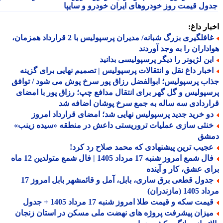
ول قیمت روز خودروهای ایران خودرو و سایپا
ار داغ:
غافلگیری بزرگ شبانه/ مدیران پرسپولیس با 2 قرارداد همزمان،
داران را به وجد آوردند
ین لژیونر را دیگر پرسپولیسی بدانید
خبار داغ نقل و انتقالات پرسپولیس | تصمیم نهایی برای گزینه
ب پرسپولیس؛ ابوالفضل رزاق پور سرخ پوش می شود / توافق
پولیس و گل گهر برای انتقال مدافع چپ؛ رزاق پور با امضای
ردادی سه ساله به جمع سرخ پوشان اضافه شد
و خرید جدید پرسپولیس نهایی شد؛ امضای قرارداد امروز
نثی سازی عملیات تروریستی داعش در منطقه «سیده زینب»
شق
جیب ترین پیشنهادی که محمد صلاح رد کرد!
فال شمع امروز شنبه 17 مرداد 1405 | فال شمع متولدین 12 ماه
ی عشق، کار و آینده
جدول قطعی برق ساری، بابل، آمل و قائمشهر بابل امروز 17
1 (مازندران)
مت سکه و قیمت طلا امروز شنبه 17 مرداد 1405 + جدول
یزان پیشرفت پروژه های نهضت ملی مسکن در استان زنجان