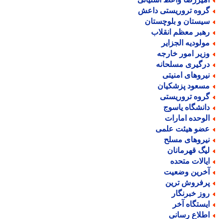
روه تروریستی داعش
یستان و بلوچستان
هبر معظم انقلاب
ولودیه الجزایر
زیر امور خارجه
رگیری مسلحانه
یروهای امنیتی
سعود پزشکیان
روه تروریستی
انشگاه یاسوج
لوحده امارات
ضو هیئت علمی
یروهای مسلح
یگ قهرمانان
یالات متحده
خرین وضعیت
رفروش ترین
وز خبرنگار
یستگاه آخر
طلاع رسانی