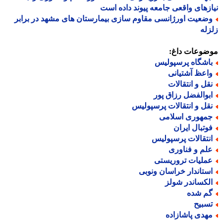
زهای واقعی جامعه پیوند داده است
ضعیت اورژانسی مقاوم سازی بیمارستان های مشهد در برابر
له
ضوعات داغ:
اشگاه پرسپولیس
اعظ آشتیانی
قل و انتقالات
بوالفضل رزاق پور
قل و انتقالات پرسپولیس
مهوری اسلامی
وتبال ایران
نتقالات پرسپولیس
لم و فناوری
ملیات تروریستی
ستاندار خراسان ونوبی
لکساندر شولز
م شده
سبیح
هدی پاشازاده