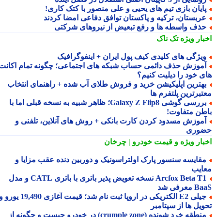
ایان بازی تیم های یحیی و علی منصور با کتک کاری!
ربستان، ترکیه و پاکستان توافق دفاعی امضا کردند
ذف واسطه ها و رفع تبعیض از نیروهای شرکتی
بار ویژه
تک ناک
یژگی های کلیدی کیف پول ایران + اینفوگرافیک
موزش حذف دائمی حساب شبکه های اجتماعی؛ چگونه تمام اکانت
ی خود را دیلیت کنیم؟
هترین اپلیکیشن خرید و فروش طلای آب شده + راهنمای انتخاب
تبرترین پلتفرم ها
بررسی گوشی Galaxy Z Flip8؛ ظاهر شبیه به نسخه قبلی اما با
طن متفاوت!
موزش مسدود کردن کارت بانکی + روش های آنلاین، تلفنی و
وری
بار ویژه
و قیمت خودرو | چرخان
قایسه سنسور پارک اولتراسونیک و دوربین دنده عقب مزایا و
ایب
Arcfox Beta T1 نسخه تعویض پذیر باتری با باتری CATL و مدل
معرفی شد
جیلی E2 الکتریکی در اروپا ثبت نام شد؛ قیمت آغازی 19,490 یورو و
ویل ها از سپتامبر
منطقه خرد شونده (crumple zone) در خودرو چیست و چگونه از