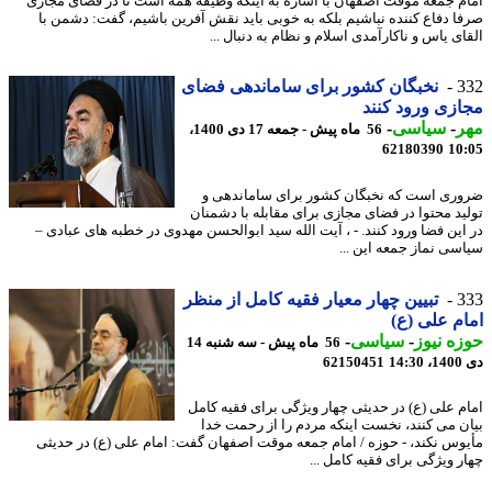
م جمعه موقت اصفهان با اشاره به اینکه وظیفه همه است تا در فضای مجازی
ا دفاع کننده نباشیم بلکه به خوبی باید نقش آفرین باشیم، گفت: دشمن با
ی یاس و ناکارآمدی اسلام و نظام به دنبال ...
3
نخبگان کشور برای ساماندهی فضای
زی ورود کنند
ر
-
سیاسی
-
56 ماه پیش - جمعه 17 دی 1400،
62180390
10
ری است که نخبگان کشور برای ساماندهی و
ید محتوا در فضای مجازی برای مقابله با دشمنان
این فضا ورود کنند. - ، آیت الله سید ابوالحسن مهدوی در خطبه های عبادی –
سی نماز جمعه این ...
3
تبیین چهار معیار فقیه کامل از منظر
م علی (ع)
ه نیوز
-
سیاسی
-
56 ماه پیش - سه شنبه 14
14
62150451
م علی (ع) در حدیثی چهار ویژگی برای فقیه کامل
ن می کنند، نخست اینکه مردم را از رحمت خدا
وس نکند، - حوزه / امام جمعه موقت اصفهان گفت: امام علی (ع) در حدیثی
ر ویژگی برای فقیه کامل ...