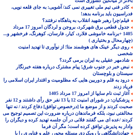
اتر از میانگین کشوری است
ادر فنی تیم ملی تغییری نمی کند/ آشوبی: به جای قلعه نویی،
اسیون باید برنامه بدهد!
یلم/چرا رهبر شهید انقلاب به پناهگاه نرفتند؟
جدول قطعی برق شهرکرد، بروجن و لردگان امروز 17 مرداد
1405 +برنامه خاموشی فلارد، کیار، فارسان، کوهرنگ، فرخشهر و...
ارمحال و بختیاری )
وی دیگر عینک های هوشمند متا؛ از نوآوری تا تهدید امنیت
صی
ادمهر عقیلی به ایران برمی گردد؟
بض خبر در جنوب شرق؛ پیام مشترک درباره هفته خبرنگار
تان و بلوچستان
رود به قلم و دوربین هایی که مظلومیت و اقتدار ایران اسلامی را
اد زدند
از ثبت نام سایپا از امروز 17 مرداد 1405
پزشکیان: در شورای امنیت 12 یا 13 نفر حق رأی داشتند و 12 نفر
ت کردند و از موضع ما [درخصوص توافق] دفاع کردند / نه تنها
لفتی نبود، بلکه فرماندهان درباره ضرورت این تصمیم توجیح می
ند /عده ای می گفتند فلانی در آن جلسه تهدید کرده و دیگران را
ار به پذیرش توافق کرده است؛ مگر آن فرما
هاددانشگاهی با رویکردی مسئله محور، علم و فناوری را با