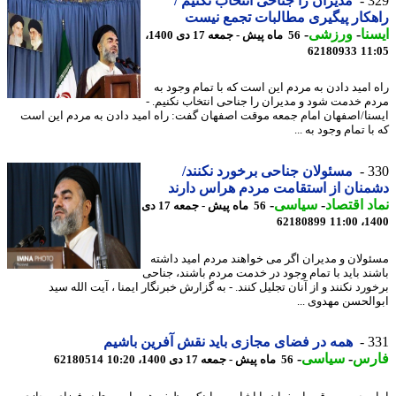
3
مدیران را جناحی انتخاب نکنیم /
کار پیگیری مطالبات تجمع نیست
نا
-
ورزشی
-
56 ماه پیش - جمعه 17 دی 1400،
62180933
11
 امید دادن به مردم این است که با تمام وجود به
م خدمت شود و مدیران را جناحی انتخاب نکنیم. -
نا/اصفهان امام جمعه موقت اصفهان گفت: راه امید دادن به مردم این است
ا تمام وجود به ...
3
مسئولان جناحی برخورد نکنند/
نان از استقامت مردم هراس دارند
د اقتصاد
-
سیاسی
-
56 ماه پیش - جمعه 17 دی
62180899
1400
ولان و مدیران اگر می خواهند مردم امید داشته
ند باید با تمام وجود در خدمت مردم باشند، جناحی
رد نکنند و از آنان تجلیل کنند. - به گزارش خبرنگار ایمنا ، آیت الله سید
الحسن مهدوی ...
3
همه در فضای مجازی باید نقش آفرین باشیم
رس
-
سیاسی
-
56 ماه پیش - جمعه 17 دی 1400، 10:20
62180514