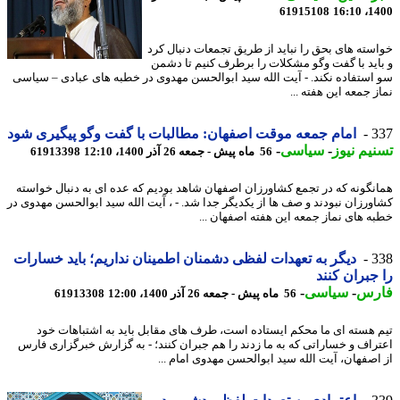
61915108
1400
سته های بحق را نباید از طریق تجمعات دنبال کرد
اید با گفت وگو مشکلات را برطرف کنیم تا دشمن
استفاده نکند. - آیت الله سید ابوالحسن مهدوی در خطبه های عبادی – سیاسی
 جمعه این هفته ...
3
امام جمعه موقت اصفهان: مطالبات با گفت وگو پیگیری شود
یم نیوز
-
سیاسی
-
56 ماه پیش - جمعه 26 آذر 1400، 12:10
61913398
نگونه که در تجمع کشاورزان اصفهان شاهد بودیم که عده ای به دنبال خواسته
ورزان نبودند و صف ها از یکدیگر جدا شد. - ، آیت الله سید ابوالحسن مهدوی در
ه های نماز جمعه این هفته اصفهان ...
3
دیگر به تعهدات لفظی دشمنان اطمینان نداریم؛ باید خسارات
جبران کنند
رس
-
سیاسی
-
56 ماه پیش - جمعه 26 آذر 1400، 12:00
61913308
 هسته ای ما محکم ایستاده است، طرف های مقابل باید به اشتباهات خود
راف و خساراتی که به ما زدند را هم جبران کنند؛ - به گزارش خبرگزاری فارس
اصفهان، آیت الله سید ابوالحسن مهدوی امام ...