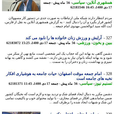
هری آنلاین
-
سیاسی
-
56 ماه پیش - جمعه
62183546
م انتظار دارند شبکه ملی ارتباطات به صورت جدی در دستور کار مسوولان
ر قرار بگیرد و آن را دنبال کنند. - به گزارش همشهری آنلاین به نقل از فارس،
 الله سید ابوالحسن مهدوی امام جمعه ...
3
آرایش و ورزش زنان خانواده ها را نابود می کند
ن و بخون
-
ورزشی
-
56 ماه پیش - جمعه 17 دی 1400، 15:25
62183072
ن گاهی به بهانه این که حجاب یک امر شخصی است، مانع نهی از منکر می
 و به بهانه اینکه بانوان نیاز به ورزش دارند، - نقشه می کشند و گاهی به بهانه
زی و بهداشت، زنان و دختران را به سمت ...
3
امام جمعه موقت اصفهان: حیات جامعه به هوشیاری افکار
ه های جامعه است
یم نیوز
-
سیاسی
-
56 ماه پیش - جمعه 17 دی 1400، 11:45
62181371
ن مکرر به دنبال ایجاد فضای شک و تردید بوده و لازم است که نخبگان کشور
 ساماندهی افکار در فضای مجازی، - با تولید محتوای خوب و باکیفیت تمامی
 شک و شبهات ایجاد شده را برطرف کنند. ...