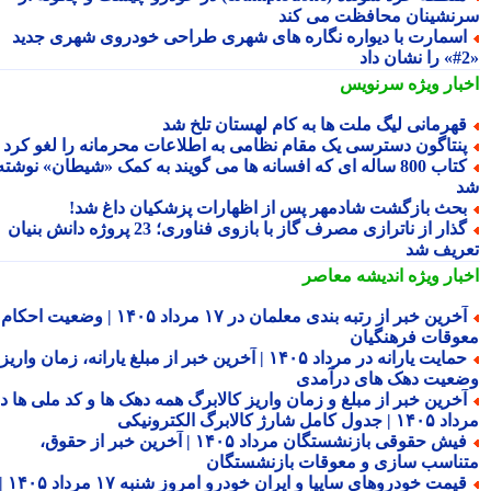
نشینان محافظت می کند
سمارت با دیواره نگاره های شهری طراحی خودروی شهری جدید
بار ویژه
سرنویس
هرمانی لیگ ملت ها به کام لهستان تلخ شد
نتاگون دسترسی یک مقام نظامی به اطلاعات محرمانه را لغو کرد
کتاب 800 ساله ای که افسانه ها می گویند به کمک «شیطان» نوشته
حث بازگشت شادمهر پس از اظهارات پزشکیان داغ شد!
گذار از ناترازی مصرف گاز با بازوی فناوری؛ 23 پروژه دانش بنیان
ریف شد
بار ویژه
اندیشه معاصر
آخرین خبر از رتبه بندی معلمان در ۱۷ مرداد ۱۴۰۵ | وضعیت احکام و
وقات فرهنگیان
حمایت یارانه در مرداد ۱۴۰۵ | آخرین خبر از مبلغ یارانه، زمان واریز و
عیت دهک های درآمدی
خرین خبر از مبلغ و زمان واریز کالابرگ همه دهک ها و کد ملی ها در
ول کامل شارژ کالابرگ الکترونیکی
فیش حقوقی بازنشستگان مرداد ۱۴۰۵ | آخرین خبر از حقوق،
ناسب سازی و معوقات بازنشستگان
قیمت خودروهای سایپا و ایران خودرو امروز شنبه ۱۷ مرداد ۱۴۰۵ |