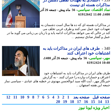
3
اعتمادی به تعهدات لفظی دشمن در
اکرات هسته ای نیست
د اقتصاد
-
سیاسی
-
56 ماه پیش - جمعه 26 آذر
61912642
1400
مذاکرات هسته ای که ده ها سال است دشمنان به
دات خود عمل نمی کنند و طرف غربی تخلف می
 در حالی که می خواهد مذاکرات ادامه یابد و با زبان بی زبانی می گوید ما در
 و گفتار صادق نیستیم. ...
3
طرف های ایران در مذاکرات باید به
باهات خود اعتراف کنند
ر
-
سیاسی
-
56 ماه پیش - جمعه 26 آذر 1400،
61912424
10
 های ایران در مذاکرات باید به اشتباهات خود
راف و خسارات وارده را جبران کنند. - به گزارش
نگار مهر ، آیت الله سید ابوالحسن مهدوی در خطبه های عبادی – سیاسی نماز
ه این هفته اصفهان ...
حه قبل
صفحه بعد
1
2
3
4
5
6
7
8
9
10
11
12
20
19
18
17
16
15
14
بار ویژه
ایونا نیوز