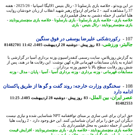
در این ویدئو ، خلاصه بازی بارسلونا 3 - رئال بتیس 1لالیگا اسپانیا - 2025/26 - هفته
37 را مشاهده کنید. - 2 ماجرای ازدواج رهبر شهید انقلاب از زبان خودشان روایت
ا امامی از حمله دشمن به محل فیلمبرداری ...
صه بازی
-
خلاصه بازی بارسلونا
-
بازی بارسلونا
-
خلاصه بازی منچستریونایتد
-
ی منچستریونایتد
-
رئال بتیس
-
بازی
1
رکوردشکنی علیرضا یوسفی در فوق سنگین
بتر
-
ورزشی
-
83 روز پیش - دوشنبه 28 اردیبهشت 1405، 11:42
81482701
گزارش روزپلاس، سایت رسمی کنفدراسیون وزنه برداری آسیا در گزارشی با
ره به پایان مسابقات قهرمانی قاره کهن نوشت: این رقابت ها در هند، پس از
روز رقابت سطح بالا با حضور وزنه برداران ...
بقات قهرمانی
-
وزنه برداری
-
وزنه برداری آسیا
-
آسیا
-
پایان
-
مدال
-
وزنه
1
سخنگوی وزارت خارجه: روند گفت و گو ها از طریق پاکستان
مه دارد
 ایران
-
بین الملل
-
83 روز پیش - دوشنبه 28 اردیبهشت 1405، 11:25
81482
حق ایران برای غنی سازی بر مبنای توافقنامه NPT شناسایی شده و نیازی نیست
دیگران این حق را برای ایران شناسایی کنند. این حق وجود دارد. - 2 روایت هلیا
می از حمله دشمن به محل فیلمبرداری یک ...
صه بازی منچستریونایتد
-
خلاصه بازی
-
بازی منچستریونایتد
-
افزایش قیمت