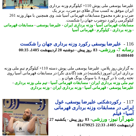
علیرضا یوسفی ملی پوش 110+ کیلوگرم وزنه برداری
ان موفق به کسب مدال طلای دو ضرب، برنز یک
ضرب و نقره مجموع مسابقات قهرمانی آسیا شد. وی همچنین با مهار وزنه 261
وگرمی رکورد دوضرب جهان را شکست.
بقات قهرمانی آسیا
-
وزنه برداری ایران
-
علیرضا یوسفی
-
مسابقات قهرمانی
نه برداری
-
کیلوگرم
-
قهرمانی آسیا
1
علیرضا یوسفی رکورد وزنه برداری جهان را شکست
نه 7
-
ورزشی
-
83 روز پیش - دوشنبه 28 اردیبهشت 1405، 00:35
81480
به گزارش روز پلاس، علیرضا یوسفی ملی پوش دسته 110+ کیلوگرم تیم ملی وزنه
اری ایران امروز (یکشنبه) در هند (گاندی نگر) در مسابقات قهرمانی آسیا روی
ت تا در گروه A با سونگ یونگ هوان و ...
 ملی وزنه برداری ایران
-
مسابقات قهرمانی آسیا
-
تیم ملی وزنه برداری
-
رضا یوسفی
-
قهرمانی آسیا
-
وزنه برداری ایران
-
وزنه برداری
1
رکوردشکنی علیرضا یوسفی، غول
انی در مسابقات وزنه برداری قهرمانی
ا+ فیلم
 آرا نیوز
-
ورزشی
-
83 روز پیش - یکشنبه 27
شت 1405، 22:33
81479925