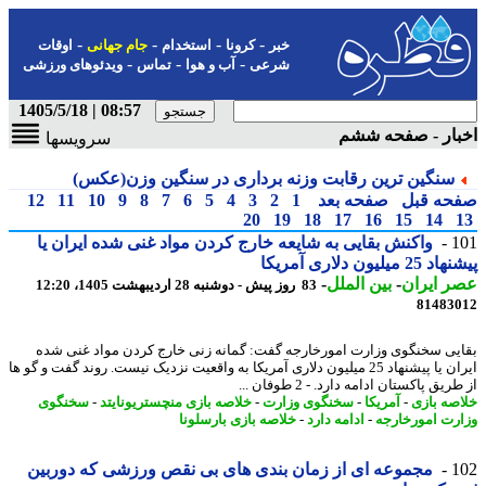
-
-
-
-
خبر
کرونا
استخدام
جام جهانی
اوقات
-
-
-
شرعی
آب و هوا
تماس
ویدئوهای ورزشی
08:57 | 1405/5/18
بار - صفحه ششم
سرویسها
سنگین ترین رقابت وزنه برداری در سنگین وزن(عکس)
حه قبل
صفحه بعد
1
2
3
4
5
6
7
8
9
10
11
12
20
19
18
17
16
15
14
1
واکنش بقایی به شایعه خارج کردن مواد غنی شده ایران یا
 میلیون دلاری آمریکا
 ایران
-
بین الملل
-
83 روز پیش - دوشنبه 28 اردیبهشت 1405، 12:20
81483
یی سخنگوی وزارت امورخارجه گفت: گمانه زنی خارج کردن مواد غنی شده
ایران یا پیشنهاد 25 میلیون دلاری آمریکا به واقعیت نزدیک نیست. روند گفت و گو ها
یق پاکستان ادامه دارد. - 2 طوفان ...
صه بازی
-
آمریکا
-
سخنگوی وزارت
-
خلاصه بازی منچستریونایتد
-
سخنگوی
رت امورخارجه
-
ادامه دارد
-
خلاصه بازی بارسلونا
1
مجموعه ای از زمان بندی های بی نقص ورزشی که دوربین