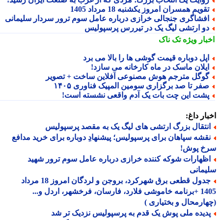
قویم همسران امروز یکشنبه 18 مرداد 1405
فشاگری جنجالی خرازی درباره عامل سوم ترور سردار سلیمانی
و ارتشی لیگ یک در تیررس پرسپولیس
بار ویژه
تک ناک
پل دوباره قیمت گوشی ها را بالا می برد
یلان ماسک در ماه کارخانه می سازد!
وگل مترجم هوش مصنوعی آفلاین ساخت + تصویر
فر تا صد برگزاری سومین المپیک فناوری ۱۴۰۵
شت این چت بات یک آدم واقعی نشسته است!
ار داغ:
نتقال بزرگ ارتشی های لیگ یک به مقصد پرسپولیس
قشه سپاهان برای پرسپولیس؛ پیشنهادِ دوباره برای خرید مدافع
خ پوش!
ظهارات شوکه کننده خرازی درباره عامل سوم ترور شهید
مانی
جدول قطعی برق شهرکرد، بروجن و لردگان امروز 18 مرداد
1405 +برنامه خاموشی فلارد، فارسان، فرخشهر، اردل و...
ارمحال و بختیاری )
دیده ملی پوش یک قدم به پرسپولیس نزدیک تر شد