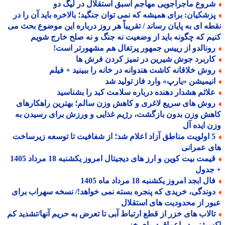
روع ماجراجویی مهاجم اسبق استقلال در لیگ دو
زشکیان: برای همیشه که نمی توان جنگید؛ بالاخره باید آن را در
ه ای به پایان رساند / تقریباً هر روز درباره این موضوع بحث می
م که چگونه باید از وضعیت نه جنگ و نه صلح خارج شویم
ونالدو از رییس جمهور پرتغال هم مشهورتر است!
اربرد جوش شیرین در تمیز کردن فرش ها
وش خلاقانه کاشت هندوانه در خانه را ببینید + فیلم
نیمیشن «یارپ» وارد فاز تولید شد
لائم هشدار دهنده درباره سلامت کبد را بشناسید
وش های سریع لاغری و کاهش وزن سالم؛ بهترین راهکارهای
ش وزن بدون بازگشت، رژیم غذایی و ورزش برای رسیدن به
 ایده آل
5 اولویت مناطق آزاد اعلام شد؛ از شفافیت تا توسعه زیرساخت
 عمرانی
قیمت بیت کوین و ارز های دیجیتال امروز یکشنبه 18 مرداد 1405
جدول
ل ابجد امروز یکشنبه 18 مرداد ماه 1405
وندگی، خریدی که پنجره بسته نمی خواهد!/ نسخه سهراب برای
ر از محدودیت های استقلال
الاب های خزر از قطع ارتباط آبی تا تعرض به حریم آنها/تشدید کم
یژنی در اعماق دریای خزر