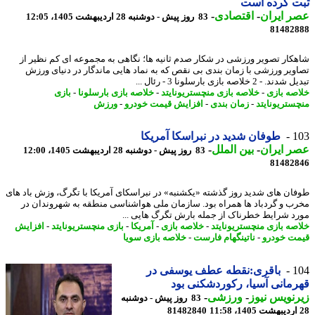
ت کرده است
 ایران
-
اقتصادی
-
83 روز پیش - دوشنبه 28 اردیبهشت 1405، 12:05
81482
کار تصویر ورزشی در شکار صدم ثانیه ها؛ نگاهی به مجموعه ای کم نظیر از
ویر ورزشی با زمان بندی بی نقص که به نماد هایی ماندگار در دنیای ورزش
 - 2 خلاصه بازی بارسلونا 3 - رئال ...
صه بازی
-
خلاصه بازی منچستریونایتد
-
خلاصه بازی بارسلونا
-
بازی
ستریونایتد
-
زمان بندی
-
افزایش قیمت خودرو
-
ورزش
1
طوفان شدید در نبراسکا آمریکا
 ایران
-
بین الملل
-
83 روز پیش - دوشنبه 28 اردیبهشت 1405، 12:00
81482
ان های شدید روز گذشته «یکشنبه» در نبراسکای آمریکا با تگرگ، وزش باد های
ب و گردباد ها همراه بود. سازمان ملی هواشناسی منطقه به شهروندان در
د شرایط خطرناک از جمله بارش تگرگ هایی ...
صه بازی منچستریونایتد
-
خلاصه بازی
-
آمریکا
-
بازی منچستریونایتد
-
افزایش
ت خودرو
-
ناتینگهام فارست
-
خلاصه بازی سویا
1
باقری:نقطه عطف یوسفی در
مانی آسیا، رکوردشکنی بود
نویس نیوز
-
ورزشی
-
83 روز پیش - دوشنبه
81482840