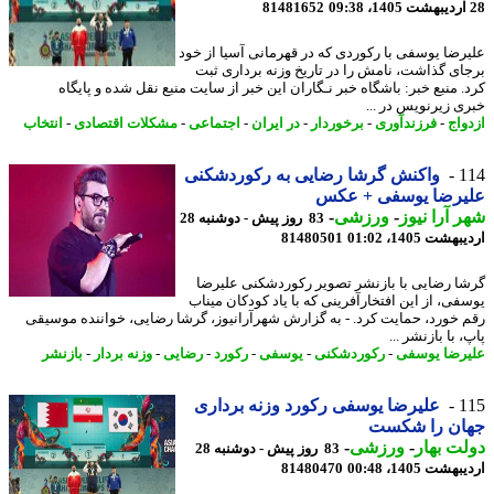
81481652
رضا یوسفی با رکوردی که در قهرمانی آسیا از خود
ای گذاشت، نامش را در تاریخ وزنه برداری ثبت
. منبع خبر: باشگاه خبر نـگاران این خبر از سایت منبع نقل شده و پایگاه
ی زیرنویس در ...
واج
-
فرزندآوری
-
برخوردار
-
در ایران
-
اجتماعی
-
مشکلات اقتصادی
-
انتخاب
1
واکنش گرشا رضایی به رکوردشکنی
یرضا یوسفی + عکس
 آرا نیوز
-
ورزشی
-
83 روز پیش - دوشنبه 28
شت 1405، 01:02
81480501
ا رضایی با بازنشر تصویر رکوردشکنی علیرضا
فی، از این افتخارآفرینی که با یاد کودکان میناب
 خورد، حمایت کرد. - به گزارش شهرآرانیوز، گرشا رضایی، خواننده موسیقی
 با بازنشر ...
رضا یوسفی
-
رکوردشکنی
-
یوسفی
-
رکورد
-
رضایی
-
وزنه بردار
-
بازنشر
1
علیرضا یوسفی رکورد وزنه برداری
ان را شکست
ت بهار
-
ورزشی
-
83 روز پیش - دوشنبه 28
شت 1405، 00:48
81480470