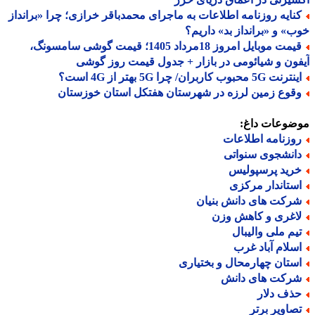
نایه روزنامه اطلاعات به ماجرای محمدباقر خرازی؛ چرا «برانداز
» و «برانداز بد» داریم؟
قیمت موبایل امروز 18مرداد 1405؛ قیمت گوشی سامسونگ،
ون و شیائومی در بازار + جدول قیمت روز گوشی
نت 5G محبوب کاربران/ چرا 5G بهتر از 4G است؟
قوع زمین لرزه در شهرستان هفتکل استان خوزستان
ضوعات داغ:
وزنامه اطلاعات
انشجوی سنواتی
رید پرسپولیس
ستاندار مرکزی
رکت های دانش بنیان
اغری و کاهش وزن
یم ملی والیبال
سلام آباد غرب
ستان چهارمحال و بختیاری
رکت های دانش
ذف دلار
صاویر برتر