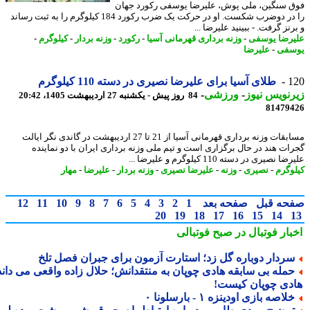
 سنگین، ملی پوش، علیرضا یوسفی رکورد جهان
را در دوضرب شکست. او در حرکت یک ضرب رکورد 184 کیلوگرم را به ثبت رساند
نز گرفت. - ببینید علیرضا ...
رضا یوسفی
-
وزنه برداری قهرمانی آسیا
-
رکورد
-
وزنه بردار
-
کیلوگرم
-
سفی
-
علیرضا
1
طلای آسیا برای علیرضا نصیری در دسته 110 کیلوگرم
نویس نیوز
-
ورزشی
-
84 روز پیش - یکشنبه 27 اردیبهشت 1405، 20:42
81479
مسابقات وزنه برداری قهرمانی آسیا از 21 تا 27 اردیبهشت در گاندی نگر ایالت
ات هند در حال برگزاری است و تیم ملی وزنه برداری ایران با دو نماینده
 نصیری در دسته 110 کیلوگرم و علیرضا ...
وگرم
-
نصیری
-
وزنه
-
علیرضا نصیری
-
وزنه بردار
-
علیرضا
-
مهار
حه قبل
صفحه بعد
1
2
3
4
5
6
7
8
9
10
11
12
20
19
18
17
16
15
14
بار فوتبال در صبح فوتبالی
ردار دوباره گل زد؛ استارت آزمون برای جبران فصل تلخ
مله بی سابقه هادی چوپان به منتقدانش؛ حلال زاده واقعی می داند
دی چوپان کیست!
لاصه بازی اودینزه ۱ - بارسلونا ۰