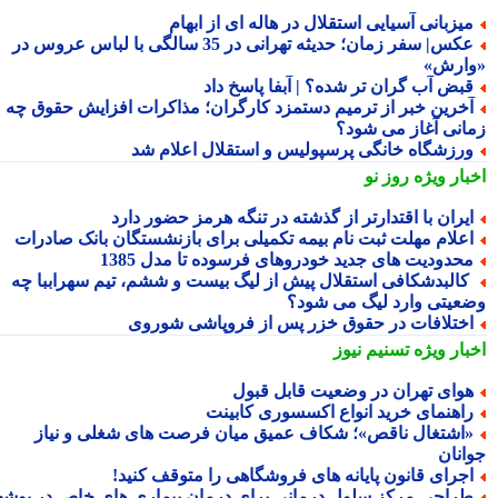
یزبانی آسیایی استقلال در هاله ای از ابهام
عکس| سفر زمان؛ حدیثه تهرانی در 35 سالگی با لباس عروس در
ارش»
بض آب گران تر شده؟ | آبفا پاسخ داد
خرین خبر از ترمیم دستمزد کارگران؛ مذاکرات افزایش حقوق چه
انی آغاز می شود؟
رزشگاه خانگی پرسپولیس و استقلال اعلام شد
بار ویژه
روز نو
یران با اقتدارتر از گذشته در تنگه هرمز حضور دارد
علام مهلت ثبت نام بیمه تکمیلی برای بازنشستگان بانک صادرات
حدودیت های جدید خودروهای فرسوده تا مدل 1385
البدشکافی استقلال پیش از لیگ بیست و ششم، تیم سهراببا چه
عیتی وارد لیگ می شود؟
ختلافات در حقوق خزر پس از فروپاشی شوروی
بار ویژه
تسنیم نیوز
وای تهران در وضعیت قابل قبول
اهنمای خرید انواع اکسسوری کابینت
اشتغال ناقص»؛ شکاف عمیق میان فرصت های شغلی و نیاز
انان
جرای قانون پایانه های فروشگاهی را متوقف کنید!
راحی مرکز سلول درمانی برای درمان بیماری های خاص در بوشهر