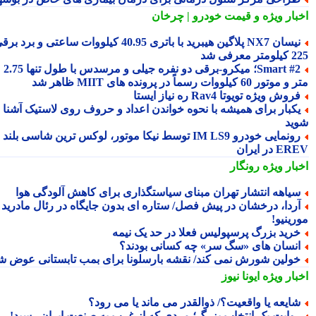
بار ویژه
و قیمت خودرو | چرخان
نیسان NX7 پلاگین هیبرید با باتری 40.95 کیلووات ساعتی و برد برقی
 معرفی شد
Smart #2؛ میکرو-برقی دو نفره جیلی و مرسدس با طول تنها 2.75
ور 60 کیلووات رسماً در پرونده های MIIT ظاهر شد
روش ویژه تویوتا Rav4 ره نیاز ایستا
کبار برای همیشه با نحوه خواندن اعداد و حروف روی لاستیک آشنا
ید
رونمایی خودرو IM LS9 توسط نیکا موتور، لوکس ترین شاسی بلند
 در ایران
بار ویژه
رونگار
یاهه انتشار تهران مبنای سیاستگذاری برای کاهش آلودگی هوا
ردا، درخشان در پیش فصل/ ستاره ای بدون جایگاه در رئال مادرید
رینیو!
رید بزرگ پرسپولیس فعلا در حد یک نیمه
نسان های «سگ سر» چه کسانی بودند؟
ولین شورش نمی کند/ نقشه بارسلونا برای بمب تابستانی عوض شد
بار ویژه
ایونا نیوز
ایعه یا واقعیت؟/ ذوالقدر می ماند یا می رود؟
وایت یک انتخاب بزرگ؛ مردی که از غرب به صنعت ایران رسید!