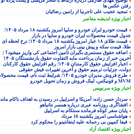
وضیح مهدی طارمی درباره ارتباط با سحر قریشی و پشت پرده لو
تن عکس ها
مجید عجیب علی تاجرنیا از رامین رضائیان
بار ویژه
اندیشه معاصر
قیمت خودرو ایران خودرو و سایپا امروز یکشنبه ۱۸ مرداد ۱۴۰۵؛
ول قیمت محصولات ایران خودرو و سایپا در بازار
قیمت طلای ۱۸ عیار امروز یکشنبه ۱۸ مرداد ۱۴۰۵؛ نرخ لحظه ای
ا، قیمت سکه و پیش بینی بازار امروز
ضافه حقوق مستمری بگیران تامین اجتماعی کی واریز میشود؟ |
رین خبر از زمان پرداخت مابه التفاوت حقوق بازنشستگان ۱۴۰۵
اخبار افزایش حقوق کارمندان ۱۴۰۵؛ رقم افزایش حقوق کارکنان
لت، جزئیات ترمیم حقوق و آخرین تغییرات فیش حقوقی
طرح فروش مدیران خودرو ۱۴۰۵؛ شرایط ثبت نام، قیمت محصولات
 لینک فروش و زمان تحویل خودرو
بار ویژه
سرنویس
ردار حسن زاده: آمریکا و اسراییل در رسیدن به اهداف ناکام ماندند
فشاگری روزنامه عبری درباره همسر نتانیاهو
ایان سفر کوتاه فرمانده سنتکام به اسراییل
واشناسی امروز یکشنبه 18 مرداد
یفا کمپین بی رحمانه علیه اینفانتینو را محکوم کرد
بار ویژه
اقتصاد آزاد