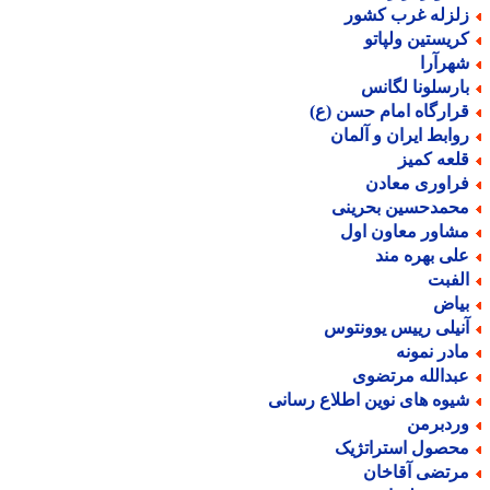
لزله غرب کشور
ریستین ولپاتو
هرآرا
ارسلونا لگانس
رارگاه امام حسن (ع)
وابط ایران و آلمان
لعه کمیز
راوری معادن
حمدحسین بحرینی
شاور معاون اول
لی بهره مند
لفبت
یاض
نیلی رییس یوونتوس
ادر نمونه
بدالله مرتضوی
یوه های نوین اطلاع رسانی
ردبرمن
حصول استراتژیک
رتضی آقاخان