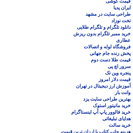
مت گوشی
ان پدیا
احی سایت در مشهد
 نوزاد
لود تلگرام و تلگرام طلایی
د ممبر تلگرام بدون ریزش
اری
شگاه لوله و اتصالات
 زنده جام جهانی
مت طلا دست دوم
ر اچ پی
ره وین تک
ت دلار امروز
زش ارز دیجیتال در تهران
ت بار
رین طراحی سایت یزد
د مانیتور استوک
د فالوور پاپ آپ اینستاگرام
یای تبلیغاتی
ید سالت
نه چاپ کتاب با ارزان ترین قیمت