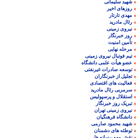
هید سلیمانی
وزهای اخیر
هدی تارتار
ئال مادرید
یروی زمینی
وز خبرنگار
أمین امنیت
رحله نهایی
یم فوتبال نیروی زمینی
ضو هیأت علمی دانشگاه
وسعه صادرات غیرنفتی
جلیل از خبرنگاران
عالیت های اقتصادی
رمربی رئال مادرید
ستقلال و پرسپولیس
بریک روز خبرنگار
یروی زمینی تهران
انشگاه فرهنگیان
هید محمود صارمی
وطئه های دشمنان
قش مهم رسانه ها