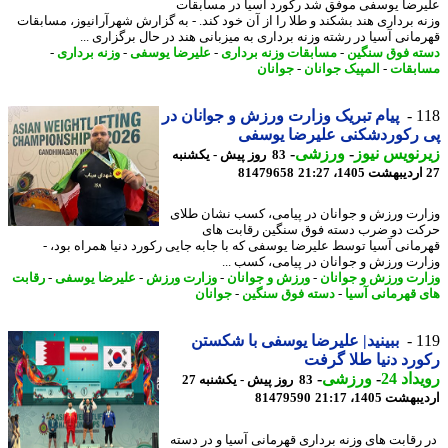
رضا یوسفی موفق شد رکورد آسیا در مسابقات
ه برداری هند بشکند و طلا را از آن خود کند. - به گزارش شهرآرانیوز، مسابقات
مانی آسیا در رشته وزنه برداری به میزبانی هند در حال برگزاری ...
ه فوق سنگین
-
مسابقات وزنه برداری
-
علیرضا یوسفی
-
وزنه برداری
-
بقات
-
المپیک جوانان
-
جوانان
1
پیام تبریک وزارت ورزش و جوانان در
 رکوردشکنی علیرضا یوسفی
نویس نیوز
-
ورزشی
-
83 روز پیش - یکشنبه
81479658
رت ورزش و جوانان در پیامی، کسب نشان طلای
ت دو ضرب دسته فوق سنگین رقابت های
مانی آسیا توسط علیرضا یوسفی که با جابه جایی رکورد دنیا همراه بود، -
رت ورزش و جوانان در پیامی، کسب ...
رت ورزش و جوانان
-
ورزش و جوانان
-
وزارت ورزش
-
علیرضا یوسفی
-
رقابت
 قهرمانی آسیا
-
دسته فوق سنگین
-
جوانان
1
ببینید| علیرضا یوسفی با شکستن
رد دنیا طلا گرفت
اد 24
-
ورزشی
-
83 روز پیش - یکشنبه 27
شت 1405، 21:17
81479590
رقابت های وزنه برداری قهرمانی آسیا و در دسته