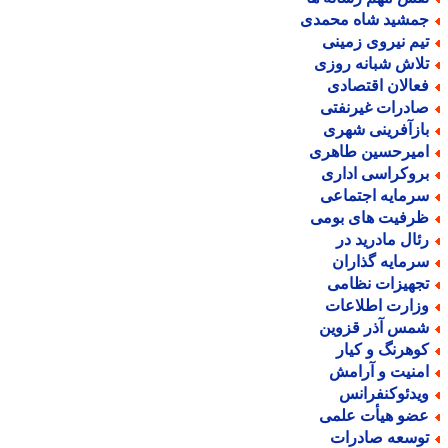
مشید شاه محمدی
یم نیروی زمینی
لاش شبانه روزی
عالان اقتصادی
ادرات غیرنفتی
ازآفرینی شهری
میرحسین طاهری
روکراسی اداری
رمایه اجتماعی
رفیت های بومی
ئال مادرید در
رمایه گذاران
جهیزات نظامی
زارت اطلاعات
مس آذر قزوین
وهرنگ و کیار
منیت و آرامش
یدئوکنفرانس
ضو هیأت علمی
وسعه صادرات