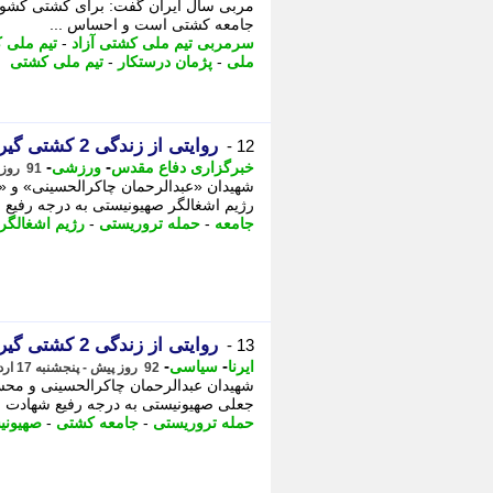
مربی سال ایران گفت: برای کشتی کشور خ
جامعه کشتی است و احساس ...
سرمربی تیم ملی کشتی آزاد
-
تیم ملی ک
ملی
-
پژمان درستکار
-
تیم ملی کشتی
روایتی از زندگی 2 کشتی گیر شهید جنگ تحمیلی سوم
12 -
-
-
خبرگزاری دفاع مقدس
ورزشی
91 روز پیش - پنجشنبه 17 اردیبهشت 1405، 14:40
شهیدان «عبدالرحمان چاکرالحسینی» و «
رژیم اشغالگر صهیونیستی به درجه رفیع 
جامعه
-
حمله تروریستی
-
رژیم اشغالگر
روایتی از زندگی 2 کشتی گیر شهید جنگ رمضان
13 -
-
-
ایرنا
سیاسی
92 روز پیش - پنجشنبه 17 اردیبهشت 1405، 11:35
شهیدان عبدالرحمان چاکرالحسینی و محسن
جعلی صهیونیستی به درجه رفیع شهادت نائ
حمله تروریستی
-
جامعه کشتی
-
صهیونی