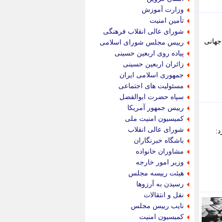
پویه آنلاین
وزارت آموزش
پیام نفت
تأمین امنیت
تابناک
شورای عالی انقلاب فرهنگی
تازه نیوز
جهانی
رییس مجلس شورای اسلامی
تبیان
پیاده روی اربعین حسینی
تجارت نیوز
زائران اربعین حسینی
تحریریه
جمهوری اسلامی ایران
ترابر نیوز
مسئولیت های اجتماعی
ترفندباز
سپاه حضرت ابوالفضل
تریبون اقتصاد
رییس جمهور آمریکا
تسنیم نیوز
کمیسیون امنیت ملی
تک ناک
شورای عالی انقلاب
:
تکراتو
باشگاه خبرنگاران
توریسم آنلاین
مشاوران خانواده
تولید نیوز
وزیر امور خارجه
تیتر فوری
هیئت رییسه مجلس
تیکنا
رسیدن به آرزوها
جاب ویژن
نقل و انتقالات
جار نیوز
نایب رییس مجلس
جالبتر
کمیسیون امنیت