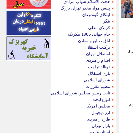
حجت الاسلام شهاب مرادی
اینتیتر
پلیس مواد مخدر تهران بزرگ
ایونا نیوز
ایلکای گوندوعان
بازتاب آنلاین
بنگر
باشگاه خبرنگاران
کربلای معلی
باغستان نیوز
جام جهانی 1986 مکزیک
بامبوک
اتاق صنایع و معادن
ببین و بخون
ترکیب استقلال
 و
بدینسان
استقلال تهران
بنکر
اقدام راهبردی
بیت ران
دونالد ترامپ
پارس فوتبال
بازی استقلال
پارسینه
شورای اسلامی
پارسینه پلاس
تنظیم مقررات
پاز آنلاین
نایب رییس مجلس شورای اسلامی
پاس گل
انواع لبخند
پانا
یم
مجلس آمریکا
پرتو نیوز
ارز دیجیتال
پرسون
طرح راهبردی
پنجره نیوز
بازار تهران
پویامگ
استان قزوین