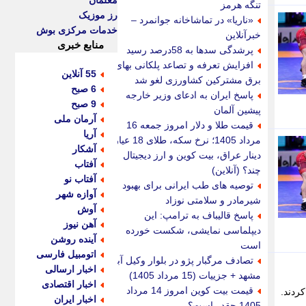
معلمان
تنگه هرمز
رز موزیک
«ناریا» در تماشاخانه جوانمرد –
خدمات مرکزی بوش
خبرآنلاین
منابع خبری
پرشدگی سدها به 58درصد رسید
افزایش تعرفه و تصاعد پلکانی بهای
55 آنلاین
برق مشترکین کشاورزی لغو شد
6 صبح
پاسخ ایران به ادعای وزیر خارجه
9 صبح
پیشین آلمان
آرمان ملی
قیمت طلا و دلار امروز جمعه 16
آریا
مرداد 1405؛ نرخ سکه، طلای 18 عیار،
آشکار
دینار عراق، بیت کوین و ارز دیجیتال
آفتاب
چند؟ (آنلاین)
آفتاب نو
توصیه های طب ایرانی برای بهبود
آوازه شهر
شیرمادر و سلامتی نوزاد
آوش
پاسخ قالیباف به ترامپ: این
آهن نیوز
دیپلماسی نمایشی، شکست خورده
آینده روشن
است
اتومبیل فارسی
تصادف مرگبار پژو در بلوار وکیل آباد
اخبار ارسالی
مشهد + جزییات (15 مرداد 1405)
اخبار اقتصادی
قیمت بیت کوین امروز 14 مرداد
ردند.
اخبار ایران
1405 چقدر است؟