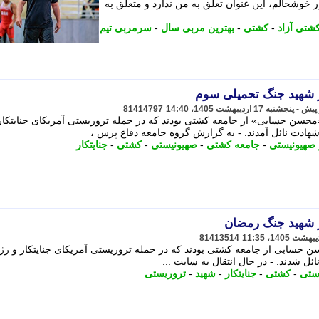
وشحالم، این عنوان تعلق به من ندارد و متعلق به
شتی آزاد
-
کشتی
-
بهترین مربی سال
-
سرمربی تیم
81414797
محسن حسابی» از جامعه کشتی بودند که در حمله تروریستی آمریکای جنایتکار
شهادت نائل آمدند. - به گزارش گروه جامعه دفاع پرس ،
 صهیونیستی
-
جامعه کشتی
-
صهیونیستی
-
کشتی
-
جنایتکار
81413514
 حسابی از جامعه کشتی بودند که در حمله تروریستی آمریکای جنایتکار و رژ
ل شدند. - در ﺣﺎل اﻧﺘﻘﺎل ﺑﻪ ﺳﺎﯾﺖ ...
ستی
-
کشتی
-
جنایتکار
-
شهید
-
تروریستی