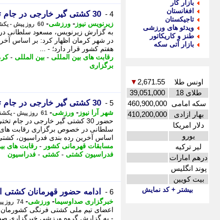
بازار کار
افغانستان
30 کشتی گیر خارجی در جام تختی شرکت خواهند کرد
4 -
تاجیکستان
-
-
زیرنویس نیوز
ورزشی
60 روز پیش - یکشنبه 17 خرداد 1405، 13:22
ویدئو های ورزشی
به گزارش زیرنویس، مسعود سلطانی در 
طنز و کاریکاتور
در شهر کرمان اظهار کرد: بر اساس آخری
بازار آتی سکه
هفتم کشور قرار دارد؛ - ...
رقابت های بین المللی
-
بین المللی
-
کرم
برگزاری
اونس طلا
2,671.55
▼
طلای 18
39,051,000
30 کشتی گیر خارجی در جام تختی شرکت خواهند کرد
5 -
سکه امامی
460,900,000
-
-
شهر آرا نیوز
ورزشی
61 روز پیش - یکشنبه 17 خرداد 1405، 12:18
بهار ازادی
410,200,000
حضور 30 کشتی گیر خارجی در جام
دلار امریکا
سلطانی در خصوص برگزاری رقابت های بی
یورو
اساس آخرین رده بندی فدراسیون، کشتی 
مسابقات قهرمانی کشور
-
رقابت های بی
لیر ترکیه
فدراسیون کشتی
-
کشتی
-
فدراسیون
درهم امارات
پوند انگلیس
بیت کویین
بیشتر + کد نمایش
ادامه حضور قهرمانان کشتی ا
6 -
-
-
خبرگزاری صداوسیما
ورزشی
74 روز پیش - یکشنبه 3 خرداد 1405، 22:55
اعضای تیم ملی کشتی فرنگی کشورمان ام
- به گزارش گروه ورزشی خبرگزاری صدا 