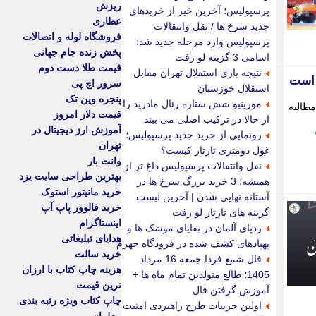
ریزش
پرسپولیس؛ آخرین خبر از خریدهای
عطاری
جدید سرخ ها / نقل وانتقالات
فروشگاه لوله و اتصالات
پرسپولیس وارد مرحله جدید شد؛
پخش زنده جام جهانی
اسامی 3 گزینه لو رفت
قیمت طلا دست دوم
نتیجه بازی استقلال تهران مقابل
 است
سرور اچ پی
استقلال خوزستان
پنجره وین تک
مورینیو شش ستاره رئال مادرید را
طالبه
قیمت دلار امروز
از حالا در ترکیب اصلی می بیند
آموزش ارز دیجیتال در
رونمایی از خرید جدید پرسپولیس؛
تهران
غول دومتری تارتار کیست؟
وانت بار
نقل وانتقالات پرسپولیس داغ تر از
بهترین طراحی سایت یزد
همیشه؛ 3 خرید بزرگ سرخ ها در
خرید مانیتور استوک
آستانه نهایی شدن | آخرین لیست
خرید فالوور پاپ آپ
گزینه های تارتار لو رفت
اینستاگرام
ردپای آلمان در بقایای موشک ها و
هدایای تبلیغاتی
پهپادهای کشف شده در فرودگاه جهرم
خرید سالت
فال شمع فردا جمعه 16 مرداد
هزینه چاپ کتاب با ارزان
1405؛ طالع متولدین تمام ماه ها +
ترین قیمت
آموزش گرفتن فال
چاپ کتاب ویژه رتبه بندی
اولین جزییات طرح راهبردی امنیت