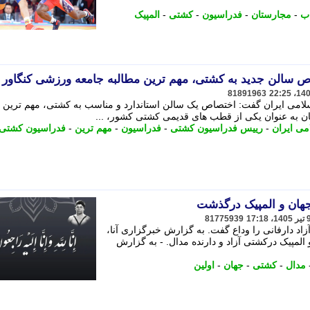
اب
-
مجارستان
-
فدراسیون
-
کشتی
-
المپیک
 سالن جدید به کشتی، مهم ترین مطالبه جامعه ورزشی کنگاور
81891963
می ایران گفت: اختصاص یک سالن استاندارد و مناسب به کشتی، مهم ترین م
 به عنوان یکی از قطب های قدیمی کشتی کشور، ...
می ایران
-
رییس فدراسیون کشتی
-
فدراسیون
-
مهم ترین
-
فدراسیون کشتی
جهان و المپیک درگذشت
81775939
زاد دارفانی را وداع گفت. به گزارش خبرگزاری آنا،
المپیک درکشتی آزاد و دارنده مدال. - به گزارش
مدال
-
کشتی
-
جهان
-
اولین