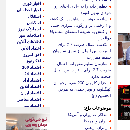
اخبار فوری
چطور خانه را به «اتاق احیای روان»
اخبار لحظه ای
مردان تبدیل کنیم؟
استقلال
سانحه خونین در شاهرود؛ یک کشته
اسکناس
و 4 زخمی در واژگونی سواری چینی
اسمارتک نیوز
واکنش به شایعه استعفای محمدباقر
اصلاحات نیوز
ذوالقدر
اطلاعات آنلاین
تکذیب اعمال ضریب 2.7 برای
اعتماد آنلاین
اینترنت بین الملل از سوی سازمان
افق امروز
تنظیم مقررات
افکارنیوز
سازمان تنظیم مقررات: اعمال
اقتصاد 100
ضریب 2.7 برای اینترنت بین الملل
اقتصاد 24
صحت ندارد
اقتصاد آزاد
اعزام کاروان 200 نفره نوجوانان
اقتصاد آنلاین
کهگیلویه و بویراحمدی به طریق
اقتصاد ایران
الحسین (ع)
اقتصاد معاصر
اقتصاد نیوز
موضوعات داغ:
اکو ایران
مذاکرات ایران و آمریکا
اکوفارس
ایران و آمریکا
اکونگار
زائران اربعین