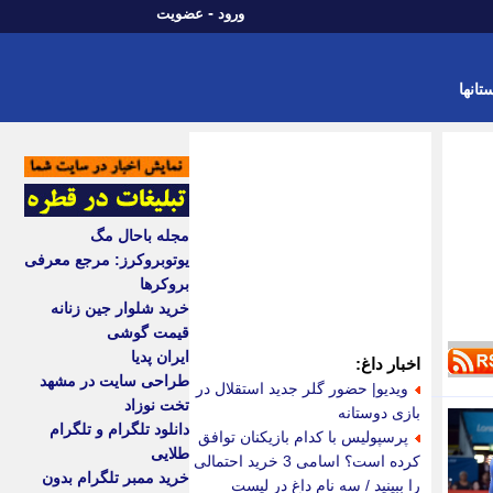
-
ورود
عضویت
تانها
مجله باحال مگ
یوتوبروکرز: مرجع معرفی
بروکرها
خرید شلوار جین زنانه
قیمت گوشی
ایران پدیا
اخبار داغ:
طراحی سایت در مشهد
ویدیو| حضور گلر جدید استقلال در
تخت نوزاد
بازی دوستانه
دانلود تلگرام و تلگرام
پرسپولیس با کدام بازیکنان توافق
طلایی
کرده است؟ اسامی 3 خرید احتمالی
خرید ممبر تلگرام بدون
را ببینید / سه نام داغ در لیست