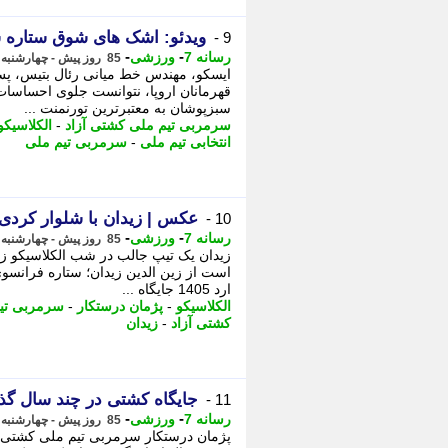
ویدئو: اشک های شوق ستاره س
9 -
-
-
رسانه 7
ورزشی
85 روز پیش - چهارشنبه 23 اردیبهشت 1405، 13:40
ایسکو، مهندس خط میانی رئال بتیس، پس
قهرمانان اروپا، نتوانست جلوی احساسا
سبزپوشان به معتبرترین تورنمنت ...
سرمربی تیم ملی کشتی آزاد
-
الکلاسیکو
انتخابی تیم ملی
-
سرمربی تیم ملی
عکس | زیدان با شلوار کردی
10 -
-
-
رسانه 7
ورزشی
85 روز پیش - چهارشنبه 23 اردیبهشت 1405، 13:30
زیدان یک تیپ جالب در شب الکلاسیکو زد
ارد 1405 جایگاه ...
الکلاسیکو
-
پژمان درستکار
-
سرمربی تیم
کشتی آزاد
-
زیدان
جایگاه کشتی در چند سال گذش
11 -
-
-
رسانه 7
ورزشی
85 روز پیش - چهارشنبه 23 اردیبهشت 1405، 13:30
پژمان درستکار سرمربی تیم ملی کشتی آ