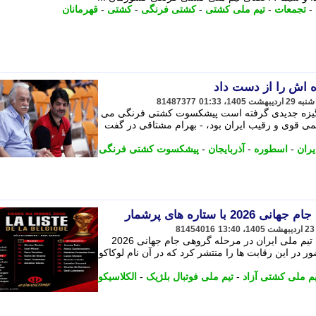
-
تجمعات
-
تیم ملی کشتی
-
کشتی فرنگی
-
کشتی
-
قهرمانان
 اش را از دست داد
81487377
ا انگیزه جدیدی گرفته است پیشکسوت کشتی فرنگی می
تیمی قوی و رقیب ایران بود، - بهرام مشتاقی در گفت
ران
-
اسطوره
-
آذربایجان
-
پیشکسوت کشتی فرنگی
ا ستاره های پرشمار
81454016
تیم ملی فوتبال بلژیک که یکی از حریفان تیم ملی ایران در مرحله گروهی جام جهانی 2026
 در این رقابت ها را منتشر کرد که در آن نام لوکاکو
م ملی کشتی آزاد
-
تیم ملی فوتبال بلژیک
-
الکلاسیکو