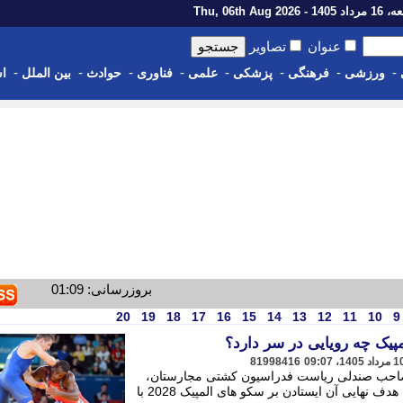
14 - Thu, 06th Aug 2026
عنوان
تصاویر
-
-
-
-
-
-
-
-
ورزشی
فرهنگی
پزشکی
علمی
فناوری
حوادث
بین الملل
اس
بروزرسانی: 01:09
20
19
18
17
16
15
14
13
12
11
10
9
پیک چه رویایی در سر دارد؟
81998416
 تصاحب صندلی ریاست فدراسیون کشتی مجارستان،
نقشه راه پنج ساله ای را ترسیم کرده که هدف نهایی آن ایستادن بر سکو های المپیک 2028 با