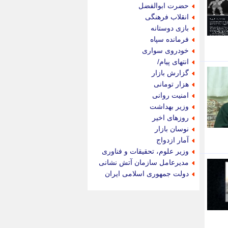
جام جم
حضرت ابوالفضل
جدید پرس
انقلاب فرهنگی
جماران
بازی دوستانه
جوان ایرانی
فرمانده سپاه
جهان مانا
خودروی سواری
جهان نگر
انتهای پیام/
جهان نیوز
گزارش بازار
چطور
هزار تومانی
چمپیونات
امنیت روانی
چمدون
وزیر بهداشت
چه خبر
روزهای اخیر
حادثه 24
نوسان بازار
حرف تو
آمار ازدواج
حوادث پلاس
وزیر علوم، تحقیقات و فناوری
حوزه نیوز
مدیرعامل سازمان آتش نشانی
خبر آنلاین
دولت جمهوری اسلامی ایران
خبر جنوب
خبر سیاسی
خبر گردون
خبر ورزشی
خبرجو