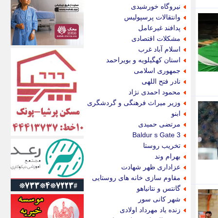
اکونیوز
نیروگاه خورشیدی
الف
وانتقالات پرسپولیس
انتشار آنلاین
پدافند غیرعامل
اندیشه قرن
مشکلات اقتصادی
اندیشه معاصر
اسلام آباد غرب
اندیشه ها
استان کهگیلویه و بویراحمد
انرژی پرس
جمهوری اسلامی
ای استخدام
نادر فتح اللهی
ایتنا
محمود احمدی نژاد
ایراف
وزیر میراث فرهنگی و گردشگری
ایران آرت
ابنو
ایران آنلاین
مرتضی حمیدی
ایران زندگی
Baldur s Gate 3
ایران فوری
تخریب روستا
ایرانی روز
بهرام وند
ایرانیتال
عزاداری ظهر شهادت
ایرنا
مقاوم سازی خانه های روستایی
ایسکانیوز
گانتس و نتانیاهو
ایسنا
شهر کانی سور
ایکنا
زنده یاد مهرداد اولادی
ایلنا