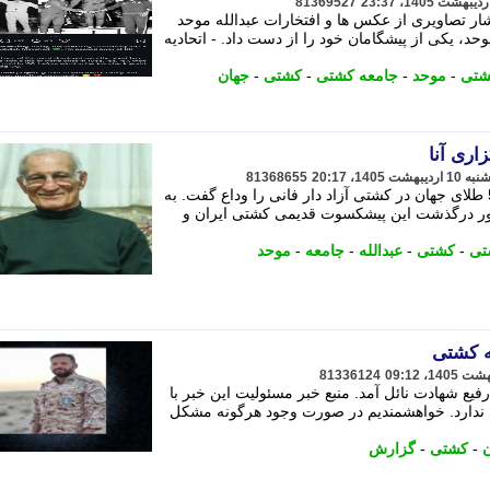
81369527
تشار تصاویری از عکس ها و افتخارات عبدالله موحد
د، یکی از پیشگامان خود را از دست داد. - اتحادیه
کشتی
-
موحد
-
جامعه کشتی
-
کشتی
-
جهان
اری آنا
81368655
عبدالله موحد دارنده یک طلای المپیک و 5 طلای جهان در کشتی آزاد دار فانی را وداع گفت. به
ور درگذشت این پیشکسوت قدیمی کشتی ایران و
تی
-
کشتی
-
عبدالله
-
جامعه
-
موحد
ه کشتی
81336124
یع شهادت نائل آمد. منبع خبر مسئولیت این خبر با
تی ندارد. خواهشمندیم در صورت وجود هرگونه مشکل
ن
-
کشتی
-
گزارش