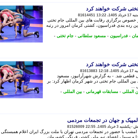
81614451
خصوص برگزاری رقابت های بین المللی جام تختی
ن رده بندی فدراسیون، کشتی کرمان امروز در رتبه
ان
-
فدراسیون
-
مسعود سلطانی
-
جام تختی
-
81613883
 تختی قطعی شد. - به گزارش شهرآرانیوز، مسعود
ن المللی جام تختی در شهر کرمان اظهار کرد: بر
...
ن المللی
-
مسابقات قهرمانی
-
بین المللی
-
لمپیک و جهان در تجمعات مردمی
81526009
شب با حضور در تجمعات مردمی تهران با ملت بزرگ ایران اعلام همبستگی ک
و سیما ، اعضای تیم ملی کشتی فرنگی کشورمان ...