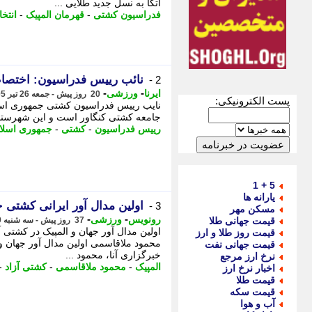
اتکا به نسل جدید طلایی ...
فدراسیون کشتی
-
قهرمان المپیک
-
انتخ
نائب رییس فدراسیون: اختصاص
2 -
-
-
ایرنا
ورزشی
20 روز پیش - جمعه 26 تیر 1405، 22:25
پست الکترونیکی:
نایب رییس فدراسیون کشتی جمهوری اسلا
جامعه کشتی کنگاور است و این شهرستان
رییس فدراسیون
-
کشتی
-
جمهوری اسلا
5 + 1
یارانه ها
اولین مدال آور ایرانی کشتی 
3 -
مسکن مهر
-
-
رونویس
ورزشی
قیمت جهانی طلا
37 روز پیش - سه شنبه 9 تیر 1405، 17:18
اولین مدال آور جهان و المپیک در کشتی آ
قیمت روز طلا و ارز
محمود ملاقاسمی اولین مدال آور جهان و 
قیمت جهانی نفت
خبرگزاری آنا، محمود ...
نرخ ارز مرجع
المپیک
-
محمود ملاقاسمی
-
کشتی آزاد
-
اخبار نرخ ارز
قیمت طلا
قیمت سکه
آب و هوا