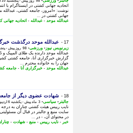
-
-
جالبتر
ورزشی
98 روز پیش - پنجشنبه 10 اردیبهشت 1405، 23:37
اتحادیه جهانی کشتی در اینستاگرام با ان
نوشت: «امروز، جامعه کشتی، عبدالله موح
جهانی کشتی در ...
عبدالله موحد
-
عبدالله
-
اتحادیه جهانی 
عبدالله موحد درگذشت خبرگز
17 -
-
-
زیرنویس نیوز
ورزشی
98 روز پیش - پنجشنبه 10 اردیبهشت 1405، 20:17
گزارش خبرگزاری آنا، جامعه کشتی کش
جهان را به خانواده محترم ...
عبدالله موحد
-
خبرگزاری آنا
-
جامعه کش
شهادت عضوی دیگر از جامع
18 -
-
-
جالبتر
سیاسی
3 ماه پیش - یکشنبه 6 اردیبهشت 1405، 09:12
نایب رییس هیئت کشتی چناران به درجه رف
سایت منبع و جالبتر در قبال آن مسئولی
در محتوای آن، - در ...
خبر
-
نایب رییس
-
منبع
-
شهادت
-
چنارا