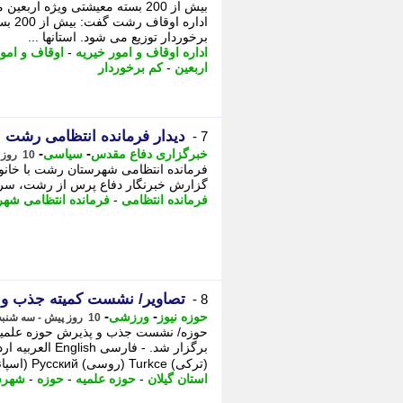
بیش از 200 بسته معیشتی ویژه ار
اداره
برخوردار توزیع می شود. استانها ...
اداره اوقاف و امور خیریه
-
اوقاف و امور
اربعین
-
کم برخوردار
دیدار فرمانده انتظامی رشت با
7 -
-
-
خبرگزاری دفاع مقدس
سیاسی
10 روز پیش - سه شنبه 6 مرداد 1405، 14:50
فرمانده انتظامی شهرستان رشت با خانواده
گزارش خبرنگار دفاع پرس از رشت، سر
فرمانده انتظامی
-
فرمانده انتظامی شه
تصاویر/ نشست کمیته جذب و 
8 -
-
-
حوزه نیوز
ورزشی
10 روز پیش - سه شنبه 6 مرداد 1405، 09:32
حوزه/ نشست جذب و پذیرش حوزه علمیه
(ترکی) Turkce (روسی) Русский (اسپانیولی) ...
استان گیلان
-
حوزه علمیه
-
حوزه
-
شهرس