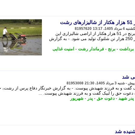
شت
81957620
فرماندار رشت از آغاز برداشت مکانیزه برنج در 51 هزار هکتار از اراضی شالیزاری این
شهرستان خبر داد و گفت: امسال بیش از 250 هزار تن شلتوک تولید می شود. - به گزارش
برداشت
-
برنج
-
فرماندار رشت
-
امنیت غذایی
نی شد
81953008
ک گفت و به فرزند شهیدش پیوست. - به گزارش خبرنگار دفاع پرس از رشت، ح
 دعوت حق را لبیک گفت و به فرزند شهیدش پیوست. ...
پدر شهید
-
دعوت حق
-
پدر
-
شهریور
شنیده شد