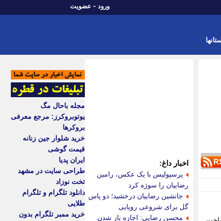
-
ورود
عضویت
تانها
مجله باحال مگ
یوتوبروکرز: مرجع معرفی
بروکرها
خرید شلوار جین زنانه
قیمت گوشی
ایران پدیا
اخبار داغ:
طراحی سایت در مشهد
پرسپولیس با یک عکس، رامین
تخت نوزاد
رضاییان را سوژه کرد
دانلود تلگرام و تلگرام
جانشین رضاییان درخشید؛ دو پاس
طلایی
گل برای شروعی رویایی
خرید ممبر تلگرام بدون
محسن رضایی: اجازه باز شدن
ساخت