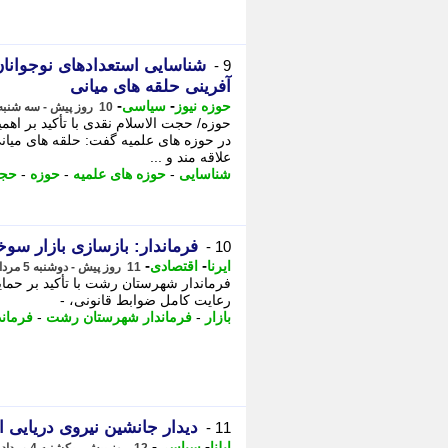
شناسایی استعدادهای نوجوانان
9 -
آفرینی حلقه های میانی
-
-
حوزه نیوز
سیاسی
10 روز پیش - سه شنبه 6 مرداد 1405، 08:32
حوزه/ حجت الاسلام نقدی با تأکید بر اه
در حوزه های علمیه گفت: حلقه های میانی
علاقه مند و ...
شناسایی
-
حوزه های علمیه
-
حوزه
-
حجت
فرماندار: بازسازی بازار سوخ
10 -
-
-
ایرنا
اقتصادی
11 روز پیش - دوشنبه 5 مرداد 1405، 23:05
فرماندار شهرستان رشت با تأکید بر حمایت
رعایت کامل ضوابط قانونی، -
بازار
-
فرماندار شهرستان رشت
-
فرماند
دیدار جانشین نیروی دریایی 
11 -
-
-
ایلنا
سیاسی