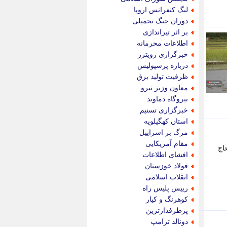
پویه آنلاین
لیگ کنفرانس اروپا
پیام نفت
دوران جنگ تحمیلی
تابناک
بر اثر تیراندازی
تازه نیوز
اطلاعات محرمانه
تبیان
خبرگزاری رویترز
تجارت نیوز
درباره پرسپولیس
تحریریه
ظرفیت تولید برق
ترابر نیوز
معاون وزیر نیرو
ترفندباز
نیروگاه دماوند
تریبون اقتصاد
خبرگزاری تسنیم
تسنیم نیوز
استان کهگیلویه
تک ناک
مرگ بر اسراییل
تکراتو
مقام آمریکایی
اج
توریسم آنلاین
افشای اطلاعات
تولید نیوز
فولاد خوزستان
تیتر فوری
انقلاب اسلامی
تیکنا
رییس پلیس راه
جاب ویژن
کوهرنگ و کیار
جار نیوز
پرطرفدارترین
جالبتر
دونالد ترامپ