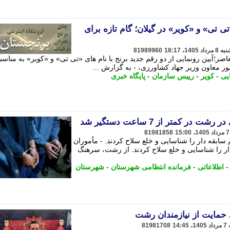
د برنج «تی تی» و «کویر» در گیلان؛ گام تازه برای
81989960
اصر؛آیین رونمایی از دو رقم جدید برنج با نام های «تی تی» و «کویر» به مناس
ر معاون وزیر جهاد کشاورزی، - به گزارش ...
یی
-
کویر
-
رییس سازمان
-
پایگاه خبری
ر کمتر از 7 ساعت دستگیر شد
81981858
م سابقه دار را شناسایی و خلع سلاح کردند. - مأموران
 دار را شناسایی و خلع سلاح کردند. از رشت، سرهنگ
اطلاعاتی
-
فرمانده انتظامی شهرستان
-
شهرستان
81981708