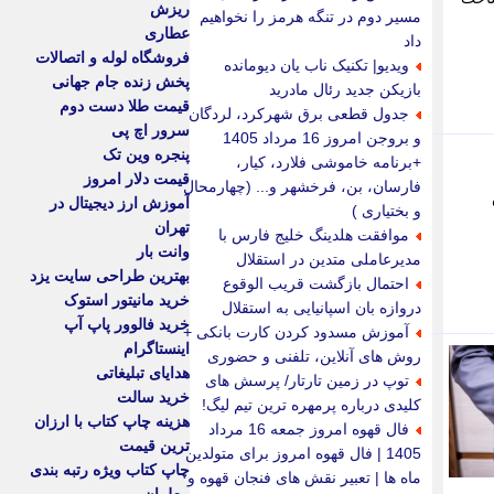
ریزش
مسیر دوم در تنگه هرمز را نخواهیم
عطاری
داد
فروشگاه لوله و اتصالات
ویدیو| تکنیک ناب یان دیومانده
پخش زنده جام جهانی
بازیکن جدید رئال مادرید
قیمت طلا دست دوم
جدول قطعی برق شهرکرد، لردگان
سرور اچ پی
و بروجن امروز 16 مرداد 1405
پنجره وین تک
+برنامه خاموشی فلارد، کیار،
قیمت دلار امروز
فارسان، بن، فرخشهر و... (چهارمحال
آموزش ارز دیجیتال در
و بختیاری )
تهران
موافقت هلدینگ خلیج فارس با
وانت بار
مدیرعاملی متدین در استقلال
بهترین طراحی سایت یزد
احتمال بازگشت قریب الوقوع
خرید مانیتور استوک
دروازه بان اسپانیایی به استقلال
خرید فالوور پاپ آپ
آموزش مسدود کردن کارت بانکی +
اینستاگرام
روش های آنلاین، تلفنی و حضوری
هدایای تبلیغاتی
توپ در زمین تارتار/ پرسش های
خرید سالت
کلیدی درباره پرمهره ترین تیم لیگ!
هزینه چاپ کتاب با ارزان
فال قهوه امروز جمعه 16 مرداد
ترین قیمت
1405 | فال قهوه امروز برای متولدین
چاپ کتاب ویژه رتبه بندی
ماه ها | تعبیر نقش های فنجان قهوه و