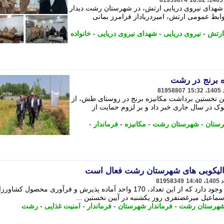
81959874
ظم شهدای نیروی دریایی ارتش، در شهرستان رشت دیدار
روابط عمومی ارتش، امیردریادار فرامرز بمانی
 ارتش
-
نیروی دریایی
-
شهدای نیروی دریایی
-
خانواده
ه برنج در رشت
81958807
ن نخستین برداشت مکانیزه برنج در روستای طش، از
 از 250 هزار تن شلتوک در سال جاری خبر داد و بر لزوم حمایت از
رستان
-
شهرستان رشت
-
مکانیزه
-
فرماندار
-
81958349
290 کارخانه شالیکوبی در این شهرستان وجود دارد که از این تعداد، 170 واحد آماده پذیرش و فرآوری محصول کشاو
اسماعیل میرغضنفری روز یکشنبه در آیین نخستین ...
 شهرستان رشت
-
فرماندار شهرستان
-
فرماندار
-
امنیت غذایی
-
رشت