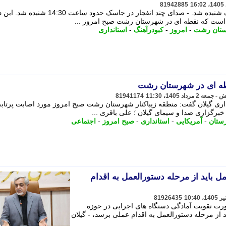
81942885
دقایقی پیش، صدای چند انفجار در جاسک شنیده شد. - صدای چند انفجار در جاسک حدود 
ه است که نقطه ای در شهرستان رشت صبح امروز ...
تان رشت
-
امروز
-
کبودرآهنگ
-
استانداری
طه ای در شهرستان رشت
81941174
اری گیلان گفت: منطقه زیباکنار شهرستان رشت صبح امروز مورد اصابت پرتابه
رگزاری صدا و سیمای گیلان ؛ علی باقری ...
ستان
-
آمریکایی
-
استانداری
-
صبح امروز
-
اجتماعی
ل باید از مرحله دستورالعمل به اقدام
81926435
رت تقویت آمادگی دستگاه های اجرایی در حوزه
د از مرحله دستورالعمل به اقدام عملی برسد، - گیلان