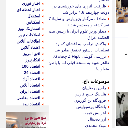
اخبار فوری
ظرفیت انرژی های خورشیدی در
اخبار لحظه ای
دولت چهاردهم 4.6 برابر شد
استقلال
تصادف مرگبار پژو پارس و ساینا؛ 7
اسکناس
نفر کشته و مصدوم شدند
اسمارتک نیوز
دیدار وزیر علوم ایران با رییس بیت
اصلاحات نیوز
الحکمه عراق
اطلاعات آنلاین
واکنش ترامپ به افشای کمبود
اعتماد آنلاین
تسلیحات؛ دستور تحقیق صادر شد
ه
افق امروز
بررسی گوشی Galaxy Z Flip8؛
افکارنیوز
ظاهر شبیه به نسخه قبلی اما با باطن
اقتصاد 100
متفاوت!
اقتصاد 24
اقتصاد آزاد
موضوعات داغ:
اقتصاد آنلاین
رامین رضاییان
اقتصاد ایران
هلدینگ خلیج فارس
اقتصاد معاصر
فرودگاه بن گوریون
اقتصاد نیوز
باشگاه پرسپولیس
اکو ایران
افزایش قیمت
اکوفارس
ارز دیجیتال
اکونگار
میلاد محمدی