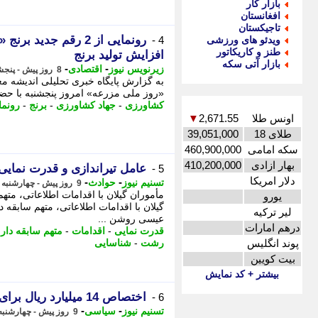
بازار کار
افغانستان
تاجیکستان
رونمایی از 2 رقم جدی
ویدئو های ورزشی
4 -
طنز و کاریکاتور
افزایش تولید برنج
بازار آتی سکه
-
-
زیرنویس نیوز
اقتصادی
8 روز پیش - پنجشنبه 8 مرداد 1405، 18:17
به گزارش پایگاه خبری تحلیلی اندیشه مع
«روز ملی مزرعه» امروز پنجشنبه با حضو
کشاورزی
-
جهاد کشاورزی
-
برنج
-
رونما
اونس طلا
2,671.55
▼
طلای 18
39,051,000
سکه امامی
460,900,000
بهار ازادی
410,200,000
عامل تیراندازی و قدرت نمایی در رشت د
5 -
دلار امریکا
-
-
تسنیم نیوز
حوادث
9 روز پیش - چهارشنبه 7 مرداد 1405، 15:00
مأموران گیلان با اقدامات اطلاعاتی، مته
یورو
گیلان با اقدامات اطلاعاتی، متهم سابقه
لیر ترکیه
عیسی روشن ...
درهم امارات
قدرت نمایی
-
اقدامات
-
متهم سابقه دار
-
پوند انگلیس
رشت
-
شناسایی
بیت کویین
بیشتر + کد نمایش
اختصاص 14 میلیارد ریال برای حمایت از نیازمندان رشت
6 -
-
-
تسنیم نیوز
سیاسی
9 روز پیش - چهارشنبه 7 مرداد 1405، 14:45