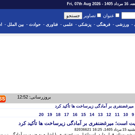
14 - Fri, 07th Aug 2026
عنوان
تصاویر
-
-
-
-
-
-
-
-
ورزشی
فرهنگی
پزشکی
علمی
فناوری
حوادث
بین الملل
اس
بروزرسانی: 12:52
یرغضنفری بر آمادگی زیرساخت ها تأکید کرد
20
19
18
17
16
15
14
13
12
11
10
9
 است؛ میرغضنفری بر آمادگی زیرساخت ها تأکید کرد
82036621
شهرستان قرار دارد. اسماعیل میرغضنفری با اشاره به ضرورت آمادگی زیر