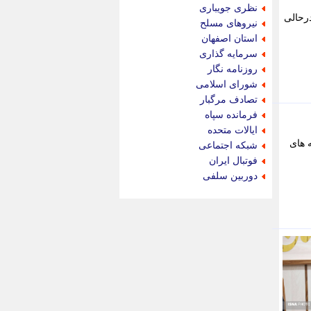
جام جم
نظری جویباری
جدید پرس
ساعت 14:30 شنیده شد. این درحالی
نیروهای مسلح
جماران
استان اصفهان
جوان ایرانی
سرمایه گذاری
جهان مانا
روزنامه نگار
جهان نگر
شورای اسلامی
جهان نیوز
تصادف مرگبار
چطور
فرمانده سپاه
چمپیونات
ایالات متحده
چمدون
 های
شبکه اجتماعی
چه خبر
فوتبال ایران
حادثه 24
دوربین سلفی
حرف تو
حوادث پلاس
حوزه نیوز
خبر آنلاین
خبر جنوب
خبر سیاسی
خبر گردون
خبر ورزشی
خبرجو