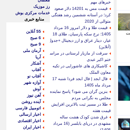
معلمان
خبرهای مهم
رز موزیک
قیمت مس به 14201 دلار صعود
خدمات مرکزی بوش
کرد؛ در آستانه ششمین رشد هفتگی
منابع خبری
متوالی از 2020
قیمت طلا و دلار امروز 16 مرداد
55 آنلاین
بت
1405؛ نرخ سکه پارسیان، طلای 18
6 صبح
عیار، دینار عراق و ارز دیجیتال +جدول
9 صبح
(آنلاین)
آرمان ملی
سرقت از مازیار لرستانی در مراسم
آریا
ختم اکبر عبدی
آشکار
کاشیکاری های عاشورایی در تکیه
آفتاب
معاون الملک
آفتاب نو
فال ابجد | فال ابجد فردا شنبه 17
آوازه شهر
مرداد ماه 1405
آوش
بنزین گران می شود؟ پاسخ نماینده
آهن نیوز
مجلس به نگرانی مردم
آینده روشن
طلا در مسیر ثبت بالاترین افزایش
اتومبیل فارسی
قیمت هفته
اخبار ارسالی
غرق شدن کودک هشت ساله
اخبار اقتصادی
مشهدی در دریای بابلسر (16 مرداد
اخبار ایران
1405)