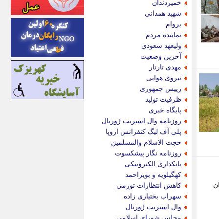
خمیردندان
اینتیتر
شهید همدانی
ایونا نیوز
بروام
بازتاب آنلاین
نماینده مردم
باشگاه خبرنگاران
ولیعهد سعودی
باغستان نیوز
آخرین وضعیت
بامبوک
مهدی تارتار
ببین و بخون
نیروی هوایی
بدینسان
رییس جمهوری
بنکر
ظرفیت تولید
بیت ران
پایگاه خبری
پارس فوتبال
روزنامه وال استریت ژورنال
پارسینه
پلی آف لیگ کنفرانس اروپا
پارسینه پلاس
حجت الاسلام والمسلمین
پاز آنلاین
روزنامه نگار پیشکسوت
پاس گل
بانکداری الکترونیکی
پانا
کهگیلویه و بویراحمد
پرتو نیوز
رزان
کاهش انتظارات تورمی
پرسون
سهراب بختیاری زاده
پنجره نیوز
وال استریت ژورنال
پویامگ
مجلس شورای اسلامی