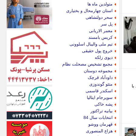
اکونیوز
متولدین ماه ها
الف
استان چهارمحال و بختیاری
انتشار آنلاین
سحر دولتشاهی
اندیشه قرن
پل سر
اندیشه معاصر
معمر الاریانی
اندیشه ها
کریس بامستد
انرژی پرس
تیم ملی والیبال اسلوونی
ای استخدام
خروچ پول حقیقی
ایتنا
دیوی زلکه
ایراف
مجمع تشخیص مصحلت نظام
ایران آرت
مجموعه دوستان
ایران آنلاین
داودآباد قرچک
ایران زندگی
متئو گوندوزی
با
ایران فوری
اسکندر قاسمی
ایرانی روز
سوپرجام ایتالیا
ایرانیتال
پشه خاکی
ایرنا
بیانیه تراکتور
ایسکانیوز
انتخابات سال 84
ایسنا
قهرمان ووشو
ایکنا
هزاع المنصوری
ایلنا