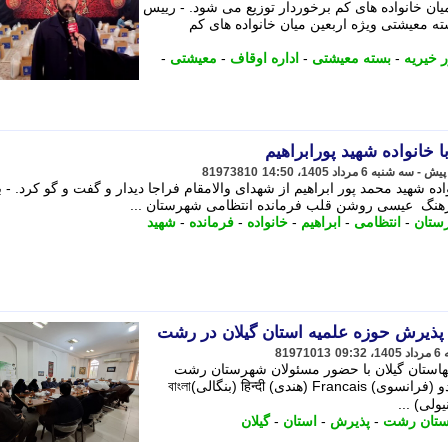
بعین میان خانواده های کم برخوردار توزیع می شود. - رییس
 اوقاف رشت گفت: بیش از 200 بسته معیشتی ویژه اربعین میان خانواده های کم
 خیریه
-
بسته معیشتی
-
اداره اوقاف
-
معیشتی
-
 خانواده شهید پورابراهیم
81973810
 شهید محمد پور ابراهیم از شهدای والامقام فراجا دیدار و گفت و گو کرد. - ب
هنگ عیسی روشن قلب فرمانده انتظامی شهرستان ...
رستان
-
انتظامی
-
ابراهیم
-
خانواده
-
فرمانده
-
شهید
پذیرش حوزه علمیه استان گیلان در رشت
81971013
استان گیلان با حضور مسئولان شهرستان رشت
برگزار شد. - فارسی English العربیه اردو (فرانسوی) Francais (هندی) हिन्दी (بنگالی)বাংলা
تان رشت
-
پذیرش
-
استان
-
گیلان