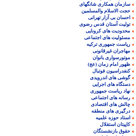
ازمان همکاری شانگهای
جت الاسلام والمسلمین
حسان بی آزار تهرانی
ولیت آستان قدس رضوی
حدودیت های کرونایی
سئولیت های اجتماعی
یاست جمهوری ترکیه
هاجران غیرقانونی
وتورسواری بانوان
هور امام زمان (عج)
نفدراسیون فوتبال
وشی های اندرویدی
ستگاه های اجرایی
هاد ریاست جمهوری
سانه های اجتماعی
الش های اقتصادی
رگیری های منطقه
ستاد حوزه علمیه
اپیتان استقلال
قوق بازنشستگان