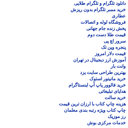
لود تلگرام و تلگرام طلایی
د ممبر تلگرام بدون ریزش
اری
شگاه لوله و اتصالات
 زنده جام جهانی
مت طلا دست دوم
ر اچ پی
ره وین تک
ت دلار امروز
زش ارز دیجیتال در تهران
ت بار
رین طراحی سایت یزد
د مانیتور استوک
د فالوور پاپ آپ اینستاگرام
یای تبلیغاتی
ید سالت
نه چاپ کتاب با ارزان ترین قیمت
 کتاب ویژه رتبه بندی معلمان
موزیک
مات مرکزی بوش