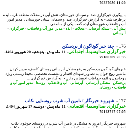
79227959
11
پیگیری خبرگزاری صدا و سیمای خوزستان، تنش آبی در محلات منطقه غرب ایذه
طرف شد. - به گزارش خبرگزاری صدا و سیمای استان خوزستان ، مدیر امور
و فاضلاب شهرستان ایذه گفت:یکی از مناطقی ...
 آبی
-
شبکه آبرسانی
-
محلات
-
ایذه
-
مدیر امور آب و فاضلاب
-
خبرگزاری
-
سانی
1
چند خبر گوناگون از بردسکن
رگزاری صداوسیما
-
اجتماعی
-
11 ماه پیش - پنجشنبه 20 شهریور 1404،
79186269
20
های گوناگون بردسکن به رفع مشکل آبرسانی روستای کاسف، مزین کردن
ین زوج جوان به تصاویر شهدای اقتدار و نشست تخصصی محیط زیستی ویژه
انیون و ائمه جماعات اختصاص دارد. - به گزارش خبرگزاری ...
سکن
-
مشکل آبرسانی
-
آبرسانی
-
آب و فاضلاب
-
روستا
-
مدیر امور آب و
لاب
-
روستای
1
شهروند خبرنگار ؛ تامین آب شرب روستایی تکاب
رگزاری صداوسیما
-
اقتصادی
-
11 ماه پیش - دوشنبه 17 شهریور 1404،
79143747
07
وند خبرنگار امروز به مشکل در تامین آب شرب در روستای چوپلوی تکاب