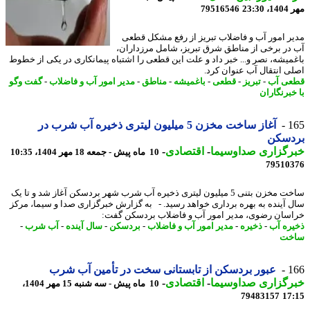
23:3
79516546
ر امور آب و فاضلاب تبریز از رفع مشکل قطعی
در برخی از مناطق شرق تبریز، شامل مرزداران،
میشه، نصر و... خبر داد و علت این قطعی را اشتباه پیمانکاری در یکی از خطوط
ی انتقال آب عنوان کرد.
ی آب
-
تبریز
-
قطعی
-
باغمیشه
-
مناطق
-
مدیر امور آب و فاضلاب
-
گفت وگو
خبرنگاران
1
آغاز ساخت مخزن 5 میلیون لیتری ذخیره آب شرب در
دسکن
رگزاری صداوسیما
-
اقتصادی
-
10 ماه پیش - جمعه 18 مهر 1404، 10:35
79510
ساخت مخزن بتنی 5 میلیون لیتری ذخیره آب شرب شهر بردسکن آغاز شد و تا یک
 آینده به بهره برداری خواهد رسید. - به گزارش خبرگزاری صدا و سیما، مرکز
سان رضوی، مدیر امور آب و فاضلاب بردسکن گفت:
ره آب
-
ذخیره
-
مدیر امور آب و فاضلاب
-
بردسکن
-
سال آینده
-
آب شرب
-
خت
1
عبور بردسکن از تابستانی سخت در تأمین آب شرب
رگزاری صداوسیما
-
اقتصادی
-
10 ماه پیش - سه شنبه 15 مهر 1404،
79483157
17