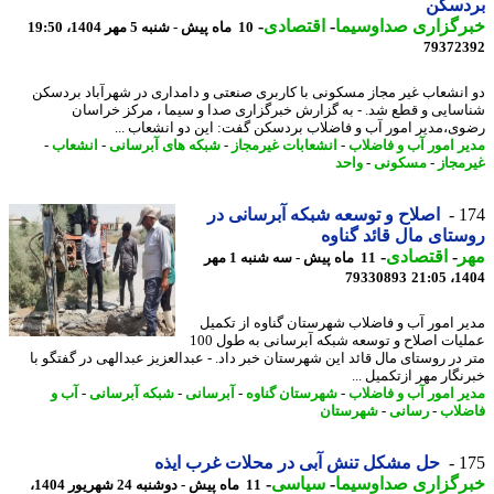
دسکن
رگزاری صداوسیما
-
اقتصادی
-
10 ماه پیش - شنبه 5 مهر 1404، 19:50
79372
انشعاب غیر مجاز مسکونی با کاربری صنعتی و دامداری در شهرآباد بردسکن
سایی و قطع شد. - به گزارش خبرگزاری صدا و سیما ، مرکز خراسان
ی،مدیر امور آب و فاضلاب بردسکن گفت: این دو انشعاب ...
ر امور آب و فاضلاب
-
انشعابات غیرمجاز
-
شبکه های آبرسانی
-
انشعاب
-
مجاز
-
مسکونی
-
واحد
1
اصلاح و توسعه شبکه آبرسانی در
تای مال قائد گناوه
ر
-
اقتصادی
-
11 ماه پیش - سه شنبه 1 مهر
79330893
1404
ر امور آب و فاضلاب شهرستان گناوه از تکمیل
عملیات اصلاح و توسعه شبکه آبرسانی به طول 100
 در روستای مال قائد این شهرستان خبر داد. - عبدالعزیز عبدالهی در گفتگو با
گار مهر ازتکمیل ...
ر امور آب و فاضلاب
-
شهرستان گناوه
-
آبرسانی
-
شبکه آبرسانی
-
آب و
لاب
-
رسانی
-
شهرستان
1
حل مشکل تنش آبی در محلات غرب ایذه
رگزاری صداوسیما
-
سیاسی
-
11 ماه پیش - دوشنبه 24 شهریور 1404،