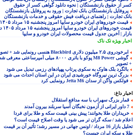
ر از حقوق بازنشستگان | نحوه دانلود گواهی کسر از حقوق
روفایل بازنشستگان بانک تجارت | ورود به پروفایل بازنشستگان
نک تجارت | راهنمای دریافت فیش حقوقی و خدمات بازنشستگان
قیمت خودروهای ایران خودرو سایپا امروز پنجشنبه ۱۵ مرداد ۱۴۰۵ |
قیمت خودروهای ایران خودرو سایپا امروز پنجشنبه ۱۵ مرداد ۱۴۰۵ در
زار | آخرین جدول قیمت محصولات ایران خودرو و سایپا
بار ویژه
تک ناک
رخودروی ۲.۵ میلیون دلاری Blackbird هنسی رونمایی شد + تصویر
گوشی M8 Power پوکو با باتری ۸۰۰۰ میلی آمپرساعتی معرفی شد
تصویر
الگرد بلک هاوک به سکوی پرتاب پهپادهای رزمی تبدیل می شود
زرگ ترین نیروگاه خورشیدی ایران در این استان احداث می شود
ولکس واگن از سدان Jetta M6 رونمایی کرد
ار داغ:
مار بزرگ سهراب با سه مدافع استقلال
 سربلند بیرون آمدند
ریداران طلا بخوانند؛ پیش بینی قیمت سکه و طلا برای فردا
ام شد / سکه گران تر می شود یا وقت اصلاح قیمت است؟
تحلیل بازار 16 مرداد / اونس جهانی در مسیر رشد؛ تأثیر آن بر قیمت
 و سکه ایران چیست؟