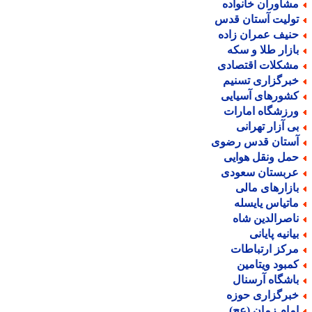
شاوران خانواده
ولیت آستان قدس
نیف عمران زاده
ازار طلا و سکه
شکلات اقتصادی
برگزاری تسنیم
شورهای آسیایی
رزشگاه امارات
ی آزار تهرانی
ستان قدس رضوی
مل ونقل هوایی
ربستان سعودی
ازارهای مالی
اتیاس یایسله
اصرالدین شاه
یانیه پایانی
رکز ارتباطات
مبود ویتامین
اشگاه آرسنال
برگزاری حوزه
مام زمان (عج)