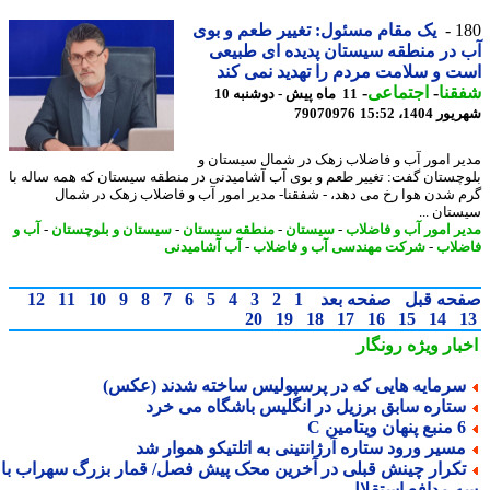
1
یک مقام مسئول: تغییر طعم و بوی
در منطقه سیستان پدیده ای طبیعی
 و سلامت مردم را تهدید نمی کند
نا
-
اجتماعی
-
11 ماه پیش - دوشنبه 10
1404، 15:52
79070976
ر امور آب و فاضلاب زهک در شمال سیستان و
چستان گفت: تغییر طعم و بوی آب آشامیدنی در منطقه سیستان که همه ساله با
 شدن هوا رخ می دهد، - شفقنا- مدیر امور آب و فاضلاب زهک در شمال
تان ...
ر امور آب و فاضلاب
-
سیستان
-
منطقه سیستان
-
سیستان و بلوچستان
-
آب و
لاب
-
شرکت مهندسی آب و فاضلاب
-
آب آشامیدنی
حه قبل
صفحه بعد
1
2
3
4
5
6
7
8
9
10
11
12
20
19
18
17
16
15
14
بار ویژه
رونگار
رمایه هایی که در پرسپولیس ساخته شدند (عکس)
تاره سابق برزیل در انگلیس باشگاه می خرد
 پنهان ویتامین C
سیر ورود ستاره آرژانتینی به اتلتیکو هموار شد
کرار چینش قبلی در آخرین محک پیش فصل/ قمار بزرگ سهراب با
 مدافع استقلال