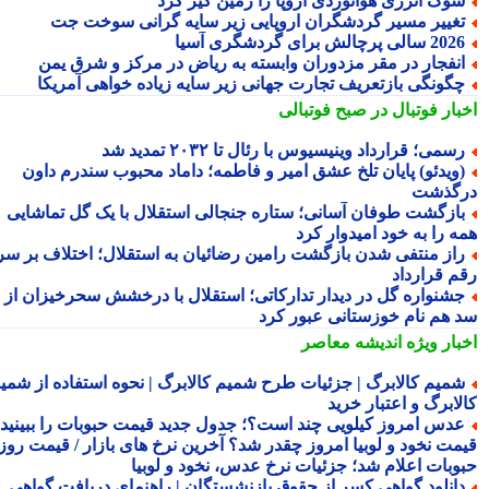
وک انرژی هوانوردی اروپا را زمین گیر کرد
غییر مسیر گردشگران اروپایی زیر سایه گرانی سوخت جت
2 سالی پرچالش برای گردشگری آسیا
نفجار در مقر مزدوران وابسته به ریاض در مرکز و شرق یمن
گونگی بازتعریف تجارت جهانی زیر سایه زیاده خواهی آمریکا
بار فوتبال در صبح فوتبالی
سمی؛ قرارداد وینیسیوس با رئال تا ۲۰۳۲ تمدید شد
ویدئو) پایان تلخ عشق امیر و فاطمه؛ داماد محبوب سندرم داون
گذشت
ازگشت طوفان آسانی؛ ستاره جنجالی استقلال با یک گل تماشایی
ه را به خود امیدوار کرد
از منتفی شدن بازگشت رامین رضائیان به استقلال؛ اختلاف بر سر
م قرارداد
شنواره گل در دیدار تدارکاتی؛ استقلال با درخشش سحرخیزان از
 هم نام خوزستانی عبور کرد
بار ویژه
اندیشه معاصر
میم کالابرگ | جزئیات طرح شمیم کالابرگ | نحوه استفاده از شمیم
لابرگ و اعتبار خرید
دس امروز کیلویی چند است؟؛ جدول جدید قیمت حبوبات را ببینید /
مت نخود و لوبیا امروز چقدر شد؟ آخرین نرخ های بازار / قیمت روز
وبات اعلام شد؛ جزئیات نرخ عدس، نخود و لوبیا
انلود گواهی کسر از حقوق بازنشستگان | راهنمای دریافت گواهی