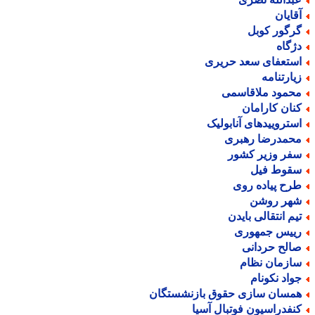
قایان
رگور کوبل
ژگاه
ستعفای سعد حریری
یارتنامه
حمود ملاقاسمی
نان کارامان
ستروییدهای آنابولیک
حمدرضا رهبری
فر وزیر کشور
قوط فیل
رح پیاده روی
هر روشن
یم انتقالی بایدن
ییس جمهوری
الح حردانی
ازمان نظام
واد نکونام
مسان سازی حقوق بازنشستگان
نفدراسیون فوتبال آسیا