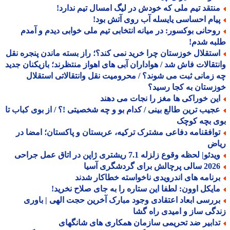
نتقد تیم ملی که خودش در لیگ امسال تیم ندارد!
یام احساسی یایسله آب روی آتش بود!
وحانی بوکسور: در میانه انتخابی تیم ملی خوابی دیدم و آمدم
به شدم!
ستقلال خوزستان چرا خرید نمی کند؟؛ راز بسته ماندن پنجره نقل
تقالات فاش شد / هواداران آبی های اهواز منتظرند؛ بازیکنان جدید
زمانی ثبت می شوند؟ / محرومیت نقل وانتقالاتی استقلال
ستان به کجا رسید؟
ین خوراکی ها مغز را نجات می دهند
جیب ترین طالع بینی / کدام بو و چه شخصیتی !؟ / از بوی کباب تا
ی بچه کوچک
وافقنامه دفاعی مشترک ترکیه، عربستان و پاکستان؛ امضا در
اض
دئو| لحظه وقوع زلزله 7.1 ریشتری ژاپن در اتاق عمل جراحی
الی پرچالش برای گردشگری آسیا
رنامه های اندرویدی ناخواسته خطاکار شدند
ایکل اوون: لطفا این ستاره را به جای صلاح نخرید!
ررسی ابعاد اعتقادی وجود مبارک آخرین حجت الهی | باوری
گی ساز و امیدی راه گشا
دابیر ضد تحریمی سازمان همکاری های شانگهای