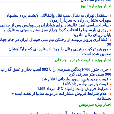
بار ویژه
ایونا نیوز
ستقلال تهران به دنبال بمب نقل وانتقالاتی ؟پشت پرده پیشنهاد
راب بختیاری زاده به سردار آزمون
یام احساسی امید عالیشاه برای هواداران پرسپولیس پس از جدایی
ودری بارسلونا را انتخاب کرد؛ چراغ سبز ستاره سیتی به فلیک و
یان رویای رئال مادرید
فشاگری پرویز برومند از رختکن تیم ملی فوتبال ایران در جام جهانی
مورینیو ترکیب رؤیایی رئال را چید؛ 6 ستاره ای که جایگاهشان
مین شده است
بار ویژه
و قیمت خودرو | چرخان
چری جتور F700 پلاگین هیبریدی را با 892 اسب بخار و عمق گذرآب
 معرفی کرد
یمت جدید بنزین سوپر وارداتی اعلام شد
یمت پارس نوآ، مرداد 1405
رایط فروش وانت زامیاد EX، مرداد 1405
علام شرایط فروش مشارکت در تولید سایپا از هفته آینده +
شنامه
بار ویژه
سرنویس
تاره چلسی: آمدن ژابی آلونسو به نفع من است