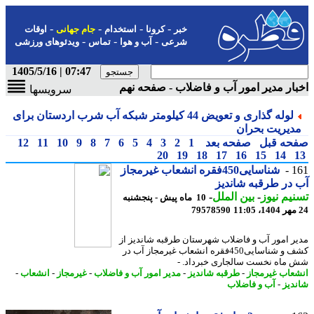
-
-
-
-
خبر
کرونا
استخدام
جام جهانی
اوقات
-
-
-
شرعی
آب و هوا
تماس
ویدئوهای ورزشی
07:47 | 1405/5/16
ار مدیر امور آب و فاضلاب - صفحه نهم
سرویسها
لوله گذاری و تعویض 44 کیلومتر شبکه آب شرب اردستان برای
دیریت بحران
حه قبل
صفحه بعد
1
2
3
4
5
6
7
8
9
10
11
12
20
19
18
17
16
15
14
1
شناسایی450فقره انشعاب غیرمجاز
در طرقبه شاندیز
یم نیوز
-
بین الملل
-
10 ماه پیش - پنجشنبه
79578590
ر امور آب و فاضلاب شهرستان طرقبه شاندیز از
کشف و شناسایی450فقره انشعاب غیرمجاز آب در
ماه نخست سالجاری خبرداد. -
عاب غیرمجاز
-
طرقبه شاندیز
-
مدیر امور آب و فاضلاب
-
غیرمجاز
-
انشعاب
-
دیز
-
آب و فاضلاب