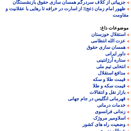
زییاتی از کلاف سردرگم همسان سازی حقوق بازنشستگان
هور امام زمان (عج)؛ از اسارت در خرافه تا رهایی با عقلانیت و
اومت
ضوعات داغ:
ستقلال خوزستان
زت الله انتظامی
مسان سازی حقوق
اور ایرانی
تاره آرژانتینی
نتخابی تیم ملی
دافع استقلال
یمت طلا و سکه
یمت سکه و طلا
ازار نقل و انتقالات
هرمانی انگلیس در جام جهانی
دمات درمانی
ندانی فرانسوی
سلاومیر مروژک
ضعیت راه های کشور
بدالله نصری