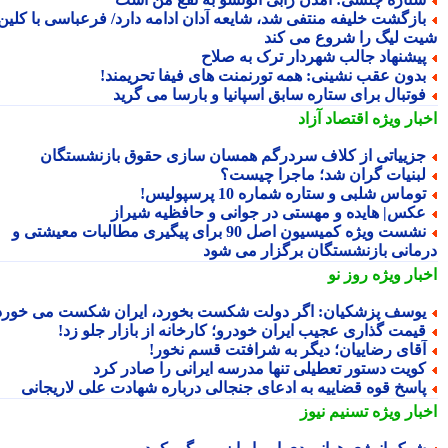
ازگشت خلیفه منتفی شد، شایعه آدان ادامه دارد/ فرعباسی با کلین
ت لیگ را شروع می کند
یشنهاد جالب شهردار ترک به صلاح
دون عقب نشینی: همه تورنمنت های فیفا تحریمند!
وتبال برای ستاره سابق اسپانیا و بارسا می گرید
بار ویژه
اقتصاد آزاد
زییاتی از کلاف سردرگم همسان سازی حقوق بازنشستگان
بنیات گران شد؛ ماجرا چیست؟
وماس شلبی و ستاره شماره 10 پرسپولیس!
کس| هایده و مهستی در جوانی و حافظیه شیراز
نشست ویژه کمیسیون اصل 90 برای پیگیری مطالبات معیشتی و
مانی بازنشستگان برگزار می شود
بار ویژه
روز نو
وسف پزشکیان: اگر دولت شکست بخورد، ایران شکست می خورد
یمت گذاری عجیب ایران خودرو؛ کارخانه از بازار جلو زد!
قای رضاییان؛ دیگر به شرافتت قسم نخور!
ویت دستور تعطیلی تنها مدرسه ایرانی را صادر کرد
اسخ قوه قضاییه به ادعای جنجالی درباره شهادت علی لاریجانی
بار ویژه
تسنیم نیوز