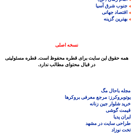
نوب شرق آسیا
قتصاد جهانی
هترین گزینه
نسخه اصلی
مه حقوق این سایت برای قطره محفوظ است. قطره مسئولیتی
در قبال محتوای مطالب ندارد.
ه باحال مگ
وبروکرز: مرجع معرفی بروکرها
د شلوار جین زنانه
مت گوشی
ان پدیا
احی سایت در مشهد
 نوزاد