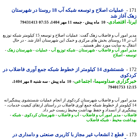
1
عملیات اصلاح و توسعه شبکه آب 18 روستا در شهرستان
 آغاز شد
ا
-
اقتصادی
-
10 ماه پیش - جمعه 11 مهر 1404، 07:55
79431413
مدیر امور آب و فاضلاب زهک گفت: عملیات اصلاح و توسعه 15 کیلومتر شبکه توزیع
آب در 18 روستای بخش های مرکزی و خمک این شهرستان آغاز شد. - در ﺣﺎل
ﻘﺎل ﺑﻪ ﺳﺎﯾﺖ ﻣﻮرد ﻧﻈﺮ ﻫﺴﺘﯿﺪ...
ر امور آب و فاضلاب
-
شهرستان
-
شبکه توزیع آب
-
عملیات
-
شهرستان زهک
-
عه
-
اصلاح
1
شستشوی 14 کیلومتر از خطوط شبکه جمع آوری فاضلاب در
دکوی
رگزاری صداوسیما
-
اجتماعی
-
10 ماه پیش - سه شنبه 8 مهر 1404،
79401753
12
ر امور آب و فاضلاب شهرستان کردکوی از انجام عملیات شستشوی پیشگیرانه
1 کیلومتر از خطوط شبکه جمع آوری فاضلاب در راستای ارتقای کیفیت خدمات، -
گیری از انسداد و حفظ بهداشت محیط زیست خبر داد.
لاب
-
مدیر امور آب و فاضلاب
-
آب و فاضلاب
-
شهرستان کردکوی
-
شبکه
-
اشت محیط
-
شبکه فاضلاب
1
قطع 2 انشعاب غیر مجاز با کاربری صنعتی و دامداری در