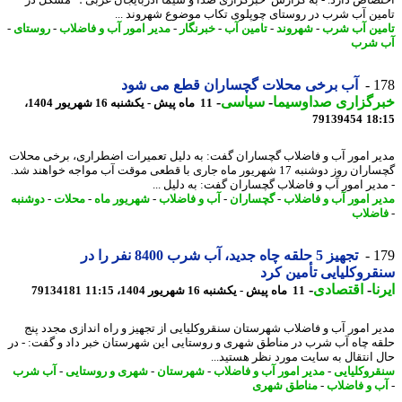
صاص دارد. - به گزارش خبرگزاری صدا و سیما آذربایجان غربی ؛ مشکل در
ین آب شرب در روستای چوپلوی تکاب موضوع شهروند ...
ین آب شرب
-
شهروند
-
تامین آب
-
خبرنگار
-
مدیر امور آب و فاضلاب
-
روستای
-
 شرب
1
آب برخی محلات گچساران قطع می شود
رگزاری صداوسیما
-
سیاسی
-
11 ماه پیش - یکشنبه 16 شهریور 1404،
79139454
18
ر امور آب و فاضلاب گچساران گفت: به دلیل تعمیرات اضطراری، برخی محلات
گچساران روز دوشنبه 17 شهریور ماه جاری با قطعی موقت آب مواجه خواهند شد.
دیر امور آب و فاضلاب گچساران گفت: به دلیل ...
ر امور آب و فاضلاب
-
گچساران
-
آب و فاضلاب
-
شهریور ماه
-
محلات
-
دوشنبه
ضلاب
1
تجهیز 5 حلقه چاه جدید، آب شرب 8400 نفر را در
روکلیایی تأمین کرد
ا
-
اقتصادی
-
11 ماه پیش - یکشنبه 16 شهریور 1404، 11:15
79134181
ر امور آب و فاضلاب شهرستان سنقروکلیایی از تجهیز و راه اندازی مجدد پنج
ه چاه آب شرب در مناطق شهری و روستایی این شهرستان خبر داد و گفت: - در
 اﻧﺘﻘﺎل ﺑﻪ ﺳﺎﯾﺖ ﻣﻮرد ﻧﻈﺮ ﻫﺴﺘﯿﺪ...
روکلیایی
-
مدیر امور آب و فاضلاب
-
شهرستان
-
شهری و روستایی
-
آب شرب
 و فاضلاب
-
مناطق شهری