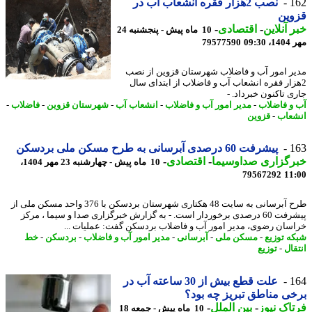
1
نصب 2هزار فقره انشعاب آب در
وین
 آنلاین
-
اقتصادی
-
10 ماه پیش - پنجشنبه 24
09:3
79577590
ر امور آب و فاضلاب شهرستان قزوین از نصب
زار فقره انشعاب آب و فاضلاب از ابتدای سال
ی تاکنون خبرداد. -
و فاضلاب
-
مدیر امور آب و فاضلاب
-
انشعاب آب
-
شهرستان قزوین
-
فاضلاب
-
عاب
-
قزوین
1
پیشرفت 60 درصدی آبرسانی به طرح مسکن ملی بردسکن
رگزاری صداوسیما
-
اقتصادی
-
10 ماه پیش - چهارشنبه 23 مهر 1404،
79567292
11
طرح آبرسانی به سایت 48 هکتاری شهرستان بردسکن با 376 واحد مسکن ملی از
پیشرفت 60 درصدی برخوردار است. - به گزارش خبرگزاری صدا و سیما ، مرکز
سان رضوی، مدیر امور آب و فاضلاب بردسکن گفت: عملیات ...
ه توزیع
-
مسکن ملی
-
آبرسانی
-
مدیر امور آب و فاضلاب
-
بردسکن
-
خط
قال
-
توزیع
1
علت قطع بیش از 30 ساعته آب در
ی مناطق تبریز چه بود؟
اک نیوز
-
بین الملل
-
10 ماه پیش - جمعه 18