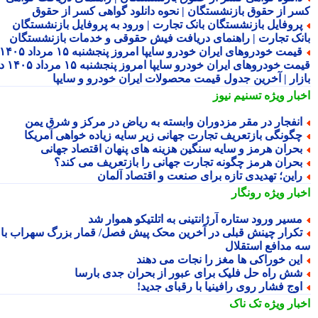
ر از حقوق بازنشستگان | نحوه دانلود گواهی کسر از حقوق
روفایل بازنشستگان بانک تجارت | ورود به پروفایل بازنشستگان
نک تجارت | راهنمای دریافت فیش حقوقی و خدمات بازنشستگان
قیمت خودروهای ایران خودرو سایپا امروز پنجشنبه ۱۵ مرداد ۱۴۰۵ |
قیمت خودروهای ایران خودرو سایپا امروز پنجشنبه ۱۵ مرداد ۱۴۰۵ در
زار | آخرین جدول قیمت محصولات ایران خودرو و سایپا
بار ویژه
تسنیم نیوز
نفجار در مقر مزدوران وابسته به ریاض در مرکز و شرق یمن
گونگی بازتعریف تجارت جهانی زیر سایه زیاده خواهی آمریکا
حران هرمز و سایه سنگین هزینه های پنهان اقتصاد جهانی
حران هرمز چگونه تجارت جهانی را بازتعریف می کند؟
این؛ تهدیدی تازه برای صنعت و اقتصاد آلمان
بار ویژه
رونگار
سیر ورود ستاره آرژانتینی به اتلتیکو هموار شد
کرار چینش قبلی در آخرین محک پیش فصل/ قمار بزرگ سهراب با
 مدافع استقلال
ین خوراکی ها مغز را نجات می دهند
ش راه حل فلیک برای عبور از بحران جدی بارسا
وج فشار روی رافینیا با رقبای جدید!
بار ویژه
تک ناک