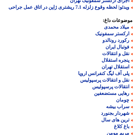
جرای ارکستر سمفونیک تهران
دئو| لحظه وقوع زلزله 7.1 ریشتری ژاپن در اتاق عمل جراحی
ضوعات داغ:
یلاد محمدی
رکستر سمفونیک
کورد رونالدو
وتبال ایران
قل و انتقالات
نجره استقلال
ستقلال تهران
لی آف لیگ کنفرانس اروپا
قل و انتقالات پرسپولیس
نتقالات پرسپولیس
هایی مستضعفین
ومان
راب بیشه
هردار بجنورد
رین های سال
اغ کلاغ
ریم مومن