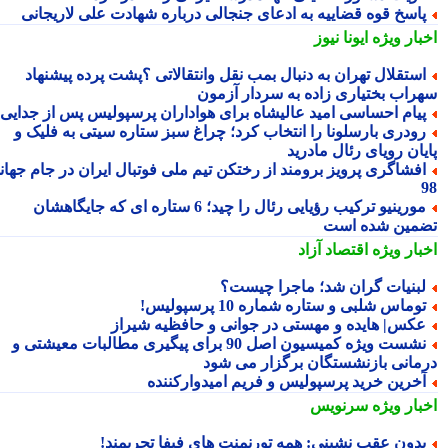
اسخ قوه قضاییه به ادعای جنجالی درباره شهادت علی لاریجانی
بار ویژه
ایونا نیوز
ستقلال تهران به دنبال بمب نقل وانتقالاتی ؟پشت پرده پیشنهاد
راب بختیاری زاده به سردار آزمون
یام احساسی امید عالیشاه برای هواداران پرسپولیس پس از جدایی
ودری بارسلونا را انتخاب کرد؛ چراغ سبز ستاره سیتی به فلیک و
یان رویای رئال مادرید
فشاگری پرویز برومند از رختکن تیم ملی فوتبال ایران در جام جهانی
مورینیو ترکیب رؤیایی رئال را چید؛ 6 ستاره ای که جایگاهشان
مین شده است
بار ویژه
اقتصاد آزاد
بنیات گران شد؛ ماجرا چیست؟
وماس شلبی و ستاره شماره 10 پرسپولیس!
کس| هایده و مهستی در جوانی و حافظیه شیراز
نشست ویژه کمیسیون اصل 90 برای پیگیری مطالبات معیشتی و
مانی بازنشستگان برگزار می شود
خرین خرید پرسپولیس و فریم امیدوارکننده
بار ویژه
سرنویس
دون عقب نشینی: همه تورنمنت های فیفا تحریمند!