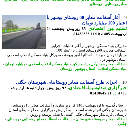
بر روستایی
-
روستای
آغاز آسفالت معابر 60 روستای بوشهر با
 میلیارد تومان
یم نیوز
-
اقتصادی
-
85 روز پیش - پنجشنبه 24
شت 1405، 11:10
81458536
رکل بنیاد مسکن بوشهر از آغاز عملیات اجرایی
آسفالت معابردر60روستای استان با اعتبار 100
یارد تومان خبرداد. - استانها امیر برومند، مدیرکل بنیاد مسکن انقلاب اسلامی
ان بوشهر در ...
الت معابر
-
مدیرکل بنیاد مسکن
-
بنیاد مسکن انقلاب اسلامی
-
میلیارد تومان
-
اد مسکن انقلاب
-
استان بوشهر
-
روستای
اجرای طرح آسفالت معابر روستا های شهرستان چگنی
رگزاری صداوسیما
-
اقتصادی
-
92 روز پیش - چهارشنبه 16 اردیبهشت
81410645
1405
از سال گذشته تا اردیبهشت 1405 کار زیر سازی و آسفالت معابر 13 روستای
ستان چگنی انجام شده است. - به گزارش خبرگزاری صدا و سیمای استان
تان ، فرماندار شهرستان چگنی گفت: با هدف توسعه و رونق ...
الت معابر
-
روستا
-
شهرستان
-
آسفالت
-
آسفالت معابر روستایی
-
روستای
-
ی