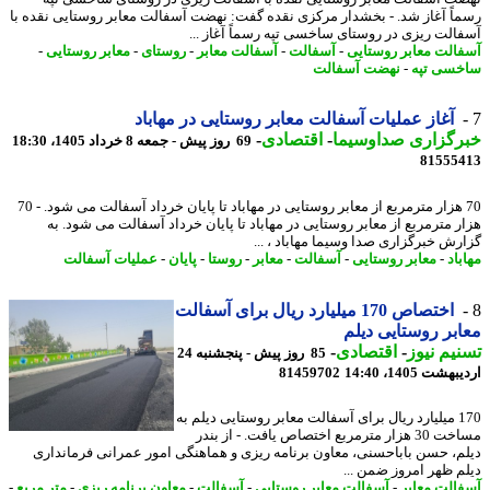
اً آغاز شد. - بخشدار مرکزی نقده گفت: نهضت آسفالت معابر روستایی نقده با
الت ریزی در روستای ساخسی تپه رسماً آغاز ...
الت معابر روستایی
-
آسفالت
-
آسفالت معابر
-
روستای
-
معابر روستایی
-
سی تپه
-
نهضت آسفالت
آغاز عملیات آسفالت معابر روستایی در مهاباد
رگزاری صداوسیما
-
اقتصادی
-
69 روز پیش - جمعه 8 خرداد 1405، 18:30
81555
70 هزار مترمربع از معابر روستایی در مهاباد تا پایان خرداد آسفالت می شود. - 70
ر مترمربع از معابر روستایی در مهاباد تا پایان خرداد آسفالت می شود. به
رش خبرگزاری صدا وسیما مهاباد ، ...
اد
-
معابر روستایی
-
آسفالت
-
معابر
-
روستا
-
پایان
-
عملیات آسفالت
اختصاص 170 میلیارد ریال برای آسفالت
بر روستایی دیلم
یم نیوز
-
اقتصادی
-
85 روز پیش - پنجشنبه 24
شت 1405، 14:40
81459702
170 میلیارد ریال برای آسفالت معابر روستایی دیلم به
مساخت 30 هزار مترمربع اختصاص یافت. - از بندر
م، حسن باباحسنی، معاون برنامه ریزی و هماهنگی امور عمرانی فرمانداری
م ظهر امروز ضمن ...
الت معابر
-
آسفالت معابر روستایی
-
آسفالت
-
معاون برنامه ریزی
-
متر مربع
-