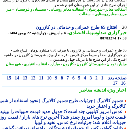
آسفالت معابر در 20 روستا در این شهرستان از ابتدای سالجاری تا کنون در راستای
ای طرح هادی در این شهرستان انجام شده و ...
الت معابر
-
شهرستان
-
آسفالت معابر روستایی
-
سیستان و بلوچستان
-
متر
ع
-
معابر روستایی
-
آسفالت
افتتاح 65 طرح عمرانی و خدماتی در کازرون
رگزاری صداوسیما
-
اقتصادی
-
6 ماه پیش - چهارشنبه 22 بهمن 1404،
80783274
17
65 طرح عمرانی و خدماتی در کازرون با صرف 650 میلیارد تومان افتتاح شد. -
خبرگزاری صدا و سیما مرکز فارس ، فرماندار ویژه شهرستان کازرون در حاشیه
تاح یکی از این طرح ها با تبریک چهل و هفتمین ...
یارد تومان
-
شهرستان کازرون
-
کازرون
-
میلیارد
-
افتتاح
-
اعتباری
-
شهرستان
حه بعد
1
2
3
4
5
6
7
8
9
10
11
12
13
14
15
17
بار ویژه
اندیشه معاصر
میم کالابرگ | جزئیات طرح شمیم کالابرگ | نحوه استفاده از شمیم
لابرگ و اعتبار خرید
دس امروز کیلویی چند است؟؛ جدول جدید قیمت حبوبات را ببینید /
مت نخود و لوبیا امروز چقدر شد؟ آخرین نرخ های بازار / قیمت روز
وبات اعلام شد؛ جزئیات نرخ عدس، نخود و لوبیا
انلود گواهی کسر از حقوق بازنشستگان | راهنمای دریافت گواهی