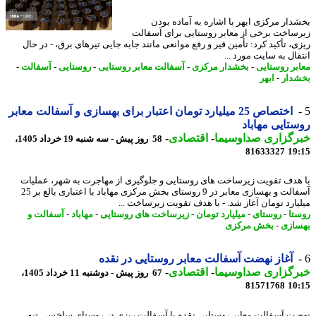
دار مرکزی ابهر با اشاره به آماده بودن
ساخت برخی از معابر روستایی برای آسفالت
ی، تأکید کرد: تأمین قیر و رفع موانعی مانند جابه جایی تیرهای برق، - در ﺣﺎل
ﺎل ﺑﻪ ﺳﺎﯾﺖ ﻣﻮرد ...
بر روستایی
-
بخشدار مرکزی
-
آسفالت معابر روستایی
-
روستایی
-
آسفالت
-
دار
-
ابهر
اختصاص 25 میلیارد تومان اعتبار برای بهسازی و آسفالت معابر
تایی مهاباد
رگزاری صداوسیما
-
اقتصادی
-
58 روز پیش - سه شنبه 19 خرداد 1405،
81633327
19
هدف تقویت زیرساخت های روستایی و جلوگیری از مهاجرت به شهر، عملیات
آسفالت و بهسازی معابر در 9 روستای بخش مرکزی مهاباد با اعتباری بالغ بر 25
یارد تومان آغاز شد. - با هدف تقویت زیرساخت ...
تا
-
روستای
-
میلیارد تومان
-
زیرساخت های روستایی
-
مهاباد
-
آسفالت و
ازی
-
بخش مرکزی
آغاز نهضت آسفالت معابر روستایی در نقده
رگزاری صداوسیما
-
اقتصادی
-
67 روز پیش - دوشنبه 11 خرداد 1405،
81571768
10
ت آسفالت معابر روستایی نقده با آسفالت ریزی در روستای ساخسی تپه