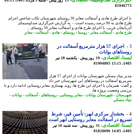
13 روز پیش - شنبه 3 مرداد 1405، 09:15
81946
با اجرای طرح هادی و آسفالت معابر 30 روستای شهرستان تکاب شاخص اجرای
طرح هادی به 90 درصد رسیده است. - به گزارش خبرگزاری صداوسیمای
ایجان غربی، با اجرای طرح هادی و آسفالت معابر 30 روستای ...
 هادی
-
آسفالت معابر
-
روستا
-
روستای
-
هادی
-
آسفالت
-
معابر
اجرای 57 هزار مترمربع آسفالت در
تاهای بوانات
نا
-
اقتصادی
-
19 روز پیش - یکشنبه 28 تیر
81904805
1405
مدیر بنیاد مسکن شهرستان بوانات از اجرای 57 هزار
مربع آسفالت در روستاهای این شهرستان خبر داد
فت: همزمان با اجرای این طرح ها، روند بهسازی معابر روستایی ادامه دارد و با
سی وضعیت پروژه ها،
ستان
-
شهرستان بوانات
-
معابر روستایی
-
روستاهای
-
آسفالت
-
بوانات
-
اد مسکن
بخشدار مرکزی ابهر: تأمین قیر، شرط
یع در آسفالت معابر روستایی ابهر است
نا
-
اقتصادی
-
31 روز پیش - سه شنبه 16 تیر
81820696
1405