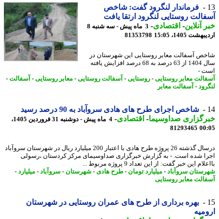
فرماندار لنگرود گفت: شاخص
الت روستایی لنگرود ارتقا یافت
 آنلاین
-
اقتصادی
-
3 ماه پیش - سه شنبه 8
شت 1405، 15:05
81353798
ص آسفالت معابر روستایی این شهرستان در
سال 1404 از 63 درصد به 68 درصد افزایش یافته
 -
الت معابر روستایی
-
روستایی
-
آسفالت روستایی
-
معابر روستایی
-
آسفالت
-
رود
-
آسفالت معابر
شاخص اجرای طرح های هادی سروآباد به 90 درصد رسید
رگزاری صداوسیما
-
اقتصادی
-
4 ماه پیش - دوشنبه 31 فروردین 1405،
81293465
00
درسال گذشته 26 پروژه طرح هادی با اعتبار 200 میلیارد ریال در شهرستان سروآباد
ا شده است. - به گزارش خبرگزاری صداوسیمای مرکز کردستان ،رسولی
ام این خبر گفت: از این تعداد 9 پروژه مربوط ...
ستان سروآباد
-
میلیارد تومان
-
طرح هادی
-
شهرستان
-
سروآباد
-
میلیارد
-
الت معابر روستایی
بهره برداری از طرح های عمران روستایی در شهرستان
میه