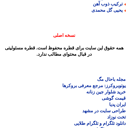
رکیب ذوب آهن
حیی گل محمدی
نسخه اصلی
مه حقوق این سایت برای قطره محفوظ است. قطره مسئولیتی
در قبال محتوای مطالب ندارد.
ه باحال مگ
وبروکرز: مرجع معرفی بروکرها
د شلوار جین زنانه
مت گوشی
ان پدیا
احی سایت در مشهد
 نوزاد
لود تلگرام و تلگرام طلایی