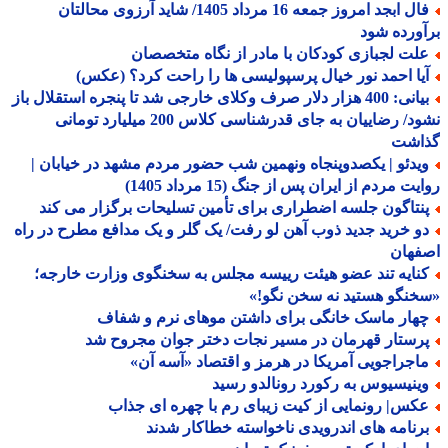
فال ابجد امروز جمعه 16 مرداد 1405/ شاید آرزوی محالتان
ورده شود
لت لجبازی کودکان با مادر از نگاه متخصصان
یا احمد نور خیال پرسپولیسی ها را راحت کرد؟ (عکس)
بیانی: 400 هزار دلار صرف وکلای خارجی شد تا پنجره استقلال باز
نشود/ رضاییان به جای قدرشناسی کلاس 200 میلیارد تومانی
اشت
یدئو | یکصدوپنجاه ونهمین شب حضور مردم مشهد در خیابان |
ت مردم از ایران پس از جنگ (15 مرداد 1405)
نتاگون جلسه اضطراری برای تأمین تسلیحات برگزار می کند
و خرید جدید ذوب آهن لو رفت/ یک گلر و یک مدافع مطرح در راه
فهان
نایه تند عضو هیئت رییسه مجلس به سخنگوی وزارت خارجه؛
نگو هستید نه سخن نگو!»
هار ماسک خانگی برای داشتن موهای نرم و شفاف
رستار قهرمان در مسیر نجات دختر جوان مجروح شد
اجراجویی آمریکا در هرمز و اقتصاد «آسه آن»
ینیسیوس به رکورد رونالدو رسید
کس| رونمایی از کیت زیبای رم با چهره ای جذاب
رنامه های اندرویدی ناخواسته خطاکار شدند