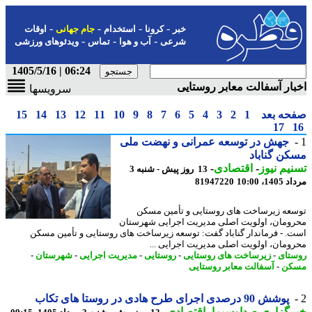
-
-
-
-
خبر
کرونا
استخدام
جام جهانی
اوقات
-
-
-
شرعی
آب و هوا
تماس
ویدئوهای ورزشی
06:24 | 1405/5/16
ار آسفالت معابر روستایی
سرویسها
حه بعد
1
2
3
4
5
6
7
8
9
10
11
12
13
14
15
17
جهش در توسعه عمرانی و نهضت ملی
ن گناباد
یم نیوز
-
اقتصادی
-
13 روز پیش - شنبه 3
1، 10:00
81947220
عه زیرساخت های روستایی و تأمین مسکن
ومان، اولویت اصلی مدیریت اجرایی شهرستان
. - فرماندار گناباد گفت: توسعه زیرساخت های روستایی و تأمین مسکن
ومان، اولویت اصلی مدیریت اجرایی ...
تای
-
زیرساخت های روستایی
-
روستایی
-
مدیریت اجرایی
-
شهرستان
-
کن
-
آسفالت معابر روستایی
پوشش 90 درصدی اجرای طرح هادی در روستا های تکاب
رگزاری صداوسیما
-
اقتصادی
-