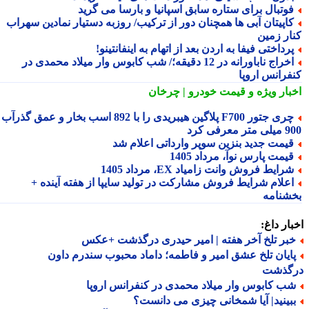
وتبال برای ستاره سابق اسپانیا و بارسا می گرید
اپیتان آبی ها همچنان دور از ترکیب/ روزبه دستیار نمادین سهراب
ار زمین
رداختی فیفا به اردن بعد از اتهام به اینفانتینو!
اخراج ناباورانه در 12 دقیقه؛/ شب کابوس وار میلاد محمدی در
فرانس اروپا
بار ویژه
و قیمت خودرو | چرخان
چری جتور F700 پلاگین هیبریدی را با 892 اسب بخار و عمق گذرآب
 معرفی کرد
یمت جدید بنزین سوپر وارداتی اعلام شد
یمت پارس نوآ، مرداد 1405
رایط فروش وانت زامیاد EX، مرداد 1405
علام شرایط فروش مشارکت در تولید سایپا از هفته آینده +
شنامه
ار داغ:
بر تلخ آخر هفته | امیر حیدری درگذشت +عکس
ایان تلخ عشق امیر و فاطمه؛ داماد محبوب سندرم داون
گذشت
ب کابوس وار میلاد محمدی در کنفرانس اروپا
بینید| آیا شمخانی چیزی می دانست؟