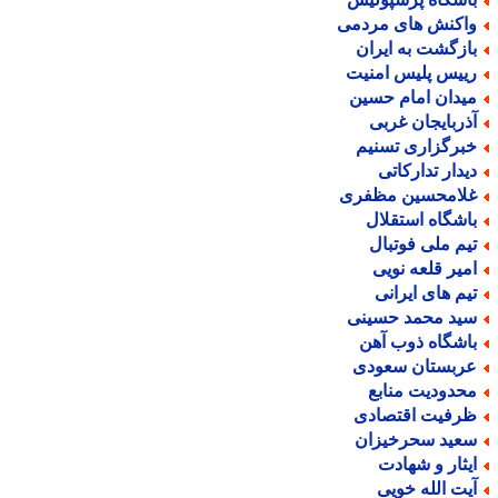
اکنش های مردمی
ازگشت به ایران
ییس پلیس امنیت
یدان امام حسین
ذربایجان غربی
برگزاری تسنیم
یدار تدارکاتی
لامحسین مظفری
اشگاه استقلال
یم ملی فوتبال
میر قلعه نویی
یم های ایرانی
ید محمد حسینی
اشگاه ذوب آهن
ربستان سعودی
حدودیت منابع
رفیت اقتصادی
عید سحرخیزان
یثار و شهادت
یت الله خویی