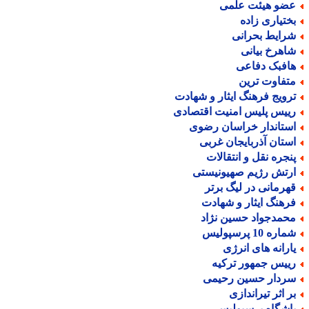
ضو هیئت علمی
ختیاری زاده
رایط بحرانی
اهرخ بیانی
افبک دفاعی
تفاوت ترین
رویج فرهنگ ایثار و شهادت
ییس پلیس امنیت اقتصادی
ستاندار خراسان رضوی
ستان آذربایجان غربی
نجره نقل و انتقالات
رتش رژیم صهیونیستی
هرمانی در لیگ برتر
رهنگ ایثار و شهادت
حمدجواد حسین نژاد
اره 10 پرسپولیس
ارانه های انرژی
ییس جمهور ترکیه
ردار حسین رحیمی
ر اثر تیراندازی
اشگاه پرسپولیس