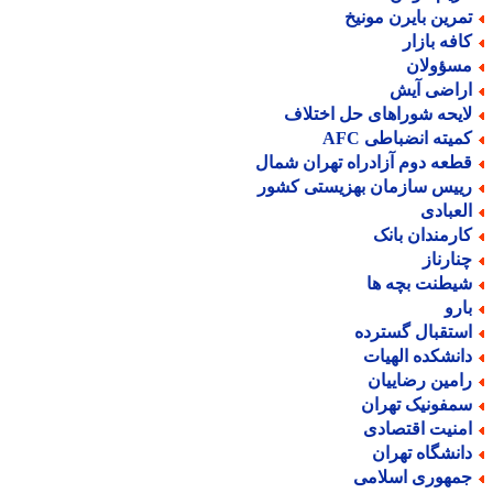
مرین بایرن مونیخ
افه بازار
سؤولان
راضی آیش
ایحه شوراهای حل اختلاف
میته انضباطی AFC
طعه دوم آزادراه تهران شمال
ییس سازمان بهزیستی کشور
لعبادی
ارمندان بانک
نارناز
یطنت بچه ها
ارو
ستقبال گسترده
انشکده الهیات
امین رضاییان
مفونیک تهران
منیت اقتصادی
انشگاه تهران
مهوری اسلامی