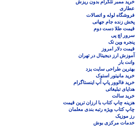
د ممبر تلگرام بدون ریزش
اری
شگاه لوله و اتصالات
 زنده جام جهانی
مت طلا دست دوم
ر اچ پی
ره وین تک
ت دلار امروز
زش ارز دیجیتال در تهران
ت بار
رین طراحی سایت یزد
د مانیتور استوک
د فالوور پاپ آپ اینستاگرام
یای تبلیغاتی
ید سالت
نه چاپ کتاب با ارزان ترین قیمت
 کتاب ویژه رتبه بندی معلمان
موزیک
مات مرکزی بوش