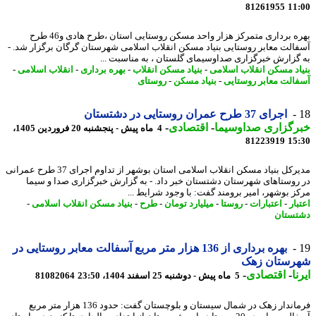
81261955
11
بهره برداری متمرکز هزار واحد مسکن روستایی استان ،طرح هادی و46 طرح
الت معابر روستایی بنیاد مسکن انقلاب اسلامی شهرستان گرگان برگزار شد. -
گزارش خبرگزاری صداوسیمای گلستان ، به مناسبت ...
اد مسکن انقلاب اسلامی
-
بنیاد مسکن انقلاب
-
بهره برداری
-
انقلاب اسلامی
-
الت معابر روستایی
-
بنیاد مسکن
-
روستای
اجرای 37 طرح عمران روستایی در دشتستان
رگزاری صداوسیما
-
اقتصادی
-
4 ماه پیش - پنجشنبه 20 فروردین 1405،
81223919
15
مدیرکل بنیاد مسکن انقلاب اسلامی استان بوشهر از تداوم اجرای 37 طرح عمرانی
روستاهای شهرستان دشتستان خبر داد. - به گزارش خبرگزاری صدا و سیما
ز بوشهر، امیر برومند گفت: با وجود شرایط ...
ار
-
اعتبارات
-
روستا
-
میلیارد تومان
-
طرح
-
بنیاد مسکن انقلاب اسلامی
-
ستان
بهره برداری از 136 هزار متر مربع آسفالت معابر روستایی در
رستان زهک
ا
-
اقتصادی
-
5 ماه پیش - دوشنبه 25 اسفند 1404، 23:50
81082064
فرماندار زهک در شمال سیستان و بلوچستان گفت: حدود 136 هزار متر مربع