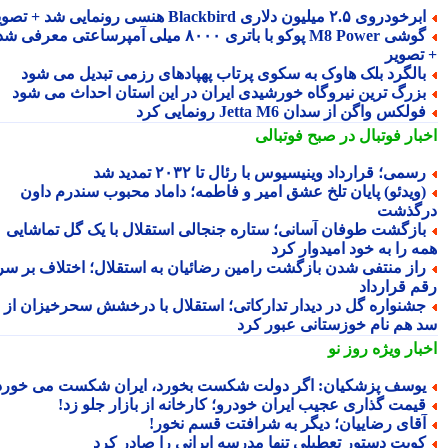
رخودروی ۲.۵ میلیون دلاری Blackbird هنسی رونمایی شد + تصویر
گوشی M8 Power پوکو با باتری ۸۰۰۰ میلی آمپرساعتی معرفی شد
تصویر
الگرد بلک هاوک به سکوی پرتاب پهپادهای رزمی تبدیل می شود
زرگ ترین نیروگاه خورشیدی ایران در این استان احداث می شود
ولکس واگن از سدان Jetta M6 رونمایی کرد
بار فوتبال در صبح فوتبالی
سمی؛ قرارداد وینیسیوس با رئال تا ۲۰۳۲ تمدید شد
ویدئو) پایان تلخ عشق امیر و فاطمه؛ داماد محبوب سندرم داون
گذشت
ازگشت طوفان آسانی؛ ستاره جنجالی استقلال با یک گل تماشایی
ه را به خود امیدوار کرد
از منتفی شدن بازگشت رامین رضائیان به استقلال؛ اختلاف بر سر
م قرارداد
شنواره گل در دیدار تدارکاتی؛ استقلال با درخشش سحرخیزان از
 هم نام خوزستانی عبور کرد
بار ویژه
روز نو
وسف پزشکیان: اگر دولت شکست بخورد، ایران شکست می خورد
یمت گذاری عجیب ایران خودرو؛ کارخانه از بازار جلو زد!
قای رضاییان؛ دیگر به شرافتت قسم نخور!
ویت دستور تعطیلی تنها مدرسه ایرانی را صادر کرد