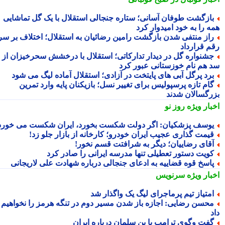
ازگشت طوفان آسانی؛ ستاره جنجالی استقلال با یک گل تماشایی
ه را به خود امیدوار کرد
از منتفی شدن بازگشت رامین رضائیان به استقلال؛ اختلاف بر سر
م قرارداد
شنواره گل در دیدار تدارکاتی؛ استقلال با درخشش سحرخیزان از
 هم نام خوزستانی عبور کرد
رد پرگل آبی های پایتخت در آزادی؛ استقلال آماده لیگ می شود
ام تازه پرسپولیس برای تغییر نسل؛ بازیکنان پایه وارد تمرین
رگسالان شدند
بار ویژه
روز نو
وسف پزشکیان: اگر دولت شکست بخورد، ایران شکست می خورد
یمت گذاری عجیب ایران خودرو؛ کارخانه از بازار جلو زد!
قای رضاییان؛ دیگر به شرافتت قسم نخور!
ویت دستور تعطیلی تنها مدرسه ایرانی را صادر کرد
اسخ قوه قضاییه به ادعای جنجالی درباره شهادت علی لاریجانی
بار ویژه
سرنویس
متیاز تیم پرماجرای لیگ یک واگذار شد
حسن رضایی: اجازه باز شدن مسیر دوم در تنگه هرمز را نخواهیم
فت وگوی ترامپ با بن سلمان درباره ایران