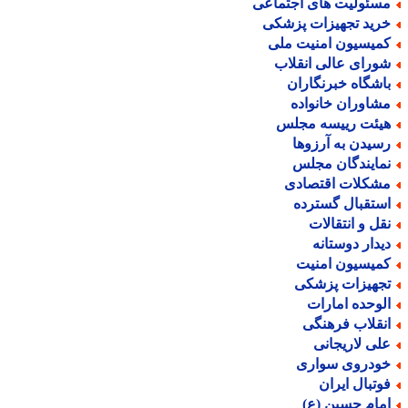
سئولیت های اجتماعی
رید تجهیزات پزشکی
میسیون امنیت ملی
ورای عالی انقلاب
اشگاه خبرنگاران
شاوران خانواده
یئت رییسه مجلس
سیدن به آرزوها
مایندگان مجلس
شکلات اقتصادی
ستقبال گسترده
قل و انتقالات
یدار دوستانه
میسیون امنیت
جهیزات پزشکی
لوحده امارات
نقلاب فرهنگی
لی لاریجانی
ودروی سواری
وتبال ایران
مام حسین (ع)