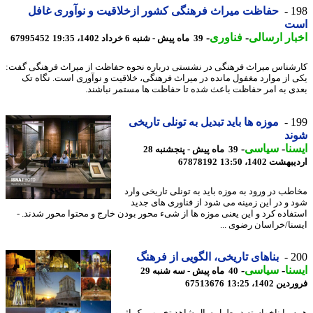
1
حفاظت میراث فرهنگی کشور ازخلاقیت و نوآوری غافل
ت
ار ارسالی
-
فناوری
-
39 ماه پیش - شنبه 6 خرداد 1402، 19:35
67995452
شناس میراث فرهنگی در نشستی درباره نحوه حفاظت از میراث فرهنگی گفت:
 از موارد مغفول مانده در میراث فرهنگی، خلاقیت و نوآوری است. نگاه تک
ی به امر حفاظت باعث شده تا حفاظت ها مستمر نباشند.
1
موزه ها باید تبدیل به تونلی تاریخی
ند
نا
-
سیاسی
-
39 ماه پیش - پنجشنبه 28
شت 1402، 13:50
67878192
طب در ورود به موزه باید به تونلی تاریخی وارد
 و در این زمینه می شود از فناوری های جدید
فاده کرد و این یعنی موزه ها از شیء محور بودن خارج و محتوا محور شدند. -
نا/خراسان رضوی ...
2
بناهای تاریخی، الگویی از فرهنگ
نا
-
سیاسی
-
40 ماه پیش - سه شنبه 29
 1402، 13:25
67513676
 ما ناخواسته در طول سال شاهد تخریب یک اثر و