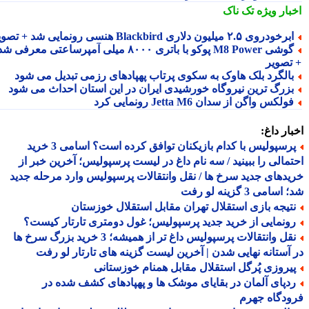
بار ویژه
تک ناک
رخودروی ۲.۵ میلیون دلاری Blackbird هنسی رونمایی شد + تصویر
گوشی M8 Power پوکو با باتری ۸۰۰۰ میلی آمپرساعتی معرفی شد
تصویر
الگرد بلک هاوک به سکوی پرتاب پهپادهای رزمی تبدیل می شود
زرگ ترین نیروگاه خورشیدی ایران در این استان احداث می شود
ولکس واگن از سدان Jetta M6 رونمایی کرد
ار داغ:
پرسپولیس با کدام بازیکنان توافق کرده است؟ اسامی 3 خرید
مالی را ببینید / سه نام داغ در لیست پرسپولیس؛ آخرین خبر از
دهای جدید سرخ ها / نقل وانتقالات پرسپولیس وارد مرحله جدید
سامی 3 گزینه لو رفت
تیجه بازی استقلال تهران مقابل استقلال خوزستان
ونمایی از خرید جدید پرسپولیس؛ غول دومتری تارتار کیست؟
نقل وانتقالات پرسپولیس داغ تر از همیشه؛ 3 خرید بزرگ سرخ ها
آستانه نهایی شدن | آخرین لیست گزینه های تارتار لو رفت
یروزی پُرگل استقلال مقابل همنام خوزستانی
دپای آلمان در بقایای موشک ها و پهپادهای کشف شده در
دگاه جهرم