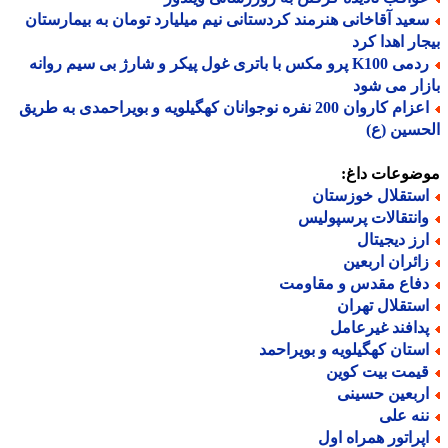
عید آقاخانی هنرمند کردستانی نیم میلیارد تومان به بیمارستان
ار اهدا کرد
ردمی K100 پرو مکس با باتری غول پیکر و شارژ بی سیم روانه
ار می شود
اعزام کاروان 200 نفره نوجوانان کهگیلویه و بویراحمدی به طریق
سین (ع)
ضوعات داغ:
ستقلال خوزستان
انتقالات پرسپولیس
رز دیجیتال
ائران اربعین
فاع مقدس و مقاومت
ستقلال تهران
دافند غیرعامل
ستان کهگیلویه و بویراحمد
یمت بیت کوین
ربعین حسینی
نه علی
پراتور همراه اول