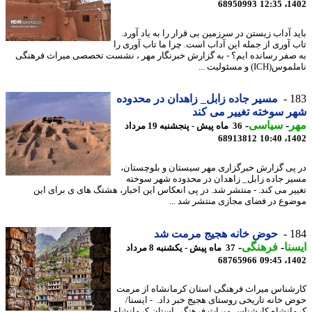
68950993
1402
د آداب زیستن در سرزمین بی قرار را به یاد آورد.
 آوری از جمله این آداب است. چرا ما تاب آوری را
صفر رسانده ایم؟ - به گزارش خبرنگار مهر ، نشست تخصصی میراث فرهنگی
ICH) و مسئولیت ...
1
مسیر جاده زابل_ زاهدان در محدوده
 سوخته تغییر می کند
ر
-
سیاسی
-
36 ماه پیش - پنجشنبه 19 مرداد
68913812
1402
پی گزارش خبرگزاری مهر سیستان و بلوچستان،
ر جاده زابل_ زاهدان در محدوده شهر سوخته
یر می کند. - منتشر شد. در پی انعکاس این اخبار، هشتگ های ی برای این
وع در فضای مجازی منتشر شد ...
1
حوض خانه هجیج مرمت شد
نا
-
فرهنگی
-
37 ماه پیش - یکشنبه 8 مرداد
68765966
1402
شناس میراث فرهنگی استان کرمانشاه از مرمت
 خانه تاریخی روستای هجیج خبر داد. - ایسنا/
انشاه کارشناس میراث فرهنگی استان کرمانشاه