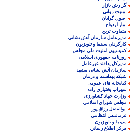
زارش بازار
منیت روانی
صول گرایان
مار ازدواج
تفاوت ترین
دیرعامل سازمان آتش نشانی
ارگردان سینما و تلویزیون
میسیون امنیت ملی مجلس
وزنامه جمهوری اسلامی
دیرکل پدافند غیرعامل
ازمان آتش نشانی مشهد
بکه بهداشت و درمان
تابخانه های عمومی
هراب بختیاری زاده
زارت جهاد کشاورزی
جلس شورای اسلامی
بوالفضل رزاق پور
رماندهی انتظامی
ینما و تلویزیون
رکز اطلاع رسانی