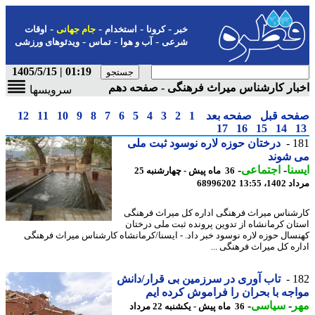
-
-
-
-
خبر
کرونا
استخدام
جام جهانی
اوقات
-
-
-
شرعی
آب و هوا
تماس
ویدئوهای ورزشی
01:19 | 1405/5/15
ار کارشناس میراث فرهنگی - صفحه دهم
سرویسها
حه قبل
صفحه بعد
1
2
3
4
5
6
7
8
9
10
11
12
17
16
15
14
1
درختان حوزه لاره نوسود ثبت ملی
 شوند
نا
-
اجتماعی
-
36 ماه پیش - چهارشنبه 25
1، 13:55
68996202
شناس میراث فرهنگی اداره کل میراث فرهنگی
ان کرمانشاه از تدوین پرونده ثبت ملی درختان
سال حوزه لاره نوسود خبر داد. - ایسنا/کرمانشاه کارشناس میراث فرهنگی
ره کل میراث فرهنگی ...
1
تاب آوری در سرزمین بی قرار/دانش
جه با بحران را فراموش کرده ایم
ر
-
سیاسی
-
36 ماه پیش - یکشنبه 22 مرداد