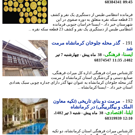
68384341
09
انده انتظامی طبس از دستگیری یک نفر و کشف
2 قطعه سکه نقره متعلق به دوره صفوی در این
ستان خبر داد. - ایسنا/خراسان جنوبی فرمانده
امی طبس از دستگیری یک نفر و کشف 23 قطعه سکه نقره ...
1
گذر محله جلوخان کرمانشاه مرمت
نا
-
فرهنگی
-
38 ماه پیش - چهارشنبه 7 تیر
68374547
1402
شناس میراث فرهنگی اداره کل میراث فرهنگی،
یع دستی و گردشگری استان کرمانشاه از مرمت
 محله جلوخان کرمانشاه به عنوان تنها گذر دارای جداره چوبی سبک بغدادی
ن خبر داد. - ایسنا/کرمانشاه ...
1
مرمت دو بنای تاریخی (تکیه معاون
لک و بیگلربیگی) در کرمانشاه
ا
-
اقتصادی
-
38 ماه پیش - شنبه 3 تیر 1402،
68319939
12
شناس میراث فرهنگی استان کرمانشاه، دو تکیه