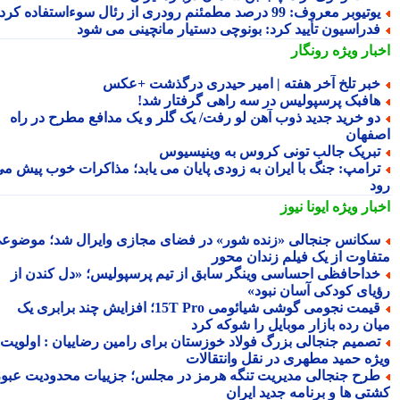
تیوبر معروف: 99 درصد مطمئنم رودری از رئال سوءاستفاده کرد
دراسیون تأیید کرد: بونوچی دستیار مانچینی می شود
بار ویژه
رونگار
بر تلخ آخر هفته | امیر حیدری درگذشت +عکس
افبک پرسپولیس در سه راهی گرفتار شد!
و خرید جدید ذوب آهن لو رفت/ یک گلر و یک مدافع مطرح در راه
فهان
بریک جالب تونی کروس به وینیسیوس
رامپ: جنگ با ایران به زودی پایان می یابد؛ مذاکرات خوب پیش می
د
بار ویژه
ایونا نیوز
کانس جنجالی «زنده شور» در فضای مجازی وایرال شد؛ موضوعی
فاوت از یک فیلم زندان محور
داحافظی احساسی وینگر سابق از تیم پرسپولیس؛ «دل کندن از
یای کودکی آسان نبود»
قیمت نجومی گوشی شیائومی 15T Pro؛ افزایش چند برابری یک
ان رده بازار موبایل را شوکه کرد
صمیم جنجالی بزرگ فولاد خوزستان برای رامین رضاییان : اولویت
ژه حمید مطهری در نقل وانتقالات
رح جنجالی مدیریت تنگه هرمز در مجلس؛ جزییات محدودیت عبور
تی ها و برنامه جدید ایران