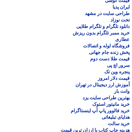
مت گوشی
ان پدیا
احی سایت در مشهد
 نوزاد
لود تلگرام و تلگرام طلایی
د ممبر تلگرام بدون ریزش
اری
شگاه لوله و اتصالات
 زنده جام جهانی
مت طلا دست دوم
ر اچ پی
ره وین تک
ت دلار امروز
زش ارز دیجیتال در تهران
ت بار
رین طراحی سایت یزد
د مانیتور استوک
د فالوور پاپ آپ اینستاگرام
یای تبلیغاتی
ید سالت
نه چاپ کتاب با ارزان ترین قیمت