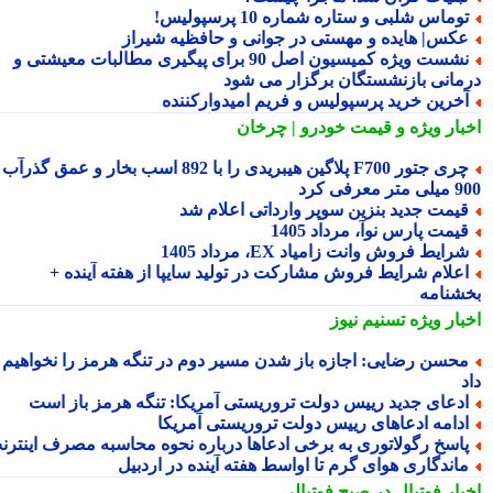
وماس شلبی و ستاره شماره 10 پرسپولیس!
کس| هایده و مهستی در جوانی و حافظیه شیراز
نشست ویژه کمیسیون اصل 90 برای پیگیری مطالبات معیشتی و
مانی بازنشستگان برگزار می شود
خرین خرید پرسپولیس و فریم امیدوارکننده
بار ویژه
و قیمت خودرو | چرخان
چری جتور F700 پلاگین هیبریدی را با 892 اسب بخار و عمق گذرآب
 معرفی کرد
یمت جدید بنزین سوپر وارداتی اعلام شد
یمت پارس نوآ، مرداد 1405
رایط فروش وانت زامیاد EX، مرداد 1405
علام شرایط فروش مشارکت در تولید سایپا از هفته آینده +
شنامه
بار ویژه
تسنیم نیوز
حسن رضایی: اجازه باز شدن مسیر دوم در تنگه هرمز را نخواهیم
دعای جدید رییس دولت تروریستی آمریکا: تنگه هرمز باز است
دامه ادعاهای رییس دولت تروریستی آمریکا
اسخ رگولاتوری به برخی ادعاها درباره نحوه محاسبه مصرف اینترنت
اندگاری هوای گرم تا اواسط هفته آینده در اردبیل
بار فوتبال در صبح فوتبالی