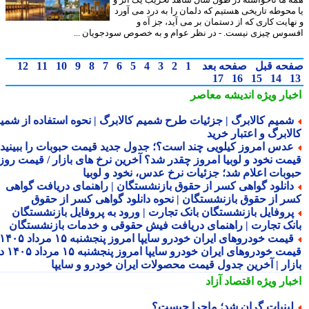
محوطه تاریخی هستیم که دلمان را به درد می آورد
هایت کاری که از دستمان بر می آید، جز آه و
وس چیزی نیست. - در نظر عوام و به خصوص سودجویان ...
حه قبل
صفحه بعد
1
2
3
4
5
6
7
8
9
10
11
12
17
16
15
14
بار ویژه
اندیشه معاصر
میم کالابرگ | جزئیات طرح شمیم کالابرگ | نحوه استفاده از شمیم
لابرگ و اعتبار خرید
دس امروز کیلویی چند است؟؛ جدول جدید قیمت حبوبات را ببینید /
مت نخود و لوبیا امروز چقدر شد؟ آخرین نرخ های بازار / قیمت روز
وبات اعلام شد؛ جزئیات نرخ عدس، نخود و لوبیا
انلود گواهی کسر از حقوق بازنشستگان | راهنمای دریافت گواهی
ر از حقوق بازنشستگان | نحوه دانلود گواهی کسر از حقوق
روفایل بازنشستگان بانک تجارت | ورود به پروفایل بازنشستگان
نک تجارت | راهنمای دریافت فیش حقوقی و خدمات بازنشستگان
قیمت خودروهای ایران خودرو سایپا امروز پنجشنبه ۱۵ مرداد ۱۴۰۵ |
قیمت خودروهای ایران خودرو سایپا امروز پنجشنبه ۱۵ مرداد ۱۴۰۵ در
زار | آخرین جدول قیمت محصولات ایران خودرو و سایپا
بار ویژه
اقتصاد آزاد
بنیات گران شد؛ ماجرا چیست؟