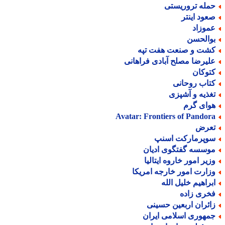
مله تروریستی
عود اینتر
موزاد
والحسن
شت و صنعت هفت تپه
لیرضا مصلح آبادی فراهانی
توکان
تاب روحانی
غذیه و آشپزی
وای گرم
Avatar: Frontiers of Pandor
عرض
وپرمارکت اسنپ
وسسه گفتگوی ادیان
زیر امور خاروه ایتالیا
زارت امور خارجه امریکا
براهیم خلیل الله
خری زاده
ائران اربعین حسینی
مهوری اسلامی ایران