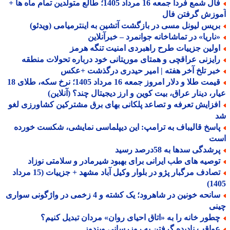
فال شمع فردا جمعه 16 مرداد 1405؛ طالع متولدین تمام ماه ها +
وزش گرفتن فال
ریس لیونل مسی در بازگشت آتشین به اینترمیامی (ویدئو)
ناریا» در تماشاخانه جوانمرد – خبرآنلاین
ولین جزییات طرح راهبردی امنیت تنگه هرمز
ایزنی عراقچی و همتای موریتانی خود درباره تحولات منطقه
بر تلخ آخر هفته | امیر حیدری درگذشت +عکس
قیمت طلا و دلار امروز جمعه 16 مرداد 1405؛ نرخ سکه، طلای 18
ر، دینار عراق، بیت کوین و ارز دیجیتال چند؟ (آنلاین)
فزایش تعرفه و تصاعد پلکانی بهای برق مشترکین کشاورزی لغو
اسخ قالیباف به ترامپ: این دیپلماسی نمایشی، شکست خورده
ت
شدگی سدها به 58درصد رسید
وصیه های طب ایرانی برای بهبود شیرمادر و سلامتی نوزاد
تصادف مرگبار پژو در بلوار وکیل آباد مشهد + جزییات (15 مرداد
14
سانحه خونین در شاهرود؛ یک کشته و 4 زخمی در واژگونی سواری
نی
طور خانه را به «اتاق احیای روان» مردان تبدیل کنیم؟
واقب نادیده گرفتن به روزرسانی ویندوز