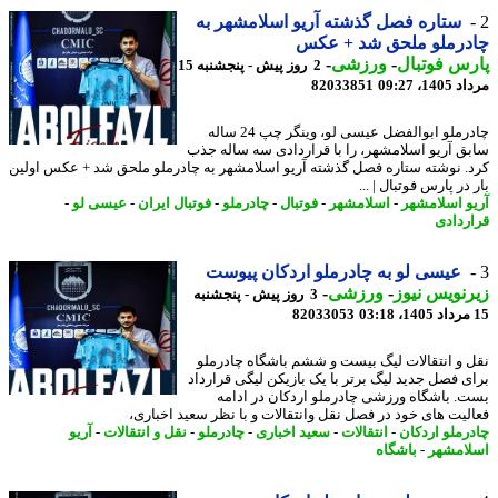
ستاره فصل گذشته آریو اسلامشهر به
درملو ملحق شد + عکس
س فوتبال
-
ورزشی
-
2 روز پیش - پنجشنبه 15
1، 09:27
82033851
چادرملو ابوالفضل عیسی لو، وینگر چپ 24 ساله
ق آریو اسلامشهر، را با قراردادی سه ساله جذب
. نوشته ستاره فصل گذشته آریو اسلامشهر به چادرملو ملحق شد + عکس اولین
در پارس فوتبال | ...
و اسلامشهر
-
اسلامشهر
-
فوتبال
-
چادرملو
-
فوتبال ایران
-
عیسی لو
-
ردادی
عیسی لو به چادرملو اردکان پیوست
نویس نیوز
-
ورزشی
-
3 روز پیش - پنجشنبه
82033053
 و انتقالات لیگ بیست و ششم باشگاه چادرملو
ی فصل جدید لیگ برتر با یک بازیکن لیگی قرارداد
. باشگاه ورزشی چادرملو اردکان در ادامه
لیت های خود در فصل نقل وانتقالات و با نظر سعید اخباری،
رملو اردکان
-
انتقالات
-
سعید اخباری
-
چادرملو
-
نقل و انتقالات
-
آریو
امشهر
-
باشگاه