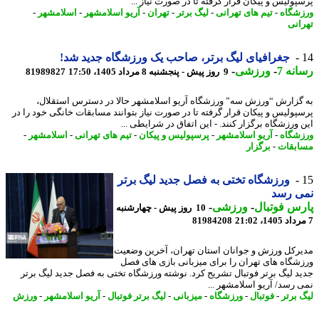
پولیس و پیکان قرار گرفته تا در صورت نیاز ...
شگاه
-
تیم های تهرانی
-
لیگ برتر
-
تهران
-
آریو اسلامشهر
-
اسلامشهر
-
انی
جغرافیای لیگ برتر، صاحب یک ورزشگاه جدید شد!
نه 7
-
ورزشی
-
9 روز پیش - پنجشنبه 8 مرداد 1405، 17:50
81989827
گزارش “ورزش سه” ورزشگاه آریو اسلامشهر حالا در دسترس استقلال،
پولیس و پیکان قرار گرفته تا در صورت نیاز بتوانند مسابقات خانگی خود را در
 ورزشگاه برگزار کنند. - این اتفاق در شرایطی ...
شگاه
-
آریو اسلامشهر
-
پرسپولیس و پیکان
-
تیم های تهرانی
-
اسلامشهر
-
بقات
-
برگزار
ورزشگاه تختی به فصل جدید لیگ برتر
ی رسد
س فوتبال
-
ورزشی
-
10 روز پیش - چهارشنبه
81984208
رکل ورزش و جوانان استان تهران، آخرین وضعیت
شگاه های تهران را برای میزبانی بازی های فصل
د لیگ برتر فوتبال تشریح کرد. نوشته ورزشگاه تختی به فصل جدید لیگ برتر
 رسد/ آریو اسلامشهر ...
 برتر
-
فوتبال
-
ورزشگاه
-
میزبانی
-
لیگ برتر فوتبال
-
آریو اسلامشهر
-
ورزش