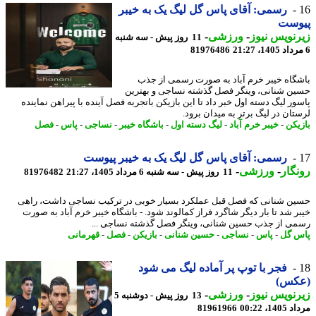
رسمی: آقای پاس گل لیگ یک به خیبر
وست
نویس نیوز
-
ورزشی
-
11 روز پیش - سه شنبه
81976486
گاه خیبر خرم آباد به صورت رسمی از جذب
ن شنانی، وینگر فصل گذشته نساجی و بهترین
ور لیگ دسته اول خبر داد تا این بازیکن باتجربه فصل آینده با پیراهن نماینده
تان در لیگ برتر به میدان برود.
یکن
-
خیبر خرم آباد
-
لیگ دسته اول
-
باشگاه خیبر
-
نساجی
-
پاس
-
فصل
رسمی: آقای پاس گل لیگ یک به خیبر پیوست
گار
-
ورزشی
-
11 روز پیش - سه شنبه 6 مرداد 1405، 21:27
81976482
ن شنانی که فصل قبل عملکرد بسیار خوبی در ترکیب نساجی داشت، راهی
ر شد تا بار دیگر شاگرد فراز کمالوند شود. - باشگاه خیبر خرم آباد به صورت
ی از جذب حسین شنانی، وینگر فصل گذشته نساجی ...
 گل
-
پاس
-
نساجی
-
حسین شنانی
-
بازیکن
-
فصل
-
قهرمانی
فجر با توپ پر آماده لیگ می شود
کس)
نویس نیوز
-
ورزشی
-
13 روز پیش - دوشنبه 5
1، 00:22
81961966