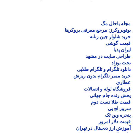
ه باحال مگ
وبروکرز: مرجع معرفی بروکرها
د شلوار جین زنانه
مت گوشی
ان پدیا
احی سایت در مشهد
 نوزاد
لود تلگرام و تلگرام طلایی
د ممبر تلگرام بدون ریزش
اری
شگاه لوله و اتصالات
 زنده جام جهانی
مت طلا دست دوم
ر اچ پی
ره وین تک
ت دلار امروز
زش ارز دیجیتال در تهران