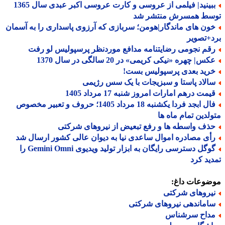
ببینید| فیلمی از عروسی و کارت عروسی اکبر عبدی سال 1365
سط همسرش منتشر شد
ون های ماندگار|هومن؛ سربازی که آرزوی پاسداری را به آسمان
+تصویر
قم نجومی رضایتنامه مدافع موردنظر پرسپولیس لو رفت
س| چهره «نیکی کریمی» در 20 سالگی در سال 1370
رید بعدی پرسپولیس بست!
الاد پاستا و سبزیجات با یک سس رژیمی
یمت درهم امارات امروز شنبه 17 مرداد 1405
فال ابجد فردا یکشنبه 18 مرداد 1405؛ حروف و تعبیر مخصوص
لدین تمام ماه ها
ذف واسطه ها و رفع تبعیض از نیروهای شرکتی
أی مصادره اموال ساعدی نیا به دیوان عالی کشور ارسال شد
گوگل دسترسی رایگان به ابزار تولید ویدیوی Gemini Omni را
ید کرد
ضوعات داغ:
یروهای شرکتی
اماندهی نیروهای شرکتی
داح سرشناس