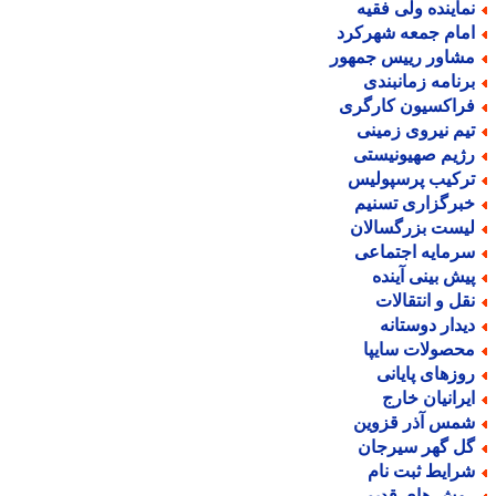
ماینده ولی فقیه
مام جمعه شهرکرد
شاور رییس جمهور
رنامه زمانبندی
راکسیون کارگری
یم نیروی زمینی
ژیم صهیونیستی
رکیب پرسپولیس
برگزاری تسنیم
یست بزرگسالان
رمایه اجتماعی
یش بینی آینده
قل و انتقالات
یدار دوستانه
حصولات سایپا
وزهای پایانی
یرانیان خارج
مس آذر قزوین
ل گهر سیرجان
رایط ثبت نام
وش های قدیمی