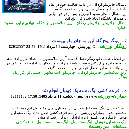
گاه چادرملو اردکان در ادامه فعالیت خود در نقل
تقالات، ابوالفضل عیسی لو را به خدمت گرفت.
 انتقال با نظر سعید اخباری و پس از توافق نهایی
دیران باشگاه انجام شد و قرارداد این ...
قال
-
چادرملو
-
چادرملو اردکان
-
آریو اسلامشهر
-
باشگاه
-
توافق نهایی
-
سعید
اری
وینگر پنج گله آریو به چادرملو پیوست
گار
-
ورزشی
-
3 روز پیش - چهارشنبه 14 مرداد 1405، 23:47
82032557
الفضل عیسی لو، وینگر فصل گذشته آریو اسلامشهر، با امضای قراردادی سه
ه به چادرملو اردکان پیوست. باشگاه چادرملو اردکان در ادامه فعالیت خود در
 وانتقالات، ابوالفضل عیسی لو را به خدمت گرفت.
و اسلامشهر
-
چادرملو اردکان
-
چادرملو
-
اسلامشهر
-
عیسی لو
-
قرارداد
-
گر
قرعه کشی لیگ دسته یک فوتبال انجام شد
اران
-
ورزشی
-
6 روز پیش - یکشنبه 11 مرداد 1405، 17:50
82010132
قرعه کشی لیگ دسته اول فوتبال، برنامه بازی های هفته اول این مسابقات
ص شد. - جماران ورزشی؛ مراسم قرعه کشی فصل جدید لیگ دسته اول
بال باشگاه های کشور (جام آزادگان) برگزار شد. از میان ...
 دسته اول فوتبال
-
لیگ دسته اول
-
لیگ دسته
-
دسته اول
-
قرعه کشی
-
بقات
-
مس رفسنجان