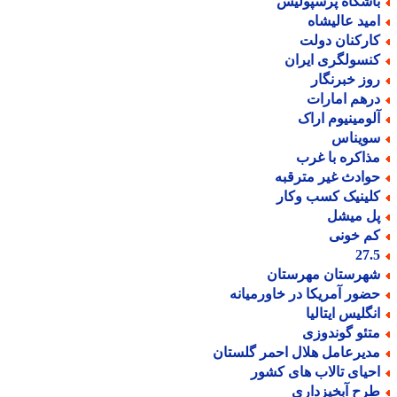
اشگاه پرسپولیس
مید عالیشاه
ارکنان دولت
نسولگری ایران
وز خبرنگار
رهم امارات
لومینیوم اراک
ویناس
ذاکره با غرب
وادث غیر مترقبه
لینیک کسب وکار
ل میشل
م خونی
27.
هرستان مهرستان
ضور آمریکا در خاورمیانه
نگلیس ایتالیا
تئو گوندوزی
دیرعامل هلال احمر گلستان
حیای تالاب های کشور
رح آبخیزداری