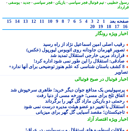
ل خطیبی
-
تیم فوتبال فجر سپاسی
-
بازیکن
-
فجر سپاسی
-
جدید
-
یوسفی
-
رداد
حه بعد
1
2
3
4
5
6
7
8
9
10
11
12
13
14
15
20
19
18
17
بار ویژه
رونگار
قیب اصلی امین اسماعیل نژاد از راه رسید
صویر قهرمان جاودانه روی اتوبوس لیورپول (عکس)
رارداد مربی خارجی استقلال تمدید شد
ادقی: استقلال را این طور نمی شود اداره کرد!
8 کشف باستان شناسی که علم هنوز توضیحی برای آنها ندارد+
اویر
بار فوتبال در صبح فوتبالی
رسپولیس یک مدافع جوان دیگر خرید؛ طاهری سرخپوش شد
تفاق تلخ برای مسی؛ خورخه مسی از دنیا رفت
حمتی دو بازیکن مازاد گل گهر را برگرداند
ستقلال با تغییر دو عضو هیئت مدیره درست نمی شود
اجیکستان؛ مقصد آسیایی گل گهر برای میزبانی
بار ویژه
اقتصاد آزاد
لاقات اسطوره های استقلال و پرسپولیس در عراق!