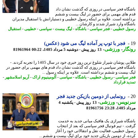
گاه فجر سپاسی در روزی که گذشت نشان داد
 های مهمی برای حضور در لیگ بیست و ششم
اشته است. علاوه بر اینکه رسول خطیبی و دستیارانش با استقبال مدیران
گاه وارد شیراز شدند و کارشان ...
ل خطیبی
-
فجر سپاسی
-
باشگاه
-
لیگ بیست
-
سپاسی
-
خطیبی
-
استقبال
فجر با توپ پر آماده لیگ می شود (عکس)
گار
-
ورزشی
-
13 روز پیش - دوشنبه 5 مرداد 1405، 00:22
81961964
طلایی پوشان شیراز شلوغ ترین روز خبری خود در سال 1405 را تجربه کردند. -
گاه فجر سپاسی در روزی که گذشت نشان داد قدم های مهمی برای حضور در
 بیست و ششم برداشته است. علاوه بر اینکه رسول ...
 سپاسی
-
رسول خطیبی
-
باشگاه
-
سپاسی
-
آلومینیوم اراک
-
آریو اسلامشهر
-
ید قرارداد
رونمایی از دومین بازیکن جدید فجر
نویس
-
ورزشی
-
13 روز پیش - یکشنبه 4
1، 23:28
81961756
گاه شیرازی یک هافبک میانی جدید به خدمت
ت. - تیم فوتبال فجر سپاسی که بعد از انتخاب
ل خطیبی، فعالیت نقل و انتقالاتی خود را آغاز
ه، از دومین بازیکن جدید خود برای لیگ بیست و ششم ...