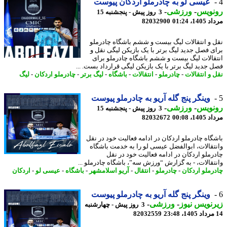
عیسی لو به چادرملو اردکان پیوست
نویس
-
ورزشی
-
3 روز پیش - پنجشنبه 15
1، 01:24
82032900
 و انتقالات لیگ بیست و ششم باشگاه چادرملو
ی فصل جدید لیگ برتر با یک بازیکن لیگی نقل و
قالات لیگ بیست و ششم باشگاه چادرملو برای
 جدید لیگ برتر با یک بازیکن لیگی قرارداد بست. ...
 و انتقالات
-
چادرملو
-
انتقالات
-
باشگاه
-
لیگ برتر
-
چادرملو اردکان
-
لیگ
وینگر پنج گله آریو به چادرملو پیوست
نویس
-
ورزشی
-
3 روز پیش - پنجشنبه 15
1، 00:08
82032672
گاه چادرملو اردکان در ادامه فعالیت خود در نقل
تقالات، ابوالفضل عیسی لو را به خدمت باشگاه
رملو اردکان در ادامه فعالیت خود در نقل
تقالات، - به گزارش “ورزش سه”، باشگاه چادرملو ...
رملو اردکان
-
چادرملو
-
انتقال
-
آریو اسلامشهر
-
باشگاه
-
عیسی لو
-
اردکان
وینگر پنج گله آریو به چادرملو پیوست
نویس نیوز
-
ورزشی
-
3 روز پیش - چهارشنبه
82032559