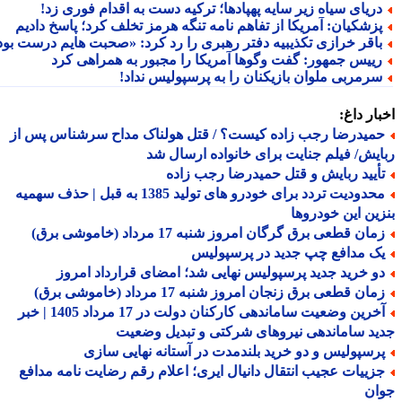
ریای سیاه زیر سایه پهپادها؛ ترکیه دست به اقدام فوری زد!
زشکیان: آمریکا از تفاهم نامه تنگه هرمز تخلف کرد؛ پاسخ دادیم
اقر خرازی تکذیبیه دفتر رهبری را رد کرد: «صحبت هایم درست بود»
ییس جمهور: گفت وگوها آمریکا را مجبور به همراهی کرد
رمربی ملوان بازیکنان را به پرسپولیس نداد!
ار داغ:
میدرضا رجب زاده کیست؟ / قتل هولناک مداح سرشناس پس از
یش/ فیلم جنایت برای خانواده ارسال شد
أیید ربایش و قتل حمیدرضا رجب زاده
محدودیت تردد برای خودرو های تولید 1385 به قبل | حذف سهمیه
ین این خودروها
ان قطعی برق گرگان امروز شنبه 17 مرداد (خاموشی برق)
ک مدافع چپ جدید در پرسپولیس
و خرید جدید پرسپولیس نهایی شد؛ امضای قرارداد امروز
ان قطعی برق زنجان امروز شنبه 17 مرداد (خاموشی برق)
آخرین وضعیت ساماندهی کارکنان دولت در 17 مرداد 1405 | خبر
د ساماندهی نیروهای شرکتی و تبدیل وضعیت
رسپولیس و دو خرید بلندمدت در آستانه نهایی سازی
زییات عجیب انتقال دانیال ایری؛ اعلام رقم رضایت نامه مدافع
ان