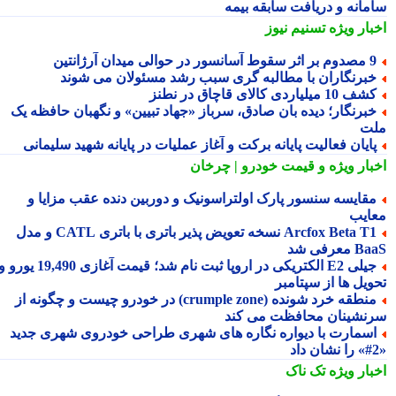
مانه و دریافت سابقه بیمه
بار ویژه
تسنیم نیوز
ر سقوط آسانسور در حوالی میدان آرژانتین
برنگاران با مطالبه گری سبب رشد مسئولان می شوند
ف 10 میلیاردی کالای قاچاق در نطنز
برنگار؛ دیده بان صادق، سرباز «جهاد تبیین» و نگهبان حافظه یک
ت
ایان فعالیت پایانه برکت و آغاز عملیات در پایانه شهید سلیمانی
بار ویژه
و قیمت خودرو | چرخان
قایسه سنسور پارک اولتراسونیک و دوربین دنده عقب مزایا و
ایب
Arcfox Beta T1 نسخه تعویض پذیر باتری با باتری CATL و مدل
معرفی شد
جیلی E2 الکتریکی در اروپا ثبت نام شد؛ قیمت آغازی 19,490 یورو و
ویل ها از سپتامبر
منطقه خرد شونده (crumple zone) در خودرو چیست و چگونه از
نشینان محافظت می کند
سمارت با دیواره نگاره های شهری طراحی خودروی شهری جدید
بار ویژه
تک ناک