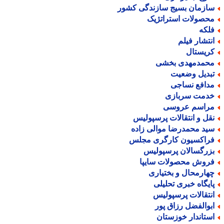
ازمان بسیج سازندگی کشور
حصولات استراتژیک
لکه
نتشار فیلم
ریستال
حمدمهدی بخشی
بدیل وضعیت
دافع نساجی
دمت سربازی
راسم عروسی
قل و انتقالات پرسپولیس
ید محمدرضا موالی زاده
راکسیون کارگری مجلس
زرگسالان پرسپولیس
روش محصولات سایپا
هارمحال و بختیاری
ایگاه خبری تحلیلی
نتقالات پرسپولیس
بوالفضل رزاق پور
ستاندار خوزستان