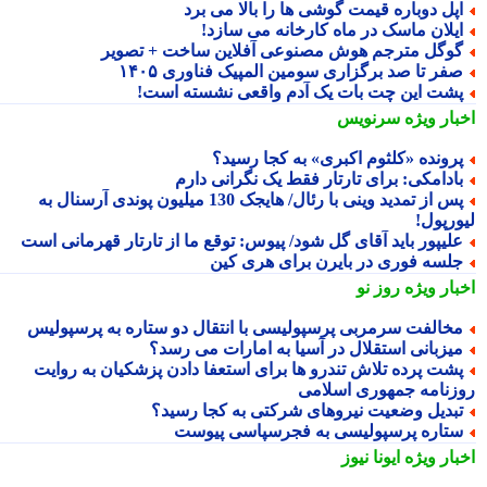
پل دوباره قیمت گوشی ها را بالا می برد
یلان ماسک در ماه کارخانه می سازد!
وگل مترجم هوش مصنوعی آفلاین ساخت + تصویر
فر تا صد برگزاری سومین المپیک فناوری ۱۴۰۵
شت این چت بات یک آدم واقعی نشسته است!
بار ویژه
سرنویس
رونده «کلثوم اکبری» به کجا رسید؟
ادامکی: برای تارتار فقط یک نگرانی دارم
پس از تمدید وینی با رئال/ هایجک 130 میلیون پوندی آرسنال به
ورپول!
لیپور باید آقای گل شود/ پیوس: توقع ما از تارتار قهرمانی است
لسه فوری در بایرن برای هری کین
بار ویژه
روز نو
خالفت سرمربی پرسپولیسی با انتقال دو ستاره به پرسپولیس
یزبانی استقلال در آسیا به امارات می رسد؟
شت پرده تلاش تندرو ها برای استعفا دادن پزشکیان به روایت
زنامه جمهوری اسلامی
بدیل وضعیت نیروهای شرکتی به کجا رسید؟
تاره پرسپولیسی به فجرسپاسی پیوست
بار ویژه
ایونا نیوز