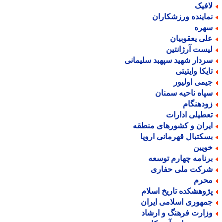
افیک
ماینده ورزشکاران
هره
لی یعقوبیان
یست آرژانتین
ردار شهید سپهبد سلیمانی
ایکا وایتیتی
یمی اولیور
پاه ناحیه سمنان
ودهنگام
عطیلی ادارات
یران و کشورهای منطقه
سکتبال قهرمانی اروپا
ویین
رنامه چهارم توسعه
رکت ملی حفاری
حرم
ژوهشکده تاریخ اسلام
مهوری اسلامی ایران
زارت فرهنگ و ارشاد