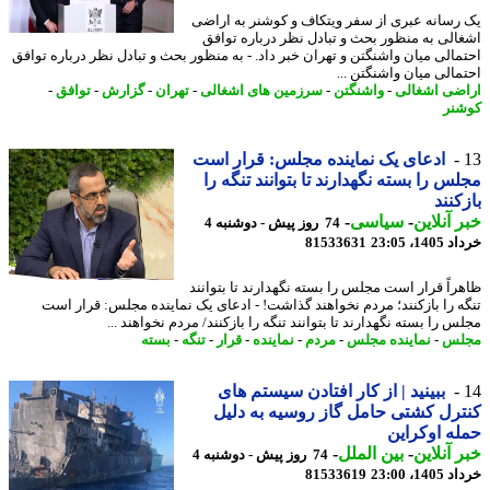
رسانه عبری از سفر ویتکاف و کوشنر به اراضی
الی به منظور بحث و تبادل نظر درباره توافق
مالی میان واشنگتن و تهران خبر داد. - به منظور بحث و تبادل نظر درباره توافق
مالی میان واشنگتن ...
ضی اشغالی
-
واشنگتن
-
سرزمین های اشغالی
-
تهران
-
گزارش
-
توافق
-
نر
ادعای یک نماینده مجلس: قرار است
س را بسته نگهدارند تا بتوانند تنگه را
کنند
 آنلاین
-
سیاسی
-
74 روز پیش - دوشنبه 4
14، 23:05
81533631
راً قرار است مجلس را بسته نگهدارند تا بتوانند
ه را بازکنند؛ مردم نخواهند گذاشت! - ادعای یک نماینده مجلس: قرار است
 را بسته نگهدارند تا بتوانند تنگه را بازکنند/ مردم نخواهند ...
لس
-
نماینده مجلس
-
مردم
-
نماینده
-
قرار
-
تنگه
-
بسته
ببینید | از کار افتادن سیستم های
رل کشتی حامل گاز روسیه به دلیل
ه اوکراین
 آنلاین
-
بین الملل
-
74 روز پیش - دوشنبه 4
14، 23:00
81533619