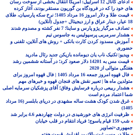
ادعای کانال 12 اسراییل: آمریکا انتقال بخشی از سوخت رسان
 خود را که در فرودگاه بن گوریون مستقر بودند، آغاز کرده
قیمت طلا و دلار امروز 16 مرداد 1405؛ نرخ سکه پارسیان، طلای
ادف مرگبار پژو پارس و ساینا؛ 7 نفر کشته و مصدوم شدند
شدار سرمربی پرسپولیس به جاسوس تیم
موزش مسدود کردن کارت بانکی + روش های آنلاین، تلفنی و
وری
یدیو| تکنیک ناب یان دیومانده بازیکن جدید رئال مادرید
قیمت مس به 14201 دلار صعود کرد؛ در آستانه ششمین رشد
گی متوالی از 2020
فال قهوه امروز جمعه 16 مرداد 1405 | فال قهوه امروز برای
لدین ماه ها | تعبیر نقش های فنجان قهوه و خبرهای مهم
شدار ربیعی درباره فرسایش وفاق؛ آقای پزشکیان سرمایه اصلی
 اعتماد مردم است
غرق شدن کودک هشت ساله مشهدی در دریای بابلسر (16 مرداد
14
رفیت انرژی های خورشیدی در دولت چهاردهم 4.6 برابر شد
شب 159 قیام یاسوج؛ فریاد انتقام در قلب خیابان
هوری+تصاویر
لا در مسیر ثبت بالاترین افزایش قیمت هفته