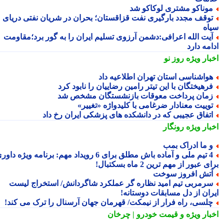
وناکو مشتری لوکاکو شد
وقف مجدد بارگیری نفت قزاقستان؛ بحران در شریان نفتی دریای
اه
یت الله اعرافی:دشمن آرزوی تسلیم ایران را به گور برد؛مقاومت
مه دارد
بار ویژه
روز نو
واشناسی استان تهران اطلاعیه داد
رهیختگان با این تیتر رامین رضاییان را نابود کرد
مان پرداخت معوقات بازنشستگان مشخص شد
وییت معنادار ضرغامی با کلیدواژه «تغییر»
تفاق عجیبی که در دانشکده های پزشکی ایران رخ داد
بار ویژه
رونگار
 ما ادراک بمب
4 تیم ملی و آماده باش مطلق برای 6 رویداد مهم: برنامه ویژه داوری
 عبور از مهم ترین 2 ماه بسکتبال!
تش افروز سوخت
رمربی تیم امید نظاره گر عملکرد شاگردانش/ استخراج لیست
ران از دل مسابقات دوستانه!
لسی، راه فرار از نیمکت/ قهرمان جهان آرسنال را ترک می کند!
بار ویژه
و قیمت خودرو | چرخان