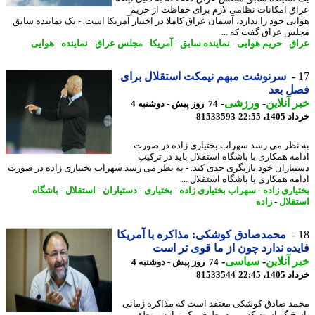
ق امکانات نظامی لازم برای حفاظت از حریم
یی خود را ندارد، آسمان عراق کاملا در اختیار آمریکا است. - یک نماینده سابق
س عراق گفت که ...
ق
-
حریم هوایی
-
نماینده سابق
-
آمریکا
-
مجلس عراق
-
نماینده
-
هوایی
سرنوشت مبهم نیمکت استقلال برای
ل بعد
 آنلاین
-
ورزشی
-
74 روز پیش - دوشنبه 4
14، 22:55
81533593
نظر می رسد سهراب بختیاری زاده در صورت
مه همکاری با باشگاه استقلال باید در ترکیب
یاران خود بازنگری جدی کند. - به نظر می رسد سهراب بختیاری زاده در صورت
مه همکاری با باشگاه استقلال ...
یاری زاده
-
سهراب بختیاری زاده
-
بختیاری
-
دستیاران
-
استقلال
-
باشگاه
قلال
-
زاده
محمدصادق کوشکی: مذاکره با آمریکا
ده ندارد چون از ما قوی تر است
 آنلاین
-
سیاسی
-
74 روز پیش - دوشنبه 4
14، 22:45
81533544
د صادق کوشکی معتقد است که مذاکره زمانی