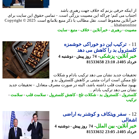
اینکه حرفی بزنم که خلاف جهت رهبری باشد
ناب می کنم؛ چراکه این مصیبت بزرگی است. - تمامی حقوق این سایت برای
خبرآنلاین محفوظ است. نقل مطالب با ذکر منبع بلامانع است. Copyright © 2025
khabaronline
بت
-
رهبری
-
خبرآنلاین
-
خلاف
-
منبع
-
سایت
ترکیب این دو خوراکی خوشمزه
ترول بد را کاهش می دهد
 آنلاین
-
پزشکی
-
74 روز پیش - دوشنبه 4
14، 23:10
81533658
یقات جدید نشان می دهد ترکیب بادام و شکلات
 ممکن است اثرات مثبتی بر کاهش کلسترول بد و
ود سلامت قلب داشته باشد، البته در صورت مصرف متعادل. - تحقیقات جدید
ن می دهد ترکیب بادام ...
ترول
-
کلسترول بد
-
شکلات تلخ
-
کاهش کلسترول
-
سلامت قلب
-
سلامت
-
یب
سفر ویتکاف و کوشنر به اراضی
غالی
 آنلاین
-
بین الملل
-
74 روز پیش - دوشنبه 4
14، 23:05
81533632