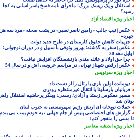
ستقلال و یک ریسک بزرگ؛ ماجرای نامه فسخ یاسر آسانی به کجا
ید؟
بار ویژه
اقتصاد آزاد
کس| تیپ جالب «رامین ناصر نصیر» در پشت صحنه «مرد سه هزار
ره»
زییات کاهش حقوق کارمندان در طرح جدید دولت
کس| سفر به گذشته؛ بهروز وثوقی با سبیل و در دوران نوجوانی؛
یل دهه 30
را حق اولاد و عائله مندیِ بازنشستگان افزایش نیافت؟
کس| رقص شهناز تهرانی در مراسم عروسی اش و در سال 54
بار ویژه
سرنویس
یومانده اولین بازی با رئال را از دست داد
ربانیان بارسلونا با انتقال غیرمنتظره رودری
سیر معکوس ژستد و آزادی/ رسمی: وینگر پرحاشیه استقلال راهی
نان شد
ملات توپخانه ای ارتش رژیم صهیونیستی به جنوب لبنان
زارش های اختصاصی پلیس از جام جهانی / به خودم بمب می بندم
 مسی را منفجر کنم!
بار ویژه
اندیشه معاصر