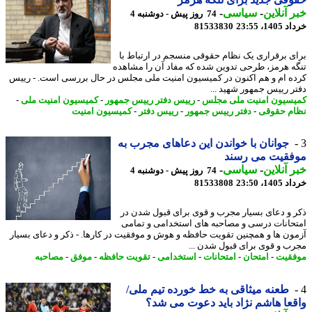
 آنلاین
-
سیاسی
-
74 روز پیش - دوشنبه 4
14، 23:55
81533830
ی برقراری یک نظام حقوقی منسجم در ارتباط با
ه هرمز، طرحی تدوین شده که مفاد آن را مشاهده
ه ام و هم اکنون در کمیسیون امنیت ملی مجلس در حال بررسی است. - رییس
ر رییس جمهور شهید ...
سیون امنیت ملی مجلس
-
رییس دفتر رییس جمهور
-
کمیسیون امنیت ملی
-
م حقوقی
-
دفتر رییس جمهور
-
رییس دفتر
-
کمیسیون امنیت
جوانان با خواندن این دعاهای مجرب به
فقیت می رسند
 آنلاین
-
سیاسی
-
74 روز پیش - دوشنبه 4
14، 23:50
81533808
 و دعای بسیار مجرب و قوی برای قبول شدن در
حانات درسی و مصاحبه های استخدامی و تمامی
ون ها و همچنین تقویت حافظه و هوش و موفقیت در کارها. - ذکر و دعای بسیار
ب و قوی برای قبول شدن ...
قیت
-
امتحان
-
امتحانات
-
استخدامی
-
تقویت حافظه
-
موفق
-
مصاحبه
طعنه میثاقی به خط خورده تیم ملی/
عا هاشم نژاد باید دعوت می شد؟