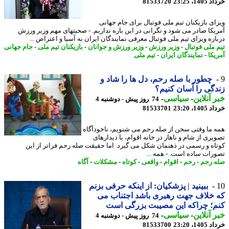
14، 23:25
81533720
ای بازیکنان تیم ملی فوتبال برای جام جهانی
یکا صادر می شود و نگرانی در این باره نداریم. - صحبتهای مهم وزیر ورزش
اره ویزای تیم ملی فوتبال معرفی نمایندگان ایران به آسیا و اعتراض ...
 ملی فوتبال
-
وزیر ورزش
-
وزیر ورزش و جوانان
-
بازیکنان تیم ملی
-
جام جهانی
یکا
-
نمایندگان ایران
-
تیم ملی
چطور با صله رحم، دل ها را شاد و
گی را آسان کنیم؟
 آنلاین
-
سیاسی
-
74 روز پیش - دوشنبه 4
14، 23:20
81533701
 ما وقتی سخن از صله رحم می شنویم، ناخودآگاه
یری از شام و ناهار در خانه اقوام، یا دیدارهای
اه و رسمی در ذهنمان شکل می گیرد. اما حقیقت صله رحم فراتر از این
رات ساده است. - همه ...
 رحم
-
رحم
-
اقوام
-
واقعی
-
کوتاه
-
مشکلات
-
آگاه
ببینید | پزشکیان: از اینکه حرفی بزنم
خلاف جهت رهبری باشد اجتناب می
؛ چراکه این مصیبت بزرگی است
 آنلاین
-
سیاسی
-
74 روز پیش - دوشنبه 4
14، 23:20
81533700