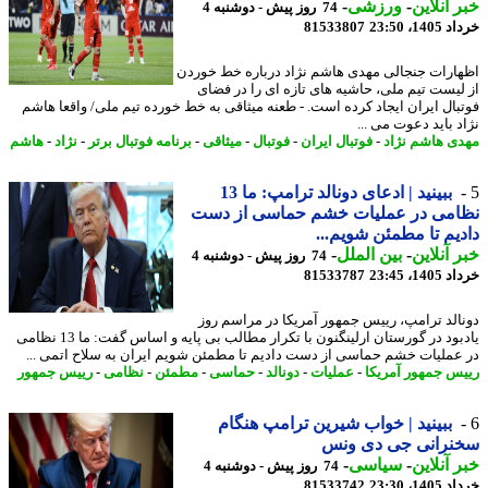
 آنلاین
-
ورزشی
-
74 روز پیش - دوشنبه 4
14، 23:50
81533807
ارات جنجالی مهدی هاشم نژاد درباره خط خوردن
لیست تیم ملی، حاشیه های تازه ای را در فضای
بال ایران ایجاد کرده است. - طعنه میثاقی به خط خورده تیم ملی/ واقعا هاشم
د باید دعوت می ...
ی هاشم نژاد
-
فوتبال ایران
-
فوتبال
-
میثاقی
-
برنامه فوتبال برتر
-
نژاد
-
هاشم
ببینید | ادعای دونالد ترامپ: ما 13
امی در عملیات خشم حماسی از دست
یم تا مطمئن شویم...
 آنلاین
-
بین الملل
-
74 روز پیش - دوشنبه 4
14، 23:45
81533787
الد ترامپ، رییس جمهور آمریکا در مراسم روز
یادبود در گورستان ارلینگنون با تکرار مطالب بی پایه و اساس گفت: ما 13 نظامی
عملیات خشم حماسی از دست دادیم تا مطمئن شویم ایران به سلاح اتمی ...
س جمهور آمریکا
-
عملیات
-
دونالد
-
حماسی
-
مطمئن
-
نظامی
-
رییس جمهور
ببینید | خواب شیرین ترامپ هنگام
نرانی جی دی ونس
 آنلاین
-
سیاسی
-
74 روز پیش - دوشنبه 4
14، 23:30
81533742