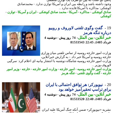
خ گو است که بین دو طرف یک توازن منطقی
د داشته باشد و رابطه بین ایران و آمریکا توازن ندارد. - محمدصادق
ی: مذاکره با آمریکا فایده ندارد ...
ق کوشکی
-
مذاکره
-
آمریکا
-
محمد صادق کوشکی
-
ایران و آمریکا
-
توازن
-
شکی
گفت وگوی تلفنی لاوروف و روبیو
اره تنگه هرمز
 آنلاین
-
بین الملل
-
74 روز پیش - دوشنبه 4
14، 22:45
81533543
رت امور خارجه روسیه از تماس تلفنی میان وزاری
جه روسیه و آمریکا خبر داد. - به گزارش خبرآنلاین،
رت امور خارجه روسیه شامگاه دوشنبه با انتشار بیانیه ای اعلام کرد: سرگیی
وف وزیر ...
رت امور خارجه روسیه
-
امور خارجه
-
وزارت امور خارجه
-
خارجه
-
وزیر امور
جه
-
گفت وگوی تلفنی
-
تنگه هرمز
نیویورکر: هر توافق احتمالی با ایران
ی ترامپ تحقیرآمیز خواهد بود
 آنلاین
-
بین الملل
-
74 روز پیش - دوشنبه 4
14، 22:40
81533520
یه «نیویورکر» ضمن آنکه جنگ آمریکا علیه ایران