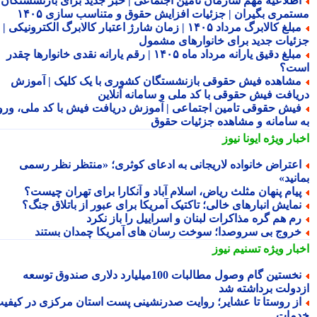
طلاعیه مهم سازمان تامین اجتماعی | خبر جدید برای بازنشستگان و
تمری بگیران | جزئیات افزایش حقوق و متناسب سازی ۱۴۰۵
مبلغ کالابرگ مرداد ۱۴۰۵ | زمان شارژ اعتبار کالابرگ الکترونیکی |
ئیات جدید برای خانوارهای مشمول
مبلغ دقیق یارانه مرداد ماه ۱۴۰۵ | رقم یارانه نقدی خانوارها چقدر
ت؟
شاهده فیش حقوقی بازنشستگان کشوری با یک کلیک | آموزش
یافت فیش حقوقی با کد ملی و سامانه آنلاین
یش حقوقی تامین اجتماعی | آموزش دریافت فیش با کد ملی، ورود
 سامانه و مشاهده جزئیات حقوق
بار ویژه
ایونا نیوز
عتراض خانواده لاریجانی به ادعای کوثری؛ «منتظر نظر رسمی
نید»
یام پنهان مثلث ریاض، اسلام آباد و آنکارا برای تهران چیست؟
مایش انبارهای خالی؛ تاکتیک آمریکا برای عبور از باتلاق جنگ؟
م هم گره مذاکرات لبنان و اسراییل را باز نکرد
روج بی سروصدا؛ سوخت رسان های آمریکا چمدان بستند
بار ویژه
تسنیم نیوز
نخستین گام وصول مطالبات 100میلیارد دلاری صندوق توسعه
دولت برداشته شد
ز روستا تا عشایر؛ روایت صدرنشینی پست استان مرکزی در کیفیت
مات