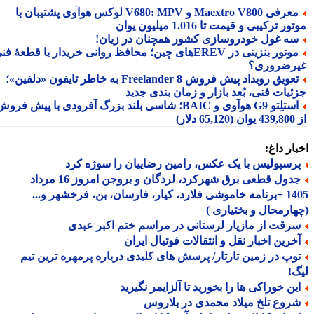
معرفی Maextro V800 و V680: MPV لوکس هوآوی پشتیبان با
ر ترکیبی و قیمت تا 1.016 میلیون یوان
ه غول خودروسازی کشور همچنان در زیان!
موتور بنزینی در EREVهای چین؛ محافظ روانی خریدار یا قطعهٔ فنی
رضروری؟
تعویق رویداد پیش فروش Freelander 8 به خاطر تایفون «دلفین»؛
ئیات فنی، بُعد بازار و زمان بندی جدید
استلِتو G9 هوآوی و BAIC؛ شاسی بلند بزرگ آفرودی با پیش فروش
دلار)
ار داغ:
رسپولیس با یک عکس، رامین رضاییان را سوژه کرد
جدول قطعی برق شهرکرد، لردگان و بروجن امروز 16 مرداد
1405 +برنامه خاموشی فلارد، کیار، فارسان، بن، فرخشهر و...
ارمحال و بختیاری )
رقت از مازیار لرستانی در مراسم ختم اکبر عبدی
خرین اخبار نقل و انتقالات فوتبال ایران
وپ در زمین تارتار/ پرسش های کلیدی درباره پرمهره ترین تیم
!
ین خوراکی ها را بخورید تا آلزایمر نگیرید
روع تلخ میلاد محمدی در بلاروس