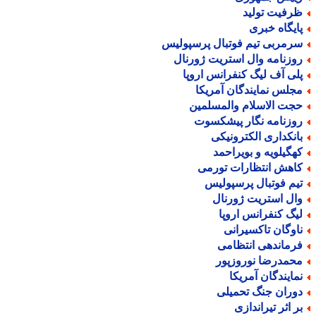
رفیت تولید
ایگاه خبری
رمربی تیم فوتبال پرسپولیس
وزنامه وال استریت ژورنال
لی آف لیگ کنفرانس اروپا
جلس نمایندگان آمریکا
جت الاسلام والمسلمین
وزنامه نگار پیشکسوت
انکداری الکترونیکی
هگیلویه و بویراحمد
اهش انتظارات تورمی
یم فوتبال پرسپولیس
ال استریت ژورنال
یگ کنفرانس اروپا
اوگان تاکسیرانی
رماندهی انتظامی
حمدرضا نوروزپور
مایندگان آمریکا
وران جنگ تحمیلی
ر اثر تیراندازی