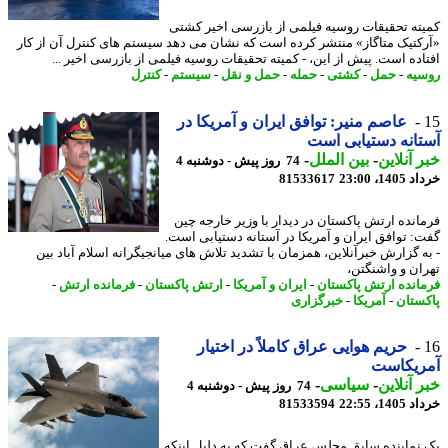
ته تحقیقات روسیه فیلمی از بازرسی اخیر کشتی
کتیک متاگاز» منتشر کرده است که نشان می دهد سیستم های کنترل آن از کار
اده است. پیش از این، - کمیته تحقیقات روسیه فیلمی از بازرسی اخیر ...
یه
-
حمل
-
کشتی
-
حمله
-
حمل و نقل
-
سیستم
-
کنترل
عاصم منیر: توافق ایران و آمریکا در
انه دستیابی است
 آنلاین
-
بین الملل
-
74 روز پیش - دوشنبه 4
14، 23:00
81533617
انده ارتش پاکستان در دیدار با وزیر خارجه چین
: توافق ایران و آمریکا در آستانه دستیابی است.
ه گزارش خبرآنلاین، همزمان با تشدید تلاش های میانجیگرانه اسلام آباد بین
ان و واشنگتن،
انده ارتش پاکستان
-
ایران و آمریکا
-
ارتش پاکستان
-
فرمانده ارتش
-
ستان
-
آمریکا
-
خبرگزاری
حریم هوایی عراق کاملاً در اختیار
ریکاست
 آنلاین
-
سیاسی
-
74 روز پیش - دوشنبه 4
14، 22:55
81533594
نماینده سابق مجلس عراق گفت که به دلیل اینکه