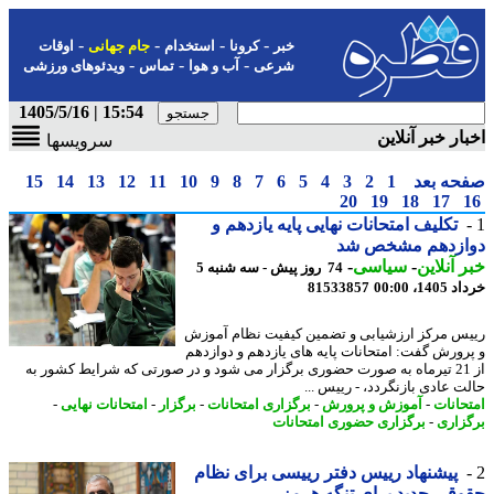
-
-
-
-
خبر
کرونا
استخدام
جام جهانی
اوقات
-
-
-
شرعی
آب و هوا
تماس
ویدئوهای ورزشی
15:54 | 1405/5/16
ار خبر آنلاین
سرویسها
حه بعد
1
2
3
4
5
6
7
8
9
10
11
12
13
14
15
20
19
18
17
تکلیف امتحانات نهایی پایه یازدهم و
ازدهم مشخص شد
 آنلاین
-
سیاسی
-
74 روز پیش - سه شنبه 5
14، 00:00
81533857
س مرکز ارزشیابی و تضمین کیفیت نظام آموزش
رورش گفت: امتحانات پایه های یازدهم و دوازدهم
از 21 تیرماه به صورت حضوری برگزار می شود و در صورتی که شرایط کشور به
ت عادی بازنگردد، - رییس ...
حانات
-
آموزش و پرورش
-
برگزاری امتحانات
-
برگزار
-
امتحانات نهایی
-
زاری
-
برگزاری حضوری امتحانات
پیشنهاد رییس دفتر رییسی برای نظام
قی جدید برای تنگه هرمز