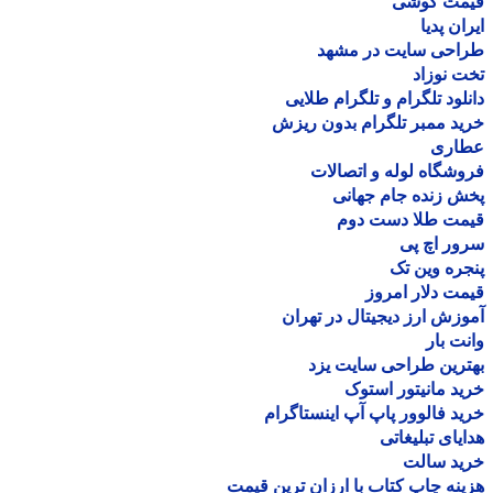
مت گوشی
ان پدیا
احی سایت در مشهد
 نوزاد
لود تلگرام و تلگرام طلایی
د ممبر تلگرام بدون ریزش
اری
شگاه لوله و اتصالات
 زنده جام جهانی
مت طلا دست دوم
ر اچ پی
ره وین تک
ت دلار امروز
زش ارز دیجیتال در تهران
ت بار
رین طراحی سایت یزد
د مانیتور استوک
د فالوور پاپ آپ اینستاگرام
یای تبلیغاتی
ید سالت
نه چاپ کتاب با ارزان ترین قیمت