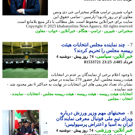
ب شیرین ترامپ هنگام سخنرانی جی دی ونس
ون او در روز یادبود!/پارسین - تمامی حقوق این
ت برای خبرآنلاین محفوظ است. نقل مطالب با ذکر منبع بلامانع است.
Copyright © 2025 khabaronline News Agancy, All rights reser
رانی
-
شیرین
-
ترامپ
-
هنگام
-
خبرآنلاین
-
خواب
-
معاون
چند نماینده مجلس انتخابات هیئت
سه مجلس را تحریم کردند؟
 آنلاین
-
سیاسی
-
74 روز پیش - دوشنبه 4
14، 23:25
81533721
وجود اعلام برخی از نمایندگان بر عدم در انتخابات
هیئت رییسه مجلس، آمار حضور 279 نماینده در صحن
نشان داد تعداد تحریمی های این انتخابات در نهایت به حداکثر 6 نفر محدود شد. -
نماینده ...
خابات هیئت رییسه
-
هیئت رییسه
-
هیئت رییسه مجلس
-
انتخابات
-
نماینده
-
خاب
-
مجلس
صحبتهای مهم وزیر ورزش درباره
ای تیم ملی فوتبال معرفی نمایندگان
ان به آسیا و اعتراض پرسپولیس!
 آنلاین
-
ورزشی
-
74 روز پیش - دوشنبه 4