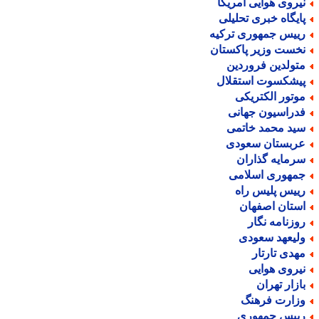
یروی هوایی آمریکا
ایگاه خبری تحلیلی
ییس جمهوری ترکیه
خست وزیر پاکستان
تولدین فروردین
یشکسوت استقلال
وتور الکتریکی
دراسیون جهانی
ید محمد خاتمی
ربستان سعودی
رمایه گذاران
مهوری اسلامی
ییس پلیس راه
ستان اصفهان
وزنامه نگار
لیعهد سعودی
هدی تارتار
یروی هوایی
ازار تهران
زارت فرهنگ
ییس جمهوری