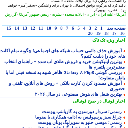
«شکست راهبردی» برای ایالات متحده دانست،
ید کرد که هرگونه توافق احتمالی با تهران برای واشنگتن «تحقیرآمیز» خواهد
 - نشریه نیویورکر ...
یکا
-
علیه ایران
-
ایران
-
ایالات متحده
-
نشریه
-
رییس جمهور آمریکا
-
گزارش
حه بعد
1
2
3
4
5
6
7
8
9
10
11
12
13
14
15
20
19
18
17
بار ویژه
تک ناک
موزش حذف دائمی حساب شبکه های اجتماعی؛ چگونه تمام اکانت
ی خود را دیلیت کنیم؟
هترین اپلیکیشن خرید و فروش طلای آب شده + راهنمای انتخاب
تبرترین پلتفرم ها
بررسی گوشی Galaxy Z Flip8؛ ظاهر شبیه به نسخه قبلی اما با
طن متفاوت!
موزش مسدود کردن کارت بانکی + روش های آنلاین، تلفنی و
وری
هترین شغل های هوش مصنوعی در سال ۲۰۲۶
بار فوتبال در صبح فوتبالی
سمی؛ سردار دورسون به گازیانتپ پیوست
راغ سبز پرسپولیس به ادامه همکاری با بیفوما
سمی؛ موسی جنپو به سوپرلیگ یونان پیوست
ره کور در پرسپولیس؛ دنیل گرا حاضر به جدایی نیست