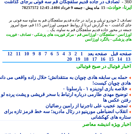
3
تصادف در جاده قدیم سلفچگان قم سه فوتی برجای گذاشت
ا
-
حوادث
-
15 ماه پیش - جمعه 9 خرداد 1404، 12:45
78257572
تصادف 2 خودرو تریلی و پراید در جاده قدیم سلفچگان قم به ساوه سه فوتی بر
جای گذاشت. - به گزارش ایرنا از روابط عمومی اورژانس 115 قم، صبح امروز
ه در محور جاده قدیم سلفچگان قم به ساوه، یک ...
ژانس
-
سلفچگان
-
اورژانس قم
-
مرکز فوریت های پزشکی
-
تصادف
-
فوریت
 پزشکی
-
بالگرد اورژانس
حه قبل
صفحه بعد
1
2
3
4
5
6
7
8
9
10
11
12
20
19
18
17
16
15
14
بار فوتبال در صبح فوتبالی
مله بی سابقه هادی چوپان به منتقدانش؛ حلال زاده واقعی می داند
دی چوپان کیست!
لاصه بازی اودینزه ۱ - بارسلونا ۰
وضیح مهدی طارمی درباره ارتباط با سحر قریشی و پشت پرده لو
تن عکس ها
مجید عجیب علی تاجرنیا از رامین رضائیان
نقلاب انضباطی مورینیو در رئال مادرید؛ سه خط قرمز تازه برای
اره های کهکشانی
بار ویژه
اندیشه معاصر