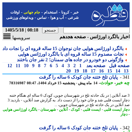
-
-
-
-
خبر
کرونا
استخدام
جام جهانی
اوقات
-
-
-
شرعی
آب و هوا
تماس
ویدئوهای ورزشی
08:18 | 1405/5/18
ار بالگرد اورژانس - صفحه هجدهم
سرویسها
بالگرد اورژانس هوایی جان نوجوان 15 ساله قروه ای را نجات داد
نجات مصدوم 15 ساله قروه ای با بالگرد اورژانس هوایی
واژگونی دو خودرو در جاده های سمنان؛ 2 نفر جان باختند
حه قبل
صفحه بعد
1
2
3
4
5
6
7
8
9
10
11
12
20
19
18
17
16
15
14
3
پایان تلخ ختنه جان کودک 6 ساله را گرفت
خبر
-
حوادث
-
14 ماه پیش - پنجشنبه 15 خرداد 1404، 08:47
78316987
3 صد آنلاین | در یک حادثه تلخ در شهرستان جوین، کودک 6 ساله ای هنگام ختنه
دچار ایست قلبی شد و جان خود را از دست داد. به گزارش صد آنلاین، - بازدید:3
آنلاین در یک حادثه تلخ در شهرستان جوین، ...
ر ایست قلبی
-
ایست قلبی
-
کودک
-
آنلاین
-
شهرستان
-
بالگرد اورژانس هوایی
ار
3
پایان تلخ ختنه جان کودک 6 ساله را گرفت