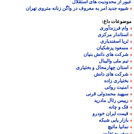
ر از محدودیت های استقلال
یوه جدید امر به معروف در واگن زنانه متروی تهران
ضوعات داغ:
ام فرزندآوری
ستاندار مرکزی
ریا اسفندیاری
سعود پزشکیان
رکت های دانش بنیان
یم ملی والیبال
ستان چهارمحال و بختیاری
رکت های دانش
ختیاری زاده
منیت روانی
پهبد محمدولی قرنی
ییس رئال مادرید
ک و چانه
یمت ایران خودرو
ازار یابی شبکه
مانیا ماتیچ
فر به تفلیس