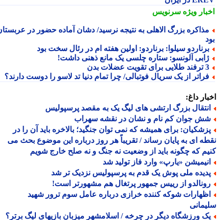
بار ویژه
سرنویس
ذاکره بزرگ الاهلی به نتیجه نرسید/ دشان آماده حضور در عربستان
رناردو سیلوا: برناردو: اولین هفته ام در رئال سخت بود
ابی آلونسو: ستاره چلسی یک مانع ذهنی داشت!
لایی برای تقویت عضلات بدن
راتر از یک سریال فوتبالی/ چرا تمام دنیا تد لاسو را دوست دارند؟
ار داغ:
نتقال بزرگ ارتشی های لیگ یک به مقصد پرسپولیس
ش جوان کم نام و نشان در نقشه سهراب
زشکیان: برای همیشه که نمی توان جنگید؛ بالاخره باید آن را در
ه ای به پایان رساند / تقریباً هر روز درباره این موضوع بحث می
م که چگونه باید از وضعیت نه جنگ و نه صلح خارج شویم
نیمیشن «یارپ» وارد فاز تولید شد
دیده ملی پوش یک قدم به پرسپولیس نزدیک تر شد
ونالدو از رییس جمهور پرتغال هم مشهورتر است!
ظهارات شوکه کننده خرازی درباره عامل سوم ترور شهید
مانی
ک ورزشگاه دیگر در چرخه / اسلامشهر میزبان بازیهای لیگ برتر؟