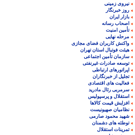
یروی زمینی
وز خبرنگار
ازار ایران
صحاب رسانه
أمین امنیت
رحله نهایی
اکنش کاربران فضای مجازی
یئت فوتبال استان تهران
ازمان تأمین اجتماعی
وسعه صادرات غیرنفتی
پراتورهای ارتباطی
جلیل از خبرنگاران
عالیت های اقتصادی
رمربی رئال مادرید
ستقلال و پرسپولیس
فزایش قیمت کالاها
ظامیان صهیونیست
هید محمود صارمی
وطئه های دشمنان
مرینات استقلال