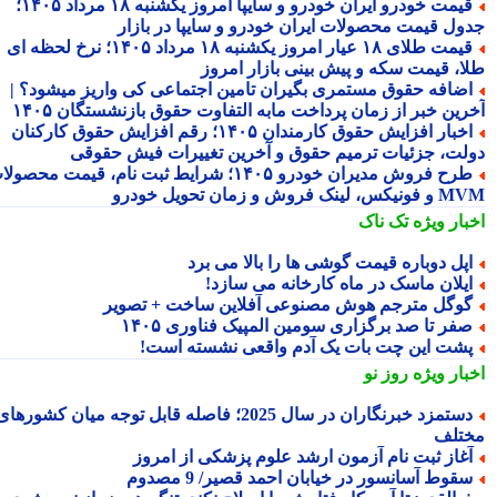
قیمت خودرو ایران خودرو و سایپا امروز یکشنبه ۱۸ مرداد ۱۴۰۵؛
ول قیمت محصولات ایران خودرو و سایپا در بازار
قیمت طلای ۱۸ عیار امروز یکشنبه ۱۸ مرداد ۱۴۰۵؛ نرخ لحظه ای
ا، قیمت سکه و پیش بینی بازار امروز
ضافه حقوق مستمری بگیران تامین اجتماعی کی واریز میشود؟ |
رین خبر از زمان پرداخت مابه التفاوت حقوق بازنشستگان ۱۴۰۵
اخبار افزایش حقوق کارمندان ۱۴۰۵؛ رقم افزایش حقوق کارکنان
لت، جزئیات ترمیم حقوق و آخرین تغییرات فیش حقوقی
طرح فروش مدیران خودرو ۱۴۰۵؛ شرایط ثبت نام، قیمت محصولات
 لینک فروش و زمان تحویل خودرو
بار ویژه
تک ناک
پل دوباره قیمت گوشی ها را بالا می برد
یلان ماسک در ماه کارخانه می سازد!
وگل مترجم هوش مصنوعی آفلاین ساخت + تصویر
فر تا صد برگزاری سومین المپیک فناوری ۱۴۰۵
شت این چت بات یک آدم واقعی نشسته است!
بار ویژه
روز نو
دستمزد خبرنگاران در سال 2025؛ فاصله قابل توجه میان کشورهای
تلف
غاز ثبت نام آزمون ارشد علوم پزشکی از امروز
قوط آسانسور در خیابان احمد قصیر/ 9 مصدوم