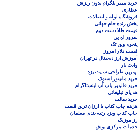
د ممبر تلگرام بدون ریزش
اری
شگاه لوله و اتصالات
 زنده جام جهانی
مت طلا دست دوم
ر اچ پی
ره وین تک
ت دلار امروز
زش ارز دیجیتال در تهران
ت بار
رین طراحی سایت یزد
د مانیتور استوک
د فالوور پاپ آپ اینستاگرام
یای تبلیغاتی
ید سالت
نه چاپ کتاب با ارزان ترین قیمت
 کتاب ویژه رتبه بندی معلمان
موزیک
مات مرکزی بوش