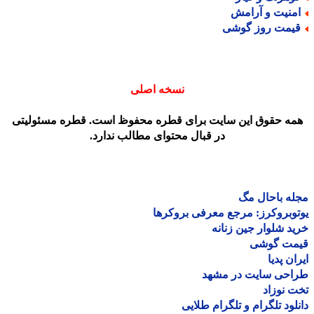
منیت و آرامش
یمت روز گوشی
نسخه اصلی
مه حقوق این سایت برای قطره محفوظ است. قطره مسئولیتی
در قبال محتوای مطالب ندارد.
ه باحال مگ
وبروکرز: مرجع معرفی بروکرها
د شلوار جین زنانه
مت گوشی
ان پدیا
احی سایت در مشهد
 نوزاد
لود تلگرام و تلگرام طلایی