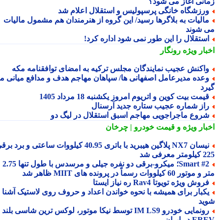
انی آغاز می شود؟
رزشگاه خانگی پرسپولیس و استقلال اعلام شد
الیات به بلاگرها رسید/ این گروه از هنرمندان هم مشمول مالیات
 شوند
ستقلال را این طور نمی شود اداره کرد!
بار ویژه
رونگار
اکنش عجیب نمایندگان مجلس ترکیه به امضای توافقنامه مکه
عده مدیرعامل اصفهانی ها/ سپاهان مهاجم هدف و مدافع میانی می
رد
یمت بیت کوین و اتریوم امروز یکشنبه 18 مرداد 1405
از شماره عجیب ستاره جدید آرسنال
روع ماجراجویی مهاجم اسبق استقلال در لیگ دو
بار ویژه
و قیمت خودرو | چرخان
نیسان NX7 پلاگین هیبرید با باتری 40.95 کیلووات ساعتی و برد برقی
 معرفی شد
Smart #2؛ میکرو-برقی دو نفره جیلی و مرسدس با طول تنها 2.75
ور 60 کیلووات رسماً در پرونده های MIIT ظاهر شد
روش ویژه تویوتا Rav4 ره نیاز ایستا
کبار برای همیشه با نحوه خواندن اعداد و حروف روی لاستیک آشنا
ید
رونمایی خودرو IM LS9 توسط نیکا موتور، لوکس ترین شاسی بلند
 در ایران