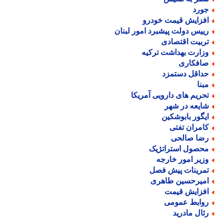
ورد
فزایش قیمت خودرو
ییس دولت پیشبرد امور لبنان
ربیت اقتصادی
زارت بهداشت ترکیه
افکاری
داقل دستمزد
بنا
حریم های دارویی آمریکا
ایعه در شهر
یگور بابوشکین
امران تفتی
ضا صالحی
حصول استراتژیک
زیر امور خارجه
مرینات پیش فصل
میرحسین طاهری
فزایش قیمت
وابط عمومی
ئال مادرید