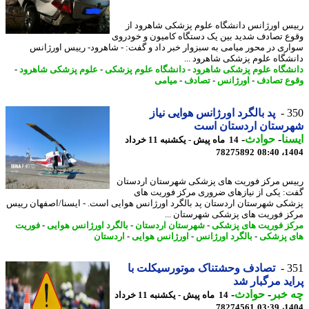
س اورژانس دانشگاه علوم پزشکی شاهرود از
ع تصادف شدید بین یک دستگاه کامیون و خودروی
ری در محور میامی به سبزوار خبر داد و گفت: - شاهرود- رییس اورژانس
شگاه علوم پزشکی شاهرود ...
شگاه علوم پزشکی شاهرود
-
دانشگاه علوم پزشکی
-
علوم پزشکی شاهرود
-
ع تصادف
-
اورژانس
-
تصادف
-
میامی
3
پد بالگرد اورژانس هوایی نیاز
رستان اردستان است
نا
-
حوادث
-
14 ماه پیش - یکشنبه 11 خرداد
78275892
1404
س مرکز فوریت های پزشکی شهرستان اردستان
: یکی از نیازهای ضروری مرکز فوریت های
کی شهرستان اردستان پد بالگرد اورژانس هوایی است. - ایسنا/اصفهان رییس
ز فوریت های پزشکی شهرستان ...
ز فوریت های پزشکی
-
شهرستان اردستان
-
بالگرد اورژانس هوایی
-
فوریت
 پزشکی
-
بالگرد اورژانس
-
اورژانس هوایی
-
اردستان
3
تصادف وحشتناک موتورسیکلت با
ید مرگبار شد
خبر
-
حوادث
-
14 ماه پیش - یکشنبه 11 خرداد
78274561
1404