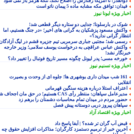
والقدر: تا آمریکا رفتارش را اصلاح نکند، تنگه هرمز باز نمی شود
یدان: توافق مکه مشابه ماده 5 پیمان ناتو است
بار ویژه
ایونا نیوز
وک در بارسلونا؛ جدایی دو ستاره دیگر قطعی شد!
اکنش مسعود پزشکیان به گرانی های اخیر؛ «در جنگ هستیم، اما
تظار گرانی ندارید؟»
سمی شد؛ مجتبی جباری سرمربی تیم جزیره قشم در لیگ آزادگان!
اکنش عباس عراقچی به درخواست یوسف سلامی؛ وزیر خارجه
رنگار نشد!
ورخه مسی؛ پدر لیونل چگونه مسیر تاریخ فوتبال را تغییر داد؟
بار ویژه
تسنیم نیوز
161 شب میدان داری بوشهری ها؛ جلوه ای از وحدت و بصیرت
لابی
عتراف استلا درباره هزینه سنگین قهرمانی
دیرعامل سپاهان: منتظر رأی CAS هستیم؛ در حق مان اجحاف شد
ضور مردم در میدان تمام محاسبات دشمنان را برهم زد
پاهان پیروز دربی دوستانه پیش فصل
بار ویژه
اقتصاد آزاد
بض آب گران تر شده؟ | آبفا پاسخ داد
خرین خبر از ترمیم دستمزد کارگران؛ مذاکرات افزایش حقوق چه