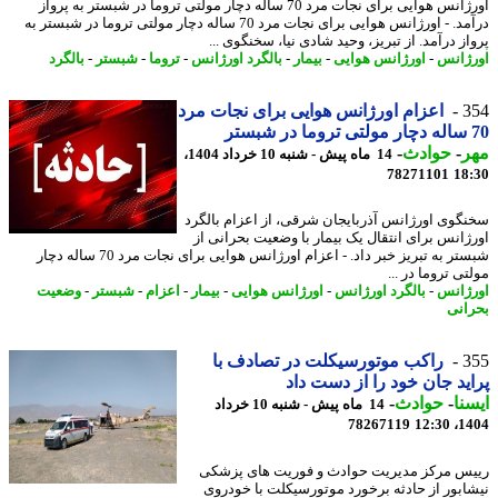
اورژانس هوایی برای نجات مرد 70 ساله دچار مولتی تروما در شبستر به پرواز
درآمد. - اورژانس هوایی برای نجات مرد 70 ساله دچار مولتی تروما در شبستر به
ز درآمد. از تبریز، وحید شادی نیا، سخنگوی ...
ژانس
-
اورژانس هوایی
-
بیمار
-
بالگرد اورژانس
-
تروما
-
شبستر
-
بالگرد
3
اعزام اورژانس هوایی برای نجات مرد
ر
-
حوادث
-
14 ماه پیش - شنبه 10 خرداد 1404،
78271101
18
گوی اورژانس آذربایجان شرقی، از اعزام بالگرد
ژانس برای انتقال یک بیمار با وضعیت بحرانی از
شبستر به تبریز خبر داد. - اعزام اورژانس هوایی برای نجات مرد 70 ساله دچار
ی تروما در ...
ژانس
-
بالگرد اورژانس
-
اورژانس هوایی
-
بیمار
-
اعزام
-
شبستر
-
وضعیت
انی
3
راکب موتورسیکلت در تصادف با
ید جان خود را از دست داد
نا
-
حوادث
-
14 ماه پیش - شنبه 10 خرداد
78267119
1404
س مرکز مدیریت حوادث و فوریت های پزشکی
ابور از حادثه برخورد موتورسیکلت با خودروی