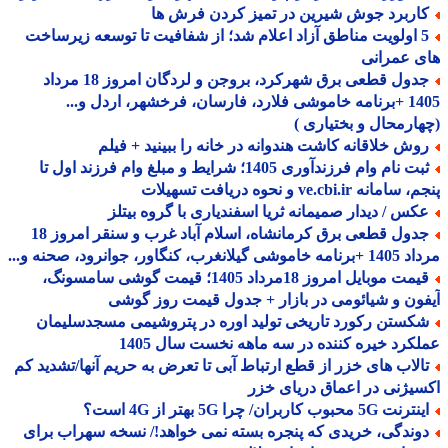
اربرد جوش شیرین در تمیز کردن فرش ها
5 اولویت مناطق آزاد اعلام شد؛ از شفافیت تا توسعه زیرساخت
 عمرانی
جدول قطعی برق شهرکرد، بروجن و لردگان امروز 18 مرداد
1405 +برنامه خاموشی فلارد، فارسان، فرخشهر، اردل و...
ارمحال و بختیاری )
وش خلاقانه کاشت هندوانه در خانه را ببینید + فیلم
ثبت نام وام فرزندآوری 1405؛ شرایط و مبلغ وام فرزند اول تا
مانه ve.cbi.ir و نحوه دریافت تسهیلات
کس / دیدار صمیمانه ثریا اسفندیاری با گروه بیتلز
جدول قطعی برق کرمانشاه، اسلام آباد غرب و سنقر امروز 18
 گیلانغرب، کنگاور، جوانرود، صحنه و...
قیمت موبایل امروز 18مرداد 1405؛ قیمت گوشی سامسونگ،
ون و شیائومی در بازار + جدول قیمت روز گوشی
کستن رکورد تاریخی تولید اوره در پتروشیمی مسجدسلیمان
کرد خیره کننده در سه ماهه نخست سال 1405
الاب های خزر از قطع ارتباط آبی تا تعرض به حریم آنها/تشدید کم
یژنی در اعماق دریای خزر
نت 5G محبوب کاربران/ چرا 5G بهتر از 4G است؟
وندگی، خریدی که پنجره بسته نمی خواهد!/ نسخه سهراب برای