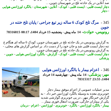
آنلاین در یک حادثه تلخ در شهرستان جوین، ...
ر ایست قلبی
-
ایست قلبی
-
کودک
-
آنلاین
-
شهرستان
-
بالگرد اورژانس هوایی
ار
3
مرگ تلخ کودک 6 ساله زیر تیغ جراحی / پایان تلخ ختنه در
ین
نویس
-
حوادث
-
14 ماه پیش - پنجشنبه 15 خرداد 1404، 08:17
78316815
به گزارش رونویس،در یک حادثه تلخ در شهرستان جوین، کودک 6 ساله ای هنگام خ
 دچار ایست قلبی شد و جان خود را از دست داد. بر اساس گزارش های محلی، -
گزارش رونویس،در یک حادثه تلخ در شهرستان جوین،
ر ایست قلبی
-
ایست قلبی
-
کودک
-
گزارش
-
بالگرد اورژانس هوایی
-
جوین
-
شکی
3
اعزام بیمار با بالگرد اورژانس هوایی
ر
-
پزشکی
-
14 ماه پیش - چهارشنبه 14 خرداد
78315317
1404
ر عملیات عمومی از اعزام موفق بیمار دچار
ریزی معده به وسیله بالگرد اورژانس خبر داد. - به
رش خبرنگار مهر ، در پی خونریزی گوارشی شدید
 از بیماران خارگی، ضرورت انتقال فوری بیمار ...
ر
-
بالگرد اورژانس
-
بالگرد
-
خونریزی
-
اورژانس
-
اعزام
-
درمان