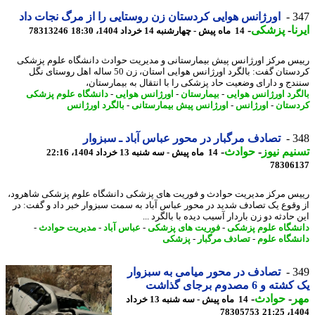
3
اورژانس هوایی کردستان زن روستایی را از مرگ نجات داد
ا
-
پزشکی
-
14 ماه پیش - چهارشنبه 14 خرداد 1404، 18:30
78313246
س مرکز اورژانس پیش بیمارستانی و مدیریت حوادث دانشگاه علوم پزشکی
کردستان گفت: بالگرد اورژانس هوایی استان، زن 50 ساله اهل روستای نگل
دج و دارای وضعیت حاد پزشکی را با انتقال به بیمارستان،
گرد اورژانس هوایی
-
بیمارستان
-
اورژانس هوایی
-
دانشگاه علوم پزشکی
ستان
-
اورژانس
-
اورژانس پیش بیمارستانی
-
بالگرد اورژانس
3
تصادف مرگبار در محور عباس آباد ـ سبزوار
یم نیوز
-
حوادث
-
14 ماه پیش - سه شنبه 13 خرداد 1404، 22:16
78306
س مرکز مدیریت حوادث و فوریت های پزشکی دانشگاه علوم پزشکی شاهرود،
وقوع یک تصادف شدید در محور عباس آباد به سمت سبزوار خبر داد و گفت: در
حادثه دو زن باردار آسیب دیده با بالگرد ...
شگاه علوم پزشکی
-
فوریت های پزشکی
-
عباس آباد
-
مدیریت حوادث
-
شگاه علوم
-
تصادف مرگبار
-
پزشکی
3
تصادف در محور میامی به سبزوار
 و 6 مصدوم برجای گذاشت
ر
-
حوادث
-
14 ماه پیش - سه شنبه 13 خرداد
78305753
1404