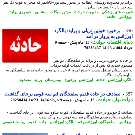
ید در محدوده روستای عطاییه در محور نیشابور–کاشمر که منجر به فوت یک نفر
خبر داد. - ایسنا/خراسان ...
یت های پزشکی
-
مدیریت حوادث
-
موتورسیکلت
-
نیشابور
-
خودروی پراید
-
ژانس
-
حادثه
3
برخورد خونین تریلی و پراید/ بالگرد
ژانس به پرواز در آمد
ای اقتصاد
-
حوادث
-
15 ماه پیش - جمعه 9
14، 14:23
78258437
حادثه برخورد تریلی و پراید در سلفچگان دو نفر
وم شدند که پس از دریافت خدمات اولیه درمانی
به بیمارستان منتقل شدند. - صبح امروز 9 خرداد در محور جاده قدیم سلفچگان به
ه، یک دستگاه ...
گرد اورژانس
-
حادثه
-
اورژانس
-
برخورد
-
بیمارستان
-
پراید
-
مصدوم
3
تصادف در جاده قدیم سلفچگان قم سه فوتی برجای گذاشت
ت بهار
-
حوادث
-
15 ماه پیش - جمعه 9 خرداد 1404، 14:23
78258434
تصادف 2 خودرو در جاده قدیم سلفچگان قم به ساوه سه فوتی بر جای گذاشت. -
دف در واده قدیم سلفچگان قم سه فوتی بروای گذاشت ...
ژانس
-
سلفچگان
-
اورژانس قم
-
بالگرد اورژانس
-
جاده
-
قدیم
-
روابط عمومی